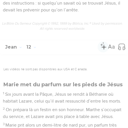
des instructions : si quelqu’un savait où se trouvait Jésus, il
devait les prévenir pour qu’on l’arrête.
La Bible Du Semeur Copyright © 1992, 1999 by Biblica, Inc.® Used by permission.
All rights reserved worldwide.
Jean
12
Les vidéos ne sont pas disponibles aux USA et C anada.
Marie met du parfum sur les pieds de Jésus
1
Six jours avant la Pâque, Jésus se rendit à Béthanie où
habitait Lazare, celui qu’il avait ressuscité d’entre les morts.
2
On prépara là un festin en son honneur. Marthe s’occupait
du service, et Lazare avait pris place à table avec Jésus.
3
Marie prit alors un demi-litre de nard pur, un parfum très