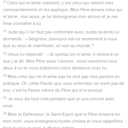
21
Celui qui m’aime vraiment, c’est celui qui retient mes
commandements et les applique. Mon Père aimera celui qui
m’aime ; moi aussi, je lui témoignerai mon amour et je me
ferai connaître à lui.
22
Jude (qu’il ne faut pas confondre avec Judas Iscariot) lui
demanda : —Seigneur, pourquoi est-ce seulement à nous
que tu veux te manifester, et non au monde ?
23
Jésus lui répondit : —Si quelqu’un m’aime, il obéira à ce
que j’ai dit. Mon Père aussi l’aimera : nous viendrons tous
deux à lui et nous établirons notre demeure chez lui.
24
Mais celui qui ne m’aime pas ne met pas mes paroles en
pratique. Or, cette Parole que vous entendez ne vient pas de
moi, c’est la Parole même du Père qui m’a envoyé.
25
Je vous dis tout cela pendant que je suis encore avec
vous.
26
Mais le Défenseur, le Saint-Esprit que le Père enverra en
mon nom, vous enseignera toutes choses et vous rappellera
tout ce que je vous ai dit moi-même.