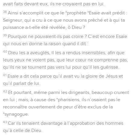
avait faits devant eux, ils ne croyaient pas en lui.
38
Ainsi s’accomplit ce que le *prophète *Esaïe avait prédit :
Seigneur, qui a cru à ce que nous avons prêché et à qui ta
puissance a-t-elle été révélée, ô Dieu ?
39
Pourquoi ne pouvaient-ils pas croire ? C’est encore Esaïe
qui nous en donne la raison quand il dit :
40
Dieu les a aveuglés, il les a rendus insensibles, afin que
leurs yeux ne voient pas, que leur cœur ne comprenne pas,
qu’ils ne se tournent pas vers lui pour qu’il les guérisse.
41
Esaïe a dit cela parce qu’il avait vu la gloire de Jésus et
qu’il parlait de lui.
42
Et pourtant, même parmi les dirigeants, beaucoup crurent
en lui ; mais, à cause des *pharisiens, ils n’osaient pas le
reconnaître ouvertement de peur d’être exclus de la
*synagogue.
43
Car ils tenaient davantage à l’approbation des hommes
qu’à celle de Dieu.