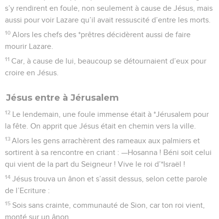
s’y rendirent en foule, non seulement à cause de Jésus, mais
aussi pour voir Lazare qu’il avait ressuscité d’entre les morts.
10
Alors les chefs des *prêtres décidèrent aussi de faire
mourir Lazare.
11
Car, à cause de lui, beaucoup se détournaient d’eux pour
croire en Jésus.
Jésus entre à Jérusalem
12
Le lendemain, une foule immense était à *Jérusalem pour
la fête. On apprit que Jésus était en chemin vers la ville.
13
Alors les gens arrachèrent des rameaux aux palmiers et
sortirent à sa rencontre en criant : —Hosanna ! Béni soit celui
qui vient de la part du Seigneur ! Vive le roi d’*Israël !
14
Jésus trouva un ânon et s’assit dessus, selon cette parole
de l’Ecriture :
15
Sois sans crainte, communauté de Sion, car ton roi vient,
monté sur un ânon.