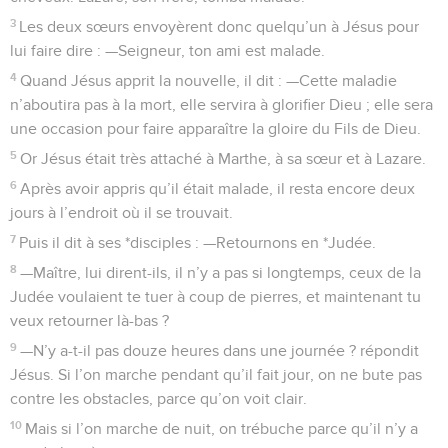
3
Les deux sœurs envoyèrent donc quelqu’un à Jésus pour
lui faire dire : —Seigneur, ton ami est malade.
4
Quand Jésus apprit la nouvelle, il dit : —Cette maladie
n’aboutira pas à la mort, elle servira à glorifier Dieu ; elle sera
une occasion pour faire apparaître la gloire du Fils de Dieu.
5
Or Jésus était très attaché à Marthe, à sa sœur et à Lazare.
6
Après avoir appris qu’il était malade, il resta encore deux
jours à l’endroit où il se trouvait.
7
Puis il dit à ses *disciples : —Retournons en *Judée.
8
—Maître, lui dirent-ils, il n’y a pas si longtemps, ceux de la
Judée voulaient te tuer à coup de pierres, et maintenant tu
veux retourner là-bas ?
9
—N’y a-t-il pas douze heures dans une journée ? répondit
Jésus. Si l’on marche pendant qu’il fait jour, on ne bute pas
contre les obstacles, parce qu’on voit clair.
10
Mais si l’on marche de nuit, on trébuche parce qu’il n’y a