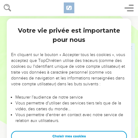
36
comment pouvez-vous m’accuser de *blasphème parce
que j’ai dit : « Je suis le Fils de Dieu », quand c’est le Père
Semeur
qui m’a consacré et envoyé dans le monde ?
Votre vie privée est importante
Jean
10
37
Si je n’accomplis pas les œuvres de mon Père, vous n’avez
pour nous
pas besoin de croire en moi.
38
Mais si, au contraire, je les accomplis, même si vous ne
En cliquant sur le bouton « Accepter tous les cookies », vous
voulez pas me croire, laissez-vous au moins convaincre par
acceptez que TopChrétien utilise des traceurs (comme des
mes œuvres, pour que vous reconnaissiez et que vous
cookies ou l'identifiant unique de votre compte utilisateur) et
compreniez que le Père est en moi et que je suis dans le
traite vos données à caractère personnel (comme vos
données de navigation et les informations renseignées dans
Père.
votre compte utilisateur) dans les buts suivants :
39
Là-dessus, les chefs des *Juifs tentèrent à nouveau de se
saisir de lui, mais il leur échappa.
Mesurer l'audience de notre service
Vous permettre d'utiliser des services tiers tels que de la
40
Après cela, Jésus se retira de l’autre côté du *Jourdain, au
vidéo, des cartes du monde…
lieu même où Jean avait précédemment baptisé. Il y resta
Vous permettre d'entrer en contact avec notre service de
quelque temps.
relation aux utilisateurs.
41
Beaucoup de monde vint le trouver. On disait : —Jean n’a
fait aucun signe miraculeux, mais tout ce qu’il a dit de cet
Choisir mes cookies