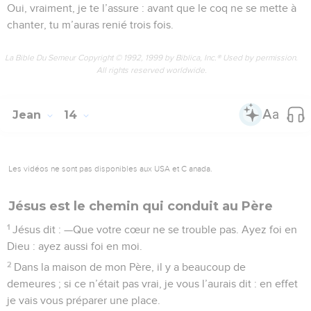
Oui, vraiment, je te l’assure : avant que le coq ne se mette à
chanter, tu m’auras renié trois fois.
La Bible Du Semeur Copyright © 1992, 1999 by Biblica, Inc.® Used by permission.
All rights reserved worldwide.
Jean
14
Les vidéos ne sont pas disponibles aux USA et C anada.
Jésus est le chemin qui conduit au Père
1
Jésus dit : —Que votre cœur ne se trouble pas. Ayez foi en
Dieu : ayez aussi foi en moi.
2
Dans la maison de mon Père, il y a beaucoup de
demeures ; si ce n’était pas vrai, je vous l’aurais dit : en effet
je vais vous préparer une place.