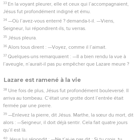
33
En la voyant pleurer, elle et ceux qui l’accompagnaient,
Jésus fut profondément indigné et ému.
34
—Où l’avez-vous enterré ? demanda-t-il. —Viens,
Seigneur, lui répondirent-ils, tu verras.
35
Jésus pleura.
36
Alors tous dirent : —Voyez, comme il l’aimait.
37
Quelques-uns remarquaient : —Il a bien rendu la vue à
l’aveugle, n’aurait-il pas pu empêcher que Lazare meure ?
Lazare est ramené à la vie
38
Une fois de plus, Jésus fut profondément bouleversé. Il
arriva au tombeau. C’était une grotte dont l’entrée était
fermée par une pierre.
39
—Enlevez la pierre, dit Jésus. Marthe, la sœur du mort, dit
alors : —Seigneur, il doit déjà sentir. Cela fait quatre jours
qu’il est là.
40
Jésus lui répondit : —Ne t’ai-je pas dit : Si tu crois, tu