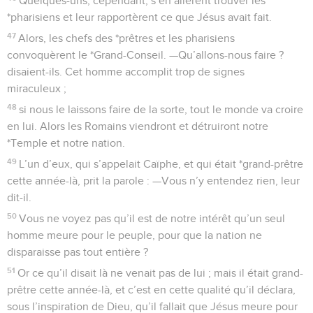
Quelques-uns, cependant, s’en allèrent trouver les
*pharisiens et leur rapportèrent ce que Jésus avait fait.
47
Alors, les chefs des *prêtres et les pharisiens
convoquèrent le *Grand-Conseil. —Qu’allons-nous faire ?
disaient-ils. Cet homme accomplit trop de signes
miraculeux ;
48
si nous le laissons faire de la sorte, tout le monde va croire
en lui. Alors les Romains viendront et détruiront notre
*Temple et notre nation.
49
L’un d’eux, qui s’appelait Caïphe, et qui était *grand-prêtre
cette année-là, prit la parole : —Vous n’y entendez rien, leur
dit-il.
50
Vous ne voyez pas qu’il est de notre intérêt qu’un seul
homme meure pour le peuple, pour que la nation ne
disparaisse pas tout entière ?
51
Or ce qu’il disait là ne venait pas de lui ; mais il était grand-
prêtre cette année-là, et c’est en cette qualité qu’il déclara,
sous l’inspiration de Dieu, qu’il fallait que Jésus meure pour