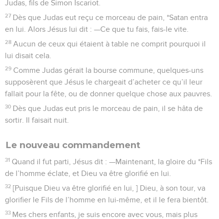
Judas, fils de Simon Iscariot.
27
Dès que Judas eut reçu ce morceau de pain, *Satan entra
en lui. Alors Jésus lui dit : —Ce que tu fais, fais-le vite.
28
Aucun de ceux qui étaient à table ne comprit pourquoi il
lui disait cela.
29
Comme Judas gérait la bourse commune, quelques-uns
supposèrent que Jésus le chargeait d’acheter ce qu’il leur
fallait pour la fête, ou de donner quelque chose aux pauvres.
30
Dès que Judas eut pris le morceau de pain, il se hâta de
sortir. Il faisait nuit.
Le nouveau commandement
31
Quand il fut parti, Jésus dit : —Maintenant, la gloire du *Fils
de l’homme éclate, et Dieu va être glorifié en lui.
32
[Puisque Dieu va être glorifié en lui, ] Dieu, à son tour, va
glorifier le Fils de l’homme en lui-même, et il le fera bientôt.
33
Mes chers enfants, je suis encore avec vous, mais plus