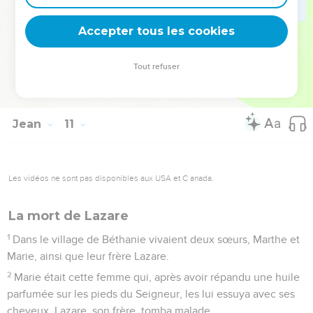
homme était vrai.
Accepter tous les cookies
42
Et là, beaucoup crurent en lui.
La Bible Du Semeur Copyright © 1992, 1999 by Biblica, Inc.® Used by permission.
Tout refuser
All rights reserved worldwide.
Jean
11
Les vidéos ne sont pas disponibles aux USA et C anada.
La mort de Lazare
1
Dans le village de Béthanie vivaient deux sœurs, Marthe et
Marie, ainsi que leur frère Lazare.
2
Marie était cette femme qui, après avoir répandu une huile
parfumée sur les pieds du Seigneur, les lui essuya avec ses
cheveux. Lazare, son frère, tomba malade.