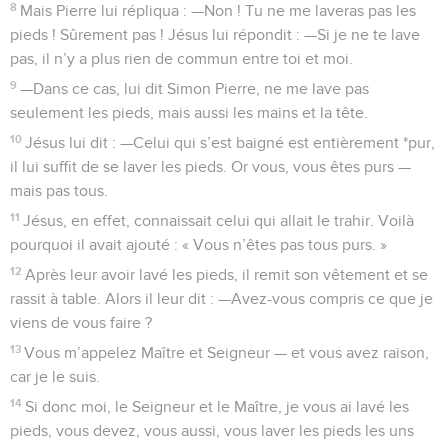
8
Mais Pierre lui répliqua : —Non ! Tu ne me laveras pas les
pieds ! Sûrement pas ! Jésus lui répondit : —Si je ne te lave
pas, il n’y a plus rien de commun entre toi et moi.
9
—Dans ce cas, lui dit Simon Pierre, ne me lave pas
seulement les pieds, mais aussi les mains et la tête.
10
Jésus lui dit : —Celui qui s’est baigné est entièrement *pur,
il lui suffit de se laver les pieds. Or vous, vous êtes purs —
mais pas tous.
11
Jésus, en effet, connaissait celui qui allait le trahir. Voilà
pourquoi il avait ajouté : « Vous n’êtes pas tous purs. »
12
Après leur avoir lavé les pieds, il remit son vêtement et se
rassit à table. Alors il leur dit : —Avez-vous compris ce que je
viens de vous faire ?
13
Vous m’appelez Maître et Seigneur — et vous avez raison,
car je le suis.
14
Si donc moi, le Seigneur et le Maître, je vous ai lavé les
pieds, vous devez, vous aussi, vous laver les pieds les uns