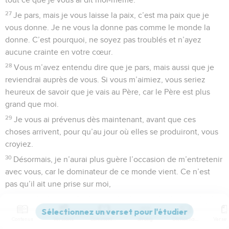
27
Je pars, mais je vous laisse la paix, c’est ma paix que je
vous donne. Je ne vous la donne pas comme le monde la
donne. C’est pourquoi, ne soyez pas troublés et n’ayez
aucune crainte en votre cœur.
28
Vous m’avez entendu dire que je pars, mais aussi que je
reviendrai auprès de vous. Si vous m’aimiez, vous seriez
heureux de savoir que je vais au Père, car le Père est plus
grand que moi.
29
Je vous ai prévenus dès maintenant, avant que ces
choses arrivent, pour qu’au jour où elles se produiront, vous
croyiez.
30
Désormais, je n’aurai plus guère l’occasion de m’entretenir
avec vous, car le dominateur de ce monde vient. Ce n’est
pas qu’il ait une prise sur moi,
31
mais il faut que les hommes de ce monde reconnaissent
que j’aime le Père et que j’agis conformément à ce qu’il m’a
Contenus
Versions
Commentaires
Strong
Dictionnaire
ordonné. Levez-vous ; partons d’ici.