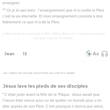
enseigner.
50
Or je le sais bien : l’enseignement que m’a confié le Père
c’est la vie éternelle. Et mon enseignement consiste à dire
fidèlement ce que m’a dit le Père.
La Bible Du Semeur Copyright © 1992, 1999 by Biblica, Inc.® Used by permission.
All rights reserved worldwide.
Jean
13
Les vidéos ne sont pas disponibles aux USA et C anada.
Jésus lave les pieds de ses disciples
1
C’était juste avant la fête de la *Pâque. Jésus savait que
l’heure était venue pour lui de quitter ce monde pour s’en
aller auprès de son Père. C’est pourquoi il donna aux siens,