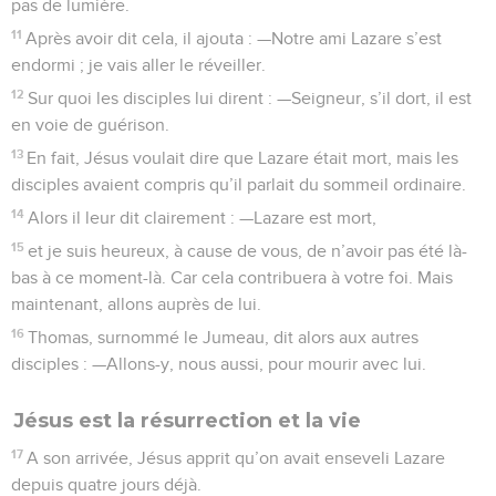
pas de lumière.
11
Après avoir dit cela, il ajouta : —Notre ami Lazare s’est
endormi ; je vais aller le réveiller.
12
Sur quoi les disciples lui dirent : —Seigneur, s’il dort, il est
en voie de guérison.
13
En fait, Jésus voulait dire que Lazare était mort, mais les
disciples avaient compris qu’il parlait du sommeil ordinaire.
14
Alors il leur dit clairement : —Lazare est mort,
15
et je suis heureux, à cause de vous, de n’avoir pas été là-
bas à ce moment-là. Car cela contribuera à votre foi. Mais
maintenant, allons auprès de lui.
16
Thomas, surnommé le Jumeau, dit alors aux autres
disciples : —Allons-y, nous aussi, pour mourir avec lui.
Jésus est la résurrection et la vie
17
A son arrivée, Jésus apprit qu’on avait enseveli Lazare
depuis quatre jours déjà.