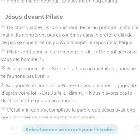
Pierre le nia de nouveau. Et aussitôt un coq chanta.
Jésus devant Pilate
28
De chez Caïphe, ils conduisirent Jésus au prétoire ; c'était le
matin. Ils n'entrèrent pas eux-mêmes dans le prétoire afin de
ne pas se souiller et de pouvoir manger le repas de la Pâque.
29
Pilate sortit donc à leur rencontre et dit : « De quoi accusez-
vous cet homme ? »
30
Ils lui répondirent : « Si ce n'était pas un malfaiteur, nous ne
te l'aurions pas livré. »
31
Sur quoi Pilate leur dit : « Prenez-le vous-mêmes et jugez-le
d’après votre loi. » Les Juifs lui dirent : « Nous n'avons pas le
droit de mettre quelqu'un à mort. »
32
C'était afin que s'accomplisse la parole que Jésus avait dite
pour indiquer de quelle mort il allait mourir.
33
Pilate rentra dans le prétoire, appela Jésus et lui dit : « Es-tu
le roi des Juifs ? »
Contenus
Versions
Commentaires
Strong
Dictionnaire