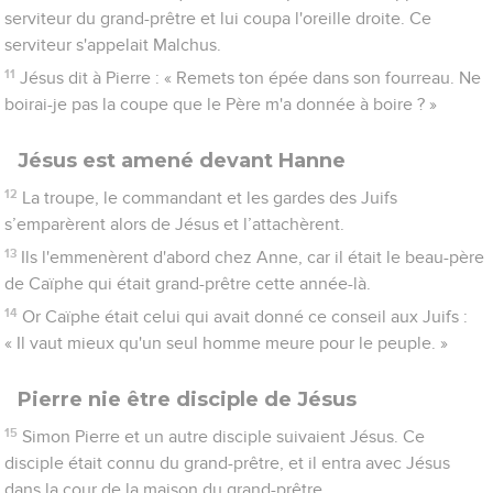
serviteur du grand-prêtre et lui coupa l'oreille droite. Ce
serviteur s'appelait Malchus.
11
Jésus dit à Pierre : « Remets ton épée dans son fourreau. Ne
boirai-je pas la coupe que le Père m'a donnée à boire ? »
Jésus est amené devant Hanne
12
La troupe, le commandant et les gardes des Juifs
s’emparèrent alors de Jésus et l’attachèrent.
13
Ils l'emmenèrent d'abord chez Anne, car il était le beau-père
de Caïphe qui était grand-prêtre cette année-là.
14
Or Caïphe était celui qui avait donné ce conseil aux Juifs :
« Il vaut mieux qu'un seul homme meure pour le peuple. »
Pierre nie être disciple de Jésus
15
Simon Pierre et un autre disciple suivaient Jésus. Ce
disciple était connu du grand-prêtre, et il entra avec Jésus
dans la cour de la maison du grand-prêtre,