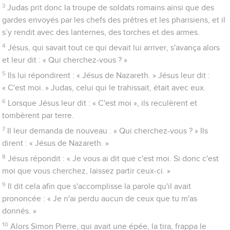
3
Judas prit donc la troupe de soldats romains ainsi que des
gardes envoyés par les chefs des prêtres et les pharisiens, et il
s’y rendit avec des lanternes, des torches et des armes.
4
Jésus, qui savait tout ce qui devait lui arriver, s'avança alors
et leur dit : « Qui cherchez-vous ? »
5
Ils lui répondirent : « Jésus de Nazareth. » Jésus leur dit :
« C'est moi. » Judas, celui qui le trahissait, était avec eux.
6
Lorsque Jésus leur dit : « C'est moi », ils reculèrent et
tombèrent par terre.
7
Il leur demanda de nouveau : « Qui cherchez-vous ? » Ils
dirent : « Jésus de Nazareth. »
8
Jésus répondit : « Je vous ai dit que c'est moi. Si donc c'est
moi que vous cherchez, laissez partir ceux-ci. »
9
Il dit cela afin que s'accomplisse la parole qu'il avait
prononcée : « Je n'ai perdu aucun de ceux que tu m'as
donnés. »
10
Alors Simon Pierre, qui avait une épée, la tira, frappa le