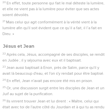
16
En effet, Dieu a tant aimé le monde qu'il a donné son Fils
unique afin que quiconque croit en lui ne périsse pas mais
ait la vie éternelle.
17
Dieu, en effet, n'a pas envoyé son Fils dans le monde pour
juger le monde, mais pour que le monde soit sauvé par lui.
18
Celui qui croit en lui n'est pas jugé, mais celui qui ne croit
pas est déjà jugé parce qu'il n'a pas cru au nom du Fils
unique de Dieu.
19
Et voici quel est ce jugement : la lumière est venue dans
le monde et les hommes ont préféré les ténèbres à la
lumière parce que leur manière d’agir était mauvaise.
20
En effet, toute personne qui fait le mal déteste la lumière,
et elle ne vient pas à la lumière pour éviter que ses actes
soient dévoilés.
21
Mais celui qui agit conformément à la vérité vient à la
lumière afin qu'il soit évident que ce qu’il a fait, il l’a fait en
Dieu. »