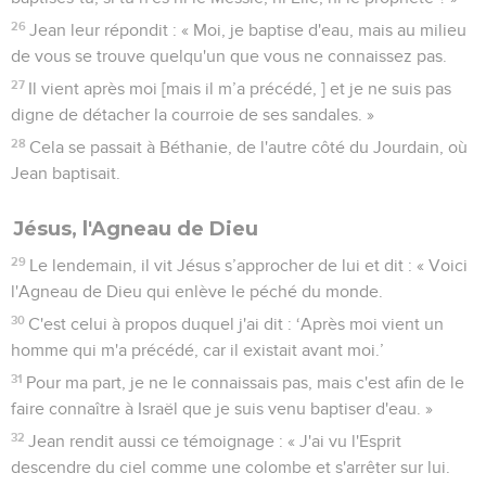
21
Ils lui demandèrent : « Qui es-tu donc ? Es-tu Elie ? » Et il
dit : « Je ne le suis pas. » « Es-tu le prophète ? » Et il
répondit : « Non. »
22
Ils lui dirent alors : « Qui es-tu ? Nous devons donner une
réponse à ceux qui nous ont envoyés ! Que dis-tu de toi-
même ? »
23
« Moi, dit-il, je suis la voix de celui qui crie dans le désert :
‘Rendez le chemin du Seigneur droit’, comme l’a dit le
prophète Esaïe. »
24
Ceux qui avaient été envoyés étaient des pharisiens.
25
Ils lui posèrent encore cette question : « Pourquoi donc
baptises-tu, si tu n'es ni le Messie, ni Elie, ni le prophète ? »
26
Jean leur répondit : « Moi, je baptise d'eau, mais au milieu
de vous se trouve quelqu'un que vous ne connaissez pas.
27
Il vient après moi [mais il m’a précédé, ] et je ne suis pas
digne de détacher la courroie de ses sandales. »
28
Cela se passait à Béthanie, de l'autre côté du Jourdain, où