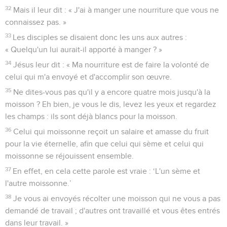
27
Là-dessus arrivèrent ses disciples, et ils étaient étonnés de
ce qu'il parlait avec une femme. Toutefois, aucun ne dit :
« Que lui demandes-tu ? » ou : « Pourquoi parles-tu avec
elle ? »
28
Alors la femme laissa sa cruche, s'en alla dans la ville et dit
aux habitants :
29
« Venez voir un homme qui m'a dit [tout] ce que j'ai fait.
Ne serait-il pas le Messie ? »
30
Ils sortirent de la ville et vinrent vers lui.
31
Pendant ce temps, les disciples le pressaient en disant :
« Maître, mange. »
32
Mais il leur dit : « J'ai à manger une nourriture que vous ne
connaissez pas. »
33
Les disciples se disaient donc les uns aux autres :
« Quelqu'un lui aurait-il apporté à manger ? »
34
Jésus leur dit : « Ma nourriture est de faire la volonté de