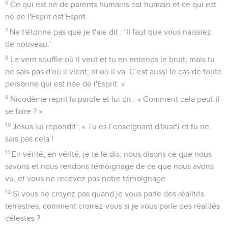
peut faire ces signes miraculeux que tu fais si Dieu n'est pas
avec lui. »
3
Jésus lui répondit : « En vérité, en vérité, je te le dis, à
moins de naître de nouveau, personne ne peut voir le
royaume de Dieu. »
4
Nicodème lui dit : « Comment un homme peut-il naître
quand il est vieux ? Peut-il une seconde fois entrer dans le
ventre de sa mère et naître ? »
5
Jésus répondit : « En vérité, en vérité, je te le dis, à moins
de naître d'eau et d'Esprit, on ne peut entrer dans le royaume
de Dieu.
6
Ce qui est né de parents humains est humain et ce qui est
né de l'Esprit est Esprit.
7
Ne t'étonne pas que je t'aie dit : ‘Il faut que vous naissiez
de nouveau.’
8
Le vent souffle où il veut et tu en entends le bruit, mais tu
ne sais pas d'où il vient, ni où il va. C’est aussi le cas de toute