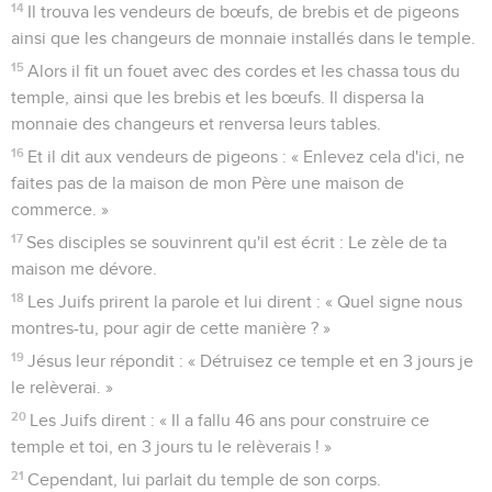
10
et lui dit : « Tout homme sert d'abord le bon vin, puis le
moins bon après qu'on s'est enivré ; mais toi, tu as gardé le
bon vin jusqu'à présent ! »
11
Tel fut, à Cana en Galilée, le premier des signes
miraculeux que fit Jésus. Il manifesta sa gloire et ses
disciples crurent en lui.
12
Après cela, il descendit à Capernaüm avec sa mère, ses
frères et ses disciples, et ils n'y restèrent que peu de jours.
Jésus dans le temple
13
La Pâque juive était proche et Jésus monta à Jérusalem.
14
Il trouva les vendeurs de bœufs, de brebis et de pigeons
ainsi que les changeurs de monnaie installés dans le temple.
15
Alors il fit un fouet avec des cordes et les chassa tous du
temple, ainsi que les brebis et les bœufs. Il dispersa la
monnaie des changeurs et renversa leurs tables.
16
Et il dit aux vendeurs de pigeons : « Enlevez cela d'ici, ne