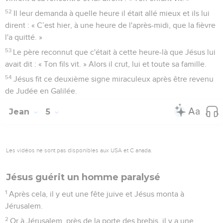
fils était malade.
47
Quand il apprit que Jésus était venu de Judée en Galilée,
il alla le trouver et le pria de descendre guérir son fils, car il
était sur le point de mourir.
48
Jésus lui dit : « Si vous ne voyez pas des signes et des
prodiges, vous ne croirez donc pas ? »
49
L'officier du roi lui dit : « Seigneur, descends avant que
mon enfant ne meure ! »
50
« Vas-y, lui dit Jésus, ton fils vit. » Cet homme crut à la
parole que Jésus lui avait dite et s'en alla.
51
Il était déjà en train de redescendre lorsque ses serviteurs
vinrent à sa rencontre et lui dirent : « Ton enfant vit. »
52
Il leur demanda à quelle heure il était allé mieux et ils lui
dirent : « C’est hier, à une heure de l'après-midi, que la fièvre
l'a quitté. »
53
Le père reconnut que c'était à cette heure-là que Jésus lui
avait dit : « Ton fils vit. » Alors il crut, lui et toute sa famille.