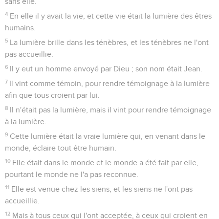
Jean
1
Les vidéos ne sont pas disponibles aux USA et C anada.
La Parole de lumière et de vie
1
Au commencement, la Parole existait déjà. La Parole était
avec Dieu et la Parole était Dieu.
2
Elle était au commencement avec Dieu.
3
Tout a été fait par elle et rien de ce qui a été fait n'a été fait
sans elle.
4
En elle il y avait la vie, et cette vie était la lumière des êtres
humains.
5
La lumière brille dans les ténèbres, et les ténèbres ne l'ont
pas accueillie.
6
Il y eut un homme envoyé par Dieu ; son nom était Jean.