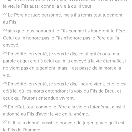
appelait aussi Dieu son propre Père, se faisant lui-même égal
à Dieu.
L'autorité du Fils de Dieu
19
Jésus reprit donc la parole et leur dit : « En vérité, en
vérité, je vous le dis, le Fils ne peut rien faire de lui-même,
sinon ce qu'il voit le Père accomplir. Tout ce que le Père fait,
le Fils aussi le fait pareillement.
20
En effet, le Père aime le Fils et lui montre tout ce que lui-
même fait, et il lui montrera des œuvres plus grandes que
celles-ci, afin que vous soyez dans l'étonnement.
21
En effet, tout comme le Père ressuscite les morts et donne
la vie, le Fils aussi donne la vie à qui il veut.
22
Le Père ne juge personne, mais il a remis tout jugement
au Fils
23
afin que tous honorent le Fils comme ils honorent le Père.
Celui qui n'honore pas le Fils n'honore pas le Père qui l'a