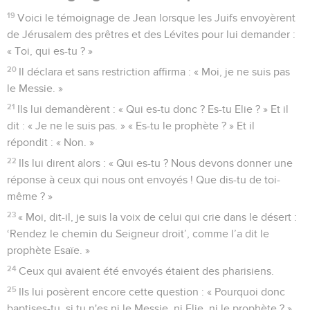
pleine de grâce et de vérité, et nous avons contemplé sa
gloire, une gloire comme celle du Fils unique venu du Père.
15
Jean lui a rendu témoignage et s'est écrié : « C'est celui à
propos duquel j'ai dit : ‘Celui qui vient après moi m'a
précédé, car il était avant moi.’ »
16
Nous avons tous reçu de sa plénitude, et grâce sur grâce.
17
En effet, la loi a été donnée à travers Moïse, mais la grâce
et la vérité sont venues à travers Jésus-Christ.
18
Personne n'a jamais vu Dieu ; Dieu le Fils unique, qui est
dans l’intimité du Père, est celui qui l'a fait connaître.
Le témoignage de Jean-Baptiste
19
Voici le témoignage de Jean lorsque les Juifs envoyèrent
de Jérusalem des prêtres et des Lévites pour lui demander :
« Toi, qui es-tu ? »
20
Il déclara et sans restriction affirma : « Moi, je ne suis pas
le Messie. »