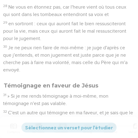
envoyé.
24
En vérité, en vérité, je vous le dis, celui qui écoute ma
parole et qui croit à celui qui m'a envoyé a la vie éternelle ; il
ne vient pas en jugement, mais il est passé de la mort à la
vie.
25
En vérité, en vérité, je vous le dis, l'heure vient, et elle est
déjà là, où les morts entendront la voix du Fils de Dieu, et
ceux qui l'auront entendue vivront.
26
En effet, tout comme le Père a la vie en lui-même, ainsi il
a donné au Fils d'avoir la vie en lui-même.
27
Et il lui a donné [aussi] le pouvoir de juger, parce qu'il est
le Fils de l'homme.
28
Ne vous en étonnez pas, car l'heure vient où tous ceux
qui sont dans les tombeaux entendront sa voix et
29
en sortiront : ceux qui auront fait le bien ressusciteront
pour la vie, mais ceux qui auront fait le mal ressusciteront
pour le jugement.
Contenus
Versions
Commentaires
Strong
Dictionnaire