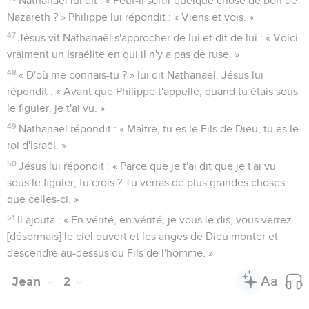
42
Il le conduisit vers Jésus. Jésus le regarda et dit : « Tu es
Simon, fils de Jonas, tu seras appelé Céphas », ce qui signifie
Pierre.
Philippe et Nathanaël
43
Le lendemain, Jésus décida de se rendre en Galilée. Il
rencontra Philippe et lui dit : « Suis-moi. »
44
Philippe était de Bethsaïda, la ville d'André et de Pierre.
45
Philippe rencontra Nathanaël et lui dit : « Nous avons
trouvé celui que Moïse a décrit dans la loi et dont les
prophètes ont parlé : Jésus de Nazareth, fils de Joseph. »
46
Nathanaël lui dit : « Peut-il sortir quelque chose de bon de
Nazareth ? » Philippe lui répondit : « Viens et vois. »
47
Jésus vit Nathanaël s'approcher de lui et dit de lui : « Voici
vraiment un Israélite en qui il n'y a pas de ruse. »
48
« D'où me connais-tu ? » lui dit Nathanaël. Jésus lui
répondit : « Avant que Philippe t'appelle, quand tu étais sous