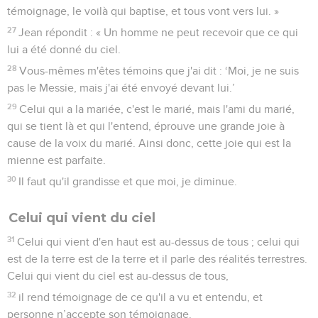
Jésus et Jean
22
Après cela, Jésus, accompagné de ses disciples, se rendit
en Judée ; il y séjourna avec eux et il baptisait.
23
Jean aussi baptisait à Enon, près de Salim, parce qu'il y
avait là beaucoup d'eau, et l'on s'y rendait pour être baptisé.
24
En effet, Jean n'avait pas encore été mis en prison.
25
Or, une discussion surgit entre les disciples de Jean et un
Juif au sujet de la purification.
26
Ils vinrent trouver Jean et lui dirent : « Maître, celui qui
était avec toi de l'autre côté du Jourdain et à qui tu as rendu
témoignage, le voilà qui baptise, et tous vont vers lui. »
27
Jean répondit : « Un homme ne peut recevoir que ce qui
lui a été donné du ciel.
28
Vous-mêmes m'êtes témoins que j'ai dit : ‘Moi, je ne suis
pas le Messie, mais j'ai été envoyé devant lui.’