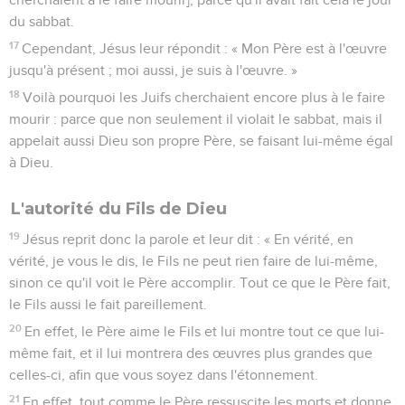
brancard et marche.’ »
12
Ils lui demandèrent : « Qui est l'homme qui t'a dit : ‘Prends
[ton brancard] et marche’ ? »
13
Mais celui qui avait été guéri ne savait pas qui c'était, car
Jésus avait disparu dans la foule qui était à cet endroit.
14
Quelque temps plus tard, Jésus le retrouva dans le temple
et lui dit : « Te voilà guéri. Ne pèche plus, de peur qu'il ne
t'arrive quelque chose de pire. »
15
Cet homme s'en alla annoncer aux Juifs que c'était Jésus
qui l'avait guéri.
16
C'est pourquoi les Juifs poursuivaient Jésus [et
cherchaient à le faire mourir], parce qu'il avait fait cela le jour
du sabbat.
17
Cependant, Jésus leur répondit : « Mon Père est à l'œuvre
jusqu'à présent ; moi aussi, je suis à l'œuvre. »
18
Voilà pourquoi les Juifs cherchaient encore plus à le faire
mourir : parce que non seulement il violait le sabbat, mais il