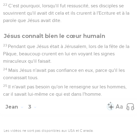
faites pas de la maison de mon Père une maison de
commerce. »
17
Ses disciples se souvinrent qu'il est écrit : Le zèle de ta
maison me dévore.
18
Les Juifs prirent la parole et lui dirent : « Quel signe nous
montres-tu, pour agir de cette manière ? »
19
Jésus leur répondit : « Détruisez ce temple et en 3 jours je
le relèverai. »
20
Les Juifs dirent : « Il a fallu 46 ans pour construire ce
temple et toi, en 3 jours tu le relèverais ! »
21
Cependant, lui parlait du temple de son corps.
22
C’est pourquoi, lorsqu'il fut ressuscité, ses disciples se
souvinrent qu'il avait dit cela et ils crurent à l'Ecriture et à la
parole que Jésus avait dite.
Jésus connaît bien le cœur humain