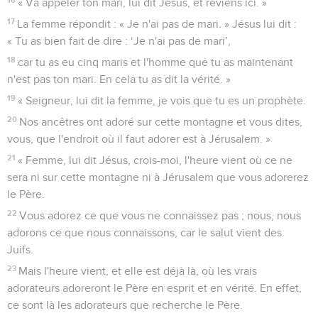
12
Es-tu, toi, plus grand que notre ancêtre Jacob qui nous a
donné ce puits et qui a bu de son eau, lui-même, ses fils et
ses troupeaux ? »
13
Jésus lui répondit : « Toute personne qui boit de cette
eau-ci aura encore soif.
14
En revanche, celui qui boira de l'eau que je lui donnerai
n'aura plus jamais soif et l'eau que je lui donnerai deviendra
en lui une source d'eau qui jaillira jusque dans la vie
éternelle. »
15
La femme lui dit : « Seigneur, donne-moi cette eau afin
que je n'aie plus soif et que je n’aie plus à venir puiser ici. »
16
« Va appeler ton mari, lui dit Jésus, et reviens ici. »
17
La femme répondit : « Je n'ai pas de mari. » Jésus lui dit :
« Tu as bien fait de dire : ‘Je n'ai pas de mari’,
18
car tu as eu cinq maris et l'homme que tu as maintenant
n'est pas ton mari. En cela tu as dit la vérité. »
19
« Seigneur, lui dit la femme, je vois que tu es un prophète.