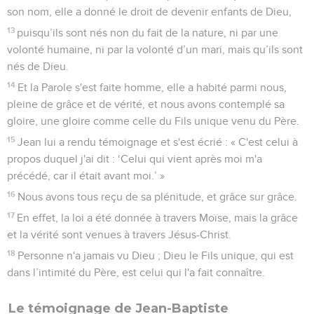
7
Il vint comme témoin, pour rendre témoignage à la lumière
afin que tous croient par lui.
8
Il n'était pas la lumière, mais il vint pour rendre témoignage
à la lumière.
9
Cette lumière était la vraie lumière qui, en venant dans le
monde, éclaire tout être humain.
10
Elle était dans le monde et le monde a été fait par elle,
pourtant le monde ne l'a pas reconnue.
11
Elle est venue chez les siens, et les siens ne l'ont pas
accueillie.
12
Mais à tous ceux qui l'ont acceptée, à ceux qui croient en
son nom, elle a donné le droit de devenir enfants de Dieu,
13
puisqu’ils sont nés non du fait de la nature, ni par une
volonté humaine, ni par la volonté d’un mari, mais qu’ils sont
nés de Dieu.
14
Et la Parole s'est faite homme, elle a habité parmi nous,