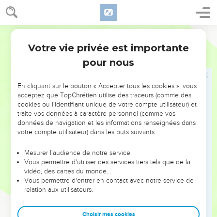
L’originalité de l’évangile selon Jean tient encore à sa
présentation du parcours du Seigneur. Celui-ci s’orchestre
autour d’un affrontement de plus en plus intense entre le
Segond 21
Christ et les hommes qui lui sont hostiles. Dès les premières
Votre vie privée est importante
Jean
Introduction
interventions publiques de Jésus, un tri s’opère parmi ses
pour nous
auditeurs. Les uns l’écoutent ou le suivent, les autres
s’étonnent et murmurent contre lui (ch. 1 à 4). Puis on
En cliquant sur le bouton « Accepter tous les cookies », vous
assiste à une sorte de « procès » de Jésus intenté par les «
acceptez que TopChrétien utilise des traceurs (comme des
responsables des *Juifs » (ch. 5 à 12). Car celui qui dit être
cookies ou l'identifiant unique de votre compte utilisateur) et
envoyé pour témoigner de « ce qu’il a vu et entendu »
traite vos données à caractère personnel (comme vos
données de navigation et les informations renseignées dans
auprès de Dieu (3.32), proclame être plus qu’un témoin : il
votre compte utilisateur) dans les buts suivants :
affirme être la Vie qui libère, la Lumière qui délivre des
ténèbres, la Vérité qui affranchit du mensonge, en un mot :
Mesurer l'audience de notre service
le Seigneur lui-même.
Vous permettre d'utiliser des services tiers tels que de la
vidéo, des cartes du monde…
Devant de telles affirmations, on ne pouvait que condamner
Vous permettre d'entrer en contact avec notre service de
relation aux utilisateurs.
ou croire. La plupart ont crié au *blasphème, mais plusieurs
ont fait *confiance à cet étonnant Messager : « Seigneur,
Choisir mes cookies
vers qui irions-nous ? Toi seul, tu as les paroles de la vie