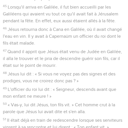
41
Un bien plus grand nombre crurent à cause des paroles de
Jésus,
42
et ils disaient à la femme : « Ce n'est plus seulement à
cause de ce que tu as dit que nous croyons, car nous l'avons
entendu nous-mêmes et nous savons qu'il est vraiment [le
Messie, ] le Sauveur du monde. »
Jésus guérit le fils d'un haut fonctionnaire
43
Après ces deux jours, Jésus partit de là pour se rendre en
Galilée,
44
car il avait déclaré lui-même qu'un prophète n'est pas
honoré dans sa propre patrie.
45
Lorsqu'il arriva en Galilée, il fut bien accueilli par les
Galiléens qui avaient vu tout ce qu'il avait fait à Jérusalem
pendant la fête. En effet, eux aussi étaient allés à la fête.
46
Jésus retourna donc à Cana en Galilée, où il avait changé
l'eau en vin. Il y avait à Capernaüm un officier du roi dont le