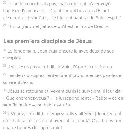
Jean baptisait.
Jésus, l'Agneau de Dieu
29
Le lendemain, il vit Jésus s’approcher de lui et dit : « Voici
l'Agneau de Dieu qui enlève le péché du monde.
30
C'est celui à propos duquel j'ai dit : ‘Après moi vient un
homme qui m'a précédé, car il existait avant moi.’
31
Pour ma part, je ne le connaissais pas, mais c'est afin de le
faire connaître à Israël que je suis venu baptiser d'eau. »
32
Jean rendit aussi ce témoignage : « J'ai vu l'Esprit
descendre du ciel comme une colombe et s'arrêter sur lui.
33
Je ne le connaissais pas, mais celui qui m'a envoyé
baptiser d'eau m'a dit : ‘Celui sur qui tu verras l'Esprit
descendre et s'arrêter, c'est lui qui baptise du Saint-Esprit.’
34
Et moi, j'ai vu et j'atteste qu'il est le Fils de Dieu. »
Les premiers disciples de Jésus