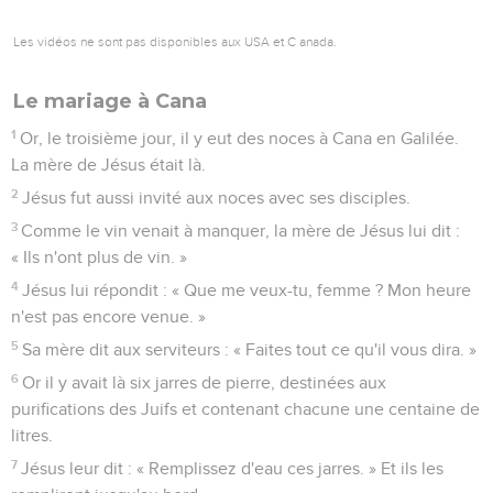
le figuier, je t'ai vu. »
49
Nathanaël répondit : « Maître, tu es le Fils de Dieu, tu es le
roi d'Israël. »
50
Jésus lui répondit : « Parce que je t'ai dit que je t'ai vu
sous le figuier, tu crois ? Tu verras de plus grandes choses
que celles-ci. »
51
Il ajouta : « En vérité, en vérité, je vous le dis, vous verrez
[désormais] le ciel ouvert et les anges de Dieu monter et
descendre au-dessus du Fils de l'homme. »
Jean
2
Les vidéos ne sont pas disponibles aux USA et C anada.
Le mariage à Cana
1
Or, le troisième jour, il y eut des noces à Cana en Galilée.