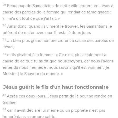
celui qui m'a envoyé et d'accomplir son œuvre.
35
Ne dites-vous pas qu'il y a encore quatre mois jusqu'à la
moisson ? Eh bien, je vous le dis, levez les yeux et regardez
les champs : ils sont déjà blancs pour la moisson.
36
Celui qui moissonne reçoit un salaire et amasse du fruit
pour la vie éternelle, afin que celui qui sème et celui qui
moissonne se réjouissent ensemble.
37
En effet, en cela cette parole est vraie : ‘L'un sème et
l'autre moissonne.’
38
Je vous ai envoyés récolter une moisson qui ne vous a pas
demandé de travail ; d'autres ont travaillé et vous êtes entrés
dans leur travail. »
39
Beaucoup de Samaritains de cette ville crurent en Jésus à
cause des paroles de la femme qui rendait ce témoignage :
« Il m'a dit tout ce que j'ai fait. »
40
Ainsi donc, quand ils vinrent le trouver, les Samaritains le
prièrent de rester avec eux. Il resta là deux jours.