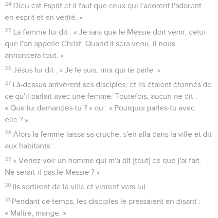
20
Nos ancêtres ont adoré sur cette montagne et vous dites,
vous, que l'endroit où il faut adorer est à Jérusalem. »
21
« Femme, lui dit Jésus, crois-moi, l'heure vient où ce ne
sera ni sur cette montagne ni à Jérusalem que vous adorerez
le Père.
22
Vous adorez ce que vous ne connaissez pas ; nous, nous
adorons ce que nous connaissons, car le salut vient des
Juifs.
23
Mais l'heure vient, et elle est déjà là, où les vrais
adorateurs adoreront le Père en esprit et en vérité. En effet,
ce sont là les adorateurs que recherche le Père.
24
Dieu est Esprit et il faut que ceux qui l'adorent l'adorent
en esprit et en vérité. »
25
La femme lui dit : « Je sais que le Messie doit venir, celui
que l'on appelle Christ. Quand il sera venu, il nous
annoncera tout. »
26
Jésus lui dit : « Je le suis, moi qui te parle. »