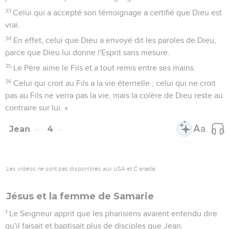
29
Celui qui a la mariée, c'est le marié, mais l'ami du marié,
qui se tient là et qui l'entend, éprouve une grande joie à
cause de la voix du marié. Ainsi donc, cette joie qui est la
mienne est parfaite.
30
Il faut qu'il grandisse et que moi, je diminue.
Celui qui vient du ciel
31
Celui qui vient d'en haut est au-dessus de tous ; celui qui
est de la terre est de la terre et il parle des réalités terrestres.
Celui qui vient du ciel est au-dessus de tous,
32
il rend témoignage de ce qu'il a vu et entendu, et
personne n’accepte son témoignage.
33
Celui qui a accepté son témoignage a certifié que Dieu est
vrai.
34
En effet, celui que Dieu a envoyé dit les paroles de Dieu,
parce que Dieu lui donne l'Esprit sans mesure.
35
Le Père aime le Fils et a tout remis entre ses mains.