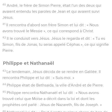
35
Le lendemain, Jean était encore là avec deux de ses
disciples.
36
Il vit Jésus passer et dit : « Voici l'Agneau de Dieu. »
37
Les deux disciples l'entendirent prononcer ces paroles et
suivirent Jésus.
38
Jésus se retourna et, voyant qu'ils le suivaient, il leur dit :
« Que cherchez-vous ? » Ils lui répondirent : « Rabbi – ce qui
signifie maître –, où habites-tu ? »
39
« Venez, leur dit-il, et voyez. » Ils y allèrent [donc], virent
où il habitait et restèrent avec lui ce jour-là. C'était environ
quatre heures de l'après-midi.
40
André, le frère de Simon Pierre, était l'un des deux qui
avaient entendu les paroles de Jean et qui avaient suivi
Jésus.
41
Il rencontra d'abord son frère Simon et lui dit : « Nous
avons trouvé le Messie », ce qui correspond à Christ.