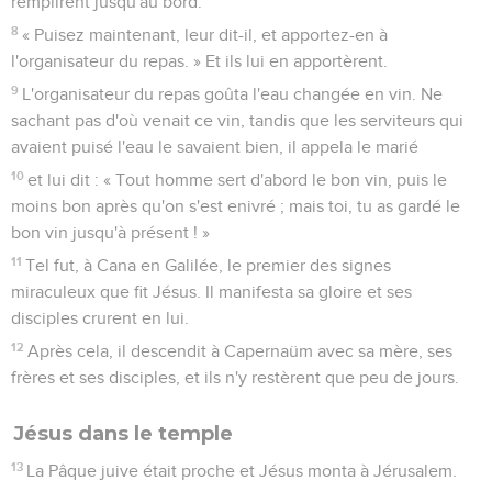
La mère de Jésus était là.
2
Jésus fut aussi invité aux noces avec ses disciples.
3
Comme le vin venait à manquer, la mère de Jésus lui dit :
« Ils n'ont plus de vin. »
4
Jésus lui répondit : « Que me veux-tu, femme ? Mon heure
n'est pas encore venue. »
5
Sa mère dit aux serviteurs : « Faites tout ce qu'il vous dira. »
6
Or il y avait là six jarres de pierre, destinées aux
purifications des Juifs et contenant chacune une centaine de
litres.
7
Jésus leur dit : « Remplissez d'eau ces jarres. » Et ils les
remplirent jusqu'au bord.
8
« Puisez maintenant, leur dit-il, et apportez-en à
l'organisateur du repas. » Et ils lui en apportèrent.
9
L'organisateur du repas goûta l'eau changée en vin. Ne
sachant pas d'où venait ce vin, tandis que les serviteurs qui
avaient puisé l'eau le savaient bien, il appela le marié