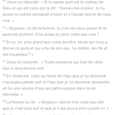
champ que Jacob avait donné à son fils Joseph.
6
Là se trouvait le puits de Jacob. Jésus, fatigué du voyage,
était assis au bord du puits. C'était environ midi.
7
Une femme de Samarie vint puiser de l'eau. Jésus lui dit :
« Donne-moi à boire. »
8
En effet, ses disciples étaient allés à la ville pour acheter
de quoi manger.
9
La femme samaritaine lui dit : « Comment ? Toi qui es juif,
tu me demandes à boire, à moi qui suis une femme
samaritaine ? » ? Les Juifs, en effet, n'ont pas de relations
avec les Samaritains. ?
10
Jésus lui répondit : « Si tu savais quel est le cadeau de
Dieu et qui est celui qui te dit : ‘Donne-moi à boire’, tu lui
aurais toi-même demandé à boire et il t'aurait donné de l'eau
vive. »
11
« Seigneur, lui dit la femme, tu n'as rien pour puiser et le
puits est profond. D'où aurais-tu donc cette eau vive ?