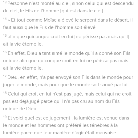
personne qui est née de l'Esprit. »
9
Nicodème reprit la parole et lui dit : « Comment cela peut-il
se faire ? »
10
Jésus lui répondit : « Tu es l’enseignant d'Israël et tu ne
sais pas cela !
11
En vérité, en vérité, je te le dis, nous disons ce que nous
savons et nous rendons témoignage de ce que nous avons
vu, et vous ne recevez pas notre témoignage.
12
Si vous ne croyez pas quand je vous parle des réalités
terrestres, comment croirez-vous si je vous parle des réalités
célestes ?
13
Personne n'est monté au ciel, sinon celui qui est descendu
du ciel, le Fils de l'homme [qui est dans le ciel].
14
» Et tout comme Moïse a élevé le serpent dans le désert, il
faut aussi que le Fils de l'homme soit élevé
15
afin que quiconque croit en lui [ne périsse pas mais qu'il]
ait la vie éternelle.