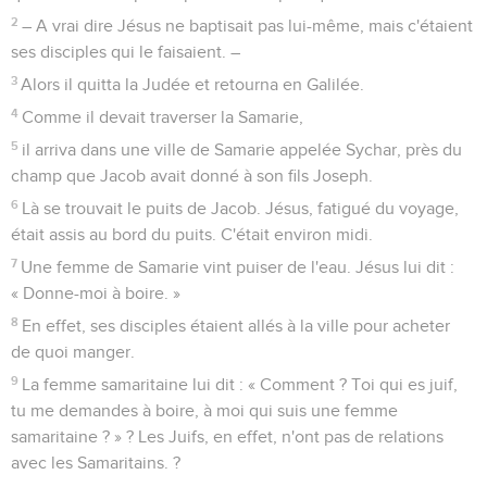
36
Celui qui croit au Fils a la vie éternelle ; celui qui ne croit
pas au Fils ne verra pas la vie, mais la colère de Dieu reste au
contraire sur lui. »
Jean
4
Les vidéos ne sont pas disponibles aux USA et C anada.
Jésus et la femme de Samarie
1
Le Seigneur apprit que les pharisiens avaient entendu dire
qu'il faisait et baptisait plus de disciples que Jean.
2
– A vrai dire Jésus ne baptisait pas lui-même, mais c'étaient
ses disciples qui le faisaient. –
3
Alors il quitta la Judée et retourna en Galilée.
4
Comme il devait traverser la Samarie,
5
il arriva dans une ville de Samarie appelée Sychar, près du