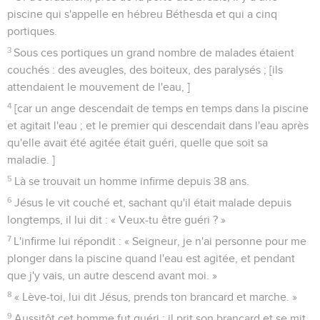
54
Jésus fit ce deuxième signe miraculeux après être revenu
de Judée en Galilée.
Jean
5
Les vidéos ne sont pas disponibles aux USA et C anada.
Jésus guérit un homme paralysé
1
Après cela, il y eut une fête juive et Jésus monta à
Jérusalem.
2
Or à Jérusalem, près de la porte des brebis, il y a une
piscine qui s'appelle en hébreu Béthesda et qui a cinq
portiques.
3
Sous ces portiques un grand nombre de malades étaient
couchés : des aveugles, des boiteux, des paralysés ; [ils
attendaient le mouvement de l'eau, ]