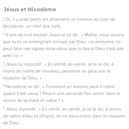
23
Pendant que Jésus était à Jérusalem, lors de la fête de la
Pâque, beaucoup crurent en lui en voyant les signes
miraculeux qu'il faisait.
24
Mais Jésus n'avait pas confiance en eux, parce qu'il les
connaissait tous.
25
Il n'avait pas besoin qu'on le renseigne sur les hommes,
car il savait lui-même ce qui est dans l'homme.
Jean
3
Les vidéos ne sont pas disponibles aux USA et C anada.
Jésus et Nicodème
1
Or, il y avait parmi les pharisiens un homme du nom de
Nicodème, un chef des Juifs.
2
Il vint de nuit trouver Jésus et lui dit : « Maître, nous savons
que tu es un enseignant envoyé par Dieu, car personne ne