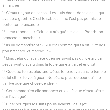
4
[car un ange descendait de temps en temps dans la piscine
et agitait l'eau ; et le premier qui descendait dans l'eau après
qu'elle avait été agitée était guéri, quelle que soit sa
maladie. ]
5
Là se trouvait un homme infirme depuis 38 ans.
6
Jésus le vit couché et, sachant qu'il était malade depuis
longtemps, il lui dit : « Veux-tu être guéri ? »
7
L'infirme lui répondit : « Seigneur, je n'ai personne pour me
plonger dans la piscine quand l'eau est agitée, et pendant
que j'y vais, un autre descend avant moi. »
8
« Lève-toi, lui dit Jésus, prends ton brancard et marche. »
9
Aussitôt cet homme fut guéri ; il prit son brancard et se mit
à marcher.
10
C'était un jour de sabbat. Les Juifs dirent donc à celui qui
avait été guéri : « C'est le sabbat ; il ne t'est pas permis de
porter ton brancard. »
11
Il leur répondit : « Celui qui m'a guéri m'a dit : ‘Prends ton