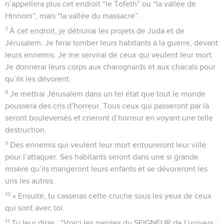
n’appellera plus cet endroit “le Tofeth” ou “la vallée de
Hinnom”, mais “la vallée du massacre”.
7
À cet endroit, je détruirai les projets de Juda et de
Jérusalem. Je ferai tomber leurs habitants à la guerre, devant
leurs ennemis. Je me servirai de ceux qui veulent leur mort.
Je donnerai leurs corps aux charognards et aux chacals pour
qu’ils les dévorent.
8
Je mettrai Jérusalem dans un tel état que tout le monde
poussera des cris d’horreur. Tous ceux qui passeront par là
seront bouleversés et crieront d’horreur en voyant une telle
destruction.
9
Des ennemis qui veulent leur mort entoureront leur ville
pour l’attaquer. Ses habitants seront dans une si grande
misère qu’ils mangeront leurs enfants et se dévoreront les
uns les autres.
10
« Ensuite, tu casseras cette cruche sous les yeux de ceux
qui sont avec toi.
11
Tu leur diras : “Voici les paroles du SEIGNEUR de l’univers :