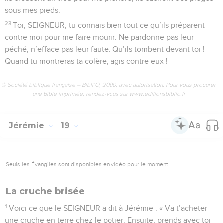
sous mes pieds.
23
Toi, SEIGNEUR, tu connais bien tout ce qu’ils préparent
contre moi pour me faire mourir. Ne pardonne pas leur
péché, n’efface pas leur faute. Qu’ils tombent devant toi !
Quand tu montreras ta colère, agis contre eux !
© Société biblique française – Bibli’O, 2000, avec autorisation. Pour vous procurer
une Bible imprimée, rendez-vous sur www.editionsbiblio.fr
Jérémie
19
Seuls les Évangiles sont disponibles en vidéo pour le moment.
La cruche brisée
1
Voici ce que le SEIGNEUR a dit à Jérémie : « Va t’acheter
une cruche en terre chez le potier. Ensuite, prends avec toi