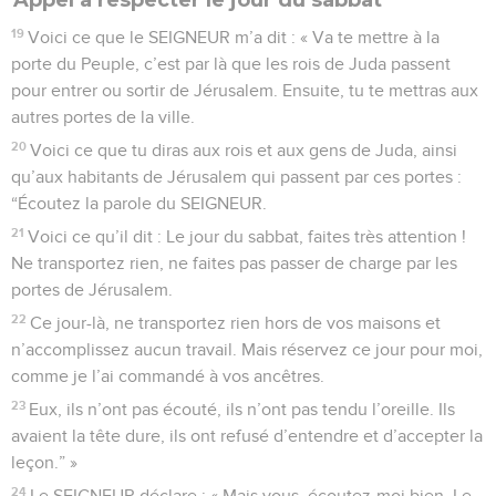
19
Voici ce que le SEIGNEUR m’a dit : « Va te mettre à la
porte du Peuple, c’est par là que les rois de Juda passent
pour entrer ou sortir de Jérusalem. Ensuite, tu te mettras aux
autres portes de la ville.
20
Voici ce que tu diras aux rois et aux gens de Juda, ainsi
qu’aux habitants de Jérusalem qui passent par ces portes :
“Écoutez la parole du SEIGNEUR.
21
Voici ce qu’il dit : Le jour du sabbat, faites très attention !
Ne transportez rien, ne faites pas passer de charge par les
portes de Jérusalem.
22
Ce jour-là, ne transportez rien hors de vos maisons et
n’accomplissez aucun travail. Mais réservez ce jour pour moi,
comme je l’ai commandé à vos ancêtres.
23
Eux, ils n’ont pas écouté, ils n’ont pas tendu l’oreille. Ils
avaient la tête dure, ils ont refusé d’entendre et d’accepter la
leçon.” »
24
Le SEIGNEUR déclare : « Mais vous, écoutez-moi bien. Le