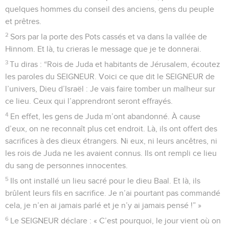
quelques hommes du conseil des anciens, gens du peuple
et prêtres.
2
Sors par la porte des Pots cassés et va dans la vallée de
Hinnom. Et là, tu crieras le message que je te donnerai.
3
Tu diras : “Rois de Juda et habitants de Jérusalem, écoutez
les paroles du SEIGNEUR. Voici ce que dit le SEIGNEUR de
l’univers, Dieu d’Israël : Je vais faire tomber un malheur sur
ce lieu. Ceux qui l’apprendront seront effrayés.
4
En effet, les gens de Juda m’ont abandonné. À cause
d’eux, on ne reconnaît plus cet endroit. Là, ils ont offert des
sacrifices à des dieux étrangers. Ni eux, ni leurs ancêtres, ni
les rois de Juda ne les avaient connus. Ils ont rempli ce lieu
du sang de personnes innocentes.
5
Ils ont installé un lieu sacré pour le dieu Baal. Et là, ils
brûlent leurs fils en sacrifice. Je n’ai pourtant pas commandé
cela, je n’en ai jamais parlé et je n’y ai jamais pensé !” »
6
Le SEIGNEUR déclare : « C’est pourquoi, le jour vient où on