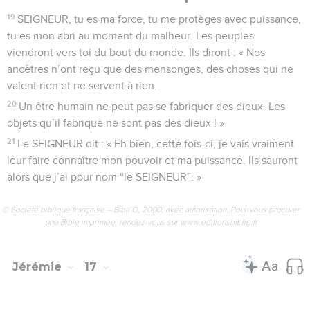
19
SEIGNEUR, tu es ma force, tu me protèges avec puissance,
tu es mon abri au moment du malheur. Les peuples
viendront vers toi du bout du monde. Ils diront : « Nos
ancêtres n’ont reçu que des mensonges, des choses qui ne
valent rien et ne servent à rien.
20
Un être humain ne peut pas se fabriquer des dieux. Les
objets qu’il fabrique ne sont pas des dieux ! »
21
Le SEIGNEUR dit : « Eh bien, cette fois-ci, je vais vraiment
leur faire connaître mon pouvoir et ma puissance. Ils sauront
alors que j’ai pour nom “le SEIGNEUR”. »
© Société biblique française – Bibli’O, 2000, avec autorisation. Pour vous procurer
une Bible imprimée, rendez-vous sur www.editionsbiblio.fr
Jérémie
17