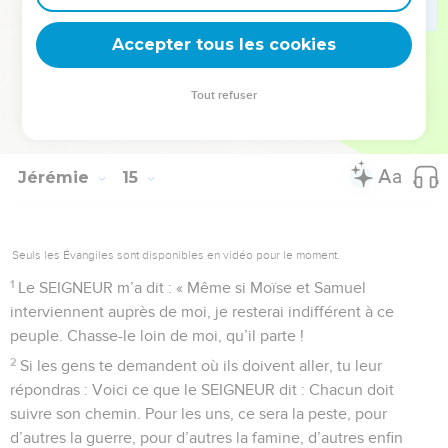
SEIGNEUR ? Notre Dieu, nous mettons donc notre espoir en
Accepter tous les cookies
toi. Oui, c’est toi qui fais toutes ces choses ! »
© Société biblique française – Bibli’O, 2000, avec autorisation. Pour vous procurer
Tout refuser
une Bible imprimée, rendez-vous sur www.editionsbiblio.fr
Jérémie
15
Seuls les Évangiles sont disponibles en vidéo pour le moment.
1
Le SEIGNEUR m’a dit : « Même si Moïse et Samuel
interviennent auprès de moi, je resterai indifférent à ce
peuple. Chasse-le loin de moi, qu’il parte !
2
Si les gens te demandent où ils doivent aller, tu leur
répondras : Voici ce que le SEIGNEUR dit : Chacun doit
suivre son chemin. Pour les uns, ce sera la peste, pour
d’autres la guerre, pour d’autres la famine, d’autres enfin