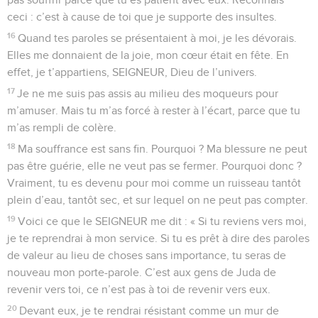
ceci : c’est à cause de toi que je supporte des insultes.
16
Quand tes paroles se présentaient à moi, je les dévorais.
Elles me donnaient de la joie, mon cœur était en fête. En
effet, je t’appartiens, SEIGNEUR, Dieu de l’univers.
17
Je ne me suis pas assis au milieu des moqueurs pour
m’amuser. Mais tu m’as forcé à rester à l’écart, parce que tu
m’as rempli de colère.
18
Ma souffrance est sans fin. Pourquoi ? Ma blessure ne peut
pas être guérie, elle ne veut pas se fermer. Pourquoi donc ?
Vraiment, tu es devenu pour moi comme un ruisseau tantôt
plein d’eau, tantôt sec, et sur lequel on ne peut pas compter.
19
Voici ce que le SEIGNEUR me dit : « Si tu reviens vers moi,
je te reprendrai à mon service. Si tu es prêt à dire des paroles
de valeur au lieu de choses sans importance, tu seras de
nouveau mon porte-parole. C’est aux gens de Juda de
revenir vers toi, ce n’est pas à toi de revenir vers eux.
20
Devant eux, je te rendrai résistant comme un mur de