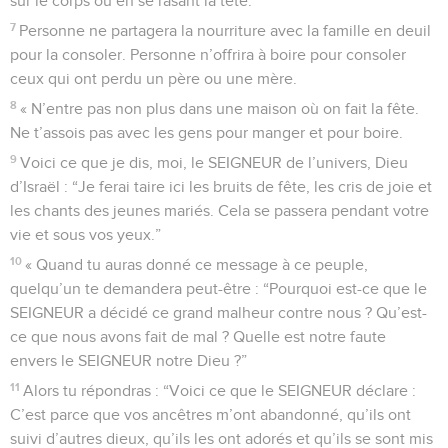
sur le corps ou en se rasant la tête.
7
Personne ne partagera la nourriture avec la famille en deuil
pour la consoler. Personne n’offrira à boire pour consoler
ceux qui ont perdu un père ou une mère.
8
« N’entre pas non plus dans une maison où on fait la fête.
Ne t’assois pas avec les gens pour manger et pour boire.
9
Voici ce que je dis, moi, le SEIGNEUR de l’univers, Dieu
d’Israël : “Je ferai taire ici les bruits de fête, les cris de joie et
les chants des jeunes mariés. Cela se passera pendant votre
vie et sous vos yeux.”
10
« Quand tu auras donné ce message à ce peuple,
quelqu’un te demandera peut-être : “Pourquoi est-ce que le
SEIGNEUR a décidé ce grand malheur contre nous ? Qu’est-
ce que nous avons fait de mal ? Quelle est notre faute
envers le SEIGNEUR notre Dieu ?”
11
Alors tu répondras : “Voici ce que le SEIGNEUR déclare :
C’est parce que vos ancêtres m’ont abandonné, qu’ils ont
suivi d’autres dieux, qu’ils les ont adorés et qu’ils se sont mis