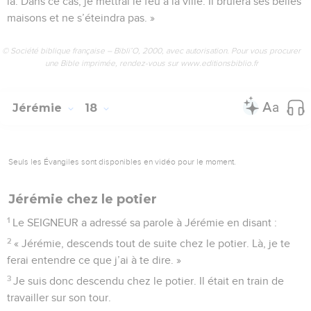
là. Dans ce cas, je mettrai le feu à la ville. Il brûlera ses belles
maisons et ne s’éteindra pas. »
© Société biblique française – Bibli’O, 2000, avec autorisation. Pour vous procurer
une Bible imprimée, rendez-vous sur www.editionsbiblio.fr
Jérémie
18
Seuls les Évangiles sont disponibles en vidéo pour le moment.
Jérémie chez le potier
1
Le SEIGNEUR a adressé sa parole à Jérémie en disant :
2
« Jérémie, descends tout de suite chez le potier. Là, je te
ferai entendre ce que j’ai à te dire. »
3
Je suis donc descendu chez le potier. Il était en train de
travailler sur son tour.