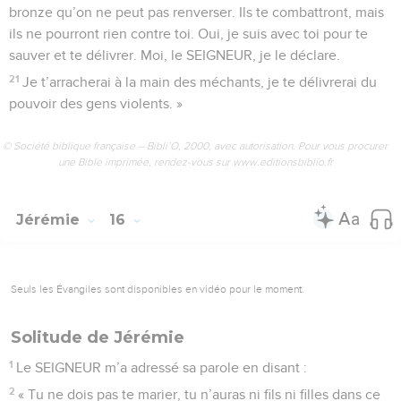
bronze qu’on ne peut pas renverser. Ils te combattront, mais
ils ne pourront rien contre toi. Oui, je suis avec toi pour te
sauver et te délivrer. Moi, le SEIGNEUR, je le déclare.
21
Je t’arracherai à la main des méchants, je te délivrerai du
pouvoir des gens violents. »
© Société biblique française – Bibli’O, 2000, avec autorisation. Pour vous procurer
une Bible imprimée, rendez-vous sur www.editionsbiblio.fr
Jérémie
16
Seuls les Évangiles sont disponibles en vidéo pour le moment.
Solitude de Jérémie
1
Le SEIGNEUR m’a adressé sa parole en disant :
2
« Tu ne dois pas te marier, tu n’auras ni fils ni filles dans ce