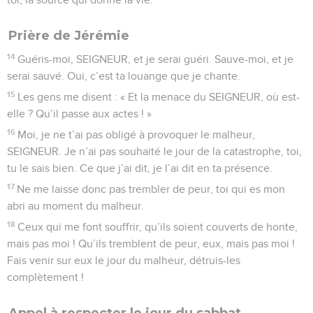
Prière de Jérémie
14
Guéris-moi, SEIGNEUR, et je serai guéri. Sauve-moi, et je
serai sauvé. Oui, c’est ta louange que je chante.
15
Les gens me disent : « Et la menace du SEIGNEUR, où est-
elle ? Qu’il passe aux actes ! »
16
Moi, je ne t’ai pas obligé à provoquer le malheur,
SEIGNEUR. Je n’ai pas souhaité le jour de la catastrophe, toi,
tu le sais bien. Ce que j’ai dit, je l’ai dit en ta présence.
17
Ne me laisse donc pas trembler de peur, toi qui es mon
abri au moment du malheur.
18
Ceux qui me font souffrir, qu’ils soient couverts de honte,
mais pas moi ! Qu’ils tremblent de peur, eux, mais pas moi !
Fais venir sur eux le jour du malheur, détruis-les
complètement !
Appel à respecter le jour du sabbat