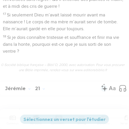
et à midi des cris de guerre !
17
Si seulement Dieu m’avait laissé mourir avant ma
naissance ! Le corps de ma mère m’aurait servi de tombe.
Elle m’aurait gardé en elle pour toujours.
18
Si je dois connaître tristesse et souffrance et finir ma vie
dans la honte, pourquoi est-ce que je suis sorti de son
ventre ?
© Société biblique française – Bibli’O, 2000, avec autorisation. Pour vous procurer
une Bible imprimée, rendez-vous sur www.editionsbiblio.fr
Jérémie
21
Seuls les Évangiles sont disponibles en vidéo pour le moment.
Contenus
Versions
Commentaires
Strong
Dictionnaire
Une réponse au roi Sédécias