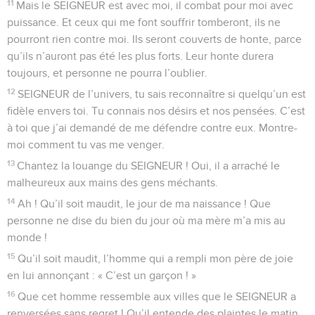
11
Mais le SEIGNEUR est avec moi, il combat pour moi avec
puissance. Et ceux qui me font souffrir tomberont, ils ne
pourront rien contre moi. Ils seront couverts de honte, parce
qu’ils n’auront pas été les plus forts. Leur honte durera
toujours, et personne ne pourra l’oublier.
12
SEIGNEUR de l’univers, tu sais reconnaître si quelqu’un est
fidèle envers toi. Tu connais nos désirs et nos pensées. C’est
à toi que j’ai demandé de me défendre contre eux. Montre-
moi comment tu vas me venger.
13
Chantez la louange du SEIGNEUR ! Oui, il a arraché le
malheureux aux mains des gens méchants.
14
Ah ! Qu’il soit maudit, le jour de ma naissance ! Que
personne ne dise du bien du jour où ma mère m’a mis au
monde !
15
Qu’il soit maudit, l’homme qui a rempli mon père de joie
en lui annonçant : « C’est un garçon ! »
16
Que cet homme ressemble aux villes que le SEIGNEUR a
renversées sans regret ! Qu’il entende des plaintes le matin,