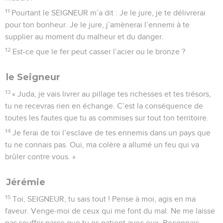
11
Pourtant le SEIGNEUR m’a dit : Je le jure, je te délivrerai
pour ton bonheur. Je le jure, j’amènerai l’ennemi à te
supplier au moment du malheur et du danger.
12
Est-ce que le fer peut casser l’acier ou le bronze ?
le Seigneur
13
« Juda, je vais livrer au pillage tes richesses et tes trésors,
tu ne recevras rien en échange. C’est la conséquence de
toutes les fautes que tu as commises sur tout ton territoire.
14
Je ferai de toi l’esclave de tes ennemis dans un pays que
tu ne connais pas. Oui, ma colère a allumé un feu qui va
brûler contre vous. »
Jérémie
15
Toi, SEIGNEUR, tu sais tout ! Pense à moi, agis en ma
faveur. Venge-moi de ceux qui me font du mal. Ne me laisse
pas souffrir parce que tu es patient avec eux. Reconnais