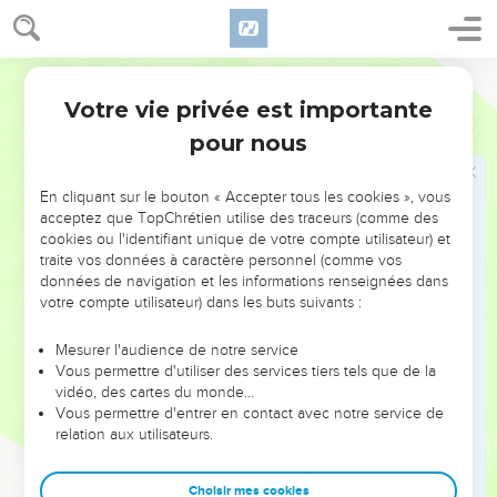
des gens qui souffrent de la faim. Les prophètes, les prêtres
circulent à travers le pays : ils ne comprennent pas. »
Parole de Vie
le peuple
Votre vie privée est importante
Jérémie
14
19
« SEIGNEUR, est-ce que tu as vraiment rejeté Juda ? Est-ce
pour nous
que Sion te dégoûte ? Tu nous frappes, et aucune guérison
n’est possible. Pourquoi donc ? Nous comptions sur la paix,
En cliquant sur le bouton « Accepter tous les cookies », vous
mais rien de bon n’arrive. Nous attendions le moment de la
acceptez que TopChrétien utilise des traceurs (comme des
guérison, mais c’est la peur qui vient.
cookies ou l'identifiant unique de votre compte utilisateur) et
traite vos données à caractère personnel (comme vos
20
SEIGNEUR, nous reconnaissons que nous avons mal agi.
données de navigation et les informations renseignées dans
Nous reconnaissons les fautes de nos ancêtres. Nous avons
votre compte utilisateur) dans les buts suivants :
péché contre toi.
Mesurer l'audience de notre service
21
À cause de ton nom, ne repousse pas ton siège plein de
Vous permettre d'utiliser des services tiers tels que de la
gloire, ne le méprise pas. Souviens-toi de l’alliance que tu as
vidéo, des cartes du monde…
établie avec nous, ne la brise pas.
Vous permettre d'entrer en contact avec notre service de
relation aux utilisateurs.
22
Parmi les faux dieux des autres peuples, est-ce qu’il y en a
un qui peut envoyer la pluie ? Est-ce que c’est le ciel lui-
Choisir mes cookies
même qui fait tomber l’eau ? Est-ce que ce n’est pas toi,