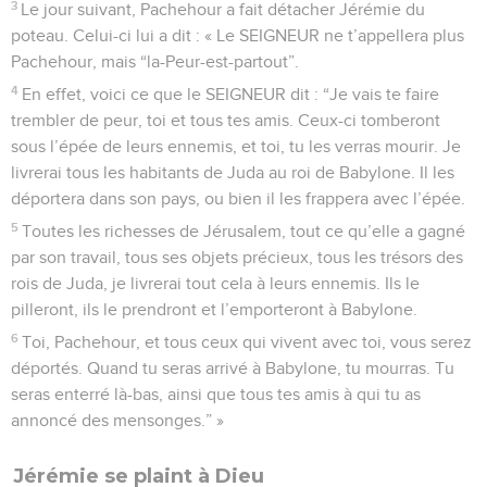
3
Le jour suivant, Pachehour a fait détacher Jérémie du
poteau. Celui-ci lui a dit : « Le SEIGNEUR ne t’appellera plus
Pachehour, mais “la-Peur-est-partout”.
4
En effet, voici ce que le SEIGNEUR dit : “Je vais te faire
trembler de peur, toi et tous tes amis. Ceux-ci tomberont
sous l’épée de leurs ennemis, et toi, tu les verras mourir. Je
livrerai tous les habitants de Juda au roi de Babylone. Il les
déportera dans son pays, ou bien il les frappera avec l’épée.
5
Toutes les richesses de Jérusalem, tout ce qu’elle a gagné
par son travail, tous ses objets précieux, tous les trésors des
rois de Juda, je livrerai tout cela à leurs ennemis. Ils le
pilleront, ils le prendront et l’emporteront à Babylone.
6
Toi, Pachehour, et tous ceux qui vivent avec toi, vous serez
déportés. Quand tu seras arrivé à Babylone, tu mourras. Tu
seras enterré là-bas, ainsi que tous tes amis à qui tu as
annoncé des mensonges.” »
Jérémie se plaint à Dieu