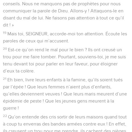
conseils. Nous ne manquons pas de prophètes pour nous
communiquer la parole de Dieu. Allons-y ! Attaquons-le en
disant du mal de lui. Ne faisons pas attention à tout ce qu’il
dit ! »
19
Mais toi, SEIGNEUR, accorde-moi ton attention. Écoute les
paroles de ceux qui m’accusent.
20
Est-ce qu’on rend le mal pour le bien ? Ils ont creusé un
trou pour me faire tomber. Pourtant, souviens-toi, je me suis
tenu devant toi pour parler en leur faveur, pour éloigner
d’eux ta colère.
21
Eh bien, livre leurs enfants à la famine, qu’ils soient tués
par l’épée ! Que leurs femmes n’aient plus d’enfants,
qu’elles deviennent veuves ! Que leurs maris meurent d’une
épidémie de peste ! Que les jeunes gens meurent à la
guerre !
22
Qu’on entende des cris sortir de leurs maisons quand tout
à coup tu enverras des bandes armées contre eux ! En effet,
ils creusent un trou pour me prendre, ils cachent des pièges