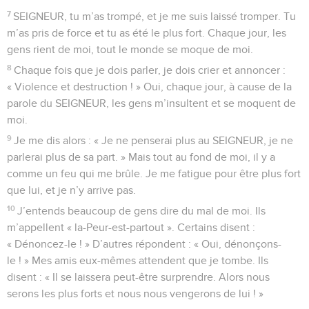
7
SEIGNEUR, tu m’as trompé, et je me suis laissé tromper. Tu
m’as pris de force et tu as été le plus fort. Chaque jour, les
gens rient de moi, tout le monde se moque de moi.
8
Chaque fois que je dois parler, je dois crier et annoncer :
« Violence et destruction ! » Oui, chaque jour, à cause de la
parole du SEIGNEUR, les gens m’insultent et se moquent de
moi.
9
Je me dis alors : « Je ne penserai plus au SEIGNEUR, je ne
parlerai plus de sa part. » Mais tout au fond de moi, il y a
comme un feu qui me brûle. Je me fatigue pour être plus fort
que lui, et je n’y arrive pas.
10
J’entends beaucoup de gens dire du mal de moi. Ils
m’appellent « la-Peur-est-partout ». Certains disent :
« Dénoncez-le ! » D’autres répondent : « Oui, dénonçons-
le ! » Mes amis eux-mêmes attendent que je tombe. Ils
disent : « Il se laissera peut-être surprendre. Alors nous
serons les plus forts et nous nous vengerons de lui ! »