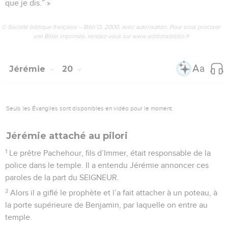
que je dis.” »
© Société biblique française – Bibli’O, 2000, avec autorisation. Pour vous procurer
une Bible imprimée, rendez-vous sur www.editionsbiblio.fr
Jérémie
20
Seuls les Évangiles sont disponibles en vidéo pour le moment.
Jérémie attaché au pilori
1
Le prêtre Pachehour, fils d’Immer, était responsable de la
police dans le temple. Il a entendu Jérémie annoncer ces
paroles de la part du SEIGNEUR.
2
Alors il a giflé le prophète et l’a fait attacher à un poteau, à
la porte supérieure de Benjamin, par laquelle on entre au
temple.