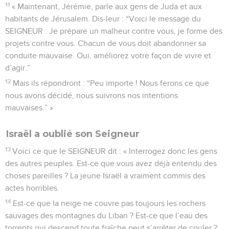
11
« Maintenant, Jérémie, parle aux gens de Juda et aux
habitants de Jérusalem. Dis-leur : “Voici le message du
SEIGNEUR : Je prépare un malheur contre vous, je forme des
projets contre vous. Chacun de vous doit abandonner sa
conduite mauvaise. Oui, améliorez votre façon de vivre et
d’agir.”
12
Mais ils répondront : “Peu importe ! Nous ferons ce que
nous avons décidé, nous suivrons nos intentions
mauvaises.” »
Israël a oublié son Seigneur
13
Voici ce que le SEIGNEUR dit : « Interrogez donc les gens
des autres peuples. Est-ce que vous avez déjà entendu des
choses pareilles ? La jeune Israël a vraiment commis des
actes horribles.
14
Est-ce que la neige ne couvre pas toujours les rochers
sauvages des montagnes du Liban ? Est-ce que l’eau des
torrents qui descend toute fraîche peut s’arrêter de couler ?