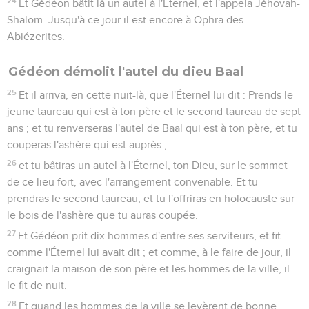
24
Et Gédéon bâtit là un autel à l'Éternel, et l'appela Jéhovah-
Shalom. Jusqu'à ce jour il est encore à Ophra des
Abiézerites.
Gédéon démolit l'autel du dieu Baal
25
Et il arriva, en cette nuit-là, que l'Éternel lui dit : Prends le
jeune taureau qui est à ton père et le second taureau de sept
ans ; et tu renverseras l'autel de Baal qui est à ton père, et tu
couperas l'ashère qui est auprès ;
26
et tu bâtiras un autel à l'Éternel, ton Dieu, sur le sommet
de ce lieu fort, avec l'arrangement convenable. Et tu
prendras le second taureau, et tu l'offriras en holocauste sur
le bois de l'ashère que tu auras coupée.
27
Et Gédéon prit dix hommes d'entre ses serviteurs, et fit
comme l'Éternel lui avait dit ; et comme, à le faire de jour, il
craignait la maison de son père et les hommes de la ville, il
le fit de nuit.
28
Et quand les hommes de la ville se levèrent de bonne