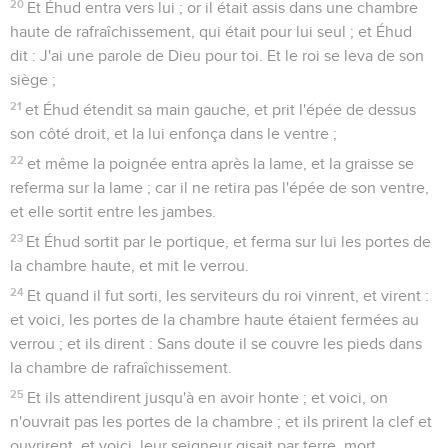
20
Et Éhud entra vers lui ; or il était assis dans une chambre
haute de rafraîchissement, qui était pour lui seul ; et Éhud
dit : J'ai une parole de Dieu pour toi. Et le roi se leva de son
siège ;
21
et Éhud étendit sa main gauche, et prit l'épée de dessus
son côté droit, et la lui enfonça dans le ventre ;
22
et même la poignée entra après la lame, et la graisse se
referma sur la lame ; car il ne retira pas l'épée de son ventre,
et elle sortit entre les jambes.
23
Et Éhud sortit par le portique, et ferma sur lui les portes de
la chambre haute, et mit le verrou.
24
Et quand il fut sorti, les serviteurs du roi vinrent, et virent :
et voici, les portes de la chambre haute étaient fermées au
verrou ; et ils dirent : Sans doute il se couvre les pieds dans
la chambre de rafraîchissement.
25
Et ils attendirent jusqu'à en avoir honte ; et voici, on
n'ouvrait pas les portes de la chambre ; et ils prirent la clef et
ouvrirent, et voici, leur seigneur gisait par terre, mort.