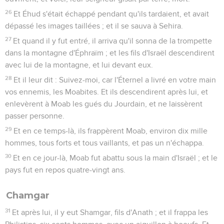
26
Et Éhud s'était échappé pendant qu'ils tardaient, et avait
dépassé les images taillées ; et il se sauva à Sehira.
27
Et quand il y fut entré, il arriva qu'il sonna de la trompette
dans la montagne d'Éphraïm ; et les fils d'Israël descendirent
avec lui de la montagne, et lui devant eux.
28
Et il leur dit : Suivez-moi, car l'Éternel a livré en votre main
vos ennemis, les Moabites. Et ils descendirent après lui, et
enlevèrent à Moab les gués du Jourdain, et ne laissèrent
passer personne.
29
Et en ce temps-là, ils frappèrent Moab, environ dix mille
hommes, tous forts et tous vaillants, et pas un n'échappa.
30
Et en ce jour-là, Moab fut abattu sous la main d'Israël ; et le
pays fut en repos quatre-vingt ans.
Chamgar
31
Et après lui, il y eut Shamgar, fils d'Anath ; et il frappa les