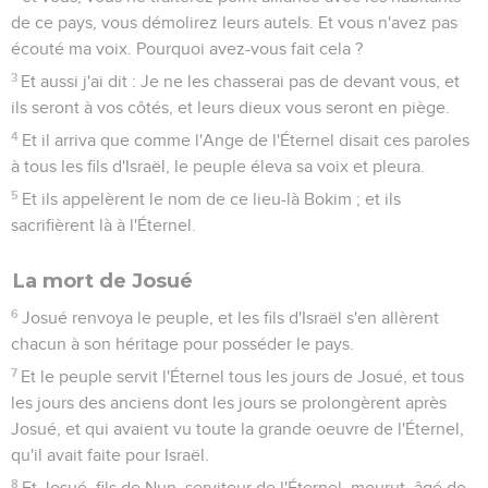
de ce pays, vous démolirez leurs autels. Et vous n'avez pas
écouté ma voix. Pourquoi avez-vous fait cela ?
3
Et aussi j'ai dit : Je ne les chasserai pas de devant vous, et
ils seront à vos côtés, et leurs dieux vous seront en piège.
4
Et il arriva que comme l'Ange de l'Éternel disait ces paroles
à tous les fils d'Israël, le peuple éleva sa voix et pleura.
5
Et ils appelèrent le nom de ce lieu-là Bokim ; et ils
sacrifièrent là à l'Éternel.
La mort de Josué
6
Josué renvoya le peuple, et les fils d'Israël s'en allèrent
chacun à son héritage pour posséder le pays.
7
Et le peuple servit l'Éternel tous les jours de Josué, et tous
les jours des anciens dont les jours se prolongèrent après
Josué, et qui avaient vu toute la grande oeuvre de l'Éternel,
qu'il avait faite pour Israël.
8
Et Josué, fils de Nun, serviteur de l'Éternel, mourut, âgé de