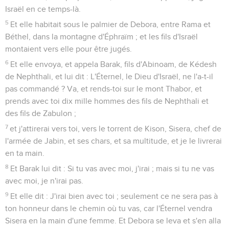
Israël en ce temps-là.
5
Et elle habitait sous le palmier de Debora, entre Rama et
Béthel, dans la montagne d'Éphraïm ; et les fils d'Israël
montaient vers elle pour être jugés.
6
Et elle envoya, et appela Barak, fils d'Abinoam, de Kédesh
de Nephthali, et lui dit : L'Éternel, le Dieu d'Israël, ne l'a-t-il
pas commandé ? Va, et rends-toi sur le mont Thabor, et
prends avec toi dix mille hommes des fils de Nephthali et
des fils de Zabulon ;
7
et j'attirerai vers toi, vers le torrent de Kison, Sisera, chef de
l'armée de Jabin, et ses chars, et sa multitude, et je le livrerai
en ta main.
8
Et Barak lui dit : Si tu vas avec moi, j'irai ; mais si tu ne vas
avec moi, je n'irai pas.
9
Et elle dit : J'irai bien avec toi ; seulement ce ne sera pas à
ton honneur dans le chemin où tu vas, car l'Éternel vendra
Sisera en la main d'une femme. Et Debora se leva et s'en alla