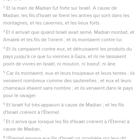
2
Et la main de Madian fut forte sur Israël. A cause de
Madian, les fils d'Israël se firent les antres qui sont dans les
montagnes, et les cavernes, et les lieux forts.
3
Et il arrivait que quand Israël avait semé, Madian montait, et
Amalek et les fils de l'orient ; et ils montaient contre lui.
4
Et ils campaient contre eux, et détruisaient les produits du
pays jusqu'à ce que tu viennes à Gaza, et ils ne laissaient
point de vivres en Israël, ni mouton, ni boeuf, ni âne.
5
Car ils montaient, eux et leurs troupeaux et leurs tentes ; ils
venaient nombreux comme des sauterelles ; et eux et leurs
chameaux étaient sans nombre ; et ils venaient dans le pays
pour le ravager.
6
Et Israël fut très-appauvri à cause de Madian ; et les fils
d'Israël crièrent à l'Éternel.
7
Et il arriva que lorsque les fils d'Israël crièrent à l'Éternel à
cause de Madian,
8
l'Éternel envoya aux fils d'Israël un prophète qui leur dit :