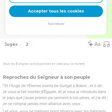
vallée.
35
Et l'Amoréen voulut habiter dans la montagne de Hérès, à
Accepter tous les cookies
Ajalon et à Shaalbim ; mais la main de la maison de Joseph
devint forte, et ils furent soumis au tribut.
Tout refuser
36
Et la frontière de l'Amoréen était depuis la montée
d'Akrabbim, depuis le rocher, et en dessus.
Juges
2
Seuls les Évangiles sont disponibles en vidéo pour le moment.
Reproches du Seigneur à son peuple
1
Et l'Ange de l'Éternel monta de Guilgal à Bokim ; et il dit :
Je vous ai fait monter d'Égypte, et je vous ai introduits dans
le pays que j'avais promis par serment à vos pères, et j'ai dit :
Je ne romprai jamais mon alliance avec vous ;
2
et vous, vous ne traiterez point alliance avec les habitants