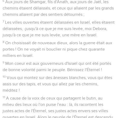
6
Aux jours de Shamgar, fils d'Anath, aux jours de Jaël, les
chemins étaient délaissés, et ceux qui allaient par les grands
chemins allaient par des sentiers détournés ;
7
Les villes ouvertes étaient délaissées en Israël, elles étaient
délaissées, -jusqu'à ce que je me suis levée, moi Debora,
jusqu'à ce que je me suis levée, une mère en Israël.
8
On choisissait de nouveaux dieux, alors la guerre était aux
portes ! On ne voyait ni bouclier ni pique chez quarante
milliers en Israël.
9
Mon coeur est aux gouverneurs d'Israël qui ont été portés
de bonne volonté parmi le peuple. Bénissez l'Éternel !
10
Vous qui montez sur des ânesses blanches, vous qui êtes
assis sur des tapis, et vous qui allez par les chemins,
méditez !
11
A cause de la voix de ceux qui partagent le butin, au
milieu des lieux où l'on puise l'eau : là, ils racontent les
justes actes de l'Éternel, ses justes actes envers ses villes
ouvertes en Israël. Alors le peuple de l'Éternel est descendu