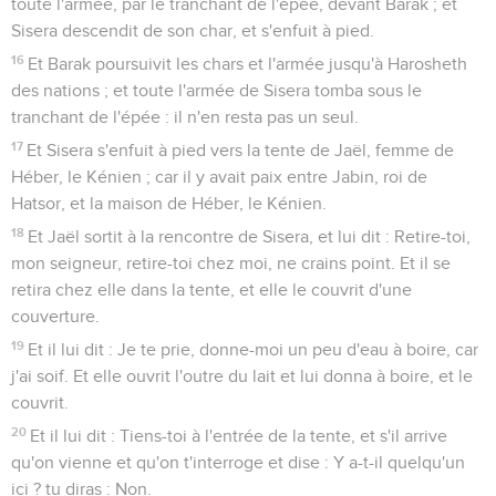
toute l'armée, par le tranchant de l'épée, devant Barak ; et
Sisera descendit de son char, et s'enfuit à pied.
16
Et Barak poursuivit les chars et l'armée jusqu'à Harosheth
des nations ; et toute l'armée de Sisera tomba sous le
tranchant de l'épée : il n'en resta pas un seul.
17
Et Sisera s'enfuit à pied vers la tente de Jaël, femme de
Héber, le Kénien ; car il y avait paix entre Jabin, roi de
Hatsor, et la maison de Héber, le Kénien.
18
Et Jaël sortit à la rencontre de Sisera, et lui dit : Retire-toi,
mon seigneur, retire-toi chez moi, ne crains point. Et il se
retira chez elle dans la tente, et elle le couvrit d'une
couverture.
19
Et il lui dit : Je te prie, donne-moi un peu d'eau à boire, car
j'ai soif. Et elle ouvrit l'outre du lait et lui donna à boire, et le
couvrit.
20
Et il lui dit : Tiens-toi à l'entrée de la tente, et s'il arrive
qu'on vienne et qu'on t'interroge et dise : Y a-t-il quelqu'un
ici ? tu diras : Non.