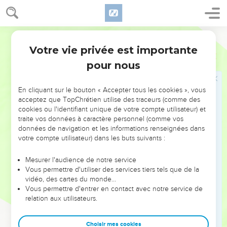
29
Et Éphraïm ne déposséda pas le Cananéen qui habitait à
Guézer ; mais le Cananéen a habité au milieu d'eux à
Guézer.
Darby
30
Zabulon ne déposséda pas les habitants de Kitron, ni les
Votre vie privée est importante
Juges
1
habitants de Nahalol ; mais le Cananéen a habité au milieu
pour nous
d'eux, et fut rendu tributaire.
31
Aser ne déposséda pas les habitants d'Acco, ni les
En cliquant sur le bouton « Accepter tous les cookies », vous
habitants de Sidon, ni Akhlab, ni Aczib, ni Helba, ni Aphik, ni
acceptez que TopChrétien utilise des traceurs (comme des
cookies ou l'identifiant unique de votre compte utilisateur) et
Rehob ;
traite vos données à caractère personnel (comme vos
32
et l'Asérite a habité au milieu des Cananéens, habitants du
données de navigation et les informations renseignées dans
pays, car il ne les déposséda pas.
votre compte utilisateur) dans les buts suivants :
33
Nephthali ne déposséda pas les habitants de Beth-
Mesurer l'audience de notre service
Shémesh, ni les habitants de Beth-Anath ; et il a habité au
Vous permettre d'utiliser des services tiers tels que de la
milieu des Cananéens, habitants du pays ; mais les habitants
vidéo, des cartes du monde…
Vous permettre d'entrer en contact avec notre service de
de Beth-Shémesh et de Beth-Anath lui devinrent tributaires.
relation aux utilisateurs.
34
Et les Amoréens repoussèrent dans la montagne les fils de
Dan, car ils ne leur permirent pas de descendre dans la
Choisir mes cookies