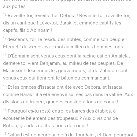
aux portes.
12
Réveille-toi, réveille-toi, Debora ! Réveille-toi, réveille-toi,
dis un cantique ! Lève-toi, Barak, et emmène captifs tes
captifs, fils d'Abinoam !
13
descends, toi, le résidu des nobles, comme son peuple ;
Éternel ! descends avec moi au milieu des hommes forts.
14
D'Éphraïm sont venus ceux dont la racine est en Amalek ;
derrière toi vient Benjamin, au milieu de tes peuples. De
Makir sont descendus les gouverneurs, et de Zabulon sont
venus ceux qui tiennent le bâton du commandant.
15
Et les princes d'Issacar ont été avec Debora, et Issacar,
comme Barak ; il a été envoyé sur ses pas dans la vallée. Aux
divisions de Ruben, grandes considérations de coeur !
16
Pourquoi es-tu resté entre les barres des étables, à
écouter le bêlement des troupeaux ? Aux divisions de
Ruben, grandes délibérations de coeur !
17
Galaad est demeuré au delà du Jourdain ; et Dan, pourquoi