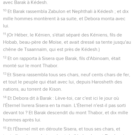
avec Barak à Kédesh.
10
Et Barak rassembla Zabulon et Nephthali à Kédesh ; et dix
mille hommes montèrent à sa suite, et Debora monta avec
lui.
11
(Or Héber, le Kénien, s'était séparé des Kéniens, fils de
Hobab, beau-père de Moïse, et avait dressé sa tente jusqu'au
chêne de Tsaannaïm, qui est près de Kédesh.)
12
Et on rapporta à Sisera que Barak, fils d'Abinoam, était
monté sur le mont Thabor.
13
Et Sisera rassembla tous ses chars, neuf cents chars de fer,
et tout le peuple qui était avec lui, depuis Harosheth des
nations, au torrent de Kison.
14
Et Debora dit à Barak : Lève-toi, car c'est ici le jour où
l'Éternel livrera Sisera en ta main. L'Éternel n'est-il pas sorti
devant toi ? Et Barak descendit du mont Thabor, et dix mille
hommes après lui.
15
Et l'Éternel mit en déroute Sisera, et tous ses chars, et