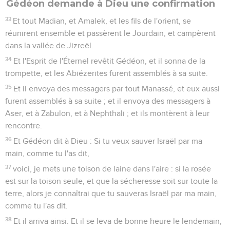
Gédéon demande à Dieu une confirmation
33
Et tout Madian, et Amalek, et les fils de l'orient, se
réunirent ensemble et passèrent le Jourdain, et campèrent
dans la vallée de Jizreël.
34
Et l'Esprit de l'Éternel revêtit Gédéon, et il sonna de la
trompette, et les Abiézerites furent assemblés à sa suite.
35
Et il envoya des messagers par tout Manassé, et eux aussi
furent assemblés à sa suite ; et il envoya des messagers à
Aser, et à Zabulon, et à Nephthali ; et ils montèrent à leur
rencontre.
36
Et Gédéon dit à Dieu : Si tu veux sauver Israël par ma
main, comme tu l'as dit,
37
voici, je mets une toison de laine dans l'aire : si la rosée
est sur la toison seule, et que la sécheresse soit sur toute la
terre, alors je connaîtrai que tu sauveras Israël par ma main,
comme tu l'as dit.
38
Et il arriva ainsi. Et il se leva de bonne heure le lendemain,