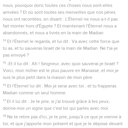
nous, pourquoi donc toutes ces choses nous sont-elles
arrivées ? Et où sont toutes ses merveilles que nos pères
nous ont racontées, en disant : L'Éternel ne nous a-t-il pas
fait monter hors d'Égypte ? Et maintenant l'Éternel nous a
abandonnés, et nous a livrés en la main de Madian.
14
Et l'Éternel le regarda, et lui dit : Va avec cette force que
tu as, et tu sauveras Israël de la main de Madian. Ne t'ai-je
pas envoyé ?
15
-Et il lui dit : Ah ! Seigneur, avec quoi sauverai-je Israël ?
Voici, mon millier est le plus pauvre en Manassé, et moi je
suis le plus petit dans la maison de mon père.
16
Et l'Éternel lui dit : Moi je serai avec toi ; et tu frapperas
Madian comme un seul homme.
17
Et il lui dit : Je te prie, si j'ai trouvé grâce à tes yeux,
donne-moi un signe que c'est toi qui parles avec moi.
18
Ne te retire pas d'ici, je te prie, jusqu'à ce que je vienne à
toi, et que j'apporte mon présent et que je le dépose devant