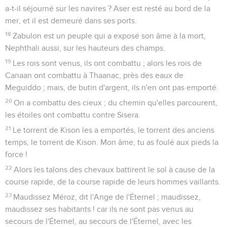
a-t-il séjourné sur les navires ? Aser est resté au bord de la
mer, et il est demeuré dans ses ports.
18
Zabulon est un peuple qui a exposé son âme à la mort,
Nephthali aussi, sur les hauteurs des champs.
19
Les rois sont venus, ils ont combattu ; alors les rois de
Canaan ont combattu à Thaanac, près des eaux de
Meguiddo ; mais, de butin d'argent, ils n'en ont pas emporté.
20
On a combattu des cieux ; du chemin qu'elles parcourent,
les étoiles ont combattu contre Sisera.
21
Le torrent de Kison les a emportés, le torrent des anciens
temps, le torrent de Kison. Mon âme, tu as foulé aux pieds la
force !
22
Alors les talons des chevaux battirent le sol à cause de la
course rapide, de la course rapide de leurs hommes vaillants.
23
Maudissez Méroz, dit l'Ange de l'Éternel ; maudissez,
maudissez ses habitants ! car ils ne sont pas venus au
secours de l'Éternel, au secours de l'Éternel, avec les