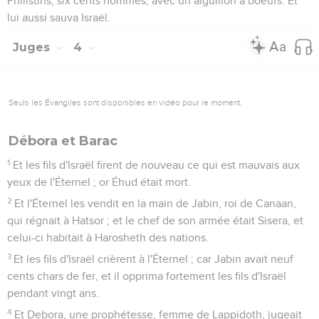
Philistins, six cents hommes, avec un aiguillon à boeufs. Et
lui aussi sauva Israël.
Juges
4
Seuls les Évangiles sont disponibles en vidéo pour le moment.
Débora et Barac
1
Et les fils d'Israël firent de nouveau ce qui est mauvais aux
yeux de l'Éternel ; or Éhud était mort.
2
Et l'Éternel les vendit en la main de Jabin, roi de Canaan,
qui régnait à Hatsor ; et le chef de son armée était Sisera, et
celui-ci habitait à Harosheth des nations.
3
Et les fils d'Israël crièrent à l'Éternel ; car Jabin avait neuf
cents chars de fer, et il opprima fortement les fils d'Israël
pendant vingt ans.
4
Et Debora, une prophétesse, femme de Lappidoth, jugeait