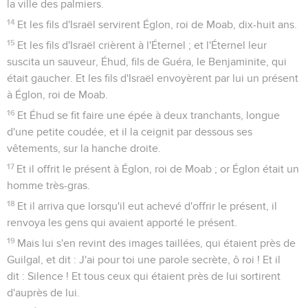
la ville des palmiers.
14
Et les fils d'Israël servirent Églon, roi de Moab, dix-huit ans.
15
Et les fils d'Israël crièrent à l'Éternel ; et l'Éternel leur
suscita un sauveur, Éhud, fils de Guéra, le Benjaminite, qui
était gaucher. Et les fils d'Israël envoyèrent par lui un présent
à Églon, roi de Moab.
16
Et Éhud se fit faire une épée à deux tranchants, longue
d'une petite coudée, et il la ceignit par dessous ses
vêtements, sur la hanche droite.
17
Et il offrit le présent à Églon, roi de Moab ; or Églon était un
homme très-gras.
18
Et il arriva que lorsqu'il eut achevé d'offrir le présent, il
renvoya les gens qui avaient apporté le présent.
19
Mais lui s'en revint des images taillées, qui étaient près de
Guilgal, et dit : J'ai pour toi une parole secrète, ô roi ! Et il
dit : Silence ! Et tous ceux qui étaient près de lui sortirent
d'auprès de lui.