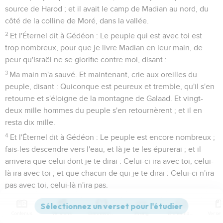
source de Harod ; et il avait le camp de Madian au nord, du
côté de la colline de Moré, dans la vallée.
2
Et l'Éternel dit à Gédéon : Le peuple qui est avec toi est
trop nombreux, pour que je livre Madian en leur main, de
peur qu'Israël ne se glorifie contre moi, disant :
3
Ma main m'a sauvé. Et maintenant, crie aux oreilles du
peuple, disant : Quiconque est peureux et tremble, qu'il s'en
retourne et s'éloigne de la montagne de Galaad. Et vingt-
deux mille hommes du peuple s'en retournèrent ; et il en
resta dix mille.
4
Et l'Éternel dit à Gédéon : Le peuple est encore nombreux ;
fais-les descendre vers l'eau, et là je te les épurerai ; et il
arrivera que celui dont je te dirai : Celui-ci ira avec toi, celui-
là ira avec toi ; et que chacun de qui je te dirai : Celui-ci n'ira
pas avec toi, celui-là n'ira pas.
5
Et il fit descendre le peuple vers l'eau. Et l'Éternel dit à
Gédéon : Quiconque lapera l'eau avec sa langue, comme
Contenus
Versions
Commentaires
Strong
Dictionnaire