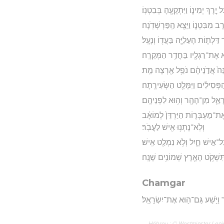
ֶךְ יְמִינ֑וֹ וַיִּתְקָעֶ֖הָ בְּבִטְנֽוֹ׃
ב מִבִּטְנ֑וֹ וַיֵּצֵ֖א הַֽפַּרְשְׁדֹֽנָה׃
ר דַּלְת֧וֹת הָעַלִיָּ֛ה בַּעֲד֖וֹ וְנָעָֽל׃
ה֛וּא אֶת־רַגְלָ֖יו בַּחֲדַ֥ר הַמְּקֵרָֽה׃
ְהִנֵּה֙ אֲדֹ֣נֵיהֶ֔ם נֹפֵ֥ל אַ֖רְצָה מֵֽת׃
סִילִ֔ים וַיִּמָּלֵ֖ט הַשְּׂעִירָֽתָה׃
יִשְׂרָאֵ֛ל מִן־הָהָ֖ר וְה֥וּא לִפְנֵיהֶֽם׃
 אֶת־מַעְבְּר֤וֹת הַיַּרְדֵּן֙ לְמוֹאָ֔ב
וְלֹֽא־נָתְנ֥וּ אִ֖ישׁ לַעֲבֹֽר׃
ל־אִ֣ישׁ חָ֑יִל וְלֹ֥א נִמְלַ֖ט אִֽישׁ׃
ַתִּשְׁקֹ֥ט הָאָ֖רֶץ שְׁמוֹנִ֥ים שָׁנָֽה׃
Chamgar
 וַיֹּ֥שַׁע גַּם־ה֖וּא אֶת־יִשְׂרָאֵֽל׃
Hébreu : © Westminster Lening