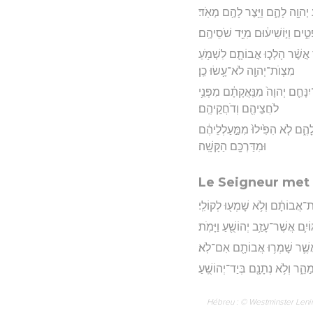
 יְהוָ֖ה לָהֶ֑ם וַיֵּ֥צֶר לָהֶ֖ם מְאֹֽד׃
ְטִ֑ים וַיּ֣וֹשִׁיע֔וּם מִיַּ֖ד שֹׁסֵיהֶֽם׃
ךְ אֲשֶׁ֨ר הָלְכ֧וּ אֲבוֹתָ֛ם לִשְׁמֹ֥עַ
מִצְוֺת־יְהוָ֖ה לֹא־עָ֥שׂוּ כֵֽן׃
ִנָּחֵ֤ם יְהוָה֙ מִנַּֽאֲקָתָ֔ם מִפְּנֵ֥י
לֹחֲצֵיהֶ֖ם וְדֹחֲקֵיהֶֽם׃
הֶ֑ם לֹ֤א הִפִּ֙ילוּ֙ מִמַּ֣עַלְלֵיהֶ֔ם
וּמִדַּרְכָּ֖ם הַקָּשָֽׁה׃
Le Seigneur met I
אֶת־אֲבוֹתָ֔ם וְלֹ֥א שָׁמְע֖וּ לְקוֹלִֽי׃
֛ם אֲשֶׁר־עָזַ֥ב יְהוֹשֻׁ֖עַ וַיָּמֹֽת׃
אֲשֶׁ֛ר שָׁמְר֥וּ אֲבוֹתָ֖ם אִם־לֹֽא׃
ַהֵ֑ר וְלֹ֥א נְתָנָ֖ם בְּיַד־יְהוֹשֻֽׁעַ׃
Hébreu : © Westminster Lening