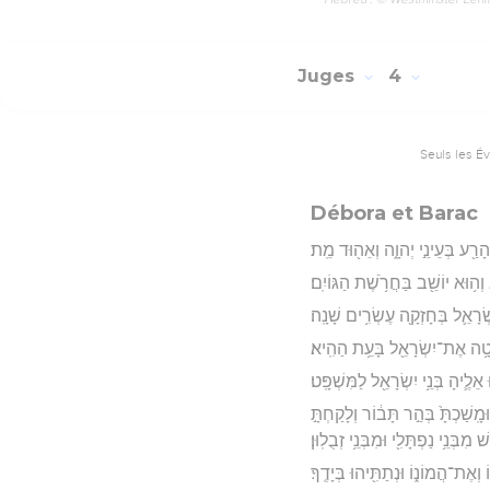
Juges
4
Seuls les É
Débora et Barac
ת הָרַ֖ע בְּעֵינֵ֣י יְהוָ֑ה וְאֵה֖וּד מֵֽת׃
 וְה֥וּא יוֹשֵׁ֖ב בַּחֲרֹ֥שֶׁת הַגּוֹיִֽם׃
שְׂרָאֵ֛ל בְּחָזְקָ֖ה עֶשְׂרִ֥ים שָׁנָֽה׃
טָ֥ה אֶת־יִשְׂרָאֵ֖ל בָּעֵ֥ת הַהִֽיא׃
לֶ֛יהָ בְּנֵ֥י יִשְׂרָאֵ֖ל לַמִּשְׁפָּֽט׃
ָֽשַׁכְתָּ֙ בְּהַ֣ר תָּב֔וֹר וְלָקַחְתָּ֣
ִבְּנֵ֥י נַפְתָּלִ֖י וּמִבְּנֵ֥י זְבֻלֽוּן׃
אֶת־הֲמוֹנ֑וֹ וּנְתַתִּ֖יהוּ בְּיָדֶֽךָ׃