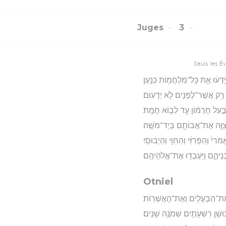
Juges
3
Seuls les É
דְע֔וּ אֵ֖ת כָּל־מִלְחֲמ֥וֹת כְּנָֽעַן׃
ה רַ֥ק אֲשֶׁר־לְפָנִ֖ים לֹ֥א יְדָעֽוּם׃
ר֙ בַּ֣עַל חֶרְמ֔וֹן עַ֖ד לְב֥וֹא חֲמָֽת׃
־צִוָּ֥ה אֶת־אֲבוֹתָ֖ם בְּיַד־מֹשֶֽׁה׃
ֹרִי֙ וְהַפְּרִזִּ֔י וְהַחִוִּ֖י וְהַיְבוּסִֽי׃
ְנֵיהֶ֑ם וַיַּעַבְד֖וּ אֶת־אֱלֹהֵיהֶֽם׃
Otniel
֥וּ אֶת־הַבְּעָלִ֖ים וְאֶת־הָאֲשֵׁרֽוֹת׃
ּוּשַׁ֥ן רִשְׁעָתַ֖יִם שְׁמֹנֶ֥ה שָׁנִֽים׃