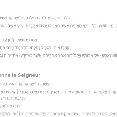
é
וַיְשַׁלַּ֥ח יְהוֹשֻׁ֖עַ אֶת־הָעָ֑ם וַיֵּלְכ֧וּ בְנֵֽי־יִשְׂרָאֵ֛ל אִ֥
ל יְמֵ֣י יְהוֹשֻׁ֑עַ וְכֹ֣ל ׀ יְמֵ֣י הַזְּקֵנִ֗ים אֲשֶׁ֨ר הֶאֱרִ֤יכוּ יָמִים֙ אַחֲרֵ֣י יְהוֹשׁ֔וּעַ אֲשֶׁ֣ר רָא֗
וַיָּ֛מָת יְהוֹשֻׁ֥עַ בִּן־נ֖וּן עֶ֣ב
וַיִּקְבְּר֤וּ אוֹתוֹ֙ בִּגְב֣וּל נַחֲלָת֔וֹ בְּתִמְנַת־חֶ֖רֶס בְּהַ
֔וּא נֶאֶסְפ֖וּ אֶל־אֲבוֹתָ֑יו וַיָּקָם֩ דּ֨וֹר אַחֵ֜ר אַחֲרֵיהֶ֗ם אֲשֶׁ֤ר לֹא־יָֽדְעוּ֙ אֶת־יְהוָ֔ה וְ
onne le Seigneur
וַיַּעֲשׂ֧וּ בְנֵֽי־יִשְׂרָאֵ֛ל אֶת־הָרַ֖ע בְּעֵינֵ
יְהוָ֣ה ׀ אֱלֹהֵ֣י אֲבוֹתָ֗ם הַמּוֹצִ֣יא אוֹתָם֮ מֵאֶ֣רֶץ מִצְרַיִם֒ וַיֵּלְכ֞וּ אַחֲרֵ֣י ׀ אֱלֹהִ֣ים אֲ
סְבִיב֣וֹתֵיהֶ֔ם וַיִּֽשְׁת
וַיַּעַזְב֖וּ אֶת־יְהוָ֑
ָאֵ֔ל וַֽיִּתְּנֵם֙ בְּיַד־שֹׁסִ֔ים וַיָּשֹׁ֖סּוּ אוֹתָ֑ם וַֽיִּמְכְּרֵ֞ם בְּיַ֤ד אֽוֹיְבֵיהֶם֙ מִסָּבִ֔יב וְלֹֽא־יָכ