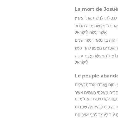
La mort de Josu
ישׁ לְנַחֲלָת֖וֹ לָרֶ֥שֶׁת אֶת־הָאָֽרֶץ׃
וּ אֵ֣ת כָּל־מַעֲשֵׂ֤ה יְהוָה֙ הַגָּד֔וֹל
אֲשֶׁ֥ר עָשָׂ֖ה לְיִשְׂרָאֵֽל׃
ֶד יְהוָ֑ה בֶּן־מֵאָ֥ה וָעֶ֖שֶׂר שָׁנִֽים׃
֣ר אֶפְרָ֑יִם מִצְּפ֖וֹן לְהַר־גָּֽעַשׁ׃
גַם֙ אֶת־הַֽמַּעֲשֶׂ֔ה אֲשֶׁ֥ר עָשָׂ֖ה
לְיִשְׂרָאֵֽל׃
Le peuple aband
֣י יְהוָ֑ה וַיַּעַבְד֖וּ אֶת־הַבְּעָלִֽים׃
חֵרִ֗ים מֵאֱלֹהֵ֤י הָֽעַמִּים֙ אֲשֶׁר֙
ַּחֲו֖וּ לָהֶ֑ם וַיַּכְעִ֖סוּ אֶת־יְהוָֽה׃
ה וַיַּעַבְד֥וּ לַבַּ֖עַל וְלָעַשְׁתָּרֽוֹת׃
ְל֣וּ ע֔וֹד לַעֲמֹ֖ד לִפְנֵ֥י אוֹיְבֵיהֶֽם׃