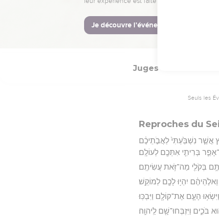
֖ה עַקְרַבִּ֑ים מֵהַסֶּ֖לַע וָמָֽעְלָה׃
Hébreu : © Westminster Lening
Juges
2
Seuls les É
Reproches du Se
ֲשֶׁ֤ר נִשְׁבַּ֙עְתִּי֙ לַאֲבֹ֣תֵיכֶ֔ם
אָפֵ֧ר בְּרִיתִ֛י אִתְּכֶ֖ם לְעוֹלָֽם׃
תֶּ֥ם בְּקֹלִ֖י מַה־זֹּ֥את עֲשִׂיתֶֽם׃
ֵאלֹ֣הֵיהֶ֔ם יִהְי֥וּ לָכֶ֖ם לְמוֹקֵֽשׁ׃
ִשְׂא֥וּ הָעָ֛ם אֶת־קוֹלָ֖ם וַיִּבְכּֽוּ׃
ּא בֹּכִ֑ים וַיִּזְבְּחוּ־שָׁ֖ם לַֽיהוָֽה׃