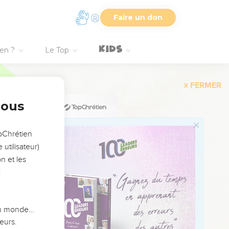
23
Faire un don
24
25
ien ?
Le Top
26
27
וְלֹא־הוֹרִ֣ישׁ מְנַשֶּׁ֗ה אֶת־בּ
28
nous
29
30
opChrétien
31
אָשֵׁ֗
utilisateur)
n et les
32
:
33
נַפְתָּלִ֗י לֹֽא־הוֹרִ֞ישׁ אֶת־יֹשְׁ
34
 du monde…
35
eurs.