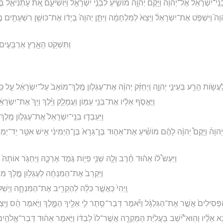
ּ בְנֵֽי־יִשְׂרָאֵל֙ אֶל־יְהוָ֔ה וַיָּ֨קֶם יְהוָ֥ה מוֹשִׁ֛יעַ לִבְנֵ֥י יִשְׂרָאֵ֖ל וַיּֽוֹשִׁיעֵ֑ם אֵ֚ת עָתְנִיאֵ֣ל בֶּן
וָה֮ וַיִּשְׁפֹּ֣ט אֶת־יִשְׂרָאֵל֒ וַיֵּצֵא֙ לַמִּלְחָמָ֔ה וַיִּתֵּ֤ן יְהוָה֙ בְּיָד֔וֹ אֶת־כּוּשַׁ֥ן רִשְׁעָתַ֖יִם מֶ֣
וַתִּשְׁקֹ֥ט הָאָ֖רֶץ אַרְבָּעִ֣ים ש
ֵ֔ל לַעֲשׂ֥וֹת הָרַ֖ע בְּעֵינֵ֣י יְהוָ֑ה וַיְחַזֵּ֨ק יְהוָ֜ה אֶת־עֶגְל֤וֹן מֶֽלֶךְ־מוֹאָב֙ עַל־יִשְׂרָאֵ֔ל עַ֛ל כִּ
וַיֶּאֱסֹ֣ף אֵלָ֔יו אֶת־בְּנֵ֥י עַמּ֖וֹן וַעֲמָלֵ֑ק וַיֵּ֗לֶךְ וַיַּךְ֙ אֶת־יִשְׂרָ
וַיַּעַבְד֤וּ בְנֵֽי־יִשְׂרָאֵל֙ אֶת־עֶגְל֣וֹן מֶֽלֶ
־יְהוָה֒ וַיָּקֶם֩ יְהוָ֨ה לָהֶ֜ם מוֹשִׁ֗יעַ אֶת־אֵה֤וּד בֶּן־גֵּרָא֙ בֶּן־הַיְמִינִ֔י אִ֥ישׁ אִטֵּ֖ר יַד־יְמִינ֑וֹ 
וַיַּעַשׂ֩ ל֨וֹ אֵה֜וּד חֶ֗רֶב וְלָ֛הּ שְׁנֵ֥י פֵי֖וֹת גֹּ֣מֶד אָרְכָּ֑הּ וַיַּחְגֹּ֤ר אוֹתָהּ֙ 
וַיַּקְרֵב֙ אֶת־הַמִּנְחָ֔ה לְעֶגְל֖וֹן מֶ֣לֶךְ מוֹ
וַֽיְהִי֙ כַּאֲשֶׁ֣ר כִּלָּ֔ה לְהַקְרִ֖יב אֶת־הַמִּנְחָ֑ה וַיְשׁ
ְסִילִים֙ אֲשֶׁ֣ר אֶת־הַגִּלְגָּ֔ל וַיֹּ֕אמֶר דְּבַר־סֵ֥תֶר לִ֛י אֵלֶ֖יךָ הַמֶּ֑לֶךְ וַיֹּ֣אמֶר הָ֔ס וַיֵּֽצְא
א אֵלָ֗יו וְהֽוּא־יֹ֠שֵׁב בַּעֲלִיַּ֨ת הַמְּקֵרָ֤ה אֲשֶׁר־לוֹ֙ לְבַדּ֔וֹ וַיֹּ֣אמֶר אֵה֔וּד דְּבַר־אֱלֹהִ֥ים לִ