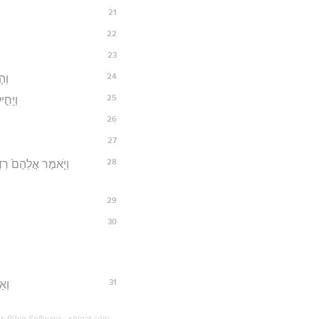
21
22
23
24
וְה֤
25
וַיָּחִ
26
27
28
וַיֹּ֤אמֶר אֲלֵהֶם֙ רִדְפ
29
30
31
וְאַ
os Bible Software - sblgnt.com