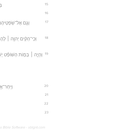
15
בּ
16
17
וְגַ֤ם אֶל־שֹֽׁפְטֵיהֶם֙ 
18
וְכִֽי־הֵקִ֨ים יְהוָ֥ה ׀ לָהֶם֮ 
19
וְהָיָ֣ה ׀ בְּמ֣וֹת הַשּׁוֹפֵ֗ט יָש
20
וַיִּֽחַר־א
21
22
23
os Bible Software - sblgnt.com