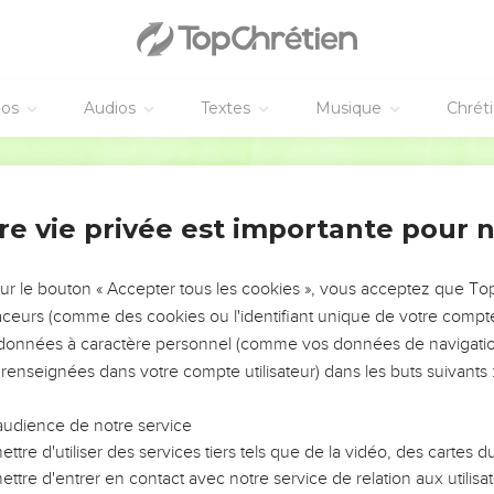
וַיָּתִ֥ירוּ בֵית־יוֹסֵ֖ף בְּבֵֽ
וַיִּרְאוּ֙ הַשֹּׁ֣מְרִ֔ים אִ֖ישׁ יוֹצֵ֣א מִן־הָעִ֑יר וַיֹּ֣אמְרוּ ל֗וֹ הַרְאֵ֤נוּ נָא֙ אֶת־מְב֣
וַיַּרְאֵם֙ אֶת־מְב֣וֹא הָעִ֔יר וַיַּכּ֥וּ אֶת־הָעִ֖יר לְפִי־חָ֑רֶב וְאֶת־הָאִ֥ישׁ 
éos
Audios
Textes
Musique
Chrét
וַיֵּ֣לֶךְ הָאִ֔ישׁ אֶ֖רֶץ הַחִתִּ֑ים וַיִּ֣בֶן עִ֗יר וַיִּקְרָ֤א שְׁמָהּ֙ 
ֵית־שְׁאָ֣ן וְאֶת־בְּנוֹתֶיהָ֮ וְאֶת־תַּעְנַ֣ךְ וְאֶת־בְּנֹתֶיהָ֒ וְאֶת־*ישב **יֹשְׁבֵ֨י ד֜וֹר וְאֶת־בְּ
Hébreu / Grec - Texte original
וְאֶת־בְּנֹתֶ֔יהָ וְאֶת־יוֹשְׁבֵ֥י מְגִדּ֖וֹ וְאֶת־בְּנוֹתֶ֑יהָ וַיּ֙וֹאֶל֙ הַ
וַֽיְהִי֙ כִּֽי־חָזַ֣ק יִשְׂרָאֵ֔ל וַיָּ֥שֶׂם אֶת־הַֽכְּנ
re vie privée est importante pour 
וְאֶפְרַ֙יִם֙ לֹ֣א הוֹרִ֔ישׁ אֶת־הַֽכְּנַעֲנִ֖י הַיּוֹשֵׁ֣ב בְּגָ֑זֶר וַיּ
זְבוּלֻ֗ן לֹ֤א הוֹרִישׁ֙ אֶת־יוֹשְׁבֵ֣י קִטְר֔וֹן וְאֶת־יוֹשְׁבֵ֖י נַהֲלֹ֑ל וַיֵּ֤שֶׁב הַֽכ
sur le bouton « Accepter tous les cookies », vous acceptez que T
ר לֹ֤א הוֹרִישׁ֙ אֶת־יֹשְׁבֵ֣י עַכּ֔וֹ וְאֶת־יוֹשְׁבֵ֖י צִיד֑וֹן וְאֶת־אַחְלָ֤ב וְאֶת־אַכְזִיב֙ וְאֶת־
traceurs (comme des cookies ou l'identifiant unique de votre compte 
s données à caractère personnel (comme vos données de navigatio
וַיֵּ֙שֶׁב֙ הָאָ֣שֵׁרִ֔י בְּקֶ֥רֶב הַֽכְּנַעֲנ
 renseignées dans votre compte utilisateur) dans les buts suivants 
בֵ֤י בֵֽית־שֶׁ֙מֶשׁ֙ וְאֶת־יֹשְׁבֵ֣י בֵית־עֲנָ֔ת וַיֵּ֕שֶׁב בְּקֶ֥רֶב הַֽכְּנַעֲנִ֖י יֹשְׁבֵ֣י הָאָ֑רֶץ וְיֹשְׁב
audience de notre service
וַיִּלְחֲצ֧וּ הָאֱמֹרִ֛י אֶת־בְּנֵי־דָ֖ן הָהָ֑ר
ttre d'utiliser des services tiers tels que de la vidéo, des cartes
וַיּ֤וֹאֶל הָֽאֱמֹרִי֙ לָשֶׁ֣בֶת בְּהַר־חֶ֔רֶס בְּאַיָּל֖וֹן וּבְשַֽׁעַלְבִ֑ים וַתִּכְבּ
ttre d'entrer en contact avec notre service de relation aux utilisat