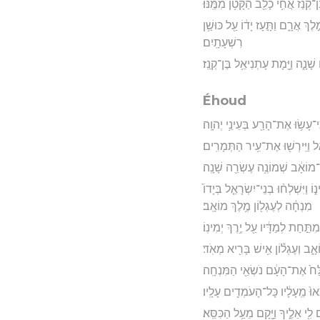
־קְנַ֔ז אֲחִ֥י כָלֵ֖ב הַקָּטֹ֥ן מִמֶּֽנּוּ׃
לֶךְ אֲרָ֑ם וַתָּ֣עָז יָד֔וֹ עַ֖ל כּוּשַׁ֥ן
רִשְׁעָתָֽיִם׃
ָׁנָ֑ה וַיָּ֖מָת עָתְנִיאֵ֥ל בֶּן־קְנַֽז׃
Éhoud
ֽי־עָשׂ֥וּ אֶת־הָרַ֖ע בְּעֵינֵ֥י יְהוָֽה׃
אֵ֔ל וַיִּֽירְשׁ֖וּ אֶת־עִ֥יר הַתְּמָרִֽים׃
ךְ־מוֹאָ֔ב שְׁמוֹנֶ֥ה עֶשְׂרֵ֖ה שָׁנָֽה׃
וַיִּשְׁלְח֨וּ בְנֵי־יִשְׂרָאֵ֤ל בְּיָדוֹ֙
מִנְחָ֔ה לְעֶגְל֖וֹן מֶ֥לֶךְ מוֹאָֽב׃
מִתַּ֣חַת לְמַדָּ֔יו עַ֖ל יֶ֥רֶךְ יְמִינֽוֹ׃
אָ֑ב וְעֶגְל֕וֹן אִ֥ישׁ בָּרִ֖יא מְאֹֽד׃
ַלַּח֙ אֶת־הָעָ֔ם נֹשְׂאֵ֖י הַמִּנְחָֽה׃
וּ֙ מֵֽעָלָ֔יו כָּל־הָעֹמְדִ֖ים עָלָֽיו׃
֖י אֵלֶ֑יךָ וַיָּ֖קָם מֵעַ֥ל הַכִּסֵּֽא׃