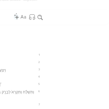
1
2
3
וַיִּצְ
4
5
ו
6
וַתִּשְׁלַ֗ח וַתִּקְרָא֙ לְבָרָ֣ק בּ
7