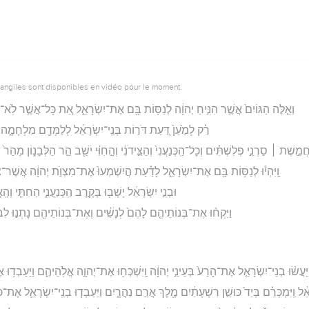
vangiles sont disponibles en vidéo pour le moment.
וְאֵ֤לֶּה הַגּוֹיִם֙ אֲשֶׁ֣ר הִנִּ֣יחַ יְהוָ֔ה לְנַסּ֥וֹת בָּ֖ם אֶת־יִשְׂרָאֵ֑ל אֵ֚ת כָּל־אֲשֶׁ֣ר לֹֽא־יָ
רַ֗ק לְמַ֙עַן֙ דַּ֚עַת דֹּר֣וֹת בְּנֵֽי־יִשְׂרָאֵ֔ל לְלַמְּדָ֖ם מִלְחָמָ֑
ֲמֵ֣שֶׁת ׀ סַרְנֵ֣י פְלִשְׁתִּ֗ים וְכָל־הַֽכְּנַעֲנִי֙ וְהַצִּ֣ידֹנִ֔י וְהַ֣חִוִּ֔י יֹשֵׁ֖ב הַ֣ר הַלְּבָנ֑וֹן מֵהַ
וַֽיִּהְי֕וּ לְנַסּ֥וֹת בָּ֖ם אֶת־יִשְׂרָאֵ֑ל לָדַ֗עַת הֲיִשְׁמְעוּ֙ אֶת־מִצְוֺ֣ת יְהוָ֔ה אֲשֶׁר
וּבְנֵ֣י יִשְׂרָאֵ֔ל יָשְׁב֖וּ בְּקֶ֣רֶב הַֽכְּנַעֲנִ֑י הַחִתִּ֤י וְהָֽאֱמ
וַיִּקְח֨וּ אֶת־בְּנוֹתֵיהֶ֤ם לָהֶם֙ לְנָשִׁ֔ים וְאֶת־בְּנוֹתֵיהֶ֖ם נָתְנ֣וּ לִב
ַיַּעֲשׂ֨וּ בְנֵי־יִשְׂרָאֵ֤ל אֶת־הָרַע֙ בְּעֵינֵ֣י יְהוָ֔ה וַֽיִּשְׁכְּח֖וּ אֶת־יְהוָ֣ה אֱלֹֽהֵיהֶ֑ם וַיַּעַבְד
אֵ֔ל וַֽיִּמְכְּרֵ֗ם בְּיַד֙ כּוּשַׁ֣ן רִשְׁעָתַ֔יִם מֶ֖לֶךְ אֲרַ֣ם נַהֲרָ֑יִם וַיַּעַבְד֧וּ בְנֵֽי־יִשְׂרָאֵ֛ל אֶת־כ