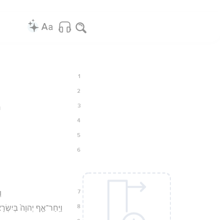
1
2
3
ח
4
5
6
7
ו
8
וַיִּֽחַר־אַ֤ף יְהוָה֙ בְּיִשְׂרָ