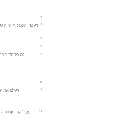
6
7
וַיַּעַבְד֤וּ הָעָם֙ אֶת־יְהוָ֔ה כֹּ֖
8
9
10
וְגַם֙ כָּל־הַדּ֣וֹר הַה
11
12
וַיַּעַזְב֞וּ אֶת־
13
14
וַיִּֽחַר־אַ֤ף יְהוָה֙ בְּיִשְׂר