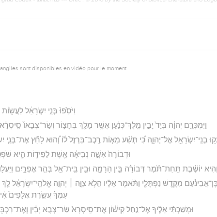
vangiles sont disponibles en vidéo pour le moment.
וַיֹּסִ֙פוּ֙ בְּנֵ֣י יִשְׂרָאֵ֔ל לַעֲשׂ֥וֹ
וַיִּמְכְּרֵ֣ם יְהוָ֗ה בְּיַד֙ יָבִ֣ין מֶֽלֶךְ־כְּנַ֔עַן אֲשֶׁ֥ר מָלַ֖ךְ בְּחָצ֑וֹר וְשַׂר־צְבָאוֹ֙ סִֽיסְרָ֔א
עֲק֥וּ בְנֵֽי־יִשְׂרָאֵ֖ל אֶל־יְהוָ֑ה כִּ֠י תְּשַׁ֨ע מֵא֤וֹת רֶֽכֶב־בַּרְזֶל֙ ל֔וֹ וְ֠הוּא לָחַ֞ץ אֶת־בְּנֵ֧י יִ
וּדְבוֹרָה֙ אִשָּׁ֣ה נְבִיאָ֔ה אֵ֖שֶׁת לַפִּיד֑וֹת הִ֛יא שֹׁפְ
ְ֠הִיא יוֹשֶׁ֨בֶת תַּֽחַת־תֹּ֜מֶר דְּבוֹרָ֗ה בֵּ֧ין הָרָמָ֛ה וּבֵ֥ין בֵּֽית־אֵ֖ל בְּהַ֣ר אֶפְרָ֑יִם וַיַּעֲל֥וּ אֵ
ֶן־אֲבִינֹ֔עַם מִקֶּ֖דֶשׁ נַפְתָּלִ֑י וַתֹּ֨אמֶר אֵלָ֜יו הֲלֹ֥א צִוָּ֣ה ׀ יְהוָ֣ה אֱלֹהֵֽי־יִשְׂרָאֵ֗ל לֵ֤ךְ וּמ
עִמְּךָ֗ עֲשֶׂ֤רֶת אֲלָפִים֙ אִ֔ישׁ מ
וּמָשַׁכְתִּ֨י אֵלֶ֜יךָ אֶל־נַ֣חַל קִישׁ֗וֹן אֶת־סִֽיסְרָא֙ שַׂר־צְבָ֣א יָבִ֔ין וְאֶת־רִכְבּ֖וֹ וְ