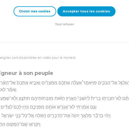
וּגְבוּל֙ הָאֱמֹרִ֔י מִֽמַּעֲלֵ
Accepter tous les cookies
Choisir mes cookies
rad Codex - tanach.us --- Grec : © 2010 by the Society of Biblical Literature and Log
Tout refuser
vangiles sont disponibles en vidéo pour le moment.
igneur à son peuple
הַגִּלְגָּ֖ל אֶל־הַבֹּכִ֑ים פוַיֹּאמֶר֩ אַעֲלֶ֨ה אֶתְכֶ֜ם מִמִּצְרַ֗יִם וָאָבִ֤יא אֶתְכֶם֙ אֶל־הָאָ֗רֶץ א
וָאֹמַ֕ר לֹֽא־
תֶּ֗ם לֹֽא־תִכְרְת֤וּ בְרִית֙ לְיֽוֹשְׁבֵי֙ הָאָ֣רֶץ הַזֹּ֔את מִזְבְּחוֹתֵיהֶ֖ם תִּתֹּצ֑וּן וְלֹֽא־שְׁמַעְ
וְגַ֣ם אָמַ֔רְתִּי לֹֽא־אֲגָרֵ֥שׁ אוֹתָ֖ם מִפְּנֵיכֶ֑ם וְהָי֤וּ לָכֶם֙ לְצִדִּ֔ים ו
וַיְהִ֗י כְּדַבֵּ֞ר מַלְאַ֤ךְ יְהוָה֙ אֶת־הַדְּבָרִ֣ים הָאֵ֔לֶּה אֶֽל־כָּל־בְּנֵ֖י יִשְׂרָאֵ֑ל וַיּ
וַֽיִּקְרְא֛וּ שֵֽׁם־הַמָּק֥וֹם הַה֖ו