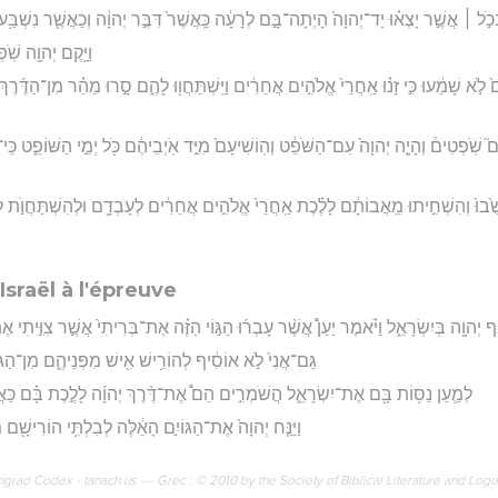
ְכֹ֣ל ׀ אֲשֶׁ֣ר יָצְא֗וּ יַד־יְהוָה֙ הָיְתָה־בָּ֣ם לְרָעָ֔ה כַּֽאֲשֶׁר֙ דִּבֶּ֣ר יְהוָ֔ה וְכַאֲשֶׁ֛ר נִשְׁבַּ֥ע
וַיָּ֥קֶם יְהוָ֖ה שֹֽׁפ
לֹ֣א שָׁמֵ֔עוּ כִּ֣י זָנ֗וּ אַֽחֲרֵי֙ אֱלֹהִ֣ים אֲחֵרִ֔ים וַיִּֽשְׁתַּחֲו֖וּ לָהֶ֑ם סָ֣רוּ מַהֵ֗ר מִן־הַדֶּ֜רֶ
שֹֽׁפְטִים֒ וְהָיָ֤ה יְהוָה֙ עִם־הַשֹּׁפֵ֔ט וְהֽוֹשִׁיעָם֙ מִיַּ֣ד אֹֽיְבֵיהֶ֔ם כֹּ֖ל יְמֵ֣י הַשּׁוֹפֵ֑ט כִּֽי־י
ֻׁ֙בוּ֙ וְהִשְׁחִ֣יתוּ מֵֽאֲבוֹתָ֔ם לָלֶ֗כֶת אַֽחֲרֵי֙ אֱלֹהִ֣ים אֲחֵרִ֔ים לְעָבְדָ֖ם וּלְהִשְׁתַּחֲוֺ֣ת לָ
sraël à l'épreuve
ַ֥ף יְהוָ֖ה בְּיִשְׂרָאֵ֑ל וַיֹּ֗אמֶר יַעַן֩ אֲשֶׁ֨ר עָבְר֜וּ הַגּ֣וֹי הַזֶּ֗ה אֶת־בְּרִיתִי֙ אֲשֶׁ֣ר צִוִּ֣יתִי 
גַּם־אֲנִי֙ לֹ֣א אוֹסִ֔יף לְהוֹרִ֥ישׁ אִ֖ישׁ מִפְּנֵיהֶ֑ם מִן־הַגּוֹיִ
לְמַ֛עַן נַסּ֥וֹת בָּ֖ם אֶת־יִשְׂרָאֵ֑ל הֲשֹׁמְרִ֣ים הֵם֩ אֶת־דֶּ֨רֶךְ יְהוָ֜ה לָלֶ֣כֶת בָּ֗ם כַּ
וַיַּנַּ֤ח יְהוָה֙ אֶת־הַגּוֹיִ֣ם הָאֵ֔לֶּה לְבִלְתִּ֥י הוֹרִישָׁ֖ם מ
rad Codex - tanach.us --- Grec : © 2010 by the Society of Biblical Literature and Log