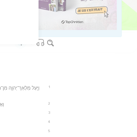
36
os Bible Software - sblgnt.com
1
וַיַּ֧עַל מַלְאַךְ־יְהוָ֛ה מִן־
2
וְאַ
3
4
5