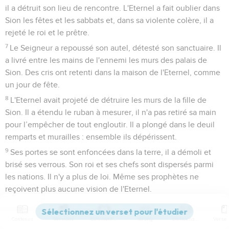
il a détruit son lieu de rencontre. L'Eternel a fait oublier dans
Sion les fêtes et les sabbats et, dans sa violente colère, il a
rejeté le roi et le prêtre.
7
Le Seigneur a repoussé son autel, détesté son sanctuaire. Il
a livré entre les mains de l'ennemi les murs des palais de
Sion. Des cris ont retenti dans la maison de l'Eternel, comme
un jour de fête.
8
L'Eternel avait projeté de détruire les murs de la fille de
Sion. Il a étendu le ruban à mesurer, il n'a pas retiré sa main
pour l’empêcher de tout engloutir. Il a plongé dans le deuil
remparts et murailles : ensemble ils dépérissent.
9
Ses portes se sont enfoncées dans la terre, il a démoli et
brisé ses verrous. Son roi et ses chefs sont dispersés parmi
les nations. Il n'y a plus de loi. Même ses prophètes ne
reçoivent plus aucune vision de l'Eternel.
10
Les anciens de la fille de Sion sont assis par terre, ils
restent silencieux ; ils ont couvert leur tête de poussière, ils
Contenus
Versions
Commentaires
Strong
Dictionnaire
se sont habillés de sacs. Les jeunes filles de Jérusalem