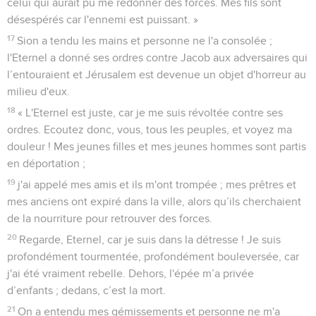
celui qui aurait pu me redonner des forces. Mes fils sont
désespérés car l'ennemi est puissant. »
17
Sion a tendu les mains et personne ne l'a consolée ;
l'Eternel a donné ses ordres contre Jacob aux adversaires qui
l’entouraient et Jérusalem est devenue un objet d'horreur au
milieu d'eux.
18
« L'Eternel est juste, car je me suis révoltée contre ses
ordres. Ecoutez donc, vous, tous les peuples, et voyez ma
douleur ! Mes jeunes filles et mes jeunes hommes sont partis
en déportation ;
19
j'ai appelé mes amis et ils m'ont trompée ; mes prêtres et
mes anciens ont expiré dans la ville, alors qu’ils cherchaient
de la nourriture pour retrouver des forces.
20
Regarde, Eternel, car je suis dans la détresse ! Je suis
profondément tourmentée, profondément bouleversée, car
j'ai été vraiment rebelle. Dehors, l'épée m’a privée
d’enfants ; dedans, c’est la mort.
21
On a entendu mes gémissements et personne ne m'a