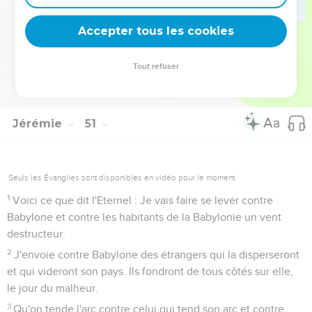
45
C'est pourquoi écoutez la décision que l'Eternel a prise
contre Babylone et les projets qu'il a formés contre le pays
Accepter tous les cookies
des Babyloniens : on les traînera comme de faibles brebis,
on dévastera leur domaine devant eux.
Tout refuser
46
Au bruit de la prise de Babylone, la terre tremble. C’est un
cri qu’on entend parmi les nations.
Jérémie
51
Seuls les Évangiles sont disponibles en vidéo pour le moment.
1
Voici ce que dit l'Eternel : Je vais faire se lever contre
Babylone et contre les habitants de la Babylonie un vent
destructeur.
2
J'envoie contre Babylone des étrangers qui la disperseront
et qui videront son pays. Ils fondront de tous côtés sur elle,
le jour du malheur.
3
Qu'on tende l'arc contre celui qui tend son arc et contre