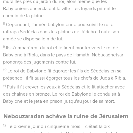
murailles près du jardin du roi, alors même que les
Babyloniens encerclaient la ville. Les fuyards prirent le
chemin de la plaine.
8
Cependant, l'armée babylonienne poursuivit le roi et
rattrapa Sédécias dans les plaines de Jéricho. Toute son
armée se dispersa loin de lui.
9
Ils s’emparèrent du roi et le firent monter vers le roi de
Babylone à Ribla, dans le pays de Hamath. Nebucadnetsar
prononça des jugements contre lui.
10
Le roi de Babylone fit égorger les fils de Sédécias en sa
présence ; il fit aussi égorger tous les chefs de Juda à Ribla.
11
Puis il fit crever les yeux à Sédécias et le fit attacher avec
des chaînes en bronze. Le roi de Babylone le conduisit à
Babylone et le jeta en prison, jusqu'au jour de sa mort.
Nebouzaradan achève la ruine de Jérusalem
12
Le dixième jour du cinquième mois – c'était la dix-