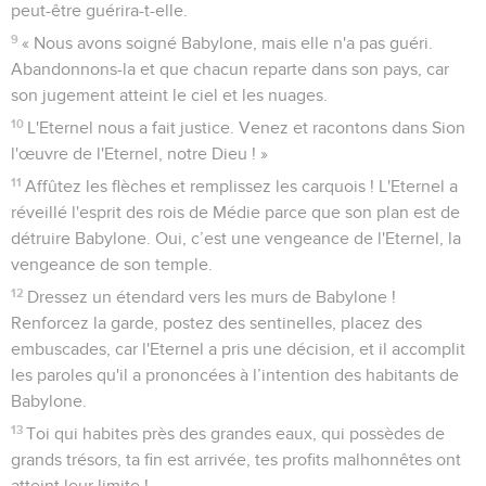
peut-être guérira-t-elle.
9
« Nous avons soigné Babylone, mais elle n'a pas guéri.
Abandonnons-la et que chacun reparte dans son pays, car
son jugement atteint le ciel et les nuages.
10
L'Eternel nous a fait justice. Venez et racontons dans Sion
l'œuvre de l'Eternel, notre Dieu ! »
11
Affûtez les flèches et remplissez les carquois ! L'Eternel a
réveillé l'esprit des rois de Médie parce que son plan est de
détruire Babylone. Oui, c’est une vengeance de l'Eternel, la
vengeance de son temple.
12
Dressez un étendard vers les murs de Babylone !
Renforcez la garde, postez des sentinelles, placez des
embuscades, car l'Eternel a pris une décision, et il accomplit
les paroles qu'il a prononcées à l’intention des habitants de
Babylone.
13
Toi qui habites près des grandes eaux, qui possèdes de
grands trésors, ta fin est arrivée, tes profits malhonnêtes ont
atteint leur limite !