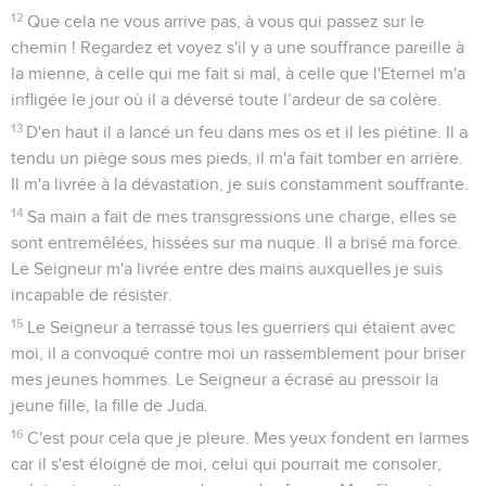
12
Que cela ne vous arrive pas, à vous qui passez sur le
chemin ! Regardez et voyez s'il y a une souffrance pareille à
la mienne, à celle qui me fait si mal, à celle que l'Eternel m'a
infligée le jour où il a déversé toute l’ardeur de sa colère.
13
D'en haut il a lancé un feu dans mes os et il les piétine. Il a
tendu un piège sous mes pieds, il m'a fait tomber en arrière.
Il m'a livrée à la dévastation, je suis constamment souffrante.
14
Sa main a fait de mes transgressions une charge, elles se
sont entremêlées, hissées sur ma nuque. Il a brisé ma force.
Le Seigneur m'a livrée entre des mains auxquelles je suis
incapable de résister.
15
Le Seigneur a terrassé tous les guerriers qui étaient avec
moi, il a convoqué contre moi un rassemblement pour briser
mes jeunes hommes. Le Seigneur a écrasé au pressoir la
jeune fille, la fille de Juda.
16
C'est pour cela que je pleure. Mes yeux fondent en larmes
car il s'est éloigné de moi, celui qui pourrait me consoler,