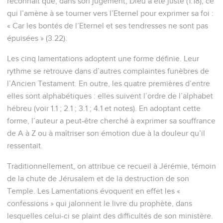
reconnaît que, dans son jugement, Dieu a été juste (1.18), ce
qui l’amène à se tourner vers l’Eternel pour exprimer sa foi :
« Car les bontés de l’Eternel et ses tendresses ne sont pas
épuisées » (3.22).
Les cinq lamentations adoptent une forme définie. Leur
rythme se retrouve dans d’autres complaintes funèbres de
l’Ancien Testament. En outre, les quatre premières d’entre
elles sont alphabétiques : elles suivent l’ordre de l’alphabet
hébreu (voir 1.1 ; 2.1 ; 3.1 ; 4.1 et notes). En adoptant cette
forme, l’auteur a peut-être cherché à exprimer sa souffrance
de A à Z ou à maîtriser son émotion due à la douleur qu’il
ressentait.
Traditionnellement, on attribue ce recueil à Jérémie, témoin
de la chute de Jérusalem et de la destruction de son
Temple. Les Lamentations évoquent en effet les «
confessions » qui jalonnent le livre du prophète, dans
lesquelles celui-ci se plaint des difficultés de son ministère.