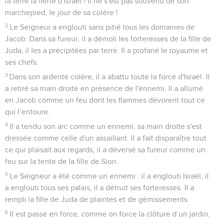
la terre la fierté d'Israël ! Il ne s'est pas souvenu de son
marchepied, le jour de sa colère !
2
Le Seigneur a englouti sans pitié tous les domaines de
Jacob. Dans sa fureur, il a démoli les forteresses de la fille de
Juda, il les a précipitées par terre. Il a profané le royaume et
ses chefs.
3
Dans son ardente colère, il a abattu toute la force d'Israël. Il
a retiré sa main droite en présence de l'ennemi. Il a allumé
en Jacob comme un feu dont les flammes dévorent tout ce
qui l’entoure.
4
Il a tendu son arc comme un ennemi, sa main droite s'est
dressée comme celle d'un assaillant. Il a fait disparaître tout
ce qui plaisait aux regards, il a déversé sa fureur comme un
feu sur la tente de la fille de Sion.
5
Le Seigneur a été comme un ennemi : il a englouti Israël, il
a englouti tous ses palais, il a détruit ses forteresses. Il a
rempli la fille de Juda de plaintes et de gémissements.
6
Il est passé en force, comme on force la clôture d’un jardin,