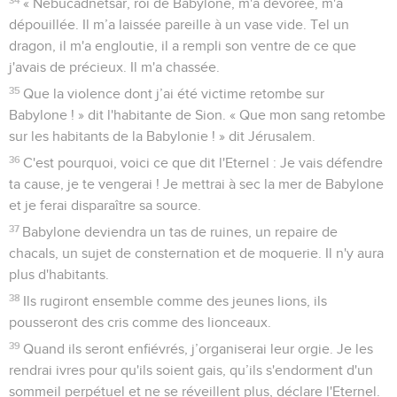
« Nebucadnetsar, roi de Babylone, m'a dévorée, m'a
dépouillée. Il m’a laissée pareille à un vase vide. Tel un
dragon, il m'a engloutie, il a rempli son ventre de ce que
j'avais de précieux. Il m'a chassée.
35
Que la violence dont j’ai été victime retombe sur
Babylone ! » dit l'habitante de Sion. « Que mon sang retombe
sur les habitants de la Babylonie ! » dit Jérusalem.
36
C'est pourquoi, voici ce que dit l'Eternel : Je vais défendre
ta cause, je te vengerai ! Je mettrai à sec la mer de Babylone
et je ferai disparaître sa source.
37
Babylone deviendra un tas de ruines, un repaire de
chacals, un sujet de consternation et de moquerie. Il n'y aura
plus d'habitants.
38
Ils rugiront ensemble comme des jeunes lions, ils
pousseront des cris comme des lionceaux.
39
Quand ils seront enfiévrés, j’organiserai leur orgie. Je les
rendrai ivres pour qu'ils soient gais, qu’ils s'endorment d'un
sommeil perpétuel et ne se réveillent plus, déclare l'Eternel.