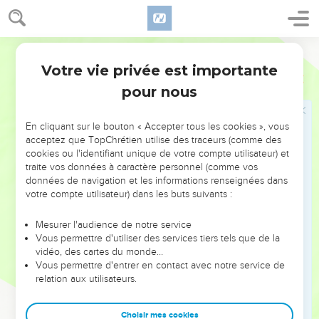
séjournera.
41
Un peuple vient du nord, une grande nation et de
Segond 21
nombreux rois se mettent en mouvement depuis les
Votre vie privée est importante
extrémités de la terre.
Jérémie
50
pour nous
42
Ils empoignent l'arc et le javelot. Ils sont cruels et ne
montrent aucune compassion. Leur voix gronde comme la
mer. Ils sont montés sur des chevaux, prêts à combattre
En cliquant sur le bouton « Accepter tous les cookies », vous
acceptez que TopChrétien utilise des traceurs (comme des
comme un seul homme contre toi, fille de Babylone !
cookies ou l'identifiant unique de votre compte utilisateur) et
43
En apprenant la nouvelle, le roi de Babylone baisse les
traite vos données à caractère personnel (comme vos
bras. L'angoisse s’empare de lui, pareille à la douleur d'une
données de navigation et les informations renseignées dans
votre compte utilisateur) dans les buts suivants :
femme qui accouche.
44
Voici que, pareil à un lion, il monte des rives luxuriantes
Mesurer l'audience de notre service
du Jourdain pour s’attaquer à un domaine solide. J’agirai en
Vous permettre d'utiliser des services tiers tels que de la
vidéo, des cartes du monde…
un clin d’œil, je les ferai déguerpir de là et j'établirai à la tête
Vous permettre d'entrer en contact avec notre service de
de Babylone celui que j'ai choisi. En effet, qui est semblable
relation aux utilisateurs.
à moi ? Qui me donnera des ordres ? Quel est le berger qui
me résistera ?
Choisir mes cookies