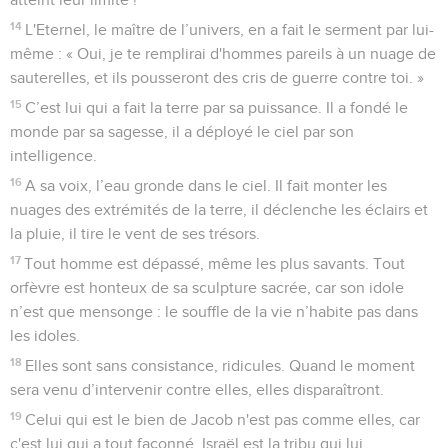
14
L'Eternel, le maître de l’univers, en a fait le serment par lui-
même : « Oui, je te remplirai d'hommes pareils à un nuage de
sauterelles, et ils pousseront des cris de guerre contre toi. »
15
C’est lui qui a fait la terre par sa puissance. Il a fondé le
monde par sa sagesse, il a déployé le ciel par son
intelligence.
16
A sa voix, l’eau gronde dans le ciel. Il fait monter les
nuages des extrémités de la terre, il déclenche les éclairs et
la pluie, il tire le vent de ses trésors.
17
Tout homme est dépassé, même les plus savants. Tout
orfèvre est honteux de sa sculpture sacrée, car son idole
n’est que mensonge : le souffle de la vie n’habite pas dans
les idoles.
18
Elles sont sans consistance, ridicules. Quand le moment
sera venu d’intervenir contre elles, elles disparaîtront.
19
Celui qui est le bien de Jacob n'est pas comme elles, car
c'est lui qui a tout façonné. Israël est la tribu qui lui