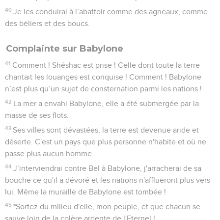
40
Je les conduirai à l’abattoir comme des agneaux, comme
des béliers et des boucs.
Complainte sur Babylone
41
Comment ! Shéshac est prise ! Celle dont toute la terre
chantait les louanges est conquise ! Comment ! Babylone
n’est plus qu’un sujet de consternation parmi les nations !
42
La mer a envahi Babylone, elle a été submergée par la
masse de ses flots.
43
Ses villes sont dévastées, la terre est devenue aride et
déserte. C'est un pays que plus personne n'habite et où ne
passe plus aucun homme.
44
J’interviendrai contre Bel à Babylone, j'arracherai de sa
bouche ce qu'il a dévoré et les nations n'afflueront plus vers
lui. Même la muraille de Babylone est tombée !
45
*Sortez du milieu d'elle, mon peuple, et que chacun se
sauve loin de la colère ardente de l'Eternel !