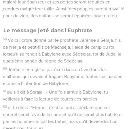
malgré leur épaisseur et ses portes seront réduites en
cendres malgré leur taille. Ainsi *des peuples auront travaillé
pour du vide, des nations se seront épuisées pour du feu.
Le message jeté dans l'Euphrate
59
Voici l’ordre donné par le prophète Jérémie à Seraja, fils
de Nérija et petit-fils de Machséja, l’aide de camp du roi,
lorsqu'il se rendit à Babylone avec Sédécias, roi de Juda, la
quatrième année du règne de Sédécias.
60
Jérémie enregistra par écrit dans un livre tous les
malheurs qui devaient frapper Babylone, toutes ces paroles
écrites à l’intention de Babylone,
61
puis il dit à Seraja : « Une fois arrivé à Babylone, tu
veilleras à faire la lecture de toutes ces paroles
62
et tu diras : ‘Eternel, c'est toi qui as déclaré que cet
endroit serait rayé de la carte et qu'il ne serait plus habité ni
par les hommes ni par les bêtes, mais qu'il deviendrait un
désert pour toujours.’