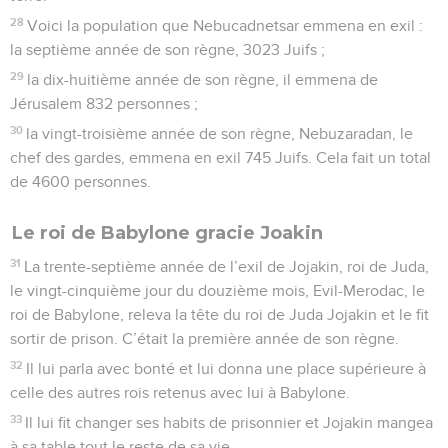
28
Voici la population que Nebucadnetsar emmena en exil :
la septième année de son règne, 3023 Juifs ;
29
la dix-huitième année de son règne, il emmena de
Jérusalem 832 personnes ;
30
la vingt-troisième année de son règne, Nebuzaradan, le
chef des gardes, emmena en exil 745 Juifs. Cela fait un total
de 4600 personnes.
Le roi de Babylone gracie Joakin
31
La trente-septième année de l’exil de Jojakin, roi de Juda,
le vingt-cinquième jour du douzième mois, Evil-Merodac, le
roi de Babylone, releva la tête du roi de Juda Jojakin et le fit
sortir de prison. C’était la première année de son règne.
32
Il lui parla avec bonté et lui donna une place supérieure à
celle des autres rois retenus avec lui à Babylone.
33
Il lui fit changer ses habits de prisonnier et Jojakin mangea
à sa table tout le reste de sa vie.