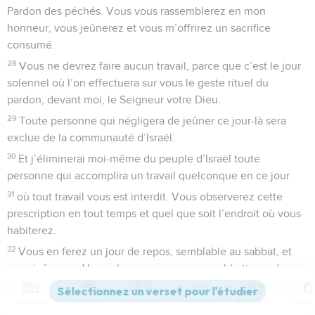
Pardon des péchés. Vous vous rassemblerez en mon
honneur, vous jeûnerez et vous m’offrirez un sacrifice
consumé.
28
Vous ne devrez faire aucun travail, parce que c’est le jour
solennel où l’on effectuera sur vous le geste rituel du
pardon, devant moi, le Seigneur votre Dieu.
29
Toute personne qui négligera de jeûner ce jour-là sera
exclue de la communauté d’Israël.
30
Et j’éliminerai moi-même du peuple d’Israël toute
personne qui accomplira un travail quelconque en ce jour
31
où tout travail vous est interdit. Vous observerez cette
prescription en tout temps et quel que soit l’endroit où vous
habiterez.
32
Vous en ferez un jour de repos, semblable au sabbat, et
vous jeûnerez. Vous observerez ce repos sabbatique, du
neuvième jour du mois au soir jusqu’au lendemain soir. »
Contenus
Versions
Commentaires
Strong
Dictionnaire