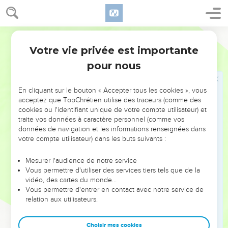
s’accoupler à un animal ; c’est de la perversion.
24
« Ne vous rendez impurs par aucune de ces pratiques. Les
Français Courant
nations que je chasse devant vous sont devenues impures
Votre vie privée est importante
en s’y adonnant.
Lévitique
18
pour nous
25
Le pays lui-même en est devenu impur, j’ai dû intervenir
contre lui, et il a rejeté ses habitants.
En cliquant sur le bouton « Accepter tous les cookies », vous
26
« Vous donc, Israélites ou étrangers vivant parmi les
acceptez que TopChrétien utilise des traceurs (comme des
Israélites, observez les lois et les règles qui viennent de moi
cookies ou l'identifiant unique de votre compte utilisateur) et
et refusez toutes ces actions abominables.
traite vos données à caractère personnel (comme vos
données de navigation et les informations renseignées dans
27
Les gens qui ont habité le pays avant vous les ont
votre compte utilisateur) dans les buts suivants :
commises et le pays en est devenu impur.
28
Ne le rendez pas impur de nouveau, afin qu’il ne vous
Mesurer l'audience de notre service
Vous permettre d'utiliser des services tiers tels que de la
rejette pas comme il a rejeté vos prédécesseurs.
vidéo, des cartes du monde…
29
En effet, tous ceux qui s’adonnent à ces pratiques
Vous permettre d'entrer en contact avec notre service de
relation aux utilisateurs.
abominables seront exclus du peuple d’Israël.
30
« Accomplissez fidèlement ce que je vous ordonne ; ne
Choisir mes cookies
suivez pas les pratiques abominables qui avaient cours avant