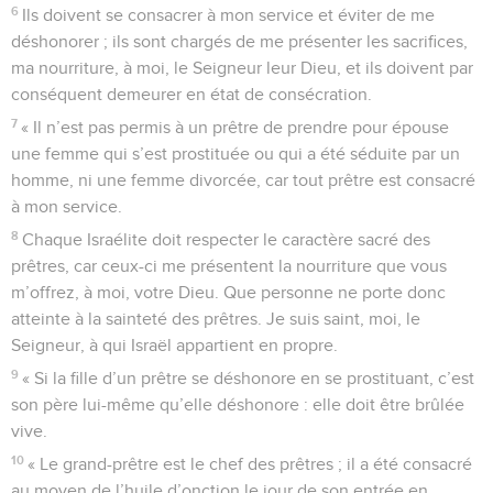
6
Ils doivent se consacrer à mon service et éviter de me
déshonorer ; ils sont chargés de me présenter les sacrifices,
ma nourriture, à moi, le Seigneur leur Dieu, et ils doivent par
conséquent demeurer en état de consécration.
7
« Il n’est pas permis à un prêtre de prendre pour épouse
une femme qui s’est prostituée ou qui a été séduite par un
homme, ni une femme divorcée, car tout prêtre est consacré
à mon service.
8
Chaque Israélite doit respecter le caractère sacré des
prêtres, car ceux-ci me présentent la nourriture que vous
m’offrez, à moi, votre Dieu. Que personne ne porte donc
atteinte à la sainteté des prêtres. Je suis saint, moi, le
Seigneur, à qui Israël appartient en propre.
9
« Si la fille d’un prêtre se déshonore en se prostituant, c’est
son père lui-même qu’elle déshonore : elle doit être brûlée
vive.
10
« Le grand-prêtre est le chef des prêtres ; il a été consacré
au moyen de l’huile d’onction le jour de son entrée en