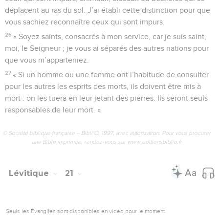
déplacent au ras du sol. J’ai établi cette distinction pour que
vous sachiez reconnaître ceux qui sont impurs.
26
« Soyez saints, consacrés à mon service, car je suis saint,
moi, le Seigneur ; je vous ai séparés des autres nations pour
que vous m’apparteniez.
27
« Si un homme ou une femme ont l’habitude de consulter
pour les autres les esprits des morts, ils doivent être mis à
mort : on les tuera en leur jetant des pierres. Ils seront seuls
responsables de leur mort. »
© Société biblique française – Bibli’O, 1997, avec autorisation. Pour vous procurer
une Bible imprimée, rendez-vous sur www.editionsbiblio.fr
Lévitique
21
Seuls les Évangiles sont disponibles en vidéo pour le moment.