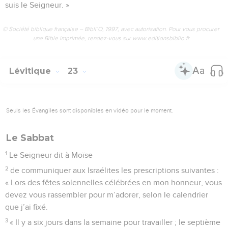
suis le Seigneur. »
© Société biblique française – Bibli’O, 1997, avec autorisation. Pour vous procurer
une Bible imprimée, rendez-vous sur www.editionsbiblio.fr
Lévitique
23
Seuls les Évangiles sont disponibles en vidéo pour le moment.
Le Sabbat
1
Le Seigneur dit à Moïse
2
de communiquer aux Israélites les prescriptions suivantes :
« Lors des fêtes solennelles célébrées en mon honneur, vous
devez vous rassembler pour m’adorer, selon le calendrier
que j’ai fixé.
3
« Il y a six jours dans la semaine pour travailler ; le septième