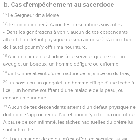
b. Cas d'empêchement au sacerdoce
16
Le Seigneur dit à Moïse
17
de communiquer à Aaron les prescriptions suivantes :
« Dans les générations à venir, aucun de tes descendants
atteint d’un défaut physique ne sera autorisé à s’approcher
de l’autel pour m’y offrir ma nourriture.
18
Aucun infirme n’est admis à ce service, que ce soit un
aveugle, un boiteux, un homme défiguré ou difforme,
19
un homme atteint d’une fracture de la jambe ou du bras,
20
un bossu ou un gringalet, un homme affligé d’une tache à
l’œil, un homme souffrant d’une maladie de la peau, ou
encore un eunuque.
21
Aucun de tes descendants atteint d’un défaut physique ne
doit donc s’approcher de l’autel pour m’y offrir ma nourriture.
A cause de son infirmité, les tâches habituelles du prêtre lui
sont interdites.
22
Il peut manger de ce qui m’est offert en sacrifice, aussi