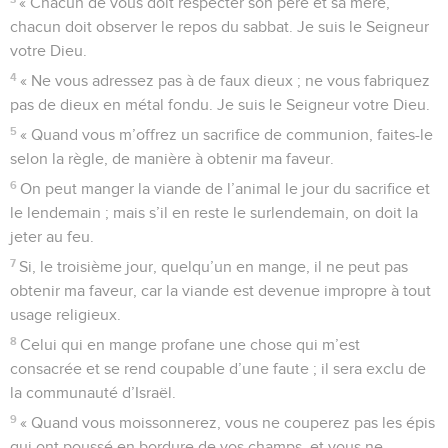
« Chacun de vous doit respecter son père et sa mère,
chacun doit observer le repos du sabbat. Je suis le Seigneur
votre Dieu.
4
« Ne vous adressez pas à de faux dieux ; ne vous fabriquez
pas de dieux en métal fondu. Je suis le Seigneur votre Dieu.
5
« Quand vous m’offrez un sacrifice de communion, faites-le
selon la règle, de manière à obtenir ma faveur.
6
On peut manger la viande de l’animal le jour du sacrifice et
le lendemain ; mais s’il en reste le surlendemain, on doit la
jeter au feu.
7
Si, le troisième jour, quelqu’un en mange, il ne peut pas
obtenir ma faveur, car la viande est devenue impropre à tout
usage religieux.
8
Celui qui en mange profane une chose qui m’est
consacrée et se rend coupable d’une faute ; il sera exclu de
la communauté d’Israël.
9
« Quand vous moissonnerez, vous ne couperez pas les épis
qui ont poussé en bordure de vos champs, et vous ne