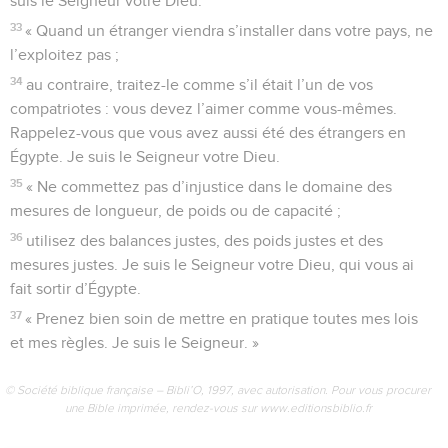
suis le Seigneur votre Dieu.
33
« Quand un étranger viendra s’installer dans votre pays, ne
l’exploitez pas ;
34
au contraire, traitez-le comme s’il était l’un de vos
compatriotes : vous devez l’aimer comme vous-mêmes.
Rappelez-vous que vous avez aussi été des étrangers en
Égypte. Je suis le Seigneur votre Dieu.
35
« Ne commettez pas d’injustice dans le domaine des
mesures de longueur, de poids ou de capacité ;
36
utilisez des balances justes, des poids justes et des
mesures justes. Je suis le Seigneur votre Dieu, qui vous ai
fait sortir d’Égypte.
37
« Prenez bien soin de mettre en pratique toutes mes lois
et mes règles. Je suis le Seigneur. »
© Société biblique française – Bibli’O, 1997, avec autorisation. Pour vous procurer
une Bible imprimée, rendez-vous sur www.editionsbiblio.fr