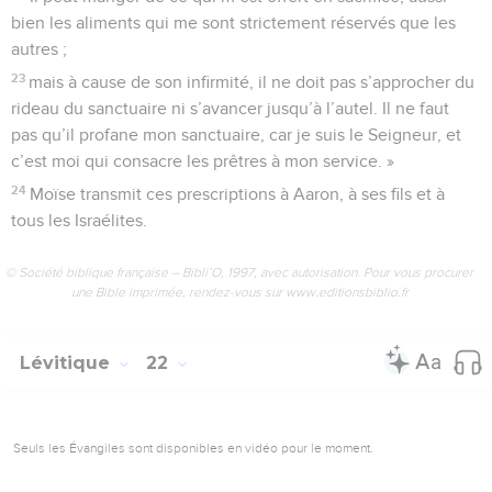
bien les aliments qui me sont strictement réservés que les
autres ;
23
mais à cause de son infirmité, il ne doit pas s’approcher du
rideau du sanctuaire ni s’avancer jusqu’à l’autel. Il ne faut
pas qu’il profane mon sanctuaire, car je suis le Seigneur, et
c’est moi qui consacre les prêtres à mon service. »
24
Moïse transmit ces prescriptions à Aaron, à ses fils et à
tous les Israélites.
© Société biblique française – Bibli’O, 1997, avec autorisation. Pour vous procurer
une Bible imprimée, rendez-vous sur www.editionsbiblio.fr
Lévitique
22
Seuls les Évangiles sont disponibles en vidéo pour le moment.