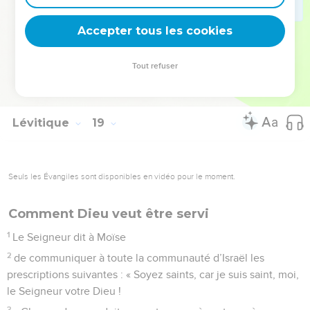
votre arrivée, afin de ne pas vous rendre impurs en vous y
Accepter tous les cookies
adonnant. Je suis le Seigneur votre Dieu. »
© Société biblique française – Bibli’O, 1997, avec autorisation. Pour vous procurer
Tout refuser
une Bible imprimée, rendez-vous sur www.editionsbiblio.fr
Lévitique
19
Seuls les Évangiles sont disponibles en vidéo pour le moment.
Comment Dieu veut être servi
1
Le Seigneur dit à Moïse
2
de communiquer à toute la communauté d’Israël les
prescriptions suivantes : « Soyez saints, car je suis saint, moi,
le Seigneur votre Dieu !
3