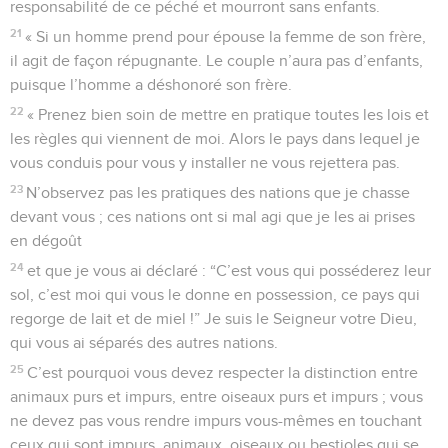
responsabilité de ce péché et mourront sans enfants.
21
« Si un homme prend pour épouse la femme de son frère,
il agit de façon répugnante. Le couple n’aura pas d’enfants,
puisque l’homme a déshonoré son frère.
22
« Prenez bien soin de mettre en pratique toutes les lois et
les règles qui viennent de moi. Alors le pays dans lequel je
vous conduis pour vous y installer ne vous rejettera pas.
23
N’observez pas les pratiques des nations que je chasse
devant vous ; ces nations ont si mal agi que je les ai prises
en dégoût
24
et que je vous ai déclaré : “C’est vous qui posséderez leur
sol, c’est moi qui vous le donne en possession, ce pays qui
regorge de lait et de miel !” Je suis le Seigneur votre Dieu,
qui vous ai séparés des autres nations.
25
C’est pourquoi vous devez respecter la distinction entre
animaux purs et impurs, entre oiseaux purs et impurs ; vous
ne devez pas vous rendre impurs vous-mêmes en touchant
ceux qui sont impurs, animaux, oiseaux ou bestioles qui se