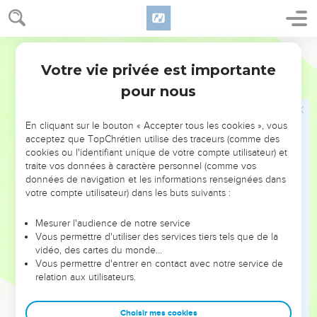
méchanceté, car ce qui jaillit des lèvres n’est que
l’expression de ce qui remplit le cœur et qui déborde de son
trop-plein.
Parole Vivante
Votre vie privée est importante
Les deux maisons
Luc
6
pour nous
46
Pourquoi m’appelez-vous : « Seigneur ! Seigneur ! », alors
que vous ne faites pas ce que je vous commande ? —
En cliquant sur le bouton « Accepter tous les cookies », vous
47
Vous savez à qui ressemble l’homme qui écoute ce que je
acceptez que TopChrétien utilise des traceurs (comme des
dis et qui le met en pratique ?
cookies ou l'identifiant unique de votre compte utilisateur) et
traite vos données à caractère personnel (comme vos
48
À quelqu’un qui veut bâtir une maison, et qui a creusé
données de navigation et les informations renseignées dans
une profonde tranchée pour asseoir les fondations sur le roc.
votre compte utilisateur) dans les buts suivants :
À l’époque de la crue, quand le fleuve a débordé et que ses
eaux se sont jetées avec violence contre cette maison, elles
Mesurer l'audience de notre service
Vous permettre d'utiliser des services tiers tels que de la
n’ont pas pu l’ébranler, parce qu’elle était construite suivant
vidéo, des cartes du monde…
les règles de l’art.
Vous permettre d'entrer en contact avec notre service de
49
relation aux utilisateurs.
Mais celui qui écoute seulement mes paroles, sans les
mettre en pratique, ressemble à un homme qui aurait bâti sa
maison directement sur la terre meuble, sans lui donner de
Choisir mes cookies