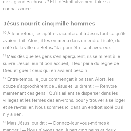
de si grandes choses ? Et il désirait vivement faire sa
connaissance.
Jésus nourrit cinq mille hommes
10
À leur retour, les apôtres racontèrent à Jésus tout ce qu’ils
avaient fait. Alors, il les emmena dans un endroit isolé, du
côté de la ville de Bethsaïda, pour être seul avec eux.
11
Mais dès que les gens s’en aperçurent, ils se mirent à le
suivre. Jésus leur fit bon accueil, il leur parla du règne de
Dieu et guérit ceux qui en avaient besoin.
12
Entre-temps, le jour commençait à baisser. Alors, les
douze s’approchèrent de Jésus et lui dirent : — Renvoie
maintenant ces gens ! Qu’ils aillent se disperser dans les
villages et les fermes des environs, pour y trouver à se loger
et se ravitailler. Nous sommes ici dans un endroit isolé où il
n’y a rien.
13
Mais Jésus leur dit : — Donnez-leur vous-mêmes à
manger ! — Nous n’avons rien, à part cinq pains et deux