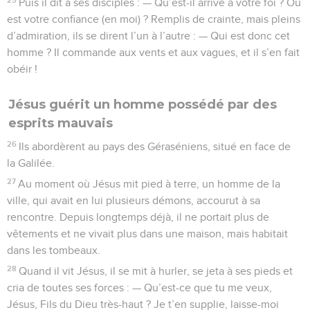
Puis il dit à ses disciples : — Qu’est-il arrivé à votre foi ? Où
est votre confiance (en moi) ? Remplis de crainte, mais pleins
d’admiration, ils se dirent l’un à l’autre : — Qui est donc cet
homme ? Il commande aux vents et aux vagues, et il s’en fait
obéir !
Jésus guérit un homme possédé par des
esprits mauvais
26
Ils abordèrent au pays des Géraséniens, situé en face de
la Galilée.
27
Au moment où Jésus mit pied à terre, un homme de la
ville, qui avait en lui plusieurs démons, accourut à sa
rencontre. Depuis longtemps déjà, il ne portait plus de
vêtements et ne vivait plus dans une maison, mais habitait
dans les tombeaux.
28
Quand il vit Jésus, il se mit à hurler, se jeta à ses pieds et
cria de toutes ses forces : — Qu’est-ce que tu me veux,
Jésus, Fils du Dieu très-haut ? Je t’en supplie, laisse-moi