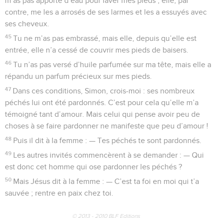
m’as pas apporté d’eau pour laver mes pieds ; elle, par
contre, me les a arrosés de ses larmes et les a essuyés avec
ses cheveux.
45
Tu ne m’as pas embrassé, mais elle, depuis qu’elle est
entrée, elle n’a cessé de couvrir mes pieds de baisers.
46
Tu n’as pas versé d’huile parfumée sur ma tête, mais elle a
répandu un parfum précieux sur mes pieds.
47
Dans ces conditions, Simon, crois-moi : ses nombreux
péchés lui ont été pardonnés. C’est pour cela qu’elle m’a
témoigné tant d’amour. Mais celui qui pense avoir peu de
choses à se faire pardonner ne manifeste que peu d’amour !
48
Puis il dit à la femme : — Tes péchés te sont pardonnés.
49
Les autres invités commencèrent à se demander : — Qui
est donc cet homme qui ose pardonner les péchés ?
50
Mais Jésus dit à la femme : — C’est ta foi en moi qui t’a
sauvée ; rentre en paix chez toi.
© 2013 - 2010 BLF Editions