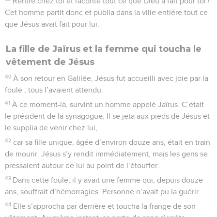
Rentre chez toi et raconte tout ce que Dieu a fait pour toi !
Cet homme partit donc et publia dans la ville entière tout ce
que Jésus avait fait pour lui.
La fille de Jaïrus et la femme qui toucha le
vêtement de Jésus
40
À son retour en Galilée, Jésus fut accueilli avec joie par la
foule ; tous l’avaient attendu.
41
À ce moment-là, survint un homme appelé Jaïrus. C’était
le président de la synagogue. Il se jeta aux pieds de Jésus et
le supplia de venir chez lui,
42
car sa fille unique, âgée d’environ douze ans, était en train
de mourir. Jésus s’y rendit immédiatement, mais les gens se
pressaient autour de lui au point de l’étouffer.
43
Dans cette foule, il y avait une femme qui, depuis douze
ans, souffrait d’hémorragies. Personne n’avait pu la guérir.
44
Elle s’approcha par derrière et toucha la frange de son