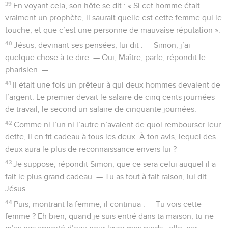
39
En voyant cela, son hôte se dit : « Si cet homme était
vraiment un prophète, il saurait quelle est cette femme qui le
touche, et que c’est une personne de mauvaise réputation ».
40
Jésus, devinant ses pensées, lui dit : — Simon, j’ai
quelque chose à te dire. — Oui, Maître, parle, répondit le
pharisien. —
41
Il était une fois un prêteur à qui deux hommes devaient de
l’argent. Le premier devait le salaire de cinq cents journées
de travail, le second un salaire de cinquante journées.
42
Comme ni l’un ni l’autre n’avaient de quoi rembourser leur
dette, il en fit cadeau à tous les deux. À ton avis, lequel des
deux aura le plus de reconnaissance envers lui ? —
43
Je suppose, répondit Simon, que ce sera celui auquel il a
fait le plus grand cadeau. — Tu as tout à fait raison, lui dit
Jésus.
44
Puis, montrant la femme, il continua : — Tu vois cette
femme ? Eh bien, quand je suis entré dans ta maison, tu ne