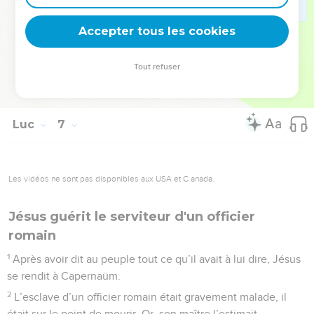
fondations : dès que les eaux du fleuve se sont jetées contre
elle, cette construction s’est écroulée, et il n’en est resté
Accepter tous les cookies
qu’un grand tas de ruines.
Tout refuser
© 2013 - 2010 BLF Editions
Luc
7
Les vidéos ne sont pas disponibles aux USA et C anada.
Jésus guérit le serviteur d'un officier
romain
1
Après avoir dit au peuple tout ce qu’il avait à lui dire, Jésus
se rendit à Capernaüm.
2
L’esclave d’un officier romain était gravement malade, il
était sur le point de mourir. Or, son maître l’estimait