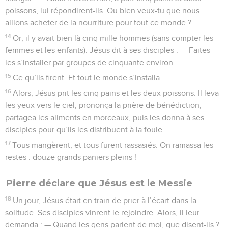
poissons, lui répondirent-ils. Ou bien veux-tu que nous
allions acheter de la nourriture pour tout ce monde ?
14
Or, il y avait bien là cinq mille hommes (sans compter les
femmes et les enfants). Jésus dit à ses disciples : — Faites-
les s’installer par groupes de cinquante environ.
15
Ce qu’ils firent. Et tout le monde s’installa.
16
Alors, Jésus prit les cinq pains et les deux poissons. Il leva
les yeux vers le ciel, prononça la prière de bénédiction,
partagea les aliments en morceaux, puis les donna à ses
disciples pour qu’ils les distribuent à la foule.
17
Tous mangèrent, et tous furent rassasiés. On ramassa les
restes : douze grands paniers pleins !
Pierre déclare que Jésus est le Messie
18
Un jour, Jésus était en train de prier à l’écart dans la
solitude. Ses disciples vinrent le rejoindre. Alors, il leur
demanda : — Quand les gens parlent de moi, que disent-ils ?