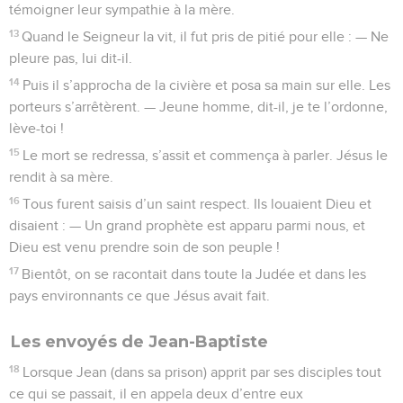
témoigner leur sympathie à la mère.
13
Quand le Seigneur la vit, il fut pris de pitié pour elle : — Ne
pleure pas, lui dit-il.
14
Puis il s’approcha de la civière et posa sa main sur elle. Les
porteurs s’arrêtèrent. — Jeune homme, dit-il, je te l’ordonne,
lève-toi !
15
Le mort se redressa, s’assit et commença à parler. Jésus le
rendit à sa mère.
16
Tous furent saisis d’un saint respect. Ils louaient Dieu et
disaient : — Un grand prophète est apparu parmi nous, et
Dieu est venu prendre soin de son peuple !
17
Bientôt, on se racontait dans toute la Judée et dans les
pays environnants ce que Jésus avait fait.
Les envoyés de Jean-Baptiste
18
Lorsque Jean (dans sa prison) apprit par ses disciples tout
ce qui se passait, il en appela deux d’entre eux