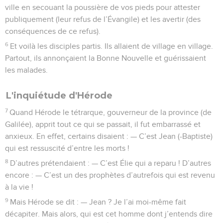
ville en secouant la poussière de vos pieds pour attester
publiquement (leur refus de l’Évangile) et les avertir (des
conséquences de ce refus).
6
Et voilà les disciples partis. Ils allaient de village en village.
Partout, ils annonçaient la Bonne Nouvelle et guérissaient
les malades.
L'inquiétude d'Hérode
7
Quand Hérode le tétrarque, gouverneur de la province (de
Galilée), apprit tout ce qui se passait, il fut embarrassé et
anxieux. En effet, certains disaient : — C’est Jean (-Baptiste)
qui est ressuscité d’entre les morts !
8
D’autres prétendaient : — C’est Élie qui a reparu ! D’autres
encore : — C’est un des prophètes d’autrefois qui est revenu
à la vie !
9
Mais Hérode se dit : — Jean ? Je l’ai moi-même fait
décapiter. Mais alors, qui est cet homme dont j’entends dire