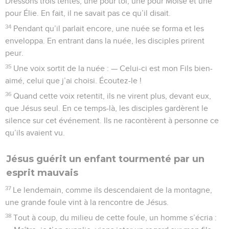
Dressons trois tentes, une pour toi, une pour Moïse et une
pour Élie. En fait, il ne savait pas ce qu’il disait.
34
Pendant qu’il parlait encore, une nuée se forma et les
enveloppa. En entrant dans la nuée, les disciples prirent
peur.
35
Une voix sortit de la nuée : — Celui-ci est mon Fils bien-
aimé, celui que j’ai choisi. Écoutez-le !
36
Quand cette voix retentit, ils ne virent plus, devant eux,
que Jésus seul. En ce temps-là, les disciples gardèrent le
silence sur cet événement. Ils ne racontèrent à personne ce
qu’ils avaient vu.
Jésus guérit un enfant tourmenté par un
esprit mauvais
37
Le lendemain, comme ils descendaient de la montagne,
une grande foule vint à la rencontre de Jésus.
38
Tout à coup, du milieu de cette foule, un homme s’écria :