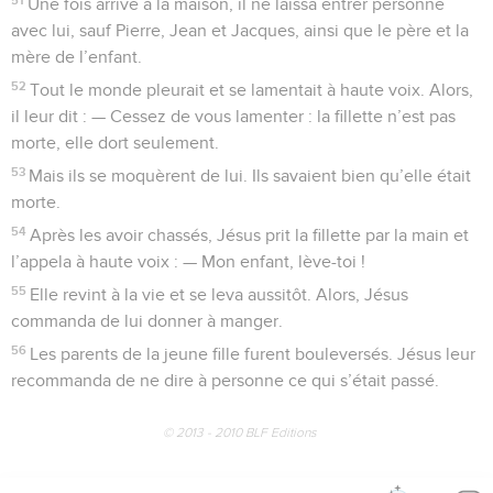
Une fois arrivé à la maison, il ne laissa entrer personne
avec lui, sauf Pierre, Jean et Jacques, ainsi que le père et la
mère de l’enfant.
52
Tout le monde pleurait et se lamentait à haute voix. Alors,
il leur dit : — Cessez de vous lamenter : la fillette n’est pas
morte, elle dort seulement.
53
Mais ils se moquèrent de lui. Ils savaient bien qu’elle était
morte.
54
Après les avoir chassés, Jésus prit la fillette par la main et
l’appela à haute voix : — Mon enfant, lève-toi !
55
Elle revint à la vie et se leva aussitôt. Alors, Jésus
commanda de lui donner à manger.
56
Les parents de la jeune fille furent bouleversés. Jésus leur
recommanda de ne dire à personne ce qui s’était passé.
© 2013 - 2010 BLF Editions