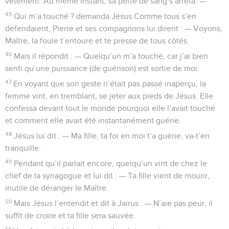
vêtement. Au même instant, sa perte de sang s’arrêta. —
45
Qui m’a touché ? demanda Jésus.Comme tous s’en
défendaient, Pierre et ses compagnons lui dirent : — Voyons,
Maître, la foule t’entoure et te presse de tous côtés.
46
Mais il répondit : — Quelqu’un m’a touché, car j’ai bien
senti qu’une puissance (de guérison) est sortie de moi.
47
En voyant que son geste n’était pas passé inaperçu, la
femme vint, en tremblant, se jeter aux pieds de Jésus. Elle
confessa devant tout le monde pourquoi elle l’avait touché
et comment elle avait été instantanément guérie.
48
Jésus lui dit : — Ma fille, ta foi en moi t’a guérie, va-t’en
tranquille.
49
Pendant qu’il parlait encore, quelqu’un vint de chez le
chef de la synagogue et lui dit : — Ta fille vient de mourir,
inutile de déranger le Maître.
50
Mais Jésus l’entendit et dit à Jaïrus : — N’aie pas peur, il
suffit de croire et ta fille sera sauvée.
51