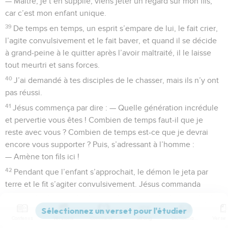
— Maître, je t’en supplie, viens jeter un regard sur mon fils,
car c’est mon enfant unique.
39
De temps en temps, un esprit s’empare de lui, le fait crier,
l’agite convulsivement et le fait baver, et quand il se décide
à grand-peine à le quitter après l’avoir maltraité, il le laisse
tout meurtri et sans forces.
40
J’ai demandé à tes disciples de le chasser, mais ils n’y ont
pas réussi.
41
Jésus commença par dire : — Quelle génération incrédule
et pervertie vous êtes ! Combien de temps faut-il que je
reste avec vous ? Combien de temps est-ce que je devrai
encore vous supporter ? Puis, s’adressant à l’homme :
— Amène ton fils ici !
42
Pendant que l’enfant s’approchait, le démon le jeta par
terre et le fit s’agiter convulsivement. Jésus commanda
impérativement au mauvais esprit de sortir de l’enfant. Il
rendit la santé à ce jeune garçon et le remit à son père.
Contenus
Versions
Commentaires
Strong
Dictionnaire