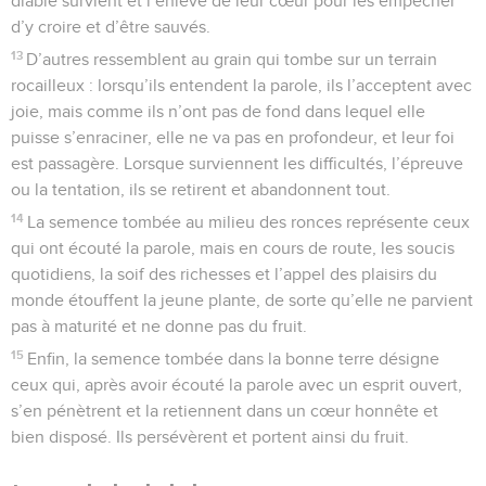
diable survient et l’enlève de leur cœur pour les empêcher
d’y croire et d’être sauvés.
13
D’autres ressemblent au grain qui tombe sur un terrain
rocailleux : lorsqu’ils entendent la parole, ils l’acceptent avec
joie, mais comme ils n’ont pas de fond dans lequel elle
puisse s’enraciner, elle ne va pas en profondeur, et leur foi
est passagère. Lorsque surviennent les difficultés, l’épreuve
ou la tentation, ils se retirent et abandonnent tout.
14
La semence tombée au milieu des ronces représente ceux
qui ont écouté la parole, mais en cours de route, les soucis
quotidiens, la soif des richesses et l’appel des plaisirs du
monde étouffent la jeune plante, de sorte qu’elle ne parvient
pas à maturité et ne donne pas du fruit.
15
Enfin, la semence tombée dans la bonne terre désigne
ceux qui, après avoir écouté la parole avec un esprit ouvert,
s’en pénètrent et la retiennent dans un cœur honnête et
bien disposé. Ils persévèrent et portent ainsi du fruit.