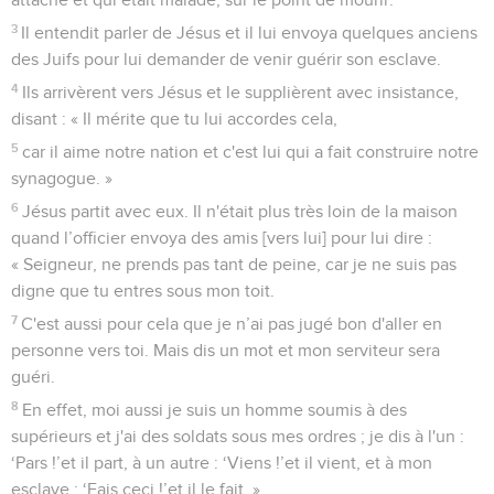
3
Il entendit parler de Jésus et il lui envoya quelques anciens
des Juifs pour lui demander de venir guérir son esclave.
4
Ils arrivèrent vers Jésus et le supplièrent avec insistance,
disant : « Il mérite que tu lui accordes cela,
5
car il aime notre nation et c'est lui qui a fait construire notre
synagogue. »
6
Jésus partit avec eux. Il n'était plus très loin de la maison
quand l’officier envoya des amis [vers lui] pour lui dire :
« Seigneur, ne prends pas tant de peine, car je ne suis pas
digne que tu entres sous mon toit.
7
C'est aussi pour cela que je n’ai pas jugé bon d'aller en
personne vers toi. Mais dis un mot et mon serviteur sera
guéri.
8
En effet, moi aussi je suis un homme soumis à des
supérieurs et j'ai des soldats sous mes ordres ; je dis à l'un :
‘Pars !’et il part, à un autre : ‘Viens !’et il vient, et à mon
esclave : ‘Fais ceci !’et il le fait. »