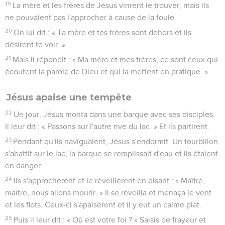
19
La mère et les frères de Jésus vinrent le trouver, mais ils
ne pouvaient pas l'approcher à cause de la foule.
20
On lui dit : « Ta mère et tes frères sont dehors et ils
désirent te voir. »
21
Mais il répondit : « Ma mère et mes frères, ce sont ceux qui
écoutent la parole de Dieu et qui la mettent en pratique. »
Jésus apaise une tempête
22
Un jour, Jésus monta dans une barque avec ses disciples.
Il leur dit : « Passons sur l'autre rive du lac. » Et ils partirent.
23
Pendant qu'ils naviguaient, Jésus s'endormit. Un tourbillon
s'abattit sur le lac, la barque se remplissait d'eau et ils étaient
en danger.
24
Ils s'approchèrent et le réveillèrent en disant : « Maître,
maître, nous allons mourir. » Il se réveilla et menaça le vent
et les flots. Ceux-ci s'apaisèrent et il y eut un calme plat.
25
Puis il leur dit : « Où est votre foi ? » Saisis de frayeur et