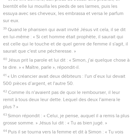
bientôt elle lui mouilla les pieds de ses larmes, puis les
essuya avec ses cheveux, les embrassa et versa le parfum
sur eux.
39
Quand le pharisien qui avait invité Jésus vit cela, il se dit
en lui-même : « Si cet homme était prophète, il saurait qui
est celle qui le touche et de quel genre de femme il s'agit, il
saurait que c'est une pécheresse. »
40
Jésus prit la parole et lui dit : « Simon, j'ai quelque chose à
te dire. » « Maître, parle », répondit-il.
41
« Un créancier avait deux débiteurs : l'un d’eux lui devait
500 pièces d’argent, et l'autre 50.
42
Comme ils n'avaient pas de quoi le rembourser, il leur
remit à tous deux leur dette. Lequel des deux l'aimera le
plus ? »
43
Simon répondit : « Celui, je pense, auquel il a remis la plus
grosse somme. » Jésus lui dit : « Tu as bien jugé. »
44
Puis il se tourna vers la femme et dit à Simon : « Tu vois