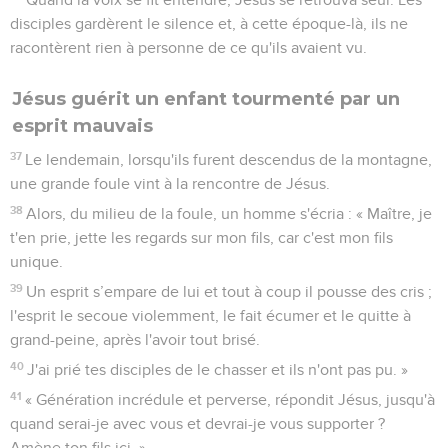
disciples gardèrent le silence et, à cette époque-là, ils ne
racontèrent rien à personne de ce qu'ils avaient vu.
Jésus guérit un enfant tourmenté par un
esprit mauvais
37
Le lendemain, lorsqu'ils furent descendus de la montagne,
une grande foule vint à la rencontre de Jésus.
38
Alors, du milieu de la foule, un homme s'écria : « Maître, je
t'en prie, jette les regards sur mon fils, car c'est mon fils
unique.
39
Un esprit s’empare de lui et tout à coup il pousse des cris ;
l'esprit le secoue violemment, le fait écumer et le quitte à
grand-peine, après l'avoir tout brisé.
40
J'ai prié tes disciples de le chasser et ils n'ont pas pu. »
41
« Génération incrédule et perverse, répondit Jésus, jusqu'à
quand serai-je avec vous et devrai-je vous supporter ?
Amène ton fils ici. »