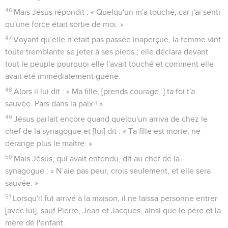
46
Mais Jésus répondit : « Quelqu'un m'a touché, car j'ai senti
qu'une force était sortie de moi. »
47
Voyant qu’elle n’était pas passée inaperçue, la femme vint
toute tremblante se jeter à ses pieds ; elle déclara devant
tout le peuple pourquoi elle l'avait touché et comment elle
avait été immédiatement guérie.
48
Alors il lui dit : « Ma fille, [prends courage, ] ta foi t'a
sauvée. Pars dans la paix ! »
49
Jésus parlait encore quand quelqu'un arriva de chez le
chef de la synagogue et [lui] dit : « Ta fille est morte, ne
dérange plus le maître. »
50
Mais Jésus, qui avait entendu, dit au chef de la
synagogue : « N’aie pas peur, crois seulement, et elle sera
sauvée. »
51
Lorsqu'il fut arrivé à la maison, il ne laissa personne entrer
[avec lui], sauf Pierre, Jean et Jacques, ainsi que le père et la
mère de l'enfant.