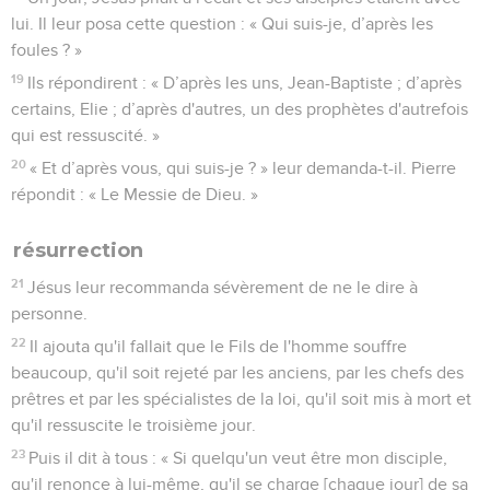
lui. Il leur posa cette question : « Qui suis-je, d’après les
foules ? »
19
Ils répondirent : « D’après les uns, Jean-Baptiste ; d’après
certains, Elie ; d’après d'autres, un des prophètes d'autrefois
qui est ressuscité. »
20
« Et d’après vous, qui suis-je ? » leur demanda-t-il. Pierre
répondit : « Le Messie de Dieu. »
résurrection
21
Jésus leur recommanda sévèrement de ne le dire à
personne.
22
Il ajouta qu'il fallait que le Fils de l'homme souffre
beaucoup, qu'il soit rejeté par les anciens, par les chefs des
prêtres et par les spécialistes de la loi, qu'il soit mis à mort et
qu'il ressuscite le troisième jour.
23
Puis il dit à tous : « Si quelqu'un veut être mon disciple,
qu'il renonce à lui-même, qu'il se charge [chaque jour] de sa