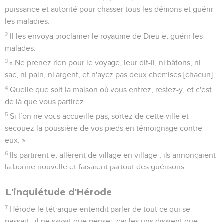
puissance et autorité pour chasser tous les démons et guérir
les maladies.
2
Il les envoya proclamer le royaume de Dieu et guérir les
malades.
3
« Ne prenez rien pour le voyage, leur dit-il, ni bâtons, ni
sac, ni pain, ni argent, et n'ayez pas deux chemises [chacun].
4
Quelle que soit la maison où vous entrez, restez-y, et c'est
de là que vous partirez.
5
Si l’on ne vous accueille pas, sortez de cette ville et
secouez la poussière de vos pieds en témoignage contre
eux. »
6
Ils partirent et allèrent de village en village ; ils annonçaient
la bonne nouvelle et faisaient partout des guérisons.
L'inquiétude d'Hérode
7
Hérode le tétrarque entendit parler de tout ce qui se
passait ; il ne savait que penser, car les uns disaient que