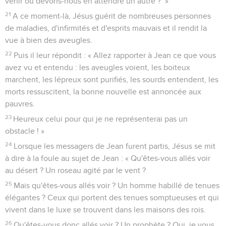
venir ou devons-nous en attendre un autre ?’ »
21
A ce moment-là, Jésus guérit de nombreuses personnes
de maladies, d'infirmités et d'esprits mauvais et il rendit la
vue à bien des aveugles.
22
Puis il leur répondit : « Allez rapporter à Jean ce que vous
avez vu et entendu : les aveugles voient, les boiteux
marchent, les lépreux sont purifiés, les sourds entendent, les
morts ressuscitent, la bonne nouvelle est annoncée aux
pauvres.
23
Heureux celui pour qui je ne représenterai pas un
obstacle ! »
24
Lorsque les messagers de Jean furent partis, Jésus se mit
à dire à la foule au sujet de Jean : « Qu'êtes-vous allés voir
au désert ? Un roseau agité par le vent ?
25
Mais qu'êtes-vous allés voir ? Un homme habillé de tenues
élégantes ? Ceux qui portent des tenues somptueuses et qui
vivent dans le luxe se trouvent dans les maisons des rois.
26
Qu'êtes-vous donc allés voir ? Un prophète ? Oui, je vous