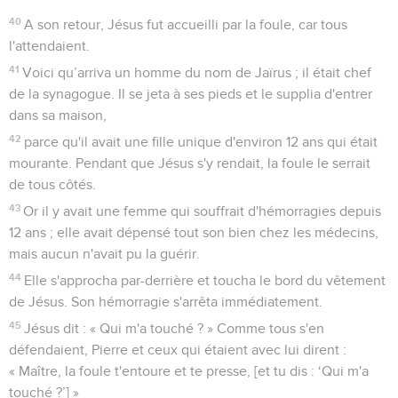
40
A son retour, Jésus fut accueilli par la foule, car tous
l'attendaient.
41
Voici qu’arriva un homme du nom de Jaïrus ; il était chef
de la synagogue. Il se jeta à ses pieds et le supplia d'entrer
dans sa maison,
42
parce qu'il avait une fille unique d'environ 12 ans qui était
mourante. Pendant que Jésus s'y rendait, la foule le serrait
de tous côtés.
43
Or il y avait une femme qui souffrait d'hémorragies depuis
12 ans ; elle avait dépensé tout son bien chez les médecins,
mais aucun n'avait pu la guérir.
44
Elle s'approcha par-derrière et toucha le bord du vêtement
de Jésus. Son hémorragie s'arrêta immédiatement.
45
Jésus dit : « Qui m'a touché ? » Comme tous s'en
défendaient, Pierre et ceux qui étaient avec lui dirent :
« Maître, la foule t'entoure et te presse, [et tu dis : ‘Qui m'a
touché ?’] »