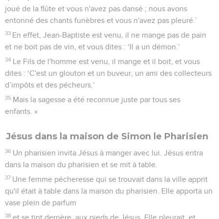
joué de la flûte et vous n'avez pas dansé ; nous avons
entonné des chants funèbres et vous n'avez pas pleuré.’
33
En effet, Jean-Baptiste est venu, il ne mange pas de pain
et ne boit pas de vin, et vous dites : ‘Il a un démon.’
34
Le Fils de l'homme est venu, il mange et il boit, et vous
dites : ‘C'est un glouton et un buveur, un ami des collecteurs
d’impôts et des pécheurs.’
35
Mais la sagesse a été reconnue juste par tous ses
enfants. »
Jésus dans la maison de Simon le Pharisien
36
Un pharisien invita Jésus à manger avec lui. Jésus entra
dans la maison du pharisien et se mit à table.
37
Une femme pécheresse qui se trouvait dans la ville apprit
qu'il était à table dans la maison du pharisien. Elle apporta un
vase plein de parfum
38
et se tint derrière, aux pieds de Jésus. Elle pleurait, et