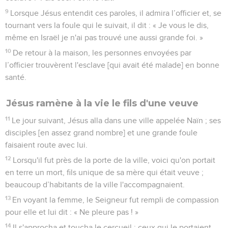
9
Lorsque Jésus entendit ces paroles, il admira l’officier et, se
tournant vers la foule qui le suivait, il dit : « Je vous le dis,
même en Israël je n'ai pas trouvé une aussi grande foi. »
10
De retour à la maison, les personnes envoyées par
l’officier trouvèrent l'esclave [qui avait été malade] en bonne
santé.
Jésus ramène à la vie le fils d'une veuve
11
Le jour suivant, Jésus alla dans une ville appelée Naïn ; ses
disciples [en assez grand nombre] et une grande foule
faisaient route avec lui.
12
Lorsqu'il fut près de la porte de la ville, voici qu'on portait
en terre un mort, fils unique de sa mère qui était veuve ;
beaucoup d’habitants de la ville l'accompagnaient.
13
En voyant la femme, le Seigneur fut rempli de compassion
pour elle et lui dit : « Ne pleure pas ! »
14
Il s'approcha et toucha le cercueil ; ceux qui le portaient