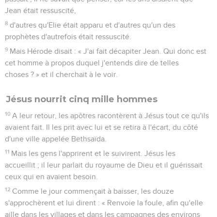
Jean était ressuscité,
8
d'autres qu'Elie était apparu et d'autres qu'un des
prophètes d'autrefois était ressuscité.
9
Mais Hérode disait : « J'ai fait décapiter Jean. Qui donc est
cet homme à propos duquel j'entends dire de telles
choses ? » et il cherchait à le voir.
Jésus nourrit cinq mille hommes
10
A leur retour, les apôtres racontèrent à Jésus tout ce qu'ils
avaient fait. Il les prit avec lui et se retira à l'écart, du côté
d'une ville appelée Bethsaïda.
11
Mais les gens l'apprirent et le suivirent. Jésus les
accueillit ; il leur parlait du royaume de Dieu et il guérissait
ceux qui en avaient besoin.
12
Comme le jour commençait à baisser, les douze
s'approchèrent et lui dirent : « Renvoie la foule, afin qu'elle
aille dans les villages et dans les campagnes des environs