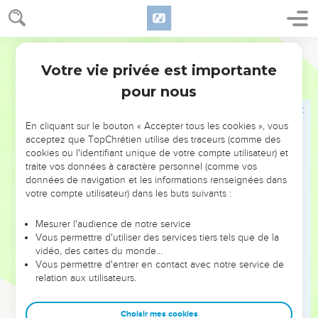
44
En effet, chaque arbre se reconnaît à son fruit. On ne
cueille pas des figues sur des ronces et l'on ne vendange pas
Segond 21
des raisins sur des ronces.
45
Votre vie privée est importante
L'homme bon tire de bonnes choses du bon trésor de son
Luc
6
cœur, et celui qui est mauvais tire de mauvaises choses du
pour nous
mauvais [trésor de son cœur]. En effet, sa bouche exprime ce
dont son cœur est plein.
En cliquant sur le bouton « Accepter tous les cookies », vous
acceptez que TopChrétien utilise des traceurs (comme des
cookies ou l'identifiant unique de votre compte utilisateur) et
Les deux maisons
traite vos données à caractère personnel (comme vos
46
» Pourquoi m'appelez-vous ‘Seigneur, Seigneur !’et ne
données de navigation et les informations renseignées dans
votre compte utilisateur) dans les buts suivants :
faites-vous pas ce que je dis ?
47
Je vais vous montrer à qui ressemble tout homme qui
Mesurer l'audience de notre service
vient à moi, entend mes paroles et les met en pratique :
Vous permettre d'utiliser des services tiers tels que de la
vidéo, des cartes du monde…
48
il ressemble à un homme qui, pour construire une maison,
Vous permettre d'entrer en contact avec notre service de
a creusé, creusé profondément et a posé les fondations sur
relation aux utilisateurs.
le rocher. Une inondation est venue, le torrent s'est jeté
contre cette maison sans pouvoir l'ébranler, parce qu'elle
Choisir mes cookies