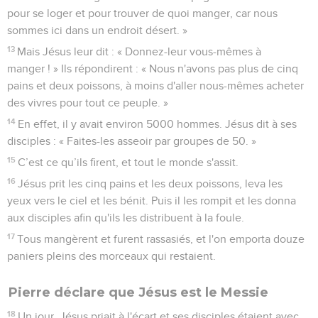
pour se loger et pour trouver de quoi manger, car nous
sommes ici dans un endroit désert. »
13
Mais Jésus leur dit : « Donnez-leur vous-mêmes à
manger ! » Ils répondirent : « Nous n'avons pas plus de cinq
pains et deux poissons, à moins d'aller nous-mêmes acheter
des vivres pour tout ce peuple. »
14
En effet, il y avait environ 5000 hommes. Jésus dit à ses
disciples : « Faites-les asseoir par groupes de 50. »
15
C’est ce qu’ils firent, et tout le monde s'assit.
16
Jésus prit les cinq pains et les deux poissons, leva les
yeux vers le ciel et les bénit. Puis il les rompit et les donna
aux disciples afin qu'ils les distribuent à la foule.
17
Tous mangèrent et furent rassasiés, et l'on emporta douze
paniers pleins des morceaux qui restaient.
Pierre déclare que Jésus est le Messie
18
Un jour, Jésus priait à l'écart et ses disciples étaient avec