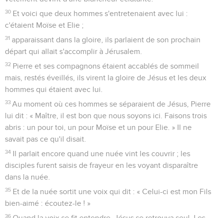
30
Et voici que deux hommes s'entretenaient avec lui :
c'étaient Moïse et Elie ;
31
apparaissant dans la gloire, ils parlaient de son prochain
départ qui allait s'accomplir à Jérusalem.
32
Pierre et ses compagnons étaient accablés de sommeil
mais, restés éveillés, ils virent la gloire de Jésus et les deux
hommes qui étaient avec lui.
33
Au moment où ces hommes se séparaient de Jésus, Pierre
lui dit : « Maître, il est bon que nous soyons ici. Faisons trois
abris : un pour toi, un pour Moïse et un pour Elie. » Il ne
savait pas ce qu'il disait.
34
Il parlait encore quand une nuée vint les couvrir ; les
disciples furent saisis de frayeur en les voyant disparaître
dans la nuée.
35
Et de la nuée sortit une voix qui dit : « Celui-ci est mon Fils
bien-aimé : écoutez-le ! »
36
Quand la voix se fit entendre, Jésus se retrouva seul. Les