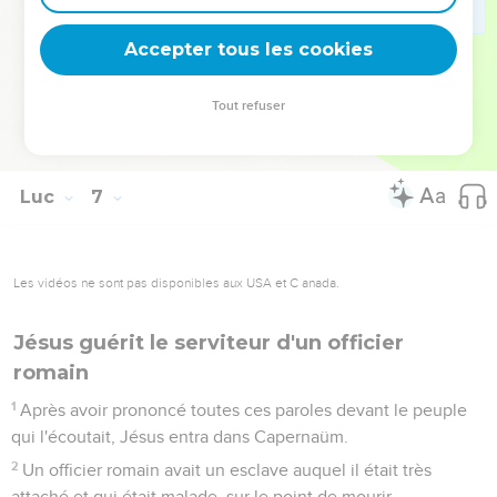
était fondée sur le rocher.
49
Mais celui qui entend et ne met pas en pratique est
Accepter tous les cookies
semblable à un homme qui a construit une maison sur la
terre, sans fondations. Le torrent s'est jeté contre elle et
Tout refuser
aussitôt elle s'est écroulée ; la ruine de cette maison a été
grande. »
Luc
7
Les vidéos ne sont pas disponibles aux USA et C anada.
Jésus guérit le serviteur d'un officier
romain
1
Après avoir prononcé toutes ces paroles devant le peuple
qui l'écoutait, Jésus entra dans Capernaüm.
2
Un officier romain avait un esclave auquel il était très
attaché et qui était malade, sur le point de mourir.