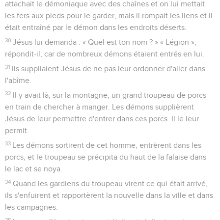
attachait le démoniaque avec des chaînes et on lui mettait
les fers aux pieds pour le garder, mais il rompait les liens et il
était entraîné par le démon dans les endroits déserts.
30
Jésus lui demanda : « Quel est ton nom ? » « Légion »,
répondit-il, car de nombreux démons étaient entrés en lui.
31
Ils suppliaient Jésus de ne pas leur ordonner d'aller dans
l'abîme.
32
Il y avait là, sur la montagne, un grand troupeau de porcs
en train de chercher à manger. Les démons supplièrent
Jésus de leur permettre d'entrer dans ces porcs. Il le leur
permit.
33
Les démons sortirent de cet homme, entrèrent dans les
porcs, et le troupeau se précipita du haut de la falaise dans
le lac et se noya.
34
Quand les gardiens du troupeau virent ce qui était arrivé,
ils s'enfuirent et rapportèrent la nouvelle dans la ville et dans
les campagnes.
35