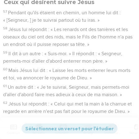
Ceux qui désirent suivre Jésus
57
Pendant qu'ils étaient en chemin, un homme lui dit :
« [Seigneur, ] je te suivrai partout où tu iras. »
58
Jésus lui répondit : « Les renards ont des tanières et les
oiseaux du ciel ont des nids, mais le Fils de l'homme n'a pas
un endroit où il puisse reposer sa tête. »
59
Il dit à un autre : « Suis-moi. » Il répondit : « Seigneur,
permets-moi d'aller d'abord enterrer mon père. »
60
Mais Jésus lui dit : « Laisse les morts enterrer leurs morts
et toi, va annoncer le royaume de Dieu. »
61
Un autre dit : « Je te suivrai, Seigneur, mais permets-moi
d'aller d'abord faire mes adieux à ceux de ma maison. »
62
Jésus lui répondit : « Celui qui met la main à la charrue et
regarde en arrière n'est pas fait pour le royaume de Dieu. »
Luc
10
Contenus
Versions
Commentaires
Strong
Dictionnaire