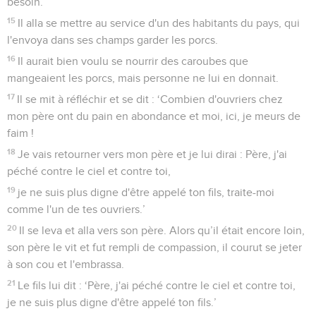
besoin.
15
Il alla se mettre au service d'un des habitants du pays, qui
l'envoya dans ses champs garder les porcs.
16
Il aurait bien voulu se nourrir des caroubes que
mangeaient les porcs, mais personne ne lui en donnait.
17
Il se mit à réfléchir et se dit : ‘Combien d'ouvriers chez
mon père ont du pain en abondance et moi, ici, je meurs de
faim !
18
Je vais retourner vers mon père et je lui dirai : Père, j'ai
péché contre le ciel et contre toi,
19
je ne suis plus digne d'être appelé ton fils, traite-moi
comme l'un de tes ouvriers.’
20
Il se leva et alla vers son père. Alors qu’il était encore loin,
son père le vit et fut rempli de compassion, il courut se jeter
à son cou et l'embrassa.
21
Le fils lui dit : ‘Père, j'ai péché contre le ciel et contre toi,
je ne suis plus digne d'être appelé ton fils.’