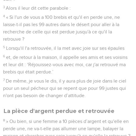
3
Alors il leur dit cette parabole :
4
« Si l'un de vous a 100 brebis et qu'il en perde une, ne
laisse-t-il pas les 99 autres dans le désert pour aller à la
recherche de celle qui est perdue jusqu'à ce qu'il la
retrouve ?
5
Lorsqu'il l'a retrouvée, il la met avec joie sur ses épaules
6
et, de retour à la maison, il appelle ses amis et ses voisins
et leur dit : ‘Réjouissez-vous avec moi, car j'ai retrouvé ma
brebis qui était perdue.’
7
De même, je vous le dis, il y aura plus de joie dans le ciel
pour un seul pécheur qui se repent que pour 99 justes qui
n'ont pas besoin de changer d’attitude.
La pièce d'argent perdue et retrouvée
8
» Ou bien, si une femme a 10 pièces d’argent et qu'elle en
perde une, ne va-t-elle pas allumer une lampe, balayer la
maison et chercher avec soin jusqu'à ce qu'elle la retrouve ?