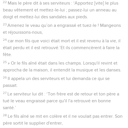
22
Mais le père dit à ses serviteurs : ‘Apportez [vite] le plus
beau vêtement et mettez-le-lui ; passez-lui un anneau au
doigt et mettez-lui des sandales aux pieds.
23
Amenez le veau qu’on a engraissé et tuez-le ! Mangeons
et réjouissons-nous,
24
car mon fils que voici était mort et il est revenu à la vie, il
était perdu et il est retrouvé.’Et ils commencèrent à faire la
fête.
25
» Or le fils aîné était dans les champs. Lorsqu'il revint et
approcha de la maison, il entendit la musique et les danses.
26
Il appela un des serviteurs et lui demanda ce qui se
passait.
27
Le serviteur lui dit : ‘Ton frère est de retour et ton père a
tué le veau engraissé parce qu'il l'a retrouvé en bonne
santé.’
28
Le fils aîné se mit en colère et il ne voulait pas entrer. Son
père sortit le supplier d'entrer,