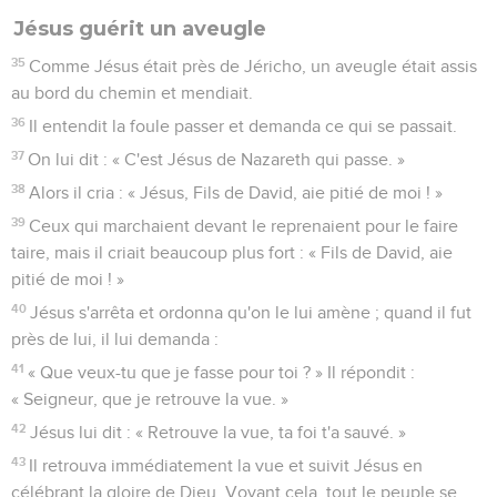
Jésus guérit un aveugle
35
Comme Jésus était près de Jéricho, un aveugle était assis
au bord du chemin et mendiait.
36
Il entendit la foule passer et demanda ce qui se passait.
37
On lui dit : « C'est Jésus de Nazareth qui passe. »
38
Alors il cria : « Jésus, Fils de David, aie pitié de moi ! »
39
Ceux qui marchaient devant le reprenaient pour le faire
taire, mais il criait beaucoup plus fort : « Fils de David, aie
pitié de moi ! »
40
Jésus s'arrêta et ordonna qu'on le lui amène ; quand il fut
près de lui, il lui demanda :
41
« Que veux-tu que je fasse pour toi ? » Il répondit :
« Seigneur, que je retrouve la vue. »
42
Jésus lui dit : « Retrouve la vue, ta foi t'a sauvé. »
43
Il retrouva immédiatement la vue et suivit Jésus en
célébrant la gloire de Dieu. Voyant cela, tout le peuple se