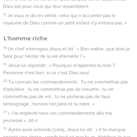
Dieu est pour ceux qui leur ressemblent.
17
Je vous le dis en vérité, celui qui n’accueille pas le
royaume de Dieu comme un petit enfant n'y entrera pas. »
L'homme riche
18
Un chef interrogea Jésus et dit : « Bon maître, que dois-je
faire pour hériter de la vie éternelle ? »
19
Jésus lui répondit : « Pourquoi m'appelles-tu bon ?
Personne n'est bon, si ce n'est Dieu seul.
20
Tu connais les commandements : Tu ne commettras pas
d'adultère ; tu ne commettras pas de meurtre ; tu ne
commettras pas de vol ; tu ne porteras pas de faux
témoignage ; honore ton père et ta mère. »
21
« J'ai respecté tous ces commandements dès ma
jeunesse », dit-il.
22
Après avoir entendu [cela], Jésus lui dit : « Il te manque
encore une chose : vends tout ce que tu as, distribue-le aux