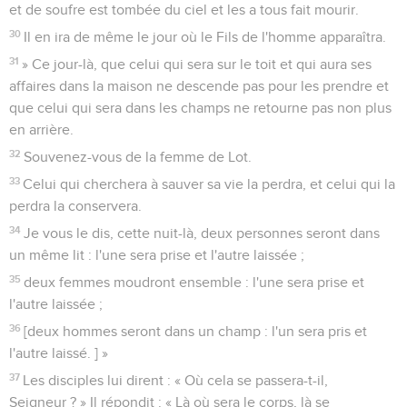
et de soufre est tombée du ciel et les a tous fait mourir.
30
Il en ira de même le jour où le Fils de l'homme apparaîtra.
31
» Ce jour-là, que celui qui sera sur le toit et qui aura ses
affaires dans la maison ne descende pas pour les prendre et
que celui qui sera dans les champs ne retourne pas non plus
en arrière.
32
Souvenez-vous de la femme de Lot.
33
Celui qui cherchera à sauver sa vie la perdra, et celui qui la
perdra la conservera.
34
Je vous le dis, cette nuit-là, deux personnes seront dans
un même lit : l'une sera prise et l'autre laissée ;
35
deux femmes moudront ensemble : l'une sera prise et
l'autre laissée ;
36
[deux hommes seront dans un champ : l'un sera pris et
l'autre laissé. ] »
37
Les disciples lui dirent : « Où cela se passera-t-il,
Seigneur ? » Il répondit : « Là où sera le corps, là se