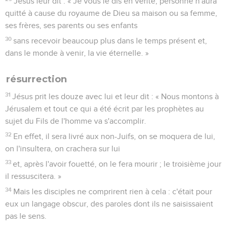
Jésus leur dit : « Je vous le dis en vérité, personne n'aura
quitté à cause du royaume de Dieu sa maison ou sa femme,
ses frères, ses parents ou ses enfants
30
sans recevoir beaucoup plus dans le temps présent et,
dans le monde à venir, la vie éternelle. »
résurrection
31
Jésus prit les douze avec lui et leur dit : « Nous montons à
Jérusalem et tout ce qui a été écrit par les prophètes au
sujet du Fils de l'homme va s'accomplir.
32
En effet, il sera livré aux non-Juifs, on se moquera de lui,
on l'insultera, on crachera sur lui
33
et, après l'avoir fouetté, on le fera mourir ; le troisième jour
il ressuscitera. »
34
Mais les disciples ne comprirent rien à cela : c'était pour
eux un langage obscur, des paroles dont ils ne saisissaient
pas le sens.