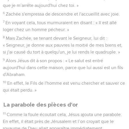
que je m’arrête aujourd'hui chez toi. »
6
Zachée s'empressa de descendre et l'accueillit avec joie.
7
En voyant cela, tous murmuraient en disant : « Il est allé
loger chez un homme pécheur. »
8
Mais Zachée, se tenant devant le Seigneur, lui dit :
« Seigneur, je donne aux pauvres la moitié de mes biens et,
si j'ai causé du tort à quelqu'un, je lui rends le quadruple. »
9
Alors Jésus dit à son propos : « Le salut est entré
aujourd'hui dans cette maison, parce que lui aussi est un fils
d'Abraham.
10
En effet, le Fils de l'homme est venu chercher et sauver ce
qui était perdu. »
La parabole des pièces d'or
11
Comme la foule écoutait cela, Jésus ajouta une parabole.
En effet, il était près de Jérusalem et l’on croyait que le
royaume de Dieu allait apparaître immédiatement.