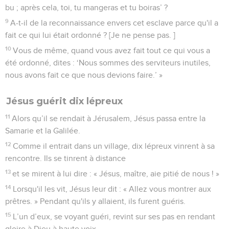
bu ; après cela, toi, tu mangeras et tu boiras’ ?
9
A-t-il de la reconnaissance envers cet esclave parce qu'il a
fait ce qui lui était ordonné ? [Je ne pense pas. ]
10
Vous de même, quand vous avez fait tout ce qui vous a
été ordonné, dites : ‘Nous sommes des serviteurs inutiles,
nous avons fait ce que nous devions faire.’ »
Jésus guérit dix lépreux
11
Alors qu’il se rendait à Jérusalem, Jésus passa entre la
Samarie et la Galilée.
12
Comme il entrait dans un village, dix lépreux vinrent à sa
rencontre. Ils se tinrent à distance
13
et se mirent à lui dire : « Jésus, maître, aie pitié de nous ! »
14
Lorsqu'il les vit, Jésus leur dit : « Allez vous montrer aux
prêtres. » Pendant qu'ils y allaient, ils furent guéris.
15
L’un d’eux, se voyant guéri, revint sur ses pas en rendant
gloire à Dieu à haute voix.