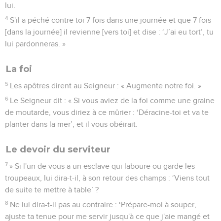
lui.
4
S'il a péché contre toi 7 fois dans une journée et que 7 fois
[dans la journée] il revienne [vers toi] et dise : ‘J’ai eu tort’, tu
lui pardonneras. »
La foi
5
Les apôtres dirent au Seigneur : « Augmente notre foi. »
6
Le Seigneur dit : « Si vous aviez de la foi comme une graine
de moutarde, vous diriez à ce mûrier : ‘Déracine-toi et va te
planter dans la mer’, et il vous obéirait.
Le devoir du serviteur
7
» Si l'un de vous a un esclave qui laboure ou garde les
troupeaux, lui dira-t-il, à son retour des champs : ‘Viens tout
de suite te mettre à table’ ?
8
Ne lui dira-t-il pas au contraire : ‘Prépare-moi à souper,
ajuste ta tenue pour me servir jusqu'à ce que j'aie mangé et