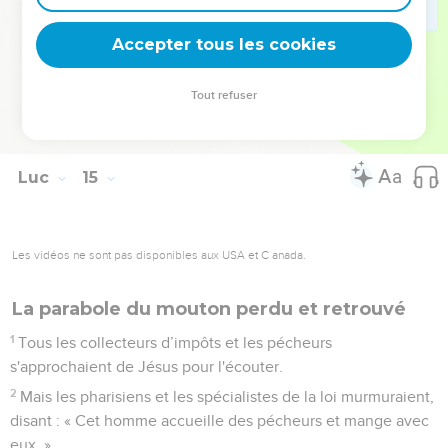
34
» Le sel est une bonne chose, mais si le sel perd sa saveur,
Accepter tous les cookies
avec quoi la lui rendra-t-on ?
35
Il n'est bon ni pour la terre, ni pour le fumier ; on le jette
Tout refuser
dehors. Que celui qui a des oreilles pour entendre
entende. »
Luc
15
Les vidéos ne sont pas disponibles aux USA et C anada.
La parabole du mouton perdu et retrouvé
1
Tous les collecteurs d’impôts et les pécheurs
s'approchaient de Jésus pour l'écouter.
2
Mais les pharisiens et les spécialistes de la loi murmuraient,
disant : « Cet homme accueille des pécheurs et mange avec
eux. »