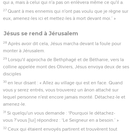
qui a, mais à celui qui n'a pas on enlèvera même ce qu'il a.
27
Quant à mes ennemis qui n'ont pas voulu que je règne sur
eux, amenez-les ici et mettez-les à mort devant moi.’ »
Jésus se rend à Jérusalem
28
Après avoir dit cela, Jésus marcha devant la foule pour
monter à Jérusalem.
29
Lorsqu'il approcha de Bethphagé et de Béthanie, vers la
colline appelée mont des Oliviers, Jésus envoya deux de ses
disciples
30
en leur disant : « Allez au village qui est en face. Quand
vous y serez entrés, vous trouverez un ânon attaché sur
lequel personne n'est encore jamais monté. Détachez-le et
amenez-le.
31
Si quelqu'un vous demande : ‘Pourquoi le détachez-
vous ?’vous [lui] répondrez : ‘Le Seigneur en a besoin.’ »
32
Ceux qui étaient envoyés partirent et trouvèrent tout