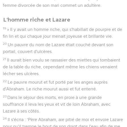
femme divorcée de son mari commet un adultère.
L'homme riche et Lazare
19
» Il y avait un homme riche, qui s'habillait de pourpre et de
fin lin et qui chaque jour menait joyeuse et brillante vie.
20
Un pauvre du nom de Lazare était couché devant son
portail, couvert d'ulcères.
21
Il aurait bien voulu se rassasier des miettes qui tombaient
de la table du riche, cependant même les chiens venaient
lécher ses ulcères.
22
Le pauvre mourut et fut porté par les anges auprès
d'Abraham. Le riche mourut aussi et fut enterré.
23
Dans le séjour des morts, en proie à une grande
souffrance il leva les yeux et vit de loin Abraham, avec
Lazare à ses côtés.
24
Il s'écria : ‘Père Abraham, aie pitié de moi et envoie Lazare
pour qu'il trempe le bout de son doigt dans l'eau afin de me