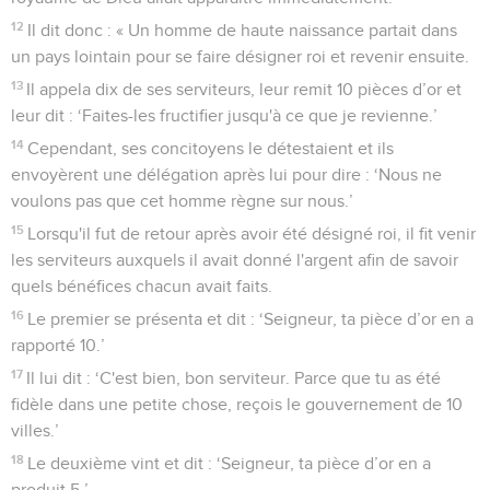
12
Il dit donc : « Un homme de haute naissance partait dans
un pays lointain pour se faire désigner roi et revenir ensuite.
13
Il appela dix de ses serviteurs, leur remit 10 pièces d’or et
leur dit : ‘Faites-les fructifier jusqu'à ce que je revienne.’
14
Cependant, ses concitoyens le détestaient et ils
envoyèrent une délégation après lui pour dire : ‘Nous ne
voulons pas que cet homme règne sur nous.’
15
Lorsqu'il fut de retour après avoir été désigné roi, il fit venir
les serviteurs auxquels il avait donné l'argent afin de savoir
quels bénéfices chacun avait faits.
16
Le premier se présenta et dit : ‘Seigneur, ta pièce d’or en a
rapporté 10.’
17
Il lui dit : ‘C'est bien, bon serviteur. Parce que tu as été
fidèle dans une petite chose, reçois le gouvernement de 10
villes.’
18
Le deuxième vint et dit : ‘Seigneur, ta pièce d’or en a
produit 5.’