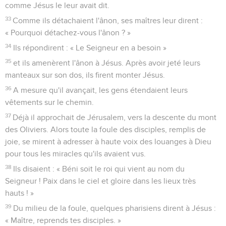
comme Jésus le leur avait dit.
33
Comme ils détachaient l'ânon, ses maîtres leur dirent :
« Pourquoi détachez-vous l'ânon ? »
34
Ils répondirent : « Le Seigneur en a besoin »
35
et ils amenèrent l'ânon à Jésus. Après avoir jeté leurs
manteaux sur son dos, ils firent monter Jésus.
36
A mesure qu'il avançait, les gens étendaient leurs
vêtements sur le chemin.
37
Déjà il approchait de Jérusalem, vers la descente du mont
des Oliviers. Alors toute la foule des disciples, remplis de
joie, se mirent à adresser à haute voix des louanges à Dieu
pour tous les miracles qu'ils avaient vus.
38
Ils disaient : « Béni soit le roi qui vient au nom du
Seigneur ! Paix dans le ciel et gloire dans les lieux très
hauts ! »
39
Du milieu de la foule, quelques pharisiens dirent à Jésus :
« Maître, reprends tes disciples. »