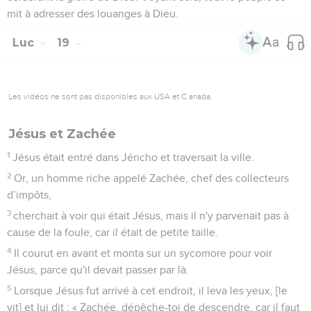
mit à adresser des louanges à Dieu.
Luc
19
Les vidéos ne sont pas disponibles aux USA et C anada.
Jésus et Zachée
1
Jésus était entré dans Jéricho et traversait la ville.
2
Or, un homme riche appelé Zachée, chef des collecteurs
d’impôts,
3
cherchait à voir qui était Jésus, mais il n'y parvenait pas à
cause de la foule, car il était de petite taille.
4
Il courut en avant et monta sur un sycomore pour voir
Jésus, parce qu'il devait passer par là.
5
Lorsque Jésus fut arrivé à cet endroit, il leva les yeux, [le
vit] et lui dit : « Zachée, dépêche-toi de descendre, car il faut