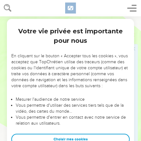
pas être mon disciple.
28
En effet, si l'un de vous veut construire une tour, il s'assied
d'abord pour calculer la dépense et voir s'il a de quoi la
Segond 21
terminer.
Votre vie privée est importante
Luc
14
29
Autrement, si après avoir posé les fondations il ne peut
pour nous
pas la terminer, tous ceux qui le verront se mettront à se
moquer de lui
En cliquant sur le bouton « Accepter tous les cookies », vous
30
en disant : ‘Cet homme a commencé à construire, et il n'a
acceptez que TopChrétien utilise des traceurs (comme des
pas pu finir.’
cookies ou l'identifiant unique de votre compte utilisateur) et
traite vos données à caractère personnel (comme vos
31
De même, si un roi part en guerre contre un autre roi, il
données de navigation et les informations renseignées dans
s'assied d'abord pour examiner s'il peut, avec 10'000
votre compte utilisateur) dans les buts suivants :
hommes, affronter celui qui vient l'attaquer avec 20'000.
Mesurer l'audience de notre service
32
Si ce n’est pas le cas, alors que l'autre roi est encore loin, il
Vous permettre d'utiliser des services tiers tels que de la
lui envoie une ambassade pour demander la paix.
vidéo, des cartes du monde…
33
Ainsi donc aucun de vous, à moins de renoncer à tout ce
Vous permettre d'entrer en contact avec notre service de
relation aux utilisateurs.
qu'il possède, ne peut être mon disciple.
Choisir mes cookies
Le sel inutile