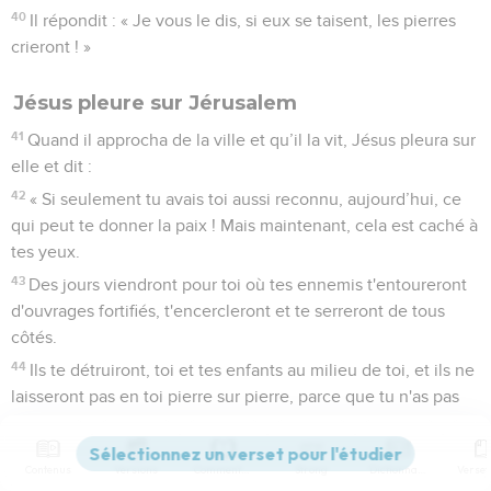
40
Il répondit : « Je vous le dis, si eux se taisent, les pierres
crieront ! »
Jésus pleure sur Jérusalem
41
Quand il approcha de la ville et qu’il la vit, Jésus pleura sur
elle et dit :
42
« Si seulement tu avais toi aussi reconnu, aujourd’hui, ce
qui peut te donner la paix ! Mais maintenant, cela est caché à
tes yeux.
43
Des jours viendront pour toi où tes ennemis t'entoureront
d'ouvrages fortifiés, t'encercleront et te serreront de tous
côtés.
44
Ils te détruiront, toi et tes enfants au milieu de toi, et ils ne
laisseront pas en toi pierre sur pierre, parce que tu n'as pas
reconnu le moment où tu as été visitée. »
Contenus
Versions
Commentaires
Strong
Dictionnaire
Jésus dans le temple