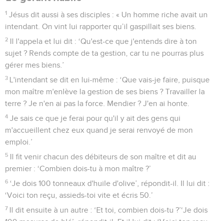
1
Jésus dit aussi à ses disciples : « Un homme riche avait un
intendant. On vint lui rapporter qu’il gaspillait ses biens.
2
Il l'appela et lui dit : ‘Qu'est-ce que j'entends dire à ton
sujet ? Rends compte de ta gestion, car tu ne pourras plus
gérer mes biens.’
3
L'intendant se dit en lui-même : ‘Que vais-je faire, puisque
mon maître m'enlève la gestion de ses biens ? Travailler la
terre ? Je n'en ai pas la force. Mendier ? J'en ai honte.
4
Je sais ce que je ferai pour qu'il y ait des gens qui
m'accueillent chez eux quand je serai renvoyé de mon
emploi.’
5
Il fit venir chacun des débiteurs de son maître et dit au
premier : ‘Combien dois-tu à mon maître ?’
6
‘Je dois 100 tonneaux d'huile d'olive’, répondit-il. Il lui dit :
‘Voici ton reçu, assieds-toi vite et écris 50.’
7
Il dit ensuite à un autre : ‘Et toi, combien dois-tu ?’‘Je dois