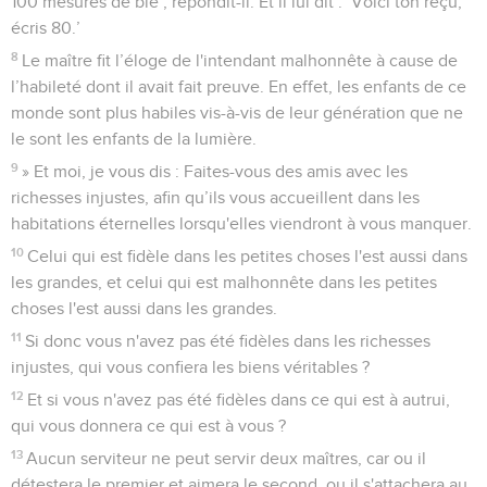
100 mesures de blé’, répondit-il. Et il lui dit : ‘Voici ton reçu,
écris 80.’
8
Le maître fit l’éloge de l'intendant malhonnête à cause de
l’habileté dont il avait fait preuve. En effet, les enfants de ce
monde sont plus habiles vis-à-vis de leur génération que ne
le sont les enfants de la lumière.
9
» Et moi, je vous dis : Faites-vous des amis avec les
richesses injustes, afin qu’ils vous accueillent dans les
habitations éternelles lorsqu'elles viendront à vous manquer.
10
Celui qui est fidèle dans les petites choses l'est aussi dans
les grandes, et celui qui est malhonnête dans les petites
choses l'est aussi dans les grandes.
11
Si donc vous n'avez pas été fidèles dans les richesses
injustes, qui vous confiera les biens véritables ?
12
Et si vous n'avez pas été fidèles dans ce qui est à autrui,
qui vous donnera ce qui est à vous ?
13
Aucun serviteur ne peut servir deux maîtres, car ou il
détestera le premier et aimera le second, ou il s'attachera au