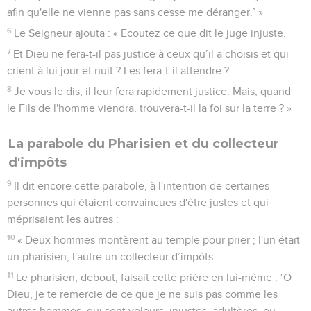
afin qu'elle ne vienne pas sans cesse me déranger.’ »
6
Le Seigneur ajouta : « Ecoutez ce que dit le juge injuste.
7
Et Dieu ne fera-t-il pas justice à ceux qu’il a choisis et qui
crient à lui jour et nuit ? Les fera-t-il attendre ?
8
Je vous le dis, il leur fera rapidement justice. Mais, quand
le Fils de l'homme viendra, trouvera-t-il la foi sur la terre ? »
La parabole du Pharisien et du collecteur
d'impôts
9
Il dit encore cette parabole, à l'intention de certaines
personnes qui étaient convaincues d'être justes et qui
méprisaient les autres :
10
« Deux hommes montèrent au temple pour prier ; l'un était
un pharisien, l'autre un collecteur d’impôts.
11
Le pharisien, debout, faisait cette prière en lui-même : ‘O
Dieu, je te remercie de ce que je ne suis pas comme les
autres hommes, qui sont voleurs, injustes, adultères, ou