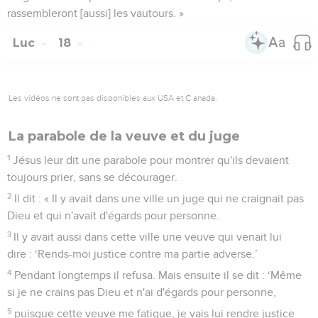
rassembleront [aussi] les vautours. »
Luc
18
Les vidéos ne sont pas disponibles aux USA et C anada.
La parabole de la veuve et du juge
1
Jésus leur dit une parabole pour montrer qu'ils devaient
toujours prier, sans se décourager.
2
Il dit : « Il y avait dans une ville un juge qui ne craignait pas
Dieu et qui n'avait d'égards pour personne.
3
Il y avait aussi dans cette ville une veuve qui venait lui
dire : ‘Rends-moi justice contre ma partie adverse.’
4
Pendant longtemps il refusa. Mais ensuite il se dit : ‘Même
si je ne crains pas Dieu et n'ai d'égards pour personne,
5
puisque cette veuve me fatigue, je vais lui rendre justice