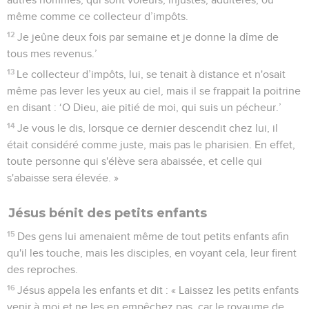
même comme ce collecteur d’impôts.
12
Je jeûne deux fois par semaine et je donne la dîme de
tous mes revenus.’
13
Le collecteur d’impôts, lui, se tenait à distance et n'osait
même pas lever les yeux au ciel, mais il se frappait la poitrine
en disant : ‘O Dieu, aie pitié de moi, qui suis un pécheur.’
14
Je vous le dis, lorsque ce dernier descendit chez lui, il
était considéré comme juste, mais pas le pharisien. En effet,
toute personne qui s'élève sera abaissée, et celle qui
s'abaisse sera élevée. »
Jésus bénit des petits enfants
15
Des gens lui amenaient même de tout petits enfants afin
qu'il les touche, mais les disciples, en voyant cela, leur firent
des reproches.
16
Jésus appela les enfants et dit : « Laissez les petits enfants
venir à moi et ne les en empêchez pas, car le royaume de