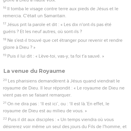
16
Il tomba le visage contre terre aux pieds de Jésus et le
remercia. C'était un Samaritain.
17
Jésus prit la parole et dit : « Les dix n'ont-ils pas été
guéris ? Et les neuf autres, où sont-ils ?
18
Ne s'est-il trouvé que cet étranger pour revenir et rendre
gloire à Dieu ? »
19
Puis il lui dit : « Lève-toi, vas-y, ta foi t'a sauvé. »
La venue du Royaume
20
Les pharisiens demandèrent à Jésus quand viendrait le
royaume de Dieu. Il leur répondit : « Le royaume de Dieu ne
vient pas en se faisant remarquer.
21
On ne dira pas : ‘Il est ici’, ou : ‘Il est là.’En effet, le
royaume de Dieu est au milieu de vous. »
22
Puis il dit aux disciples : « Un temps viendra où vous
désirerez voir même un seul des jours du Fils de l'homme, et