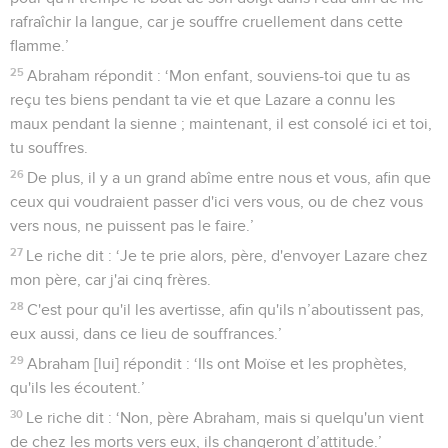
rafraîchir la langue, car je souffre cruellement dans cette
flamme.’
25
Abraham répondit : ‘Mon enfant, souviens-toi que tu as
reçu tes biens pendant ta vie et que Lazare a connu les
maux pendant la sienne ; maintenant, il est consolé ici et toi,
tu souffres.
26
De plus, il y a un grand abîme entre nous et vous, afin que
ceux qui voudraient passer d'ici vers vous, ou de chez vous
vers nous, ne puissent pas le faire.’
27
Le riche dit : ‘Je te prie alors, père, d'envoyer Lazare chez
mon père, car j'ai cinq frères.
28
C'est pour qu'il les avertisse, afin qu'ils n’aboutissent pas,
eux aussi, dans ce lieu de souffrances.’
29
Abraham [lui] répondit : ‘Ils ont Moïse et les prophètes,
qu'ils les écoutent.’
30
Le riche dit : ‘Non, père Abraham, mais si quelqu'un vient
de chez les morts vers eux, ils changeront d’attitude.’