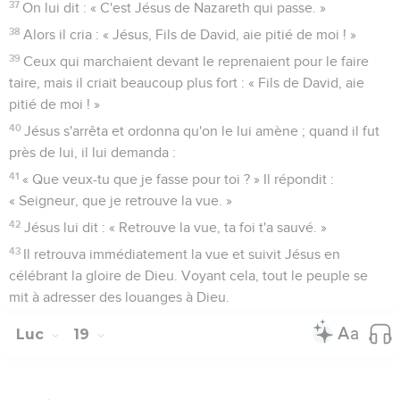
37
On lui dit : « C'est Jésus de Nazareth qui passe. »
38
Alors il cria : « Jésus, Fils de David, aie pitié de moi ! »
39
Ceux qui marchaient devant le reprenaient pour le faire
taire, mais il criait beaucoup plus fort : « Fils de David, aie
pitié de moi ! »
40
Jésus s'arrêta et ordonna qu'on le lui amène ; quand il fut
près de lui, il lui demanda :
41
« Que veux-tu que je fasse pour toi ? » Il répondit :
« Seigneur, que je retrouve la vue. »
42
Jésus lui dit : « Retrouve la vue, ta foi t'a sauvé. »
43
Il retrouva immédiatement la vue et suivit Jésus en
célébrant la gloire de Dieu. Voyant cela, tout le peuple se
mit à adresser des louanges à Dieu.
Luc
19