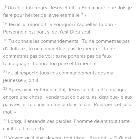
18
Un chef interrogea Jésus et dit : « Bon maître, que dois-je
faire pour hériter de la vie éternelle ? »
19
Jésus lui répondit : « Pourquoi m'appelles-tu bon ?
Personne n'est bon, si ce n'est Dieu seul.
20
Tu connais les commandements : Tu ne commettras pas
d'adultère ; tu ne commettras pas de meurtre ; tu ne
commettras pas de vol ; tu ne porteras pas de faux
témoignage ; honore ton père et ta mère. »
21
« J'ai respecté tous ces commandements dès ma
jeunesse », dit-il.
22
Après avoir entendu [cela], Jésus lui dit : « Il te manque
encore une chose : vends tout ce que tu as, distribue-le aux
pauvres, et tu auras un trésor dans le ciel. Puis viens et suis-
moi. »
23
Lorsqu'il entendit ces paroles, l’homme devint tout triste,
car il était très riche.
24
Voyant qu'il était devenu tout triste, Jésus dit : « Qu'il est