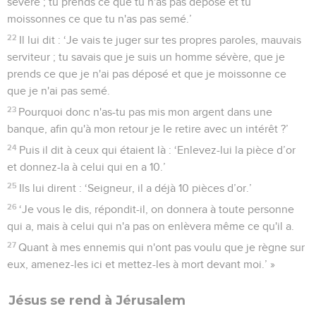
sévère ; tu prends ce que tu n'as pas déposé et tu
moissonnes ce que tu n'as pas semé.’
22
Il lui dit : ‘Je vais te juger sur tes propres paroles, mauvais
serviteur ; tu savais que je suis un homme sévère, que je
prends ce que je n'ai pas déposé et que je moissonne ce
que je n'ai pas semé.
23
Pourquoi donc n'as-tu pas mis mon argent dans une
banque, afin qu'à mon retour je le retire avec un intérêt ?’
24
Puis il dit à ceux qui étaient là : ‘Enlevez-lui la pièce d’or
et donnez-la à celui qui en a 10.’
25
Ils lui dirent : ‘Seigneur, il a déjà 10 pièces d’or.’
26
‘Je vous le dis, répondit-il, on donnera à toute personne
qui a, mais à celui qui n'a pas on enlèvera même ce qu'il a.
27
Quant à mes ennemis qui n'ont pas voulu que je règne sur
eux, amenez-les ici et mettez-les à mort devant moi.’ »
Jésus se rend à Jérusalem