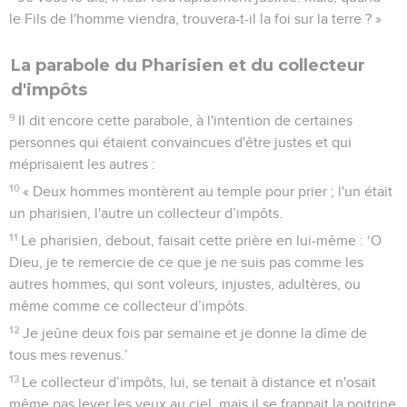
le Fils de l'homme viendra, trouvera-t-il la foi sur la terre ? »
La parabole du Pharisien et du collecteur
d'impôts
9
Il dit encore cette parabole, à l'intention de certaines
personnes qui étaient convaincues d'être justes et qui
méprisaient les autres :
10
« Deux hommes montèrent au temple pour prier ; l'un était
un pharisien, l'autre un collecteur d’impôts.
11
Le pharisien, debout, faisait cette prière en lui-même : ‘O
Dieu, je te remercie de ce que je ne suis pas comme les
autres hommes, qui sont voleurs, injustes, adultères, ou
même comme ce collecteur d’impôts.
12
Je jeûne deux fois par semaine et je donne la dîme de
tous mes revenus.’
13
Le collecteur d’impôts, lui, se tenait à distance et n'osait
même pas lever les yeux au ciel, mais il se frappait la poitrine