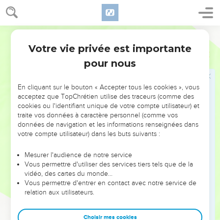
24
car mon fils que voici était mort et il est revenu à la vie, il
était perdu et il est retrouvé.’Et ils commencèrent à faire la
fête.
Segond 21
25
» Or le fils aîné était dans les champs. Lorsqu'il revint et
Votre vie privée est importante
Luc
15
approcha de la maison, il entendit la musique et les danses.
pour nous
26
Il appela un des serviteurs et lui demanda ce qui se
passait.
En cliquant sur le bouton « Accepter tous les cookies », vous
27
Le serviteur lui dit : ‘Ton frère est de retour et ton père a
acceptez que TopChrétien utilise des traceurs (comme des
cookies ou l'identifiant unique de votre compte utilisateur) et
tué le veau engraissé parce qu'il l'a retrouvé en bonne
traite vos données à caractère personnel (comme vos
santé.’
données de navigation et les informations renseignées dans
28
Le fils aîné se mit en colère et il ne voulait pas entrer. Son
votre compte utilisateur) dans les buts suivants :
père sortit le supplier d'entrer,
Mesurer l'audience de notre service
29
mais il répondit à son père : ‘Voilà tant d'années que je
Vous permettre d'utiliser des services tiers tels que de la
suis à ton service sans jamais désobéir à tes ordres, et jamais
vidéo, des cartes du monde…
Vous permettre d'entrer en contact avec notre service de
tu ne m'as donné un chevreau pour que je fasse la fête avec
relation aux utilisateurs.
mes amis.
30
Mais quand ton fils est arrivé, celui qui a mangé tes biens
Choisir mes cookies