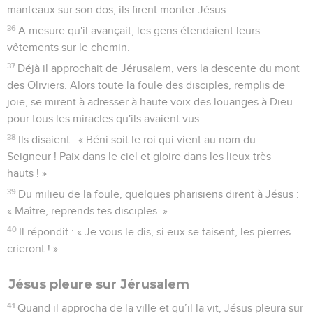
manteaux sur son dos, ils firent monter Jésus.
36
A mesure qu'il avançait, les gens étendaient leurs
vêtements sur le chemin.
37
Déjà il approchait de Jérusalem, vers la descente du mont
des Oliviers. Alors toute la foule des disciples, remplis de
joie, se mirent à adresser à haute voix des louanges à Dieu
pour tous les miracles qu'ils avaient vus.
38
Ils disaient : « Béni soit le roi qui vient au nom du
Seigneur ! Paix dans le ciel et gloire dans les lieux très
hauts ! »
39
Du milieu de la foule, quelques pharisiens dirent à Jésus :
« Maître, reprends tes disciples. »
40
Il répondit : « Je vous le dis, si eux se taisent, les pierres
crieront ! »
Jésus pleure sur Jérusalem
41
Quand il approcha de la ville et qu’il la vit, Jésus pleura sur