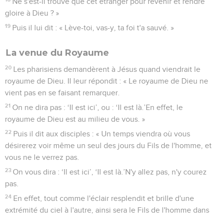
Ne s'est-il trouvé que cet étranger pour revenir et rendre
gloire à Dieu ? »
19
Puis il lui dit : « Lève-toi, vas-y, ta foi t'a sauvé. »
La venue du Royaume
20
Les pharisiens demandèrent à Jésus quand viendrait le
royaume de Dieu. Il leur répondit : « Le royaume de Dieu ne
vient pas en se faisant remarquer.
21
On ne dira pas : ‘Il est ici’, ou : ‘Il est là.’En effet, le
royaume de Dieu est au milieu de vous. »
22
Puis il dit aux disciples : « Un temps viendra où vous
désirerez voir même un seul des jours du Fils de l'homme, et
vous ne le verrez pas.
23
On vous dira : ‘Il est ici’, ‘Il est là.’N'y allez pas, n'y courez
pas.
24
En effet, tout comme l'éclair resplendit et brille d'une
extrémité du ciel à l'autre, ainsi sera le Fils de l'homme dans