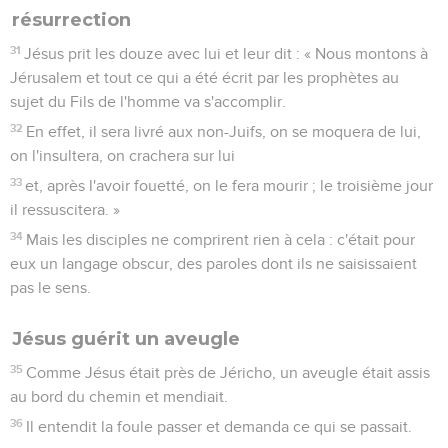
résurrection
31
Jésus prit les douze avec lui et leur dit : « Nous montons à
Jérusalem et tout ce qui a été écrit par les prophètes au
sujet du Fils de l'homme va s'accomplir.
32
En effet, il sera livré aux non-Juifs, on se moquera de lui,
on l'insultera, on crachera sur lui
33
et, après l'avoir fouetté, on le fera mourir ; le troisième jour
il ressuscitera. »
34
Mais les disciples ne comprirent rien à cela : c'était pour
eux un langage obscur, des paroles dont ils ne saisissaient
pas le sens.
Jésus guérit un aveugle
35
Comme Jésus était près de Jéricho, un aveugle était assis
au bord du chemin et mendiait.
36
Il entendit la foule passer et demanda ce qui se passait.