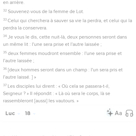
en arrière.
32
Souvenez-vous de la femme de Lot.
33
Celui qui cherchera à sauver sa vie la perdra, et celui qui la
perdra la conservera.
34
Je vous le dis, cette nuit-là, deux personnes seront dans
un même lit : l'une sera prise et l'autre laissée ;
35
deux femmes moudront ensemble : l'une sera prise et
l'autre laissée ;
36
[deux hommes seront dans un champ : l'un sera pris et
l'autre laissé. ] »
37
Les disciples lui dirent : « Où cela se passera-t-il,
Seigneur ? » Il répondit : « Là où sera le corps, là se
rassembleront [aussi] les vautours. »
Luc
18