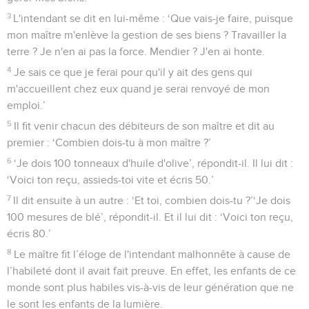
3
L'intendant se dit en lui-même : ‘Que vais-je faire, puisque
mon maître m'enlève la gestion de ses biens ? Travailler la
terre ? Je n'en ai pas la force. Mendier ? J'en ai honte.
4
Je sais ce que je ferai pour qu'il y ait des gens qui
m'accueillent chez eux quand je serai renvoyé de mon
emploi.’
5
Il fit venir chacun des débiteurs de son maître et dit au
premier : ‘Combien dois-tu à mon maître ?’
6
‘Je dois 100 tonneaux d'huile d'olive’, répondit-il. Il lui dit :
‘Voici ton reçu, assieds-toi vite et écris 50.’
7
Il dit ensuite à un autre : ‘Et toi, combien dois-tu ?’‘Je dois
100 mesures de blé’, répondit-il. Et il lui dit : ‘Voici ton reçu,
écris 80.’
8
Le maître fit l’éloge de l'intendant malhonnête à cause de
l’habileté dont il avait fait preuve. En effet, les enfants de ce
monde sont plus habiles vis-à-vis de leur génération que ne
le sont les enfants de la lumière.