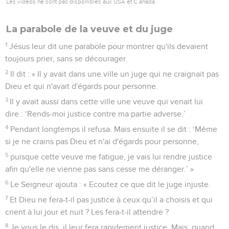
Les vidéos ne sont pas disponibles aux USA et C anada.
La parabole de la veuve et du juge
1
Jésus leur dit une parabole pour montrer qu'ils devaient
toujours prier, sans se décourager.
2
Il dit : « Il y avait dans une ville un juge qui ne craignait pas
Dieu et qui n'avait d'égards pour personne.
3
Il y avait aussi dans cette ville une veuve qui venait lui
dire : ‘Rends-moi justice contre ma partie adverse.’
4
Pendant longtemps il refusa. Mais ensuite il se dit : ‘Même
si je ne crains pas Dieu et n'ai d'égards pour personne,
5
puisque cette veuve me fatigue, je vais lui rendre justice
afin qu'elle ne vienne pas sans cesse me déranger.’ »
6
Le Seigneur ajouta : « Ecoutez ce que dit le juge injuste.
7
Et Dieu ne fera-t-il pas justice à ceux qu’il a choisis et qui
crient à lui jour et nuit ? Les fera-t-il attendre ?
8
Je vous le dis, il leur fera rapidement justice. Mais, quand