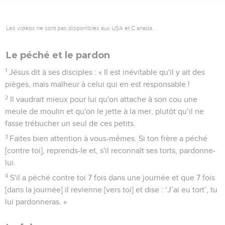
Les vidéos ne sont pas disponibles aux USA et C anada.
Le péché et le pardon
1
Jésus dit à ses disciples : « Il est inévitable qu'il y ait des
pièges, mais malheur à celui qui en est responsable !
2
Il vaudrait mieux pour lui qu'on attache à son cou une
meule de moulin et qu'on le jette à la mer, plutôt qu’il ne
fasse trébucher un seul de ces petits.
3
Faites bien attention à vous-mêmes. Si ton frère a péché
[contre toi], reprends-le et, s'il reconnaît ses torts, pardonne-
lui.
4
S'il a péché contre toi 7 fois dans une journée et que 7 fois
[dans la journée] il revienne [vers toi] et dise : ‘J’ai eu tort’, tu
lui pardonneras. »