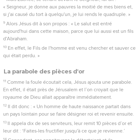
« Seigneur, je donne aux pauvres la moitié de mes biens et,
si j'ai causé du tort à quelqu'un, je lui rends le quadruple. »
9
Alors Jésus dit à son propos : « Le salut est entré
aujourd'hui dans cette maison, parce que lui aussi est un fils
d'Abraham.
10
En effet, le Fils de l'homme est venu chercher et sauver ce
qui était perdu. »
La parabole des pièces d'or
11
Comme la foule écoutait cela, Jésus ajouta une parabole.
En effet, il était près de Jérusalem et l’on croyait que le
royaume de Dieu allait apparaître immédiatement.
12
Il dit donc : « Un homme de haute naissance partait dans
un pays lointain pour se faire désigner roi et revenir ensuite.
13
Il appela dix de ses serviteurs, leur remit 10 pièces d’or et
leur dit : ‘Faites-les fructifier jusqu'à ce que je revienne.’
14