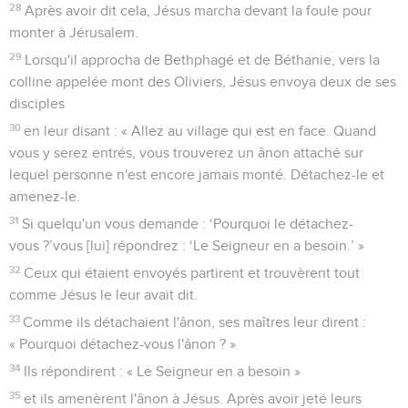
28
Après avoir dit cela, Jésus marcha devant la foule pour
monter à Jérusalem.
29
Lorsqu'il approcha de Bethphagé et de Béthanie, vers la
colline appelée mont des Oliviers, Jésus envoya deux de ses
disciples
30
en leur disant : « Allez au village qui est en face. Quand
vous y serez entrés, vous trouverez un ânon attaché sur
lequel personne n'est encore jamais monté. Détachez-le et
amenez-le.
31
Si quelqu'un vous demande : ‘Pourquoi le détachez-
vous ?’vous [lui] répondrez : ‘Le Seigneur en a besoin.’ »
32
Ceux qui étaient envoyés partirent et trouvèrent tout
comme Jésus le leur avait dit.
33
Comme ils détachaient l'ânon, ses maîtres leur dirent :
« Pourquoi détachez-vous l'ânon ? »
34
Ils répondirent : « Le Seigneur en a besoin »
35
et ils amenèrent l'ânon à Jésus. Après avoir jeté leurs