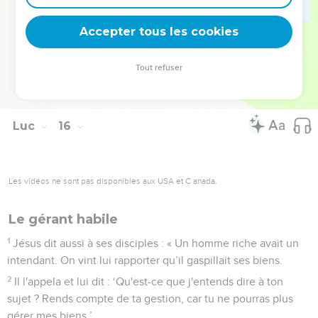
avec des prostituées, pour lui tu as tué le veau engraissé !’
31
‘Mon enfant, lui dit le père, tu es toujours avec moi et tout
Accepter tous les cookies
ce que j'ai est à toi,
32
mais il fallait bien faire la fête et nous réjouir, parce que
Tout refuser
ton frère que voici était mort et il est revenu à la vie, il était
perdu et il est retrouvé.’ »
Luc
16
Les vidéos ne sont pas disponibles aux USA et C anada.
Le gérant habile
1
Jésus dit aussi à ses disciples : « Un homme riche avait un
intendant. On vint lui rapporter qu’il gaspillait ses biens.
2
Il l'appela et lui dit : ‘Qu'est-ce que j'entends dire à ton
sujet ? Rends compte de ta gestion, car tu ne pourras plus
gérer mes biens.’