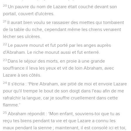
20
Un pauvre du nom de Lazare était couché devant son
portail, couvert d'ulcères.
21
Il aurait bien voulu se rassasier des miettes qui tombaient
de la table du riche, cependant même les chiens venaient
lécher ses ulcères.
22
Le pauvre mourut et fut porté par les anges auprès
d'Abraham. Le riche mourut aussi et fut enterré.
23
Dans le séjour des morts, en proie à une grande
souffrance il leva les yeux et vit de loin Abraham, avec
Lazare à ses côtés.
24
Il s'écria : ‘Père Abraham, aie pitié de moi et envoie Lazare
pour qu'il trempe le bout de son doigt dans l'eau afin de me
rafraîchir la langue, car je souffre cruellement dans cette
flamme.’
25
Abraham répondit : ‘Mon enfant, souviens-toi que tu as
reçu tes biens pendant ta vie et que Lazare a connu les
maux pendant la sienne ; maintenant, il est consolé ici et toi,