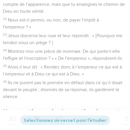
compte de l'apparence, mais que tu enseignes le chemin de
Dieu en toute vérité.
22
Nous est-il permis, ou non, de payer l'impôt à
l'empereur ? »
23
Jésus discerna leur ruse et leur répondit : « [Pourquoi me
tendez-vous un piège ? ]
24
Montrez-moi une pièce de monnaie. De qui porte-t-elle
l'effigie et l'inscription ? » « De l'empereur », répondirent-ils.
25
Alors il leur dit : « Rendez donc à l’empereur ce qui est à
l’empereur et à Dieu ce qui est à Dieu. »
26
Ils ne purent pas le prendre en défaut dans ce qu’il disait
devant le peuple ; étonnés de sa réponse, ils gardèrent le
silence.
Une question sur la résurrection des morts
27
Quelques-uns des sadducéens, qui disent qu'il n'y a pas
Contenus
Versions
Commentaires
Strong
Dictionnaire
de résurrection, s'approchèrent et posèrent à Jésus cette