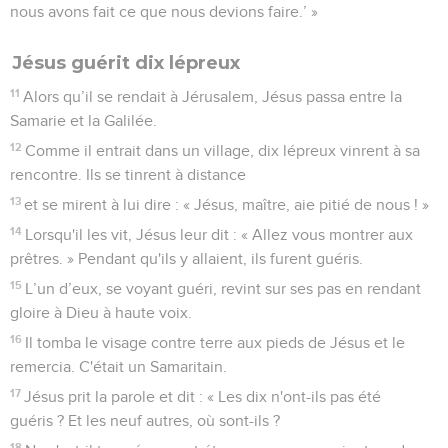
nous avons fait ce que nous devions faire.’ »
Jésus guérit dix lépreux
11
Alors qu’il se rendait à Jérusalem, Jésus passa entre la
Samarie et la Galilée.
12
Comme il entrait dans un village, dix lépreux vinrent à sa
rencontre. Ils se tinrent à distance
13
et se mirent à lui dire : « Jésus, maître, aie pitié de nous ! »
14
Lorsqu'il les vit, Jésus leur dit : « Allez vous montrer aux
prêtres. » Pendant qu'ils y allaient, ils furent guéris.
15
L’un d’eux, se voyant guéri, revint sur ses pas en rendant
gloire à Dieu à haute voix.
16
Il tomba le visage contre terre aux pieds de Jésus et le
remercia. C'était un Samaritain.
17
Jésus prit la parole et dit : « Les dix n'ont-ils pas été
guéris ? Et les neuf autres, où sont-ils ?
18