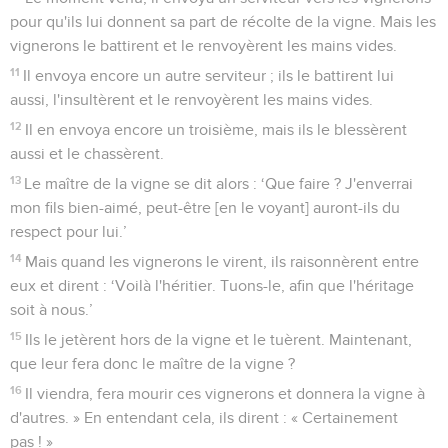
pour qu'ils lui donnent sa part de récolte de la vigne. Mais les
vignerons le battirent et le renvoyèrent les mains vides.
11
Il envoya encore un autre serviteur ; ils le battirent lui
aussi, l'insultèrent et le renvoyèrent les mains vides.
12
Il en envoya encore un troisième, mais ils le blessèrent
aussi et le chassèrent.
13
Le maître de la vigne se dit alors : ‘Que faire ? J'enverrai
mon fils bien-aimé, peut-être [en le voyant] auront-ils du
respect pour lui.’
14
Mais quand les vignerons le virent, ils raisonnèrent entre
eux et dirent : ‘Voilà l'héritier. Tuons-le, afin que l'héritage
soit à nous.’
15
Ils le jetèrent hors de la vigne et le tuèrent. Maintenant,
que leur fera donc le maître de la vigne ?
16
Il viendra, fera mourir ces vignerons et donnera la vigne à
d'autres. » En entendant cela, ils dirent : « Certainement
pas ! »