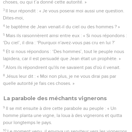
choses, ou qui t’a donné cette autorité. »
3
Il leur répondit : « Je vous poserai moi aussi une question.
Dites-moi,
4
le baptême de Jean venait-il du ciel ou des hommes ? »
5
Mais ils raisonnèrent ainsi entre eux : « Si nous répondons :
‘Du ciel’, il dira : ‘Pourquoi n'avez-vous pas cru en lui ?’
6
Et si nous répondons : ‘Des hommes’, tout le peuple nous
lapidera, car il est persuadé que Jean était un prophète. »
7
Alors ils répondirent qu'ils ne savaient pas d'où il venait.
8
Jésus leur dit : « Moi non plus, je ne vous dirai pas par
quelle autorité je fais ces choses. »
La parabole des méchants vignerons
9
Il se mit ensuite à dire cette parabole au peuple : « Un
homme planta une vigne, la loua à des vignerons et quitta
pour longtemps le pays.
10
Le moment venu, il envoya un serviteur vers les vignerons