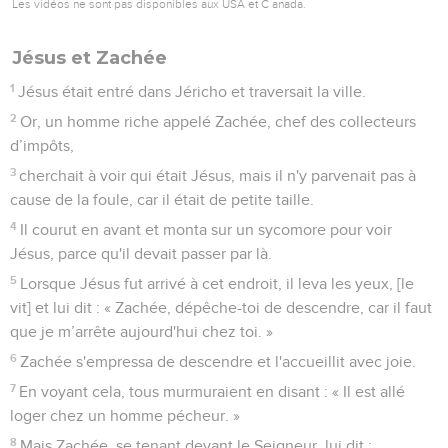
Les vidéos ne sont pas disponibles aux USA et C anada.
Jésus et Zachée
1
Jésus était entré dans Jéricho et traversait la ville.
2
Or, un homme riche appelé Zachée, chef des collecteurs
d’impôts,
3
cherchait à voir qui était Jésus, mais il n'y parvenait pas à
cause de la foule, car il était de petite taille.
4
Il courut en avant et monta sur un sycomore pour voir
Jésus, parce qu'il devait passer par là.
5
Lorsque Jésus fut arrivé à cet endroit, il leva les yeux, [le
vit] et lui dit : « Zachée, dépêche-toi de descendre, car il faut
que je m’arrête aujourd'hui chez toi. »
6
Zachée s'empressa de descendre et l'accueillit avec joie.
7
En voyant cela, tous murmuraient en disant : « Il est allé
loger chez un homme pécheur. »
8
Mais Zachée, se tenant devant le Seigneur, lui dit :