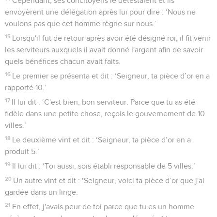
Cependant, ses concitoyens le détestaient et ils
envoyèrent une délégation après lui pour dire : ‘Nous ne
voulons pas que cet homme règne sur nous.’
15
Lorsqu'il fut de retour après avoir été désigné roi, il fit venir
les serviteurs auxquels il avait donné l'argent afin de savoir
quels bénéfices chacun avait faits.
16
Le premier se présenta et dit : ‘Seigneur, ta pièce d’or en a
rapporté 10.’
17
Il lui dit : ‘C'est bien, bon serviteur. Parce que tu as été
fidèle dans une petite chose, reçois le gouvernement de 10
villes.’
18
Le deuxième vint et dit : ‘Seigneur, ta pièce d’or en a
produit 5.’
19
Il lui dit : ‘Toi aussi, sois établi responsable de 5 villes.’
20
Un autre vint et dit : ‘Seigneur, voici ta pièce d’or que j'ai
gardée dans un linge.
21
En effet, j'avais peur de toi parce que tu es un homme