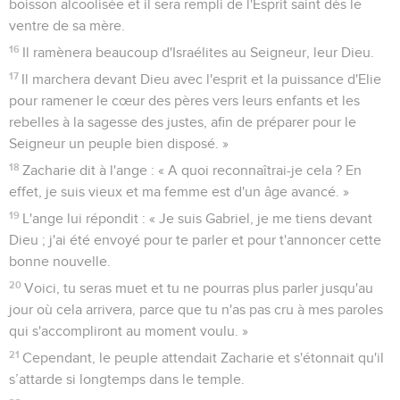
boisson alcoolisée et il sera rempli de l'Esprit saint dès le
ventre de sa mère.
16
Il ramènera beaucoup d'Israélites au Seigneur, leur Dieu.
17
Il marchera devant Dieu avec l'esprit et la puissance d'Elie
pour ramener le cœur des pères vers leurs enfants et les
rebelles à la sagesse des justes, afin de préparer pour le
Seigneur un peuple bien disposé. »
18
Zacharie dit à l'ange : « A quoi reconnaîtrai-je cela ? En
effet, je suis vieux et ma femme est d'un âge avancé. »
19
L'ange lui répondit : « Je suis Gabriel, je me tiens devant
Dieu ; j'ai été envoyé pour te parler et pour t'annoncer cette
bonne nouvelle.
20
Voici, tu seras muet et tu ne pourras plus parler jusqu'au
jour où cela arrivera, parce que tu n'as pas cru à mes paroles
qui s'accompliront au moment voulu. »
21
Cependant, le peuple attendait Zacharie et s'étonnait qu'il
s’attarde si longtemps dans le temple.