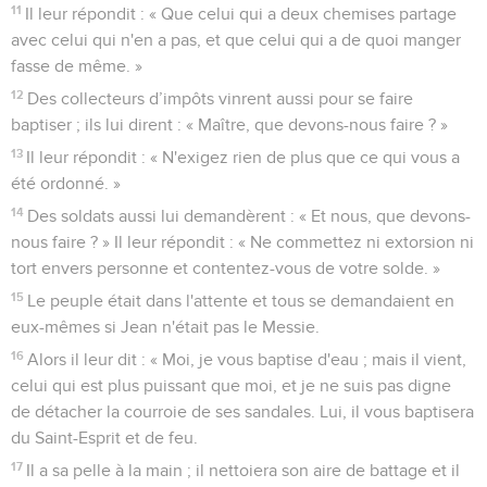
11
Il leur répondit : « Que celui qui a deux chemises partage
avec celui qui n'en a pas, et que celui qui a de quoi manger
fasse de même. »
12
Des collecteurs d’impôts vinrent aussi pour se faire
baptiser ; ils lui dirent : « Maître, que devons-nous faire ? »
13
Il leur répondit : « N'exigez rien de plus que ce qui vous a
été ordonné. »
14
Des soldats aussi lui demandèrent : « Et nous, que devons-
nous faire ? » Il leur répondit : « Ne commettez ni extorsion ni
tort envers personne et contentez-vous de votre solde. »
15
Le peuple était dans l'attente et tous se demandaient en
eux-mêmes si Jean n'était pas le Messie.
16
Alors il leur dit : « Moi, je vous baptise d'eau ; mais il vient,
celui qui est plus puissant que moi, et je ne suis pas digne
de détacher la courroie de ses sandales. Lui, il vous baptisera
du Saint-Esprit et de feu.
17
Il a sa pelle à la main ; il nettoiera son aire de battage et il