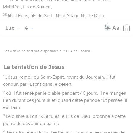
Maléléel, fils de Kaïnan,
38
fils d'Enos, fils de Seth, fils d'Adam, fils de Dieu.
Luc
4
Les vidéos ne sont pas disponibles aux USA et C anada.
La tentation de Jésus
1
Jésus, rempli du Saint-Esprit, revint du Jourdain. Il fut
conduit par l'Esprit dans le désert
2
où il fut tenté par le diable pendant 40 jours. Il ne mangea
rien durant ces jours-là et, quand cette période fut passée, il
eut faim.
3
Le diable lui dit : « Si tu es le Fils de Dieu, ordonne à cette
pierre de devenir du pain. »
4
Jésus lui répondit : « Il est écrit : L'homme ne vivra pas de