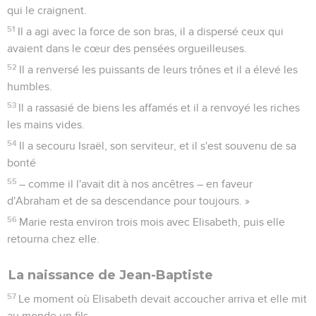
qui le craignent.
51
Il a agi avec la force de son bras, il a dispersé ceux qui
avaient dans le cœur des pensées orgueilleuses.
52
Il a renversé les puissants de leurs trônes et il a élevé les
humbles.
53
Il a rassasié de biens les affamés et il a renvoyé les riches
les mains vides.
54
Il a secouru Israël, son serviteur, et il s'est souvenu de sa
bonté
55
– comme il l'avait dit à nos ancêtres – en faveur
d'Abraham et de sa descendance pour toujours. »
56
Marie resta environ trois mois avec Elisabeth, puis elle
retourna chez elle.
La naissance de Jean-Baptiste
57
Le moment où Elisabeth devait accoucher arriva et elle mit
au monde un fils.