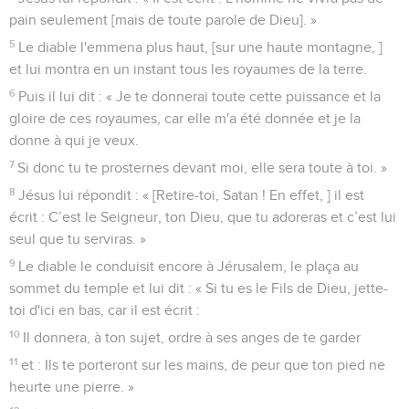
pain seulement [mais de toute parole de Dieu]. »
5
Le diable l'emmena plus haut, [sur une haute montagne, ]
et lui montra en un instant tous les royaumes de la terre.
6
Puis il lui dit : « Je te donnerai toute cette puissance et la
gloire de ces royaumes, car elle m'a été donnée et je la
donne à qui je veux.
7
Si donc tu te prosternes devant moi, elle sera toute à toi. »
8
Jésus lui répondit : « [Retire-toi, Satan ! En effet, ] il est
écrit : C’est le Seigneur, ton Dieu, que tu adoreras et c’est lui
seul que tu serviras. »
9
Le diable le conduisit encore à Jérusalem, le plaça au
sommet du temple et lui dit : « Si tu es le Fils de Dieu, jette-
toi d'ici en bas, car il est écrit :
10
Il donnera, à ton sujet, ordre à ses anges de te garder
11
et : Ils te porteront sur les mains, de peur que ton pied ne
heurte une pierre. »