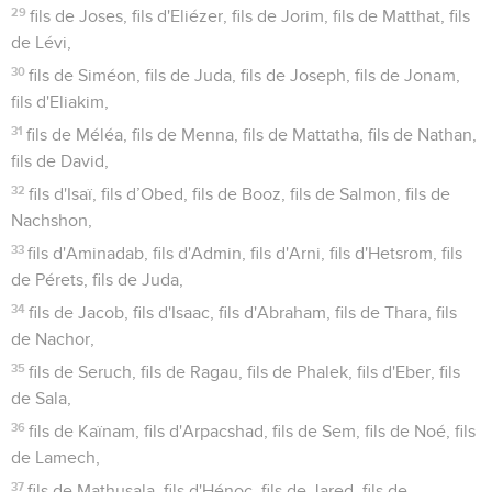
29
fils de Joses, fils d'Eliézer, fils de Jorim, fils de Matthat, fils
de Lévi,
30
fils de Siméon, fils de Juda, fils de Joseph, fils de Jonam,
fils d'Eliakim,
31
fils de Méléa, fils de Menna, fils de Mattatha, fils de Nathan,
fils de David,
32
fils d'Isaï, fils d’Obed, fils de Booz, fils de Salmon, fils de
Nachshon,
33
fils d'Aminadab, fils d'Admin, fils d'Arni, fils d'Hetsrom, fils
de Pérets, fils de Juda,
34
fils de Jacob, fils d'Isaac, fils d'Abraham, fils de Thara, fils
de Nachor,
35
fils de Seruch, fils de Ragau, fils de Phalek, fils d'Eber, fils
de Sala,
36
fils de Kaïnam, fils d'Arpacshad, fils de Sem, fils de Noé, fils
de Lamech,
37
fils de Mathusala, fils d'Hénoc, fils de Jared, fils de