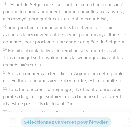
18
L'Esprit du Seigneur est sur moi, parce qu'il m'a consacré
par onction pour annoncer la bonne nouvelle aux pauvres ; il
m'a envoyé [pour guérir ceux qui ont le cœur brisé, ]
19
pour proclamer aux prisonniers la délivrance et aux
aveugles le recouvrement de la vue, pour renvoyer libres les
opprimés, pour proclamer une année de grâce du Seigneur.
20
Ensuite, il roula le livre, le remit au serviteur et s'assit.
Tous ceux qui se trouvaient dans la synagogue avaient les
regards fixés sur lui.
21
Alors il commença à leur dire : « Aujourd'hui cette parole
de l'Ecriture, que vous venez d'entendre, est accomplie. »
22
Tous lui rendaient témoignage ; ils étaient étonnés des
paroles de grâce qui sortaient de sa bouche et ils disaient :
« N'est-ce pas le fils de Joseph ? »
23
Jésus leur dit : « Vous allez sans doute me citer ce
proverbe : ‘Médecin, guéris-toi toi-même’, et vous me direz :
‘Fais ici, dans ta patrie, tout ce que, à ce que nous avons
Contenus
Versions
Commentaires
Strong
Dictionnaire