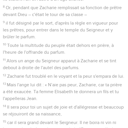
8
Or, pendant que Zacharie remplissait sa fonction de prêtre
devant Dieu – c'était le tour de sa classe –
9
il fut désigné par le sort, d'après la règle en vigueur pour
les prêtres, pour entrer dans le temple du Seigneur et y
brûler le parfum.
10
Toute la multitude du peuple était dehors en prière, à
l'heure de l'offrande du parfum.
11
Alors un ange du Seigneur apparut à Zacharie et se tint
debout à droite de l'autel des parfums.
12
Zacharie fut troublé en le voyant et la peur s'empara de lui.
13
Mais l'ange lui dit : « N’aie pas peur, Zacharie, car ta prière
a été exaucée. Ta femme Elisabeth te donnera un fils et tu
l'appelleras Jean.
14
Il sera pour toi un sujet de joie et d'allégresse et beaucoup
se réjouiront de sa naissance,
15
car il sera grand devant le Seigneur. Il ne boira ni vin ni