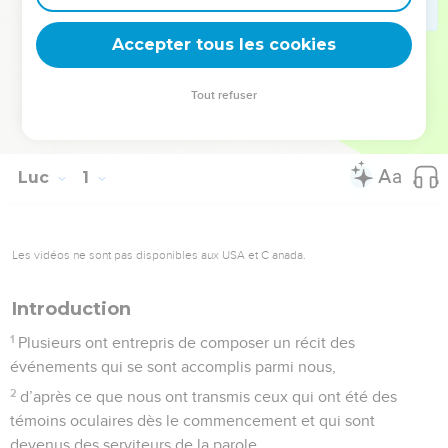
les envoie annoncer à tous les hommes qu’il est le Sauveur
!
Accepter tous les cookies
La Bible Du Semeur Copyright © 1992, 1999 by Biblica, Inc.® Used by
Tout refuser
permission. All rights reserved worldwide.
Luc
1
Les vidéos ne sont pas disponibles aux USA et C anada.
Introduction
1
Plusieurs ont entrepris de composer un récit des
événements qui se sont accomplis parmi nous,
2
d’après ce que nous ont transmis ceux qui ont été des
témoins oculaires dès le commencement et qui sont
devenus des serviteurs de la parole.