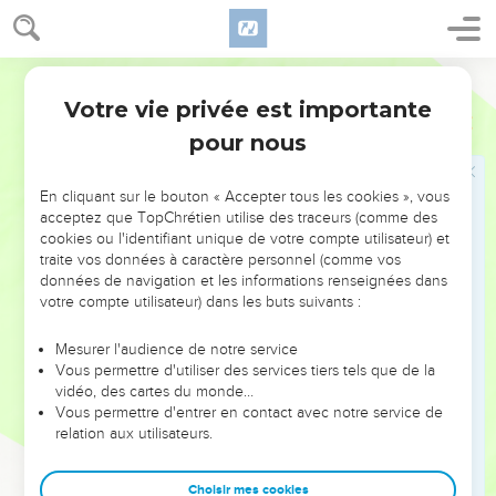
trouve dans la bouche de Jésus de nombreux
avertissements aux riches de ce monde — « Si un homme
parvient à posséder le monde entier, à quoi cela lui sert-il
Segond 21
s’il se perd ou se détruit lui-même ? » (9.25) — et des
Votre vie privée est importante
Luc
Introduction
encouragements aux petits de ce monde — « Heureux, vous
pour nous
qui êtes pauvres, car le *royaume de Dieu vous appartient !
» (6.20).
En cliquant sur le bouton « Accepter tous les cookies », vous
Mais le salut passe par la croix ! En même temps qu’il
acceptez que TopChrétien utilise des traceurs (comme des
cookies ou l'identifiant unique de votre compte utilisateur) et
proclame le salut, Jésus se prépare à l’accomplir : il monte à
traite vos données à caractère personnel (comme vos
*Jérusalem où il va mourir. Dès le chapitre 9, on voit croître
données de navigation et les informations renseignées dans
l’opposition à son égard, qui culmine dans sa mise à mort
votre compte utilisateur) dans les buts suivants :
(ch. 22 et 23).
Mesurer l'audience de notre service
Vous permettre d'utiliser des services tiers tels que de la
Le chapitre 24 relate le dernier et le principal événement
vidéo, des cartes du monde…
parmi tous ceux que les témoins oculaires ont transmis à
Vous permettre d'entrer en contact avec notre service de
Luc : la résurrection. Jésus ressuscité apparaît aux *apôtres,
relation aux utilisateurs.
à des femmes et à des *disciples qui pleuraient sa mort, et il
leur explique tout ce qui le concernait dans les Ecritures. Il
Choisir mes cookies