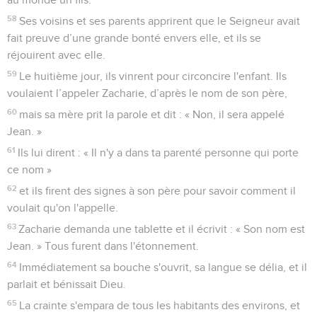
58
Ses voisins et ses parents apprirent que le Seigneur avait
fait preuve d’une grande bonté envers elle, et ils se
réjouirent avec elle.
59
Le huitième jour, ils vinrent pour circoncire l'enfant. Ils
voulaient l’appeler Zacharie, d’après le nom de son père,
60
mais sa mère prit la parole et dit : « Non, il sera appelé
Jean. »
61
Ils lui dirent : « Il n'y a dans ta parenté personne qui porte
ce nom »
62
et ils firent des signes à son père pour savoir comment il
voulait qu'on l'appelle.
63
Zacharie demanda une tablette et il écrivit : « Son nom est
Jean. » Tous furent dans l'étonnement.
64
Immédiatement sa bouche s'ouvrit, sa langue se délia, et il
parlait et bénissait Dieu.
65
La crainte s'empara de tous les habitants des environs, et