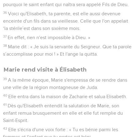
pourquoi le saint enfant qui naîtra sera appelé Fils de Dieu.
36
Voici qu'Elisabeth, ta parente, est elle aussi devenue
enceinte d'un fils dans sa vieillesse. Celle que l'on appelait
‘la stérile’est dans son sixième mois.
37
En effet, rien n'est impossible à Dieu. »
38
Marie dit : « Je suis la servante du Seigneur. Que ta parole
s’accomplisse pour moi ! » Et l'ange la quitta.
Marie rend visite à Élisabeth
39
A la même époque, Marie s'empressa de se rendre dans
une ville de la région montagneuse de Juda.
40
Elle entra dans la maison de Zacharie et salua Elisabeth.
41
Dès qu'Elisabeth entendit la salutation de Marie, son
enfant remua brusquement en elle et elle fut remplie du
Saint-Esprit.
42
Elle s'écria d'une voix forte : « Tu es bénie parmi les
femmes et l'enfant que tu portes est béni.