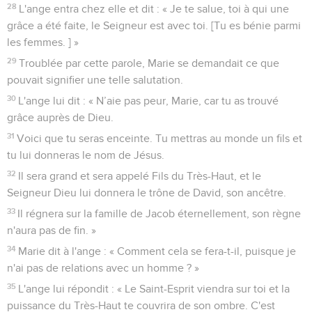
28
L'ange entra chez elle et dit : « Je te salue, toi à qui une
grâce a été faite, le Seigneur est avec toi. [Tu es bénie parmi
les femmes. ] »
29
Troublée par cette parole, Marie se demandait ce que
pouvait signifier une telle salutation.
30
L'ange lui dit : « N’aie pas peur, Marie, car tu as trouvé
grâce auprès de Dieu.
31
Voici que tu seras enceinte. Tu mettras au monde un fils et
tu lui donneras le nom de Jésus.
32
Il sera grand et sera appelé Fils du Très-Haut, et le
Seigneur Dieu lui donnera le trône de David, son ancêtre.
33
Il régnera sur la famille de Jacob éternellement, son règne
n'aura pas de fin. »
34
Marie dit à l'ange : « Comment cela se fera-t-il, puisque je
n'ai pas de relations avec un homme ? »
35
L'ange lui répondit : « Le Saint-Esprit viendra sur toi et la
puissance du Très-Haut te couvrira de son ombre. C'est