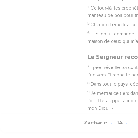
4
Ce jour-là, les prophè
manteau de poil pour t
5
Chacun d'eux dira : « 
6
Et si on lui demande :
maison de ceux qui m'ai
Le Seigneur rec
7
Epée, réveille-toi co
l’univers. *Frappe le be
8
Dans tout le pays, décl
9
Je mettrai ce tiers da
l'or. Il fera appel à mon 
mon Dieu. »
Zacharie
14