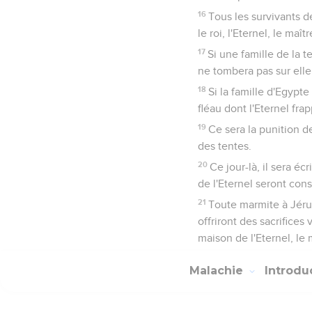
16
Tous les survivants 
le roi, l'Eternel, le maî
17
Si une famille de la t
ne tombera pas sur elle
18
Si la famille d'Egypte
fléau dont l'Eternel fra
19
Ce sera la punition d
des tentes.
20
Ce jour-là, il sera é
de l'Eternel seront con
21
Toute marmite à Jérus
offriront des sacrifices
maison de l'Eternel, le m
Malachie
Introdu