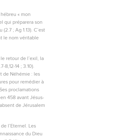
en hébreu « mon
l qui préparera son
(2.7 ; Ag 1.13). C’est
t le nom véritable
 retour de l’exil, la
-8,12-14 ; 3.10).
t de Néhémie : les
ures pour remédier à
. Ses proclamations
m en 458 avant Jésus-
t absent de Jérusalem
de l’Eternel. Les
connaissance du Dieu