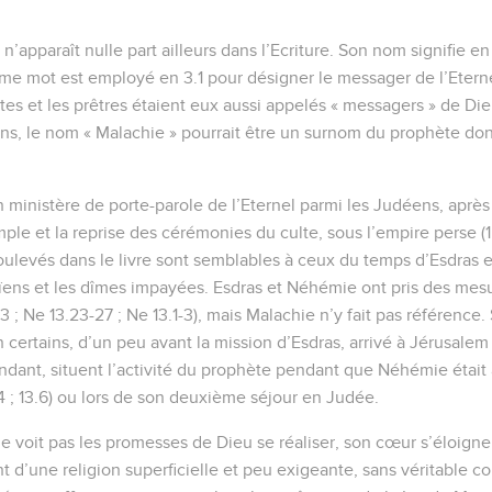
n’apparaît nulle part ailleurs dans l’Ecriture. Son nom signifie 
e mot est employé en 3.1 pour désigner le messager de l’Eterne
es et les prêtres étaient eux aussi appelés « messagers » de Dieu 
ins, le nom « Malachie » pourrait être un surnom du prophète don
ministère de porte-parole de l’Eternel parmi les Judéens, après le
le et la reprise des cérémonies du culte, sous l’empire perse (1.7
ulevés dans le livre sont semblables à ceux du temps d’Esdras e
ïens et les dîmes impayées. Esdras et Néhémie ont pris des mes
0.3 ; Ne 13.23-27 ; Ne 13.1-3), mais Malachie n’y fait pas référence
n certains, d’un peu avant la mission d’Esdras, arrivé à Jérusale
endant, situent l’activité du prophète pendant que Néhémie étai
4 ; 13.6) ou lors de son deuxième séjour en Judée.
e voit pas les promesses de Dieu se réaliser, son cœur s’éloigne 
 d’une religion superficielle et peu exigeante, sans véritable 