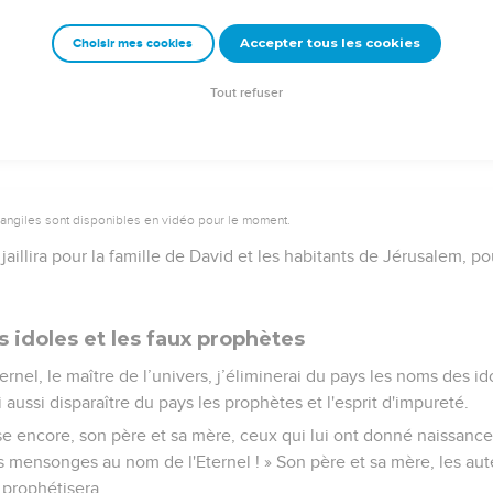
than à part et les femmes à part,
Accepter tous les cookies
Choisir mes cookies
de Lévi à part et les femmes à part, le clan de Shimeï à part et le
ans chacun à part et leurs femmes à part.
Tout refuser
vangiles sont disponibles en vidéo pour le moment.
jaillira pour la famille de David et les habitants de Jérusalem, p
s idoles et les faux prophètes
ternel, le maître de l’univers, j’éliminerai du pays les noms des id
 aussi disparaître du pays les prophètes et l'esprit d'impureté.
e encore, son père et sa mère, ceux qui lui ont donné naissance, 
es mensonges au nom de l'Eternel ! » Son père et sa mère, les aute
 prophétisera.