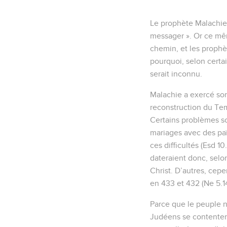
Le prophète Malachie 
messager ». Or ce mêm
chemin, et les prophèt
pourquoi, selon certa
serait inconnu.
Malachie a exercé son 
reconstruction du Temp
Certains problèmes so
mariages avec des pa
ces difficultés (Esd 1
dateraient donc, selo
Christ. D’autres, cep
en 433 et 432 (Ne 5.1
Parce que le peuple n
Judéens se contentent