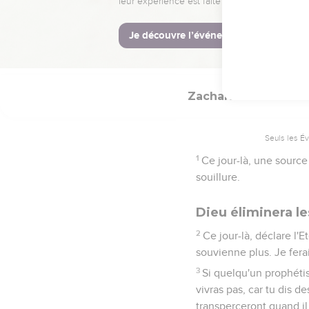
clan de la famille de Na
13
le clan de la famille 
14
et tous les autres cl
Zacharie
13
Seuls les É
1
Ce jour-là, une source 
souillure.
Dieu éliminera le
2
Ce jour-là, déclare l'E
souvienne plus. Je ferai
3
Si quelqu'un prophétis
vivras pas, car tu dis d
transperceront quand il