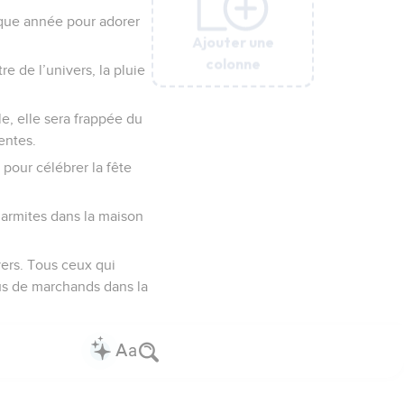
aque année pour adorer
Ajouter une
Ajouter une
Ajouter une
Ajouter une
Ajouter une
colonne
colonne
colonne
colonne
colonne
re de l’univers, la pluie
le, elle sera frappée du
entes.
 pour célébrer la fête
 marmites dans la maison
vers. Tous ceux qui
plus de marchands dans la