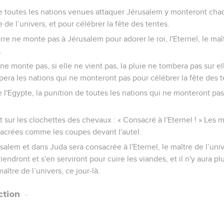
de toutes les nations venues attaquer Jérusalem y monteront ch
tre de l’univers, et pour célébrer la fête des tentes.
erre ne monte pas à Jérusalem pour adorer le roi, l'Eternel, le maît
.
 ne monte pas, si elle ne vient pas, la pluie ne tombera pas sur el
ppera les nations qui ne monteront pas pour célébrer la fête des t
e l'Egypte, la punition de toutes les nations qui ne monteront pas
crit sur les clochettes des chevaux : « Consacré à l'Eternel ! » Les
sacrées comme les coupes devant l'autel.
alem et dans Juda sera consacrée à l'Eternel, le maître de l’uni
 viendront et s'en serviront pour cuire les viandes, et il n'y aura 
aître de l’univers, ce jour-là.
ction