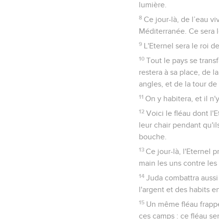
lumière.
8
Ce jour-là, de l’eau vi
Méditerranée. Ce sera le
9
L'Eternel sera le roi d
10
Tout le pays se tran
restera à sa place, de 
angles, et de la tour de
11
On y habitera, et il 
12
Voici le fléau dont l'
leur chair pendant qu'il
bouche.
13
Ce jour-là, l'Eternel
main les uns contre les 
14
Juda combattra aussi 
l'argent et des habits e
15
Un même fléau frapper
ces camps : ce fléau ser