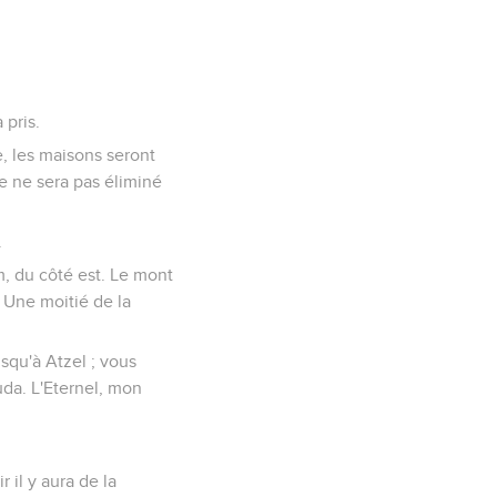
 pris.
e, les maisons seront
ple ne sera pas éliminé
.
em, du côté est. Le mont
. Une moitié de la
squ'à Atzel ; vous
uda. L'Eternel, mon
r il y aura de la