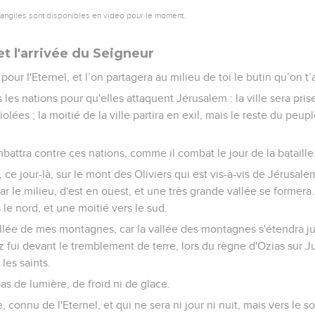
vangiles sont disponibles en vidéo pour le moment.
 et l'arrivée du Seigneur
pour l'Eternel, et l’on partagera au milieu de toi le butin qu’on t’a
 les nations pour qu'elles attaquent Jérusalem : la ville sera pris
iolées ; la moitié de la ville partira en exil, mais le reste du peu
mbattra contre ces nations, comme il combat le jour de la bataille
 ce jour-là, sur le mont des Oliviers qui est vis-à-vis de Jérusal
ar le milieu, d'est en ouest, et une très grande vallée se formera
le nord, et une moitié vers le sud.
allée de mes montagnes, car la vallée des montagnes s'étendra ju
fui devant le tremblement de terre, lors du règne d'Ozias sur J
les saints.
 pas de lumière, de froid ni de glace.
 connu de l'Eternel, et qui ne sera ni jour ni nuit, mais vers le soi