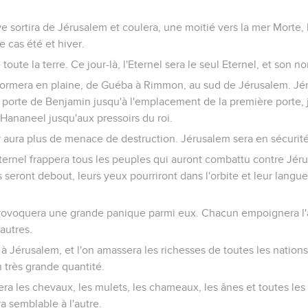
ve sortira de Jérusalem et coulera, une moitié vers la mer Morte, l
 cas été et hiver.
e toute la terre. Ce jour-là, l'Eternel sera le seul Eternel, et son 
sformera en plaine, de Guéba à Rimmon, au sud de Jérusalem. Jé
la porte de Benjamin jusqu'à l'emplacement de la première porte, 
 Hananeel jusqu'aux pressoirs du roi.
n'y aura plus de menace de destruction. Jérusalem sera en sécurité
Eternel frappera tous les peuples qui auront combattu contre Jérus
s seront debout, leurs yeux pourriront dans l'orbite et leur langue
 provoquera une grande panique parmi eux. Chacun empoignera l'au
autres.
à Jérusalem, et l'on amassera les richesses de toutes les nations
n très grande quantité.
a les chevaux, les mulets, les chameaux, les ânes et toutes les
a semblable à l'autre.