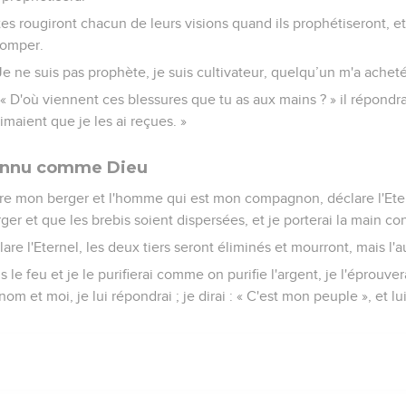
tes rougiront chacun de leurs visions quand ils prophétiseront, et
romper.
Je ne suis pas prophète, je suis cultivateur, quelqu’un m'a achet
 « D'où viennent ces blessures que tu as aux mains ? » il répondra 
maient que je les ai reçues. »
onnu comme Dieu
ntre mon berger et l'homme qui est mon compagnon, déclare l'Eter
rger et que les brebis soient dispersées, et je porterai la main con
are l'Eternel, les deux tiers seront éliminés et mourront, mais l'au
ns le feu et je le purifierai comme on purifie l'argent, je l'épro
nom et moi, je lui répondrai ; je dirai : « C'est mon peuple », et lui, 