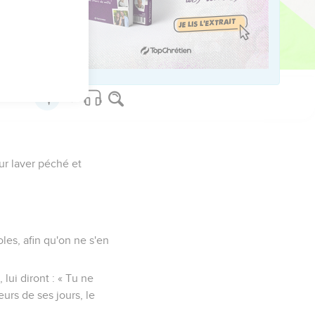
s femmes à part,
our laver péché et
oles, afin qu'on ne s'en
lui diront : « Tu ne
urs de ses jours, le