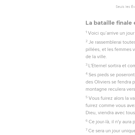
Seuls les É
La bataille finale
1
Voici qu’arrive un jour 
2
Je rassemblerai toutes
pillées, et les femmes v
de la ville.
3
L'Eternel sortira et co
4
Ses pieds se poseront,
des Oliviers se fendra p
montagne reculera vers 
5
Vous fuirez alors la v
fuirez comme vous avez 
Dieu, viendra avec tous 
6
Ce jour-là, il n'y aura
7
Ce sera un jour unique,