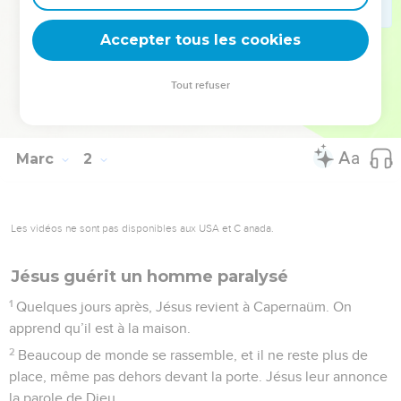
des endroits déserts. Et les gens viennent à lui de tous les
côtés.
Accepter tous les cookies
© Société biblique française – Bibli’O, 2000, avec autorisation. Pour vous procurer
Tout refuser
une Bible imprimée, rendez-vous sur www.editionsbiblio.fr
Marc
2
Les vidéos ne sont pas disponibles aux USA et C anada.
Jésus guérit un homme paralysé
1
Quelques jours après, Jésus revient à Capernaüm. On
apprend qu’il est à la maison.
2
Beaucoup de monde se rassemble, et il ne reste plus de
place, même pas dehors devant la porte. Jésus leur annonce
la parole de Dieu.