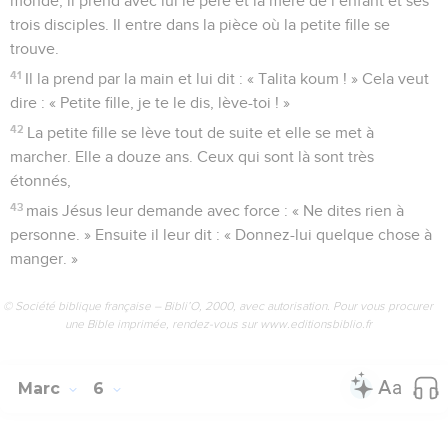
monde, il prend avec lui le père et la mère de l’enfant et ses
trois disciples. Il entre dans la pièce où la petite fille se
trouve.
41
Il la prend par la main et lui dit : « Talita koum ! » Cela veut
dire : « Petite fille, je te le dis, lève-toi ! »
42
La petite fille se lève tout de suite et elle se met à
marcher. Elle a douze ans. Ceux qui sont là sont très
étonnés,
43
mais Jésus leur demande avec force : « Ne dites rien à
personne. » Ensuite il leur dit : « Donnez-lui quelque chose à
manger. »
© Société biblique française – Bibli’O, 2000, avec autorisation. Pour vous procurer
une Bible imprimée, rendez-vous sur www.editionsbiblio.fr
Marc
6