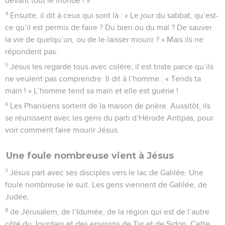
devant tout le monde ! »
4
Ensuite, il dit à ceux qui sont là : « Le jour du sabbat, qu’est-
ce qu’il est permis de faire ? Du bien ou du mal ? De sauver
la vie de quelqu’un, ou de le laisser mourir ? » Mais ils ne
répondent pas.
5
Jésus les regarde tous avec colère, il est triste parce qu’ils
ne veulent pas comprendre. Il dit à l’homme : « Tends ta
main ! » L’homme tend sa main et elle est guérie !
6
Les Pharisiens sortent de la maison de prière. Aussitôt, ils
se réunissent avec les gens du parti d’Hérode Antipas, pour
voir comment faire mourir Jésus.
Une foule nombreuse vient à Jésus
7
Jésus part avec ses disciples vers le lac de Galilée. Une
foule nombreuse le suit. Les gens viennent de Galilée, de
Judée,
8
de Jérusalem, de l’Idumée, de la région qui est de l’autre
côté du Jourdain et des environs de Tyr et de Sidon. Cette