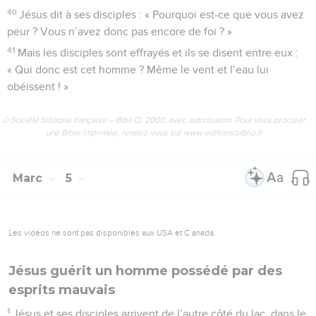
40
Jésus dit à ses disciples : « Pourquoi est-ce que vous avez
peur ? Vous n’avez donc pas encore de foi ? »
41
Mais les disciples sont effrayés et ils se disent entre eux :
« Qui donc est cet homme ? Même le vent et l’eau lui
obéissent ! »
© Société biblique française – Bibli’O, 2000, avec autorisation. Pour vous procurer
une Bible imprimée, rendez-vous sur www.editionsbiblio.fr
Marc
5
Les vidéos ne sont pas disponibles aux USA et C anada.
Jésus guérit un homme possédé par des
esprits mauvais
1
Jésus et ses disciples arrivent de l’autre côté du lac, dans le