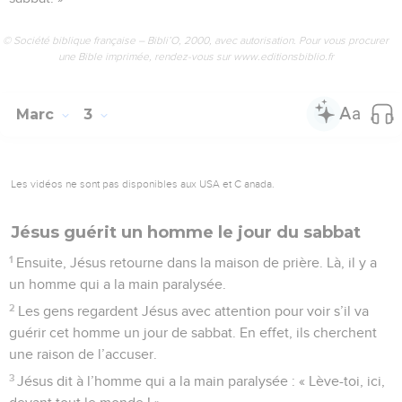
© Société biblique française – Bibli’O, 2000, avec autorisation. Pour vous procurer
une Bible imprimée, rendez-vous sur www.editionsbiblio.fr
Marc
3
Les vidéos ne sont pas disponibles aux USA et C anada.
Jésus guérit un homme le jour du sabbat
1
Ensuite, Jésus retourne dans la maison de prière. Là, il y a
un homme qui a la main paralysée.
2
Les gens regardent Jésus avec attention pour voir s’il va
guérir cet homme un jour de sabbat. En effet, ils cherchent
une raison de l’accuser.
3
Jésus dit à l’homme qui a la main paralysée : « Lève-toi, ici,