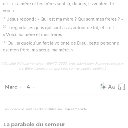
dit : « Ta mère et tes frères sont là, dehors, ils veulent te
voir. »
33
Jésus répond : « Qui est ma mère ? Qui sont mes frères ? »
34
Il regarde les gens qui sont assis autour de lui, et il dit :
« Voici ma mère et mes frères.
35
Oui, si quelqu’un fait la volonté de Dieu, cette personne
est mon frère, ma sœur, ma mère. »
© Société biblique française – Bibli’O, 2000, avec autorisation. Pour vous procurer
une Bible imprimée, rendez-vous sur www.editionsbiblio.fr
Marc
4
Les vidéos ne sont pas disponibles aux USA et C anada.
La parabole du semeur