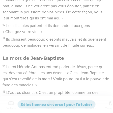
part, quand ils ne voudront pas vous écouter, partez en
secouant la poussière de vos pieds. De cette façon, vous
leur montrerez qu’ils ont mal agi. »
12
Les disciples partent et ils demandent aux gens :
« Changez votre vie ! »
13
Ils chassent beaucoup d’esprits mauvais, et ils guérissent
beaucoup de malades, en versant de l’huile sur eux.
La mort de Jean-Baptiste
14
Le roi Hérode Antipas entend parler de Jésus, parce qu’il
est devenu célèbre. Les uns disent : « C’est Jean-Baptiste
qui s’est réveillé de la mort ! Voilà pourquoi il a le pouvoir de
faire des miracles. »
15
D’autres disent : « C’est un prophète, comme un des
prophètes d’autrefois. »
16
Quand Hérode entend cela, il dit : « C’est Jean-Baptiste !
Contenus
Versions
Commentaires
Strong
Dictionnaire
Je lui ai fait couper la tête, mais il s’est réveillé de la mort ! »