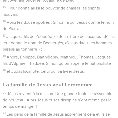
envoyer annoncer le Royaume de Dieu.
15
Il leur donne aussi le pouvoir de chasser les esprits
mauvais.
16
Voici les douze apôtres : Simon, à qui Jésus donne le nom
de Pierre ;
17
Jacques, fils de Zébédée, et Jean, frère de Jacques : Jésus
leur donne le nom de Boanergès, c’est-à-dire « les hommes
pareils au tonnerre » ;
18
André, Philippe, Barthélemy, Matthieu, Thomas, Jacques
fils d’Alphée, Thaddée, Simon qu’on appelle le nationaliste
19
et Judas Iscariote, celui qui va livrer Jésus.
La famille de Jésus veut l'emmener
20
Jésus revient à la maison. Une grande foule se rassemble
de nouveau. Alors Jésus et ses disciples n’ont même pas le
temps de manger !
21
Les gens de la famille de Jésus apprennent cela et ils se