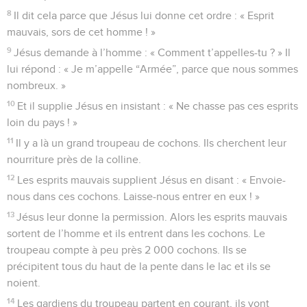
8
Il dit cela parce que Jésus lui donne cet ordre : « Esprit
mauvais, sors de cet homme ! »
9
Jésus demande à l’homme : « Comment t’appelles-tu ? » Il
lui répond : « Je m’appelle “Armée”, parce que nous sommes
nombreux. »
10
Et il supplie Jésus en insistant : « Ne chasse pas ces esprits
loin du pays ! »
11
Il y a là un grand troupeau de cochons. Ils cherchent leur
nourriture près de la colline.
12
Les esprits mauvais supplient Jésus en disant : « Envoie-
nous dans ces cochons. Laisse-nous entrer en eux ! »
13
Jésus leur donne la permission. Alors les esprits mauvais
sortent de l’homme et ils entrent dans les cochons. Le
troupeau compte à peu près 2 000 cochons. Ils se
précipitent tous du haut de la pente dans le lac et ils se
noient.
14
Les gardiens du troupeau partent en courant, ils vont