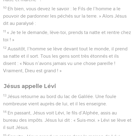
10
Eh bien, vous devez le savoir : le Fils de l’homme a le
pouvoir de pardonner les péchés sur la terre. » Alors Jésus
dit au paralysé :
11
« Je te le demande, lève-toi, prends ta natte et rentre chez
toi ! »
12
Aussitôt, l’homme se lève devant tout le monde, il prend
sa natte et il sort. Tous les gens sont très étonnés et ils
disent : « Nous n’avons jamais vu une chose pareille !
Vraiment, Dieu est grand ! »
Jésus appelle Lévi
13
Jésus retourne au bord du lac de Galilée. Une foule
nombreuse vient auprès de lui, et il les enseigne.
14
En passant, Jésus voit Lévi, le fils d’Alphée, assis au
bureau des impôts. Jésus lui dit : « Suis-moi. » Lévi se lève et
il suit Jésus.
15