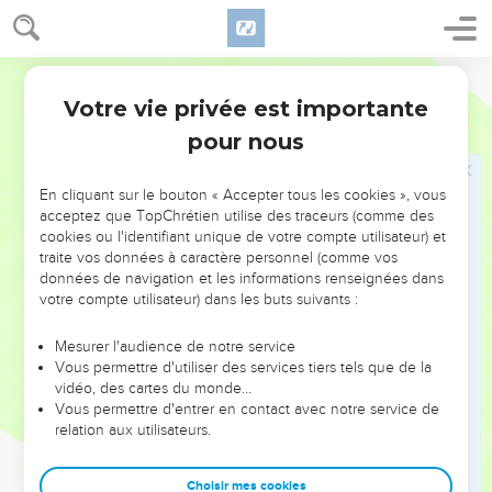
mauvais.
Jésus guérit un lépreux
Parole de Vie
Votre vie privée est importante
40
Un lépreux s’approche de Jésus. Il se met à genoux
Marc
1
devant lui et lui demande son aide en disant : « Si tu le veux,
pour nous
tu peux me guérir. »
41
Jésus est plein de pitié pour lui. Il tend la main, touche le
En cliquant sur le bouton « Accepter tous les cookies », vous
acceptez que TopChrétien utilise des traceurs (comme des
lépreux et lui dit : « Je le veux, sois guéri. »
cookies ou l'identifiant unique de votre compte utilisateur) et
42
Aussitôt la lèpre quitte le malade, il est guéri.
traite vos données à caractère personnel (comme vos
données de navigation et les informations renseignées dans
43
Jésus parle sévèrement à l’homme. Aussitôt après, il le
votre compte utilisateur) dans les buts suivants :
chasse en lui disant :
44
« Attention, ne dis rien à personne ! Mais va te montrer au
Mesurer l'audience de notre service
Vous permettre d'utiliser des services tiers tels que de la
prêtre et offre le sacrifice que Moïse a commandé. Ainsi,
vidéo, des cartes du monde…
tous auront la preuve que tu es guéri. »
Vous permettre d'entrer en contact avec notre service de
45
relation aux utilisateurs.
L’homme s’en va, mais il se met à raconter partout, et à
tout le monde, ce qui s’est passé. C’est pourquoi Jésus ne
peut plus se montrer dans une ville, il reste en dehors, dans
Choisir mes cookies