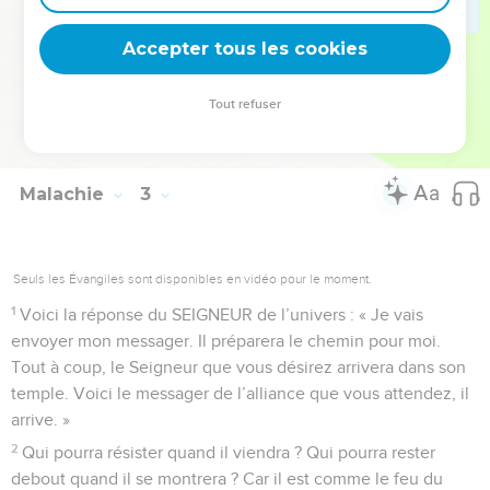
regarde avec bonté. Il approuve ces gens-là. » Vous dites
Accepter tous les cookies
aussi : « Le Dieu qui juge avec justice, que fait-il ? »
© Société biblique française – Bibli’O, 2000, avec autorisation. Pour vous procurer
Tout refuser
une Bible imprimée, rendez-vous sur www.editionsbiblio.fr
Malachie
3
Seuls les Évangiles sont disponibles en vidéo pour le moment.
1
Voici la réponse du SEIGNEUR de l’univers : « Je vais
envoyer mon messager. Il préparera le chemin pour moi.
Tout à coup, le Seigneur que vous désirez arrivera dans son
temple. Voici le messager de l’alliance que vous attendez, il
arrive. »
2
Qui pourra résister quand il viendra ? Qui pourra rester
debout quand il se montrera ? Car il est comme le feu du