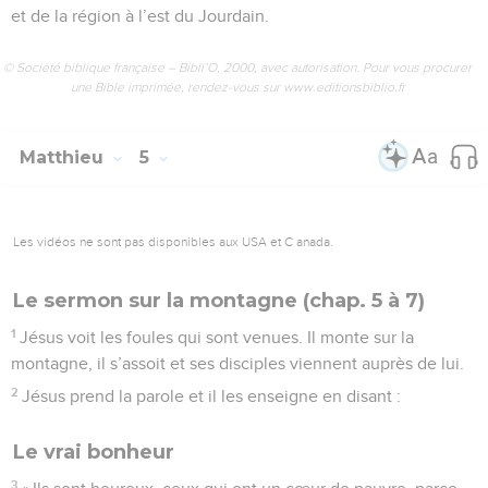
et de la région à l’est du Jourdain.
© Société biblique française – Bibli’O, 2000, avec autorisation. Pour vous procurer
une Bible imprimée, rendez-vous sur www.editionsbiblio.fr
Matthieu
5
Les vidéos ne sont pas disponibles aux USA et C anada.
Le sermon sur la montagne (chap. 5 à 7)
1
Jésus voit les foules qui sont venues. Il monte sur la
montagne, il s’assoit et ses disciples viennent auprès de lui.
2
Jésus prend la parole et il les enseigne en disant :
Le vrai bonheur
3