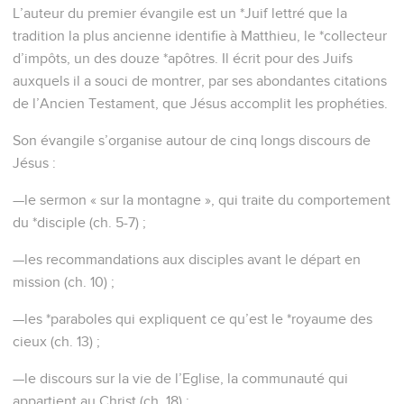
L’auteur du premier évangile est un *Juif lettré que la
tradition la plus ancienne identifie à Matthieu, le *collecteur
d’impôts, un des douze *apôtres. Il écrit pour des Juifs
auxquels il a souci de montrer, par ses abondantes citations
de l’Ancien Testament, que Jésus accomplit les prophéties.
Son évangile s’organise autour de cinq longs discours de
Jésus :
—le sermon « sur la montagne », qui traite du comportement
du *disciple (ch. 5-7) ;
—les recommandations aux disciples avant le départ en
mission (ch. 10) ;
—les *paraboles qui expliquent ce qu’est le *royaume des
cieux (ch. 13) ;
—le discours sur la vie de l’Eglise, la communauté qui
appartient au Christ (ch. 18) ;