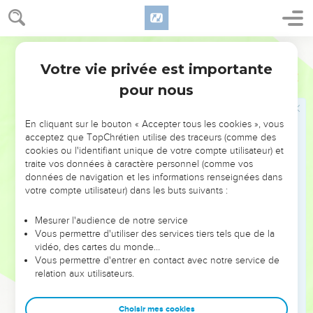
pourtant votre compagne, et vous vous étiez engagés
envers elle.
Parole de Vie
15
Est-ce que le SEIGNEUR n’a pas fait de vous une seule
personne avec elle, un seul corps animé du même souffle de
Votre vie privée est importante
Malachie
2
vie ? Et qu’est-ce que cette personne unique veut ? Avoir les
pour nous
enfants que Dieu donne, n’est-ce pas ? Faites attention à
vous-mêmes ! Ne trahissez pas la femme que vous avez
En cliquant sur le bouton « Accepter tous les cookies », vous
choisie pendant votre jeunesse !
acceptez que TopChrétien utilise des traceurs (comme des
cookies ou l'identifiant unique de votre compte utilisateur) et
16
En effet, voici ce que dit le SEIGNEUR, Dieu d’Israël : « Si
traite vos données à caractère personnel (comme vos
quelqu’un renvoie sa femme parce qu’il la déteste, il est
données de navigation et les informations renseignées dans
coupable de violence. » C’est le SEIGNEUR de l’univers qui
votre compte utilisateur) dans les buts suivants :
parle. Faites donc attention à vous-mêmes ! Ne trahissez pas
vos promesses !
Mesurer l'audience de notre service
Vous permettre d'utiliser des services tiers tels que de la
vidéo, des cartes du monde…
Le Seigneur va envoyer son messager
Vous permettre d'entrer en contact avec notre service de
relation aux utilisateurs.
17
Vous fatiguez le SEIGNEUR avec vos discours. Vous dites :
« Comment est-ce que nous le fatiguons ? » Vous le fatiguez
Choisir mes cookies
quand vous dites : « Ceux qui font le mal, le SEIGNEUR les