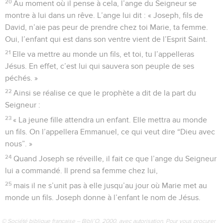
20
Au moment où il pense à cela, l’ange du Seigneur se
montre à lui dans un rêve. L’ange lui dit : « Joseph, fils de
David, n’aie pas peur de prendre chez toi Marie, ta femme.
Oui, l’enfant qui est dans son ventre vient de l’Esprit Saint.
21
Elle va mettre au monde un fils, et toi, tu l’appelleras
Jésus. En effet, c’est lui qui sauvera son peuple de ses
péchés. »
22
Ainsi se réalise ce que le prophète a dit de la part du
Seigneur :
23
« La jeune fille attendra un enfant. Elle mettra au monde
un fils. On l’appellera Emmanuel, ce qui veut dire “Dieu avec
nous”. »
24
Quand Joseph se réveille, il fait ce que l’ange du Seigneur
lui a commandé. Il prend sa femme chez lui,
25
mais il ne s’unit pas à elle jusqu’au jour où Marie met au
monde un fils. Joseph donne à l’enfant le nom de Jésus.
© Société biblique française – Bibli’O, 2000, avec autorisation. Pour vous procurer