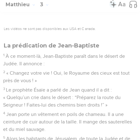
Matthieu
3
Les vidéos ne sont pas disponibles aux USA et C anada.
La prédication de Jean-Baptiste
1
À ce moment-là, Jean-Baptiste paraît dans le désert de
Judée. Il annonce :
2
« Changez votre vie ! Oui, le Royaume des cieux est tout
près de vous ! »
3
Le prophète Ésaïe a parlé de Jean quand il a dit :
« Quelqu’un crie dans le désert : “Préparez la route du
Seigneur ! Faites-lui des chemins bien droits !” »
4
Jean porte un vêtement en poils de chameau. Il a une
ceinture de cuir autour de la taille. Il mange des sauterelles
et du miel sauvage.
5
Alors les habitants de Jérusalem, de toute la Judée et de