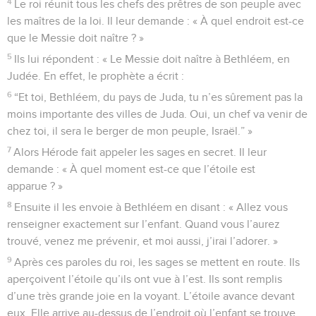
4
Le roi réunit tous les chefs des prêtres de son peuple avec
les maîtres de la loi. Il leur demande : « À quel endroit est-ce
que le Messie doit naître ? »
5
Ils lui répondent : « Le Messie doit naître à Bethléem, en
Judée. En effet, le prophète a écrit :
6
“Et toi, Bethléem, du pays de Juda, tu n’es sûrement pas la
moins importante des villes de Juda. Oui, un chef va venir de
chez toi, il sera le berger de mon peuple, Israël.” »
7
Alors Hérode fait appeler les sages en secret. Il leur
demande : « À quel moment est-ce que l’étoile est
apparue ? »
8
Ensuite il les envoie à Bethléem en disant : « Allez vous
renseigner exactement sur l’enfant. Quand vous l’aurez
trouvé, venez me prévenir, et moi aussi, j’irai l’adorer. »
9
Après ces paroles du roi, les sages se mettent en route. Ils
aperçoivent l’étoile qu’ils ont vue à l’est. Ils sont remplis
d’une très grande joie en la voyant. L’étoile avance devant
eux. Elle arrive au-dessus de l’endroit où l’enfant se trouve,