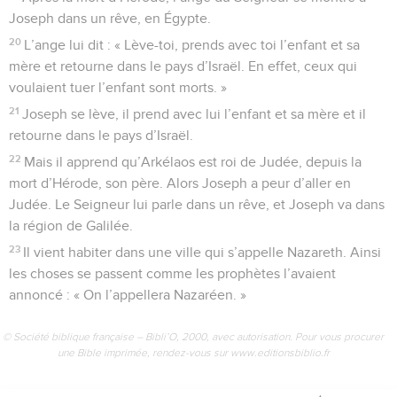
Joseph dans un rêve, en Égypte.
20
L’ange lui dit : « Lève-toi, prends avec toi l’enfant et sa
mère et retourne dans le pays d’Israël. En effet, ceux qui
voulaient tuer l’enfant sont morts. »
21
Joseph se lève, il prend avec lui l’enfant et sa mère et il
retourne dans le pays d’Israël.
22
Mais il apprend qu’Arkélaos est roi de Judée, depuis la
mort d’Hérode, son père. Alors Joseph a peur d’aller en
Judée. Le Seigneur lui parle dans un rêve, et Joseph va dans
la région de Galilée.
23
Il vient habiter dans une ville qui s’appelle Nazareth. Ainsi
les choses se passent comme les prophètes l’avaient
annoncé : « On l’appellera Nazaréen. »
© Société biblique française – Bibli’O, 2000, avec autorisation. Pour vous procurer
une Bible imprimée, rendez-vous sur www.editionsbiblio.fr