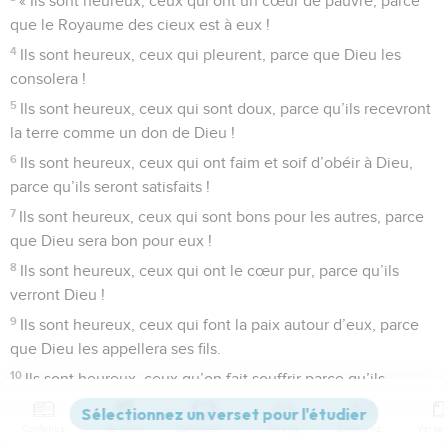
« Ils sont heureux, ceux qui ont un cœur de pauvre, parce
que le Royaume des cieux est à eux !
4
Ils sont heureux, ceux qui pleurent, parce que Dieu les
consolera !
5
Ils sont heureux, ceux qui sont doux, parce qu’ils recevront
la terre comme un don de Dieu !
6
Ils sont heureux, ceux qui ont faim et soif d’obéir à Dieu,
parce qu’ils seront satisfaits !
7
Ils sont heureux, ceux qui sont bons pour les autres, parce
que Dieu sera bon pour eux !
8
Ils sont heureux, ceux qui ont le cœur pur, parce qu’ils
verront Dieu !
9
Ils sont heureux, ceux qui font la paix autour d’eux, parce
que Dieu les appellera ses fils.
10
Ils sont heureux, ceux qu’on fait souffrir parce qu’ils
obéissent à Dieu. Oui, le Royaume des cieux est à eux !
Contenus
Versions
Commentaires
Strong
Dictionnaire
11
Vous êtes heureux quand on vous insulte, quand on vous