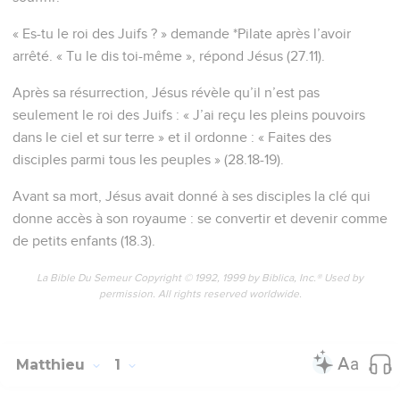
« Es-tu le roi des Juifs ? » demande *Pilate après l’avoir
arrêté. « Tu le dis toi-même », répond Jésus (27.11).
Après sa résurrection, Jésus révèle qu’il n’est pas
seulement le roi des Juifs : « J’ai reçu les pleins pouvoirs
dans le ciel et sur terre » et il ordonne : « Faites des
disciples parmi tous les peuples » (28.18-19).
Avant sa mort, Jésus avait donné à ses disciples la clé qui
donne accès à son royaume : se convertir et devenir comme
de petits enfants (18.3).
La Bible Du Semeur Copyright © 1992, 1999 by Biblica, Inc.® Used by
permission. All rights reserved worldwide.
Matthieu
1