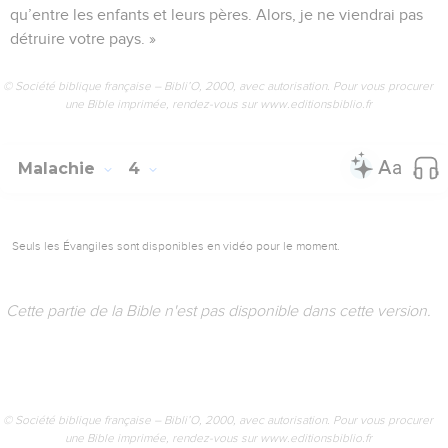
qu’entre les enfants et leurs pères. Alors, je ne viendrai pas
détruire votre pays. »
© Société biblique française – Bibli’O, 2000, avec autorisation. Pour vous procurer
une Bible imprimée, rendez-vous sur www.editionsbiblio.fr
Malachie
4
Seuls les Évangiles sont disponibles en vidéo pour le moment.
Cette partie de la Bible n'est pas disponible dans cette version.
© Société biblique française – Bibli’O, 2000, avec autorisation. Pour vous procurer
une Bible imprimée, rendez-vous sur www.editionsbiblio.fr