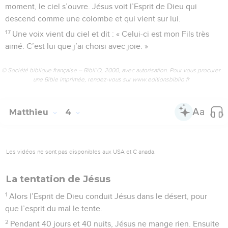
moment, le ciel s’ouvre. Jésus voit l’Esprit de Dieu qui
descend comme une colombe et qui vient sur lui.
17
Une voix vient du ciel et dit : « Celui-ci est mon Fils très
aimé. C’est lui que j’ai choisi avec joie. »
© Société biblique française – Bibli’O, 2000, avec autorisation. Pour vous procurer
une Bible imprimée, rendez-vous sur www.editionsbiblio.fr
Matthieu
4
Les vidéos ne sont pas disponibles aux USA et C anada.
La tentation de Jésus
1
Alors l’Esprit de Dieu conduit Jésus dans le désert, pour
que l’esprit du mal le tente.
2
Pendant 40 jours et 40 nuits, Jésus ne mange rien. Ensuite