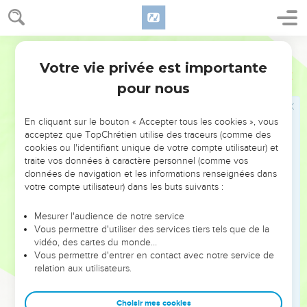
ἀλλὰ διακονῆσαι καὶ δοῦναι τὴν ψυχὴν αὐτοῦ λύτρον
ἀντὶ πολλῶν.
Hébreu / Grec - Texte original
Jésus guérit deux aveugles
Votre vie privée est importante
Matthieu
20
pour nous
29
Καὶ ἐκπορευομένων αὐτῶν ἀπὸ Ἰεριχὼ
ἠκολούθησεν αὐτῷ ὄχλος πολύς.
En cliquant sur le bouton « Accepter tous les cookies », vous
30
καὶ ἰδοὺ δύο τυφλοὶ καθήμενοι παρὰ τὴν ὁδόν,
acceptez que TopChrétien utilise des traceurs (comme des
ἀκούσαντες ὅτι Ἰησοῦς παράγει, ἔκραξαν λέγοντες·
cookies ou l'identifiant unique de votre compte utilisateur) et
Κύριε, ἐλέησον ἡμᾶς, υἱὸς Δαυίδ.
traite vos données à caractère personnel (comme vos
données de navigation et les informations renseignées dans
31
ὁ δὲ ὄχλος ἐπετίμησεν αὐτοῖς ἵνα σιωπήσωσιν· οἱ δὲ
votre compte utilisateur) dans les buts suivants :
μεῖζον ἔκραξαν λέγοντες· Κύριε, ἐλέησον ἡμᾶς, υἱὸς
Δαυίδ.
Mesurer l'audience de notre service
Vous permettre d'utiliser des services tiers tels que de la
32
καὶ στὰς ὁ Ἰησοῦς ἐφώνησεν αὐτοὺς καὶ εἶπεν· Τί
vidéo, des cartes du monde…
θέλετε ποιήσω ὑμῖν;
Vous permettre d'entrer en contact avec notre service de
33
relation aux utilisateurs.
λέγουσιν αὐτῷ· Κύριε, ἵνα ἀνοιγῶσιν οἱ ὀφθαλμοὶ
ἡμῶν.
Choisir mes cookies
34
σπλαγχνισθεὶς δὲ ὁ Ἰησοῦς ἥψατο τῶν ὀμμάτων