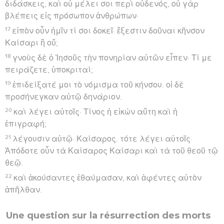
διδάσκεις, καὶ οὐ μέλει σοι περὶ οὐδενός, οὐ γὰρ
βλέπεις εἰς πρόσωπον ἀνθρώπων·
17
εἰπὸν οὖν ἡμῖν τί σοι δοκεῖ· ἔξεστιν δοῦναι κῆνσον
Καίσαρι ἢ οὔ;
18
γνοὺς δὲ ὁ Ἰησοῦς τὴν πονηρίαν αὐτῶν εἶπεν· Τί με
πειράζετε, ὑποκριταί;
19
ἐπιδείξατέ μοι τὸ νόμισμα τοῦ κήνσου. οἱ δὲ
προσήνεγκαν αὐτῷ δηνάριον.
20
καὶ λέγει αὐτοῖς· Τίνος ἡ εἰκὼν αὕτη καὶ ἡ
ἐπιγραφή;
21
λέγουσιν αὐτῷ· Καίσαρος. τότε λέγει αὐτοῖς·
Ἀπόδοτε οὖν τὰ Καίσαρος Καίσαρι καὶ τὰ τοῦ θεοῦ τῷ
θεῷ.
22
καὶ ἀκούσαντες ἐθαύμασαν, καὶ ἀφέντες αὐτὸν
ἀπῆλθαν.
Une question sur la résurrection des morts