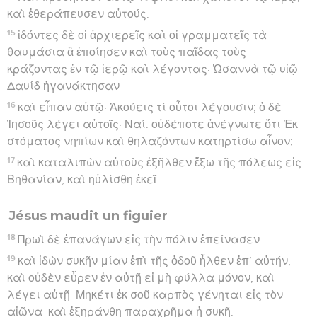
καὶ ἐθεράπευσεν αὐτούς.
15
ἰδόντες δὲ οἱ ἀρχιερεῖς καὶ οἱ γραμματεῖς τὰ
θαυμάσια ἃ ἐποίησεν καὶ τοὺς παῖδας τοὺς
κράζοντας ἐν τῷ ἱερῷ καὶ λέγοντας· Ὡσαννὰ τῷ υἱῷ
Δαυίδ ἠγανάκτησαν
16
καὶ εἶπαν αὐτῷ· Ἀκούεις τί οὗτοι λέγουσιν; ὁ δὲ
Ἰησοῦς λέγει αὐτοῖς· Ναί. οὐδέποτε ἀνέγνωτε ὅτι Ἐκ
στόματος νηπίων καὶ θηλαζόντων κατηρτίσω αἶνον;
17
καὶ καταλιπὼν αὐτοὺς ἐξῆλθεν ἔξω τῆς πόλεως εἰς
Βηθανίαν, καὶ ηὐλίσθη ἐκεῖ.
Jésus maudit un figuier
18
Πρωῒ δὲ ἐπανάγων εἰς τὴν πόλιν ἐπείνασεν.
19
καὶ ἰδὼν συκῆν μίαν ἐπὶ τῆς ὁδοῦ ἦλθεν ἐπ’ αὐτήν,
καὶ οὐδὲν εὗρεν ἐν αὐτῇ εἰ μὴ φύλλα μόνον, καὶ
λέγει αὐτῇ· Μηκέτι ἐκ σοῦ καρπὸς γένηται εἰς τὸν
αἰῶνα· καὶ ἐξηράνθη παραχρῆμα ἡ συκῆ.