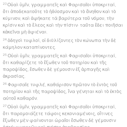
23
Οὐαὶ ὑμῖν, γραμματεῖς καὶ Φαρισαῖοι ὑποκριταί,
ὅτι ἀποδεκατοῦτε τὸ ἡδύοσμον καὶ τὸ ἄνηθον καὶ τὸ
κύμινον, καὶ ἀφήκατε τὰ βαρύτερα τοῦ νόμου, τὴν
κρίσιν καὶ τὸ ἔλεος καὶ τὴν πίστιν· ταῦτα ἔδει ποιῆσαι
κἀκεῖνα μὴ ἀφιέναι.
24
ὁδηγοὶ τυφλοί, οἱ διϋλίζοντες τὸν κώνωπα τὴν δὲ
κάμηλον καταπίνοντες.
25
Οὐαὶ ὑμῖν, γραμματεῖς καὶ Φαρισαῖοι ὑποκριταί,
ὅτι καθαρίζετε τὸ ἔξωθεν τοῦ ποτηρίου καὶ τῆς
παροψίδος, ἔσωθεν δὲ γέμουσιν ἐξ ἁρπαγῆς καὶ
ἀκρασίας.
26
Φαρισαῖε τυφλέ, καθάρισον πρῶτον τὸ ἐντὸς τοῦ
ποτηρίου καὶ τῆς παροψίδος, ἵνα γένηται καὶ τὸ ἐκτὸς
αὐτοῦ καθαρόν.
27
Οὐαὶ ὑμῖν, γραμματεῖς καὶ Φαρισαῖοι ὑποκριταί,
ὅτι παρομοιάζετε τάφοις κεκονιαμένοις, οἵτινες
ἔξωθεν μὲν φαίνονται ὡραῖοι ἔσωθεν δὲ γέμουσιν