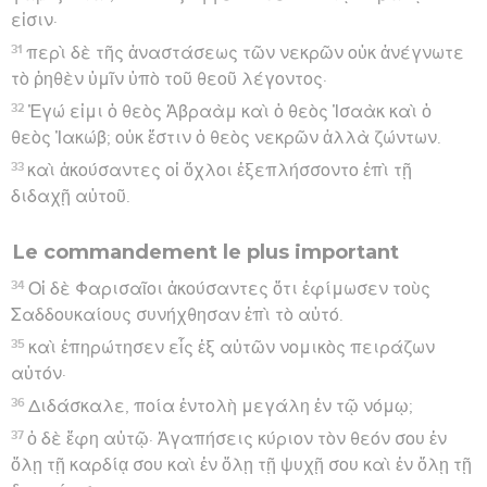
εἰσιν·
31
περὶ δὲ τῆς ἀναστάσεως τῶν νεκρῶν οὐκ ἀνέγνωτε
τὸ ῥηθὲν ὑμῖν ὑπὸ τοῦ θεοῦ λέγοντος·
32
Ἐγώ εἰμι ὁ θεὸς Ἀβραὰμ καὶ ὁ θεὸς Ἰσαὰκ καὶ ὁ
θεὸς Ἰακώβ; οὐκ ἔστιν ὁ θεὸς νεκρῶν ἀλλὰ ζώντων.
33
καὶ ἀκούσαντες οἱ ὄχλοι ἐξεπλήσσοντο ἐπὶ τῇ
διδαχῇ αὐτοῦ.
Le commandement le plus important
34
Οἱ δὲ Φαρισαῖοι ἀκούσαντες ὅτι ἐφίμωσεν τοὺς
Σαδδουκαίους συνήχθησαν ἐπὶ τὸ αὐτό.
35
καὶ ἐπηρώτησεν εἷς ἐξ αὐτῶν νομικὸς πειράζων
αὐτόν·
36
Διδάσκαλε, ποία ἐντολὴ μεγάλη ἐν τῷ νόμῳ;
37
ὁ δὲ ἔφη αὐτῷ· Ἀγαπήσεις κύριον τὸν θεόν σου ἐν
ὅλῃ τῇ καρδίᾳ σου καὶ ἐν ὅλῃ τῇ ψυχῇ σου καὶ ἐν ὅλῃ τῇ