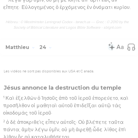
εἴπητε· Εὐλογημένος ὁ ἐρχόμενος ἐν ὀνόματι κυρίου.
Hébreu : © Westminster Leningrad Codex - tanach.us --- Grec : © 2010 by the
Society of Biblical Literature and Logos Bible Software - sblgnt.com
Matthieu
24
Les vidéos ne sont pas disponibles aux USA et C anada.
Jésus annonce la destruction du temple
1
Καὶ ἐξελθὼν ὁ Ἰησοῦς ἀπὸ τοῦ ἱεροῦ ἐπορεύετο, καὶ
προσῆλθον οἱ μαθηταὶ αὐτοῦ ἐπιδεῖξαι αὐτῷ τὰς
οἰκοδομὰς τοῦ ἱεροῦ·
2
ὁ δὲ ἀποκριθεὶς εἶπεν αὐτοῖς· Οὐ βλέπετε ταῦτα
πάντα; ἀμὴν λέγω ὑμῖν, οὐ μὴ ἀφεθῇ ὧδε λίθος ἐπὶ
λίθον ὃς οὐ καταλυθήσεται.