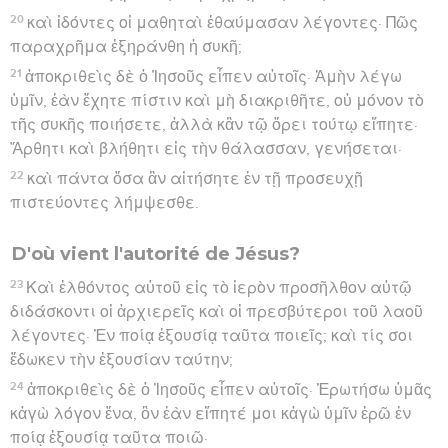
20
καὶ ἰδόντες οἱ μαθηταὶ ἐθαύμασαν λέγοντες· Πῶς
παραχρῆμα ἐξηράνθη ἡ συκῆ;
21
ἀποκριθεὶς δὲ ὁ Ἰησοῦς εἶπεν αὐτοῖς· Ἀμὴν λέγω
ὑμῖν, ἐὰν ἔχητε πίστιν καὶ μὴ διακριθῆτε, οὐ μόνον τὸ
τῆς συκῆς ποιήσετε, ἀλλὰ κἂν τῷ ὄρει τούτῳ εἴπητε·
Ἄρθητι καὶ βλήθητι εἰς τὴν θάλασσαν, γενήσεται·
22
καὶ πάντα ὅσα ἂν αἰτήσητε ἐν τῇ προσευχῇ
πιστεύοντες λήμψεσθε.
D'où vient l'autorité de Jésus?
23
Καὶ ἐλθόντος αὐτοῦ εἰς τὸ ἱερὸν προσῆλθον αὐτῷ
διδάσκοντι οἱ ἀρχιερεῖς καὶ οἱ πρεσβύτεροι τοῦ λαοῦ
λέγοντες· Ἐν ποίᾳ ἐξουσίᾳ ταῦτα ποιεῖς; καὶ τίς σοι
ἔδωκεν τὴν ἐξουσίαν ταύτην;
24
ἀποκριθεὶς δὲ ὁ Ἰησοῦς εἶπεν αὐτοῖς· Ἐρωτήσω ὑμᾶς
κἀγὼ λόγον ἕνα, ὃν ἐὰν εἴπητέ μοι κἀγὼ ὑμῖν ἐρῶ ἐν
ποίᾳ ἐξουσίᾳ ταῦτα ποιῶ·