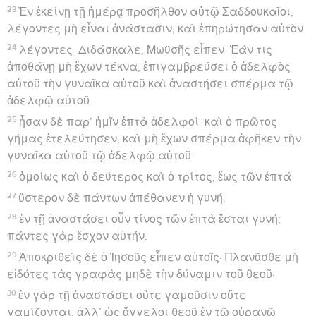
23
Ἐν ἐκείνῃ τῇ ἡμέρᾳ προσῆλθον αὐτῷ Σαδδουκαῖοι,
λέγοντες μὴ εἶναι ἀνάστασιν, καὶ ἐπηρώτησαν αὐτὸν
24
λέγοντες· Διδάσκαλε, Μωϋσῆς εἶπεν· Ἐάν τις
ἀποθάνῃ μὴ ἔχων τέκνα, ἐπιγαμβρεύσει ὁ ἀδελφὸς
αὐτοῦ τὴν γυναῖκα αὐτοῦ καὶ ἀναστήσει σπέρμα τῷ
ἀδελφῷ αὐτοῦ.
25
ἦσαν δὲ παρ’ ἡμῖν ἑπτὰ ἀδελφοί· καὶ ὁ πρῶτος
γήμας ἐτελεύτησεν, καὶ μὴ ἔχων σπέρμα ἀφῆκεν τὴν
γυναῖκα αὐτοῦ τῷ ἀδελφῷ αὐτοῦ·
26
ὁμοίως καὶ ὁ δεύτερος καὶ ὁ τρίτος, ἕως τῶν ἑπτά·
27
ὕστερον δὲ πάντων ἀπέθανεν ἡ γυνή.
28
ἐν τῇ ἀναστάσει οὖν τίνος τῶν ἑπτὰ ἔσται γυνή;
πάντες γὰρ ἔσχον αὐτήν.
29
Ἀποκριθεὶς δὲ ὁ Ἰησοῦς εἶπεν αὐτοῖς· Πλανᾶσθε μὴ
εἰδότες τὰς γραφὰς μηδὲ τὴν δύναμιν τοῦ θεοῦ·
30
ἐν γὰρ τῇ ἀναστάσει οὔτε γαμοῦσιν οὔτε
γαμίζονται, ἀλλ’ ὡς ἄγγελοι θεοῦ ἐν τῷ οὐρανῷ