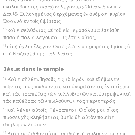
ἀκολουθοῦντες ἔκραζον λέγοντες· Ὡσαννὰ τῷ υἱῷ
Δαυίδ· Εὐλογημένος ὁ ἐρχόμενος ἐν ὀνόματι κυρίου·
Ὡσαννὰ ἐν τοῖς ὑψίστοις.
10
καὶ εἰσελθόντος αὐτοῦ εἰς Ἱεροσόλυμα ἐσείσθη
πᾶσα ἡ πόλις λέγουσα· Τίς ἐστιν οὗτος;
11
οἱ δὲ ὄχλοι ἔλεγον· Οὗτός ἐστιν ὁ προφήτης Ἰησοῦς ὁ
ἀπὸ Ναζαρὲθ τῆς Γαλιλαίας.
Jésus dans le temple
12
Καὶ εἰσῆλθεν Ἰησοῦς εἰς τὸ ἱερόν, καὶ ἐξέβαλεν
πάντας τοὺς πωλοῦντας καὶ ἀγοράζοντας ἐν τῷ ἱερῷ
καὶ τὰς τραπέζας τῶν κολλυβιστῶν κατέστρεψεν καὶ
τὰς καθέδρας τῶν πωλούντων τὰς περιστεράς,
13
καὶ λέγει αὐτοῖς· Γέγραπται· Ὁ οἶκός μου οἶκος
προσευχῆς κληθήσεται, ὑμεῖς δὲ αὐτὸν ποιεῖτε
σπήλαιον λῃστῶν.
14
Καὶ προσῆλθον αὐτῷ τυφλοὶ καὶ χωλοὶ ἐν τῷ ἱερῷ,