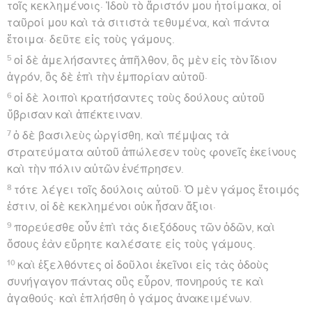
τοῖς κεκλημένοις· Ἰδοὺ τὸ ἄριστόν μου ἡτοίμακα, οἱ
ταῦροί μου καὶ τὰ σιτιστὰ τεθυμένα, καὶ πάντα
ἕτοιμα· δεῦτε εἰς τοὺς γάμους.
5
οἱ δὲ ἀμελήσαντες ἀπῆλθον, ὃς μὲν εἰς τὸν ἴδιον
ἀγρόν, ὃς δὲ ἐπὶ τὴν ἐμπορίαν αὐτοῦ·
6
οἱ δὲ λοιποὶ κρατήσαντες τοὺς δούλους αὐτοῦ
ὕβρισαν καὶ ἀπέκτειναν.
7
ὁ δὲ βασιλεὺς ὠργίσθη, καὶ πέμψας τὰ
στρατεύματα αὐτοῦ ἀπώλεσεν τοὺς φονεῖς ἐκείνους
καὶ τὴν πόλιν αὐτῶν ἐνέπρησεν.
8
τότε λέγει τοῖς δούλοις αὐτοῦ· Ὁ μὲν γάμος ἕτοιμός
ἐστιν, οἱ δὲ κεκλημένοι οὐκ ἦσαν ἄξιοι·
9
πορεύεσθε οὖν ἐπὶ τὰς διεξόδους τῶν ὁδῶν, καὶ
ὅσους ἐὰν εὕρητε καλέσατε εἰς τοὺς γάμους.
10
καὶ ἐξελθόντες οἱ δοῦλοι ἐκεῖνοι εἰς τὰς ὁδοὺς
συνήγαγον πάντας οὓς εὗρον, πονηρούς τε καὶ
ἀγαθούς· καὶ ἐπλήσθη ὁ γάμος ἀνακειμένων.