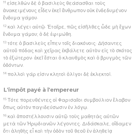
11
εἰσελθὼν δὲ ὁ βασιλεὺς θεάσασθαι τοὺς
ἀνακειμένους εἶδεν ἐκεῖ ἄνθρωπον οὐκ ἐνδεδυμένον
ἔνδυμα γάμου·
12
καὶ λέγει αὐτῷ· Ἑταῖρε, πῶς εἰσῆλθες ὧδε μὴ ἔχων
ἔνδυμα γάμου; ὁ δὲ ἐφιμώθη.
13
τότε ὁ βασιλεὺς εἶπεν τοῖς διακόνοις· Δήσαντες
αὐτοῦ πόδας καὶ χεῖρας ἐκβάλετε αὐτὸν εἰς τὸ σκότος
τὸ ἐξώτερον· ἐκεῖ ἔσται ὁ κλαυθμὸς καὶ ὁ βρυγμὸς τῶν
ὀδόντων.
14
πολλοὶ γάρ εἰσιν κλητοὶ ὀλίγοι δὲ ἐκλεκτοί.
L'impôt payé à l'empereur
15
Τότε πορευθέντες οἱ Φαρισαῖοι συμβούλιον ἔλαβον
ὅπως αὐτὸν παγιδεύσωσιν ἐν λόγῳ.
16
καὶ ἀποστέλλουσιν αὐτῷ τοὺς μαθητὰς αὐτῶν
μετὰ τῶν Ἡρῳδιανῶν λέγοντες· Διδάσκαλε, οἴδαμεν
ὅτι ἀληθὴς εἶ καὶ τὴν ὁδὸν τοῦ θεοῦ ἐν ἀληθείᾳ