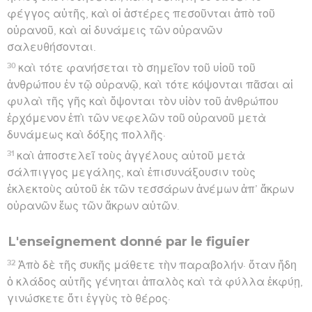
φέγγος αὐτῆς, καὶ οἱ ἀστέρες πεσοῦνται ἀπὸ τοῦ
οὐρανοῦ, καὶ αἱ δυνάμεις τῶν οὐρανῶν
σαλευθήσονται.
30
καὶ τότε φανήσεται τὸ σημεῖον τοῦ υἱοῦ τοῦ
ἀνθρώπου ἐν τῷ οὐρανῷ, καὶ τότε κόψονται πᾶσαι αἱ
φυλαὶ τῆς γῆς καὶ ὄψονται τὸν υἱὸν τοῦ ἀνθρώπου
ἐρχόμενον ἐπὶ τῶν νεφελῶν τοῦ οὐρανοῦ μετὰ
δυνάμεως καὶ δόξης πολλῆς·
31
καὶ ἀποστελεῖ τοὺς ἀγγέλους αὐτοῦ μετὰ
σάλπιγγος μεγάλης, καὶ ἐπισυνάξουσιν τοὺς
ἐκλεκτοὺς αὐτοῦ ἐκ τῶν τεσσάρων ἀνέμων ἀπ’ ἄκρων
οὐρανῶν ἕως τῶν ἄκρων αὐτῶν.
L'enseignement donné par le figuier
32
Ἀπὸ δὲ τῆς συκῆς μάθετε τὴν παραβολήν· ὅταν ἤδη
ὁ κλάδος αὐτῆς γένηται ἁπαλὸς καὶ τὰ φύλλα ἐκφύῃ,
γινώσκετε ὅτι ἐγγὺς τὸ θέρος·