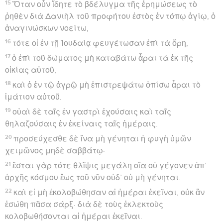
15
Ὅταν οὖν ἴδητε τὸ βδέλυγμα τῆς ἐρημώσεως τὸ
ῥηθὲν διὰ Δανιὴλ τοῦ προφήτου ἑστὸς ἐν τόπῳ ἁγίῳ, ὁ
ἀναγινώσκων νοείτω,
16
τότε οἱ ἐν τῇ Ἰουδαίᾳ φευγέτωσαν ἐπὶ τὰ ὄρη,
17
ὁ ἐπὶ τοῦ δώματος μὴ καταβάτω ἆραι τὰ ἐκ τῆς
οἰκίας αὐτοῦ,
18
καὶ ὁ ἐν τῷ ἀγρῷ μὴ ἐπιστρεψάτω ὀπίσω ἆραι τὸ
ἱμάτιον αὐτοῦ.
19
οὐαὶ δὲ ταῖς ἐν γαστρὶ ἐχούσαις καὶ ταῖς
θηλαζούσαις ἐν ἐκείναις ταῖς ἡμέραις.
20
προσεύχεσθε δὲ ἵνα μὴ γένηται ἡ φυγὴ ὑμῶν
χειμῶνος μηδὲ σαββάτῳ·
21
ἔσται γὰρ τότε θλῖψις μεγάλη οἵα οὐ γέγονεν ἀπ’
ἀρχῆς κόσμου ἕως τοῦ νῦν οὐδ’ οὐ μὴ γένηται.
22
καὶ εἰ μὴ ἐκολοβώθησαν αἱ ἡμέραι ἐκεῖναι, οὐκ ἂν
ἐσώθη πᾶσα σάρξ· διὰ δὲ τοὺς ἐκλεκτοὺς
κολοβωθήσονται αἱ ἡμέραι ἐκεῖναι.