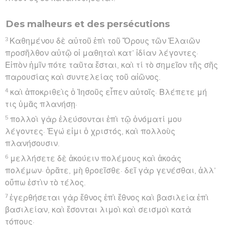
Des malheurs et des persécutions
3
Καθημένου δὲ αὐτοῦ ἐπὶ τοῦ Ὄρους τῶν Ἐλαιῶν
προσῆλθον αὐτῷ οἱ μαθηταὶ κατ’ ἰδίαν λέγοντες·
Εἰπὸν ἡμῖν πότε ταῦτα ἔσται, καὶ τί τὸ σημεῖον τῆς σῆς
παρουσίας καὶ συντελείας τοῦ αἰῶνος.
4
καὶ ἀποκριθεὶς ὁ Ἰησοῦς εἶπεν αὐτοῖς· Βλέπετε μή
τις ὑμᾶς πλανήσῃ·
5
πολλοὶ γὰρ ἐλεύσονται ἐπὶ τῷ ὀνόματί μου
λέγοντες· Ἐγώ εἰμι ὁ χριστός, καὶ πολλοὺς
πλανήσουσιν.
6
μελλήσετε δὲ ἀκούειν πολέμους καὶ ἀκοὰς
πολέμων· ὁρᾶτε, μὴ θροεῖσθε· δεῖ γὰρ γενέσθαι, ἀλλ’
οὔπω ἐστὶν τὸ τέλος.
7
ἐγερθήσεται γὰρ ἔθνος ἐπὶ ἔθνος καὶ βασιλεία ἐπὶ
βασιλείαν, καὶ ἔσονται λιμοὶ καὶ σεισμοὶ κατὰ
τόπους·