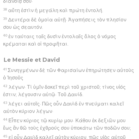
διανοίᾳ σου·
38
αὕτη ἐστὶν ἡ μεγάλη καὶ πρώτη ἐντολή.
39
Δευτέρα δὲ ὁμοία αὐτῇ· Ἀγαπήσεις τὸν πλησίον
σου ὡς σεαυτόν.
40
ἐν ταύταις ταῖς δυσὶν ἐντολαῖς ὅλος ὁ νόμος
κρέμαται καὶ οἱ προφῆται.
Le Messie et David
41
Συνηγμένων δὲ τῶν Φαρισαίων ἐπηρώτησεν αὐτοὺς
ὁ Ἰησοῦς
42
λέγων· Τί ὑμῖν δοκεῖ περὶ τοῦ χριστοῦ; τίνος υἱός
ἐστιν; λέγουσιν αὐτῷ· Τοῦ Δαυίδ.
43
λέγει αὐτοῖς· Πῶς οὖν Δαυὶδ ἐν πνεύματι καλεῖ
αὐτὸν κύριον λέγων·
44
Εἶπεν κύριος τῷ κυρίῳ μου· Κάθου ἐκ δεξιῶν μου
ἕως ἂν θῶ τοὺς ἐχθρούς σου ὑποκάτω τῶν ποδῶν σου;
45
εἰ οὖν Δαυὶδ καλεῖ αὐτὸν κύριον, πῶς υἱὸς αὐτοῦ