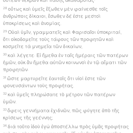
ὀστέων νεκρῶν καὶ πάσης ἀκαθαρσίας·
28
οὕτως καὶ ὑμεῖς ἔξωθεν μὲν φαίνεσθε τοῖς
ἀνθρώποις δίκαιοι, ἔσωθεν δέ ἐστε μεστοὶ
ὑποκρίσεως καὶ ἀνομίας.
29
Οὐαὶ ὑμῖν, γραμματεῖς καὶ Φαρισαῖοι ὑποκριταί,
ὅτι οἰκοδομεῖτε τοὺς τάφους τῶν προφητῶν καὶ
κοσμεῖτε τὰ μνημεῖα τῶν δικαίων,
30
καὶ λέγετε· Εἰ ἤμεθα ἐν ταῖς ἡμέραις τῶν πατέρων
ἡμῶν, οὐκ ἂν ἤμεθα αὐτῶν κοινωνοὶ ἐν τῷ αἵματι τῶν
προφητῶν·
31
ὥστε μαρτυρεῖτε ἑαυτοῖς ὅτι υἱοί ἐστε τῶν
φονευσάντων τοὺς προφήτας.
32
καὶ ὑμεῖς πληρώσατε τὸ μέτρον τῶν πατέρων
ὑμῶν.
33
ὄφεις γεννήματα ἐχιδνῶν, πῶς φύγητε ἀπὸ τῆς
κρίσεως τῆς γεέννης;
34
διὰ τοῦτο ἰδοὺ ἐγὼ ἀποστέλλω πρὸς ὑμᾶς προφήτας