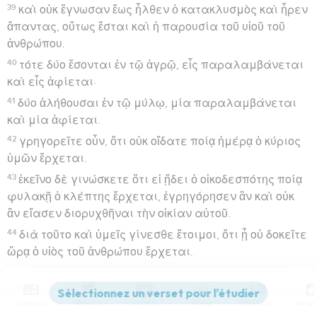
39
καὶ οὐκ ἔγνωσαν ἕως ἦλθεν ὁ κατακλυσμὸς καὶ ἦρεν
ἅπαντας, οὕτως ἔσται καὶ ἡ παρουσία τοῦ υἱοῦ τοῦ
ἀνθρώπου.
40
τότε δύο ἔσονται ἐν τῷ ἀγρῷ, εἷς παραλαμβάνεται
καὶ εἷς ἀφίεται·
41
δύο ἀλήθουσαι ἐν τῷ μύλῳ, μία παραλαμβάνεται
καὶ μία ἀφίεται.
42
γρηγορεῖτε οὖν, ὅτι οὐκ οἴδατε ποίᾳ ἡμέρᾳ ὁ κύριος
ὑμῶν ἔρχεται.
43
ἐκεῖνο δὲ γινώσκετε ὅτι εἰ ᾔδει ὁ οἰκοδεσπότης ποίᾳ
φυλακῇ ὁ κλέπτης ἔρχεται, ἐγρηγόρησεν ἂν καὶ οὐκ
ἂν εἴασεν διορυχθῆναι τὴν οἰκίαν αὐτοῦ.
44
διὰ τοῦτο καὶ ὑμεῖς γίνεσθε ἕτοιμοι, ὅτι ᾗ οὐ δοκεῖτε
ὥρᾳ ὁ υἱὸς τοῦ ἀνθρώπου ἔρχεται.
Le serviteur fidèle et le serviteur infidèle
Contenus
Versions
Commentaires
Strong
Dictionnaire
45
Τίς ἄρα ἐστὶν ὁ πιστὸς δοῦλος καὶ φρόνιμος ὃν