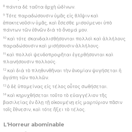
8
πάντα δὲ ταῦτα ἀρχὴ ὠδίνων.
9
Τότε παραδώσουσιν ὑμᾶς εἰς θλῖψιν καὶ
ἀποκτενοῦσιν ὑμᾶς, καὶ ἔσεσθε μισούμενοι ὑπὸ
πάντων τῶν ἐθνῶν διὰ τὸ ὄνομά μου.
10
καὶ τότε σκανδαλισθήσονται πολλοὶ καὶ ἀλλήλους
παραδώσουσιν καὶ μισήσουσιν ἀλλήλους·
11
καὶ πολλοὶ ψευδοπροφῆται ἐγερθήσονται καὶ
πλανήσουσιν πολλούς·
12
καὶ διὰ τὸ πληθυνθῆναι τὴν ἀνομίαν ψυγήσεται ἡ
ἀγάπη τῶν πολλῶν.
13
ὁ δὲ ὑπομείνας εἰς τέλος οὗτος σωθήσεται.
14
καὶ κηρυχθήσεται τοῦτο τὸ εὐαγγέλιον τῆς
βασιλείας ἐν ὅλῃ τῇ οἰκουμένῃ εἰς μαρτύριον πᾶσιν
τοῖς ἔθνεσιν, καὶ τότε ἥξει τὸ τέλος.
L'Horreur abominable