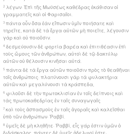
2
λέγων· Ἐπὶ τῆς Μωϋσέως καθέδρας ἐκάθισαν οἱ
γραμματεῖς καὶ οἱ Φαρισαῖοι.
3
πάντα οὖν ὅσα ἐὰν εἴπωσιν ὑμῖν ποιήσατε καὶ
τηρεῖτε, κατὰ δὲ τὰ ἔργα αὐτῶν μὴ ποιεῖτε, λέγουσιν
γὰρ καὶ οὐ ποιοῦσιν.
4
δεσμεύουσιν δὲ φορτία βαρέα καὶ ἐπιτιθέασιν ἐπὶ
τοὺς ὤμους τῶν ἀνθρώπων, αὐτοὶ δὲ τῷ δακτύλῳ
αὐτῶν οὐ θέλουσιν κινῆσαι αὐτά.
5
πάντα δὲ τὰ ἔργα αὐτῶν ποιοῦσιν πρὸς τὸ θεαθῆναι
τοῖς ἀνθρώποις· πλατύνουσι γὰρ τὰ φυλακτήρια
αὐτῶν καὶ μεγαλύνουσι τὰ κράσπεδα,
6
φιλοῦσι δὲ τὴν πρωτοκλισίαν ἐν τοῖς δείπνοις καὶ
τὰς πρωτοκαθεδρίας ἐν ταῖς συναγωγαῖς
7
καὶ τοὺς ἀσπασμοὺς ἐν ταῖς ἀγοραῖς καὶ καλεῖσθαι
ὑπὸ τῶν ἀνθρώπων· Ῥαββί.
8
ὑμεῖς δὲ μὴ κληθῆτε· Ῥαββί, εἷς γάρ ἐστιν ὑμῶν ὁ
διδάσκαλος, πάντες δὲ ὑμεῖς ἀδελφοί ἐστε·