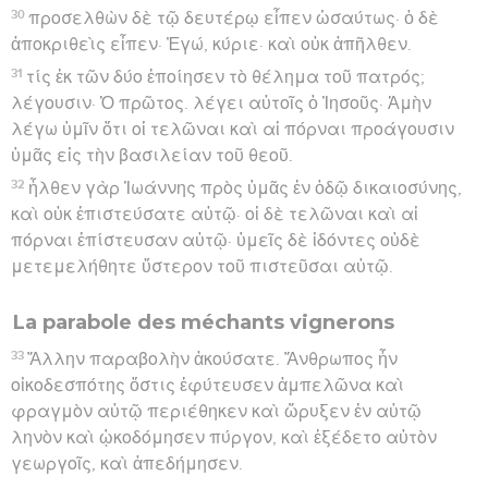
30
προσελθὼν δὲ τῷ δευτέρῳ εἶπεν ὡσαύτως· ὁ δὲ
ἀποκριθεὶς εἶπεν· Ἐγώ, κύριε· καὶ οὐκ ἀπῆλθεν.
31
τίς ἐκ τῶν δύο ἐποίησεν τὸ θέλημα τοῦ πατρός;
λέγουσιν· Ὁ πρῶτος. λέγει αὐτοῖς ὁ Ἰησοῦς· Ἀμὴν
λέγω ὑμῖν ὅτι οἱ τελῶναι καὶ αἱ πόρναι προάγουσιν
ὑμᾶς εἰς τὴν βασιλείαν τοῦ θεοῦ.
32
ἦλθεν γὰρ Ἰωάννης πρὸς ὑμᾶς ἐν ὁδῷ δικαιοσύνης,
καὶ οὐκ ἐπιστεύσατε αὐτῷ· οἱ δὲ τελῶναι καὶ αἱ
πόρναι ἐπίστευσαν αὐτῷ· ὑμεῖς δὲ ἰδόντες οὐδὲ
μετεμελήθητε ὕστερον τοῦ πιστεῦσαι αὐτῷ.
La parabole des méchants vignerons
33
Ἄλλην παραβολὴν ἀκούσατε. Ἄνθρωπος ἦν
οἰκοδεσπότης ὅστις ἐφύτευσεν ἀμπελῶνα καὶ
φραγμὸν αὐτῷ περιέθηκεν καὶ ὤρυξεν ἐν αὐτῷ
ληνὸν καὶ ᾠκοδόμησεν πύργον, καὶ ἐξέδετο αὐτὸν
γεωργοῖς, καὶ ἀπεδήμησεν.