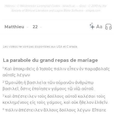
Hébreu : © Westminster Leningrad Codex - tanach.us --- Grec : © 2010 by the
Society of Biblical Literature and Logos Bible Software - sblgnt.com
Matthieu
22
Les vidéos ne sont pas disponibles aux USA et C anada.
La parabole du grand repas de mariage
1
Καὶ ἀποκριθεὶς ὁ Ἰησοῦς πάλιν εἶπεν ἐν παραβολαῖς
αὐτοῖς λέγων·
2
Ὡμοιώθη ἡ βασιλεία τῶν οὐρανῶν ἀνθρώπῳ
βασιλεῖ, ὅστις ἐποίησεν γάμους τῷ υἱῷ αὐτοῦ.
3
καὶ ἀπέστειλεν τοὺς δούλους αὐτοῦ καλέσαι τοὺς
κεκλημένους εἰς τοὺς γάμους, καὶ οὐκ ἤθελον ἐλθεῖν.
4
πάλιν ἀπέστειλεν ἄλλους δούλους λέγων· Εἴπατε