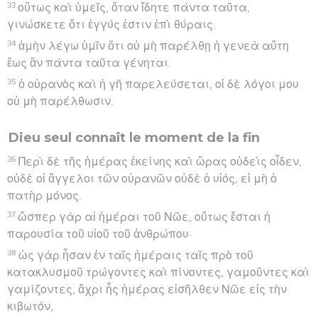
33
οὕτως καὶ ὑμεῖς, ὅταν ἴδητε πάντα ταῦτα,
γινώσκετε ὅτι ἐγγύς ἐστιν ἐπὶ θύραις.
34
ἀμὴν λέγω ὑμῖν ὅτι οὐ μὴ παρέλθῃ ἡ γενεὰ αὕτη
ἕως ἂν πάντα ταῦτα γένηται.
35
ὁ οὐρανὸς καὶ ἡ γῆ παρελεύσεται, οἱ δὲ λόγοι μου
οὐ μὴ παρέλθωσιν.
Dieu seul connaît le moment de la fin
36
Περὶ δὲ τῆς ἡμέρας ἐκείνης καὶ ὥρας οὐδεὶς οἶδεν,
οὐδὲ οἱ ἄγγελοι τῶν οὐρανῶν οὐδὲ ὁ υἱός, εἰ μὴ ὁ
πατὴρ μόνος.
37
ὥσπερ γὰρ αἱ ἡμέραι τοῦ Νῶε, οὕτως ἔσται ἡ
παρουσία τοῦ υἱοῦ τοῦ ἀνθρώπου·
38
ὡς γὰρ ἦσαν ἐν ταῖς ἡμέραις ταῖς πρὸ τοῦ
κατακλυσμοῦ τρώγοντες καὶ πίνοντες, γαμοῦντες καὶ
γαμίζοντες, ἄχρι ἧς ἡμέρας εἰσῆλθεν Νῶε εἰς τὴν
κιβωτόν,