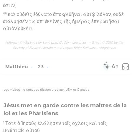
ἐστιν;
46
καὶ οὐδεὶς ἐδύνατο ἀποκριθῆναι αὐτῷ λόγον, οὐδὲ
ἐτόλμησέν τις ἀπ’ ἐκείνης τῆς ἡμέρας ἐπερωτῆσαι
αὐτὸν οὐκέτι.
Hébreu : © Westminster Leningrad Codex - tanach.us --- Grec : © 2010 by the
Society of Biblical Literature and Logos Bible Software - sblgnt.com
Matthieu
23
Les vidéos ne sont pas disponibles aux USA et C anada.
Jésus met en garde contre les maîtres de la
loi et les Pharisiens
1
Τότε ὁ Ἰησοῦς ἐλάλησεν τοῖς ὄχλοις καὶ τοῖς
μαθηταῖς αὐτοῦ