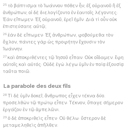
25
τὸ βάπτισμα τὸ Ἰωάννου πόθεν ἦν; ἐξ οὐρανοῦ ἢ ἐξ
ἀνθρώπων; οἱ δὲ διελογίζοντο ἐν ἑαυτοῖς λέγοντες·
Ἐὰν εἴπωμεν· Ἐξ οὐρανοῦ, ἐρεῖ ἡμῖν· Διὰ τί οὖν οὐκ
ἐπιστεύσατε αὐτῷ;
26
ἐὰν δὲ εἴπωμεν· Ἐξ ἀνθρώπων, φοβούμεθα τὸν
ὄχλον, πάντες γὰρ ὡς προφήτην ἔχουσιν τὸν
Ἰωάννην.
27
καὶ ἀποκριθέντες τῷ Ἰησοῦ εἶπαν· Οὐκ οἴδαμεν. ἔφη
αὐτοῖς καὶ αὐτός· Οὐδὲ ἐγὼ λέγω ὑμῖν ἐν ποίᾳ ἐξουσίᾳ
ταῦτα ποιῶ.
La parabole des deux fils
28
Τί δὲ ὑμῖν δοκεῖ; ἄνθρωπος εἶχεν τέκνα δύο.
προσελθὼν τῷ πρώτῳ εἶπεν· Τέκνον, ὕπαγε σήμερον
ἐργάζου ἐν τῷ ἀμπελῶνι.
29
ὁ δὲ ἀποκριθεὶς εἶπεν· Οὐ θέλω· ὕστερον δὲ
μεταμεληθεὶς ἀπῆλθεν.