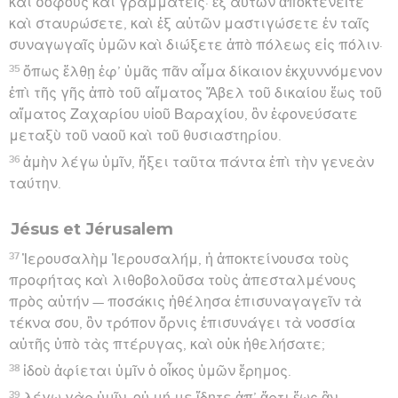
καὶ σοφοὺς καὶ γραμματεῖς· ἐξ αὐτῶν ἀποκτενεῖτε
καὶ σταυρώσετε, καὶ ἐξ αὐτῶν μαστιγώσετε ἐν ταῖς
συναγωγαῖς ὑμῶν καὶ διώξετε ἀπὸ πόλεως εἰς πόλιν·
35
ὅπως ἔλθῃ ἐφ’ ὑμᾶς πᾶν αἷμα δίκαιον ἐκχυννόμενον
ἐπὶ τῆς γῆς ἀπὸ τοῦ αἵματος Ἅβελ τοῦ δικαίου ἕως τοῦ
αἵματος Ζαχαρίου υἱοῦ Βαραχίου, ὃν ἐφονεύσατε
μεταξὺ τοῦ ναοῦ καὶ τοῦ θυσιαστηρίου.
36
ἀμὴν λέγω ὑμῖν, ἥξει ταῦτα πάντα ἐπὶ τὴν γενεὰν
ταύτην.
Jésus et Jérusalem
37
Ἰερουσαλὴμ Ἰερουσαλήμ, ἡ ἀποκτείνουσα τοὺς
προφήτας καὶ λιθοβολοῦσα τοὺς ἀπεσταλμένους
πρὸς αὐτήν — ποσάκις ἠθέλησα ἐπισυναγαγεῖν τὰ
τέκνα σου, ὃν τρόπον ὄρνις ἐπισυνάγει τὰ νοσσία
αὐτῆς ὑπὸ τὰς πτέρυγας, καὶ οὐκ ἠθελήσατε;
38
ἰδοὺ ἀφίεται ὑμῖν ὁ οἶκος ὑμῶν ἔρημος.
39
λέγω γὰρ ὑμῖν, οὐ μή με ἴδητε ἀπ’ ἄρτι ἕως ἂν