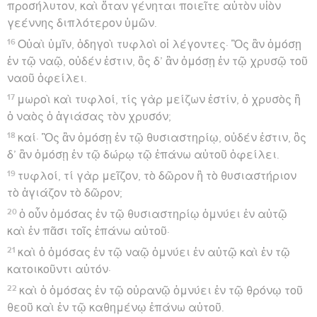
προσήλυτον, καὶ ὅταν γένηται ποιεῖτε αὐτὸν υἱὸν
γεέννης διπλότερον ὑμῶν.
16
Οὐαὶ ὑμῖν, ὁδηγοὶ τυφλοὶ οἱ λέγοντες· Ὃς ἂν ὀμόσῃ
ἐν τῷ ναῷ, οὐδέν ἐστιν, ὃς δ’ ἂν ὀμόσῃ ἐν τῷ χρυσῷ τοῦ
ναοῦ ὀφείλει.
17
μωροὶ καὶ τυφλοί, τίς γὰρ μείζων ἐστίν, ὁ χρυσὸς ἢ
ὁ ναὸς ὁ ἁγιάσας τὸν χρυσόν;
18
καί· Ὃς ἂν ὀμόσῃ ἐν τῷ θυσιαστηρίῳ, οὐδέν ἐστιν, ὃς
δ’ ἂν ὀμόσῃ ἐν τῷ δώρῳ τῷ ἐπάνω αὐτοῦ ὀφείλει.
19
τυφλοί, τί γὰρ μεῖζον, τὸ δῶρον ἢ τὸ θυσιαστήριον
τὸ ἁγιάζον τὸ δῶρον;
20
ὁ οὖν ὀμόσας ἐν τῷ θυσιαστηρίῳ ὀμνύει ἐν αὐτῷ
καὶ ἐν πᾶσι τοῖς ἐπάνω αὐτοῦ·
21
καὶ ὁ ὀμόσας ἐν τῷ ναῷ ὀμνύει ἐν αὐτῷ καὶ ἐν τῷ
κατοικοῦντι αὐτόν·
22
καὶ ὁ ὀμόσας ἐν τῷ οὐρανῷ ὀμνύει ἐν τῷ θρόνῳ τοῦ
θεοῦ καὶ ἐν τῷ καθημένῳ ἐπάνω αὐτοῦ.