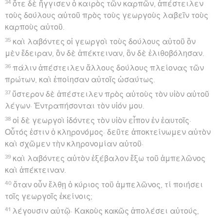
34
ὅτε δὲ ἤγγισεν ὁ καιρὸς τῶν καρπῶν, ἀπέστειλεν
τοὺς δούλους αὐτοῦ πρὸς τοὺς γεωργοὺς λαβεῖν τοὺς
καρποὺς αὐτοῦ.
35
καὶ λαβόντες οἱ γεωργοὶ τοὺς δούλους αὐτοῦ ὃν
μὲν ἔδειραν, ὃν δὲ ἀπέκτειναν, ὃν δὲ ἐλιθοβόλησαν.
36
πάλιν ἀπέστειλεν ἄλλους δούλους πλείονας τῶν
πρώτων, καὶ ἐποίησαν αὐτοῖς ὡσαύτως.
37
ὕστερον δὲ ἀπέστειλεν πρὸς αὐτοὺς τὸν υἱὸν αὐτοῦ
λέγων· Ἐντραπήσονται τὸν υἱόν μου.
38
οἱ δὲ γεωργοὶ ἰδόντες τὸν υἱὸν εἶπον ἐν ἑαυτοῖς·
Οὗτός ἐστιν ὁ κληρονόμος· δεῦτε ἀποκτείνωμεν αὐτὸν
καὶ σχῶμεν τὴν κληρονομίαν αὐτοῦ·
39
καὶ λαβόντες αὐτὸν ἐξέβαλον ἔξω τοῦ ἀμπελῶνος
καὶ ἀπέκτειναν.
40
ὅταν οὖν ἔλθῃ ὁ κύριος τοῦ ἀμπελῶνος, τί ποιήσει
τοῖς γεωργοῖς ἐκείνοις;
41
λέγουσιν αὐτῷ· Κακοὺς κακῶς ἀπολέσει αὐτούς,