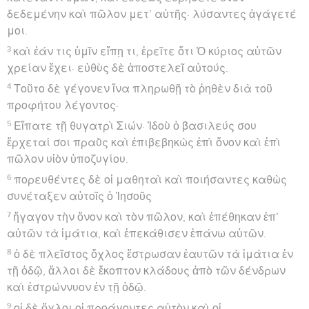
δεδεμένην καὶ πῶλον μετ’ αὐτῆς· λύσαντες ἀγάγετέ
μοι.
3
καὶ ἐάν τις ὑμῖν εἴπῃ τι, ἐρεῖτε ὅτι Ὁ κύριος αὐτῶν
χρείαν ἔχει· εὐθὺς δὲ ἀποστελεῖ αὐτούς.
4
Τοῦτο δὲ γέγονεν ἵνα πληρωθῇ τὸ ῥηθὲν διὰ τοῦ
προφήτου λέγοντος·
5
Εἴπατε τῇ θυγατρὶ Σιών· Ἰδοὺ ὁ βασιλεύς σου
ἔρχεταί σοι πραῢς καὶ ἐπιβεβηκὼς ἐπὶ ὄνον καὶ ἐπὶ
πῶλον υἱὸν ὑποζυγίου.
6
πορευθέντες δὲ οἱ μαθηταὶ καὶ ποιήσαντες καθὼς
συνέταξεν αὐτοῖς ὁ Ἰησοῦς
7
ἤγαγον τὴν ὄνον καὶ τὸν πῶλον, καὶ ἐπέθηκαν ἐπ’
αὐτῶν τὰ ἱμάτια, καὶ ἐπεκάθισεν ἐπάνω αὐτῶν.
8
ὁ δὲ πλεῖστος ὄχλος ἔστρωσαν ἑαυτῶν τὰ ἱμάτια ἐν
τῇ ὁδῷ, ἄλλοι δὲ ἔκοπτον κλάδους ἀπὸ τῶν δένδρων
καὶ ἐστρώννυον ἐν τῇ ὁδῷ.
9
οἱ δὲ ὄχλοι οἱ προάγοντες αὐτὸν καὶ οἱ