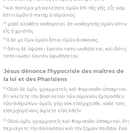
9
καὶ πατέρα μὴ καλέσητε ὑμῶν ἐπὶ τῆς γῆς, εἷς γάρ
ἐστιν ὑμῶν ὁ πατὴρ ὁ οὐράνιος·
10
μηδὲ κληθῆτε καθηγηταί, ὅτι καθηγητὴς ὑμῶν ἐστιν
εἷς ὁ χριστός·
11
ὁ δὲ μείζων ὑμῶν ἔσται ὑμῶν διάκονος.
12
ὅστις δὲ ὑψώσει ἑαυτὸν ταπεινωθήσεται, καὶ ὅστις
ταπεινώσει ἑαυτὸν ὑψωθήσεται.
Jésus dénonce l'hypocrisie des maîtres de
la loi et des Pharisiens
13
Οὐαὶ δὲ ὑμῖν, γραμματεῖς καὶ Φαρισαῖοι ὑποκριταί,
ὅτι κλείετε τὴν βασιλείαν τῶν οὐρανῶν ἔμπροσθεν
τῶν ἀνθρώπων· ὑμεῖς γὰρ οὐκ εἰσέρχεσθε, οὐδὲ τοὺς
εἰσερχομένους ἀφίετε εἰσελθεῖν.
15
Οὐαὶ ὑμῖν, γραμματεῖς καὶ Φαρισαῖοι ὑποκριταί, ὅτι
περιάγετε τὴν θάλασσαν καὶ τὴν ξηρὰν ποιῆσαι ἕνα