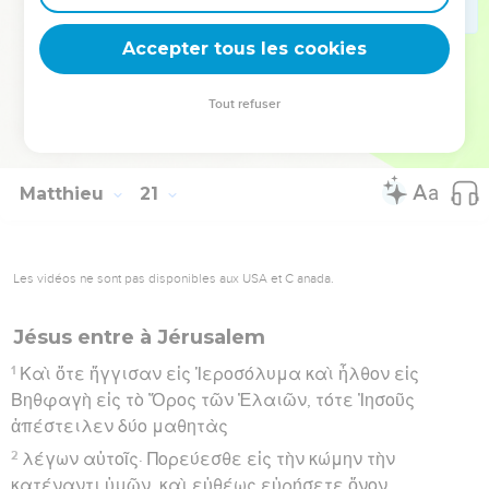
αὐτῶν, καὶ εὐθέως ἀνέβλεψαν καὶ ἠκολούθησαν
Accepter tous les cookies
αὐτῷ.
Hébreu : © Westminster Leningrad Codex - tanach.us --- Grec : © 2010 by the
Tout refuser
Society of Biblical Literature and Logos Bible Software - sblgnt.com
Matthieu
21
Les vidéos ne sont pas disponibles aux USA et C anada.
Jésus entre à Jérusalem
1
Καὶ ὅτε ἤγγισαν εἰς Ἱεροσόλυμα καὶ ἦλθον εἰς
Βηθφαγὴ εἰς τὸ Ὄρος τῶν Ἐλαιῶν, τότε Ἰησοῦς
ἀπέστειλεν δύο μαθητὰς
2
λέγων αὐτοῖς· Πορεύεσθε εἰς τὴν κώμην τὴν
κατέναντι ὑμῶν, καὶ εὐθέως εὑρήσετε ὄνον