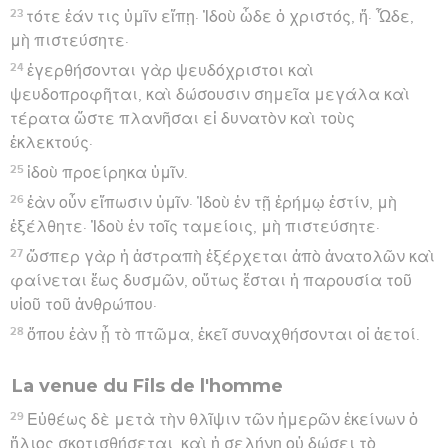
23
τότε ἐάν τις ὑμῖν εἴπῃ· Ἰδοὺ ὧδε ὁ χριστός, ἤ· Ὧδε,
μὴ πιστεύσητε·
24
ἐγερθήσονται γὰρ ψευδόχριστοι καὶ
ψευδοπροφῆται, καὶ δώσουσιν σημεῖα μεγάλα καὶ
τέρατα ὥστε πλανῆσαι εἰ δυνατὸν καὶ τοὺς
ἐκλεκτούς·
25
ἰδοὺ προείρηκα ὑμῖν.
26
ἐὰν οὖν εἴπωσιν ὑμῖν· Ἰδοὺ ἐν τῇ ἐρήμῳ ἐστίν, μὴ
ἐξέλθητε· Ἰδοὺ ἐν τοῖς ταμείοις, μὴ πιστεύσητε·
27
ὥσπερ γὰρ ἡ ἀστραπὴ ἐξέρχεται ἀπὸ ἀνατολῶν καὶ
φαίνεται ἕως δυσμῶν, οὕτως ἔσται ἡ παρουσία τοῦ
υἱοῦ τοῦ ἀνθρώπου·
28
ὅπου ἐὰν ᾖ τὸ πτῶμα, ἐκεῖ συναχθήσονται οἱ ἀετοί.
La venue du Fils de l'homme
29
Εὐθέως δὲ μετὰ τὴν θλῖψιν τῶν ἡμερῶν ἐκείνων ὁ
ἥλιος σκοτισθήσεται, καὶ ἡ σελήνη οὐ δώσει τὸ