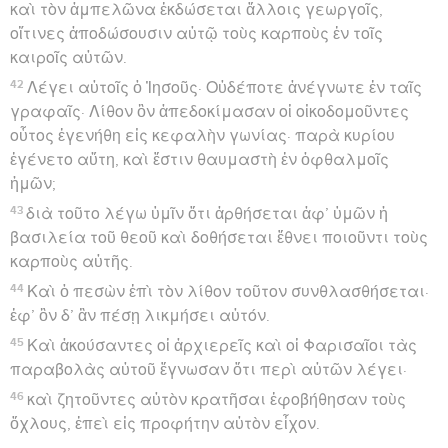
καὶ τὸν ἀμπελῶνα ἐκδώσεται ἄλλοις γεωργοῖς,
οἵτινες ἀποδώσουσιν αὐτῷ τοὺς καρποὺς ἐν τοῖς
καιροῖς αὐτῶν.
42
Λέγει αὐτοῖς ὁ Ἰησοῦς· Οὐδέποτε ἀνέγνωτε ἐν ταῖς
γραφαῖς· Λίθον ὃν ἀπεδοκίμασαν οἱ οἰκοδομοῦντες
οὗτος ἐγενήθη εἰς κεφαλὴν γωνίας· παρὰ κυρίου
ἐγένετο αὕτη, καὶ ἔστιν θαυμαστὴ ἐν ὀφθαλμοῖς
ἡμῶν;
43
διὰ τοῦτο λέγω ὑμῖν ὅτι ἀρθήσεται ἀφ’ ὑμῶν ἡ
βασιλεία τοῦ θεοῦ καὶ δοθήσεται ἔθνει ποιοῦντι τοὺς
καρποὺς αὐτῆς.
44
Καὶ ὁ πεσὼν ἐπὶ τὸν λίθον τοῦτον συνθλασθήσεται·
ἐφ’ ὃν δ’ ἂν πέσῃ λικμήσει αὐτόν.
45
Καὶ ἀκούσαντες οἱ ἀρχιερεῖς καὶ οἱ Φαρισαῖοι τὰς
παραβολὰς αὐτοῦ ἔγνωσαν ὅτι περὶ αὐτῶν λέγει·
46
καὶ ζητοῦντες αὐτὸν κρατῆσαι ἐφοβήθησαν τοὺς
ὄχλους, ἐπεὶ εἰς προφήτην αὐτὸν εἶχον.