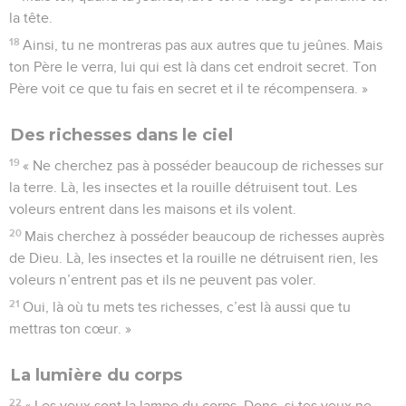
la tête.
18
Ainsi, tu ne montreras pas aux autres que tu jeûnes. Mais
ton Père le verra, lui qui est là dans cet endroit secret. Ton
Père voit ce que tu fais en secret et il te récompensera. »
Des richesses dans le ciel
19
« Ne cherchez pas à posséder beaucoup de richesses sur
la terre. Là, les insectes et la rouille détruisent tout. Les
voleurs entrent dans les maisons et ils volent.
20
Mais cherchez à posséder beaucoup de richesses auprès
de Dieu. Là, les insectes et la rouille ne détruisent rien, les
voleurs n’entrent pas et ils ne peuvent pas voler.
21
Oui, là où tu mets tes richesses, c’est là aussi que tu
mettras ton cœur. »
La lumière du corps
22
« Les yeux sont la lampe du corps. Donc, si tes yeux ne