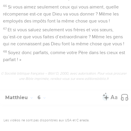
46
Si vous aimez seulement ceux qui vous aiment, quelle
récompense est-ce que Dieu va vous donner ? Même les
employés des impôts font la même chose que vous !
47
Et si vous saluez seulement vos frères et vos sœurs,
qu’est-ce que vous faites d’extraordinaire ? Même les gens
qui ne connaissent pas Dieu font la même chose que vous !
48
Soyez donc parfaits, comme votre Père dans les cieux est
parfait ! »
© Société biblique française – Bibli’O, 2000, avec autorisation. Pour vous procurer
une Bible imprimée, rendez-vous sur www.editionsbiblio.fr
Matthieu
6
Les vidéos ne sont pas disponibles aux USA et C anada.