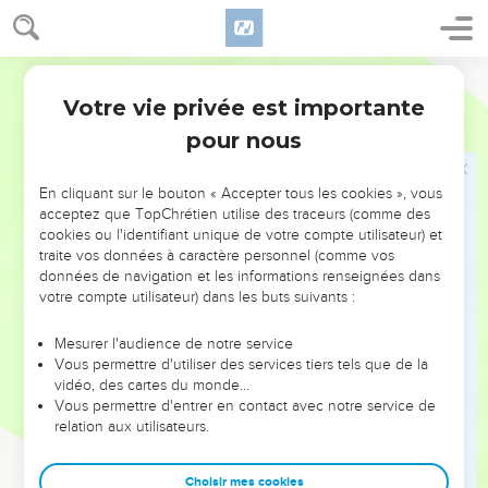
sandales. Lui, il vous baptisera avec le feu de l’Esprit Saint.
12
Dans la cour, il tient son van dans les mains pour séparer
Parole de Vie
le grain de la paille. Il va ranger son grain dans le grenier,
Votre vie privée est importante
mais la paille, il va la brûler dans le feu qui ne s’éteint pas. »
Matthieu
3
pour nous
Le baptême de Jésus
En cliquant sur le bouton « Accepter tous les cookies », vous
13
Alors Jésus vient de la Galilée jusqu’au Jourdain. Il arrive
acceptez que TopChrétien utilise des traceurs (comme des
auprès de Jean pour que Jean le baptise,
cookies ou l'identifiant unique de votre compte utilisateur) et
traite vos données à caractère personnel (comme vos
14
mais Jean n’est pas d’accord. Il dit à Jésus : « C’est moi qui
données de navigation et les informations renseignées dans
ai besoin d’être baptisé par toi, et c’est toi qui viens vers
votre compte utilisateur) dans les buts suivants :
moi ! »
15
Jésus lui répond : « Accepte cela pour le moment. Oui,
Mesurer l'audience de notre service
Vous permettre d'utiliser des services tiers tels que de la
c’est ainsi que nous devons faire tout ce que Dieu
vidéo, des cartes du monde…
demande. » Alors Jean accepte.
Vous permettre d'entrer en contact avec notre service de
16
relation aux utilisateurs.
Dès que Jésus est baptisé, il sort de l’eau. Au même
moment, le ciel s’ouvre. Jésus voit l’Esprit de Dieu qui
descend comme une colombe et qui vient sur lui.
Choisir mes cookies