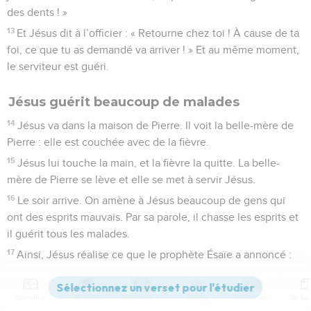
des dents ! »
13
Et Jésus dit à l’officier : « Retourne chez toi ! À cause de ta
foi, ce que tu as demandé va arriver ! » Et au même moment,
le serviteur est guéri.
Jésus guérit beaucoup de malades
14
Jésus va dans la maison de Pierre. Il voit la belle-mère de
Pierre : elle est couchée avec de la fièvre.
15
Jésus lui touche la main, et la fièvre la quitte. La belle-
mère de Pierre se lève et elle se met à servir Jésus.
16
Le soir arrive. On amène à Jésus beaucoup de gens qui
ont des esprits mauvais. Par sa parole, il chasse les esprits et
il guérit tous les malades.
17
Ainsi, Jésus réalise ce que le prophète Ésaïe a annoncé :
« Il a pris ce qui nous fait souffrir et il a porté sur lui nos
maladies. »
Contenus
Versions
Commentaires
Strong
Dictionnaire