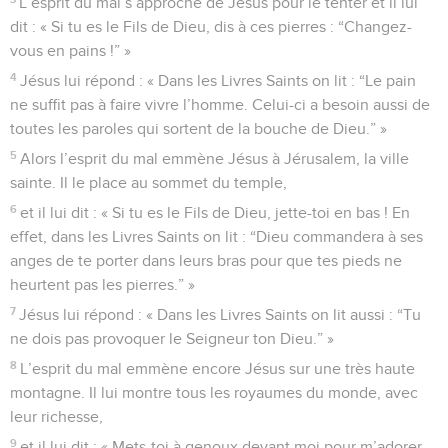
L’esprit du mal s’approche de Jésus pour le tenter et il lui
dit : « Si tu es le Fils de Dieu, dis à ces pierres : “Changez-
vous en pains !” »
4
Jésus lui répond : « Dans les Livres Saints on lit : “Le pain
ne suffit pas à faire vivre l’homme. Celui-ci a besoin aussi de
toutes les paroles qui sortent de la bouche de Dieu.” »
5
Alors l’esprit du mal emmène Jésus à Jérusalem, la ville
sainte. Il le place au sommet du temple,
6
et il lui dit : « Si tu es le Fils de Dieu, jette-toi en bas ! En
effet, dans les Livres Saints on lit : “Dieu commandera à ses
anges de te porter dans leurs bras pour que tes pieds ne
heurtent pas les pierres.” »
7
Jésus lui répond : « Dans les Livres Saints on lit aussi : “Tu
ne dois pas provoquer le Seigneur ton Dieu.” »
8
L’esprit du mal emmène encore Jésus sur une très haute
montagne. Il lui montre tous les royaumes du monde, avec
leur richesse,
9
et il lui dit : « Mets-toi à genoux devant moi pour m’adorer,