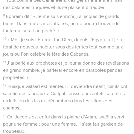
Tout comme des Cananéens, ces gens tiennent en main
des balances truquées et ils se plaisent à frauder.
9
Ephraïm dit : « Je me suis enrichi, j’ai acquis de grands
biens. Dans toutes mes affaires, on ne pourra trouver de
faute qui serait un péché. »
10
« Moi, je suis l’Eternel ton Dieu, depuis l’Egypte, et je te
ferai de nouveau habiter sous des tentes tout comme aux
jours où l’on célèbre la fête des Cabanes.
11
J’ai parlé aux prophètes et je leur ai donné des révélations
en grand nombre, je parlerai encore en paraboles par des
prophètes. »
12
Puisque Galaad est menteur il deviendra néant, car ils ont
sacrifié des taureaux à Guilgal ; aussi leurs autels seront-ils
réduits en des tas de décombres dans les sillons des
champs.
13
Or, Jacob s’est enfui dans la plaine d’Aram, Israël a servi
pour une femme ; pour une femme, il s’est fait gardien de
troupeaux.