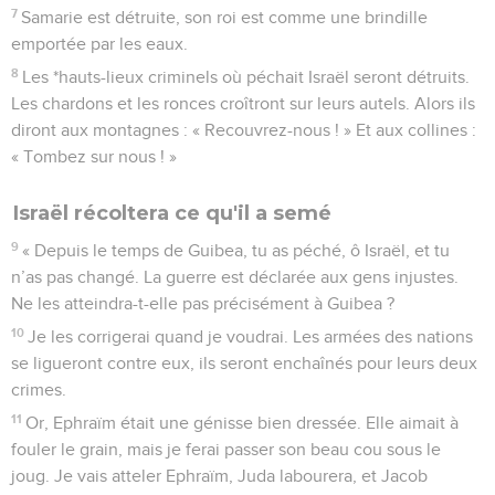
7
Samarie est détruite, son roi est comme une brindille
emportée par les eaux.
8
Les *hauts-lieux criminels où péchait Israël seront détruits.
Les chardons et les ronces croîtront sur leurs autels. Alors ils
diront aux montagnes : « Recouvrez-nous ! » Et aux collines :
« Tombez sur nous ! »
Israël récoltera ce qu'il a semé
9
« Depuis le temps de Guibea, tu as péché, ô Israël, et tu
n’as pas changé. La guerre est déclarée aux gens injustes.
Ne les atteindra-t-elle pas précisément à Guibea ?
10
Je les corrigerai quand je voudrai. Les armées des nations
se ligueront contre eux, ils seront enchaînés pour leurs deux
crimes.
11
Or, Ephraïm était une génisse bien dressée. Elle aimait à
fouler le grain, mais je ferai passer son beau cou sous le
joug. Je vais atteler Ephraïm, Juda labourera, et Jacob