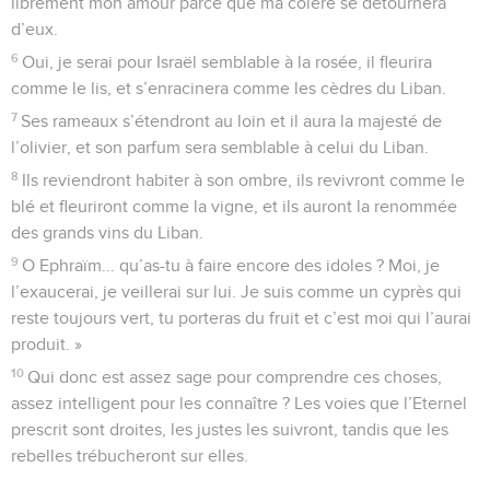
librement mon amour parce que ma colère se détournera
d’eux.
6
Oui, je serai pour Israël semblable à la rosée, il fleurira
comme le lis, et s’enracinera comme les cèdres du Liban.
7
Ses rameaux s’étendront au loin et il aura la majesté de
l’olivier, et son parfum sera semblable à celui du Liban.
8
Ils reviendront habiter à son ombre, ils revivront comme le
blé et fleuriront comme la vigne, et ils auront la renommée
des grands vins du Liban.
9
O Ephraïm... qu’as-tu à faire encore des idoles ? Moi, je
l’exaucerai, je veillerai sur lui. Je suis comme un cyprès qui
reste toujours vert, tu porteras du fruit et c’est moi qui l’aurai
produit. »
10
Qui donc est assez sage pour comprendre ces choses,
assez intelligent pour les connaître ? Les voies que l’Eternel
prescrit sont droites, les justes les suivront, tandis que les
rebelles trébucheront sur elles.