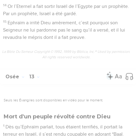
14
Or l’Eternel a fait sortir Israël de l’Egypte par un prophète.
Par un prophète, Israël a été gardé.
15
Ephraïm a irrité Dieu amèrement, c’est pourquoi son
Seigneur ne lui pardonne pas le sang qu’il a versé, et il lui
revaudra le mépris dont il a fait preuve.
La Bible Du Semeur Copyright © 1992, 1999 by Biblica, Inc.® Used by permission.
All rights reserved worldwide.
Osée
13
Seuls les Évangiles sont disponibles en vidéo pour le moment.
Mort d'un peuple révolté contre Dieu
1
Dès qu’Ephraïm parlait, tous étaient terrifiés, il portait la
terreur en Israël, il s’est rendu coupable en adorant *Baal.