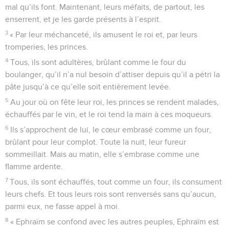
mal qu’ils font. Maintenant, leurs méfaits, de partout, les
enserrent, et je les garde présents à l’esprit.
3
« Par leur méchanceté, ils amusent le roi et, par leurs
tromperies, les princes.
4
Tous, ils sont adultères, brûlant comme le four du
boulanger, qu’il n’a nul besoin d’attiser depuis qu’il a pétri la
pâte jusqu’à ce qu’elle soit entièrement levée.
5
Au jour où on fête leur roi, les princes se rendent malades,
échauffés par le vin, et le roi tend la main à ces moqueurs.
6
Ils s’approchent de lui, le cœur embrasé comme un four,
brûlant pour leur complot. Toute la nuit, leur fureur
sommeillait. Mais au matin, elle s’embrase comme une
flamme ardente.
7
Tous, ils sont échauffés, tout comme un four, ils consument
leurs chefs. Et tous leurs rois sont renversés sans qu’aucun,
parmi eux, ne fasse appel à moi.
8
« Ephraïm se confond avec les autres peuples, Ephraïm est