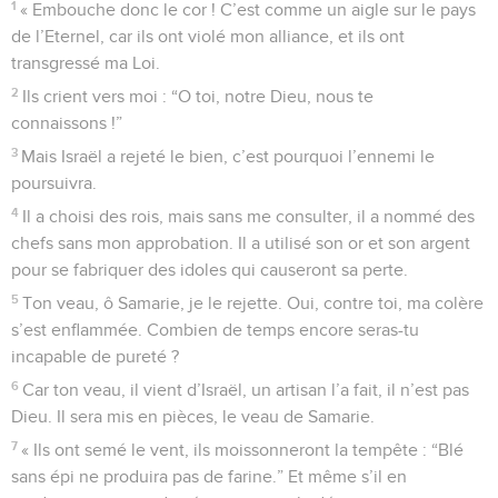
1
« Embouche donc le cor ! C’est comme un aigle sur le pays
de l’Eternel, car ils ont violé mon alliance, et ils ont
transgressé ma Loi.
2
Ils crient vers moi : “O toi, notre Dieu, nous te
connaissons !”
3
Mais Israël a rejeté le bien, c’est pourquoi l’ennemi le
poursuivra.
4
Il a choisi des rois, mais sans me consulter, il a nommé des
chefs sans mon approbation. Il a utilisé son or et son argent
pour se fabriquer des idoles qui causeront sa perte.
5
Ton veau, ô Samarie, je le rejette. Oui, contre toi, ma colère
s’est enflammée. Combien de temps encore seras-tu
incapable de pureté ?
6
Car ton veau, il vient d’Israël, un artisan l’a fait, il n’est pas
Dieu. Il sera mis en pièces, le veau de Samarie.
7
« Ils ont semé le vent, ils moissonneront la tempête : “Blé
sans épi ne produira pas de farine.” Et même s’il en