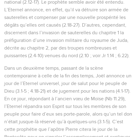
national (2.12-17). Le prophète semble avoir été entendu.
L’Eternel annonce, en effet, qu’il va détruire son armée de
sauterelles et compenser par une nouvelle prospérité les
dégâts qu’elles ont causés (2.18-27). D’autres, cependant,
discernent dans l’invasion de sauterelles du chapitre 1 la
préfiguration d’une invasion militaire du royaume de Juda,
décrite au chapitre 2, par des troupes nombreuses et
puissantes (2.4-10) venues du nord (2.10 ; voir Jr 1.14 ; 6.22).
Dans un deuxième temps, passant de la scène
contemporaine à celle de la fin des temps, Joël annonce un
jour de l’Eternel universel, jour de salut pour le peuple de
Dieu (3.1-5 ; 4.18-21) et de jugement pour les nations (4.1-17).
En ce jour, répondant à l’ancien vœu de Moïse (Nb 11.29),
l’Eternel répandra son Esprit sur tous les membres de son
peuple pour faire d’eux ses porte-parole, alors qu’un tel don
n’était jusque-là réservé qu’à quelques-uns (3.1-5). C’est
cette prophétie que l’apôtre Pierre citera le jour de la
Pentecôte pour en signaler l’accomplissement et expliquer