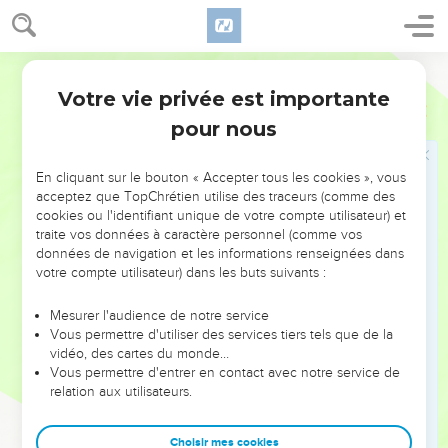
vous ai massacrés par mes paroles et le jugement a fondu
sur vous comme l’éclair.
6
Semeur
Car je prends plaisir à l’amour bien plus qu’aux sacrifices, à
la connaissance de Dieu bien plus qu’aux *holocaustes.
Votre vie privée est importante
Osée
6
pour nous
Des choses horribles en Israël
7
« Mais vous, tout comme Adam, vous avez transgressé
En cliquant sur le bouton « Accepter tous les cookies », vous
acceptez que TopChrétien utilise des traceurs (comme des
l’alliance, là, vous m’avez trahi.
cookies ou l'identifiant unique de votre compte utilisateur) et
8
Galaad est une cité de malfaiteurs maculée de traces de
traite vos données à caractère personnel (comme vos
données de navigation et les informations renseignées dans
sang.
votre compte utilisateur) dans les buts suivants :
9
Comme une bande de brigands postés en embuscade, la
confrérie des prêtres s’en va assassiner les passants sur la
Mesurer l'audience de notre service
route qui mène vers Sichem. Leur conduite est infâme !
Vous permettre d'utiliser des services tiers tels que de la
vidéo, des cartes du monde…
10
J’ai vu d’horribles choses en Israël, car la *prostitution
Vous permettre d'entrer en contact avec notre service de
d’Ephraïm s’y étale, et Israël s’en est souillé.
relation aux utilisateurs.
Désordre général et catastrophe prochaine
Choisir mes cookies