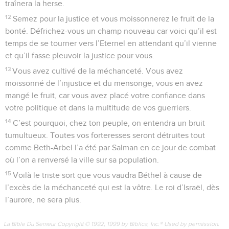
traînera la herse.
12
Semez pour la justice et vous moissonnerez le fruit de la
bonté. Défrichez-vous un champ nouveau car voici qu’il est
temps de se tourner vers l’Eternel en attendant qu’il vienne
et qu’il fasse pleuvoir la justice pour vous.
13
Vous avez cultivé de la méchanceté. Vous avez
moissonné de l’injustice et du mensonge, vous en avez
mangé le fruit, car vous avez placé votre confiance dans
votre politique et dans la multitude de vos guerriers.
14
C’est pourquoi, chez ton peuple, on entendra un bruit
tumultueux. Toutes vos forteresses seront détruites tout
comme Beth-Arbel l’a été par Salman en ce jour de combat
où l’on a renversé la ville sur sa population.
15
Voilà le triste sort que vous vaudra Béthel à cause de
l’excès de la méchanceté qui est la vôtre. Le roi d’Israël, dès
l’aurore, ne sera plus.
La Bible Du Semeur Copyright © 1992, 1999 by Biblica, Inc.® Used by permission.