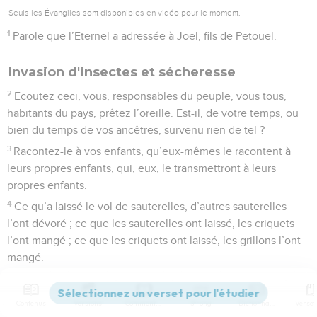
Seuls les Évangiles sont disponibles en vidéo pour le moment.
1
Parole que l’Eternel a adressée à Joël, fils de Petouël.
Invasion d'insectes et sécheresse
2
Ecoutez ceci, vous, responsables du peuple, vous tous,
habitants du pays, prêtez l’oreille. Est-il, de votre temps, ou
bien du temps de vos ancêtres, survenu rien de tel ?
3
Racontez-le à vos enfants, qu’eux-mêmes le racontent à
leurs propres enfants, qui, eux, le transmettront à leurs
propres enfants.
4
Ce qu’a laissé le vol de sauterelles, d’autres sauterelles
l’ont dévoré ; ce que les sauterelles ont laissé, les criquets
l’ont mangé ; ce que les criquets ont laissé, les grillons l’ont
mangé.
5
Réveillez-vous, ivrognes, pleurez ! Hurlez, tous les buveurs
de vin, oui, car le vin nouveau est ôté de vos bouches.
Contenus
Versions
Commentaires
Strong
Dictionnaire
6
Un peuple attaque mon pays, il est puissant, on ne peut le