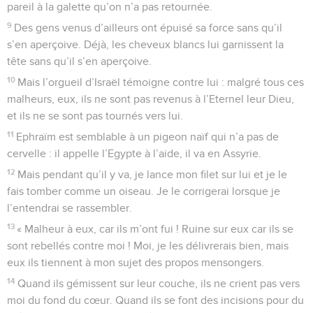
pareil à la galette qu’on n’a pas retournée.
9
Des gens venus d’ailleurs ont épuisé sa force sans qu’il
s’en aperçoive. Déjà, les cheveux blancs lui garnissent la
tête sans qu’il s’en aperçoive.
10
Mais l’orgueil d’Israël témoigne contre lui : malgré tous ces
malheurs, eux, ils ne sont pas revenus à l’Eternel leur Dieu,
et ils ne se sont pas tournés vers lui.
11
Ephraïm est semblable à un pigeon naïf qui n’a pas de
cervelle : il appelle l’Egypte à l’aide, il va en Assyrie.
12
Mais pendant qu’il y va, je lance mon filet sur lui et je le
fais tomber comme un oiseau. Je le corrigerai lorsque je
l’entendrai se rassembler.
13
« Malheur à eux, car ils m’ont fui ! Ruine sur eux car ils se
sont rebellés contre moi ! Moi, je les délivrerais bien, mais
eux ils tiennent à mon sujet des propos mensongers.
14
Quand ils gémissent sur leur couche, ils ne crient pas vers
moi du fond du cœur. Quand ils se font des incisions pour du