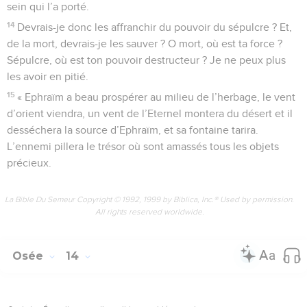
sein qui l’a porté.
14
Devrais-je donc les affranchir du pouvoir du sépulcre ? Et,
de la mort, devrais-je les sauver ? O mort, où est ta force ?
Sépulcre, où est ton pouvoir destructeur ? Je ne peux plus
les avoir en pitié.
15
« Ephraïm a beau prospérer au milieu de l’herbage, le vent
d’orient viendra, un vent de l’Eternel montera du désert et il
desséchera la source d’Ephraïm, et sa fontaine tarira.
L’ennemi pillera le trésor où sont amassés tous les objets
précieux.
La Bible Du Semeur Copyright © 1992, 1999 by Biblica, Inc.® Used by permission.
All rights reserved worldwide.
Osée
14