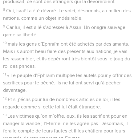
produisait, ce sont des étrangers qui la dévoreraient.
8
Oui, Israël a été dévoré. Le voici, désormais, au milieu des
nations, comme un objet indésirable.
9
Car lui, il est allé s’adresser à Assur. Un onagre sauvage
garde sa liberté,
10
mais les gens d’Ephraïm ont été achetés par des amants.
Mais ils auront beau faire des présents aux nations, je vais
les rassembler, et ils dépériront très bientôt sous le joug du
roi des princes.
11
« Le peuple d’Ephraïm multiplie les autels pour y offrir des
sacrifices pour le péché. Ils ne lui ont servi qu’à pécher
davantage.
12
Et si j’écris pour lui de nombreux articles de loi, il les
regarde comme si cette loi lui était étrangère.
13
Les victimes qu’on m’offre, eux, ils les sacrifient pour en
manger la viande ; l’Eternel ne les agrée pas. Désormais, il
fera le compte de leurs fautes et il les châtiera pour leurs