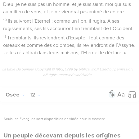
Dieu, je ne suis pas un homme, et je suis saint, moi qui suis
au milieu de vous, et je ne viendrai pas animé de colère.
10
Ils suivront l’Eternel : comme un lion, il rugira. A ses
rugissements, ses fils accourront en tremblant de l’Occident.
11
Tremblants, ils reviendront d’Egypte. Tout comme des
oiseaux et comme des colombes, ils reviendront de l’Assyrie.
Je les rétablirai dans leurs maisons, l’Eternel le déclare. »
La Bible Du Semeur Copyright © 1992, 1999 by Biblica, Inc.® Used by permission.
All rights reserved worldwide.
Osée
12
Seuls les Évangiles sont disponibles en vidéo pour le moment.
Un peuple décevant depuis les origines