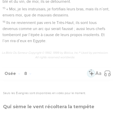
blé et du vin, de moi, ils se détournent.
15
« Moi, je les instruisais, je fortifiais leurs bras, mais ils n’ont,
envers moi, que de mauvais desseins.
16
Ils ne reviennent pas vers le Très-Haut, ils sont tous
devenus comme un arc qui serait faussé ; aussi leurs chefs
tomberont par l’épée à cause de leurs propos insolents. Et
l’on rira d’eux en Egypte.
La Bible Du Semeur Copyright © 1992, 1999 by Biblica, Inc.® Used by permission.
All rights reserved worldwide.
Osée
8
Seuls les Évangiles sont disponibles en vidéo pour le moment.
Qui sème le vent récoltera la tempête