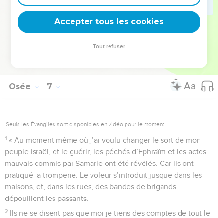
11
Pour toi aussi, Juda, une moisson est préparée, quand je
Accepter tous les cookies
ramènerai les captifs de mon peuple.
La Bible Du Semeur Copyright © 1992, 1999 by Biblica, Inc.® Used by permission.
Tout refuser
All rights reserved worldwide.
Osée
7
Seuls les Évangiles sont disponibles en vidéo pour le moment.
1
« Au moment même où j’ai voulu changer le sort de mon
peuple Israël, et le guérir, les péchés d’Ephraïm et les actes
mauvais commis par Samarie ont été révélés. Car ils ont
pratiqué la tromperie. Le voleur s’introduit jusque dans les
maisons, et, dans les rues, des bandes de brigands
dépouillent les passants.
2
Ils ne se disent pas que moi je tiens des comptes de tout le