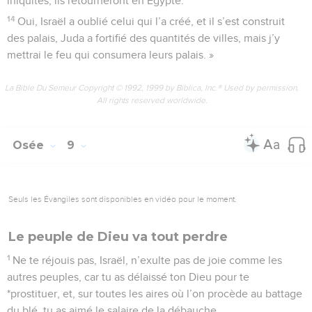
iniquités, ils retourneront en Egypte.
14
Oui, Israël a oublié celui qui l’a créé, et il s’est construit
des palais, Juda a fortifié des quantités de villes, mais j’y
mettrai le feu qui consumera leurs palais. »
La Bible Du Semeur Copyright © 1992, 1999 by Biblica, Inc.® Used by permission.
All rights reserved worldwide.
Osée
9
Seuls les Évangiles sont disponibles en vidéo pour le moment.
Le peuple de Dieu va tout perdre
1
Ne te réjouis pas, Israël, n’exulte pas de joie comme les
autres peuples, car tu as délaissé ton Dieu pour te
*prostituer, et, sur toutes les aires où l’on procède au battage
du blé, tu as aimé le salaire de la débauche.