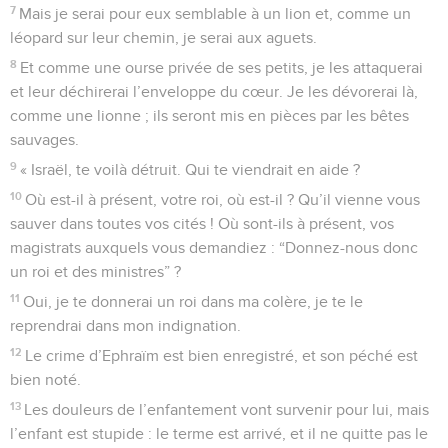
7
Mais je serai pour eux semblable à un lion et, comme un
léopard sur leur chemin, je serai aux aguets.
8
Et comme une ourse privée de ses petits, je les attaquerai
et leur déchirerai l’enveloppe du cœur. Je les dévorerai là,
comme une lionne ; ils seront mis en pièces par les bêtes
sauvages.
9
« Israël, te voilà détruit. Qui te viendrait en aide ?
10
Où est-il à présent, votre roi, où est-il ? Qu’il vienne vous
sauver dans toutes vos cités ! Où sont-ils à présent, vos
magistrats auxquels vous demandiez : “Donnez-nous donc
un roi et des ministres” ?
11
Oui, je te donnerai un roi dans ma colère, je te le
reprendrai dans mon indignation.
12
Le crime d’Ephraïm est bien enregistré, et son péché est
bien noté.
13
Les douleurs de l’enfantement vont survenir pour lui, mais
l’enfant est stupide : le terme est arrivé, et il ne quitte pas le