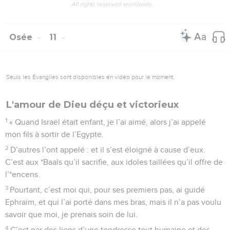
All rights reserved worldwide.
Osée
11
Seuls les Évangiles sont disponibles en vidéo pour le moment.
L'amour de Dieu déçu et victorieux
1
« Quand Israël était enfant, je l’ai aimé, alors j’ai appelé
mon fils à sortir de l’Egypte.
2
D’autres l’ont appelé : et il s’est éloigné à cause d’eux.
C’est aux *Baals qu’il sacrifie, aux idoles taillées qu’il offre de
l’*encens.
3
Pourtant, c’est moi qui, pour ses premiers pas, ai guidé
Ephraïm, et qui l’ai porté dans mes bras, mais il n’a pas voulu
savoir que moi, je prenais soin de lui.
4
C’est par des liens d’une tendresse tout humaine et des