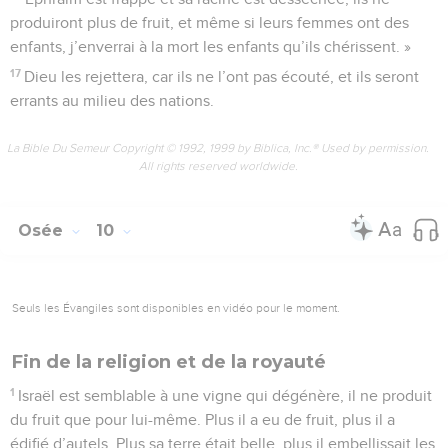
produiront plus de fruit, et même si leurs femmes ont des
enfants, j’enverrai à la mort les enfants qu’ils chérissent. »
17
Dieu les rejettera, car ils ne l’ont pas écouté, et ils seront
errants au milieu des nations.
La Bible Du Semeur Copyright © 1992, 1999 by Biblica, Inc.® Used by permission.
All rights reserved worldwide.
Osée
10
Seuls les Évangiles sont disponibles en vidéo pour le moment.
Fin de la religion et de la royauté
1
Israël est semblable à une vigne qui dégénère, il ne produit
du fruit que pour lui-même. Plus il a eu de fruit, plus il a
édifié d’autels. Plus sa terre était belle, plus il embellissait les