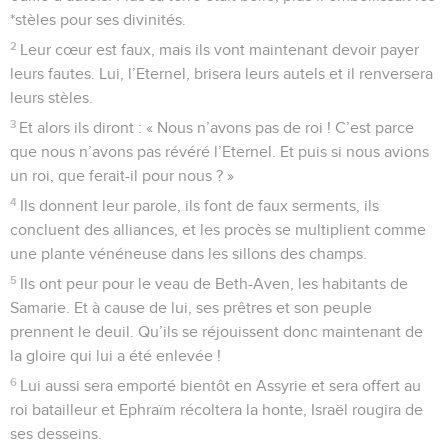
*stèles pour ses divinités.
2
Leur cœur est faux, mais ils vont maintenant devoir payer
leurs fautes. Lui, l’Eternel, brisera leurs autels et il renversera
leurs stèles.
3
Et alors ils diront : « Nous n’avons pas de roi ! C’est parce
que nous n’avons pas révéré l’Eternel. Et puis si nous avions
un roi, que ferait-il pour nous ? »
4
Ils donnent leur parole, ils font de faux serments, ils
concluent des alliances, et les procès se multiplient comme
une plante vénéneuse dans les sillons des champs.
5
Ils ont peur pour le veau de Beth-Aven, les habitants de
Samarie. Et à cause de lui, ses prêtres et son peuple
prennent le deuil. Qu’ils se réjouissent donc maintenant de
la gloire qui lui a été enlevée !
6
Lui aussi sera emporté bientôt en Assyrie et sera offert au
roi batailleur et Ephraïm récoltera la honte, Israël rougira de
ses desseins.