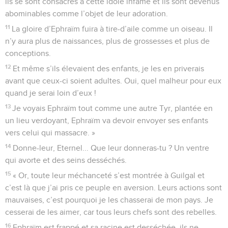
ils se sont consacrés à cette idole infâme et ils sont devenus
abominables comme l’objet de leur adoration.
11
La gloire d’Ephraïm fuira à tire-d’aile comme un oiseau. Il
n’y aura plus de naissances, plus de grossesses et plus de
conceptions.
12
Et même s’ils élevaient des enfants, je les en priverais
avant que ceux-ci soient adultes. Oui, quel malheur pour eux
quand je serai loin d’eux !
13
Je voyais Ephraïm tout comme une autre Tyr, plantée en
un lieu verdoyant, Ephraïm va devoir envoyer ses enfants
vers celui qui massacre. »
14
Donne-leur, Eternel... Que leur donneras-tu ? Un ventre
qui avorte et des seins desséchés.
15
« Or, toute leur méchanceté s’est montrée à Guilgal et
c’est là que j’ai pris ce peuple en aversion. Leurs actions sont
mauvaises, c’est pourquoi je les chasserai de mon pays. Je
cesserai de les aimer, car tous leurs chefs sont des rebelles.
16
Ephraïm est frappé et sa racine est desséchée, ils ne