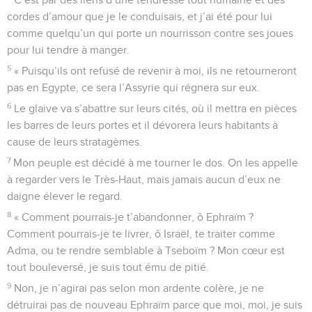
cordes d’amour que je le conduisais, et j’ai été pour lui
comme quelqu’un qui porte un nourrisson contre ses joues
pour lui tendre à manger.
5
« Puisqu’ils ont refusé de revenir à moi, ils ne retourneront
pas en Egypte, ce sera l’Assyrie qui régnera sur eux.
6
Le glaive va s’abattre sur leurs cités, où il mettra en pièces
les barres de leurs portes et il dévorera leurs habitants à
cause de leurs stratagèmes.
7
Mon peuple est décidé à me tourner le dos. On les appelle
à regarder vers le Très-Haut, mais jamais aucun d’eux ne
daigne élever le regard.
8
« Comment pourrais-je t’abandonner, ô Ephraïm ?
Comment pourrais-je te livrer, ô Israël, te traiter comme
Adma, ou te rendre semblable à Tseboïm ? Mon cœur est
tout bouleversé, je suis tout ému de pitié.
9
Non, je n’agirai pas selon mon ardente colère, je ne
détruirai pas de nouveau Ephraïm parce que moi, moi, je suis