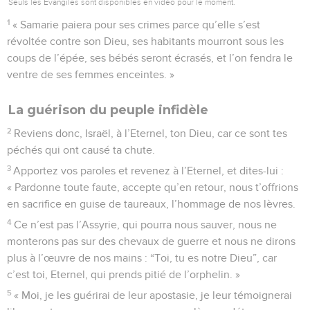
Seuls les Évangiles sont disponibles en vidéo pour le moment.
1
« Samarie paiera pour ses crimes parce qu’elle s’est
révoltée contre son Dieu, ses habitants mourront sous les
coups de l’épée, ses bébés seront écrasés, et l’on fendra le
ventre de ses femmes enceintes. »
La guérison du peuple infidèle
2
Reviens donc, Israël, à l’Eternel, ton Dieu, car ce sont tes
péchés qui ont causé ta chute.
3
Apportez vos paroles et revenez à l’Eternel, et dites-lui :
« Pardonne toute faute, accepte qu’en retour, nous t’offrions
en sacrifice en guise de taureaux, l’hommage de nos lèvres.
4
Ce n’est pas l’Assyrie, qui pourra nous sauver, nous ne
monterons pas sur des chevaux de guerre et nous ne dirons
plus à l’œuvre de nos mains : “Toi, tu es notre Dieu”, car
c’est toi, Eternel, qui prends pitié de l’orphelin. »
5
« Moi, je les guérirai de leur apostasie, je leur témoignerai