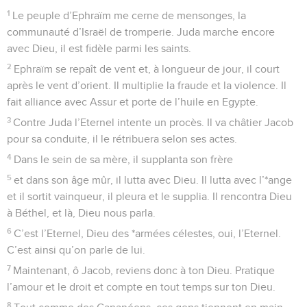
1
Le peuple d’Ephraïm me cerne de mensonges, la
communauté d’Israël de tromperie. Juda marche encore
avec Dieu, il est fidèle parmi les saints.
2
Ephraïm se repaît de vent et, à longueur de jour, il court
après le vent d’orient. Il multiplie la fraude et la violence. Il
fait alliance avec Assur et porte de l’huile en Egypte.
3
Contre Juda l’Eternel intente un procès. Il va châtier Jacob
pour sa conduite, il le rétribuera selon ses actes.
4
Dans le sein de sa mère, il supplanta son frère
5
et dans son âge mûr, il lutta avec Dieu. Il lutta avec l’*ange
et il sortit vainqueur, il pleura et le supplia. Il rencontra Dieu
à Béthel, et là, Dieu nous parla.
6
C’est l’Eternel, Dieu des *armées célestes, oui, l’Eternel.
C’est ainsi qu’on parle de lui.
7
Maintenant, ô Jacob, reviens donc à ton Dieu. Pratique
l’amour et le droit et compte en tout temps sur ton Dieu.
8