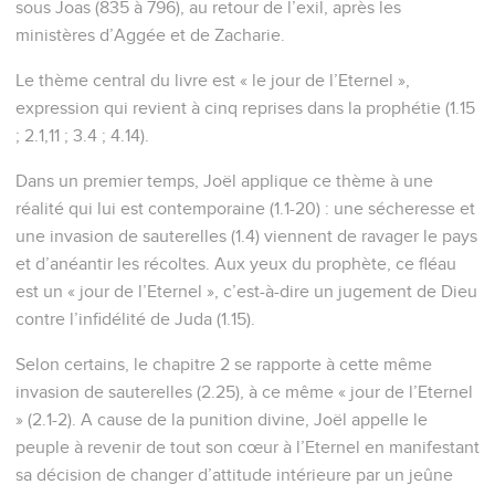
sous Joas (835 à 796), au retour de l’exil, après les
ministères d’Aggée et de Zacharie.
Le thème central du livre est « le jour de l’Eternel »,
expression qui revient à cinq reprises dans la prophétie (1.15
; 2.1,11 ; 3.4 ; 4.14).
Dans un premier temps, Joël applique ce thème à une
réalité qui lui est contemporaine (1.1-20) : une sécheresse et
une invasion de sauterelles (1.4) viennent de ravager le pays
et d’anéantir les récoltes. Aux yeux du prophète, ce fléau
est un « jour de l’Eternel », c’est-à-dire un jugement de Dieu
contre l’infidélité de Juda (1.15).
Selon certains, le chapitre 2 se rapporte à cette même
invasion de sauterelles (2.25), à ce même « jour de l’Eternel
» (2.1-2). A cause de la punition divine, Joël appelle le
peuple à revenir de tout son cœur à l’Eternel en manifestant
sa décision de changer d’attitude intérieure par un jeûne