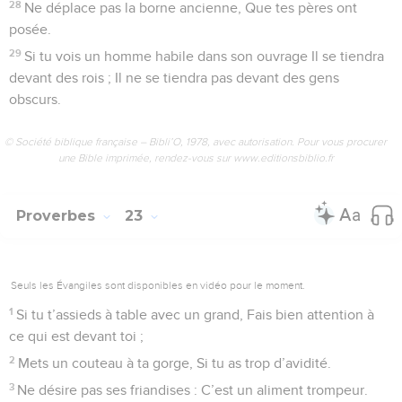
28
Ne déplace pas la borne ancienne, Que tes pères ont
posée.
29
Si tu vois un homme habile dans son ouvrage Il se tiendra
devant des rois ; Il ne se tiendra pas devant des gens
obscurs.
© Société biblique française – Bibli’O, 1978, avec autorisation. Pour vous procurer
une Bible imprimée, rendez-vous sur www.editionsbiblio.fr
Proverbes
23
Seuls les Évangiles sont disponibles en vidéo pour le moment.
1
Si tu t’assieds à table avec un grand, Fais bien attention à
ce qui est devant toi ;
2
Mets un couteau à ta gorge, Si tu as trop d’avidité.
3
Ne désire pas ses friandises : C’est un aliment trompeur.