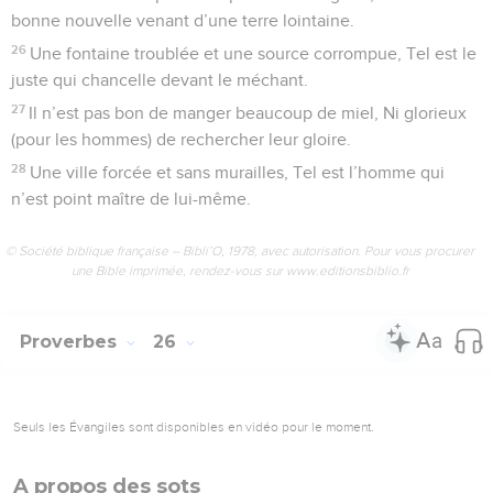
bonne nouvelle venant d’une terre lointaine.
26
Une fontaine troublée et une source corrompue, Tel est le
juste qui chancelle devant le méchant.
27
Il n’est pas bon de manger beaucoup de miel, Ni glorieux
(pour les hommes) de rechercher leur gloire.
28
Une ville forcée et sans murailles, Tel est l’homme qui
n’est point maître de lui-même.
© Société biblique française – Bibli’O, 1978, avec autorisation. Pour vous procurer
une Bible imprimée, rendez-vous sur www.editionsbiblio.fr
Proverbes
26
Seuls les Évangiles sont disponibles en vidéo pour le moment.
A propos des sots