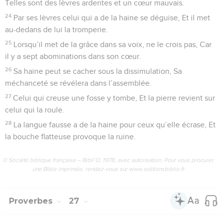
Telles sont des lèvres ardentes et un cœur mauvais.
24
Par ses lèvres celui qui a de la haine se déguise, Et il met
au-dedans de lui la tromperie.
25
Lorsqu’il met de la grâce dans sa voix, ne le crois pas, Car
il y a sept abominations dans son cœur.
26
Sa haine peut se cacher sous la dissimulation, Sa
méchanceté se révélera dans l’assemblée.
27
Celui qui creuse une fosse y tombe, Et la pierre revient sur
celui qui la roule.
28
La langue fausse a de la haine pour ceux qu’elle écrase, Et
la bouche flatteuse provoque la ruine.
© Société biblique française – Bibli’O, 1978, avec autorisation. Pour vous procurer
une Bible imprimée, rendez-vous sur www.editionsbiblio.fr
Proverbes
27