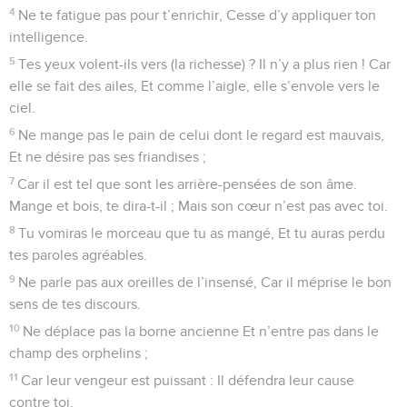
4
Ne te fatigue pas pour t’enrichir, Cesse d’y appliquer ton
intelligence.
5
Tes yeux volent-ils vers (la richesse) ? Il n’y a plus rien ! Car
elle se fait des ailes, Et comme l’aigle, elle s’envole vers le
ciel.
6
Ne mange pas le pain de celui dont le regard est mauvais,
Et ne désire pas ses friandises ;
7
Car il est tel que sont les arrière-pensées de son âme.
Mange et bois, te dira-t-il ; Mais son cœur n’est pas avec toi.
8
Tu vomiras le morceau que tu as mangé, Et tu auras perdu
tes paroles agréables.
9
Ne parle pas aux oreilles de l’insensé, Car il méprise le bon
sens de tes discours.
10
Ne déplace pas la borne ancienne Et n’entre pas dans le
champ des orphelins ;
11
Car leur vengeur est puissant : Il défendra leur cause
contre toi.