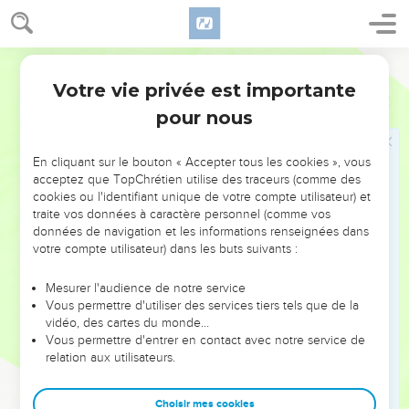
laquelle elle se confiait.
23
Celui qui garde sa bouche et sa langue Garde son âme de
la détresse.
Segond 1978 (Colombe)
24
Le présomptueux, le hautain, a pour nom : moqueur ; Il
Votre vie privée est importante
Proverbes
21
agit avec la fureur de la présomption.
pour nous
25
Les désirs du paresseux le font mourir, Parce que ses
mains refusent d’agir ;
En cliquant sur le bouton « Accepter tous les cookies », vous
acceptez que TopChrétien utilise des traceurs (comme des
26
Tout le jour il éprouve des désirs ; Mais le juste donne
cookies ou l'identifiant unique de votre compte utilisateur) et
sans restriction.
traite vos données à caractère personnel (comme vos
27
données de navigation et les informations renseignées dans
Le sacrifice des méchants est une horreur ; Combien plus
votre compte utilisateur) dans les buts suivants :
quand ils l’apportent avec des pensées infâmes.
28
Le témoin menteur périra, Mais l’homme qui écoute
Mesurer l'audience de notre service
pourra toujours parler.
Vous permettre d'utiliser des services tiers tels que de la
vidéo, des cartes du monde…
29
L’homme méchant durcit son visage, Mais celui qui est
Vous permettre d'entrer en contact avec notre service de
droit affermit sa voie.
relation aux utilisateurs.
30
Point de sagesse, point d’intelligence, Point de conseil
(qui compte), vis-à-vis de l’Éternel.
Choisir mes cookies