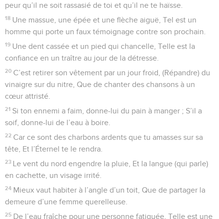
peur qu’il ne soit rassasié de toi et qu’il ne te haïsse.
18
Une massue, une épée et une flèche aiguë, Tel est un
homme qui porte un faux témoignage contre son prochain.
19
Une dent cassée et un pied qui chancelle, Telle est la
confiance en un traître au jour de la détresse.
20
C’est retirer son vêtement par un jour froid, (Répandre) du
vinaigre sur du nitre, Que de chanter des chansons à un
cœur attristé.
21
Si ton ennemi a faim, donne-lui du pain à manger ; S’il a
soif, donne-lui de l’eau à boire.
22
Car ce sont des charbons ardents que tu amasses sur sa
tête, Et l’Éternel te le rendra.
23
Le vent du nord engendre la pluie, Et la langue (qui parle)
en cachette, un visage irrité.
24
Mieux vaut habiter à l’angle d’un toit, Que de partager la
demeure d’une femme querelleuse.
25
De l’eau fraîche pour une personne fatiguée, Telle est une