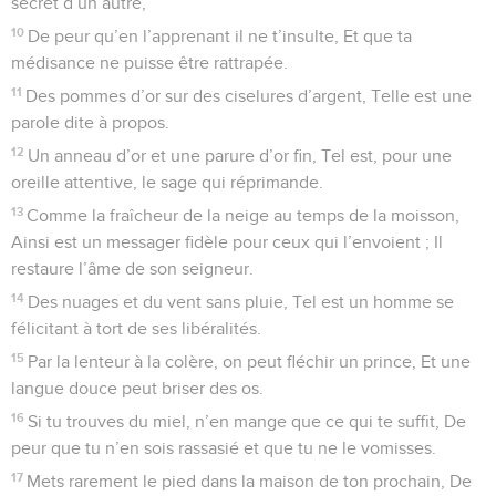
secret d’un autre,
10
De peur qu’en l’apprenant il ne t’insulte, Et que ta
médisance ne puisse être rattrapée.
11
Des pommes d’or sur des ciselures d’argent, Telle est une
parole dite à propos.
12
Un anneau d’or et une parure d’or fin, Tel est, pour une
oreille attentive, le sage qui réprimande.
13
Comme la fraîcheur de la neige au temps de la moisson,
Ainsi est un messager fidèle pour ceux qui l’envoient ; Il
restaure l’âme de son seigneur.
14
Des nuages et du vent sans pluie, Tel est un homme se
félicitant à tort de ses libéralités.
15
Par la lenteur à la colère, on peut fléchir un prince, Et une
langue douce peut briser des os.
16
Si tu trouves du miel, n’en mange que ce qui te suffit, De
peur que tu n’en sois rassasié et que tu ne le vomisses.
17
Mets rarement le pied dans la maison de ton prochain, De