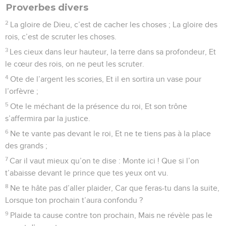
Proverbes divers
2
La gloire de Dieu, c’est de cacher les choses ; La gloire des
rois, c’est de scruter les choses.
3
Les cieux dans leur hauteur, la terre dans sa profondeur, Et
le cœur des rois, on ne peut les scruter.
4
Ote de l’argent les scories, Et il en sortira un vase pour
l’orfèvre ;
5
Ote le méchant de la présence du roi, Et son trône
s’affermira par la justice.
6
Ne te vante pas devant le roi, Et ne te tiens pas à la place
des grands ;
7
Car il vaut mieux qu’on te dise : Monte ici ! Que si l’on
t’abaisse devant le prince que tes yeux ont vu.
8
Ne te hâte pas d’aller plaider, Car que feras-tu dans la suite,
Lorsque ton prochain t’aura confondu ?
9
Plaide ta cause contre ton prochain, Mais ne révèle pas le