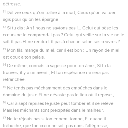
détresse.
11
Délivre ceux qu’on traîne à la mort, Ceux qu’on va tuer,
agis pour qu’on les épargne !
12
Si tu dis : Ah ! nous ne savions pas !... Celui qui pèse les
cœurs ne le comprend-il pas ? Celui qui veille sur ta vie ne le
sait-il pas Et ne rendra-t-il pas à chacun selon ses œuvres ?
13
Mon fils, mange du miel, car il est bon ; Un rayon de miel
est doux à ton palais.
14
De même, connais la sagesse pour ton âme ; Si tu la
trouves, il y a un avenir, Et ton espérance ne sera pas
retranchée.
15
Ne tends pas méchamment des embûches dans le
domaine du juste Et ne dévaste pas le lieu où il repose ;
16
Car à sept reprises le juste peut tomber et il se relève,
Mais les méchants sont précipités dans le malheur.
17
Ne te réjouis pas si ton ennemi tombe, Et quand il
trébuche, que ton cœur ne soit pas dans l’allégresse,