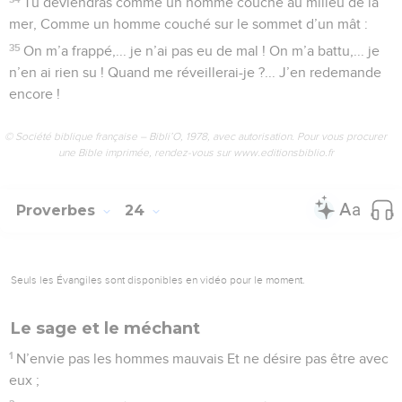
Tu deviendras comme un homme couché au milieu de la
mer, Comme un homme couché sur le sommet d’un mât :
35
On m’a frappé,... je n’ai pas eu de mal ! On m’a battu,... je
n’en ai rien su ! Quand me réveillerai-je ?... J’en redemande
encore !
© Société biblique française – Bibli’O, 1978, avec autorisation. Pour vous procurer
une Bible imprimée, rendez-vous sur www.editionsbiblio.fr
Proverbes
24
Seuls les Évangiles sont disponibles en vidéo pour le moment.
Le sage et le méchant
1
N’envie pas les hommes mauvais Et ne désire pas être avec
eux ;