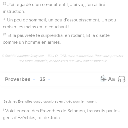
32
J’ai regardé d’un cœur attentif, J’ai vu, j’en ai tiré
instruction.
33
Un peu de sommeil, un peu d’assoupissement, Un peu
croiser les mains en te couchant !...
34
Et la pauvreté te surprendra, en rôdant, Et la disette
comme un homme en armes.
© Société biblique française – Bibli’O, 1978, avec autorisation. Pour vous procurer
une Bible imprimée, rendez-vous sur www.editionsbiblio.fr
Proverbes
25
Seuls les Évangiles sont disponibles en vidéo pour le moment.
1
Voici encore des Proverbes de Salomon, transcrits par les
gens d’Ézéchias, roi de Juda.