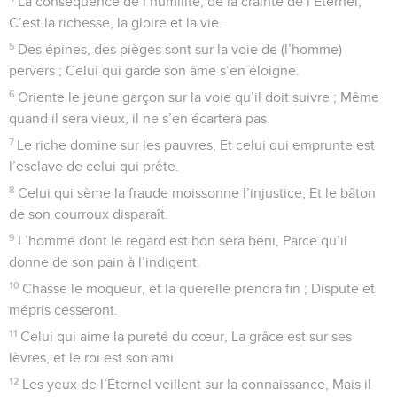
La conséquence de l’humilité, de la crainte de l’Éternel,
C’est la richesse, la gloire et la vie.
5
Des épines, des pièges sont sur la voie de (l’homme)
pervers ; Celui qui garde son âme s’en éloigne.
6
Oriente le jeune garçon sur la voie qu’il doit suivre ; Même
quand il sera vieux, il ne s’en écartera pas.
7
Le riche domine sur les pauvres, Et celui qui emprunte est
l’esclave de celui qui prête.
8
Celui qui sème la fraude moissonne l’injustice, Et le bâton
de son courroux disparaît.
9
L’homme dont le regard est bon sera béni, Parce qu’il
donne de son pain à l’indigent.
10
Chasse le moqueur, et la querelle prendra fin ; Dispute et
mépris cesseront.
11
Celui qui aime la pureté du cœur, La grâce est sur ses
lèvres, et le roi est son ami.
12
Les yeux de l’Éternel veillent sur la connaissance, Mais il