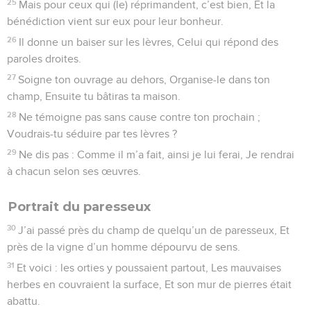
25
Mais pour ceux qui (le) réprimandent, c’est bien, Et la
bénédiction vient sur eux pour leur bonheur.
26
Il donne un baiser sur les lèvres, Celui qui répond des
paroles droites.
27
Soigne ton ouvrage au dehors, Organise-le dans ton
champ, Ensuite tu bâtiras ta maison.
28
Ne témoigne pas sans cause contre ton prochain ;
Voudrais-tu séduire par tes lèvres ?
29
Ne dis pas : Comme il m’a fait, ainsi je lui ferai, Je rendrai
à chacun selon ses œuvres.
Portrait du paresseux
30
J’ai passé près du champ de quelqu’un de paresseux, Et
près de la vigne d’un homme dépourvu de sens.
31
Et voici : les orties y poussaient partout, Les mauvaises
herbes en couvraient la surface, Et son mur de pierres était
abattu.