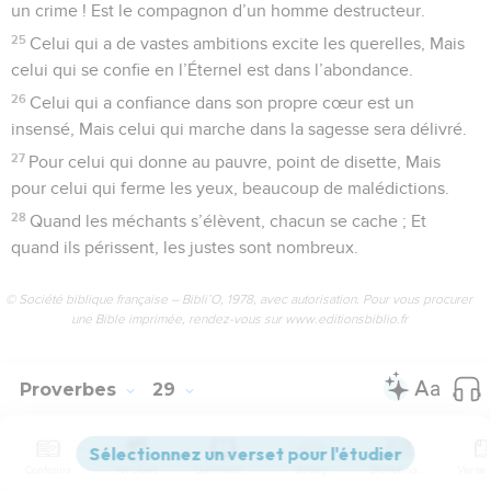
un crime ! Est le compagnon d’un homme destructeur.
25
Celui qui a de vastes ambitions excite les querelles, Mais
celui qui se confie en l’Éternel est dans l’abondance.
26
Celui qui a confiance dans son propre cœur est un
insensé, Mais celui qui marche dans la sagesse sera délivré.
27
Pour celui qui donne au pauvre, point de disette, Mais
pour celui qui ferme les yeux, beaucoup de malédictions.
28
Quand les méchants s’élèvent, chacun se cache ; Et
quand ils périssent, les justes sont nombreux.
© Société biblique française – Bibli’O, 1978, avec autorisation. Pour vous procurer
une Bible imprimée, rendez-vous sur www.editionsbiblio.fr
Proverbes
29
Contenus
Versions
Commentaires
Strong
Dictionnaire
Seuls les Évangiles sont disponibles en vidéo pour le moment.