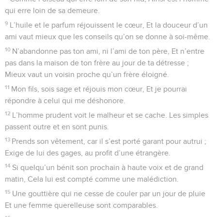
qui erre loin de sa demeure.
9
L’huile et le parfum réjouissent le cœur, Et la douceur d’un
ami vaut mieux que les conseils qu’on se donne à soi-même.
10
N’abandonne pas ton ami, ni l’ami de ton père, Et n’entre
pas dans la maison de ton frère au jour de ta détresse ;
Mieux vaut un voisin proche qu’un frère éloigné.
11
Mon fils, sois sage et réjouis mon cœur, Et je pourrai
répondre à celui qui me déshonore.
12
L’homme prudent voit le malheur et se cache. Les simples
passent outre et en sont punis.
13
Prends son vêtement, car il s’est porté garant pour autrui ;
Exige de lui des gages, au profit d’une étrangère.
14
Si quelqu’un bénit son prochain à haute voix et de grand
matin, Cela lui est compté comme une malédiction.
15
Une gouttière qui ne cesse de couler par un jour de pluie
Et une femme querelleuse sont comparables.