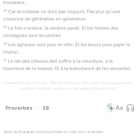
troupeaux ;
24
Car la richesse ne dure pas toujours, Pas plus qu’une
couronne de génération en génération.
25
Le foin s’enlève, la verdure paraît, Et les herbes des
montagnes sont recueillies.
26
Les agneaux sont pour te vêtir, Et les boucs pour payer le
champ ;
27
Le lait des chèvres doit suffire à ta nourriture, à la
nourriture de ta maison, Et à la subsistance de tes servantes.
© Société biblique française – Bibli’O, 1978, avec autorisation. Pour vous procurer
une Bible imprimée, rendez-vous sur www.editionsbiblio.fr
Proverbes
28
Seuls les Évangiles sont disponibles en vidéo pour le moment.