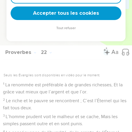
31
Le cheval est équipé pour le jour de la bataille, Mais c’est à
Accepter tous les cookies
l’Éternel (qu’appartient) le salut !
© Société biblique française – Bibli’O, 1978, avec autorisation. Pour vous procurer
Tout refuser
une Bible imprimée, rendez-vous sur www.editionsbiblio.fr
Proverbes
22
Seuls les Évangiles sont disponibles en vidéo pour le moment.
1
La renommée est préférable à de grandes richesses, Et la
grâce vaut mieux que l’argent et que l’or.
2
Le riche et le pauvre se rencontrent ; C’est l’Éternel qui les
fait tous deux.
3
L’homme prudent voit le malheur et se cache, Mais les
simples passent outre et en sont punis.
4