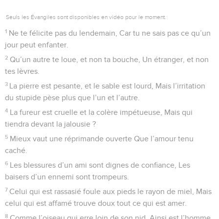
Seuls les Évangiles sont disponibles en vidéo pour le moment.
1
Ne te félicite pas du lendemain, Car tu ne sais pas ce qu’un
jour peut enfanter.
2
Qu’un autre te loue, et non ta bouche, Un étranger, et non
tes lèvres.
3
La pierre est pesante, et le sable est lourd, Mais l’irritation
du stupide pèse plus que l’un et l’autre.
4
La fureur est cruelle et la colère impétueuse, Mais qui
tiendra devant la jalousie ?
5
Mieux vaut une réprimande ouverte Que l’amour tenu
caché.
6
Les blessures d’un ami sont dignes de confiance, Les
baisers d’un ennemi sont trompeurs.
7
Celui qui est rassasié foule aux pieds le rayon de miel, Mais
celui qui est affamé trouve doux tout ce qui est amer.
8
Comme l’oiseau qui erre loin de son nid, Ainsi est l’homme