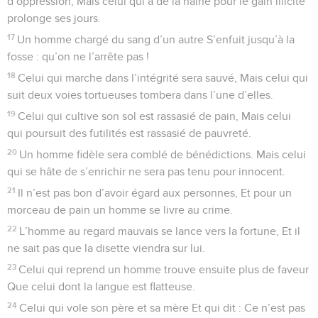
d’oppression, Mais celui qui a de la haine pour le gain illicite
prolonge ses jours.
17
Un homme chargé du sang d’un autre S’enfuit jusqu’à la
fosse : qu’on ne l’arrête pas !
18
Celui qui marche dans l’intégrité sera sauvé, Mais celui qui
suit deux voies tortueuses tombera dans l’une d’elles.
19
Celui qui cultive son sol est rassasié de pain, Mais celui
qui poursuit des futilités est rassasié de pauvreté.
20
Un homme fidèle sera comblé de bénédictions. Mais celui
qui se hâte de s’enrichir ne sera pas tenu pour innocent.
21
Il n’est pas bon d’avoir égard aux personnes, Et pour un
morceau de pain un homme se livre au crime.
22
L’homme au regard mauvais se lance vers la fortune, Et il
ne sait pas que la disette viendra sur lui.
23
Celui qui reprend un homme trouve ensuite plus de faveur
Que celui dont la langue est flatteuse.
24
Celui qui vole son père et sa mère Et qui dit : Ce n’est pas