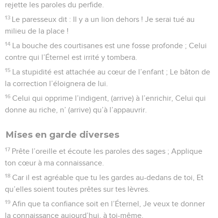
rejette les paroles du perfide.
13
Le paresseux dit : Il y a un lion dehors ! Je serai tué au
milieu de la place !
14
La bouche des courtisanes est une fosse profonde ; Celui
contre qui l’Éternel est irrité y tombera.
15
La stupidité est attachée au cœur de l’enfant ; Le bâton de
la correction l’éloignera de lui.
16
Celui qui opprime l’indigent, (arrive) à l’enrichir, Celui qui
donne au riche, n’ (arrive) qu’à l’appauvrir.
Mises en garde diverses
17
Prête l’oreille et écoute les paroles des sages ; Applique
ton cœur à ma connaissance.
18
Car il est agréable que tu les gardes au-dedans de toi, Et
qu’elles soient toutes prêtes sur tes lèvres.
19
Afin que ta confiance soit en l’Éternel, Je veux te donner
la connaissance aujourd’hui, à toi-même.