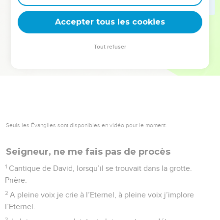
deviennent vos tremplins. Que vous guidiez un ministère, une
équipe, un groupe ou une famille, leur expérience est faite
Accepter tous les cookies
pour vous.
Tout refuser
Je découvre l’événement
Seuls les Évangiles sont disponibles en vidéo pour le moment.
Seigneur, ne me fais pas de procès
1
Cantique de David, lorsqu’il se trouvait dans la grotte.
Prière.
2
A pleine voix je crie à l’Eternel, à pleine voix j’implore
l’Eternel.
3