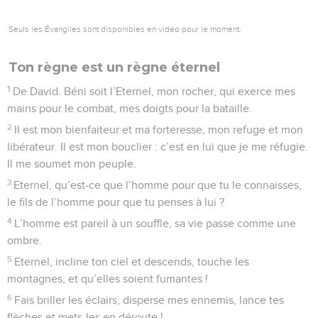
Seuls les Évangiles sont disponibles en vidéo pour le moment.
Ton règne est un règne éternel
1
De David. Béni soit l’Eternel, mon rocher, qui exerce mes
mains pour le combat, mes doigts pour la bataille.
2
Il est mon bienfaiteur et ma forteresse, mon refuge et mon
libérateur. Il est mon bouclier : c’est en lui que je me réfugie.
Il me soumet mon peuple.
3
Eternel, qu’est-ce que l’homme pour que tu le connaisses,
le fils de l’homme pour que tu penses à lui ?
4
L’homme est pareil à un souffle, sa vie passe comme une
ombre.
5
Eternel, incline ton ciel et descends, touche les
montagnes, et qu’elles soient fumantes !
6
Fais briller les éclairs, disperse mes ennemis, lance tes
flèches et mets-les en déroute !