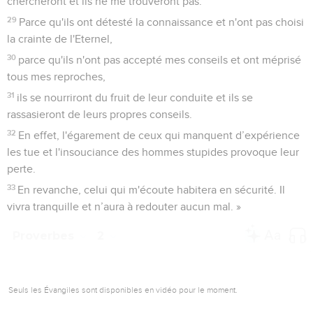
chercheront et ils ne me trouveront pas.
29
Parce qu'ils ont détesté la connaissance et n'ont pas choisi
la crainte de l'Eternel,
30
parce qu'ils n'ont pas accepté mes conseils et ont méprisé
tous mes reproches,
31
ils se nourriront du fruit de leur conduite et ils se
rassasieront de leurs propres conseils.
32
En effet, l'égarement de ceux qui manquent d’expérience
les tue et l'insouciance des hommes stupides provoque leur
perte.
33
En revanche, celui qui m'écoute habitera en sécurité. Il
vivra tranquille et n’aura à redouter aucun mal. »
Proverbes
2
Seuls les Évangiles sont disponibles en vidéo pour le moment.