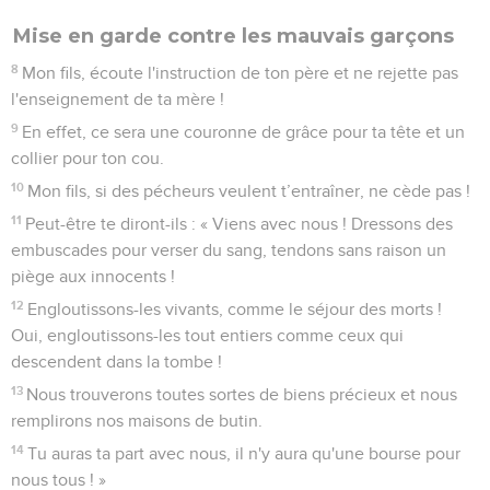
Mise en garde contre les mauvais garçons
8
Mon fils, écoute l'instruction de ton père et ne rejette pas
l'enseignement de ta mère !
9
En effet, ce sera une couronne de grâce pour ta tête et un
collier pour ton cou.
10
Mon fils, si des pécheurs veulent t’entraîner, ne cède pas !
11
Peut-être te diront-ils : « Viens avec nous ! Dressons des
embuscades pour verser du sang, tendons sans raison un
piège aux innocents !
12
Engloutissons-les vivants, comme le séjour des morts !
Oui, engloutissons-les tout entiers comme ceux qui
descendent dans la tombe !
13
Nous trouverons toutes sortes de biens précieux et nous
remplirons nos maisons de butin.
14
Tu auras ta part avec nous, il n'y aura qu'une bourse pour
nous tous ! »