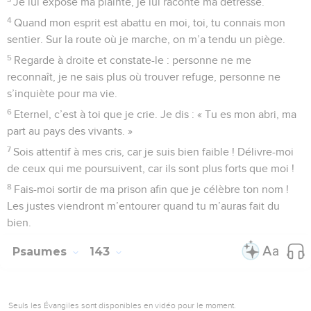
Je lui expose ma plainte, je lui raconte ma détresse.
4
Quand mon esprit est abattu en moi, toi, tu connais mon
sentier. Sur la route où je marche, on m’a tendu un piège.
5
Regarde à droite et constate-le : personne ne me
reconnaît, je ne sais plus où trouver refuge, personne ne
s’inquiète pour ma vie.
6
Eternel, c’est à toi que je crie. Je dis : « Tu es mon abri, ma
part au pays des vivants. »
7
Sois attentif à mes cris, car je suis bien faible ! Délivre-moi
de ceux qui me poursuivent, car ils sont plus forts que moi !
8
Fais-moi sortir de ma prison afin que je célèbre ton nom !
Les justes viendront m’entourer quand tu m’auras fait du
bien.
Psaumes
143
Seuls les Évangiles sont disponibles en vidéo pour le moment.