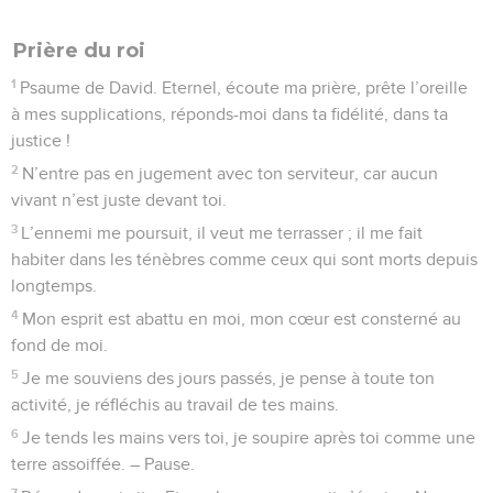
Prière du roi
1
Psaume de David. Eternel, écoute ma prière, prête l’oreille
à mes supplications, réponds-moi dans ta fidélité, dans ta
justice !
2
N’entre pas en jugement avec ton serviteur, car aucun
vivant n’est juste devant toi.
3
L’ennemi me poursuit, il veut me terrasser ; il me fait
habiter dans les ténèbres comme ceux qui sont morts depuis
longtemps.
4
Mon esprit est abattu en moi, mon cœur est consterné au
fond de moi.
5
Je me souviens des jours passés, je pense à toute ton
activité, je réfléchis au travail de tes mains.
6
Je tends les mains vers toi, je soupire après toi comme une
terre assoiffée. – Pause.
7