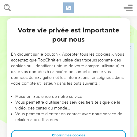
Votre vie privée est importante
Psaumes
142
pour nous
NE MANQUEZ PAS L’ÉVÉNEMENT
En cliquant sur le bouton « Accepter tous les cookies », vous
DE L’ANNÉE !
acceptez que TopChrétien utilise des traceurs (comme des
cookies ou l'identifiant unique de votre compte utilisateur) et
ET SI LEURS ERREURS POUVAIENT VOUS ÉVITER LES
traite vos données à caractère personnel (comme vos
VOTRES ?
données de navigation et les informations renseignées dans
votre compte utilisateur) dans les buts suivants :
On admire souvent les leaders pour leurs réussites, leur impact,
leur foi ou leur vision. Mais on voit moins les doutes, les erreurs
Mesurer l'audience de notre service
Vous permettre d'utiliser des services tiers tels que de la
et les saisons difficiles qu'ils ont traversés, alors même que ce
vidéo, des cartes du monde…
sont elles qui les ont façonnés.
Vous permettre d'entrer en contact avec notre service de
relation aux utilisateurs.
Dans cette conférence, leaders, entrepreneurs, et responsables
reviennent sur les erreurs marquantes de leur parcours et les
clés pour avancer avec plus de sagesse afin que leurs erreurs
Choisir mes cookies