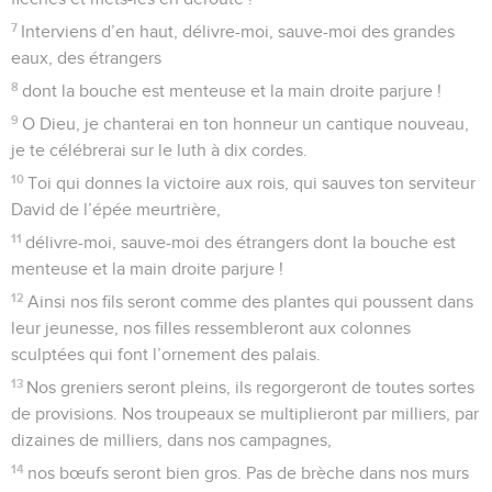
7
Interviens d’en haut, délivre-moi, sauve-moi des grandes
eaux, des étrangers
8
dont la bouche est menteuse et la main droite parjure !
9
O Dieu, je chanterai en ton honneur un cantique nouveau,
je te célébrerai sur le luth à dix cordes.
10
Toi qui donnes la victoire aux rois, qui sauves ton serviteur
David de l’épée meurtrière,
11
délivre-moi, sauve-moi des étrangers dont la bouche est
menteuse et la main droite parjure !
12
Ainsi nos fils seront comme des plantes qui poussent dans
leur jeunesse, nos filles ressembleront aux colonnes
sculptées qui font l’ornement des palais.
13
Nos greniers seront pleins, ils regorgeront de toutes sortes
de provisions. Nos troupeaux se multiplieront par milliers, par
dizaines de milliers, dans nos campagnes,
14
nos bœufs seront bien gros. Pas de brèche dans nos murs