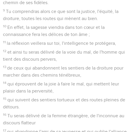
chemin de ses fidèles.
9
Tu comprendras alors ce que sont la justice, l'équité, la
droiture, toutes les routes qui mènent au bien.
10
En effet, la sagesse viendra dans ton cœur et la
connaissance fera les délices de ton âme ;
11
la réflexion veillera sur toi, l'intelligence te protégera,
12
et ainsi tu seras délivré de la voie du mal, de l'homme qui
tient des discours pervers,
13
de ceux qui abandonnent les sentiers de la droiture pour
marcher dans des chemins ténébreux,
14
qui éprouvent de la joie à faire le mal, qui mettent leur
plaisir dans la perversité,
15
qui suivent des sentiers tortueux et des routes pleines de
détours.
16
Tu seras délivré de la femme étrangère, de l'inconnue au
discours flatteur
17
qui abandonne l'ami de sa jeunesse et qui oublie l'alliance