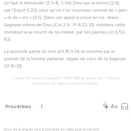
lui faut la demander (2.3-4). C’est Dieu qui la donne (2.6),
par l’Esprit (1.23), pour qu’on s’en nourrisse comme de « pain
» et de « vin » (9.5). Dans son appel à croire en lui, Jésus,
Sagesse même de Dieu (Col 2.9 ; Pr 8.22-31), répétera cette
invitation à se nourrir de lui-même, par ses paroles (Jn 6.53-
63).
La seconde partie du livre (ch.10 à 31) se termine par le
portrait de la femme vaillante, rappel de celui de la Sagesse
(31.10-31).
La Bible Du Semeur Copyright © 1992, 1999 by Biblica, Inc.® Used by
permission. All rights reserved worldwide.
Proverbes
1
Seuls les Évangiles sont disponibles en vidéo pour le moment.