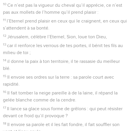
10
Ce n’est pas la vigueur du cheval qu’il apprécie, ce n’est
pas aux mollets de l’homme qu’il prend plaisir :
11
l’Eternel prend plaisir en ceux qui le craignent, en ceux qui
s’attendent à sa bonté.
12
Jérusalem, célèbre l’Eternel, Sion, loue ton Dieu,
13
car il renforce les verrous de tes portes, il bénit tes fils au
milieu de toi ;
14
il donne la paix à ton territoire, il te rassasie du meilleur
blé.
15
Il envoie ses ordres sur la terre : sa parole court avec
rapidité.
16
Il fait tomber la neige pareille à de la laine, il répand la
gelée blanche comme de la cendre.
17
Il lance sa glace sous forme de grêlons : qui peut résister
devant ce froid qu’il provoque ?
18
Il envoie sa parole et il les fait fondre, il fait souffler son