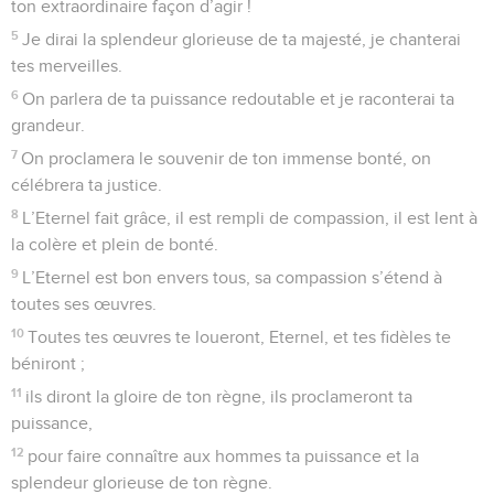
ton extraordinaire façon d’agir !
5
Je dirai la splendeur glorieuse de ta majesté, je chanterai
tes merveilles.
6
On parlera de ta puissance redoutable et je raconterai ta
grandeur.
7
On proclamera le souvenir de ton immense bonté, on
célébrera ta justice.
8
L’Eternel fait grâce, il est rempli de compassion, il est lent à
la colère et plein de bonté.
9
L’Eternel est bon envers tous, sa compassion s’étend à
toutes ses œuvres.
10
Toutes tes œuvres te loueront, Eternel, et tes fidèles te
béniront ;
11
ils diront la gloire de ton règne, ils proclameront ta
puissance,
12
pour faire connaître aux hommes ta puissance et la
splendeur glorieuse de ton règne.