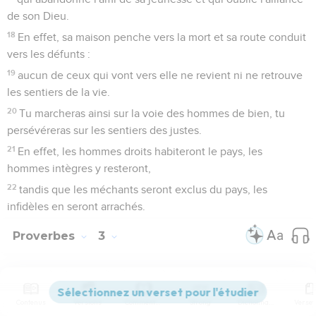
de son Dieu.
18
En effet, sa maison penche vers la mort et sa route conduit
vers les défunts :
19
aucun de ceux qui vont vers elle ne revient ni ne retrouve
les sentiers de la vie.
20
Tu marcheras ainsi sur la voie des hommes de bien, tu
persévéreras sur les sentiers des justes.
21
En effet, les hommes droits habiteront le pays, les
hommes intègres y resteront,
22
tandis que les méchants seront exclus du pays, les
infidèles en seront arrachés.
Proverbes
3
Seuls les Évangiles sont disponibles en vidéo pour le moment.
Contenus
Versions
Commentaires
Strong
Dictionnaire