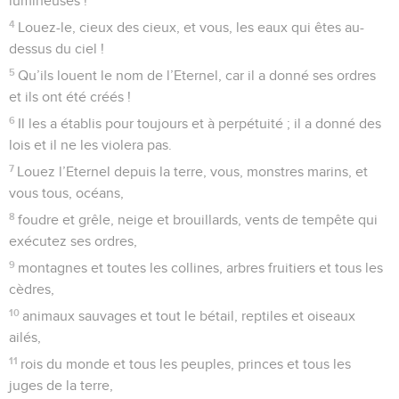
lumineuses !
4
Louez-le, cieux des cieux, et vous, les eaux qui êtes au-
dessus du ciel !
5
Qu’ils louent le nom de l’Eternel, car il a donné ses ordres
et ils ont été créés !
6
Il les a établis pour toujours et à perpétuité ; il a donné des
lois et il ne les violera pas.
7
Louez l’Eternel depuis la terre, vous, monstres marins, et
vous tous, océans,
8
foudre et grêle, neige et brouillards, vents de tempête qui
exécutez ses ordres,
9
montagnes et toutes les collines, arbres fruitiers et tous les
cèdres,
10
animaux sauvages et tout le bétail, reptiles et oiseaux
ailés,
11
rois du monde et tous les peuples, princes et tous les
juges de la terre,