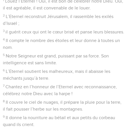
Louez l’Eternel ! Oui, il est bon de célébrer notre Dieu. Oui,
il est agréable, il est convenable de le louer.
2
L’Eternel reconstruit Jérusalem, il rassemble les exilés
d’Israël ;
3
il guérit ceux qui ont le cœur brisé et panse leurs blessures.
4
Il compte le nombre des étoiles et leur donne à toutes un
nom.
5
Notre Seigneur est grand, puissant par sa force. Son
intelligence est sans limite.
6
L’Eternel soutient les malheureux, mais il abaisse les
méchants jusqu’à terre.
7
Chantez en l’honneur de l’Eternel avec reconnaissance,
célébrez notre Dieu avec la harpe !
8
Il couvre le ciel de nuages, il prépare la pluie pour la terre,
il fait pousser l’herbe sur les montagnes.
9
Il donne la nourriture au bétail et aux petits du corbeau
quand ils crient.