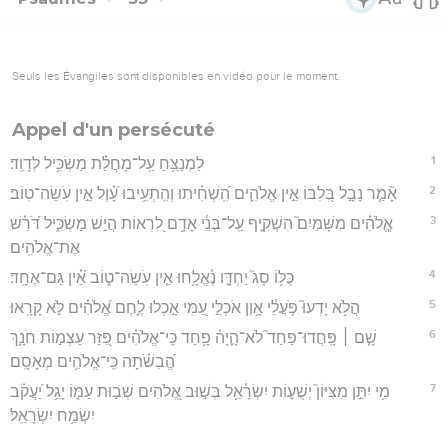
Seuls les Évangiles sont disponibles en vidéo pour le moment.
Appel d'un persécuté
1
לַמְנַצֵּ֥חַ עַֽל־מָחֲלַ֗ת מַשְׂכִּ֥יל לְדָוִֽד׃
2
אָ֘מַ֤ר נָבָ֣ל בְּ֭לִבּוֹ אֵ֣ין אֱלֹהִ֑ים הִֽ֝שְׁחִ֗יתוּ וְהִֽתְעִ֥יבוּ עָ֝֗וֶל אֵ֣ין עֹֽשֵׂה־טֽוֹב׃
3
אֱ‍ֽלֹהִ֗ים מִשָּׁמַיִם֮ הִשְׁקִ֪יף עַֽל־בְּנֵ֫י אָדָ֥ם לִ֭רְאוֹת הֲיֵ֣שׁ מַשְׂכִּ֑יל דֹּ֝רֵ֗שׁ
אֶת־אֱלֹהִֽים׃
4
כֻּלּ֥וֹ סָג֮ יַחְדָּ֪ו נֶ֫אֱלָ֥חוּ אֵ֤ין עֹֽשֵׂה־ט֑וֹב אֵ֝֗ין גַּם־אֶחָֽד׃
5
הֲלֹ֥א יָדְעוּ֮ פֹּ֤עֲלֵ֫י אָ֥וֶן אֹכְלֵ֣י עַ֭מִּי אָ֣כְלוּ לֶ֑חֶם אֱ֝לֹהִ֗ים לֹ֣א קָרָֽאוּ׃
6
שָׁ֤ם ׀ פָּֽחֲדוּ־פַחַד֮ לֹא־הָ֪יָה֫ פָ֥חַד כִּֽי־אֱלֹהִ֗ים פִּ֭זַּר עַצְמ֣וֹת חֹנָ֑ךְ
הֱ֝בִשֹׁ֗תָה כִּֽי־אֱלֹהִ֥ים מְאָסָֽם׃
7
מִ֥י יִתֵּ֣ן מִצִּיּוֹן֮ יְשֻׁע֪וֹת יִשְׂרָ֫אֵ֥ל בְּשׁ֣וּב אֱ֭לֹהִים שְׁב֣וּת עַמּ֑וֹ יָגֵ֥ל יַ֝עֲקֹ֗ב
יִשְׂמַ֥ח יִשְׂרָאֵֽל׃