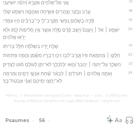
17
אֲ֭נִי אֶל־אֱלֹהִ֣ים אֶקְרָ֑א וַ֝יהוָ֗ה יוֹשִׁיעֵֽנִי׃
18
עֶ֤רֶב וָבֹ֣קֶר וְ֭צָהֳרַיִם אָשִׂ֣יחָה וְאֶהֱמֶ֑ה וַיִּשְׁמַ֥ע קוֹלִֽי׃
19
פָּ֘דָ֤ה בְשָׁל֣וֹם נַ֭פְשִׁי מִקֲּרָב־לִ֑י כִּֽי־בְ֝רַבִּ֗ים הָי֥וּ עִמָּדִֽי׃
20
יִשְׁמַ֤ע ׀ אֵ֨ל ׀ וְֽיַעֲנֵם֮ וְיֹ֤שֵׁ֥ב קֶ֗דֶם סֶ֥לָה אֲשֶׁ֤ר אֵ֣ין חֲלִיפ֣וֹת לָ֑מוֹ וְלֹ֖א
יָרְא֣וּ אֱלֹהִֽים׃
21
שָׁלַ֣ח יָ֭דָיו בִּשְׁלֹמָ֗יו חִלֵּ֥ל בְּרִיתֽוֹ׃
22
חָלְק֤וּ ׀ מַחְמָאֹ֣ת פִּיו֮ וּֽקֲרָב־לִ֫בּ֥וֹ רַכּ֖וּ דְבָרָ֥יו מִשֶּׁ֗מֶן וְהֵ֣מָּה פְתִחֽוֹת׃
23
הַשְׁלֵ֤ךְ עַל־יְהוָ֨ה ׀ יְהָבְךָ֮ וְה֪וּא יְכַ֫לְכְּלֶ֥ךָ לֹא־יִתֵּ֖ן לְעוֹלָ֥ם מ֗וֹט לַצַּדִּֽיק׃
24
וְאַתָּ֤ה אֱלֹהִ֨ים ׀ תּוֹרִדֵ֬ם ׀ לִבְאֵ֬ר שַׁ֗חַת אַנְשֵׁ֤י דָמִ֣ים וּ֭מִרְמָה
לֹא־יֶחֱצ֣וּ יְמֵיהֶ֑ם וַ֝אֲנִ֗י אֶבְטַח־בָּֽךְ׃
Hébreu : © Westminster Leningrad Codex - tanach.us --- Grec : © 2010 by the
Society of Biblical Literature and Logos Bible Software - sblgnt.com
Psaumes
56