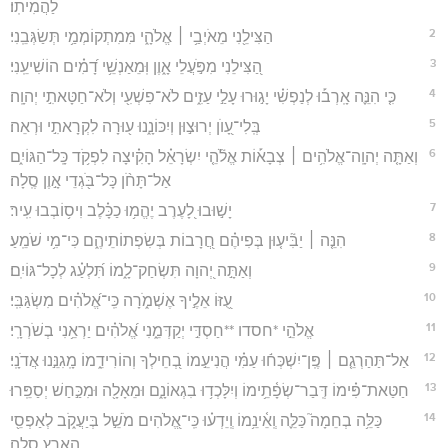
לַהֲמִיתֽוֹ׃
2
הַצִּילֵ֖נִי מֵאֹיְבַ֥י ׀ אֱלֹהָ֑י מִּמִתְקוֹמְמַ֥י תְּשַׂגְּבֵֽנִי׃
3
הַ֭צִּילֵנִי מִפֹּ֣עֲלֵי אָ֑וֶן וּֽמֵאַנְשֵׁ֥י דָ֝מִ֗ים הוֹשִׁיעֵֽנִי׃
4
כִּ֤י הִנֵּ֪ה אָֽרְב֡וּ לְנַפְשִׁ֗י יָג֣וּרוּ עָלַ֣י עַזִ֑ים לֹא־פִשְׁעִ֖י וְלֹא־חַטָּאתִ֣י יְהוָֽה׃
5
בְּֽלִי־עָ֭וֺן יְרוּצ֣וּן וְיִכּוֹנָ֑נוּ ע֖וּרָה לִקְרָאתִ֣י וּרְאֵה׃
6
וְאַתָּ֤ה יְהוָֽה־אֱלֹהִ֥ים ׀ צְבָא֡וֹת אֱלֹ֘הֵ֤י יִשְׂרָאֵ֗ל הָקִ֗יצָה לִפְקֹ֥ד כָּֽל־הַגּוֹיִ֑ם
אַל־תָּחֹ֨ן כָּל־בֹּ֖גְדֵי אָ֣וֶן סֶֽלָה׃
7
יָשׁ֣וּבוּ לָ֭עֶרֶב יֶהֱמ֥וּ כַכָּ֗לֶב וִיס֥וֹבְבוּ עִֽיר׃
8
הִנֵּ֤ה ׀ יַבִּ֘יע֤וּן בְּפִיהֶ֗ם חֲ֭רָבוֹת בְּשִׂפְתוֹתֵיהֶ֑ם כִּי־מִ֥י שֹׁמֵֽעַ׃
9
וְאַתָּ֣ה יְ֭הוָה תִּשְׂחַק־לָ֑מוֹ תִּ֝לְעַ֗ג לְכָל־גּוֹיִֽם׃
10
עֻ֭זּוֹ אֵלֶ֣יךָ אֶשְׁמֹ֑רָה כִּֽי־אֱ֝לֹהִ֗ים מִשְׂגַּבִּֽי׃
11
אֱלֹהֵ֣י *חסדו **חַסְדִּ֣י יְקַדְּמֵ֑נִי אֱ֝לֹהִ֗ים יַרְאֵ֥נִי בְשֹׁרְרָֽי׃
12
אַל־תַּהַרְגֵ֤ם ׀ פֶּֽן־יִשְׁכְּח֬וּ עַמִּ֗י הֲנִיעֵ֣מוֹ בְ֭חֵילְךָ וְהוֹרִידֵ֑מוֹ מָֽגִנֵּ֣נוּ אֲדֹנָֽי׃
13
חַטַּאת־פִּ֗ימוֹ דְּֽבַר־שְׂפָ֫תֵ֥ימוֹ וְיִלָּכְד֥וּ בִגְאוֹנָ֑ם וּמֵאָלָ֖ה וּמִכַּ֣חַשׁ יְסַפֵּֽרוּ׃
14
כַּלֵּ֥ה בְחֵמָה֮ כַּלֵּ֪ה וְֽאֵ֫ינֵ֥מוֹ וְֽיֵדְע֗וּ כִּֽי־אֱ֭לֹהִים מֹשֵׁ֣ל בְּיַעֲקֹ֑ב לְאַפְסֵ֖י
הָאָ֣רֶץ סֶֽלָה׃