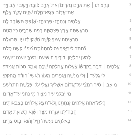
2
בְּהַצּוֹת֨וֹ ׀ אֶ֥ת אֲרַ֣ם נַהֲרַיִם֮ וְאֶת־אֲרַ֪ם צ֫וֹבָ֥ה וַיָּ֤שָׁב יוֹאָ֗ב וַיַּ֣ךְ
אֶת־אֱד֣וֹם בְּגֵיא־מֶ֑לַח שְׁנֵ֖ים עָשָׂ֣ר אָֽלֶף׃
3
אֱ֭לֹהִים זְנַחְתָּ֣נוּ פְרַצְתָּ֑נוּ אָ֝נַ֗פְתָּ תְּשׁ֣וֹבֵ֥ב לָֽנוּ׃
4
הִרְעַ֣שְׁתָּה אֶ֣רֶץ פְּצַמְתָּ֑הּ רְפָ֖ה שְׁבָרֶ֣יהָ כִי־מָֽטָה׃
5
הִרְאִ֣יתָה עַמְּךָ֣ קָשָׁ֑ה הִ֝שְׁקִיתָ֗נוּ יַ֣יִן תַּרְעֵלָֽה׃
6
נָ֘תַ֤תָּה לִּירֵאֶ֣יךָ נֵּ֭ס לְהִתְנוֹסֵ֑ס מִ֝פְּנֵ֗י קֹ֣שֶׁט סֶֽלָה׃
7
לְ֭מַעַן יֵחָלְצ֣וּן יְדִידֶ֑יךָ הוֹשִׁ֖יעָה יְמִֽינְךָ֣ *ועננו **וַעֲנֵֽנִי׃
8
אֱלֹהִ֤ים ׀ דִּבֶּ֥ר בְּקָדְשׁ֗וֹ אֶ֫עְלֹ֥זָה אֲחַלְּקָ֥ה שְׁכֶ֑ם וְעֵ֖מֶק סֻכּ֣וֹת אֲמַדֵּֽד׃
9
לִ֤י גִלְעָ֨ד ׀ וְלִ֬י מְנַשֶּׁ֗ה וְ֭אֶפְרַיִם מָע֣וֹז רֹאשִׁ֑י יְ֝הוּדָ֗ה מְחֹֽקְקִי׃
10
מוֹאָ֤ב ׀ סִ֬יר רַחְצִ֗י עַל־אֱ֭דוֹם אַשְׁלִ֣יךְ נַעֲלִ֑י עָ֝לַ֗י פְּלֶ֣שֶׁת הִתְרֹעָֽעִֽי׃
11
מִ֣י יֹ֭בִלֵנִי עִ֣יר מָצ֑וֹר מִ֖י נָחַ֣נִי עַד־אֱדֽוֹם׃
12
הֲלֹֽא־אַתָּ֣ה אֱלֹהִ֣ים זְנַחְתָּ֑נוּ וְֽלֹא־תֵצֵ֥א אֱ֝לֹהִ֗ים בְּצִבְאוֹתֵֽינוּ׃
13
הָֽבָה־לָּ֣נוּ עֶזְרָ֣ת מִצָּ֑ר וְ֝שָׁ֗וְא תְּשׁוּעַ֥ת אָדָם׃
14
בֵּֽאלֹהִ֥ים נַעֲשֶׂה־חָ֑יִל וְ֝ה֗וּא יָב֥וּס צָרֵֽינוּ׃