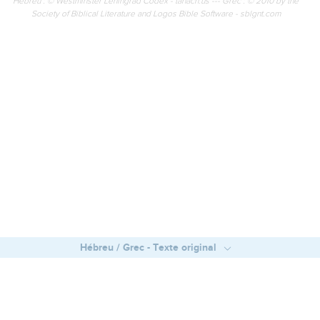
Hébreu : © Westminster Leningrad Codex - tanach.us --- Grec : © 2010 by the
Society of Biblical Literature and Logos Bible Software - sblgnt.com
Hébreu / Grec - Texte original