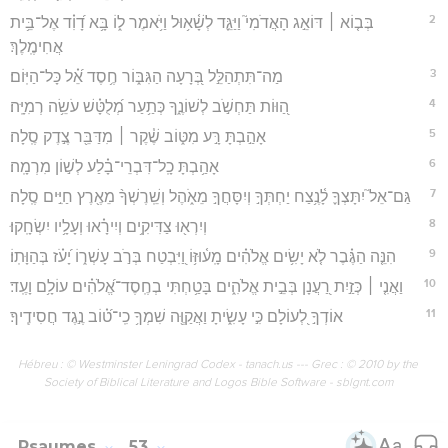
2
בְּב֤וֹא ׀ דּוֹאֵ֣ג הָאֲדֹמִי֮ וַיַּגֵּ֪ד לְשָׁ֫א֥וּל וַיֹּ֥אמֶר ל֑וֹ בָּ֥א דָ֝וִ֗ד אֶל־בֵּ֥ית
אֲחִימֶֽלֶךְ׃
3
מַה־תִּתְהַלֵּ֣ל בְּ֭רָעָה הַגִּבּ֑וֹר חֶ֥סֶד אֵ֝֗ל כָּל־הַיּֽוֹם׃
4
הַ֭וּוֹת תַּחְשֹׁ֣ב לְשׁוֹנֶ֑ךָ כְּתַ֥עַר מְ֝לֻטָּ֗שׁ עֹשֵׂ֥ה רְמִיָּֽה׃
5
אָהַ֣בְתָּ רָּ֣ע מִטּ֑וֹב שֶׁ֓קֶר ׀ מִדַּבֵּ֖ר צֶ֣דֶק סֶֽלָה׃
6
אָהַ֥בְתָּ כָֽל־דִּבְרֵי־בָ֗לַע לְשׁ֣וֹן מִרְמָֽה׃
7
גַּם־אֵל֮ יִתָּצְךָ֪ לָ֫נֶ֥צַח יַחְתְּךָ֣ וְיִסָּחֲךָ֣ מֵאֹ֑הֶל וְשֵֽׁרֶשְׁךָ֨ מֵאֶ֖רֶץ חַיִּ֣ים סֶֽלָה׃
8
וְיִרְא֖וּ צַדִּיקִ֥ים וְיִירָ֗אוּ וְעָלָ֥יו יִשְׂחָֽקוּ׃
9
הִנֵּ֤ה הַגֶּ֗בֶר לֹ֤א יָשִׂ֥ים אֱלֹהִ֗ים מָֽע֫וּזּ֥וֹ וַ֭יִּבְטַח בְּרֹ֣ב עָשְׁר֑וֹ יָ֝עֹ֗ז בְּהַוָּתֽוֹ׃
10
וַאֲנִ֤י ׀ כְּזַ֣יִת רַ֭עֲנָן בְּבֵ֣ית אֱלֹהִ֑ים בָּטַ֥חְתִּי בְחֶֽסֶד־אֱ֝לֹהִ֗ים עוֹלָ֥ם וָעֶֽד׃
11
אוֹדְךָ֣ לְ֭עוֹלָם כִּ֣י עָשִׂ֑יתָ וַאֲקַוֶּ֖ה שִׁמְךָ֥ כִֽי־ט֝֗וֹב נֶ֣גֶד חֲסִידֶֽיךָ׃
Hébreu : © Westminster Leningrad Codex - tanach.us --- Grec : © 2010 by the
Society of Biblical Literature and Logos Bible Software - sblgnt.com
Psaumes
53