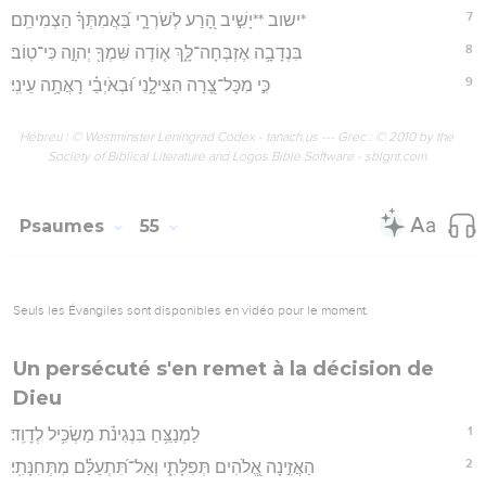
7
*ישוב **יָשִׁ֣יב הָ֭רַע לְשֹׁרְרָ֑י בַּ֝אֲמִתְּךָ֗ הַצְמִיתֵֽם׃
8
בִּנְדָבָ֥ה אֶזְבְּחָה־לָּ֑ךְ א֤וֹדֶה שִּׁמְךָ֖ יְהוָ֣ה כִּי־טֽוֹב׃
9
כִּ֣י מִכָּל־צָ֭רָה הִצִּילָ֑נִי וּ֝בְאֹיְבַ֗י רָאֲתָ֥ה עֵינִֽי׃
Hébreu : © Westminster Leningrad Codex - tanach.us --- Grec : © 2010 by the
Society of Biblical Literature and Logos Bible Software - sblgnt.com
Psaumes
55
Seuls les Évangiles sont disponibles en vidéo pour le moment.
Un persécuté s'en remet à la décision de
Dieu
1
לַמְנַצֵּ֥חַ בִּנְגִינֹ֗ת מַשְׂכִּ֥יל לְדָוִֽד׃
2
הַאֲזִ֣ינָה אֱ֭לֹהִים תְּפִלָּתִ֑י וְאַל־תִּ֝תְעַלַּ֗ם מִתְּחִנָּתִֽי׃