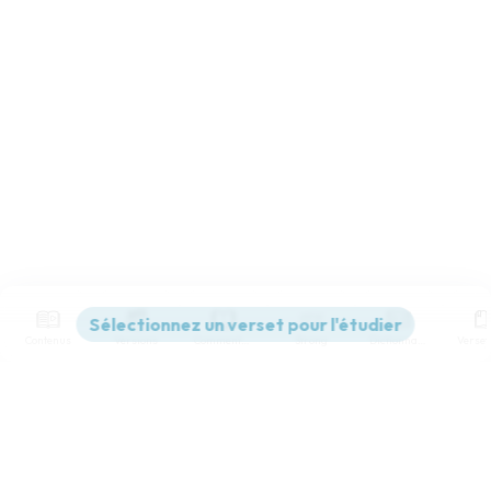
Contenus
Versions
Commentaires
Strong
Dictionnaire
Paramètres de lecture
Afficher les numéros de versets