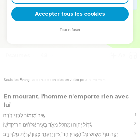
deviennent vos tremplins. Que vous guidiez un ministère, une
équipe, un groupe ou une famille, leur expérience est faite
Accepter tous les cookies
pour vous.
Tout refuser
Je découvre l’événement
Psaumes
48
Seuls les Évangiles sont disponibles en vidéo pour le moment.
En mourant, l'homme n'emporte rien avec
lui
1
שִׁ֥יר מִ֝זְמוֹר לִבְנֵי־קֹֽרַח׃
2
גָּ֘ד֤וֹל יְהוָ֣ה וּמְהֻלָּ֣ל מְאֹ֑ד בְּעִ֥יר אֱ֝לֹהֵ֗ינוּ הַר־קָדְשֽׁוֹ׃
3
יְפֵ֥ה נוֹף֮ מְשׂ֪וֹשׂ כָּל־הָ֫אָ֥רֶץ הַר־צִ֭יּוֹן יַרְכְּתֵ֣י צָפ֑וֹן קִ֝רְיַ֗ת מֶ֣לֶךְ רָֽב׃