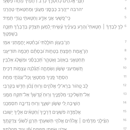
חָנֵּ֣נִי אֱלֹהִ֣ים כְּחַסְדֶּ֑ךָ כְּרֹ֥ב רַ֝חֲמֶ֗יךָ מְחֵ֣ה פְשָׁעָֽי׃
4
*הרבה **הֶ֭רֶב כַּבְּסֵ֣נִי מֵעֲוֺנִ֑י וּֽמֵחַטָּאתִ֥י טַהֲרֵֽנִי׃
5
כִּֽי־פְ֭שָׁעַי אֲנִ֣י אֵדָ֑ע וְחַטָּאתִ֖י נֶגְדִּ֣י תָמִֽיד׃
6
לְךָ֤ לְבַדְּךָ֨ ׀ חָטָאתִי֮ וְהָרַ֥ע בְּעֵינֶ֗יךָ עָ֫שִׂ֥יתִי לְ֭מַעַן תִּצְדַּ֥ק בְּדָבְרֶ֗ךָ תִּזְכֶּ֥ה
בְשָׁפְטֶֽךָ׃
7
הֵן־בְּעָו֥וֹן חוֹלָ֑לְתִּי וּ֝בְחֵ֗טְא יֶֽחֱמַ֥תְנִי אִמִּֽי׃
8
הֵן־אֱ֭מֶת חָפַ֣צְתָּ בַטֻּח֑וֹת וּ֝בְסָתֻ֗ם חָכְמָ֥ה תוֹדִיעֵֽנִי׃
9
תְּחַטְּאֵ֣נִי בְאֵז֣וֹב וְאֶטְהָ֑ר תְּ֝כַבְּסֵ֗נִי וּמִשֶּׁ֥לֶג אַלְבִּֽין׃
10
תַּ֭שְׁמִיעֵנִי שָׂשׂ֣וֹן וְשִׂמְחָ֑ה תָּ֝גֵ֗לְנָה עֲצָמ֥וֹת דִּכִּֽיתָ׃
11
הַסְתֵּ֣ר פָּ֭נֶיךָ מֵחֲטָאָ֑י וְֽכָל־עֲוֺ֖נֹתַ֣י מְחֵֽה׃
12
לֵ֣ב טָ֭הוֹר בְּרָא־לִ֣י אֱלֹהִ֑ים וְר֥וּחַ נָ֝כ֗וֹן חַדֵּ֥שׁ בְּקִרְבִּֽי׃
13
אַל־תַּשְׁלִיכֵ֥נִי מִלְּפָנֶ֑יךָ וְר֥וּחַ קָ֝דְשְׁךָ֗ אַל־תִּקַּ֥ח מִמֶּֽנִּי׃
14
הָשִׁ֣יבָה לִּ֭י שְׂשׂ֣וֹן יִשְׁעֶ֑ךָ וְר֖וּחַ נְדִיבָ֣ה תִסְמְכֵֽנִי׃
15
אֲלַמְּדָ֣ה פֹשְׁעִ֣ים דְּרָכֶ֑יךָ וְ֝חַטָּאִ֗ים אֵלֶ֥יךָ יָשֽׁוּבוּ׃
16
הַצִּ֘ילֵ֤נִי מִדָּמִ֨ים ׀ אֱ‍ֽלֹהִ֗ים אֱלֹהֵ֥י תְּשׁוּעָתִ֑י תְּרַנֵּ֥ן לְ֝שׁוֹנִ֗י צִדְקָתֶֽךָ׃
17
אֲ֭דֹנָי שְׂפָתַ֣י תִּפְתָּ֑ח וּ֝פִ֗י יַגִּ֥יד תְּהִלָּתֶֽךָ׃