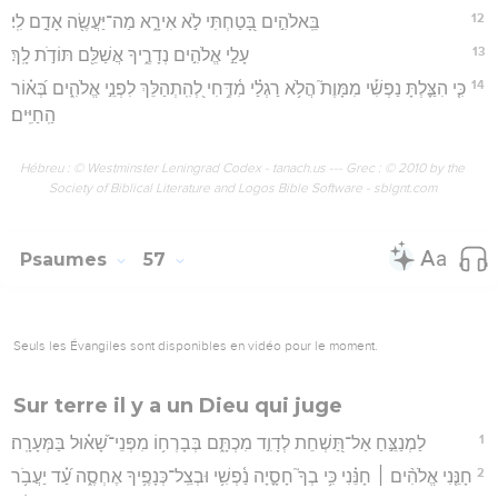
12
בֵּֽאלֹהִ֣ים בָּ֭טַחְתִּי לֹ֣א אִירָ֑א מַה־יַּעֲשֶׂ֖ה אָדָ֣ם לִֽי׃
13
עָלַ֣י אֱלֹהִ֣ים נְדָרֶ֑יךָ אֲשַׁלֵּ֖ם תּוֹדֹ֣ת לָֽךְ׃
14
כִּ֤י הִצַּ֪לְתָּ נַפְשִׁ֡י מִמָּוֶת֮ הֲלֹ֥א רַגְלַ֗י מִ֫דֶּ֥חִי לְ֭הִֽתְהַלֵּךְ לִפְנֵ֣י אֱלֹהִ֑ים בְּ֝א֗וֹר
הַֽחַיִּֽים׃
Hébreu : © Westminster Leningrad Codex - tanach.us --- Grec : © 2010 by the
Society of Biblical Literature and Logos Bible Software - sblgnt.com
Psaumes
57
Seuls les Évangiles sont disponibles en vidéo pour le moment.
Sur terre il y a un Dieu qui juge
1
לַמְנַצֵּ֣חַ אַל־תַּ֭שְׁחֵת לְדָוִ֣ד מִכְתָּ֑ם בְּבָרְח֥וֹ מִפְּנֵי־שָׁ֝א֗וּל בַּמְּעָרָֽה׃
2
חָנֵּ֤נִי אֱלֹהִ֨ים ׀ חָנֵּ֗נִי כִּ֥י בְךָ֮ חָסָ֪יָה נַ֫פְשִׁ֥י וּבְצֵֽל־כְּנָפֶ֥יךָ אֶחְסֶ֑ה עַ֝֗ד יַעֲבֹ֥ר