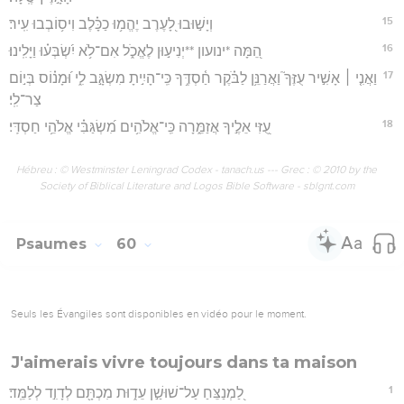
15
וְיָשׁ֣וּבוּ לָ֭עֶרֶב יֶהֱמ֥וּ כַכָּ֗לֶב וִיס֥וֹבְבוּ עִֽיר׃
16
הֵ֭מָּה *ינועון **יְנִיע֣וּן לֶאֱכֹ֑ל אִם־לֹ֥א יִ֝שְׂבְּע֗וּ וַיָּלִֽינוּ׃
17
וַאֲנִ֤י ׀ אָשִׁ֣יר עֻזֶּךָ֮ וַאֲרַנֵּ֥ן לַבֹּ֗קֶר חַ֫סְדֶּ֥ךָ כִּֽי־הָיִ֣יתָ מִשְׂגָּ֣ב לִ֑י וּ֝מָנ֗וֹס בְּי֣וֹם
צַר־לִֽי׃
18
עֻ֭זִּי אֵלֶ֣יךָ אֲזַמֵּ֑רָה כִּֽי־אֱלֹהִ֥ים מִ֝שְׂגַּבִּ֗י אֱלֹהֵ֥י חַסְדִּֽי׃
Hébreu : © Westminster Leningrad Codex - tanach.us --- Grec : © 2010 by the
Society of Biblical Literature and Logos Bible Software - sblgnt.com
Psaumes
60
Seuls les Évangiles sont disponibles en vidéo pour le moment.
J'aimerais vivre toujours dans ta maison
1
לַ֭מְנַצֵּחַ עַל־שׁוּשַׁ֣ן עֵד֑וּת מִכְתָּ֖ם לְדָוִ֣ד לְלַמֵּֽד׃