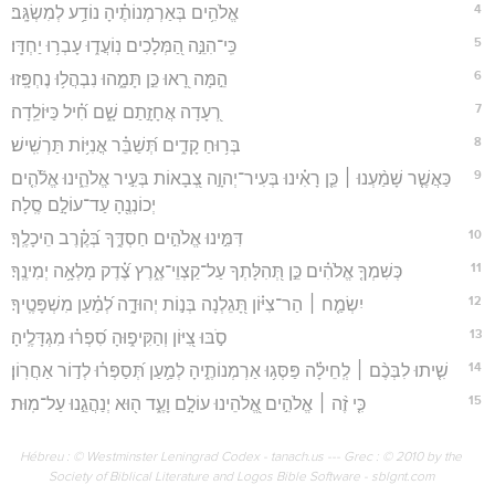
4
אֱלֹהִ֥ים בְּאַרְמְנוֹתֶ֗יהָ נוֹדַ֥ע לְמִשְׂגָּֽב׃
5
כִּֽי־הִנֵּ֣ה הַ֭מְּלָכִים נֽוֹעֲד֑וּ עָבְר֥וּ יַחְדָּֽו׃
6
הֵ֣מָּה רָ֭אוּ כֵּ֣ן תָּמָ֑הוּ נִבְהֲל֥וּ נֶחְפָּֽזוּ׃
7
רְ֭עָדָה אֲחָזָ֣תַם שָׁ֑ם חִ֝֗יל כַּיּוֹלֵֽדָה׃
8
בְּר֥וּחַ קָדִ֑ים תְּ֝שַׁבֵּ֗ר אֳנִיּ֥וֹת תַּרְשִֽׁישׁ׃
9
כַּאֲשֶׁ֤ר שָׁמַ֨עְנוּ ׀ כֵּ֤ן רָאִ֗ינוּ בְּעִיר־יְהוָ֣ה צְ֭בָאוֹת בְּעִ֣יר אֱלֹהֵ֑ינוּ אֱלֹ֘הִ֤ים
יְכוֹנְנֶ֖הָ עַד־עוֹלָ֣ם סֶֽלָה׃
10
דִּמִּ֣ינוּ אֱלֹהִ֣ים חַסְדֶּ֑ךָ בְּ֝קֶ֗רֶב הֵיכָלֶֽךָ׃
11
כְּשִׁמְךָ֤ אֱלֹהִ֗ים כֵּ֣ן תְּ֭הִלָּתְךָ עַל־קַצְוֵי־אֶ֑רֶץ צֶ֝֗דֶק מָלְאָ֥ה יְמִינֶֽךָ׃
12
יִשְׂמַ֤ח ׀ הַר־צִיּ֗וֹן תָּ֭גֵלְנָה בְּנ֣וֹת יְהוּדָ֑ה לְ֝מַ֗עַן מִשְׁפָּטֶֽיךָ׃
13
סֹ֣בּוּ צִ֭יּוֹן וְהַקִּיפ֑וּהָ סִ֝פְר֗וּ מִגְדָּלֶֽיהָ׃
14
שִׁ֤יתוּ לִבְּכֶ֨ם ׀ לְֽחֵילָ֗ה פַּסְּג֥וּ אַרְמְנוֹתֶ֑יהָ לְמַ֥עַן תְּ֝סַפְּר֗וּ לְד֣וֹר אַחֲרֽוֹן׃
15
כִּ֤י זֶ֨ה ׀ אֱלֹהִ֣ים אֱ֭לֹהֵינוּ עוֹלָ֣ם וָעֶ֑ד ה֖וּא יְנַהֲגֵ֣נוּ עַל־מֽוּת׃
Hébreu : © Westminster Leningrad Codex - tanach.us --- Grec : © 2010 by the
Society of Biblical Literature and Logos Bible Software - sblgnt.com