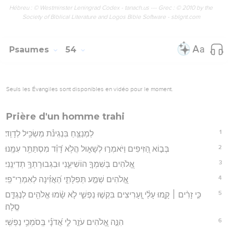
Hébreu : © Westminster Leningrad Codex - tanach.us --- Grec : © 2010 by the
Society of Biblical Literature and Logos Bible Software - sblgnt.com
Psaumes
54
Seuls les Évangiles sont disponibles en vidéo pour le moment.
Prière d'un homme trahi
1
לַמְנַצֵּ֥חַ בִּנְגִינֹ֗ת מַשְׂכִּ֥יל לְדָוִֽד׃
2
בְּב֣וֹא הַ֭זִּיפִים וַיֹּאמְר֣וּ לְשָׁא֑וּל הֲלֹ֥א דָ֝וִ֗ד מִסְתַּתֵּ֥ר עִמָּֽנוּ׃
3
אֱ֭לֹהִים בְּשִׁמְךָ֣ הוֹשִׁיעֵ֑נִי וּבִגְבוּרָתְךָ֥ תְדִינֵֽנִי׃
4
אֱ֭לֹהִים שְׁמַ֣ע תְּפִלָּתִ֑י הַ֝אֲזִ֗ינָה לְאִמְרֵי־פִֽי׃
5
כִּ֤י זָרִ֨ים ׀ קָ֤מוּ עָלַ֗י וְֽ֭עָרִיצִים בִּקְשׁ֣וּ נַפְשִׁ֑י לֹ֤א שָׂ֨מוּ אֱלֹהִ֖ים לְנֶגְדָּ֣ם
סֶֽלָה׃
6
הִנֵּ֣ה אֱ֭לֹהִים עֹזֵ֣ר לִ֑י אֲ֝דֹנָ֗י בְּֽסֹמְכֵ֥י נַפְשִֽׁי׃