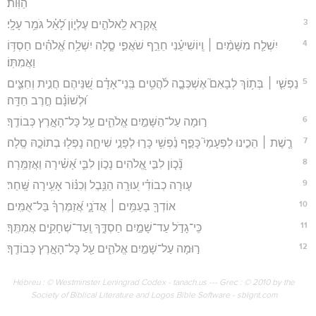
הַוּֽוֹת׃
3
אֶ֭קְרָא לֵֽאלֹהִ֣ים עֶלְי֑וֹן לָ֝אֵ֗ל גֹּמֵ֥ר עָלָֽי׃
4
יִשְׁלַ֤ח מִשָּׁמַ֨יִם ׀ וְֽיוֹשִׁיעֵ֗נִי חֵרֵ֣ף שֹׁאֲפִ֣י סֶ֑לָה יִשְׁלַ֥ח אֱ֝לֹהִ֗ים חַסְדּ֥וֹ
וַאֲמִתּֽוֹ׃
5
נַפְשִׁ֤י ׀ בְּת֥וֹךְ לְבָאִם֮ אֶשְׁכְּבָ֪ה לֹ֫הֲטִ֥ים בְּֽנֵי־אָדָ֗ם שִׁ֭נֵּיהֶם חֲנִ֣ית וְחִצִּ֑ים
וּ֝לְשׁוֹנָ֗ם חֶ֣רֶב חַדָּֽה׃
6
ר֣וּמָה עַל־הַשָּׁמַ֣יִם אֱלֹהִ֑ים עַ֖ל כָּל־הָאָ֣רֶץ כְּבוֹדֶֽךָ׃
7
רֶ֤שֶׁת ׀ הֵכִ֣ינוּ לִפְעָמַי֮ כָּפַ֪ף נַ֫פְשִׁ֥י כָּר֣וּ לְפָנַ֣י שִׁיחָ֑ה נָפְל֖וּ בְתוֹכָ֣הּ סֶֽלָה׃
8
נָ֘כ֤וֹן לִבִּ֣י אֱ֭לֹהִים נָכ֣וֹן לִבִּ֑י אָ֝שִׁ֗ירָה וַאֲזַמֵּֽרָה׃
9
ע֤וּרָה כְבוֹדִ֗י ע֭וּרָֽה הַנֵּ֥בֶל וְכִנּ֗וֹר אָעִ֥ירָה שָּֽׁחַר׃
10
אוֹדְךָ֖ בָעַמִּ֥ים ׀ אֲדֹנָ֑י אֲ֝זַמֶּרְךָ֗ בַּל־אֻמִּֽים׃
11
כִּֽי־גָדֹ֣ל עַד־שָׁמַ֣יִם חַסְדֶּ֑ךָ וְֽעַד־שְׁחָקִ֥ים אֲמִתֶּֽךָ׃
12
ר֣וּמָה עַל־שָׁמַ֣יִם אֱלֹהִ֑ים עַ֖ל כָּל־הָאָ֣רֶץ כְּבוֹדֶֽךָ׃
Hébreu : © Westminster Leningrad Codex - tanach.us --- Grec : © 2010 by the
Society of Biblical Literature and Logos Bible Software - sblgnt.com