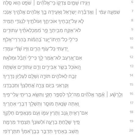
6
וַיַּגִּ֣ידוּ שָׁמַ֣יִם צִדְק֑וֹ כִּֽי־אֱלֹהִ֓ים ׀ שֹׁפֵ֖ט ה֣וּא סֶֽלָה׃
7
שִׁמְעָ֤ה עַמִּ֨י ׀ וַאֲדַבֵּ֗רָה יִ֭שְׂרָאֵל וְאָעִ֣ידָה בָּ֑ךְ אֱלֹהִ֖ים אֱלֹהֶ֣יךָ אָנֹֽכִי׃
8
לֹ֣א עַל־זְ֭בָחֶיךָ אוֹכִיחֶ֑ךָ וְעוֹלֹתֶ֖יךָ לְנֶגְדִּ֣י תָמִֽיד׃
9
לֹא־אֶקַּ֣ח מִבֵּיתְךָ֣ פָ֑ר מִ֝מִּכְלְאֹתֶ֗יךָ עַתּוּדִֽים׃
10
כִּי־לִ֥י כָל־חַיְתוֹ־יָ֑עַר בְּ֝הֵמ֗וֹת בְּהַרְרֵי־אָֽלֶף׃
11
יָ֭דַעְתִּי כָּל־ע֣וֹף הָרִ֑ים וְזִ֥יז שָׂ֝דַ֗י עִמָּדִֽי׃
12
אִם־אֶ֭רְעַב לֹא־אֹ֣מַר לָ֑ךְ כִּי־לִ֥י תֵ֝בֵ֗ל וּמְלֹאָֽהּ׃
13
הַֽ֭אוֹכַל בְּשַׂ֣ר אַבִּירִ֑ים וְדַ֖ם עַתּוּדִ֣ים אֶשְׁתֶּֽה׃
14
זְבַ֣ח לֵאלֹהִ֣ים תּוֹדָ֑ה וְשַׁלֵּ֖ם לְעֶלְי֣וֹן נְדָרֶֽיךָ׃
15
וּ֭קְרָאֵנִי בְּי֣וֹם צָרָ֑ה אֲ֝חַלֶּצְךָ֗ וּֽתְכַבְּדֵֽנִי׃
16
וְלָ֤רָשָׁ֨ע ׀ אָ֘מַ֤ר אֱלֹהִ֗ים מַה־לְּ֭ךָ לְסַפֵּ֣ר חֻקָּ֑י וַתִּשָּׂ֖א בְרִיתִ֣י עֲלֵי־פִֽיךָ׃
17
וְ֭אַתָּה שָׂנֵ֣אתָ מוּסָ֑ר וַתַּשְׁלֵ֖ךְ דְּבָרַ֣י אַחֲרֶֽיךָ׃
18
אִם־רָאִ֣יתָ גַ֭נָּב וַתִּ֣רֶץ עִמּ֑וֹ וְעִ֖ם מְנָאֲפִ֣ים חֶלְקֶֽךָ׃
19
פִּ֭יךָ שָׁלַ֣חְתָּ בְרָעָ֑ה וּ֝לְשׁוֹנְךָ֗ תַּצְמִ֥יד מִרְמָֽה׃
20
תֵּ֭שֵׁב בְּאָחִ֣יךָ תְדַבֵּ֑ר בְּבֶֽן־אִ֝מְּךָ֗ תִּתֶּן־דֹּֽפִי׃