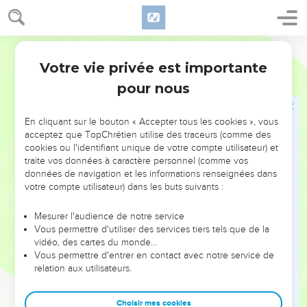
Votre vie privée est importante
pour nous
NE MANQUEZ PAS L’ÉVÉNEMENT
En cliquant sur le bouton « Accepter tous les cookies », vous
DE L’ANNÉE !
acceptez que TopChrétien utilise des traceurs (comme des
cookies ou l'identifiant unique de votre compte utilisateur) et
ET SI LEURS ERREURS POUVAIENT VOUS ÉVITER LES
traite vos données à caractère personnel (comme vos
VOTRES ?
données de navigation et les informations renseignées dans
votre compte utilisateur) dans les buts suivants :
On admire souvent les leaders pour leurs réussites, leur impact,
leur foi ou leur vision. Mais on voit moins les doutes, les erreurs
Mesurer l'audience de notre service
Vous permettre d'utiliser des services tiers tels que de la
et les saisons difficiles qu'ils ont traversés, alors même que ce
vidéo, des cartes du monde…
sont elles qui les ont façonnés.
Vous permettre d'entrer en contact avec notre service de
relation aux utilisateurs.
Dans cette conférence, leaders, entrepreneurs, et responsables
reviennent sur les erreurs marquantes de leur parcours et les
clés pour avancer avec plus de sagesse afin que leurs erreurs
Choisir mes cookies