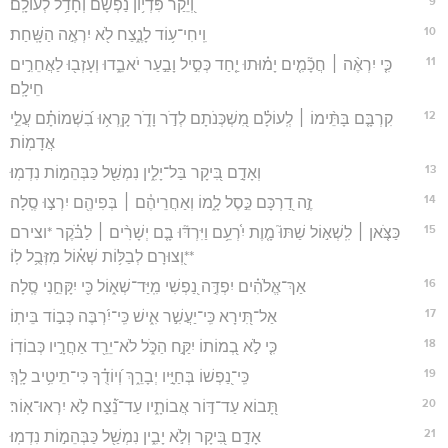
9
וְ֭יֵקַר פִּדְי֥וֹן נַפְשָׁ֗ם וְחָדַ֥ל לְעוֹלָֽם׃
10
וִֽיחִי־ע֥וֹד לָנֶ֑צַח לֹ֖א יִרְאֶ֣ה הַשָּֽׁחַת׃
11
כִּ֤י יִרְאֶ֨ה ׀ חֲכָ֘מִ֤ים יָמ֗וּתוּ יַ֤חַד כְּסִ֣יל וָבַ֣עַר יֹאבֵ֑דוּ וְעָזְב֖וּ לַאֲחֵרִ֣ים
חֵילָֽם׃
12
קִרְבָּ֤ם בָּתֵּ֨ימוֹ ׀ לְֽעוֹלָ֗ם מִ֭שְׁכְּנֹתָם לְדֹ֣ר וָדֹ֑ר קָֽרְא֥וּ בִ֝שְׁמוֹתָ֗ם עֲלֵ֣י
אֲדָמֽוֹת׃
13
וְאָדָ֣ם בִּ֭יקָר בַּל־יָלִ֑ין נִמְשַׁ֖ל כַּבְּהֵמ֣וֹת נִדְמֽוּ׃
14
זֶ֣ה דַ֭רְכָּם כֵּ֣סֶל לָ֑מוֹ וְאַחֲרֵיהֶ֓ם ׀ בְּפִיהֶ֖ם יִרְצ֣וּ סֶֽלָה׃
15
כַּצֹּ֤אן ׀ לִֽשְׁא֣וֹל שַׁתּוּ֮ מָ֤וֶת יִ֫רְעֵ֥ם וַיִּרְדּ֘וּ בָ֤ם יְשָׁרִ֨ים ׀ לַבֹּ֗קֶר *וצירם
**וְ֭צוּרָם לְבַלּ֥וֹת שְׁא֗וֹל מִזְּבֻ֥ל לֽוֹ׃
16
אַךְ־אֱלֹהִ֗ים יִפְדֶּ֣ה נַ֭פְשִׁי מִֽיַּד־שְׁא֑וֹל כִּ֖י יִקָּחֵ֣נִי סֶֽלָה׃
17
אַל־תִּ֭ירָא כִּֽי־יַעֲשִׁ֣ר אִ֑ישׁ כִּֽי־יִ֝רְבֶּה כְּב֣וֹד בֵּיתֽוֹ׃
18
כִּ֤י לֹ֣א בְ֭מוֹתוֹ יִקַּ֣ח הַכֹּ֑ל לֹא־יֵרֵ֖ד אַחֲרָ֣יו כְּבוֹדֽוֹ׃
19
כִּֽי־נַ֭פְשׁוֹ בְּחַיָּ֣יו יְבָרֵ֑ךְ וְ֝יוֹדֻ֗ךָ כִּי־תֵיטִ֥יב לָֽךְ׃
20
תָּ֭בוֹא עַד־דּ֣וֹר אֲבוֹתָ֑יו עַד־נֵ֝֗צַח לֹ֣א יִרְאוּ־אֽוֹר׃
21
אָדָ֣ם בִּ֭יקָר וְלֹ֣א יָבִ֑ין נִמְשַׁ֖ל כַּבְּהֵמ֣וֹת נִדְמֽוּ׃