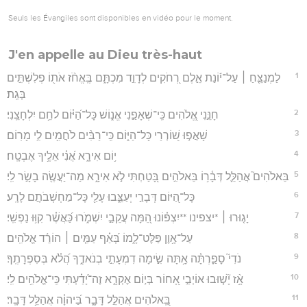
Seuls les Évangiles sont disponibles en vidéo pour le moment.
J'en appelle au Dieu très-haut
1
לַמְנַצֵּ֤חַ ׀ עַל־י֬וֹנַת אֵ֣לֶם רְ֭חֹקִים לְדָוִ֣ד מִכְתָּ֑ם בֶּֽאֱחֹ֨ז אֹת֖וֹ פְלִשְׁתִּ֣ים
בְּגַֽת׃
2
חָנֵּ֣נִי אֱ֭לֹהִים כִּֽי־שְׁאָפַ֣נִי אֱנ֑וֹשׁ כָּל־הַ֝יּ֗וֹם לֹחֵ֥ם יִלְחָצֵֽנִי׃
3
שָׁאֲפ֣וּ שׁ֭וֹרְרַי כָּל־הַיּ֑וֹם כִּֽי־רַבִּ֨ים לֹחֲמִ֖ים לִ֣י מָרֽוֹם׃
4
י֥וֹם אִירָ֑א אֲ֝נִ֗י אֵלֶ֥יךָ אֶבְטָֽח׃
5
בֵּאלֹהִים֮ אֲהַלֵּ֪ל דְּבָ֫ר֥וֹ בֵּאלֹהִ֣ים בָּ֭טַחְתִּי לֹ֣א אִירָ֑א מַה־יַּעֲשֶׂ֖ה בָשָׂ֣ר לִֽי׃
6
כָּל־הַ֭יּוֹם דְּבָרַ֣י יְעַצֵּ֑בוּ עָלַ֖י כָּל־מַחְשְׁבֹתָ֣ם לָרָֽע׃
7
יָג֤וּרוּ ׀ *יצפינו **יִצְפּ֗וֹנוּ הֵ֭מָּה עֲקֵבַ֣י יִשְׁמֹ֑רוּ כַּ֝אֲשֶׁ֗ר קִוּ֥וּ נַפְשִֽׁי׃
8
עַל־אָ֥וֶן פַּלֶּט־לָ֑מוֹ בְּ֝אַ֗ף עַמִּ֤ים ׀ הוֹרֵ֬ד אֱלֹהִֽים׃
9
נֹדִי֮ סָפַ֪רְתָּ֫ה אָ֥תָּה שִׂ֣ימָה דִמְעָתִ֣י בְנֹאדֶ֑ךָ הֲ֝לֹ֗א בְּסִפְרָתֶֽךָ׃
10
אָ֥֨ז יָ֘שׁ֤וּבוּ אוֹיְבַ֣י אָ֭חוֹר בְּי֣וֹם אֶקְרָ֑א זֶה־יָ֝דַ֗עְתִּי כִּֽי־אֱלֹהִ֥ים לִֽי׃
11
בֵּֽ֭אלֹהִים אֲהַלֵּ֣ל דָּבָ֑ר בַּ֝יהוָ֗ה אֲהַלֵּ֥ל דָּבָֽר׃