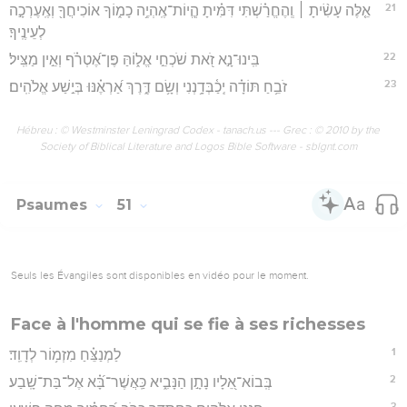
21
אֵ֤לֶּה עָשִׂ֨יתָ ׀ וְֽהֶחֱרַ֗שְׁתִּי דִּמִּ֗יתָ הֱֽיוֹת־אֶֽהְיֶ֥ה כָמ֑וֹךָ אוֹכִיחֲךָ֖ וְאֶֽעֶרְכָ֣ה
לְעֵינֶֽיךָ׃
22
בִּֽינוּ־נָ֣א זֹ֭את שֹׁכְחֵ֣י אֱל֑וֹהַּ פֶּן־אֶ֝טְרֹ֗ף וְאֵ֣ין מַצִּֽיל׃
23
זֹבֵ֥חַ תּוֹדָ֗ה יְֽכַ֫בְּדָ֥נְנִי וְשָׂ֥ם דֶּ֑רֶךְ אַ֝רְאֶ֗נּוּ בְּיֵ֣שַׁע אֱלֹהִֽים׃
Hébreu : © Westminster Leningrad Codex - tanach.us --- Grec : © 2010 by the
Society of Biblical Literature and Logos Bible Software - sblgnt.com
Psaumes
51
Seuls les Évangiles sont disponibles en vidéo pour le moment.
Face à l'homme qui se fie à ses richesses
1
לַמְנַצֵּ֗חַ מִזְמ֥וֹר לְדָוִֽד׃
2
בְּֽבוֹא־אֵ֭לָיו נָתָ֣ן הַנָּבִ֑יא כַּֽאֲשֶׁר־בָּ֝֗א אֶל־בַּת־שָֽׁבַע׃
3