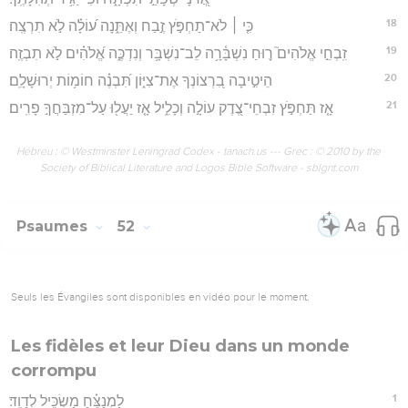
18
כִּ֤י ׀ לֹא־תַחְפֹּ֣ץ זֶ֣בַח וְאֶתֵּ֑נָה ע֝וֹלָ֗ה לֹ֣א תִרְצֶֽה׃
19
זִֽבְחֵ֣י אֱלֹהִים֮ ר֪וּחַ נִשְׁבָּ֫רָ֥ה לֵב־נִשְׁבָּ֥ר וְנִדְכֶּ֑ה אֱ֝לֹהִ֗ים לֹ֣א תִבְזֶֽה׃
20
הֵיטִ֣יבָה בִ֭רְצוֹנְךָ אֶת־צִיּ֑וֹן תִּ֝בְנֶ֗ה חוֹמ֥וֹת יְרוּשָׁלִָֽם׃
21
אָ֤ז תַּחְפֹּ֣ץ זִבְחֵי־צֶ֭דֶק עוֹלָ֣ה וְכָלִ֑יל אָ֤ז יַעֲל֖וּ עַל־מִזְבַּחֲךָ֣ פָרִֽים׃
Hébreu : © Westminster Leningrad Codex - tanach.us --- Grec : © 2010 by the
Society of Biblical Literature and Logos Bible Software - sblgnt.com
Psaumes
52
Seuls les Évangiles sont disponibles en vidéo pour le moment.
Les fidèles et leur Dieu dans un monde
corrompu
1
לַמְנַצֵּ֗חַ מַשְׂכִּ֥יל לְדָוִֽד׃