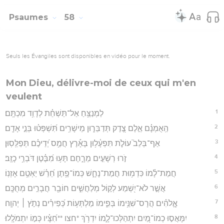
Psaumes
58
Seuls les Évangiles sont disponibles en vidéo pour le moment.
Mon Dieu, délivre-moi de ceux qui m'en
veulent
1
לַמְנַצֵּ֥חַ אַל־תַּשְׁחֵ֗ת לְדָוִ֥ד מִכְתָּֽם׃
2
הַֽאֻמְנָ֗ם אֵ֣לֶם צֶ֭דֶק תְּדַבֵּר֑וּן מֵישָׁרִ֥ים תִּ֝שְׁפְּט֗וּ בְּנֵ֣י אָדָֽם׃
3
אַף־בְּלֵב֮ עוֹלֹ֪ת תִּפְעָ֫ל֥וּן בָּאָ֡רֶץ חֲמַ֥ס יְ֝דֵיכֶ֗ם תְּפַלֵּֽסֽוּן׃
4
זֹ֣רוּ רְשָׁעִ֣ים מֵרָ֑חֶם תָּע֥וּ מִ֝בֶּ֗טֶן דֹּבְרֵ֥י כָזָֽב׃
5
חֲמַת־לָ֗מוֹ כִּדְמ֥וּת חֲמַת־נָחָ֑שׁ כְּמוֹ־פֶ֥תֶן חֵ֝רֵ֗שׁ יַאְטֵ֥ם אָזְנֽוֹ׃
6
אֲשֶׁ֣ר לֹא־יִ֭שְׁמַע לְק֣וֹל מְלַחֲשִׁ֑ים חוֹבֵ֖ר חֲבָרִ֣ים מְחֻכָּֽם׃
7
אֱ‍ֽלֹהִ֗ים הֲרָס־שִׁנֵּ֥ימוֹ בְּפִ֑ימוֹ מַלְתְּע֥וֹת כְּ֝פִירִ֗ים נְתֹ֣ץ ׀ יְהוָֽה׃
8
יִמָּאֲס֣וּ כְמוֹ־מַ֭יִם יִתְהַלְּכוּ־לָ֑מוֹ יִדְרֹ֥ךְ *חצו **חִ֝צָּ֗יו כְּמ֣וֹ יִתְמֹלָֽלוּ׃