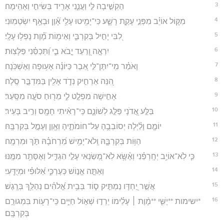
3
הַקְשִׁ֣יבָה לִּ֣י וַעֲנֵ֑נִי אָרִ֖יד בְּשִׂיחִ֣י וְאָהִֽימָה׃
4
מִקּ֤וֹל אוֹיֵ֗ב מִפְּנֵ֣י עָקַ֣ת רָשָׁ֑ע כִּי־יָמִ֥יטוּ עָלַ֥י אָ֝֗וֶן וּבְאַ֥ף יִשְׂטְמֽוּנִי׃
5
לִ֭בִּי יָחִ֣יל בְּקִרְבִּ֑י וְאֵימ֥וֹת מָ֝֗וֶת נָפְל֥וּ עָלָֽי׃
6
יִרְאָ֣ה וָ֭רַעַד יָ֣בֹא בִ֑י וַ֝תְּכַסֵּ֗נִי פַּלָּצֽוּת׃
7
וָאֹמַ֗ר מִֽי־יִתֶּן־לִּ֣י אֵ֭בֶר כַּיּוֹנָ֗ה אָע֥וּפָה וְאֶשְׁכֹּֽנָה׃
8
הִ֭נֵּה אַרְחִ֣יק נְדֹ֑ד אָלִ֖ין בַּמִּדְבָּ֣ר סֶֽלָה׃
9
אָחִ֣ישָׁה מִפְלָ֣ט לִ֑י מֵר֖וּחַ סֹעָ֣ה מִסָּֽעַר׃
10
בַּלַּ֣ע אֲ֭דֹנָי פַּלַּ֣ג לְשׁוֹנָ֑ם כִּֽי־רָאִ֨יתִי חָמָ֖ס וְרִ֣יב בָּעִֽיר׃
11
יוֹמָ֤ם וָלַ֗יְלָה יְסוֹבְבֻ֥הָ עַל־חוֹמֹתֶ֑יהָ וְאָ֖וֶן וְעָמָ֣ל בְּקִרְבָּֽהּ׃
12
הַוּ֥וֹת בְּקִרְבָּ֑הּ וְֽלֹא־יָמִ֥ישׁ מֵ֝רְחֹבָ֗הּ תֹּ֣ךְ וּמִרְמָֽה׃
13
כִּ֤י לֹֽא־אוֹיֵ֥ב יְחָֽרְפֵ֗נִי וְאֶ֫שָּׂ֥א לֹֽא־מְ֭שַׂנְאִי עָלַ֣י הִגְדִּ֑יל וְאֶסָּתֵ֥ר מִמֶּֽנּוּ׃
14
וְאַתָּ֣ה אֱנ֣וֹשׁ כְּעֶרְכִּ֑י אַ֝לּוּפִ֗י וּמְיֻדָּֽעִי׃
15
אֲשֶׁ֣ר יַ֭חְדָּו נַמְתִּ֣יק ס֑וֹד בְּבֵ֥ית אֱ֝לֹהִ֗ים נְהַלֵּ֥ךְ בְּרָֽגֶשׁ׃
16
*ישימות **יַשִּׁ֤י **מָ֨וֶת ׀ עָלֵ֗ימוֹ יֵרְד֣וּ שְׁא֣וֹל חַיִּ֑ים כִּֽי־רָע֖וֹת בִּמְגוּרָ֣ם
בְּקִרְבָּֽם׃