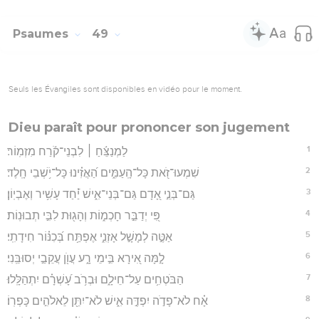
Psaumes
49
Seuls les Évangiles sont disponibles en vidéo pour le moment.
Dieu paraît pour prononcer son jugement
1
לַמְנַצֵּ֬חַ ׀ לִבְנֵי־קֹ֬רַח מִזְמֽוֹר׃
2
שִׁמְעוּ־זֹ֭את כָּל־הָֽעַמִּ֑ים הַ֝אֲזִ֗ינוּ כָּל־יֹ֥שְׁבֵי חָֽלֶד׃
3
גַּם־בְּנֵ֣י אָ֭דָם גַּם־בְּנֵי־אִ֑ישׁ יַ֝֗חַד עָשִׁ֥יר וְאֶבְיֽוֹן׃
4
פִּ֭י יְדַבֵּ֣ר חָכְמ֑וֹת וְהָג֖וּת לִבִּ֣י תְבוּנֽוֹת׃
5
אַטֶּ֣ה לְמָשָׁ֣ל אָזְנִ֑י אֶפְתַּ֥ח בְּ֝כִנּ֗וֹר חִידָתִֽי׃
6
לָ֣מָּה אִ֭ירָא בִּ֣ימֵי רָ֑ע עֲוֺ֖ן עֲקֵבַ֣י יְסוּבֵּֽנִי׃
7
הַבֹּטְחִ֥ים עַל־חֵילָ֑ם וּבְרֹ֥ב עָ֝שְׁרָ֗ם יִתְהַלָּֽלוּ׃
8
אָ֗ח לֹא־פָדֹ֣ה יִפְדֶּ֣ה אִ֑ישׁ לֹא־יִתֵּ֖ן לֵאלֹהִ֣ים כָּפְרֽוֹ׃