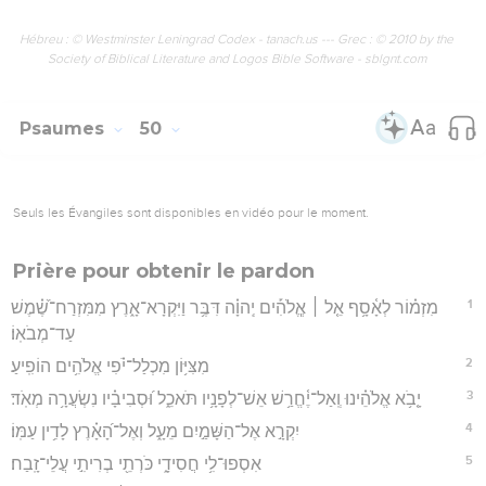
Hébreu : © Westminster Leningrad Codex - tanach.us --- Grec : © 2010 by the
Society of Biblical Literature and Logos Bible Software - sblgnt.com
Psaumes
50
Seuls les Évangiles sont disponibles en vidéo pour le moment.
Prière pour obtenir le pardon
1
מִזְמ֗וֹר לְאָ֫סָ֥ף אֵ֤ל ׀ אֱ‍ֽלֹהִ֡ים יְֽהוָ֗ה דִּבֶּ֥ר וַיִּקְרָא־אָ֑רֶץ מִמִּזְרַח־שֶׁ֝֗מֶשׁ
עַד־מְבֹאֽוֹ׃
2
מִצִּיּ֥וֹן מִכְלַל־יֹ֗פִי אֱלֹהִ֥ים הוֹפִֽיעַ׃
3
יָ֤בֹ֥א אֱלֹהֵ֗ינוּ וְֽאַל־יֶ֫חֱרַ֥שׁ אֵשׁ־לְפָנָ֥יו תֹּאכֵ֑ל וּ֝סְבִיבָ֗יו נִשְׂעֲרָ֥ה מְאֹֽד׃
4
יִקְרָ֣א אֶל־הַשָּׁמַ֣יִם מֵעָ֑ל וְאֶל־הָ֝אָ֗רֶץ לָדִ֥ין עַמּֽוֹ׃
5
אִסְפוּ־לִ֥י חֲסִידָ֑י כֹּרְתֵ֖י בְרִיתִ֣י עֲלֵי־זָֽבַח׃