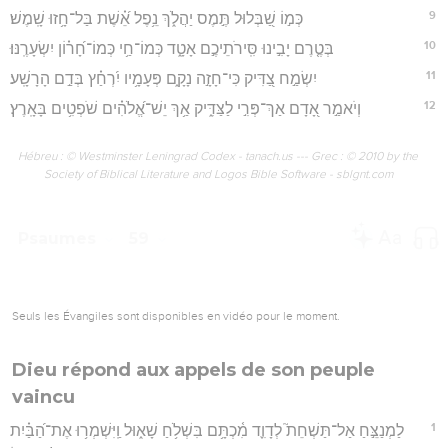
9
כְּמ֣וֹ שַׁ֭בְּלוּל תֶּ֣מֶס יַהֲלֹ֑ךְ נֵ֥פֶל אֵ֝֗שֶׁת בַּל־חָ֥זוּ שָֽׁמֶשׁ׃
10
בְּטֶ֤רֶם יָבִ֣ינוּ סִּֽירֹתֵיכֶ֣ם אָטָ֑ד כְּמוֹ־חַ֥י כְּמוֹ־חָ֝ר֗וֹן יִשְׂעָרֶֽנּוּ׃
11
יִשְׂמַ֣ח צַ֭דִּיק כִּי־חָזָ֣ה נָקָ֑ם פְּעָמָ֥יו יִ֝רְחַ֗ץ בְּדַ֣ם הָרָשָֽׁע׃
12
וְיֹאמַ֣ר אָ֭דָם אַךְ־פְּרִ֣י לַצַּדִּ֑יק אַ֥ךְ יֵשׁ־אֱ֝לֹהִ֗ים שֹׁפְטִ֥ים בָּאָֽרֶץ׃
Hébreu : © Westminster Leningrad Codex - tanach.us --- Grec : © 2010 by the
Society of Biblical Literature and Logos Bible Software - sblgnt.com
Psaumes
59
Seuls les Évangiles sont disponibles en vidéo pour le moment.
Dieu répond aux appels de son peuple
vaincu
1
לַמְנַצֵּ֣חַ אַל־תַּשְׁחֵת֮ לְדָוִ֪ד מִ֫כְתָּ֥ם בִּשְׁלֹ֥חַ שָׁא֑וּל וַֽיִּשְׁמְר֥וּ אֶת־הַ֝בַּ֗יִת