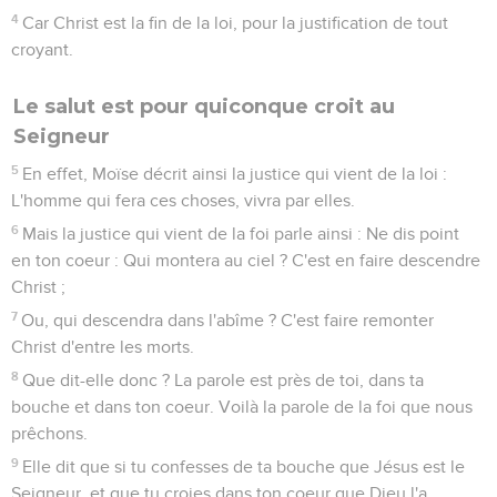
4
Car Christ est la fin de la loi, pour la justification de tout
croyant.
Le salut est pour quiconque croit au
Seigneur
5
En effet, Moïse décrit ainsi la justice qui vient de la loi :
L'homme qui fera ces choses, vivra par elles.
6
Mais la justice qui vient de la foi parle ainsi : Ne dis point
en ton coeur : Qui montera au ciel ? C'est en faire descendre
Christ ;
7
Ou, qui descendra dans l'abîme ? C'est faire remonter
Christ d'entre les morts.
8
Que dit-elle donc ? La parole est près de toi, dans ta
bouche et dans ton coeur. Voilà la parole de la foi que nous
prêchons.
9
Elle dit que si tu confesses de ta bouche que Jésus est le
Seigneur, et que tu croies dans ton coeur que Dieu l'a