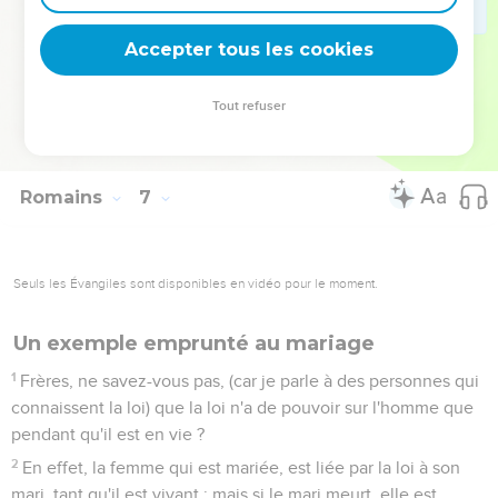
avez honte présentement ? Car leur fin est la mort.
22
Mais maintenant affranchis du péché et esclaves de Dieu,
Accepter tous les cookies
vous en retirez pour fruit la sainteté, et pour fin la vie
éternelle ;
Tout refuser
23
Car le salaire du péché, c'est la mort ; mais le don de Dieu,
c'est la vie éternelle en Jésus-Christ notre Seigneur.
Romains
7
Seuls les Évangiles sont disponibles en vidéo pour le moment.
Un exemple emprunté au mariage
1
Frères, ne savez-vous pas, (car je parle à des personnes qui
connaissent la loi) que la loi n'a de pouvoir sur l'homme que
pendant qu'il est en vie ?
2
En effet, la femme qui est mariée, est liée par la loi à son
mari, tant qu'il est vivant ; mais si le mari meurt, elle est