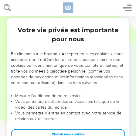
16
Ne savez-vous pas que si vous vous rendez esclaves de
quelqu'un pour lui obéir, vous êtes esclaves de celui à qui
vous obéissez ; soit du péché pour la mort, soit de
Ostervald
l'obéissance pour la justice ?
Votre vie privée est importante
Romains
6
17
Mais grâces soient rendues à Dieu, de ce que, après avoir
pour nous
été esclaves du péché, vous avez obéi de coeur à la règle de
doctrine qui vous a été donnée.
En cliquant sur le bouton « Accepter tous les cookies », vous
18
Or, ayant été affranchis du péché, vous êtes devenus
acceptez que TopChrétien utilise des traceurs (comme des
cookies ou l'identifiant unique de votre compte utilisateur) et
esclaves de la justice.
traite vos données à caractère personnel (comme vos
19
Je parle suivant l'usage des hommes, à cause de l'infirmité
données de navigation et les informations renseignées dans
de votre chair. En effet, de même que vous avez livré vos
votre compte utilisateur) dans les buts suivants :
membres pour servir à l'impureté et à l'injustice pour
Mesurer l'audience de notre service
l'iniquité, ainsi livrez-les maintenant comme esclaves à la
Vous permettre d'utiliser des services tiers tels que de la
justice pour la sainteté.
vidéo, des cartes du monde…
20
Vous permettre d'entrer en contact avec notre service de
Car, lorsque vous étiez esclaves du péché, vous étiez
relation aux utilisateurs.
libres à l'égard de la justice.
21
Quel fruit retiriez-vous donc alors des choses dont vous
Choisir mes cookies