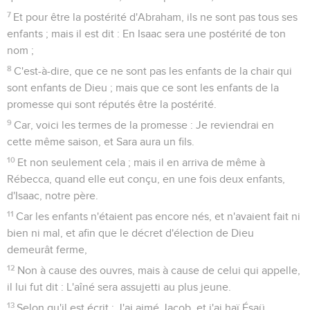
7
Et pour être la postérité d'Abraham, ils ne sont pas tous ses
enfants ; mais il est dit : En Isaac sera une postérité de ton
nom ;
8
C'est-à-dire, que ce ne sont pas les enfants de la chair qui
sont enfants de Dieu ; mais que ce sont les enfants de la
promesse qui sont réputés être la postérité.
9
Car, voici les termes de la promesse : Je reviendrai en
cette même saison, et Sara aura un fils.
10
Et non seulement cela ; mais il en arriva de même à
Rébecca, quand elle eut conçu, en une fois deux enfants,
d'Isaac, notre père.
11
Car les enfants n'étaient pas encore nés, et n'avaient fait ni
bien ni mal, et afin que le décret d'élection de Dieu
demeurât ferme,
12
Non à cause des ouvres, mais à cause de celui qui appelle,
il lui fut dit : L'aîné sera assujetti au plus jeune.
13
Selon qu'il est écrit : J'ai aimé Jacob, et j'ai haï Ésaü.