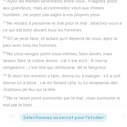
Ayez les mêmes sentiments entre vous ; n'aspirez point
aux grandeurs, mais accommodez-vous aux choses
humbles ; ne soyez pas sages à vos propres yeux.
17
Ne rendez à personne le mal pour le mal ; attachez-vous à
ce qui est bien devant tous les hommes.
18
S'il se peut faire, et autant qu'il dépend de vous, ayez la
paix avec tous les hommes.
19
Ne vous vengez point vous-mêmes, bien-aimés, mais
laissez faire la colère divine ; car il est écrit : A moi la
vengeance ; c'est moi qui rétribuerai, dit le Seigneur.
20
Si donc ton ennemi a faim, donne-lui à manger ; s'il a soif,
donne-lui à boire ; car en faisant cela, tu lui amasseras des
charbons de feu sur la tête.
21
Ne te laisse point surmonter par le mal ; mais surmonte le
mal par le bien.
Romains
13
Contenus
Versions
Commentaires
Strong
Dictionnaire