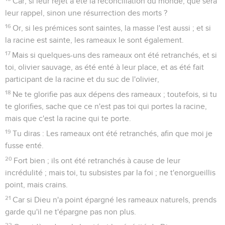
Car, si leur rejet a été la réconciliation du monde, que sera
leur rappel, sinon une résurrection des morts ?
16
Or, si les prémices sont saintes, la masse l'est aussi ; et si
la racine est sainte, les rameaux le sont également.
17
Mais si quelques-uns des rameaux ont été retranchés, et si
toi, olivier sauvage, as été enté à leur place, et as été fait
participant de la racine et du suc de l'olivier,
18
Ne te glorifie pas aux dépens des rameaux ; toutefois, si tu
te glorifies, sache que ce n'est pas toi qui portes la racine,
mais que c'est la racine qui te porte.
19
Tu diras : Les rameaux ont été retranchés, afin que moi je
fusse enté.
20
Fort bien ; ils ont été retranchés à cause de leur
incrédulité ; mais toi, tu subsistes par la foi ; ne t'enorgueillis
point, mais crains.
21
Car si Dieu n'a point épargné les rameaux naturels, prends
garde qu'il ne t'épargne pas non plus.
22