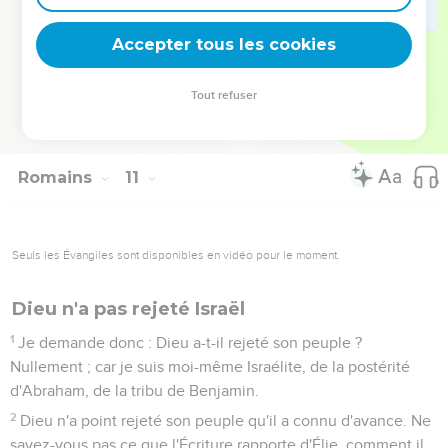
l'indignation par une nation privée d'intelligence.
20
Et Ésaïe ose dire : J'ai été trouvé par ceux qui ne me
Accepter tous les cookies
cherchaient point, j'ai été connu par ceux qui ne
s'informaient point de moi.
Tout refuser
21
Mais à l'égard d'Israël, il dit : J'ai tout le jour étendu mes
mains vers un peuple rebelle et contredisant.
Romains
11
Seuls les Évangiles sont disponibles en vidéo pour le moment.
Dieu n'a pas rejeté Israël
1
Je demande donc : Dieu a-t-il rejeté son peuple ?
Nullement ; car je suis moi-même Israélite, de la postérité
d'Abraham, de la tribu de Benjamin.
2
Dieu n'a point rejeté son peuple qu'il a connu d'avance. Ne
savez-vous pas ce que l'Écriture rapporte d'Élie, comment il