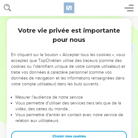
cru ? Et comment croiront-ils en celui dont ils n'ont pas
entendu parler ? Et comment en entendront-ils parler, s'il n'y
a pas quelqu'un qui prêche ?
Ostervald
15
Et comment prêchera-t-on, si l'on n'est pas envoyé ? selon
Votre vie privée est importante
Romains
10
ce qui est écrit : Qu'ils sont beaux les pieds de ceux qui
pour nous
annoncent la paix, de ceux qui annoncent de bonnes
choses !
En cliquant sur le bouton « Accepter tous les cookies », vous
16
Mais tous n'ont pas obéi à l'Évangile ; car Ésaïe dit :
acceptez que TopChrétien utilise des traceurs (comme des
cookies ou l'identifiant unique de votre compte utilisateur) et
Seigneur, qui a cru à notre prédication ?
traite vos données à caractère personnel (comme vos
17
La foi vient donc de ce qu'on entend ; et ce qu'on entend,
données de navigation et les informations renseignées dans
vient de la parole de Dieu.
votre compte utilisateur) dans les buts suivants :
18
Mais je demande, ne l'ont-ils point entendue ? Au
Mesurer l'audience de notre service
contraire, leur voix est allée par toute la terre, et leurs
Vous permettre d'utiliser des services tiers tels que de la
paroles jusqu'aux extrémités du monde.
vidéo, des cartes du monde…
Vous permettre d'entrer en contact avec notre service de
19
Je demande encore : Israël n'en a-t-il point eu
relation aux utilisateurs.
connaissance ? Moïse dit le premier : Je vous provoquerai à
la jalousie par ce qui n'est pas un peuple ; je vous exciterai à
Choisir mes cookies