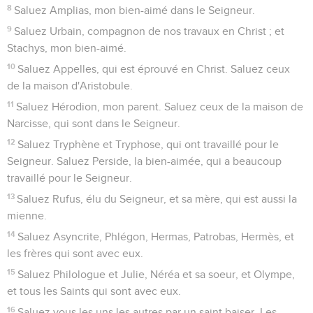
8
Saluez Amplias, mon bien-aimé dans le Seigneur.
9
Saluez Urbain, compagnon de nos travaux en Christ ; et
Stachys, mon bien-aimé.
10
Saluez Appelles, qui est éprouvé en Christ. Saluez ceux
de la maison d'Aristobule.
11
Saluez Hérodion, mon parent. Saluez ceux de la maison de
Narcisse, qui sont dans le Seigneur.
12
Saluez Tryphène et Tryphose, qui ont travaillé pour le
Seigneur. Saluez Perside, la bien-aimée, qui a beaucoup
travaillé pour le Seigneur.
13
Saluez Rufus, élu du Seigneur, et sa mère, qui est aussi la
mienne.
14
Saluez Asyncrite, Phlégon, Hermas, Patrobas, Hermès, et
les frères qui sont avec eux.
15
Saluez Philologue et Julie, Néréa et sa soeur, et Olympe,
et tous les Saints qui sont avec eux.
16
Saluez vous les uns les autres par un saint baiser. Les