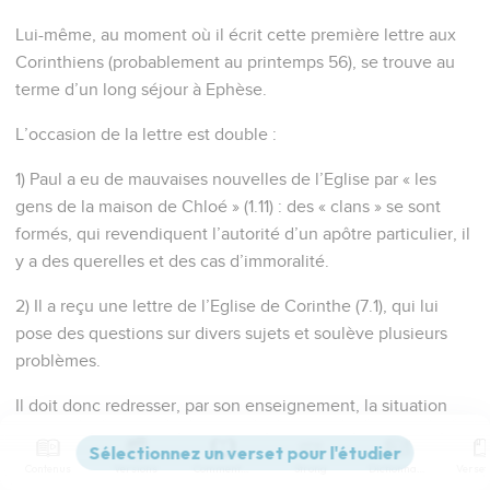
Lui-même, au moment où il écrit cette première lettre aux
Corinthiens (probablement au printemps 56), se trouve au
terme d’un long séjour à Ephèse.
L’occasion de la lettre est double :
1) Paul a eu de mauvaises nouvelles de l’Eglise par « les
gens de la maison de Chloé » (1.11) : des « clans » se sont
formés, qui revendiquent l’autorité d’un apôtre particulier, il
y a des querelles et des cas d’immoralité.
2) Il a reçu une lettre de l’Eglise de Corinthe (7.1), qui lui
pose des questions sur divers sujets et soulève plusieurs
problèmes.
Il doit donc redresser, par son enseignement, la situation
dans l’Eglise, et répondre à la lettre des Corinthiens. De ces
deux impératifs se dégage le plan général de la lettre :
Contenus
Versions
Commentaires
Strong
Dictionnaire