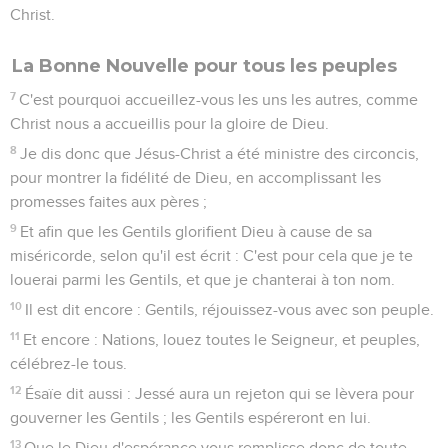
Christ.
La Bonne Nouvelle pour tous les peuples
7
C'est pourquoi accueillez-vous les uns les autres, comme
Christ nous a accueillis pour la gloire de Dieu.
8
Je dis donc que Jésus-Christ a été ministre des circoncis,
pour montrer la fidélité de Dieu, en accomplissant les
promesses faites aux pères ;
9
Et afin que les Gentils glorifient Dieu à cause de sa
miséricorde, selon qu'il est écrit : C'est pour cela que je te
louerai parmi les Gentils, et que je chanterai à ton nom.
10
Il est dit encore : Gentils, réjouissez-vous avec son peuple.
11
Et encore : Nations, louez toutes le Seigneur, et peuples,
célébrez-le tous.
12
Ésaïe dit aussi : Jessé aura un rejeton qui se lèvera pour
gouverner les Gentils ; les Gentils espéreront en lui.
13
Que le Dieu d'espérance vous remplisse donc de toute