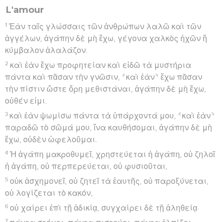
L'amour
1
Ἐὰν ταῖς γλώσσαις τῶν ἀνθρώπων λαλῶ καὶ τῶν
ἀγγέλων, ἀγάπην δὲ μὴ ἔχω, γέγονα χαλκὸς ἠχῶν ἢ
κύμβαλον ἀλαλάζον.
2
καὶ ἐὰν ἔχω προφητείαν καὶ εἰδῶ τὰ μυστήρια
πάντα καὶ πᾶσαν τὴν γνῶσιν, ⸄καὶ ἐὰν⸅ ἔχω πᾶσαν
τὴν πίστιν ὥστε ὄρη μεθιστάναι, ἀγάπην δὲ μὴ ἔχω,
οὐθέν εἰμι.
3
καὶ ἐὰν ψωμίσω πάντα τὰ ὑπάρχοντά μου, ⸄καὶ ἐὰν⸅
παραδῶ τὸ σῶμά μου, ἵνα καυθήσομαι, ἀγάπην δὲ μὴ
ἔχω, οὐδὲν ὠφελοῦμαι.
4
Ἡ ἀγάπη μακροθυμεῖ, χρηστεύεται ἡ ἀγάπη, οὐ ζηλοῖ
ἡ ἀγάπη, οὐ περπερεύεται, οὐ φυσιοῦται,
5
οὐκ ἀσχημονεῖ, οὐ ζητεῖ τὰ ἑαυτῆς, οὐ παροξύνεται,
οὐ λογίζεται τὸ κακόν,
6
οὐ χαίρει ἐπὶ τῇ ἀδικίᾳ, συγχαίρει δὲ τῇ ἀληθείᾳ·
7