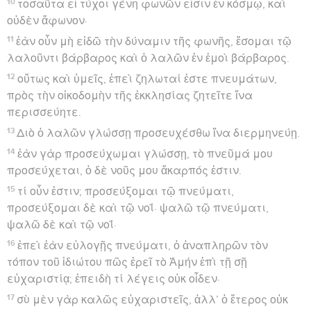
10
τοσαῦτα εἰ τύχοι γένη φωνῶν εἰσιν ἐν κόσμῳ, καὶ
οὐδὲν ἄφωνον·
11
ἐὰν οὖν μὴ εἰδῶ τὴν δύναμιν τῆς φωνῆς, ἔσομαι τῷ
λαλοῦντι βάρβαρος καὶ ὁ λαλῶν ἐν ἐμοὶ βάρβαρος.
12
οὕτως καὶ ὑμεῖς, ἐπεὶ ζηλωταί ἐστε πνευμάτων,
πρὸς τὴν οἰκοδομὴν τῆς ἐκκλησίας ζητεῖτε ἵνα
περισσεύητε.
13
Διὸ ὁ λαλῶν γλώσσῃ προσευχέσθω ἵνα διερμηνεύῃ.
14
ἐὰν γὰρ προσεύχωμαι γλώσσῃ, τὸ πνεῦμά μου
προσεύχεται, ὁ δὲ νοῦς μου ἄκαρπός ἐστιν.
15
τί οὖν ἐστιν; προσεύξομαι τῷ πνεύματι,
προσεύξομαι δὲ καὶ τῷ νοΐ· ψαλῶ τῷ πνεύματι,
ψαλῶ δὲ καὶ τῷ νοΐ·
16
ἐπεὶ ἐὰν εὐλογῇς πνεύματι, ὁ ἀναπληρῶν τὸν
τόπον τοῦ ἰδιώτου πῶς ἐρεῖ τὸ Ἀμήν ἐπὶ τῇ σῇ
εὐχαριστίᾳ; ἐπειδὴ τί λέγεις οὐκ οἶδεν·
17
σὺ μὲν γὰρ καλῶς εὐχαριστεῖς, ἀλλ’ ὁ ἕτερος οὐκ