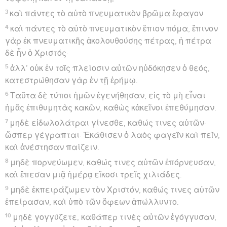
3
καὶ πάντες τὸ αὐτὸ πνευματικὸν βρῶμα ἔφαγον
4
καὶ πάντες τὸ αὐτὸ πνευματικὸν ἔπιον πόμα, ἔπινον
γὰρ ἐκ πνευματικῆς ἀκολουθούσης πέτρας, ἡ πέτρα
δὲ ἦν ὁ Χριστός·
5
ἀλλ’ οὐκ ἐν τοῖς πλείοσιν αὐτῶν ηὐδόκησεν ὁ θεός,
κατεστρώθησαν γὰρ ἐν τῇ ἐρήμῳ.
6
Ταῦτα δὲ τύποι ἡμῶν ἐγενήθησαν, εἰς τὸ μὴ εἶναι
ἡμᾶς ἐπιθυμητὰς κακῶν, καθὼς κἀκεῖνοι ἐπεθύμησαν.
7
μηδὲ εἰδωλολάτραι γίνεσθε, καθώς τινες αὐτῶν·
ὥσπερ γέγραπται· Ἐκάθισεν ὁ λαὸς φαγεῖν καὶ πεῖν,
καὶ ἀνέστησαν παίζειν.
8
μηδὲ πορνεύωμεν, καθώς τινες αὐτῶν ἐπόρνευσαν,
καὶ ἔπεσαν μιᾷ ἡμέρᾳ εἴκοσι τρεῖς χιλιάδες.
9
μηδὲ ἐκπειράζωμεν τὸν Χριστόν, καθώς τινες αὐτῶν
ἐπείρασαν, καὶ ὑπὸ τῶν ὄφεων ἀπώλλυντο.
10
μηδὲ γογγύζετε, καθάπερ τινὲς αὐτῶν ἐγόγγυσαν,