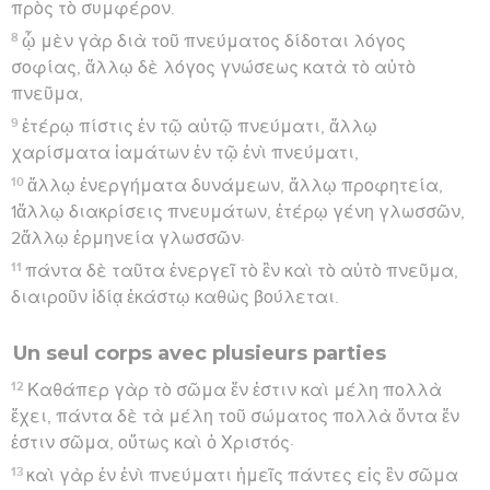
πρὸς τὸ συμφέρον.
8
ᾧ μὲν γὰρ διὰ τοῦ πνεύματος δίδοται λόγος
σοφίας, ἄλλῳ δὲ λόγος γνώσεως κατὰ τὸ αὐτὸ
πνεῦμα,
9
ἑτέρῳ πίστις ἐν τῷ αὐτῷ πνεύματι, ἄλλῳ
χαρίσματα ἰαμάτων ἐν τῷ ἑνὶ πνεύματι,
10
ἄλλῳ ἐνεργήματα δυνάμεων, ἄλλῳ προφητεία,
1ἄλλῳ διακρίσεις πνευμάτων, ἑτέρῳ γένη γλωσσῶν,
2ἄλλῳ ἑρμηνεία γλωσσῶν·
11
πάντα δὲ ταῦτα ἐνεργεῖ τὸ ἓν καὶ τὸ αὐτὸ πνεῦμα,
διαιροῦν ἰδίᾳ ἑκάστῳ καθὼς βούλεται.
Un seul corps avec plusieurs parties
12
Καθάπερ γὰρ τὸ σῶμα ἕν ἐστιν καὶ μέλη πολλὰ
ἔχει, πάντα δὲ τὰ μέλη τοῦ σώματος πολλὰ ὄντα ἕν
ἐστιν σῶμα, οὕτως καὶ ὁ Χριστός·
13
καὶ γὰρ ἐν ἑνὶ πνεύματι ἡμεῖς πάντες εἰς ἓν σῶμα