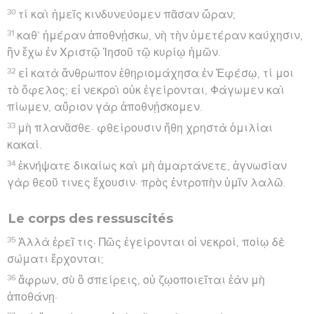
30
τί καὶ ἡμεῖς κινδυνεύομεν πᾶσαν ὥραν;
31
καθ’ ἡμέραν ἀποθνῄσκω, νὴ τὴν ὑμετέραν καύχησιν,
ἣν ἔχω ἐν Χριστῷ Ἰησοῦ τῷ κυρίῳ ἡμῶν.
32
εἰ κατὰ ἄνθρωπον ἐθηριομάχησα ἐν Ἐφέσῳ, τί μοι
τὸ ὄφελος; εἰ νεκροὶ οὐκ ἐγείρονται, Φάγωμεν καὶ
πίωμεν, αὔριον γὰρ ἀποθνῄσκομεν.
33
μὴ πλανᾶσθε· φθείρουσιν ἤθη χρηστὰ ὁμιλίαι
κακαί.
34
ἐκνήψατε δικαίως καὶ μὴ ἁμαρτάνετε, ἀγνωσίαν
γὰρ θεοῦ τινες ἔχουσιν· πρὸς ἐντροπὴν ὑμῖν λαλῶ.
Le corps des ressuscités
35
Ἀλλὰ ἐρεῖ τις· Πῶς ἐγείρονται οἱ νεκροί, ποίῳ δὲ
σώματι ἔρχονται;
36
ἄφρων, σὺ ὃ σπείρεις, οὐ ζῳοποιεῖται ἐὰν μὴ
ἀποθάνῃ·