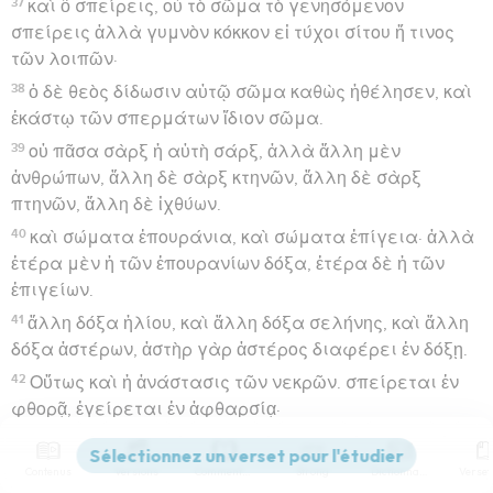
37
καὶ ὃ σπείρεις, οὐ τὸ σῶμα τὸ γενησόμενον
σπείρεις ἀλλὰ γυμνὸν κόκκον εἰ τύχοι σίτου ἤ τινος
τῶν λοιπῶν·
38
ὁ δὲ θεὸς δίδωσιν αὐτῷ σῶμα καθὼς ἠθέλησεν, καὶ
ἑκάστῳ τῶν σπερμάτων ἴδιον σῶμα.
39
οὐ πᾶσα σὰρξ ἡ αὐτὴ σάρξ, ἀλλὰ ἄλλη μὲν
ἀνθρώπων, ἄλλη δὲ σὰρξ κτηνῶν, ἄλλη δὲ σὰρξ
πτηνῶν, ἄλλη δὲ ἰχθύων.
40
καὶ σώματα ἐπουράνια, καὶ σώματα ἐπίγεια· ἀλλὰ
ἑτέρα μὲν ἡ τῶν ἐπουρανίων δόξα, ἑτέρα δὲ ἡ τῶν
ἐπιγείων.
41
ἄλλη δόξα ἡλίου, καὶ ἄλλη δόξα σελήνης, καὶ ἄλλη
δόξα ἀστέρων, ἀστὴρ γὰρ ἀστέρος διαφέρει ἐν δόξῃ.
42
Οὕτως καὶ ἡ ἀνάστασις τῶν νεκρῶν. σπείρεται ἐν
φθορᾷ, ἐγείρεται ἐν ἀφθαρσίᾳ·
43
σπείρεται ἐν ἀτιμίᾳ, ἐγείρεται ἐν δόξῃ· σπείρεται
ἐν ἀσθενείᾳ, ἐγείρεται ἐν δυνάμει·
Contenus
Versions
Commentaires
Strong
Dictionnaire