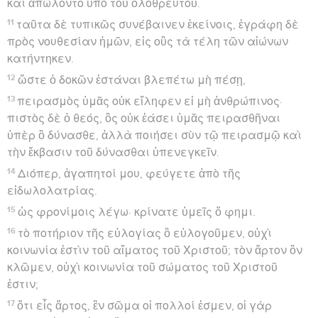
καὶ ἀπώλοντο ὑπὸ τοῦ ὀλοθρευτοῦ.
11
ταῦτα δὲ τυπικῶς συνέβαινεν ἐκείνοις, ἐγράφη δὲ
πρὸς νουθεσίαν ἡμῶν, εἰς οὓς τὰ τέλη τῶν αἰώνων
κατήντηκεν.
12
ὥστε ὁ δοκῶν ἑστάναι βλεπέτω μὴ πέσῃ,
13
πειρασμὸς ὑμᾶς οὐκ εἴληφεν εἰ μὴ ἀνθρώπινος·
πιστὸς δὲ ὁ θεός, ὃς οὐκ ἐάσει ὑμᾶς πειρασθῆναι
ὑπὲρ ὃ δύνασθε, ἀλλὰ ποιήσει σὺν τῷ πειρασμῷ καὶ
τὴν ἔκβασιν τοῦ δύνασθαι ὑπενεγκεῖν.
14
Διόπερ, ἀγαπητοί μου, φεύγετε ἀπὸ τῆς
εἰδωλολατρίας.
15
ὡς φρονίμοις λέγω· κρίνατε ὑμεῖς ὅ φημι.
16
τὸ ποτήριον τῆς εὐλογίας ὃ εὐλογοῦμεν, οὐχὶ
κοινωνία ἐστὶν τοῦ αἵματος τοῦ Χριστοῦ; τὸν ἄρτον ὃν
κλῶμεν, οὐχὶ κοινωνία τοῦ σώματος τοῦ Χριστοῦ
ἐστιν;
17
ὅτι εἷς ἄρτος, ἓν σῶμα οἱ πολλοί ἐσμεν, οἱ γὰρ