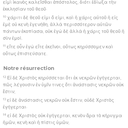
εἰμὶ ἱκανὸς καλεῖσθαι ἀπόστολος, διότι ἐδίωξα τὴν
ἐκκλησίαν τοῦ θεοῦ·
10
χάριτι δὲ θεοῦ εἰμι ὅ εἰμι, καὶ ἡ χάρις αὐτοῦ ἡ εἰς
ἐμὲ οὐ κενὴ ἐγενήθη, ἀλλὰ περισσότερον αὐτῶν
πάντων ἐκοπίασα, οὐκ ἐγὼ δὲ ἀλλὰ ἡ χάρις τοῦ θεοῦ ἡ
σὺν ἐμοί.
11
εἴτε οὖν ἐγὼ εἴτε ἐκεῖνοι, οὕτως κηρύσσομεν καὶ
οὕτως ἐπιστεύσατε.
Notre résurrection
12
Εἰ δὲ Χριστὸς κηρύσσεται ὅτι ἐκ νεκρῶν ἐγήγερται,
πῶς λέγουσιν ἐν ὑμῖν τινες ὅτι ἀνάστασις νεκρῶν οὐκ
ἔστιν;
13
εἰ δὲ ἀνάστασις νεκρῶν οὐκ ἔστιν, οὐδὲ Χριστὸς
ἐγήγερται·
14
εἰ δὲ Χριστὸς οὐκ ἐγήγερται, κενὸν ἄρα τὸ κήρυγμα
ἡμῶν, κενὴ καὶ ἡ πίστις ὑμῶν,