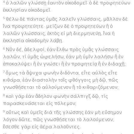
4
ὁ λαλῶν γλώσσῃ ἑαυτὸν οἰκοδομεῖ· ὁ δὲ προφητεύων
ἐκκλησίαν οἰκοδομεῖ.
5
θέλω δὲ πάντας ὑμᾶς λαλεῖν γλώσσαις, μᾶλλον δὲ
ἵνα προφητεύητε· μείζων δὲ ὁ προφητεύων ἢ ὁ
λαλῶν γλώσσαις, ἐκτὸς εἰ μὴ διερμηνεύῃ, ἵνα ἡ
ἐκκλησία οἰκοδομὴν λάβῃ.
6
Νῦν δέ, ἀδελφοί, ἐὰν ἔλθω πρὸς ὑμᾶς γλώσσαις
λαλῶν, τί ὑμᾶς ὠφελήσω, ἐὰν μὴ ὑμῖν λαλήσω ἢ ἐν
ἀποκαλύψει ἢ ἐν γνώσει ἢ ἐν προφητείᾳ ἢ ἐν διδαχῇ;
7
ὅμως τὰ ἄψυχα φωνὴν διδόντα, εἴτε αὐλὸς εἴτε
κιθάρα, ἐὰν διαστολὴν τοῖς φθόγγοις μὴ δῷ, πῶς
γνωσθήσεται τὸ αὐλούμενον ἢ τὸ κιθαριζόμενον;
8
καὶ γὰρ ἐὰν ἄδηλον φωνὴν σάλπιγξ δῷ, τίς
παρασκευάσεται εἰς πόλεμον;
9
οὕτως καὶ ὑμεῖς διὰ τῆς γλώσσης ἐὰν μὴ εὔσημον
λόγον δῶτε, πῶς γνωσθήσεται τὸ λαλούμενον;
ἔσεσθε γὰρ εἰς ἀέρα λαλοῦντες.