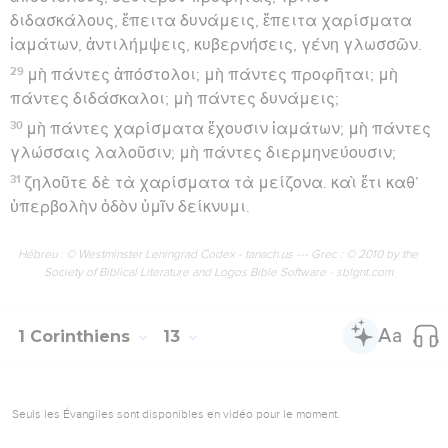
διδασκάλους, ἔπειτα δυνάμεις, ἔπειτα χαρίσματα
ἰαμάτων, ἀντιλήμψεις, κυβερνήσεις, γένη γλωσσῶν.
29
μὴ πάντες ἀπόστολοι; μὴ πάντες προφῆται; μὴ
πάντες διδάσκαλοι; μὴ πάντες δυνάμεις;
30
μὴ πάντες χαρίσματα ἔχουσιν ἰαμάτων; μὴ πάντες
γλώσσαις λαλοῦσιν; μὴ πάντες διερμηνεύουσιν;
31
ζηλοῦτε δὲ τὰ χαρίσματα τὰ μείζονα. καὶ ἔτι καθ’
ὑπερβολὴν ὁδὸν ὑμῖν δείκνυμι.
Hébreu : © Westminster Leningrad Codex - tanach.us --- Grec : © 2010 by the
Society of Biblical Literature and Logos Bible Software - sblgnt.com
1 Corinthiens
13
Seuls les Évangiles sont disponibles en vidéo pour le moment.