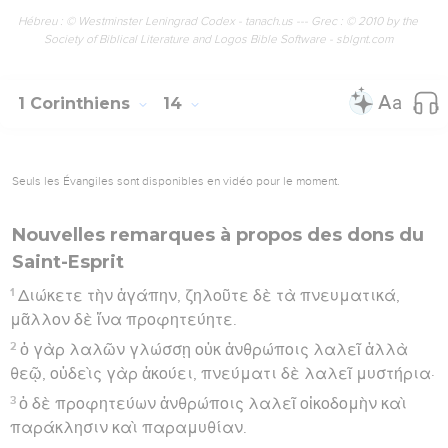
Hébreu : © Westminster Leningrad Codex - tanach.us --- Grec : © 2010 by the
Society of Biblical Literature and Logos Bible Software - sblgnt.com
1 Corinthiens
14
Seuls les Évangiles sont disponibles en vidéo pour le moment.
Nouvelles remarques à propos des dons du
Saint-Esprit
1
Διώκετε τὴν ἀγάπην, ζηλοῦτε δὲ τὰ πνευματικά,
μᾶλλον δὲ ἵνα προφητεύητε.
2
ὁ γὰρ λαλῶν γλώσσῃ οὐκ ἀνθρώποις λαλεῖ ἀλλὰ
θεῷ, οὐδεὶς γὰρ ἀκούει, πνεύματι δὲ λαλεῖ μυστήρια·
3
ὁ δὲ προφητεύων ἀνθρώποις λαλεῖ οἰκοδομὴν καὶ
παράκλησιν καὶ παραμυθίαν.