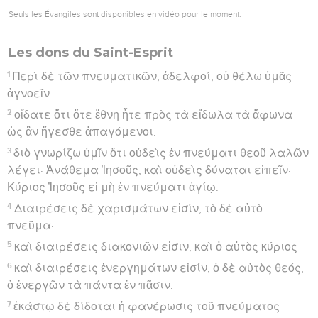
Seuls les Évangiles sont disponibles en vidéo pour le moment.
Les dons du Saint-Esprit
1
Περὶ δὲ τῶν πνευματικῶν, ἀδελφοί, οὐ θέλω ὑμᾶς
ἀγνοεῖν.
2
οἴδατε ὅτι ὅτε ἔθνη ἦτε πρὸς τὰ εἴδωλα τὰ ἄφωνα
ὡς ἂν ἤγεσθε ἀπαγόμενοι.
3
διὸ γνωρίζω ὑμῖν ὅτι οὐδεὶς ἐν πνεύματι θεοῦ λαλῶν
λέγει· Ἀνάθεμα Ἰησοῦς, καὶ οὐδεὶς δύναται εἰπεῖν·
Κύριος Ἰησοῦς εἰ μὴ ἐν πνεύματι ἁγίῳ.
4
Διαιρέσεις δὲ χαρισμάτων εἰσίν, τὸ δὲ αὐτὸ
πνεῦμα·
5
καὶ διαιρέσεις διακονιῶν εἰσιν, καὶ ὁ αὐτὸς κύριος·
6
καὶ διαιρέσεις ἐνεργημάτων εἰσίν, ὁ δὲ αὐτὸς θεός,
ὁ ἐνεργῶν τὰ πάντα ἐν πᾶσιν.
7
ἑκάστῳ δὲ δίδοται ἡ φανέρωσις τοῦ πνεύματος