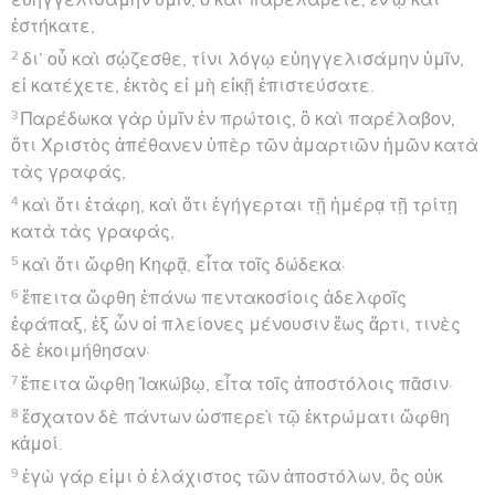
ἑστήκατε,
2
δι’ οὗ καὶ σῴζεσθε, τίνι λόγῳ εὐηγγελισάμην ὑμῖν,
εἰ κατέχετε, ἐκτὸς εἰ μὴ εἰκῇ ἐπιστεύσατε.
3
Παρέδωκα γὰρ ὑμῖν ἐν πρώτοις, ὃ καὶ παρέλαβον,
ὅτι Χριστὸς ἀπέθανεν ὑπὲρ τῶν ἁμαρτιῶν ἡμῶν κατὰ
τὰς γραφάς,
4
καὶ ὅτι ἐτάφη, καὶ ὅτι ἐγήγερται τῇ ἡμέρᾳ τῇ τρίτῃ
κατὰ τὰς γραφάς,
5
καὶ ὅτι ὤφθη Κηφᾷ, εἶτα τοῖς δώδεκα·
6
ἔπειτα ὤφθη ἐπάνω πεντακοσίοις ἀδελφοῖς
ἐφάπαξ, ἐξ ὧν οἱ πλείονες μένουσιν ἕως ἄρτι, τινὲς
δὲ ἐκοιμήθησαν·
7
ἔπειτα ὤφθη Ἰακώβῳ, εἶτα τοῖς ἀποστόλοις πᾶσιν·
8
ἔσχατον δὲ πάντων ὡσπερεὶ τῷ ἐκτρώματι ὤφθη
κἀμοί.
9
ἐγὼ γάρ εἰμι ὁ ἐλάχιστος τῶν ἀποστόλων, ὃς οὐκ