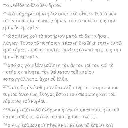
παρεδίδετο ἔλαβεν ἄρτον
24
καὶ εὐχαριστήσας ἔκλασεν καὶ εἶπεν· Τοῦτό μού
ἐστιν τὸ σῶμα τὸ ὑπὲρ ὑμῶν· τοῦτο ποιεῖτε εἰς τὴν
ἐμὴν ἀνάμνησιν.
25
ὡσαύτως καὶ τὸ ποτήριον μετὰ τὸ δειπνῆσαι,
λέγων· Τοῦτο τὸ ποτήριον ἡ καινὴ διαθήκη ἐστὶν ἐν τῷ
ἐμῷ αἵματι· τοῦτο ποιεῖτε, ὁσάκις ἐὰν πίνητε, εἰς τὴν
ἐμὴν ἀνάμνησιν.
26
ὁσάκις γὰρ ἐὰν ἐσθίητε τὸν ἄρτον τοῦτον καὶ τὸ
ποτήριον πίνητε, τὸν θάνατον τοῦ κυρίου
καταγγέλλετε, ἄχρι οὗ ἔλθῃ.
27
Ὥστε ὃς ἂν ἐσθίῃ τὸν ἄρτον ἢ πίνῃ τὸ ποτήριον τοῦ
κυρίου ἀναξίως, ἔνοχος ἔσται τοῦ σώματος καὶ τοῦ
αἵματος τοῦ κυρίου.
28
δοκιμαζέτω δὲ ἄνθρωπος ἑαυτόν, καὶ οὕτως ἐκ τοῦ
ἄρτου ἐσθιέτω καὶ ἐκ τοῦ ποτηρίου πινέτω·
29
ὁ γὰρ ἐσθίων καὶ πίνων κρίμα ἑαυτῷ ἐσθίει καὶ