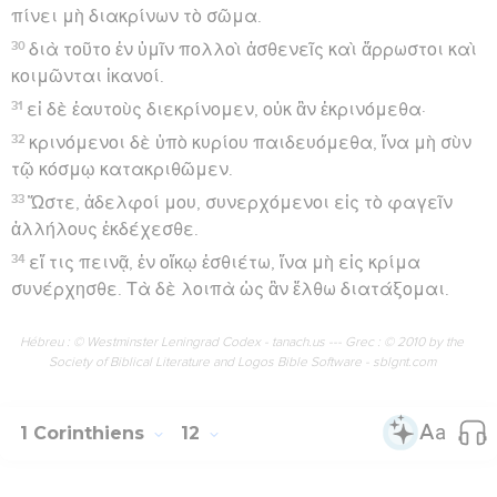
πίνει μὴ διακρίνων τὸ σῶμα.
30
διὰ τοῦτο ἐν ὑμῖν πολλοὶ ἀσθενεῖς καὶ ἄρρωστοι καὶ
κοιμῶνται ἱκανοί.
31
εἰ δὲ ἑαυτοὺς διεκρίνομεν, οὐκ ἂν ἐκρινόμεθα·
32
κρινόμενοι δὲ ὑπὸ κυρίου παιδευόμεθα, ἵνα μὴ σὺν
τῷ κόσμῳ κατακριθῶμεν.
33
Ὥστε, ἀδελφοί μου, συνερχόμενοι εἰς τὸ φαγεῖν
ἀλλήλους ἐκδέχεσθε.
34
εἴ τις πεινᾷ, ἐν οἴκῳ ἐσθιέτω, ἵνα μὴ εἰς κρίμα
συνέρχησθε. Τὰ δὲ λοιπὰ ὡς ἂν ἔλθω διατάξομαι.
Hébreu : © Westminster Leningrad Codex - tanach.us --- Grec : © 2010 by the
Society of Biblical Literature and Logos Bible Software - sblgnt.com
1 Corinthiens
12