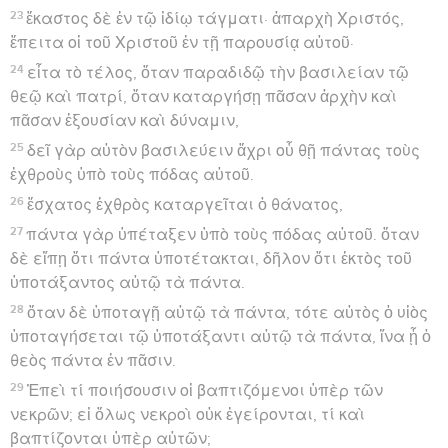
23
ἕκαστος δὲ ἐν τῷ ἰδίῳ τάγματι· ἀπαρχὴ Χριστός,
ἔπειτα οἱ τοῦ Χριστοῦ ἐν τῇ παρουσίᾳ αὐτοῦ·
24
εἶτα τὸ τέλος, ὅταν παραδιδῷ τὴν βασιλείαν τῷ
θεῷ καὶ πατρί, ὅταν καταργήσῃ πᾶσαν ἀρχὴν καὶ
πᾶσαν ἐξουσίαν καὶ δύναμιν,
25
δεῖ γὰρ αὐτὸν βασιλεύειν ἄχρι οὗ θῇ πάντας τοὺς
ἐχθροὺς ὑπὸ τοὺς πόδας αὐτοῦ.
26
ἔσχατος ἐχθρὸς καταργεῖται ὁ θάνατος,
27
πάντα γὰρ ὑπέταξεν ὑπὸ τοὺς πόδας αὐτοῦ. ὅταν
δὲ εἴπῃ ὅτι πάντα ὑποτέτακται, δῆλον ὅτι ἐκτὸς τοῦ
ὑποτάξαντος αὐτῷ τὰ πάντα.
28
ὅταν δὲ ὑποταγῇ αὐτῷ τὰ πάντα, τότε αὐτὸς ὁ υἱὸς
ὑποταγήσεται τῷ ὑποτάξαντι αὐτῷ τὰ πάντα, ἵνα ᾖ ὁ
θεὸς πάντα ἐν πᾶσιν.
29
Ἐπεὶ τί ποιήσουσιν οἱ βαπτιζόμενοι ὑπὲρ τῶν
νεκρῶν; εἰ ὅλως νεκροὶ οὐκ ἐγείρονται, τί καὶ
βαπτίζονται ὑπὲρ αὐτῶν;