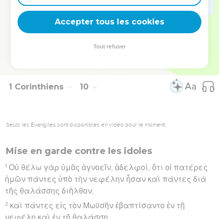
27
ἀλλὰ ὑπωπιάζω μου τὸ σῶμα καὶ δουλαγωγῶ, μή
Accepter tous les cookies
πως ἄλλοις κηρύξας αὐτὸς ἀδόκιμος γένωμαι.
Hébreu : © Westminster Leningrad Codex - tanach.us --- Grec : © 2010 by the
Tout refuser
Society of Biblical Literature and Logos Bible Software - sblgnt.com
1 Corinthiens
10
Seuls les Évangiles sont disponibles en vidéo pour le moment.
Mise en garde contre les idoles
1
Οὐ θέλω γὰρ ὑμᾶς ἀγνοεῖν, ἀδελφοί, ὅτι οἱ πατέρες
ἡμῶν πάντες ὑπὸ τὴν νεφέλην ἦσαν καὶ πάντες διὰ
τῆς θαλάσσης διῆλθον,
2
καὶ πάντες εἰς τὸν Μωϋσῆν ἐβαπτίσαντο ἐν τῇ
νεφέλῃ καὶ ἐν τῇ θαλάσσῃ,