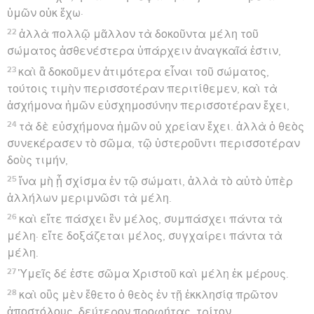
ὑμῶν οὐκ ἔχω·
22
ἀλλὰ πολλῷ μᾶλλον τὰ δοκοῦντα μέλη τοῦ
σώματος ἀσθενέστερα ὑπάρχειν ἀναγκαῖά ἐστιν,
23
καὶ ἃ δοκοῦμεν ἀτιμότερα εἶναι τοῦ σώματος,
τούτοις τιμὴν περισσοτέραν περιτίθεμεν, καὶ τὰ
ἀσχήμονα ἡμῶν εὐσχημοσύνην περισσοτέραν ἔχει,
24
τὰ δὲ εὐσχήμονα ἡμῶν οὐ χρείαν ἔχει. ἀλλὰ ὁ θεὸς
συνεκέρασεν τὸ σῶμα, τῷ ὑστεροῦντι περισσοτέραν
δοὺς τιμήν,
25
ἵνα μὴ ᾖ σχίσμα ἐν τῷ σώματι, ἀλλὰ τὸ αὐτὸ ὑπὲρ
ἀλλήλων μεριμνῶσι τὰ μέλη.
26
καὶ εἴτε πάσχει ἓν μέλος, συμπάσχει πάντα τὰ
μέλη· εἴτε δοξάζεται μέλος, συγχαίρει πάντα τὰ
μέλη.
27
Ὑμεῖς δέ ἐστε σῶμα Χριστοῦ καὶ μέλη ἐκ μέρους.
28
καὶ οὓς μὲν ἔθετο ὁ θεὸς ἐν τῇ ἐκκλησίᾳ πρῶτον
ἀποστόλους, δεύτερον προφήτας, τρίτον