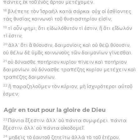
πάντες ἐκ τοῦ ἑνὸς ἄρτου μετέχομεν.
18
βλέπετε τὸν Ἰσραὴλ κατὰ σάρκα· οὐχ οἱ ἐσθίοντες
τὰς θυσίας κοινωνοὶ τοῦ θυσιαστηρίου εἰσίν;
19
τί οὖν φημι; ὅτι εἰδωλόθυτόν τί ἐστιν, ἢ ὅτι εἴδωλόν
τί ἐστιν;
20
ἀλλ’ ὅτι ἃ θύουσιν, δαιμονίοις καὶ οὐ θεῷ θύουσιν,
οὐ θέλω δὲ ὑμᾶς κοινωνοὺς τῶν δαιμονίων γίνεσθαι.
21
οὐ δύνασθε ποτήριον κυρίου πίνειν καὶ ποτήριον
δαιμονίων· οὐ δύνασθε τραπέζης κυρίου μετέχειν καὶ
τραπέζης δαιμονίων.
22
ἢ παραζηλοῦμεν τὸν κύριον; μὴ ἰσχυρότεροι αὐτοῦ
ἐσμεν;
Agir en tout pour la gloire de Dieu
23
Πάντα ἔξεστιν· ἀλλ’ οὐ πάντα συμφέρει. πάντα
ἔξεστιν· ἀλλ’ οὐ πάντα οἰκοδομεῖ.
24
μηδεὶς τὸ ἑαυτοῦ ζητείτω ἀλλὰ τὸ τοῦ ἑτέρου.