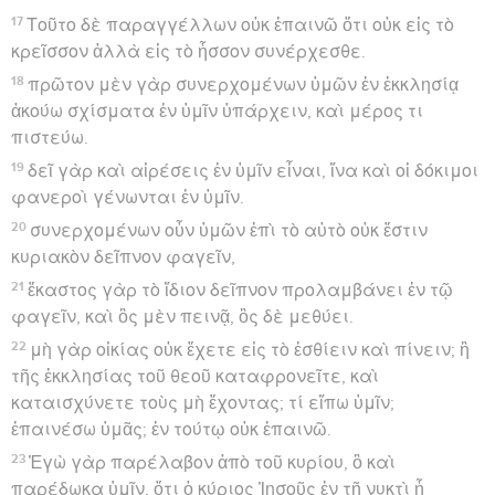
17
Τοῦτο δὲ παραγγέλλων οὐκ ἐπαινῶ ὅτι οὐκ εἰς τὸ
κρεῖσσον ἀλλὰ εἰς τὸ ἧσσον συνέρχεσθε.
18
πρῶτον μὲν γὰρ συνερχομένων ὑμῶν ἐν ἐκκλησίᾳ
ἀκούω σχίσματα ἐν ὑμῖν ὑπάρχειν, καὶ μέρος τι
πιστεύω.
19
δεῖ γὰρ καὶ αἱρέσεις ἐν ὑμῖν εἶναι, ἵνα καὶ οἱ δόκιμοι
φανεροὶ γένωνται ἐν ὑμῖν.
20
συνερχομένων οὖν ὑμῶν ἐπὶ τὸ αὐτὸ οὐκ ἔστιν
κυριακὸν δεῖπνον φαγεῖν,
21
ἕκαστος γὰρ τὸ ἴδιον δεῖπνον προλαμβάνει ἐν τῷ
φαγεῖν, καὶ ὃς μὲν πεινᾷ, ὃς δὲ μεθύει.
22
μὴ γὰρ οἰκίας οὐκ ἔχετε εἰς τὸ ἐσθίειν καὶ πίνειν; ἢ
τῆς ἐκκλησίας τοῦ θεοῦ καταφρονεῖτε, καὶ
καταισχύνετε τοὺς μὴ ἔχοντας; τί εἴπω ὑμῖν;
ἐπαινέσω ὑμᾶς; ἐν τούτῳ οὐκ ἐπαινῶ.
23
Ἐγὼ γὰρ παρέλαβον ἀπὸ τοῦ κυρίου, ὃ καὶ
παρέδωκα ὑμῖν, ὅτι ὁ κύριος Ἰησοῦς ἐν τῇ νυκτὶ ᾗ