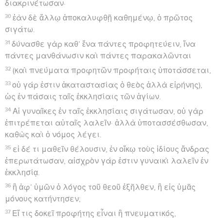
διακρινέτωσαν·
30
ἐὰν δὲ ἄλλῳ ἀποκαλυφθῇ καθημένῳ, ὁ πρῶτος
σιγάτω.
31
δύνασθε γὰρ καθ’ ἕνα πάντες προφητεύειν, ἵνα
πάντες μανθάνωσιν καὶ πάντες παρακαλῶνται
32
(καὶ πνεύματα προφητῶν προφήταις ὑποτάσσεται,
33
οὐ γάρ ἐστιν ἀκαταστασίας ὁ θεὸς ἀλλὰ εἰρήνης),
ὡς ἐν πάσαις ταῖς ἐκκλησίαις τῶν ἁγίων.
34
Αἱ γυναῖκες ἐν ταῖς ἐκκλησίαις σιγάτωσαν, οὐ γὰρ
ἐπιτρέπεται αὐταῖς λαλεῖν· ἀλλὰ ὑποτασσέσθωσαν,
καθὼς καὶ ὁ νόμος λέγει.
35
εἰ δέ τι μαθεῖν θέλουσιν, ἐν οἴκῳ τοὺς ἰδίους ἄνδρας
ἐπερωτάτωσαν, αἰσχρὸν γάρ ἐστιν γυναικὶ λαλεῖν ἐν
ἐκκλησίᾳ.
36
ἢ ἀφ’ ὑμῶν ὁ λόγος τοῦ θεοῦ ἐξῆλθεν, ἢ εἰς ὑμᾶς
μόνους κατήντησεν;
37
Εἴ τις δοκεῖ προφήτης εἶναι ἢ πνευματικός,