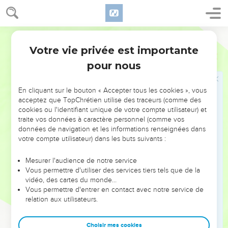
Ἰουδαίους κερδήσω· τοῖς ὑπὸ νόμον ὡς ὑπὸ νόμον, μὴ
ὢν αὐτὸς ὑπὸ νόμον, ἵνα τοὺς ὑπὸ νόμον κερδήσω·
Hébreu / Grec - Texte original
21
τοῖς ἀνόμοις ὡς ἄνομος, μὴ ὢν ἄνομος θεοῦ ἀλλ’
Votre vie privée est importante
ἔννομος Χριστοῦ, ἵνα κερδάνω τοὺς ἀνόμους·
1 Corinthiens
9
pour nous
22
ἐγενόμην τοῖς ἀσθενέσιν ἀσθενής, ἵνα τοὺς
ἀσθενεῖς κερδήσω· τοῖς πᾶσιν γέγονα πάντα, ἵνα
πάντως τινὰς σώσω.
En cliquant sur le bouton « Accepter tous les cookies », vous
acceptez que TopChrétien utilise des traceurs (comme des
23
πάντα δὲ ποιῶ διὰ τὸ εὐαγγέλιον, ἵνα συγκοινωνὸς
cookies ou l'identifiant unique de votre compte utilisateur) et
αὐτοῦ γένωμαι.
traite vos données à caractère personnel (comme vos
données de navigation et les informations renseignées dans
24
Οὐκ οἴδατε ὅτι οἱ ἐν σταδίῳ τρέχοντες πάντες μὲν
votre compte utilisateur) dans les buts suivants :
τρέχουσιν, εἷς δὲ λαμβάνει τὸ βραβεῖον; οὕτως
τρέχετε ἵνα καταλάβητε.
Mesurer l'audience de notre service
Vous permettre d'utiliser des services tiers tels que de la
25
πᾶς δὲ ὁ ἀγωνιζόμενος πάντα ἐγκρατεύεται,
vidéo, des cartes du monde…
ἐκεῖνοι μὲν οὖν ἵνα φθαρτὸν στέφανον λάβωσιν,
Vous permettre d'entrer en contact avec notre service de
ἡμεῖς δὲ ἄφθαρτον.
relation aux utilisateurs.
26
ἐγὼ τοίνυν οὕτως τρέχω ὡς οὐκ ἀδήλως, οὕτως
πυκτεύω ὡς οὐκ ἀέρα δέρων·
Choisir mes cookies