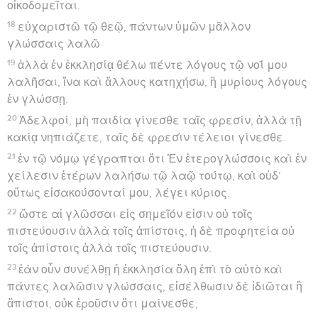
οἰκοδομεῖται.
18
εὐχαριστῶ τῷ θεῷ, πάντων ὑμῶν μᾶλλον
γλώσσαις λαλῶ·
19
ἀλλὰ ἐν ἐκκλησίᾳ θέλω πέντε λόγους τῷ νοΐ μου
λαλῆσαι, ἵνα καὶ ἄλλους κατηχήσω, ἢ μυρίους λόγους
ἐν γλώσσῃ.
20
Ἀδελφοί, μὴ παιδία γίνεσθε ταῖς φρεσίν, ἀλλὰ τῇ
κακίᾳ νηπιάζετε, ταῖς δὲ φρεσὶν τέλειοι γίνεσθε.
21
ἐν τῷ νόμῳ γέγραπται ὅτι Ἐν ἑτερογλώσσοις καὶ ἐν
χείλεσιν ἑτέρων λαλήσω τῷ λαῷ τούτῳ, καὶ οὐδ’
οὕτως εἰσακούσονταί μου, λέγει κύριος.
22
ὥστε αἱ γλῶσσαι εἰς σημεῖόν εἰσιν οὐ τοῖς
πιστεύουσιν ἀλλὰ τοῖς ἀπίστοις, ἡ δὲ προφητεία οὐ
τοῖς ἀπίστοις ἀλλὰ τοῖς πιστεύουσιν.
23
ἐὰν οὖν συνέλθῃ ἡ ἐκκλησία ὅλη ἐπὶ τὸ αὐτὸ καὶ
πάντες λαλῶσιν γλώσσαις, εἰσέλθωσιν δὲ ἰδιῶται ἢ
ἄπιστοι, οὐκ ἐροῦσιν ὅτι μαίνεσθε;