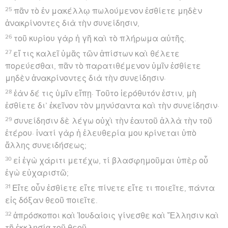
25
πᾶν τὸ ἐν μακέλλῳ πωλούμενον ἐσθίετε μηδὲν
ἀνακρίνοντες διὰ τὴν συνείδησιν,
26
τοῦ κυρίου γὰρ ἡ γῆ καὶ τὸ πλήρωμα αὐτῆς.
27
εἴ τις καλεῖ ὑμᾶς τῶν ἀπίστων καὶ θέλετε
πορεύεσθαι, πᾶν τὸ παρατιθέμενον ὑμῖν ἐσθίετε
μηδὲν ἀνακρίνοντες διὰ τὴν συνείδησιν·
28
ἐὰν δέ τις ὑμῖν εἴπῃ· Τοῦτο ἱερόθυτόν ἐστιν, μὴ
ἐσθίετε δι’ ἐκεῖνον τὸν μηνύσαντα καὶ τὴν συνείδησιν·
29
συνείδησιν δὲ λέγω οὐχὶ τὴν ἑαυτοῦ ἀλλὰ τὴν τοῦ
ἑτέρου· ἱνατί γὰρ ἡ ἐλευθερία μου κρίνεται ὑπὸ
ἄλλης συνειδήσεως;
30
εἰ ἐγὼ χάριτι μετέχω, τί βλασφημοῦμαι ὑπὲρ οὗ
ἐγὼ εὐχαριστῶ;
31
Εἴτε οὖν ἐσθίετε εἴτε πίνετε εἴτε τι ποιεῖτε, πάντα
εἰς δόξαν θεοῦ ποιεῖτε.
32
ἀπρόσκοποι καὶ Ἰουδαίοις γίνεσθε καὶ Ἕλλησιν καὶ
τῇ ἐκκλησίᾳ τοῦ θεοῦ,