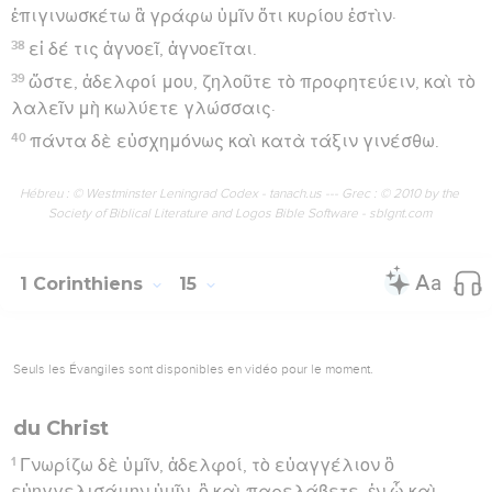
ἐπιγινωσκέτω ἃ γράφω ὑμῖν ὅτι κυρίου ἐστὶν·
38
εἰ δέ τις ἀγνοεῖ, ἀγνοεῖται.
39
ὥστε, ἀδελφοί μου, ζηλοῦτε τὸ προφητεύειν, καὶ τὸ
λαλεῖν μὴ κωλύετε γλώσσαις·
40
πάντα δὲ εὐσχημόνως καὶ κατὰ τάξιν γινέσθω.
Hébreu : © Westminster Leningrad Codex - tanach.us --- Grec : © 2010 by the
Society of Biblical Literature and Logos Bible Software - sblgnt.com
1 Corinthiens
15
Seuls les Évangiles sont disponibles en vidéo pour le moment.
du Christ
1
Γνωρίζω δὲ ὑμῖν, ἀδελφοί, τὸ εὐαγγέλιον ὃ
εὐηγγελισάμην ὑμῖν, ὃ καὶ παρελάβετε, ἐν ᾧ καὶ