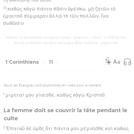
33
καθὼς κἀγὼ πάντα πᾶσιν ἀρέσκω, μὴ ζητῶν τὸ
ἐμαυτοῦ σύμφορον ἀλλὰ τὸ τῶν πολλῶν, ἵνα
σωθῶσιν.
Hébreu : © Westminster Leningrad Codex - tanach.us --- Grec : © 2010 by the
Society of Biblical Literature and Logos Bible Software - sblgnt.com
1 Corinthiens
11
Seuls les Évangiles sont disponibles en vidéo pour le moment.
1
μιμηταί μου γίνεσθε, καθὼς κἀγὼ Χριστοῦ.
La femme doit se couvrir la tête pendant le
culte
2
Ἐπαινῶ δὲ ὑμᾶς ὅτι πάντα μου μέμνησθε καὶ καθὼς