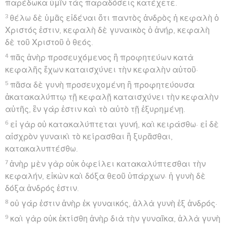
παρέδωκα ὑμῖν τὰς παραδόσεις κατέχετε.
3
θέλω δὲ ὑμᾶς εἰδέναι ὅτι παντὸς ἀνδρὸς ἡ κεφαλὴ ὁ
Χριστός ἐστιν, κεφαλὴ δὲ γυναικὸς ὁ ἀνήρ, κεφαλὴ
δὲ τοῦ Χριστοῦ ὁ θεός.
4
πᾶς ἀνὴρ προσευχόμενος ἢ προφητεύων κατὰ
κεφαλῆς ἔχων καταισχύνει τὴν κεφαλὴν αὐτοῦ·
5
πᾶσα δὲ γυνὴ προσευχομένη ἢ προφητεύουσα
ἀκατακαλύπτῳ τῇ κεφαλῇ καταισχύνει τὴν κεφαλὴν
αὐτῆς, ἓν γάρ ἐστιν καὶ τὸ αὐτὸ τῇ ἐξυρημένῃ.
6
εἰ γὰρ οὐ κατακαλύπτεται γυνή, καὶ κειράσθω· εἰ δὲ
αἰσχρὸν γυναικὶ τὸ κείρασθαι ἢ ξυρᾶσθαι,
κατακαλυπτέσθω.
7
ἀνὴρ μὲν γὰρ οὐκ ὀφείλει κατακαλύπτεσθαι τὴν
κεφαλήν, εἰκὼν καὶ δόξα θεοῦ ὑπάρχων· ἡ γυνὴ δὲ
δόξα ἀνδρός ἐστιν.
8
οὐ γάρ ἐστιν ἀνὴρ ἐκ γυναικός, ἀλλὰ γυνὴ ἐξ ἀνδρός·
9
καὶ γὰρ οὐκ ἐκτίσθη ἀνὴρ διὰ τὴν γυναῖκα, ἀλλὰ γυνὴ