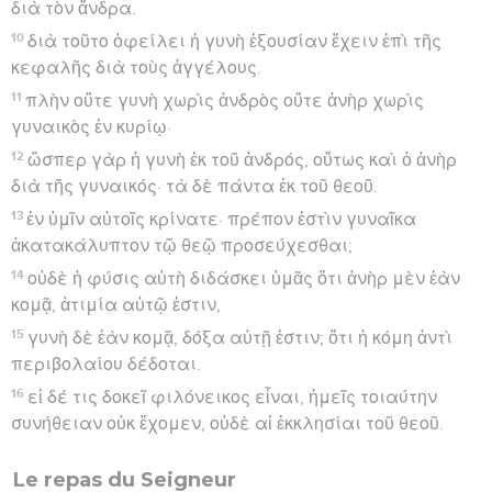
διὰ τὸν ἄνδρα.
10
διὰ τοῦτο ὀφείλει ἡ γυνὴ ἐξουσίαν ἔχειν ἐπὶ τῆς
κεφαλῆς διὰ τοὺς ἀγγέλους.
11
πλὴν οὔτε γυνὴ χωρὶς ἀνδρὸς οὔτε ἀνὴρ χωρὶς
γυναικὸς ἐν κυρίῳ·
12
ὥσπερ γὰρ ἡ γυνὴ ἐκ τοῦ ἀνδρός, οὕτως καὶ ὁ ἀνὴρ
διὰ τῆς γυναικός· τὰ δὲ πάντα ἐκ τοῦ θεοῦ.
13
ἐν ὑμῖν αὐτοῖς κρίνατε· πρέπον ἐστὶν γυναῖκα
ἀκατακάλυπτον τῷ θεῷ προσεύχεσθαι;
14
οὐδὲ ἡ φύσις αὐτὴ διδάσκει ὑμᾶς ὅτι ἀνὴρ μὲν ἐὰν
κομᾷ, ἀτιμία αὐτῷ ἐστιν,
15
γυνὴ δὲ ἐὰν κομᾷ, δόξα αὐτῇ ἐστιν; ὅτι ἡ κόμη ἀντὶ
περιβολαίου δέδοται.
16
εἰ δέ τις δοκεῖ φιλόνεικος εἶναι, ἡμεῖς τοιαύτην
συνήθειαν οὐκ ἔχομεν, οὐδὲ αἱ ἐκκλησίαι τοῦ θεοῦ.
Le repas du Seigneur