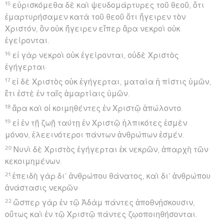
15
εὑρισκόμεθα δὲ καὶ ψευδομάρτυρες τοῦ θεοῦ, ὅτι
ἐμαρτυρήσαμεν κατὰ τοῦ θεοῦ ὅτι ἤγειρεν τὸν
Χριστόν, ὃν οὐκ ἤγειρεν εἴπερ ἄρα νεκροὶ οὐκ
ἐγείρονται.
16
εἰ γὰρ νεκροὶ οὐκ ἐγείρονται, οὐδὲ Χριστὸς
ἐγήγερται·
17
εἰ δὲ Χριστὸς οὐκ ἐγήγερται, ματαία ἡ πίστις ὑμῶν,
ἔτι ἐστὲ ἐν ταῖς ἁμαρτίαις ὑμῶν.
18
ἄρα καὶ οἱ κοιμηθέντες ἐν Χριστῷ ἀπώλοντο.
19
εἰ ἐν τῇ ζωῇ ταύτῃ ἐν Χριστῷ ἠλπικότες ἐσμὲν
μόνον, ἐλεεινότεροι πάντων ἀνθρώπων ἐσμέν.
20
Νυνὶ δὲ Χριστὸς ἐγήγερται ἐκ νεκρῶν, ἀπαρχὴ τῶν
κεκοιμημένων.
21
ἐπειδὴ γὰρ δι’ ἀνθρώπου θάνατος, καὶ δι’ ἀνθρώπου
ἀνάστασις νεκρῶν·
22
ὥσπερ γὰρ ἐν τῷ Ἀδὰμ πάντες ἀποθνῄσκουσιν,
οὕτως καὶ ἐν τῷ Χριστῷ πάντες ζῳοποιηθήσονται.