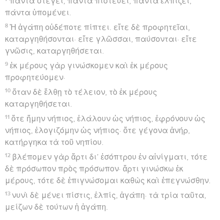
πάντα στέγει, πάντα πιστεύει, πάντα ἐλπίζει,
πάντα ὑπομένει.
8
Ἡ ἀγάπη οὐδέποτε πίπτει. εἴτε δὲ προφητεῖαι,
καταργηθήσονται· εἴτε γλῶσσαι, παύσονται· εἴτε
γνῶσις, καταργηθήσεται.
9
ἐκ μέρους γὰρ γινώσκομεν καὶ ἐκ μέρους
προφητεύομεν·
10
ὅταν δὲ ἔλθῃ τὸ τέλειον, τὸ ἐκ μέρους
καταργηθήσεται.
11
ὅτε ἤμην νήπιος, ἐλάλουν ὡς νήπιος, ἐφρόνουν ὡς
νήπιος, ἐλογιζόμην ὡς νήπιος· ὅτε γέγονα ἀνήρ,
κατήργηκα τὰ τοῦ νηπίου.
12
βλέπομεν γὰρ ἄρτι δι’ ἐσόπτρου ἐν αἰνίγματι, τότε
δὲ πρόσωπον πρὸς πρόσωπον· ἄρτι γινώσκω ἐκ
μέρους, τότε δὲ ἐπιγνώσομαι καθὼς καὶ ἐπεγνώσθην.
13
νυνὶ δὲ μένει πίστις, ἐλπίς, ἀγάπη· τὰ τρία ταῦτα,
μείζων δὲ τούτων ἡ ἀγάπη.