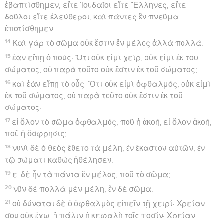
ἐβαπτίσθημεν, εἴτε Ἰουδαῖοι εἴτε Ἕλληνες, εἴτε
δοῦλοι εἴτε ἐλεύθεροι, καὶ πάντες ἓν πνεῦμα
ἐποτίσθημεν.
14
Καὶ γὰρ τὸ σῶμα οὐκ ἔστιν ἓν μέλος ἀλλὰ πολλά.
15
ἐὰν εἴπῃ ὁ πούς· Ὅτι οὐκ εἰμὶ χείρ, οὐκ εἰμὶ ἐκ τοῦ
σώματος, οὐ παρὰ τοῦτο οὐκ ἔστιν ἐκ τοῦ σώματος;
16
καὶ ἐὰν εἴπῃ τὸ οὖς· Ὅτι οὐκ εἰμὶ ὀφθαλμός, οὐκ εἰμὶ
ἐκ τοῦ σώματος, οὐ παρὰ τοῦτο οὐκ ἔστιν ἐκ τοῦ
σώματος·
17
εἰ ὅλον τὸ σῶμα ὀφθαλμός, ποῦ ἡ ἀκοή; εἰ ὅλον ἀκοή,
ποῦ ἡ ὄσφρησις;
18
νυνὶ δὲ ὁ θεὸς ἔθετο τὰ μέλη, ἓν ἕκαστον αὐτῶν, ἐν
τῷ σώματι καθὼς ἠθέλησεν.
19
εἰ δὲ ἦν τὰ πάντα ἓν μέλος, ποῦ τὸ σῶμα;
20
νῦν δὲ πολλὰ μὲν μέλη, ἓν δὲ σῶμα.
21
οὐ δύναται δὲ ὁ ὀφθαλμὸς εἰπεῖν τῇ χειρί· Χρείαν
σου οὐκ ἔχω, ἢ πάλιν ἡ κεφαλὴ τοῖς ποσίν· Χρείαν