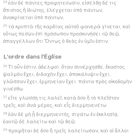
24
ἐὰν δὲ πάντες προφητεύωσιν, εἰσέλθῃ δέ τις
ἄπιστος ἢ ἰδιώτης, ἐλέγχεται ὑπὸ πάντων,
ἀνακρίνεται ὑπὸ πάντων,
25
τὰ κρυπτὰ τῆς καρδίας αὐτοῦ φανερὰ γίνεται, καὶ
οὕτως πεσὼν ἐπὶ πρόσωπον προσκυνήσει τῷ θεῷ,
ἀπαγγέλλων ὅτι Ὄντως ὁ θεὸς ἐν ὑμῖν ἐστιν.
L'ordre dans l'Église
26
Τί οὖν ἐστιν, ἀδελφοί; ὅταν συνέρχησθε, ἕκαστος
ψαλμὸν ἔχει, διδαχὴν ἔχει, ἀποκάλυψιν ἔχει,
γλῶσσαν ἔχει, ἑρμηνείαν ἔχει· πάντα πρὸς οἰκοδομὴν
γινέσθω.
27
εἴτε γλώσσῃ τις λαλεῖ, κατὰ δύο ἢ τὸ πλεῖστον
τρεῖς, καὶ ἀνὰ μέρος, καὶ εἷς διερμηνευέτω·
28
ἐὰν δὲ μὴ ᾖ διερμηνευτής, σιγάτω ἐν ἐκκλησίᾳ,
ἑαυτῷ δὲ λαλείτω καὶ τῷ θεῷ.
29
προφῆται δὲ δύο ἢ τρεῖς λαλείτωσαν, καὶ οἱ ἄλλοι