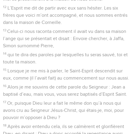
12
L’Esprit me dit de partir avec eux sans hésiter. Les six
frères que voici m’ont accompagné, et nous sommes entrés
dans la maison de Corneille.
13
Celui-ci nous raconta comment il avait vu dans sa maison
l’ange qui se présentait et disait : Envoie chercher, à Jaffa,
Simon surnommé Pierre,
14
qui te dira des paroles par lesquelles tu seras sauvé, toi et
toute ta maison.
15
Lorsque je me mis à parler, le Saint-Esprit descendit sur
eux, comme (il l’avait fait) au commencement sur nous aussi.
16
Alors je me souvins de cette parole du Seigneur : Jean a
baptisé d’eau, mais vous, vous serez baptisés d’Esprit Saint.
17
Or, puisque Dieu leur a fait le même don qu’à nous qui
avons cru au Seigneur Jésus-Christ, qui étais-je, moi, pour
pouvoir m’opposer à Dieu ?
18
Après avoir entendu cela, ils se calmèrent et glorifièrent
Dieu, en disant : Dieu a donc accordé la repentance aussi