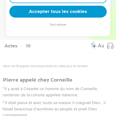
43
Pierre demeura quelque temps à Jaffa, chez un certain
Accepter tous les cookies
Simon, corroyeur.
© Société biblique française – Bibli’O, 1978, avec autorisation. Pour vous procurer
Tout refuser
une Bible imprimée, rendez-vous sur www.editionsbiblio.fr
Actes
10
Seuls les Évangiles sont disponibles en vidéo pour le moment.
Pierre appelé chez Corneille
1
Il y avait à Césarée un homme du nom de Corneille,
centenier de la cohorte appelée italienne.
2
Il était pieux et avec toute sa maison il craignait Dieu ; il
faisait beaucoup d’aumônes au peuple et priait Dieu
constamment.