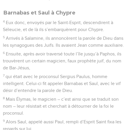
Barnabas et Saul à Chypre
4
Eux donc, envoyés par le Saint-Esprit, descendirent à
Séleucie, et de là ils s’embarquèrent pour Chypre.
5
Arrivés à Salamine, ils annoncèrent la parole de Dieu dans
les synagogues des Juifs. Ils avaient Jean comme auxiliaire.
6
Ensuite, après avoir traversé toute l’île jusqu’à Paphos, ils
trouvèrent un certain magicien, faux prophète juif, du nom
de Bar-Jésus,
7
qui était avec le proconsul Sergius Paulus, homme
intelligent. Celui-ci fit appeler Barnabas et Saul, avec le vif
désir d’entendre la parole de Dieu.
8
Mais Élymas, le magicien – c’est ainsi que se traduit son
nom – leur résistait et cherchait à détourner de la foi le
proconsul.
9
Alors Saul, appelé aussi Paul, rempli d’Esprit Saint fixa les
regards sur lui