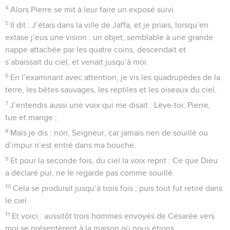
4
Alors Pierre se mit à leur faire un exposé suivi.
5
Il dit : J’étais dans la ville de Jaffa, et je priais, lorsqu’en
extase j’eus une vision : un objet, semblable à une grande
nappe attachée par les quatre coins, descendait et
s’abaissait du ciel, et venait jusqu’à moi.
6
En l’examinant avec attention, je vis les quadrupèdes de la
terre, les bêtes sauvages, les reptiles et les oiseaux du ciel.
7
J’entendis aussi une voix qui me disait : Lève-toi, Pierre,
tue et mange ;
8
Mais je dis : non, Seigneur, car jamais rien de souillé ou
d’impur n’est entré dans ma bouche.
9
Et pour la seconde fois, du ciel la voix reprit : Ce que Dieu
a déclaré pur, ne le regarde pas comme souillé.
10
Cela se produisit jusqu’à trois fois ; puis tout fut retiré dans
le ciel.
11
Et voici : aussitôt trois hommes envoyés de Césarée vers
moi se présentèrent à la maison où nous étions.