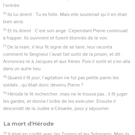
l’entrée.
15
Ils lui dirent : Tu es folle. Mais elle soutenait qu’il en était
bien ainsi.
16
Et ils dirent : C’est son ange. Cependant Pierre continuait
à frapper. Ils ouvrirent et furent étonnés de le voir.
17
De la main, il leur fit signe de se taire, leur raconta
comment le Seigneur l’avait fait sortir de la prison, et dit :
Annoncez-le à Jacques et aux frères. Puis il sortit et s’en alla
dans un autre lieu.
18
Quand il fit jour, l’agitation ne fut pas petite parmi les
soldats ; qu’était donc devenu Pierre ?
19
Hérode le fit rechercher, mais ne le trouva pas ; il fit juger
les gardes, et donna l’ordre de les exécuter. Ensuite il
descendit de la Judée à Césarée, pour y séjourner.
La mort d'Hérode
20
Il était en conflit avec les Tyriens et les Sidoniens. Mais ils