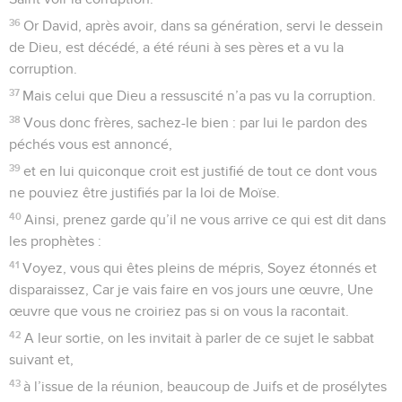
36
Or David, après avoir, dans sa génération, servi le dessein
de Dieu, est décédé, a été réuni à ses pères et a vu la
corruption.
37
Mais celui que Dieu a ressuscité n’a pas vu la corruption.
38
Vous donc frères, sachez-le bien : par lui le pardon des
péchés vous est annoncé,
39
et en lui quiconque croit est justifié de tout ce dont vous
ne pouviez être justifiés par la loi de Moïse.
40
Ainsi, prenez garde qu’il ne vous arrive ce qui est dit dans
les prophètes :
41
Voyez, vous qui êtes pleins de mépris, Soyez étonnés et
disparaissez, Car je vais faire en vos jours une œuvre, Une
œuvre que vous ne croiriez pas si on vous la racontait.
42
A leur sortie, on les invitait à parler de ce sujet le sabbat
suivant et,
43
à l’issue de la réunion, beaucoup de Juifs et de prosélytes