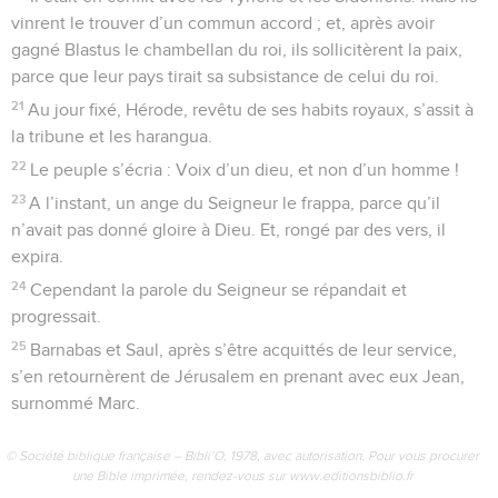
vinrent le trouver d’un commun accord ; et, après avoir
gagné Blastus le chambellan du roi, ils sollicitèrent la paix,
parce que leur pays tirait sa subsistance de celui du roi.
21
Au jour fixé, Hérode, revêtu de ses habits royaux, s’assit à
la tribune et les harangua.
22
Le peuple s’écria : Voix d’un dieu, et non d’un homme !
23
A l’instant, un ange du Seigneur le frappa, parce qu’il
n’avait pas donné gloire à Dieu. Et, rongé par des vers, il
expira.
24
Cependant la parole du Seigneur se répandait et
progressait.
25
Barnabas et Saul, après s’être acquittés de leur service,
s’en retournèrent de Jérusalem en prenant avec eux Jean,
surnommé Marc.
© Société biblique française – Bibli’O, 1978, avec autorisation. Pour vous procurer
une Bible imprimée, rendez-vous sur www.editionsbiblio.fr