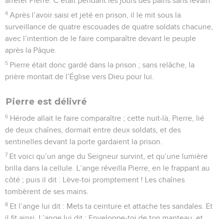
arrêter Pierre. C’était pendant les jours des pains sans levain.
4
Après l’avoir saisi et jeté en prison, il le mit sous la
surveillance de quatre escouades de quatre soldats chacune,
avec l’intention de le faire comparaître devant le peuple
après la Pâque.
5
Pierre était donc gardé dans la prison ; sans relâche, la
prière montait de l’Église vers Dieu pour lui.
Pierre est délivré
6
Hérode allait le faire comparaître ; cette nuit-là, Pierre, lié
de deux chaînes, dormait entre deux soldats, et des
sentinelles devant la porte gardaient la prison.
7
Et voici qu’un ange du Seigneur survint, et qu’une lumière
brilla dans la cellule. L’ange réveilla Pierre, en le frappant au
côté ; puis il dit : Lève-toi promptement ! Les chaînes
tombèrent de ses mains.
8
Et l’ange lui dit : Mets ta ceinture et attache tes sandales. Et
il fit ainsi. L’ange lui dit : Enveloppe-toi de ton manteau, et