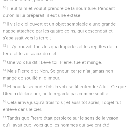
10
Il eut faim et voulut prendre de la nourriture. Pendant
qu’on la lui préparait, il eut une extase.
11
Il vit le ciel ouvert et un objet semblable à une grande
nappe attachée par les quatre coins, qui descendait et
s’abaissait vers la terre ;
12
il s’y trouvait tous les quadrupèdes et les reptiles de la
terre et les oiseaux du ciel.
13
Une voix lui dit : Lève-toi, Pierre, tue et mange.
14
Mais Pierre dit : Non, Seigneur, car je n’ai jamais rien
mangé de souillé ni d’impur.
15
Et pour la seconde fois la voix se fit entendre à lui : Ce que
Dieu a déclaré pur, ne le regarde pas comme souillé.
16
Cela arriva jusqu’à trois fois ; et aussitôt après, l’objet fut
enlevé dans le ciel.
17
Tandis que Pierre était perplexe sur le sens de la vision
qu’il avait eue, voici que les hommes qui avaient été