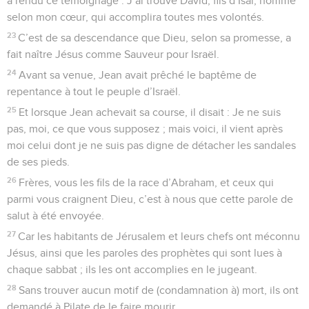
a rendu ce témoignage : J’ai trouvé David, fils d’Isaï, homme
selon mon cœur, qui accomplira toutes mes volontés.
23
C’est de sa descendance que Dieu, selon sa promesse, a
fait naître Jésus comme Sauveur pour Israël.
24
Avant sa venue, Jean avait prêché le baptême de
repentance à tout le peuple d’Israël.
25
Et lorsque Jean achevait sa course, il disait : Je ne suis
pas, moi, ce que vous supposez ; mais voici, il vient après
moi celui dont je ne suis pas digne de détacher les sandales
de ses pieds.
26
Frères, vous les fils de la race d’Abraham, et ceux qui
parmi vous craignent Dieu, c’est à nous que cette parole de
salut à été envoyée.
27
Car les habitants de Jérusalem et leurs chefs ont méconnu
Jésus, ainsi que les paroles des prophètes qui sont lues à
chaque sabbat ; ils les ont accomplies en le jugeant.
28
Sans trouver aucun motif de (condamnation à) mort, ils ont
demandé à Pilate de le faire mourir.