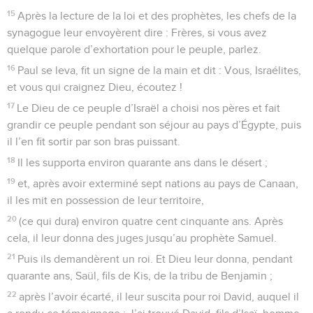
15
Après la lecture de la loi et des prophètes, les chefs de la
synagogue leur envoyèrent dire : Frères, si vous avez
quelque parole d’exhortation pour le peuple, parlez.
16
Paul se leva, fit un signe de la main et dit : Vous, Israélites,
et vous qui craignez Dieu, écoutez !
17
Le Dieu de ce peuple d’Israël a choisi nos pères et fait
grandir ce peuple pendant son séjour au pays d’Égypte, puis
il l’en fit sortir par son bras puissant.
18
Il les supporta environ quarante ans dans le désert ;
19
et, après avoir exterminé sept nations au pays de Canaan,
il les mit en possession de leur territoire,
20
(ce qui dura) environ quatre cent cinquante ans. Après
cela, il leur donna des juges jusqu’au prophète Samuel.
21
Puis ils demandèrent un roi. Et Dieu leur donna, pendant
quarante ans, Saül, fils de Kis, de la tribu de Benjamin ;
22
après l’avoir écarté, il leur suscita pour roi David, auquel il