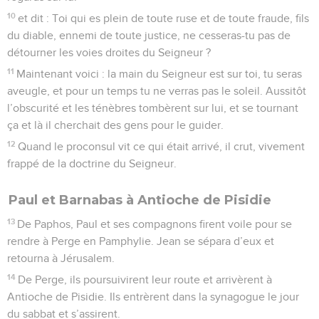
10
et dit : Toi qui es plein de toute ruse et de toute fraude, fils
du diable, ennemi de toute justice, ne cesseras-tu pas de
détourner les voies droites du Seigneur ?
11
Maintenant voici : la main du Seigneur est sur toi, tu seras
aveugle, et pour un temps tu ne verras pas le soleil. Aussitôt
l’obscurité et les ténèbres tombèrent sur lui, et se tournant
ça et là il cherchait des gens pour le guider.
12
Quand le proconsul vit ce qui était arrivé, il crut, vivement
frappé de la doctrine du Seigneur.
Paul et Barnabas à Antioche de Pisidie
13
De Paphos, Paul et ses compagnons firent voile pour se
rendre à Perge en Pamphylie. Jean se sépara d’eux et
retourna à Jérusalem.
14
De Perge, ils poursuivirent leur route et arrivèrent à
Antioche de Pisidie. Ils entrèrent dans la synagogue le jour
du sabbat et s’assirent.