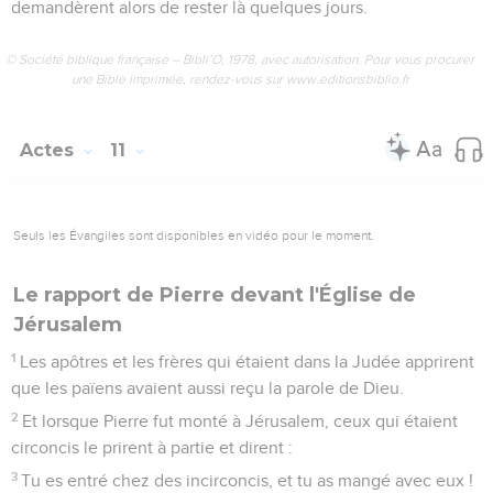
demandèrent alors de rester là quelques jours.
© Société biblique française – Bibli’O, 1978, avec autorisation. Pour vous procurer
une Bible imprimée, rendez-vous sur www.editionsbiblio.fr
Actes
11
Seuls les Évangiles sont disponibles en vidéo pour le moment.
Le rapport de Pierre devant l'Église de
Jérusalem
1
Les apôtres et les frères qui étaient dans la Judée apprirent
que les païens avaient aussi reçu la parole de Dieu.
2
Et lorsque Pierre fut monté à Jérusalem, ceux qui étaient
circoncis le prirent à partie et dirent :
3
Tu es entré chez des incirconcis, et tu as mangé avec eux !