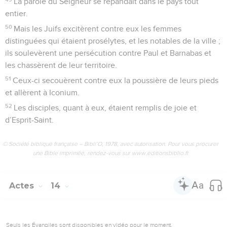
La parole du Seigneur se répandait dans le pays tout
entier.
50
Mais les Juifs excitèrent contre eux les femmes
distinguées qui étaient prosélytes, et les notables de la ville ;
ils soulevèrent une persécution contre Paul et Barnabas et
les chassèrent de leur territoire.
51
Ceux-ci secouèrent contre eux la poussière de leurs pieds
et allèrent à Iconium.
52
Les disciples, quant à eux, étaient remplis de joie et
d’Esprit-Saint.
© Société biblique française – Bibli’O, 1978, avec autorisation. Pour vous procurer
une Bible imprimée, rendez-vous sur www.editionsbiblio.fr
Actes
14
Seuls les Évangiles sont disponibles en vidéo pour le moment.