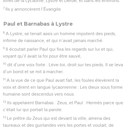
villes de la Lycaonie, Lystre et Derbe, et dans les environs.
7
Ils y annoncèrent l’Évangile.
Paul et Barnabas à Lystre
8
A Lystre, se tenait assis un homme impotent des pieds,
infirme de naissance, et qui n’avait jamais marché.
9
Il écoutait parler Paul qui fixa les regards sur lui et qui,
voyant qu’il avait la foi pour être sauvé,
10
dit d’une voix forte : Lève-toi, droit sur tes pieds. Il se leva
d’un bond et se mit à marcher.
11
A la vue de ce que Paul avait fait, les foules élevèrent la
voix et dirent en langue lycaonienne : Les dieux sous forme
humaine sont descendus vers nous.
12
Ils appelaient Barnabas : Zeus, et Paul : Hermès parce que
c’était lui qui portait la parole.
13
Le prêtre du Zeus qui est devant la ville, amena des
taureaux et des guirlandes vers les portes et voulait, de