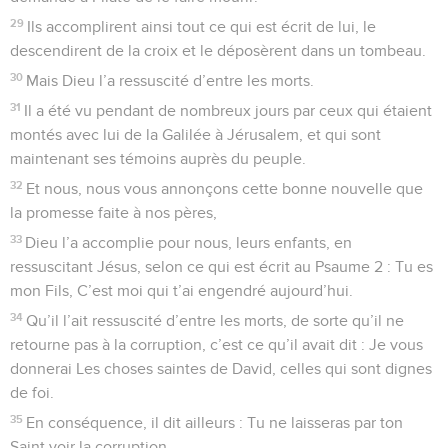
29
Ils accomplirent ainsi tout ce qui est écrit de lui, le
descendirent de la croix et le déposèrent dans un tombeau.
30
Mais Dieu l’a ressuscité d’entre les morts.
31
Il a été vu pendant de nombreux jours par ceux qui étaient
montés avec lui de la Galilée à Jérusalem, et qui sont
maintenant ses témoins auprès du peuple.
32
Et nous, nous vous annonçons cette bonne nouvelle que
la promesse faite à nos pères,
33
Dieu l’a accomplie pour nous, leurs enfants, en
ressuscitant Jésus, selon ce qui est écrit au Psaume 2 : Tu es
mon Fils, C’est moi qui t’ai engendré aujourd’hui.
34
Qu’il l’ait ressuscité d’entre les morts, de sorte qu’il ne
retourne pas à la corruption, c’est ce qu’il avait dit : Je vous
donnerai Les choses saintes de David, celles qui sont dignes
de foi.
35
En conséquence, il dit ailleurs : Tu ne laisseras par ton
Saint voir la corruption.