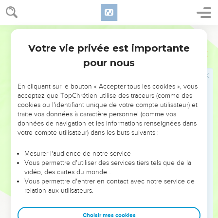
Elle tomba malade, en ces jours-là, et mourut. Après l’avoir
lavée, on la déposa dans une chambre haute.
38
Comme Lydda est près de Jaffa et que les disciples
Segond 1978 (Colombe)
avaient appris que Pierre s’y trouvait, ils envoyèrent deux
Votre vie privée est importante
Actes
9
hommes vers lui pour le supplier : Ne tarde pas à passer
pour nous
jusque chez nous.
39
Pierre se leva et partit avec eux. Lorsqu’il fut arrivé, on le
En cliquant sur le bouton « Accepter tous les cookies », vous
fit monter dans la chambre haute. Toutes les veuves
acceptez que TopChrétien utilise des traceurs (comme des
s’approchèrent de lui en pleurant et lui montrèrent les
cookies ou l'identifiant unique de votre compte utilisateur) et
tuniques et les manteaux que faisait Dorcas, lorsqu’elle était
traite vos données à caractère personnel (comme vos
données de navigation et les informations renseignées dans
avec elles.
votre compte utilisateur) dans les buts suivants :
40
Pierre mit dehors tout le monde, s’agenouilla et pria ; puis,
il se tourna vers le corps et dit : Tabitha, lève-toi ! Alors elle
Mesurer l'audience de notre service
ouvrit les yeux, et voyant Pierre, elle s’assit.
Vous permettre d'utiliser des services tiers tels que de la
vidéo, des cartes du monde…
41
Il lui donna la main et la fit lever. Il appela ensuite les
Vous permettre d'entrer en contact avec notre service de
saints et les veuves, et la leur présenta vivante.
relation aux utilisateurs.
42
Cela fut connu de tout Jaffa, et beaucoup crurent au
Seigneur.
Choisir mes cookies