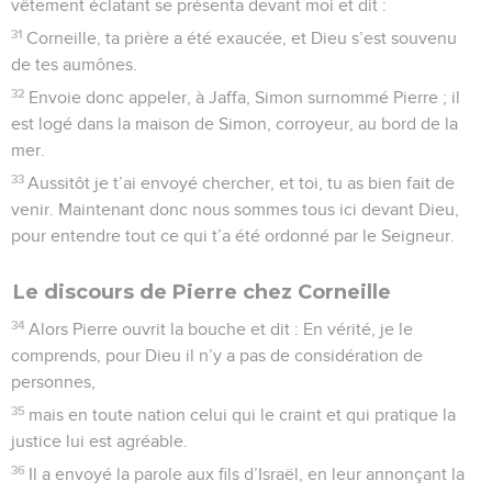
vêtement éclatant se présenta devant moi et dit :
31
Corneille, ta prière a été exaucée, et Dieu s’est souvenu
de tes aumônes.
32
Envoie donc appeler, à Jaffa, Simon surnommé Pierre ; il
est logé dans la maison de Simon, corroyeur, au bord de la
mer.
33
Aussitôt je t’ai envoyé chercher, et toi, tu as bien fait de
venir. Maintenant donc nous sommes tous ici devant Dieu,
pour entendre tout ce qui t’a été ordonné par le Seigneur.
Le discours de Pierre chez Corneille
34
Alors Pierre ouvrit la bouche et dit : En vérité, je le
comprends, pour Dieu il n’y a pas de considération de
personnes,
35
mais en toute nation celui qui le craint et qui pratique la
justice lui est agréable.
36
Il a envoyé la parole aux fils d’Israël, en leur annonçant la