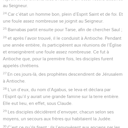
au Seigneur.
24
Car c’était un homme bon, plein d’Esprit Saint et de foi. Et
une foule assez nombreuse se joignit au Seigneur.
25
Barnabas partit ensuite pour Tarse, afin de chercher Saul ;
26
et après l’avoir trouvé, il le conduisit à Antioche. Pendant
une année entière, ils participèrent aux réunions de l’Église
et enseignèrent une foule assez nombreuse. Ce fut à
Antioche que, pour la première fois, les disciples furent
appelés chrétiens.
27
En ces jours-là, des prophètes descendirent de Jérusalem
à Antioche.
28
L’un d’eux, du nom d’Agabus, se leva et déclara par
l’Esprit qu’il y aurait une grande famine sur la terre entière.
Elle eut lieu, en effet, sous Claude.
29
Les disciples décidèrent d’envoyer, chacun selon ses
moyens, un secours aux frères qui habitaient la Judée.
30
C’est ce qu’ils firent : ils l’envoyèrent aux anciens par les