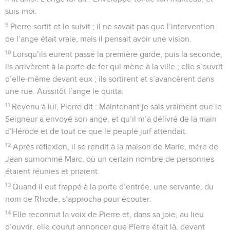
suis-moi.
9
Pierre sortit et le suivit ; il ne savait pas que l’intervention
de l’ange était vraie, mais il pensait avoir une vision.
10
Lorsqu’ils eurent passé la première garde, puis la seconde,
ils arrivèrent à la porte de fer qui mène à la ville ; elle s’ouvrit
d’elle-même devant eux ; ils sortirent et s’avancèrent dans
une rue. Aussitôt l’ange le quitta.
11
Revenu à lui, Pierre dit : Maintenant je sais vraiment que le
Seigneur a envoyé son ange, et qu’il m’a délivré de la main
d’Hérode et de tout ce que le peuple juif attendait.
12
Après réflexion, il se rendit à la maison de Marie, mère de
Jean surnommé Marc, où un certain nombre de personnes
étaient réunies et priaient.
13
Quand il eut frappé à la porte d’entrée, une servante, du
nom de Rhode, s’approcha pour écouter.
14
Elle reconnut la voix de Pierre et, dans sa joie, au lieu
d’ouvrir, elle courut annoncer que Pierre était là, devant