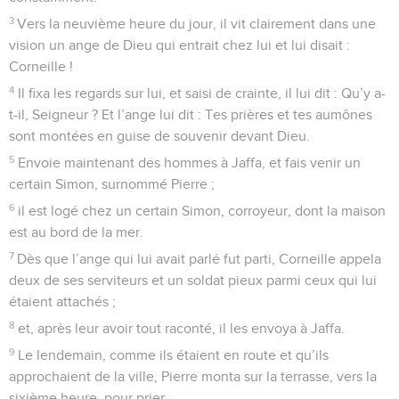
3
Vers la neuvième heure du jour, il vit clairement dans une
vision un ange de Dieu qui entrait chez lui et lui disait :
Corneille !
4
Il fixa les regards sur lui, et saisi de crainte, il lui dit : Qu’y a-
t-il, Seigneur ? Et l’ange lui dit : Tes prières et tes aumônes
sont montées en guise de souvenir devant Dieu.
5
Envoie maintenant des hommes à Jaffa, et fais venir un
certain Simon, surnommé Pierre ;
6
il est logé chez un certain Simon, corroyeur, dont la maison
est au bord de la mer.
7
Dès que l’ange qui lui avait parlé fut parti, Corneille appela
deux de ses serviteurs et un soldat pieux parmi ceux qui lui
étaient attachés ;
8
et, après leur avoir tout raconté, il les envoya à Jaffa.
9
Le lendemain, comme ils étaient en route et qu’ils
approchaient de la ville, Pierre monta sur la terrasse, vers la
sixième heure, pour prier.