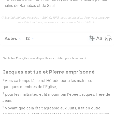
mains de Barnabas et de Saul.
© Société biblique française – Bibli’O, 1978, avec autorisation. Pour vous procurer
une Bible imprimée, rendez-vous sur www.editionsbiblio.fr
Actes
12
Seuls les Évangiles sont disponibles en vidéo pour le moment.
Jacques est tué et Pierre emprisonné
1
Vers ce temps-là, le roi Hérode porta les mains sur
quelques membres de l’Église,
2
pour les maltraiter, et fit mourir par l’épée Jacques, frère de
Jean.
3
Voyant que cela était agréable aux Juifs, il fit en outre