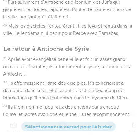
19
Puis survinrent d’Antioche et d’Iconium des Juifs qui
gagnèrent les foules, lapidèrent Paul et le traînèrent hors de
la ville, pensant qu’il était mort.
20
Mais les disciples l’entourèrent ; il se leva et rentra dans la
ville. Le lendemain, il partit pour Derbe avec Barnabas.
Le retour à Antioche de Syrie
21
Après avoir évangélisé cette ville et fait un assez grand
nombre de disciples, ils retournèrent à Lystre, à Iconium et à
Antioche ;
22
ils affermissaient l’âme des disciples, les exhortaient à
demeurer dans la foi, et disaient : C’est par beaucoup de
tribulations qu’il nous faut entrer dans le royaume de Dieu.
23
Ils firent nommer pour eux des anciens dans chaque
Église, et, après avoir prié et jeûné, ils les recommandèrent
au Seigneur en qui ils avaient cru.
24
Ils traversèrent ensuite la Pisidie et vinrent en Pamphylie.
Contenus
Versions
Commentaires
Strong
Dictionnaire