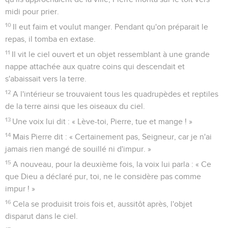
midi pour prier.
10
Il eut faim et voulut manger. Pendant qu'on préparait le
repas, il tomba en extase.
11
Il vit le ciel ouvert et un objet ressemblant à une grande
nappe attachée aux quatre coins qui descendait et
s'abaissait vers la terre.
12
A l'intérieur se trouvaient tous les quadrupèdes et reptiles
de la terre ainsi que les oiseaux du ciel.
13
Une voix lui dit : « Lève-toi, Pierre, tue et mange ! »
14
Mais Pierre dit : « Certainement pas, Seigneur, car je n'ai
jamais rien mangé de souillé ni d'impur. »
15
A nouveau, pour la deuxième fois, la voix lui parla : « Ce
que Dieu a déclaré pur, toi, ne le considère pas comme
impur ! »
16
Cela se produisit trois fois et, aussitôt après, l'objet
disparut dans le ciel.