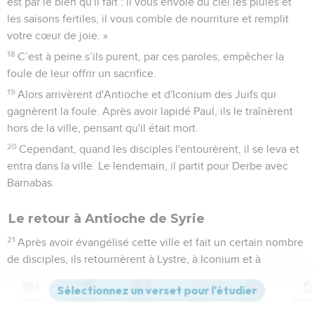
est par le bien qu'il fait : il vous envoie du ciel les pluies et
les saisons fertiles, il vous comble de nourriture et remplit
votre cœur de joie. »
18
C’est à peine s’ils purent, par ces paroles, empêcher la
foule de leur offrir un sacrifice.
19
Alors arrivèrent d'Antioche et d'Iconium des Juifs qui
gagnèrent la foule. Après avoir lapidé Paul, ils le traînèrent
hors de la ville, pensant qu'il était mort.
20
Cependant, quand les disciples l'entourèrent, il se leva et
entra dans la ville. Le lendemain, il partit pour Derbe avec
Barnabas.
Le retour à Antioche de Syrie
21
Après avoir évangélisé cette ville et fait un certain nombre
de disciples, ils retournèrent à Lystre, à Iconium et à
Antioche.
22
Ils fortifiaient l'esprit des disciples, les encourageaient à
Contenus
Versions
Commentaires
Strong
Dictionnaire
persévérer dans la foi et disaient : « C'est à travers beaucoup