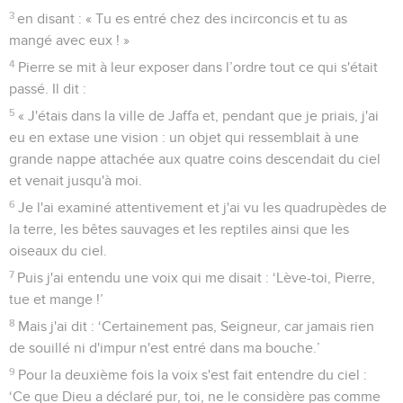
3
en disant : « Tu es entré chez des incirconcis et tu as
mangé avec eux ! »
4
Pierre se mit à leur exposer dans l’ordre tout ce qui s'était
passé. Il dit :
5
« J'étais dans la ville de Jaffa et, pendant que je priais, j'ai
eu en extase une vision : un objet qui ressemblait à une
grande nappe attachée aux quatre coins descendait du ciel
et venait jusqu'à moi.
6
Je l'ai examiné attentivement et j'ai vu les quadrupèdes de
la terre, les bêtes sauvages et les reptiles ainsi que les
oiseaux du ciel.
7
Puis j'ai entendu une voix qui me disait : ‘Lève-toi, Pierre,
tue et mange !’
8
Mais j'ai dit : ‘Certainement pas, Seigneur, car jamais rien
de souillé ni d'impur n'est entré dans ma bouche.’
9
Pour la deuxième fois la voix s'est fait entendre du ciel :
‘Ce que Dieu a déclaré pur, toi, ne le considère pas comme