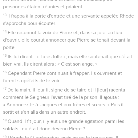
personnes étaient réunies et priaient.
13
Il frappa à la porte d'entrée et une servante appelée Rhode
s'approcha pour écouter.
14
Elle reconnut la voix de Pierre et, dans sa joie, au lieu
d'ouvrir, elle courut annoncer que Pierre se tenait devant la
porte.
15
Ils lui dirent : « Tu es folle », mais elle soutenait que c'était
bien vrai. Ils dirent alors : « C'est son ange. »
16
Cependant Pierre continuait à frapper. Ils ouvrirent et
furent stupéfaits de le voir.
17
De la main, il leur fit signe de se taire et il [leur] raconta
comment le Seigneur l'avait tiré de la prison. Il ajouta :
« Annoncez-le à Jacques et aux frères et sœurs. » Puis il
sortit et s'en alla dans un autre endroit.
18
Quand il fit jour, il y eut une grande agitation parmi les
soldats : qu’était donc devenu Pierre ?
19
Hérode le fit rechercher, mais on ne le trouva pas. Il