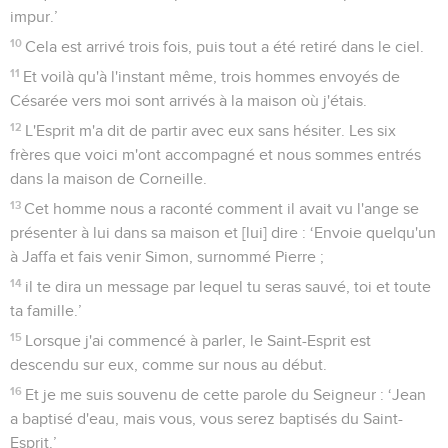
impur.’
10
Cela est arrivé trois fois, puis tout a été retiré dans le ciel.
11
Et voilà qu'à l'instant même, trois hommes envoyés de
Césarée vers moi sont arrivés à la maison où j'étais.
12
L'Esprit m'a dit de partir avec eux sans hésiter. Les six
frères que voici m'ont accompagné et nous sommes entrés
dans la maison de Corneille.
13
Cet homme nous a raconté comment il avait vu l'ange se
présenter à lui dans sa maison et [lui] dire : ‘Envoie quelqu'un
à Jaffa et fais venir Simon, surnommé Pierre ;
14
il te dira un message par lequel tu seras sauvé, toi et toute
ta famille.’
15
Lorsque j'ai commencé à parler, le Saint-Esprit est
descendu sur eux, comme sur nous au début.
16
Et je me suis souvenu de cette parole du Seigneur : ‘Jean
a baptisé d'eau, mais vous, vous serez baptisés du Saint-
Esprit.’