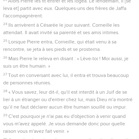
Alors Pierre les fit entrer et les logea. Le lendemain, il [se
leva et] partit avec eux. Quelques-uns des frères de Jaffa
l'accompagnèrent.
24
Ils arrivèrent à Césarée le jour suivant. Corneille les
attendait. Il avait invité sa parenté et ses amis intimes.
25
Lorsque Pierre entra, Corneille, qui était venu à sa
rencontre, se jeta à ses pieds et se prosterna.
26
Mais Pierre le releva en disant : « Lève-toi ! Moi aussi, je
suis un être humain. »
27
Tout en conversant avec lui, il entra et trouva beaucoup
de personnes réunies.
28
« Vous savez, leur dit-il, qu'il est interdit à un Juif de se
lier à un étranger ou d'entrer chez lui, mais Dieu m'a montré
qu’il ne faut déclarer aucun être humain souillé ou impur.
29
C'est pourquoi je n'ai pas eu d'objection à venir quand
vous m'avez appelé. Je vous demande donc pour quelle
raison vous m'avez fait venir. »