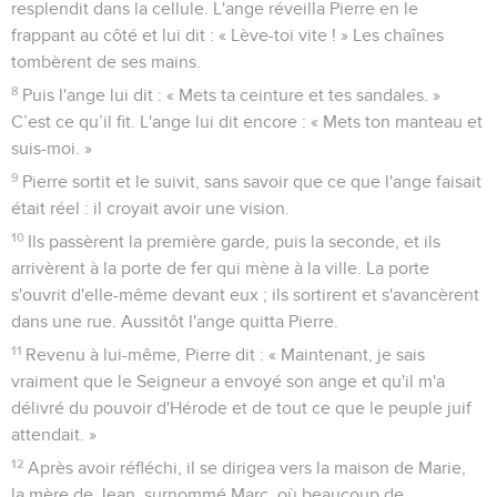
resplendit dans la cellule. L'ange réveilla Pierre en le
frappant au côté et lui dit : « Lève-toi vite ! » Les chaînes
tombèrent de ses mains.
8
Puis l'ange lui dit : « Mets ta ceinture et tes sandales. »
C’est ce qu’il fit. L'ange lui dit encore : « Mets ton manteau et
suis-moi. »
9
Pierre sortit et le suivit, sans savoir que ce que l'ange faisait
était réel : il croyait avoir une vision.
10
Ils passèrent la première garde, puis la seconde, et ils
arrivèrent à la porte de fer qui mène à la ville. La porte
s'ouvrit d'elle-même devant eux ; ils sortirent et s'avancèrent
dans une rue. Aussitôt l'ange quitta Pierre.
11
Revenu à lui-même, Pierre dit : « Maintenant, je sais
vraiment que le Seigneur a envoyé son ange et qu'il m'a
délivré du pouvoir d'Hérode et de tout ce que le peuple juif
attendait. »
12
Après avoir réfléchi, il se dirigea vers la maison de Marie,
la mère de Jean, surnommé Marc, où beaucoup de