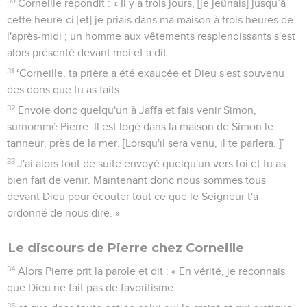
30
Corneille répondit : « Il y a trois jours, [je jeûnais] jusqu’à
cette heure-ci [et] je priais dans ma maison à trois heures de
l'après-midi ; un homme aux vêtements resplendissants s'est
alors présenté devant moi et a dit :
31
‘Corneille, ta prière a été exaucée et Dieu s'est souvenu
des dons que tu as faits.
32
Envoie donc quelqu'un à Jaffa et fais venir Simon,
surnommé Pierre. Il est logé dans la maison de Simon le
tanneur, près de la mer. [Lorsqu'il sera venu, il te parlera. ]’
33
J'ai alors tout de suite envoyé quelqu'un vers toi et tu as
bien fait de venir. Maintenant donc nous sommes tous
devant Dieu pour écouter tout ce que le Seigneur t'a
ordonné de nous dire. »
Le discours de Pierre chez Corneille
34
Alors Pierre prit la parole et dit : « En vérité, je reconnais
que Dieu ne fait pas de favoritisme
35