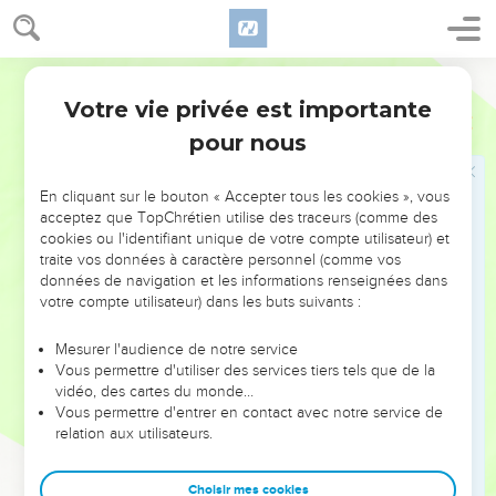
36
Il y avait à Jaffa, parmi les disciples, une femme appelée
Tabitha, ce qui signifie « gazelle ». Elle faisait beaucoup de
bien et donnait de son argent aux autres.
Segond 21
37
Elle tomba malade à cette époque-là et mourut. Après
Votre vie privée est importante
Actes
9
l'avoir lavée, on la déposa dans une chambre à l'étage.
pour nous
38
Or Lydde est près de Jaffa et les disciples avaient appris
que Pierre s'y trouvait ; ils envoyèrent donc [deux hommes]
En cliquant sur le bouton « Accepter tous les cookies », vous
vers lui pour le supplier de venir jusque chez eux sans
acceptez que TopChrétien utilise des traceurs (comme des
cookies ou l'identifiant unique de votre compte utilisateur) et
tarder.
traite vos données à caractère personnel (comme vos
39
Pierre se leva et partit avec eux. A son arrivée, on le
données de navigation et les informations renseignées dans
conduisit dans la chambre à l'étage. Toutes les veuves
votre compte utilisateur) dans les buts suivants :
l'entourèrent en pleurant et lui montrèrent toutes les robes
Mesurer l'audience de notre service
et les manteaux que faisait Tabitha quand elle était avec
Vous permettre d'utiliser des services tiers tels que de la
elles.
vidéo, des cartes du monde…
40
Vous permettre d'entrer en contact avec notre service de
Pierre fit sortir tout le monde, se mit à genoux et pria. Puis
relation aux utilisateurs.
il se tourna vers le corps et dit : « Tabitha, lève-toi ! » Elle
ouvrit les yeux et, quand elle vit Pierre, elle s'assit.
Choisir mes cookies
41