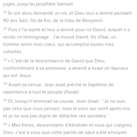
juges, jusqu'au prophète Samuel.
21
Ils ont alors demandé un roi, et Dieu leur a donné pendant
40 ans Saül, fils de Kis, de la tribu de Benjamin.
22
Puis il l'a rejeté et leur a donné pour roi David, auquel il a
rendu ce témoignage : J'ai trouvé David, fils d'Isaï, un
homme selon mon cœur, qui accomplira toutes mes
volontés.
23
» C'est de la descendance de David que Dieu,
conformément à sa promesse, a amené à Israël un Sauveur
qui est Jésus.
24
Avant sa venue, Jean avait prêché le baptême de
repentance à tout le peuple d'Israël.
25
Et, lorsqu’il terminait sa course, Jean disait : ‘Je ne suis
pas celui que vous pensez, mais le voici qui vient après moi
et je ne suis pas digne de détacher ses sandales.’
26
» Mes frères, descendants d'Abraham et vous qui craignez
Dieu, c'est à vous que cette parole de salut a été envoyée.