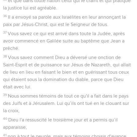
et que dans toute nation celui qui le craint et qui pratique
la justice lui est agréable.
36
Il a envoyé sa parole aux Israélites en leur annonçant la
paix par Jésus-Christ, qui est le Seigneur de tous.
37
Vous savez ce qui est arrivé dans toute la Judée, après
avoir commencé en Galilée suite au baptême que Jean a
prêché.
38
Vous savez comment Dieu a déversé une onction de
Saint-Esprit et de puissance sur Jésus de Nazareth, qui allait
de lieu en lieu en faisant le bien et en guérissant tous ceux
qui étaient sous la domination du diable, parce que Dieu
était avec lui.
39
Nous sommes témoins de tout ce qu'il a fait dans le pays
des Juifs et à Jérusalem. Lui qu’ils ont tué en le clouant sur
la croix,
40
Dieu l'a ressuscité le troisième jour et a permis qu’il
apparaisse,
41
non à tout le peuple, mais aux témoins choisis d'avance