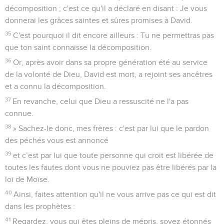
décomposition ; c'est ce qu'il a déclaré en disant : Je vous
donnerai les grâces saintes et sûres promises à David.
35
C'est pourquoi il dit encore ailleurs : Tu ne permettras pas
que ton saint connaisse la décomposition.
36
Or, après avoir dans sa propre génération été au service
de la volonté de Dieu, David est mort, a rejoint ses ancêtres
et a connu la décomposition.
37
En revanche, celui que Dieu a ressuscité ne l'a pas
connue.
38
» Sachez-le donc, mes frères : c'est par lui que le pardon
des péchés vous est annoncé
39
et c’est par lui que toute personne qui croit est libérée de
toutes les fautes dont vous ne pouviez pas être libérés par la
loi de Moïse.
40
Ainsi, faites attention qu'il ne vous arrive pas ce qui est dit
dans les prophètes :
41
Regardez, vous qui êtes pleins de mépris, soyez étonnés