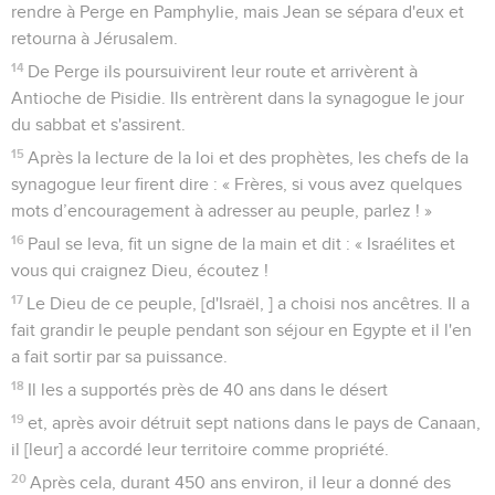
rendre à Perge en Pamphylie, mais Jean se sépara d'eux et
retourna à Jérusalem.
14
De Perge ils poursuivirent leur route et arrivèrent à
Antioche de Pisidie. Ils entrèrent dans la synagogue le jour
du sabbat et s'assirent.
15
Après la lecture de la loi et des prophètes, les chefs de la
synagogue leur firent dire : « Frères, si vous avez quelques
mots d’encouragement à adresser au peuple, parlez ! »
16
Paul se leva, fit un signe de la main et dit : « Israélites et
vous qui craignez Dieu, écoutez !
17
Le Dieu de ce peuple, [d'Israël, ] a choisi nos ancêtres. Il a
fait grandir le peuple pendant son séjour en Egypte et il l'en
a fait sortir par sa puissance.
18
Il les a supportés près de 40 ans dans le désert
19
et, après avoir détruit sept nations dans le pays de Canaan,
il [leur] a accordé leur territoire comme propriété.
20
Après cela, durant 450 ans environ, il leur a donné des