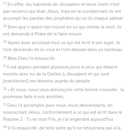
27
En effet, les habitants de Jérusalem et leurs chefs n'ont
pas reconnu qui était Jésus, mais en le condamnant ils ont
accompli les paroles des prophètes qu’on lit chaque sabbat.
28
Bien que n’ayant rien trouvé en lui qui mérite la mort, ils
ont demandé à Pilate de le faire mourir.
29
Après avoir accompli tout ce qui est écrit à son sujet, ils
l'ont descendu de la croix et l'ont déposé dans un tombeau.
30
Mais Dieu l'a ressuscité.
31
Il est apparu pendant plusieurs jours à ceux qui étaient
montés avec lui de la Galilée à Jérusalem et qui sont
[maintenant] ses témoins auprès du peuple.
32
» Et nous, nous vous annonçons cette bonne nouvelle : la
promesse faite à nos ancêtres,
33
Dieu l'a accomplie pour nous, leurs descendants, en
ressuscitant Jésus, conformément à ce qui est écrit dans le
Psaume 2 : Tu es mon Fils, je t'ai engendré aujourd'hui.
34
Il l'a ressuscité, de telle sorte qu'il ne retournera pas à la