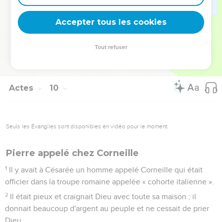
Il lui donna la main et la fit lever. Il appela ensuite les
saints et les veuves et la leur présenta vivante.
Accepter tous les cookies
42
Cela fut connu de tout Jaffa et beaucoup crurent au
Seigneur.
Tout refuser
43
Pierre resta quelque temps à Jaffa, chez un tanneur qui
s’appelait Simon.
Actes
10
Seuls les Évangiles sont disponibles en vidéo pour le moment.
Pierre appelé chez Corneille
1
Il y avait à Césarée un homme appelé Corneille qui était
officier dans la troupe romaine appelée « cohorte italienne ».
2
Il était pieux et craignait Dieu avec toute sa maison ; il
donnait beaucoup d'argent au peuple et ne cessait de prier
Dieu.