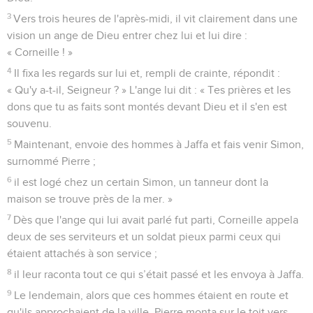
3
Vers trois heures de l'après-midi, il vit clairement dans une
vision un ange de Dieu entrer chez lui et lui dire :
« Corneille ! »
4
Il fixa les regards sur lui et, rempli de crainte, répondit :
« Qu'y a-t-il, Seigneur ? » L'ange lui dit : « Tes prières et les
dons que tu as faits sont montés devant Dieu et il s'en est
souvenu.
5
Maintenant, envoie des hommes à Jaffa et fais venir Simon,
surnommé Pierre ;
6
il est logé chez un certain Simon, un tanneur dont la
maison se trouve près de la mer. »
7
Dès que l'ange qui lui avait parlé fut parti, Corneille appela
deux de ses serviteurs et un soldat pieux parmi ceux qui
étaient attachés à son service ;
8
il leur raconta tout ce qui s’était passé et les envoya à Jaffa.
9
Le lendemain, alors que ces hommes étaient en route et
qu'ils approchaient de la ville, Pierre monta sur le toit vers