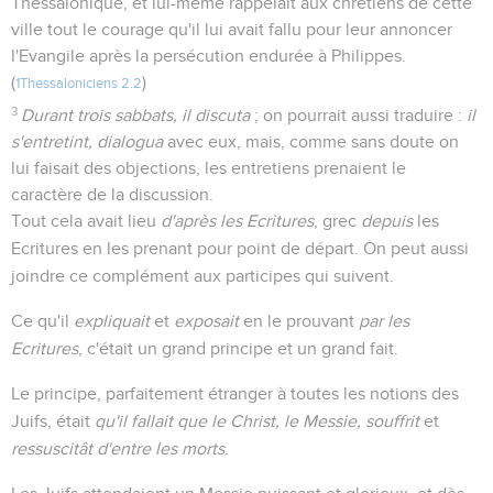
Thessalonique, et lui-même rappelait aux chrétiens de cette
ville tout le courage qu'il lui avait fallu pour leur annoncer
l'Evangile après la persécution endurée à Philippes.
(
)
1Thessaloniciens 2.2
3
Durant trois sabbats, il discuta
; on pourrait aussi traduire :
il
s'entretint, dialogua
avec eux, mais, comme sans doute on
lui faisait des objections, les entretiens prenaient le
caractère de la discussion.
Tout cela avait lieu
d'après les Ecritures
, grec
depuis
les
Ecritures en les prenant pour point de départ. On peut aussi
joindre ce complément aux participes qui suivent.
Ce qu'il
expliquait
et
exposait
en le prouvant
par les
Ecritures
, c'était un grand principe et un grand fait.
Le principe, parfaitement étranger à toutes les notions des
Juifs, était
qu'il fallait que le Christ, le Messie, souffrit
et
ressuscitât d'entre les morts
.