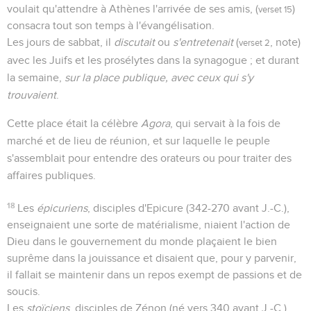
voulait qu'attendre à Athènes l'arrivée de ses amis, (
)
verset 15
consacra tout son temps à l'évangélisation.
Les jours de sabbat, il
discutait
ou
s'entretenait
(
, note)
verset 2
avec les Juifs et les prosélytes dans la synagogue ; et durant
la semaine,
sur la place publique, avec ceux qui s'y
trouvaient
.
Cette place était la célèbre
Agora
, qui servait à la fois de
marché et de lieu de réunion, et sur laquelle le peuple
s'assemblait pour entendre des orateurs ou pour traiter des
affaires publiques.
18
Les
épicuriens
, disciples d'Epicure (342-270 avant J.-C.),
enseignaient une sorte de matérialisme, niaient l'action de
Dieu dans le gouvernement du monde plaçaient le bien
suprême dans la jouissance et disaient que, pour y parvenir,
il fallait se maintenir dans un repos exempt de passions et de
soucis.
Les
stoïciens
, disciples de Zénon (né vers 340 avant J.-C.),