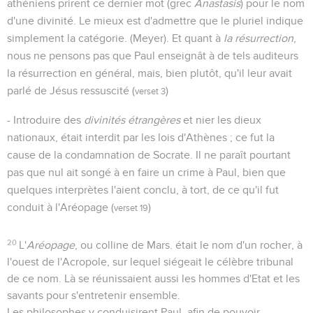
athéniens prirent ce dernier mot (grec
Anastasis
) pour le nom
d'une divinité. Le mieux est d'admettre que le pluriel indique
simplement la catégorie. (Meyer). Et quant à
la résurrection
,
nous ne pensons pas que Paul enseignât à de tels auditeurs
la résurrection en général, mais, bien plutôt, qu'il leur avait
parlé de Jésus ressuscité (
)
verset 3
- Introduire des
divinités étrangères
et nier les dieux
nationaux, était interdit par les lois d'Athènes ; ce fut la
cause de la condamnation de Socrate. Il ne paraît pourtant
pas que nul ait songé à en faire un crime à Paul, bien que
quelques interprètes l'aient conclu, à tort, de ce qu'il fut
conduit à l'Aréopage (
)
verset 19
20
L'
Aréopage
, ou colline de Mars. était le nom d'un rocher, à
l'ouest de l'Acropole, sur lequel siégeait le célèbre tribunal
de ce nom. Là se réunissaient aussi les hommes d'Etat et les
savants pour s'entretenir ensemble.
Les philosophes y conduisirent Paul, afin de pouvoir