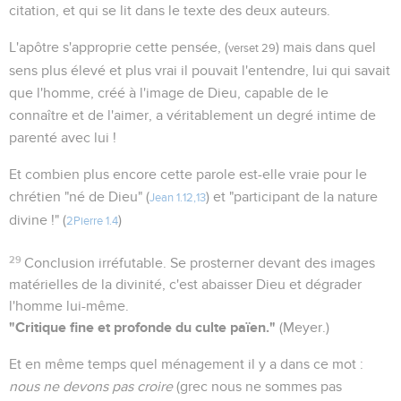
citation, et qui se lit dans le texte des deux auteurs.
L'apôtre s'approprie cette pensée, (
) mais dans quel
verset 29
sens plus élevé et plus vrai il pouvait l'entendre, lui qui savait
que l'homme, créé à l'image de Dieu, capable de le
connaître et de l'aimer, a véritablement un degré intime de
parenté avec lui !
Et combien plus encore cette parole est-elle vraie pour le
chrétien "né de Dieu" (
) et "participant de la nature
Jean 1.12,13
divine !" (
)
2Pierre 1.4
29
Conclusion irréfutable. Se prosterner devant des images
matérielles de la divinité, c'est abaisser Dieu et dégrader
l'homme lui-même.
"Critique fine et profonde du culte païen."
(Meyer.)
Et en même temps quel ménagement il y a dans ce mot :
nous ne devons pas croire
(grec nous ne sommes pas