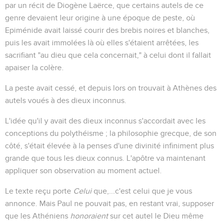
par un récit de Diogène Laërce, que certains autels de ce
genre devaient leur origine à une époque de peste, où
Epiménide avait laissé courir des brebis noires et blanches,
puis les avait immolées là où elles s'étaient arrêtées, les
sacrifiant "au dieu que cela concernait," à celui dont il fallait
apaiser la colère.
La peste avait cessé, et depuis lors on trouvait à Athènes des
autels voués à des dieux inconnus.
L'idée qu'il y avait des dieux inconnus s'accordait avec les
conceptions du polythéisme ; la philosophie grecque, de son
côté, s'était élevée à la penses d'une divinité infiniment plus
grande que tous les dieux connus. L'apôtre va maintenant
appliquer son observation au moment actuel.
Le texte reçu porte
Celui
que,...c'est celui que je vous
annonce. Mais Paul ne pouvait pas, en restant vrai, supposer
que les Athéniens
honoraient
sur cet autel le Dieu même