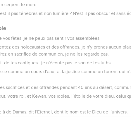
un serpent le mord.
'est-il pas ténèbres et non lumière ? N'est-il pas obscur et sans éc
ble
e vos fêtes, je ne peux pas sentir vos assemblées.
tez des holocaustes et des offrandes, je n'y prends aucun plaisi
rez en sacrifice de communion, je ne les regarde pas.
t de tes cantiques : je n'écoute pas le son de tes luths.
llisse comme un cours d'eau, et la justice comme un torrent qui n’
des sacrifices et des offrandes pendant 40 ans au désert, commun
t, votre roi, et Kewan, vos idoles, l’étoile de votre dieu, celui 
elà de Damas, dit l'Eternel, dont le nom est le Dieu de l’univers.