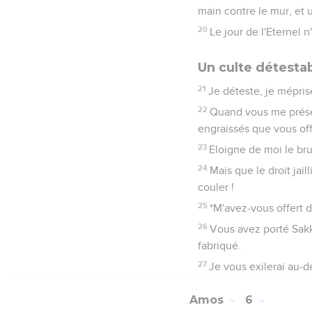
main contre le mur, et 
20
Le jour de l'Eternel n
Un culte détesta
21
Je déteste, je mépris
22
Quand vous me présen
engraissés que vous off
23
Eloigne de moi le brui
24
Mais que le droit jai
couler !
25
*M'avez-vous offert 
26
Vous avez porté Sakku
fabriqué.
27
Je vous exilerai au-d
Amos
6