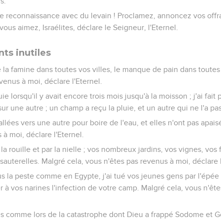
s.
 de reconnaissance avec du levain ! Proclamez, annoncez vos offr
vous aimez, Israélites, déclare le Seigneur, l'Eternel.
ts inutiles
é la famine dans toutes vos villes, le manque de pain dans tout
venus à moi, déclare l'Eternel.
ie lorsqu'il y avait encore trois mois jusqu'à la moisson ; j'ai fait 
r sur une autre ; un champ a reçu la pluie, et un autre qui ne l'a p
 allées vers une autre pour boire de l'eau, et elles n'ont pas apais
à moi, déclare l'Eternel.
la rouille et par la nielle ; vos nombreux jardins, vos vignes, vos f
sauterelles. Malgré cela, vous n'êtes pas revenus à moi, déclare l
s la peste comme en Egypte, j'ai tué vos jeunes gens par l'épée 
er à vos narines l'infection de votre camp. Malgré cela, vous n'êt
és comme lors de la catastrophe dont Dieu a frappé Sodome et 