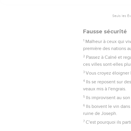
Seuls les É
Fausse sécurité
1
Malheur à ceux qui viv
première des nations a
2
Passez à Calné et rega
ces villes sont-elles pl
3
Vous croyez éloigner l
4
Ils se reposent sur des
veaux mis à l'engrais.
5
Ils improvisent au son
6
Ils boivent le vin dans
ruine de Joseph.
7
C'est pourquoi ils part