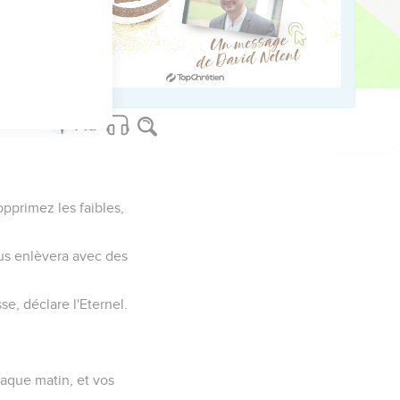
 ; les cornes de l'autel
ts, les maisons des
pprimez les faibles,
vous enlèvera avec des
se, déclare l'Eternel.
haque matin, et vos