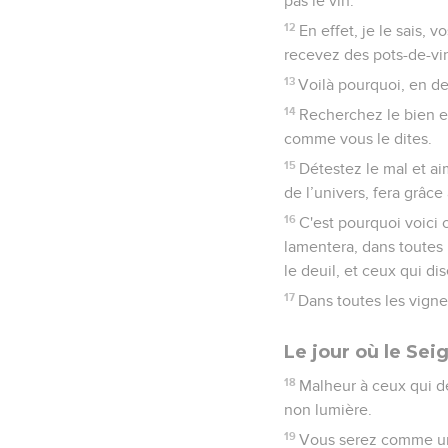
pas le vin.
12
En effet, je le sais,
recevez des pots-de-vin 
13
Voilà pourquoi, en de
14
Recherchez le bien et 
comme vous le dites.
15
Détestez le mal et aim
de l’univers, fera grâce
16
C'est pourquoi voici c
lamentera, dans toutes 
le deuil, et ceux qui d
17
Dans toutes les vignes
Le jour où le Sei
18
Malheur à ceux qui dés
non lumière.
19
Vous serez comme un 