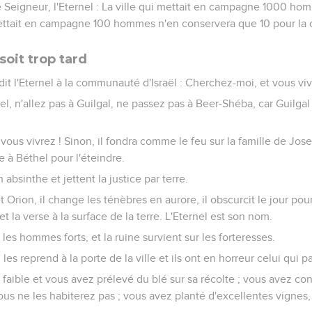
le Seigneur, l'Eternel : La ville qui mettait en campagne 1000 h
mettait en campagne 100 hommes n'en conservera que 10 pour la 
soit trop tard
 dit l'Eternel à la communauté d'Israël : Cherchez-moi, et vous viv
, n'allez pas à Guilgal, ne passez pas à Beer-Shéba, car Guilgal
 vous vivrez ! Sinon, il fondra comme le feu sur la famille de Jose
 à Béthel pour l'éteindre.
 absinthe et jettent la justice par terre.
et Orion, il change les ténèbres en aurore, il obscurcit le jour pour 
et la verse à la surface de la terre. L'Eternel est son nom.
ur les hommes forts, et la ruine survient sur les forteresses.
i les reprend à la porte de la ville et ils ont en horreur celui qui 
 faible et vous avez prélevé du blé sur sa récolte ; vous avez co
vous ne les habiterez pas ; vous avez planté d'excellentes vignes