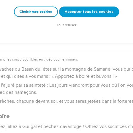
Israël pour ses transgressions, je frapperai sur les autels de Béthel
ront par terre.
Accepter tous les cookies
Choisir mes cookies
ns d'hiver et les maisons d'été ; les palais d'ivoire seront détrui
clare l'Eternel.
Tout refuser
vangiles sont disponibles en vidéo pour le moment.
vaches du Basan qui êtes sur la montagne de Samarie, vous qui o
et qui dites à vos maris : « Apportez à boire et buvons ! »
, l'a juré par sa sainteté : Les jours viendront pour vous où l'on 
avec des hameçons.
brèches, chacune devant soi, et vous serez jetées dans la forteres
oire
ez, allez à Guilgal et péchez davantage ! Offrez vos sacrifices c