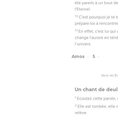
été pareils à un bout d
l'Eternel.
12
C'est pourquoi je te 
prépare-toi à rencontrer
13
En effet, c'est lui qu
change l'aurore en ténè
l’univers.
Amos
5
Seuls les É
Un chant de deuil
1
Ecoutez cette parole,
2
Elle est tombée, elle n
relève.