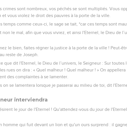
 vos crimes sont nombreux, vos péchés se sont multipliés. Vous op
et vous violez le droit des pauvres à la porte de la ville.
s temps comme ceux-ci, le sage se tait, *car ces temps sont mau
non le mal, afin que vous viviez, et ainsi l'Eternel, le Dieu de l’
ez le bien, faites régner la justice à la porte de la ville ! Peut-êt
 au reste de Joseph.
e que dit l'Eternel, le Dieu de l’univers, le Seigneur : Sur toutes
les rues on dira : « Quel malheur ! Quel malheur ! » On appellera
isent des complaintes à se lamenter.
 on se lamentera lorsque je passerai au milieu de toi, dit l'Eterne
gneur interviendra
irent le jour de l'Eternel ! Qu'attendez-vous du jour de l'Eternel 
homme qui fuit devant un lion et qu'un ours surprend : il gagne