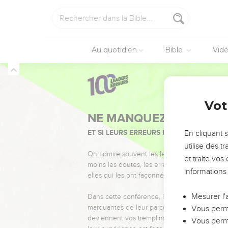
9
Faites retentir votre 
sur les montagnes de Sa
commettent ! »
Au quotidien
Bible
Vid
10
Ils ne savent pas agir
et du pillage.
11
C'est pourquoi, voici 
palais seront pillés.
Amos
3
Vot
Triste «salut»
En cliquant 
12
Voici ce que dit l'Et
utilise des 
d'oreille, et c’est ainsi
et traite vo
tapis de Damas.
informations
Avertissements
Mesurer l'
13
Ecoutez et donnez cet
Vous perme
l’univers :
Vous perme
14