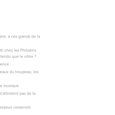
rie, à ces grands de la
 chez les Philistins :
étendu que le vôtre ?
lence.
gneaux du troupeau, les
 de musique.
s'attristent pas de la
aresseux cesseront.