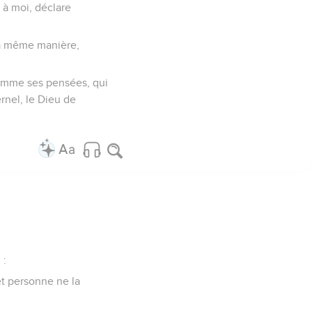
 à moi, déclare
 la même manière,
l'homme ses pensées, qui
rnel, le Dieu de
 :
 et personne ne la