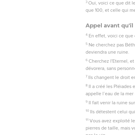
3
Oui, voici ce que dit 
que 100, et celle qui 
Appel avant qu'il 
4
En effet, voici ce que
5
Ne cherchez pas Béthel
deviendra une ruine.
6
Cherchez l'Eternel, et
dévorera, sans personne
7
Ils changent le droit en
8
Il a créé les Pléiades 
appelle l’eau de la mer 
9
Il fait venir la ruine s
10
Ils détestent celui qu
11
Vous avez exploité le
pierres de taille, mais 