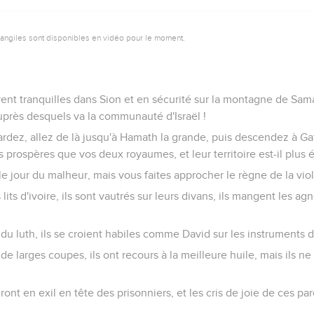
vangiles sont disponibles en vidéo pour le moment.
ent tranquilles dans Sion et en sécurité sur la montagne de Sama
uprès desquels va la communauté d'Israël !
rdez, allez de là jusqu'à Hamath la grande, puis descendez à Gath
us prospères que vos deux royaumes, et leur territoire est-il plus 
e jour du malheur, mais vous faites approcher le règne de la vio
 lits d'ivoire, ils sont vautrés sur leurs divans, ils mangent les a
 du luth, ils se croient habiles comme David sur les instruments
 de larges coupes, ils ont recours à la meilleure huile, mais ils ne 
iront en exil en tête des prisonniers, et les cris de joie de ces p