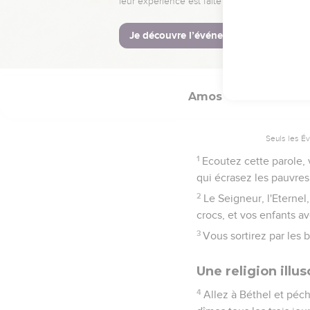
Le jour où je punirai 
seront brisées et tombe
15
Je démolirai les maiso
grands disparaîtront, dé
Amos
4
Seuls les É
1
Ecoutez cette parole, 
qui écrasez les pauvres 
2
Le Seigneur, l'Eternel
crocs, et vos enfants 
3
Vous sortirez par les 
Une religion illus
4
Allez à Béthel et péch