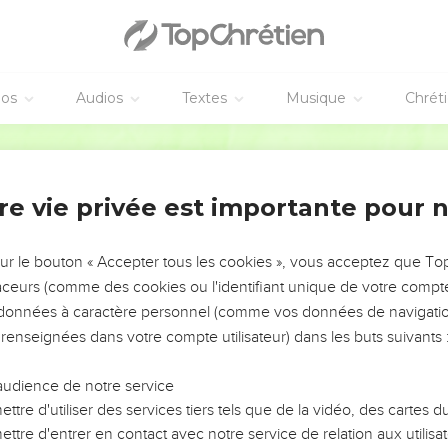
voix dans les palais d'Asdod et dans les palais de l'Egypte, et dit
marie et voyez quel immense désordre au milieu d'elle, quelles 
éos
Audios
Textes
Musique
Chrét
 avec droiture, déclare l'Eternel, ils entassent dans leurs palais l
Segond 21
ce que dit le Seigneur, l'Eternel : L'ennemi encerclera le pays, il d
re vie privée est importante pour 
sur le bouton « Accepter tous les cookies », vous acceptez que T
ernel : Le berger ne peut arracher à la gueule du lion que deux j
traceurs (comme des cookies ou l'identifiant unique de votre compte 
 que seront sauvés les Israélites qui sont assis dans Samarie à l'ang
s données à caractère personnel (comme vos données de navigatio
 renseignées dans votre compte utilisateur) dans les buts suivants 
audience de notre service
 avertissement à la communauté de Jacob, déclare le Seigneur, 
ttre d'utiliser des services tiers tels que de la vidéo, des cartes
ttre d'entrer en contact avec notre service de relation aux utilisat