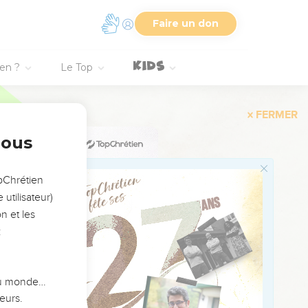
es : « Rassemblez-vous
Faire un don
violences s'y
ien ?
Le Top
e produit de la violence
étruira ta force et tes
nous
opChrétien
ambes ou un bout
utilisateur)
le d'un lit et sur des
n et les
:
l'Eternel, le Dieu de
 du monde…
eurs.