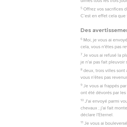
dîmes tous les trois jour
5
Offrez vos sacrifices
C’est en effet cela que 
Des avertissemen
6
Moi, je vous ai envoy
cela, vous n'êtes pas re
7
Je vous ai refusé la plu
je n'ai pas fait pleuvoi
8
deux, trois villes sont
vous n'êtes pas revenus 
9
Je vous ai frappés par 
ont été dévorés par les 
10
J'ai envoyé parmi vou
chevaux ; j'ai fait mont
déclare l'Eternel.
11
Je vous ai boulevers