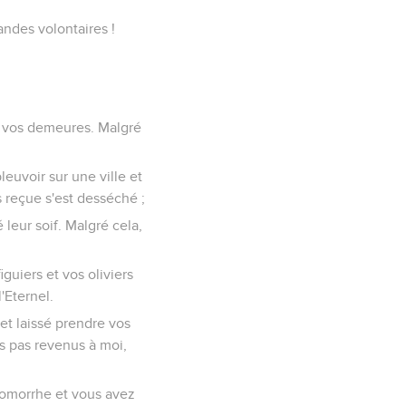
andes volontaires !
es vos demeures. Malgré
pleuvoir sur une ville et
as reçue s'est desséché ;
é leur soif. Malgré cela,
iguiers et vos oliviers
'Eternel.
et laissé prendre vos
es pas revenus à moi,
Gomorrhe et vous avez