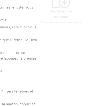
primez le juste, vous
Ajouter une
Ajouter une
Ajouter une
Ajouter une
Ajouter une
Ajouter une
Ajouter une
colonne
colonne
colonne
colonne
colonne
colonne
colonne
vais.
univers, sera avec vous,
re que l'Eternel, le Dieu
 les places on se
 le laboureur à prendre
l.
? Il sera ténèbres et
 sa maison, appuie sa