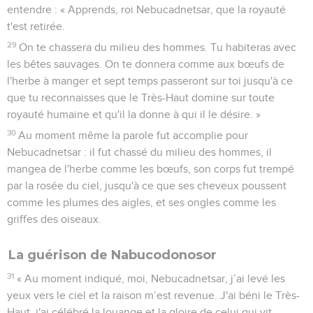
entendre : « Apprends, roi Nebucadnetsar, que la royauté
t'est retirée.
29
On te chassera du milieu des hommes. Tu habiteras avec
les bêtes sauvages. On te donnera comme aux bœufs de
l'herbe à manger et sept temps passeront sur toi jusqu'à ce
que tu reconnaisses que le Très-Haut domine sur toute
royauté humaine et qu'il la donne à qui il le désire. »
30
Au moment même la parole fut accomplie pour
Nebucadnetsar : il fut chassé du milieu des hommes, il
mangea de l'herbe comme les bœufs, son corps fut trempé
par la rosée du ciel, jusqu'à ce que ses cheveux poussent
comme les plumes des aigles, et ses ongles comme les
griffes des oiseaux.
La guérison de Nabucodonosor
31
« Au moment indiqué, moi, Nebucadnetsar, j’ai levé les
yeux vers le ciel et la raison m’est revenue. J'ai béni le Très-
Haut, j'ai célébré la louange et la gloire de celui qui vit