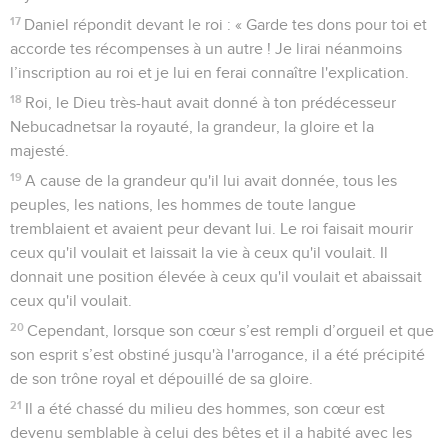
17
Daniel répondit devant le roi : « Garde tes dons pour toi et
accorde tes récompenses à un autre ! Je lirai néanmoins
l’inscription au roi et je lui en ferai connaître l'explication.
18
Roi, le Dieu très-haut avait donné à ton prédécesseur
Nebucadnetsar la royauté, la grandeur, la gloire et la
majesté.
19
A cause de la grandeur qu'il lui avait donnée, tous les
peuples, les nations, les hommes de toute langue
tremblaient et avaient peur devant lui. Le roi faisait mourir
ceux qu'il voulait et laissait la vie à ceux qu'il voulait. Il
donnait une position élevée à ceux qu'il voulait et abaissait
ceux qu'il voulait.
20
Cependant, lorsque son cœur s’est rempli d’orgueil et que
son esprit s’est obstiné jusqu'à l'arrogance, il a été précipité
de son trône royal et dépouillé de sa gloire.
21
Il a été chassé du milieu des hommes, son cœur est
devenu semblable à celui des bêtes et il a habité avec les