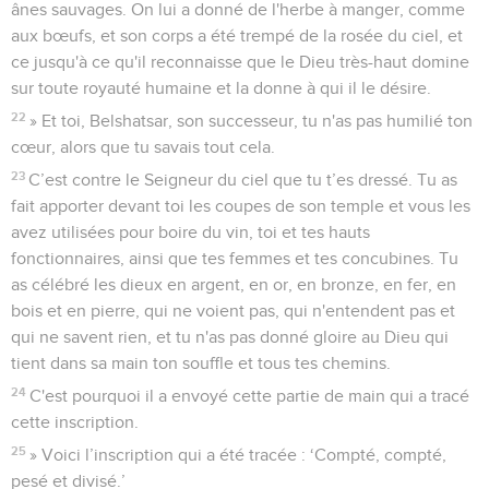
ânes sauvages. On lui a donné de l'herbe à manger, comme
aux bœufs, et son corps a été trempé de la rosée du ciel, et
ce jusqu'à ce qu'il reconnaisse que le Dieu très-haut domine
sur toute royauté humaine et la donne à qui il le désire.
22
» Et toi, Belshatsar, son successeur, tu n'as pas humilié ton
cœur, alors que tu savais tout cela.
23
C’est contre le Seigneur du ciel que tu t’es dressé. Tu as
fait apporter devant toi les coupes de son temple et vous les
avez utilisées pour boire du vin, toi et tes hauts
fonctionnaires, ainsi que tes femmes et tes concubines. Tu
as célébré les dieux en argent, en or, en bronze, en fer, en
bois et en pierre, qui ne voient pas, qui n'entendent pas et
qui ne savent rien, et tu n'as pas donné gloire au Dieu qui
tient dans sa main ton souffle et tous tes chemins.
24
C'est pourquoi il a envoyé cette partie de main qui a tracé
cette inscription.
25
» Voici l’inscription qui a été tracée : ‘Compté, compté,
pesé et divisé.’