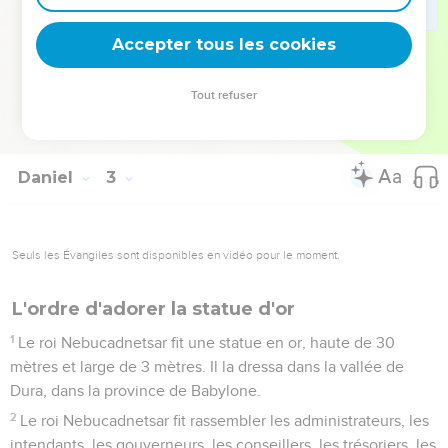
fit de nombreux et grands cadeaux. Il lui donna le
commandement de toute la province de Babylone et le
Accepter tous les cookies
désigna chef suprême de tous les sages de Babylone.
49
Daniel demanda au roi de confier l'administration de la
Tout refuser
province de Babylone à Shadrak, Méshak et Abed-Nego. Lui-
même resta à la cour du roi.
Daniel
3
Seuls les Évangiles sont disponibles en vidéo pour le moment.
L'ordre d'adorer la statue d'or
1
Le roi Nebucadnetsar fit une statue en or, haute de 30
mètres et large de 3 mètres. Il la dressa dans la vallée de
Dura, dans la province de Babylone.
2
Le roi Nebucadnetsar fit rassembler les administrateurs, les
intendants, les gouverneurs, les conseillers, les trésoriers, les