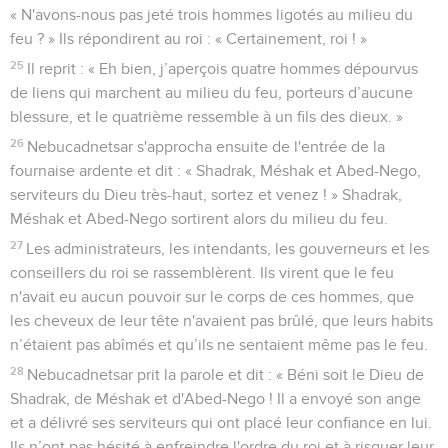
« N'avons-nous pas jeté trois hommes ligotés au milieu du
feu ? » Ils répondirent au roi : « Certainement, roi ! »
25
Il reprit : « Eh bien, j’aperçois quatre hommes dépourvus
de liens qui marchent au milieu du feu, porteurs d’aucune
blessure, et le quatrième ressemble à un fils des dieux. »
26
Nebucadnetsar s'approcha ensuite de l'entrée de la
fournaise ardente et dit : « Shadrak, Méshak et Abed-Nego,
serviteurs du Dieu très-haut, sortez et venez ! » Shadrak,
Méshak et Abed-Nego sortirent alors du milieu du feu.
27
Les administrateurs, les intendants, les gouverneurs et les
conseillers du roi se rassemblèrent. Ils virent que le feu
n'avait eu aucun pouvoir sur le corps de ces hommes, que
les cheveux de leur tête n'avaient pas brûlé, que leurs habits
n’étaient pas abîmés et qu’ils ne sentaient même pas le feu.
28
Nebucadnetsar prit la parole et dit : « Béni soit le Dieu de
Shadrak, de Méshak et d'Abed-Nego ! Il a envoyé son ange
et a délivré ses serviteurs qui ont placé leur confiance en lui.
Ils n’ont pas hésité à enfreindre l'ordre du roi et à risquer leur