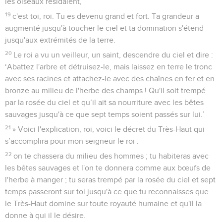
les oiseaux résidaient,
19
c'est toi, roi. Tu es devenu grand et fort. Ta grandeur a
augmenté jusqu'à toucher le ciel et ta domination s'étend
jusqu'aux extrémités de la terre.
20
Le roi a vu un veilleur, un saint, descendre du ciel et dire :
‘Abattez l'arbre et détruisez-le, mais laissez en terre le tronc
avec ses racines et attachez-le avec des chaînes en fer et en
bronze au milieu de l'herbe des champs ! Qu'il soit trempé
par la rosée du ciel et qu’il ait sa nourriture avec les bêtes
sauvages jusqu'à ce que sept temps soient passés sur lui.’
21
» Voici l'explication, roi, voici le décret du Très-Haut qui
s’accomplira pour mon seigneur le roi :
22
on te chassera du milieu des hommes ; tu habiteras avec
les bêtes sauvages et l'on te donnera comme aux bœufs de
l'herbe à manger ; tu seras trempé par la rosée du ciel et sept
temps passeront sur toi jusqu'à ce que tu reconnaisses que
le Très-Haut domine sur toute royauté humaine et qu'il la
donne à qui il le désire.