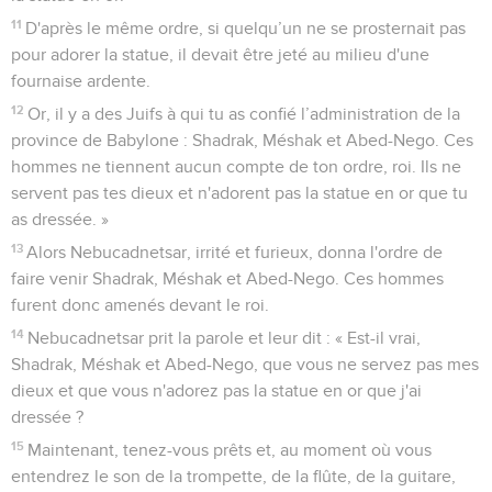
11
D'après le même ordre, si quelqu’un ne se prosternait pas
pour adorer la statue, il devait être jeté au milieu d'une
fournaise ardente.
12
Or, il y a des Juifs à qui tu as confié l’administration de la
province de Babylone : Shadrak, Méshak et Abed-Nego. Ces
hommes ne tiennent aucun compte de ton ordre, roi. Ils ne
servent pas tes dieux et n'adorent pas la statue en or que tu
as dressée. »
13
Alors Nebucadnetsar, irrité et furieux, donna l'ordre de
faire venir Shadrak, Méshak et Abed-Nego. Ces hommes
furent donc amenés devant le roi.
14
Nebucadnetsar prit la parole et leur dit : « Est-il vrai,
Shadrak, Méshak et Abed-Nego, que vous ne servez pas mes
dieux et que vous n'adorez pas la statue en or que j'ai
dressée ?
15
Maintenant, tenez-vous prêts et, au moment où vous
entendrez le son de la trompette, de la flûte, de la guitare,