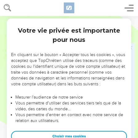
» A l’époque de ces rois, le Dieu du ciel fera surgir un
royaume qui ne sera jamais détruit et qui ne passera pas
sous la domination d'un autre peuple ; il pulvérisera tous ces
Segond 21
royaumes-là et y mettra fin, tandis que lui-même subsistera
Votre vie privée est importante
éternellement.
Daniel
2
pour nous
45
C'est ce qu'indique la pierre que tu as vue se détacher de
la montagne sans aucune intervention extérieure et qui a
pulvérisé le fer, le bronze, l'argile, l'argent et l'or. Le grand
En cliquant sur le bouton « Accepter tous les cookies », vous
acceptez que TopChrétien utilise des traceurs (comme des
Dieu a fait connaître au roi ce qui doit arriver par la suite. Le
cookies ou l'identifiant unique de votre compte utilisateur) et
rêve est vrai et son explication est digne de confiance. »
traite vos données à caractère personnel (comme vos
46
Alors le roi Nebucadnetsar tomba le visage contre terre et
données de navigation et les informations renseignées dans
votre compte utilisateur) dans les buts suivants :
se prosterna devant Daniel. Il ordonna qu'on offre des
sacrifices et des parfums en son honneur.
Mesurer l'audience de notre service
47
Le roi adressa la parole à Daniel et dit : « C’est certain,
Vous permettre d'utiliser des services tiers tels que de la
vidéo, des cartes du monde…
c’est votre Dieu qui est le Dieu des dieux et le Seigneur des
Vous permettre d'entrer en contact avec notre service de
rois, et il dévoile les secrets, puisque tu as pu dévoiler celui-
relation aux utilisateurs.
ci. »
48
Ensuite le roi accorda une position élevée à Daniel et lui
Choisir mes cookies