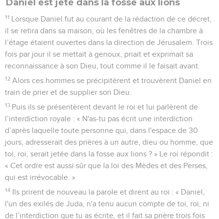
Daniel est jeté dans la fosse aux lions
11
Lorsque Daniel fut au courant de la rédaction de ce décret,
il se retira dans sa maison, où les fenêtres de la chambre à
l’étage étaient ouvertes dans la direction de Jérusalem. Trois
fois par jour il se mettait à genoux, priait et exprimait sa
reconnaissance à son Dieu, tout comme il le faisait avant.
12
Alors ces hommes se précipitèrent et trouvèrent Daniel en
train de prier et de supplier son Dieu.
13
Puis ils se présentèrent devant le roi et lui parlèrent de
l’interdiction royale : « N'as-tu pas écrit une interdiction
d’après laquelle toute personne qui, dans l'espace de 30
jours, adresserait des prières à un autre, dieu ou homme, que
toi, roi, serait jetée dans la fosse aux lions ? » Le roi répondit :
« Cet ordre est aussi sûr que la loi des Mèdes et des Perses,
qui est irrévocable. »
14
Ils prirent de nouveau la parole et dirent au roi : « Daniel,
l'un des exilés de Juda, n'a tenu aucun compte de toi, roi, ni
de l’interdiction que tu as écrite, et il fait sa prière trois fois