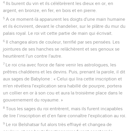
4
Ils burent du vin et ils célébrèrent les dieux en or, en
argent, en bronze, en fer, en bois et en pierre.
5
A ce moment-là apparurent les doigts d'une main humaine
et ils écrivirent, devant le chandelier, sur le plâtre du mur du
palais royal. Le roi vit cette partie de main qui écrivait.
6
Il changea alors de couleur, terrifié par ses pensées. Les
jointures de ses hanches se relâchèrent et ses genoux se
heurtèrent l'un contre l'autre.
7
Le roi cria avec force de faire venir les astrologues, les
prêtres chaldéens et les devins. Puis, prenant la parole, il dit
aux sages de Babylone : « Celui qui lira cette inscription et
m'en révélera l'explication sera habillé de pourpre, portera
un collier en or à son cou et aura la troisième place dans le
gouvernement du royaume. »
8
Tous les sages du roi entrèrent, mais ils furent incapables
de lire l’inscription et d’en faire connaître l'explication au roi.
9
Le roi Belshatsar fut alors très effrayé et changea de