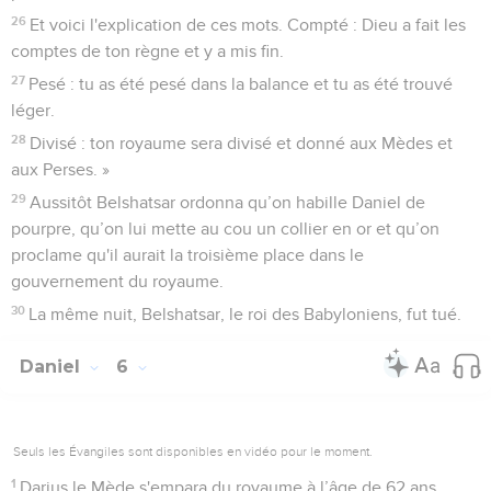
26
Et voici l'explication de ces mots. Compté : Dieu a fait les
comptes de ton règne et y a mis fin.
27
Pesé : tu as été pesé dans la balance et tu as été trouvé
léger.
28
Divisé : ton royaume sera divisé et donné aux Mèdes et
aux Perses. »
29
Aussitôt Belshatsar ordonna qu’on habille Daniel de
pourpre, qu’on lui mette au cou un collier en or et qu’on
proclame qu'il aurait la troisième place dans le
gouvernement du royaume.
30
La même nuit, Belshatsar, le roi des Babyloniens, fut tué.
Daniel
6
Seuls les Évangiles sont disponibles en vidéo pour le moment.
1
Darius le Mède s'empara du royaume à l’âge de 62 ans.