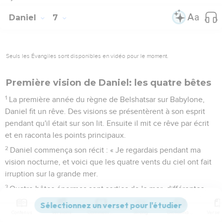
Daniel
7
Seuls les Évangiles sont disponibles en vidéo pour le moment.
Première vision de Daniel: les quatre bêtes
1
La première année du règne de Belshatsar sur Babylone,
Daniel fit un rêve. Des visions se présentèrent à son esprit
pendant qu'il était sur son lit. Ensuite il mit ce rêve par écrit
et en raconta les points principaux.
2
Daniel commença son récit : « Je regardais pendant ma
vision nocturne, et voici que les quatre vents du ciel ont fait
irruption sur la grande mer.
3
Quatre bêtes énormes sont sorties de la mer, différentes
les unes des autres.
Contenus
Versions
Commentaires
Strong
Dictionnaire
4
La première ressemblait à un lion et avait des ailes d'aigle.