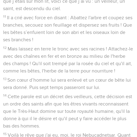
que j’étais sur mon lit, voici ce que j’ai vu : un veilleur, un
saint, est descendu du ciel.
11
Il a crié avec force en disant : Abattez l'arbre et coupez ses
branches, secouez son feuillage et dispersez ses fruits ! Que
les bêtes s’enfuient loin de son abri et les oiseaux loin de
ses branches !
12
Mais laissez en terre le tronc avec ses racines ! Attachez-le
avec des chaînes en fer et en bronze au milieu de l'herbe
des champs ! Qu'il soit trempé par la rosée du ciel et qu'il ait,
comme les bêtes, l'herbe de la terre pour nourriture !
13
Son cœur d’homme lui sera enlevé et un cœur de bête lui
sera donné. Puis sept temps passeront sur lui.
14
Cette parole est un décret des veilleurs, cette décision est
un ordre des saints afin que les êtres vivants reconnaissent
que le Très-Haut domine sur toute royauté humaine, qu'il la
donne à qui il le désire et qu'il peut y faire accéder le plus
bas des hommes.
15
Voilà le rêve que j'ai eu, moi, le roi Nebucadnetsar. Quant