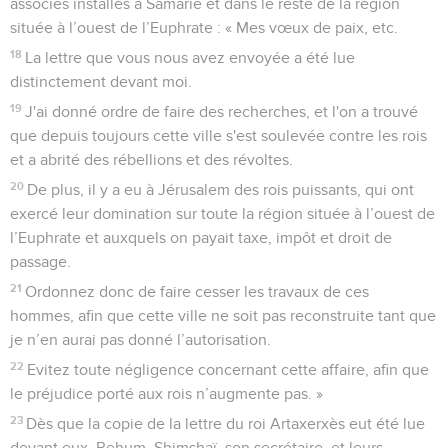
associés installés à Samarie et dans le reste de la région
située à l’ouest de l’Euphrate : « Mes vœux de paix, etc.
18
La lettre que vous nous avez envoyée a été lue
distinctement devant moi.
19
J'ai donné ordre de faire des recherches, et l'on a trouvé
que depuis toujours cette ville s'est soulevée contre les rois
et a abrité des rébellions et des révoltes.
20
De plus, il y a eu à Jérusalem des rois puissants, qui ont
exercé leur domination sur toute la région située à l’ouest de
l’Euphrate et auxquels on payait taxe, impôt et droit de
passage.
21
Ordonnez donc de faire cesser les travaux de ces
hommes, afin que cette ville ne soit pas reconstruite tant que
je n’en aurai pas donné l’autorisation.
22
Evitez toute négligence concernant cette affaire, afin que
le préjudice porté aux rois n’augmente pas. »
23
Dès que la copie de la lettre du roi Artaxerxès eut été lue
devant eux, Rehum, Shimshaï, son secrétaire, et leurs