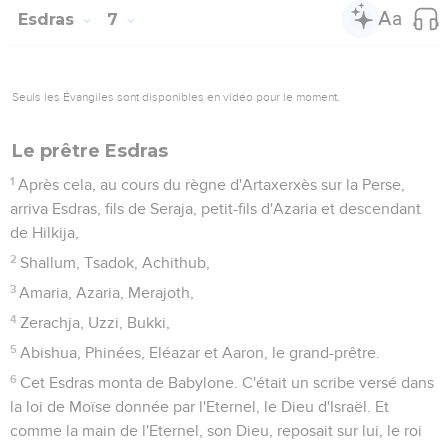
Esdras
7
Seuls les Évangiles sont disponibles en vidéo pour le moment.
Le prêtre Esdras
1
Après cela, au cours du règne d'Artaxerxès sur la Perse,
arriva Esdras, fils de Seraja, petit-fils d'Azaria et descendant
de Hilkija,
2
Shallum, Tsadok, Achithub,
3
Amaria, Azaria, Merajoth,
4
Zerachja, Uzzi, Bukki,
5
Abishua, Phinées, Eléazar et Aaron, le grand-prêtre.
6
Cet Esdras monta de Babylone. C'était un scribe versé dans
la loi de Moïse donnée par l'Eternel, le Dieu d'Israël. Et
comme la main de l'Eternel, son Dieu, reposait sur lui, le roi