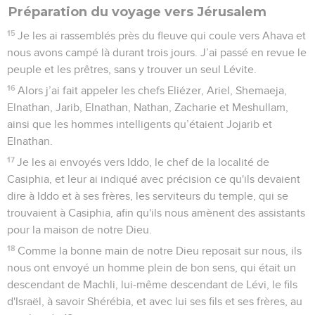
Préparation du voyage vers Jérusalem
15
Je les ai rassemblés près du fleuve qui coule vers Ahava et
nous avons campé là durant trois jours. J’ai passé en revue le
peuple et les prêtres, sans y trouver un seul Lévite.
16
Alors j’ai fait appeler les chefs Eliézer, Ariel, Shemaeja,
Elnathan, Jarib, Elnathan, Nathan, Zacharie et Meshullam,
ainsi que les hommes intelligents qu’étaient Jojarib et
Elnathan.
17
Je les ai envoyés vers Iddo, le chef de la localité de
Casiphia, et leur ai indiqué avec précision ce qu'ils devaient
dire à Iddo et à ses frères, les serviteurs du temple, qui se
trouvaient à Casiphia, afin qu'ils nous amènent des assistants
pour la maison de notre Dieu.
18
Comme la bonne main de notre Dieu reposait sur nous, ils
nous ont envoyé un homme plein de bon sens, qui était un
descendant de Machli, lui-même descendant de Lévi, le fils
d'Israël, à savoir Shérébia, et avec lui ses fils et ses frères, au