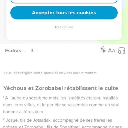
moyens, de 61'000 pièces en or, 3 tonnes d'argent et 100
tuniques destinées aux prêtres.
Accepter tous les cookies
70
Les prêtres et les Lévites, quelques membres du peuple,
les musiciens, les portiers et les serviteurs du temple
Tout refuser
s’installèrent dans leurs villes respectives, de même que tout
Israël.
Esdras
3
Seuls les Évangiles sont disponibles en vidéo pour le moment.
Yéchoua et Zorobabel rétablissent le culte
1
A l’aube du septième mois, les Israélites étaient installés
dans leurs villes, et le peuple se rassembla comme un seul
homme à Jérusalem.
2
Josué, fils de Jotsadak, accompagné de ses frères les
prêtres, et Zorobabel, fils de Shealthiel, accompagné de ses