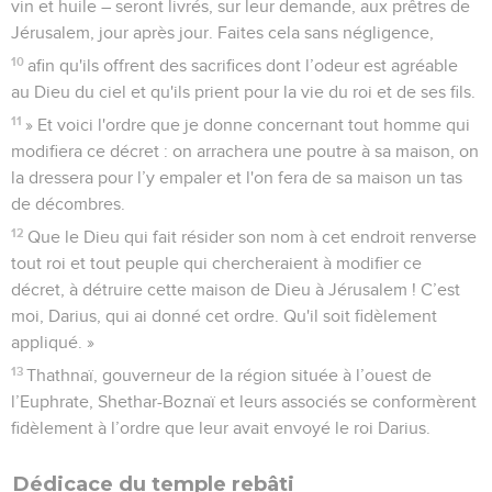
vin et huile – seront livrés, sur leur demande, aux prêtres de
Jérusalem, jour après jour. Faites cela sans négligence,
10
afin qu'ils offrent des sacrifices dont l’odeur est agréable
au Dieu du ciel et qu'ils prient pour la vie du roi et de ses fils.
11
» Et voici l'ordre que je donne concernant tout homme qui
modifiera ce décret : on arrachera une poutre à sa maison, on
la dressera pour l’y empaler et l'on fera de sa maison un tas
de décombres.
12
Que le Dieu qui fait résider son nom à cet endroit renverse
tout roi et tout peuple qui chercheraient à modifier ce
décret, à détruire cette maison de Dieu à Jérusalem ! C’est
moi, Darius, qui ai donné cet ordre. Qu'il soit fidèlement
appliqué. »
13
Thathnaï, gouverneur de la région située à l’ouest de
l’Euphrate, Shethar-Boznaï et leurs associés se conformèrent
fidèlement à l’ordre que leur avait envoyé le roi Darius.
Dédicace du temple rebâti