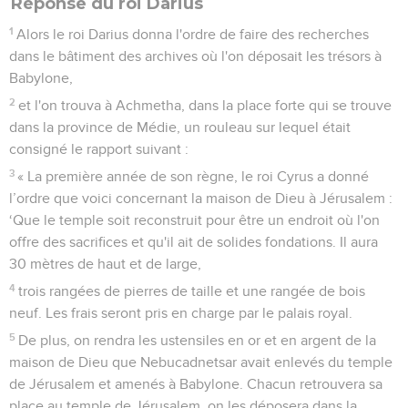
Réponse du roi Darius
1
Alors le roi Darius donna l'ordre de faire des recherches
dans le bâtiment des archives où l'on déposait les trésors à
Babylone,
2
et l'on trouva à Achmetha, dans la place forte qui se trouve
dans la province de Médie, un rouleau sur lequel était
consigné le rapport suivant :
3
« La première année de son règne, le roi Cyrus a donné
l’ordre que voici concernant la maison de Dieu à Jérusalem :
‘Que le temple soit reconstruit pour être un endroit où l'on
offre des sacrifices et qu'il ait de solides fondations. Il aura
30 mètres de haut et de large,
4
trois rangées de pierres de taille et une rangée de bois
neuf. Les frais seront pris en charge par le palais royal.
5
De plus, on rendra les ustensiles en or et en argent de la
maison de Dieu que Nebucadnetsar avait enlevés du temple
de Jérusalem et amenés à Babylone. Chacun retrouvera sa
place au temple de Jérusalem, on les déposera dans la