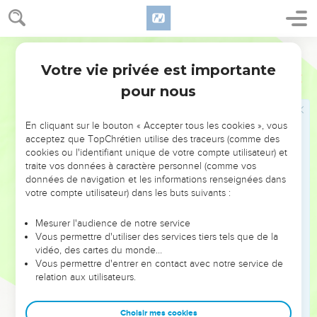
avaient pas trouvés, de sorte qu’ils furent déclarés impurs
pour l’exercice de la fonction de prêtre.
63
Le gouverneur de Juda leur interdit de manger des
Segond 21
offrandes très saintes, et ce jusqu'à ce qu’un prêtre ait pu
Votre vie privée est importante
Esdras
2
consulter l'urim et le thummim.
pour nous
64
L'assemblée d’Israël tout entière se composait de 42'360
personnes,
En cliquant sur le bouton « Accepter tous les cookies », vous
65
sans compter leurs serviteurs et leurs servantes, au
acceptez que TopChrétien utilise des traceurs (comme des
cookies ou l'identifiant unique de votre compte utilisateur) et
nombre de 7337. Parmi eux se trouvaient 200 musiciens,
traite vos données à caractère personnel (comme vos
hommes et femmes.
données de navigation et les informations renseignées dans
66
Ils avaient 736 chevaux, 245 mulets,
votre compte utilisateur) dans les buts suivants :
67
435 chameaux et 6720 ânes.
Mesurer l'audience de notre service
68
Plusieurs des chefs de famille, lors de leur arrivée à
Vous permettre d'utiliser des services tiers tels que de la
vidéo, des cartes du monde…
l’emplacement de la maison de l'Eternel à Jérusalem, firent
Vous permettre d'entrer en contact avec notre service de
des offrandes volontaires pour la maison de Dieu, afin qu'on
relation aux utilisateurs.
la reconstruise sur ses fondations.
69
Ils firent don pour ces travaux, en fonction de leurs
Choisir mes cookies