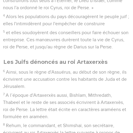
construirons tout seuls à l'Eternel, le Dieu d'Israël, comme
nous l'a ordonné le roi Cyrus, roi de Perse. »
4
Alors les populations du pays découragèrent le peuple juif ;
elles l'intimidèrent pour l'empêcher de construire
5
et elles soudoyèrent des conseillers pour faire échouer son
entreprise. Ces manœuvres durèrent toute la vie de Cyrus,
roi de Perse, et jusqu'au règne de Darius sur la Perse.
Les Juifs dénoncés au roi Artaxerxès
6
Ainsi, sous le règne d'Assuérus, au début de son règne, ils
écrivirent une accusation contre les habitants de Juda et de
Jérusalem.
7
A l’époque d'Artaxerxès aussi, Bishlam, Mithredath,
Thabeel et le reste de ses associés écrivirent à Artaxerxès,
roi de Perse. La lettre était écrite en caractères araméens et
formulée en araméen.
8
Rehum, le commandant, et Shimshaï, son secrétaire,
écrivirent au roi Artaxerxès la lettre suivante à propos de