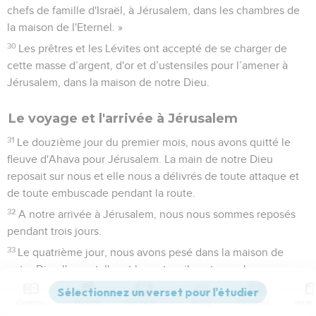
chefs de famille d'Israël, à Jérusalem, dans les chambres de
la maison de l'Eternel. »
30
Les prêtres et les Lévites ont accepté de se charger de
cette masse d’argent, d'or et d’ustensiles pour l’amener à
Jérusalem, dans la maison de notre Dieu.
Le voyage et l'arrivée à Jérusalem
31
Le douzième jour du premier mois, nous avons quitté le
fleuve d'Ahava pour Jérusalem. La main de notre Dieu
reposait sur nous et elle nous a délivrés de toute attaque et
de toute embuscade pendant la route.
32
A notre arrivée à Jérusalem, nous nous sommes reposés
pendant trois jours.
33
Le quatrième jour, nous avons pesé dans la maison de
notre Dieu l'argent, l'or et les ustensiles et nous les avons
confiés au prêtre Merémoth, fils d'Urie ; il y avait avec lui
Eléazar, fils de Phinées. Avec eux se trouvaient aussi les
Contenus
Versions
Commentaires
Strong
Dictionnaire