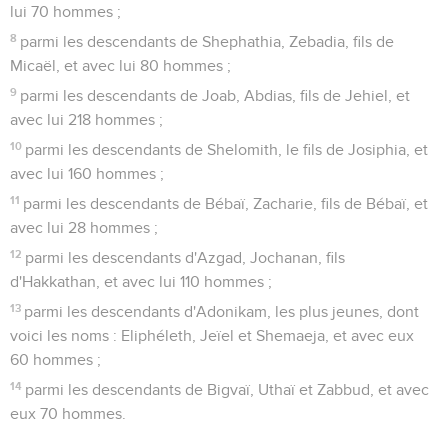
lui 70 hommes ;
8
parmi les descendants de Shephathia, Zebadia, fils de
Micaël, et avec lui 80 hommes ;
9
parmi les descendants de Joab, Abdias, fils de Jehiel, et
avec lui 218 hommes ;
10
parmi les descendants de Shelomith, le fils de Josiphia, et
avec lui 160 hommes ;
11
parmi les descendants de Bébaï, Zacharie, fils de Bébaï, et
avec lui 28 hommes ;
12
parmi les descendants d'Azgad, Jochanan, fils
d'Hakkathan, et avec lui 110 hommes ;
13
parmi les descendants d'Adonikam, les plus jeunes, dont
voici les noms : Eliphéleth, Jeïel et Shemaeja, et avec eux
60 hommes ;
14
parmi les descendants de Bigvaï, Uthaï et Zabbud, et avec
eux 70 hommes.