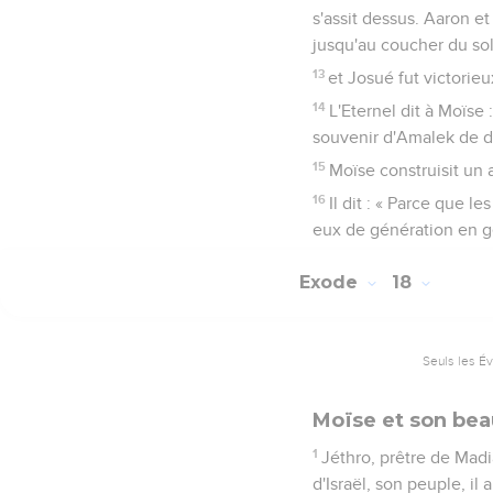
s'assit dessus. Aaron et
jusqu'au coucher du sol
13
et Josué fut victorie
14
L'Eternel dit à Moïse 
souvenir d'Amalek de de
15
Moïse construisit un a
16
Il dit : « Parce que l
eux de génération en g
Exode
18
Seuls les É
Moïse et son bea
1
Jéthro, prêtre de Madi
d'Israël, son peuple, il a