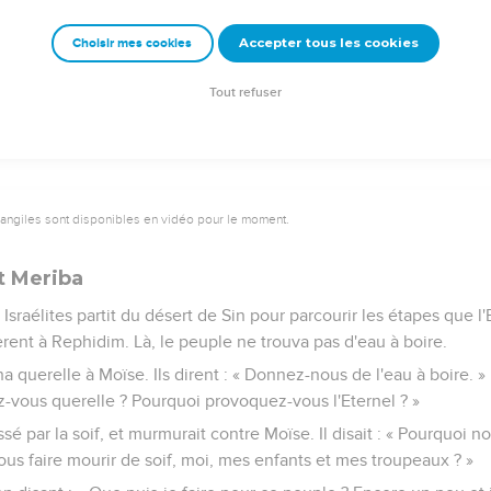
ent de la manne pendant 40 ans, jusqu'à leur arrivée dans un pa
Accepter tous les cookies
Choisir mes cookies
r arrivée aux frontières du pays de Canaan.
s correspond à un dixième de la mesure étalon.
Tout refuser
vangiles sont disponibles en vidéo pour le moment.
t Meriba
sraélites partit du désert de Sin pour parcourir les étapes que l'E
rent à Rephidim. Là, le peuple ne trouva pas d'eau à boire.
a querelle à Moïse. Ils dirent : « Donnez-nous de l'eau à boire. »
-vous querelle ? Pourquoi provoquez-vous l'Eternel ? »
ssé par la soif, et murmurait contre Moïse. Il disait : « Pourquoi no
nous faire mourir de soif, moi, mes enfants et mes troupeaux ? »