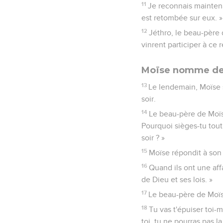
11
Je reconnais maintena
est retombée sur eux. »
12
Jéthro, le beau-père d
vinrent participer à ce
Moïse nomme des 
13
Le lendemain, Moïse s
soir.
14
Le beau-père de Moïse 
Pourquoi sièges-tu tout 
soir ? »
15
Moïse répondit à son 
16
Quand ils ont une affa
de Dieu et ses lois. »
17
Le beau-père de Moïse 
18
Tu vas t'épuiser toi-
toi, tu ne pourras pas l