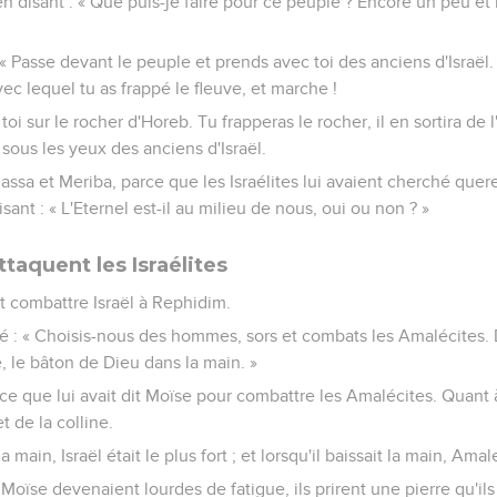
 en disant : « Que puis-je faire pour ce peuple ? Encore un peu et
: « Passe devant le peuple et prends avec toi des anciens d'Israël
ec lequel tu as frappé le fleuve, et marche !
oi sur le rocher d'Horeb. Tu frapperas le rocher, il en sortira de 
i sous les yeux des anciens d'Israël.
Massa et Meriba, parce que les Israélites lui avaient cherché quere
sant : « L'Eternel est-il au milieu de nous, oui ou non ? »
taquent les Israélites
t combattre Israël à Rephidim.
ué : « Choisis-nous des hommes, sors et combats les Amalécites.
, le bâton de Dieu dans la main. »
e que lui avait dit Moïse pour combattre les Amalécites. Quant 
 de la colline.
 main, Israël était le plus fort ; et lorsqu'il baissait la main, Amale
ïse devenaient lourdes de fatigue, ils prirent une pierre qu'ils p