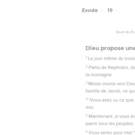
Exode
19
Seuls les É
Dieu propose une 
1
Le jour même du troisiè
2
Partis de Rephidim, il
la montagne.
3
Moïse monta vers Dieu 
famille de Jacob, ce qu
4
‘Vous avez vu ce que j'
moi.
5
Maintenant, si vous é
parmi tous les peuples, 
6
Vous serez pour moi *