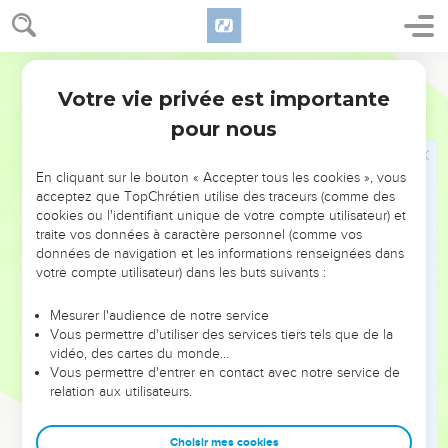
n’en ferez pas de semblable, dans les mêmes proportions ;
elle est sainte, et vous la regarderez comme telle.
Segond 1978 (Colombe)
33
Quiconque en composera de semblable ou en mettra sur
Votre vie privée est importante
un étranger sera retranché de son peuple.
Exode
30
pour nous
La fabrication du parfum sacré
En cliquant sur le bouton « Accepter tous les cookies », vous
34
L’Éternel dit à Moïse : Prends des aromates, du stacté, de
acceptez que TopChrétien utilise des traceurs (comme des
l’onyx, du galbanum, des aromates et de l’encens raffiné, en
cookies ou l'identifiant unique de votre compte utilisateur) et
parties égales.
traite vos données à caractère personnel (comme vos
données de navigation et les informations renseignées dans
35
Tu feras avec cela un parfum à brûler composé selon l’art
votre compte utilisateur) dans les buts suivants :
du parfumeur ; il sera salé, pur et saint.
36
Tu le réduiras en poudre et tu le mettras devant le
Mesurer l'audience de notre service
Vous permettre d'utiliser des services tiers tels que de la
Témoignage, dans la tente de la Rencontre, où je te
vidéo, des cartes du monde…
rencontrerai. Ce sera pour vous une chose très sainte.
Vous permettre d'entrer en contact avec notre service de
37
relation aux utilisateurs.
Quant au parfum que tu feras, vous n’en ferez pas dans les
mêmes proportions pour votre usage ; il sera pour toi
consacré à l’Éternel.
Choisir mes cookies