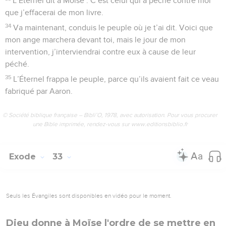
L’Éternel dit à Moïse : C’est celui qui a péché contre moi
que j’effacerai de mon livre.
34
Va maintenant, conduis le peuple où je t’ai dit. Voici que
mon ange marchera devant toi, mais le jour de mon
intervention, j’interviendrai contre eux à cause de leur
péché.
35
L’Éternel frappa le peuple, parce qu’ils avaient fait ce veau
fabriqué par Aaron.
© Société biblique française – Bibli’O, 1978, avec autorisation. Pour vous procurer
une Bible imprimée, rendez-vous sur www.editionsbiblio.fr
Exode
33
Seuls les Évangiles sont disponibles en vidéo pour le moment.
Dieu donne à Moïse l'ordre de se mettre en