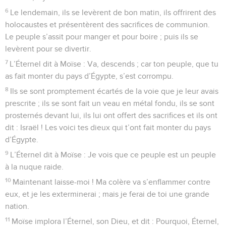
6
Le lendemain, ils se levèrent de bon matin, ils offrirent des
holocaustes et présentèrent des sacrifices de communion.
Le peuple s’assit pour manger et pour boire ; puis ils se
levèrent pour se divertir.
7
L’Éternel dit à Moïse : Va, descends ; car ton peuple, que tu
as fait monter du pays d’Égypte, s’est corrompu.
8
Ils se sont promptement écartés de la voie que je leur avais
prescrite ; ils se sont fait un veau en métal fondu, ils se sont
prosternés devant lui, ils lui ont offert des sacrifices et ils ont
dit : Israël ! Les voici tes dieux qui t’ont fait monter du pays
d’Égypte.
9
L’Éternel dit à Moïse : Je vois que ce peuple est un peuple
à la nuque raide.
10
Maintenant laisse-moi ! Ma colère va s’enflammer contre
eux, et je les exterminerai ; mais je ferai de toi une grande
nation.
11
Moïse implora l’Éternel, son Dieu, et dit : Pourquoi, Éternel,