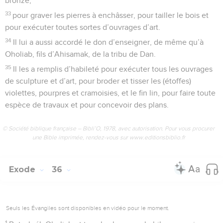
bronze,
33
pour graver les pierres à enchâsser, pour tailler le bois et
pour exécuter toutes sortes d’ouvrages d’art.
34
Il lui a aussi accordé le don d’enseigner, de même qu’à
Oholiab, fils d’Ahisamak, de la tribu de Dan.
35
Il les a remplis d’habileté pour exécuter tous les ouvrages
de sculpture et d’art, pour broder et tisser les (étoffes)
violettes, pourpres et cramoisies, et le fin lin, pour faire toute
espèce de travaux et pour concevoir des plans.
© Société biblique française – Bibli’O, 1978, avec autorisation. Pour vous procurer
une Bible imprimée, rendez-vous sur www.editionsbiblio.fr
Exode
36
Seuls les Évangiles sont disponibles en vidéo pour le moment.
1