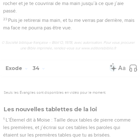
rocher et je te couvrirai de ma main jusqu’à ce que j’aie
passé.
23
Puis je retirerai ma main, et tu me verras par derrière, mais
ma face ne pourra pas être vue.
© Société biblique française – Bibli’O, 1978, avec autorisation. Pour vous procurer
une Bible imprimée, rendez-vous sur www.editionsbiblio.fr
Exode
34
Seuls les Évangiles sont disponibles en vidéo pour le moment.
Les nouvelles tablettes de la loi
1
L’Éternel dit à Moïse : Taille deux tables de pierre comme
les premières, et j’écrirai sur ces tables les paroles qui
étaient sur les premières tables que tu as brisées.