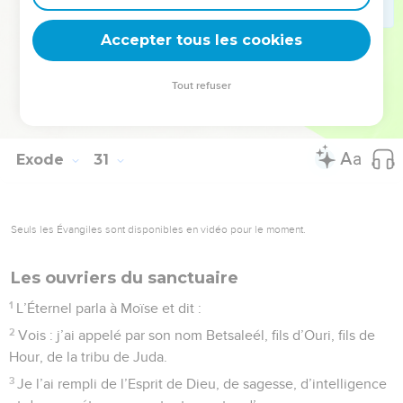
38
Quiconque en fera de semblable pour en sentir le parfum,
Accepter tous les cookies
sera retranché de son peuple.
© Société biblique française – Bibli’O, 1978, avec autorisation. Pour vous procurer
Tout refuser
une Bible imprimée, rendez-vous sur www.editionsbiblio.fr
Exode
31
Seuls les Évangiles sont disponibles en vidéo pour le moment.
Les ouvriers du sanctuaire
1
L’Éternel parla à Moïse et dit :
2
Vois : j’ai appelé par son nom Betsaleél, fils d’Ouri, fils de
Hour, de la tribu de Juda.
3
Je l’ai rempli de l’Esprit de Dieu, de sagesse, d’intelligence