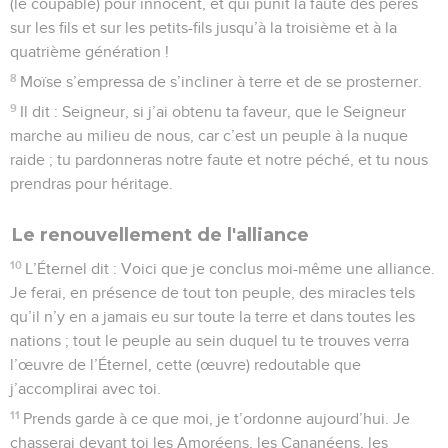
(le coupable) pour innocent, et qui punit la faute des pères
sur les fils et sur les petits-fils jusqu’à la troisième et à la
quatrième génération !
8
Moïse s’empressa de s’incliner à terre et de se prosterner.
9
Il dit : Seigneur, si j’ai obtenu ta faveur, que le Seigneur
marche au milieu de nous, car c’est un peuple à la nuque
raide ; tu pardonneras notre faute et notre péché, et tu nous
prendras pour héritage.
Le renouvellement de l'alliance
10
L’Éternel dit : Voici que je conclus moi-même une alliance.
Je ferai, en présence de tout ton peuple, des miracles tels
qu’il n’y en a jamais eu sur toute la terre et dans toutes les
nations ; tout le peuple au sein duquel tu te trouves verra
l’œuvre de l’Éternel, cette (œuvre) redoutable que
j’accomplirai avec toi.
11
Prends garde à ce que moi, je t’ordonne aujourd’hui. Je
chasserai devant toi les Amoréens, les Cananéens, les