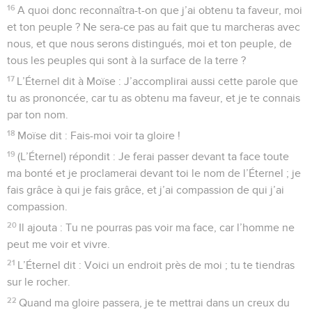
16
A quoi donc reconnaîtra-t-on que j’ai obtenu ta faveur, moi
et ton peuple ? Ne sera-ce pas au fait que tu marcheras avec
nous, et que nous serons distingués, moi et ton peuple, de
tous les peuples qui sont à la surface de la terre ?
17
L’Éternel dit à Moïse : J’accomplirai aussi cette parole que
tu as prononcée, car tu as obtenu ma faveur, et je te connais
par ton nom.
18
Moïse dit : Fais-moi voir ta gloire !
19
(L’Éternel) répondit : Je ferai passer devant ta face toute
ma bonté et je proclamerai devant toi le nom de l’Éternel ; je
fais grâce à qui je fais grâce, et j’ai compassion de qui j’ai
compassion.
20
Il ajouta : Tu ne pourras pas voir ma face, car l’homme ne
peut me voir et vivre.
21
L’Éternel dit : Voici un endroit près de moi ; tu te tiendras
sur le rocher.
22
Quand ma gloire passera, je te mettrai dans un creux du