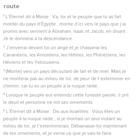
route
1
L’Éternel dit à Moïse : Va, toi et le peuple que tu as fait
monter du pays d’Égypte ; monte d’ici vers le pays que j’ai
promis avec serment à Abraham, Isaac et Jacob, en disant :
Je le donnerai à ta descendance.
2
J’enverrai devant toi un ange et je chasserai les
Cananéens, les Amoréens, les Hittites, les Phéréziens, les
Héviens et les Yebousiens.
3
(Monte) vers un pays découlant de lait et de miel. Mais je
ne monterai pas au milieu de toi, de peur de t’exterminer en
chemin, car tu es un peuple à la nuque raide.
4
Lorsque le peuple eut entendu cette funeste parole, il prit
le deuil et personne ne mit ses ornements.
5
L’Éternel dit à Moïse : Dis aux Israélites : Vous êtes un
peuple à la nuque raide ; si je montais un seul instant au
milieu de toi, je t’exterminerais. Débarrasse-toi maintenant
de tes ornements, et je verrai ce que je vais te faire.