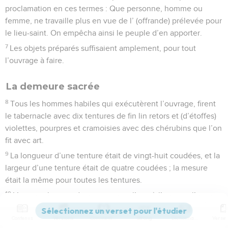
proclamation en ces termes : Que personne, homme ou
femme, ne travaille plus en vue de l’ (offrande) prélevée pour
le lieu-saint. On empêcha ainsi le peuple d’en apporter.
7
Les objets préparés suffisaient amplement, pour tout
l’ouvrage à faire.
La demeure sacrée
8
Tous les hommes habiles qui exécutèrent l’ouvrage, firent
le tabernacle avec dix tentures de fin lin retors et (d’étoffes)
violettes, pourpres et cramoisies avec des chérubins que l’on
fit avec art.
9
La longueur d’une tenture était de vingt-huit coudées, et la
largeur d’une tenture était de quatre coudées ; la mesure
était la même pour toutes les tentures.
10
L’on attacha cinq de ces tentures l’une à l’autre et l’on
attacha les cinq (autres) tentures l’une à l’autre.
Contenus
Versions
Commentaires
Strong
Dictionnaire
11
On fit des lacets violets au bord de la tenture terminant le