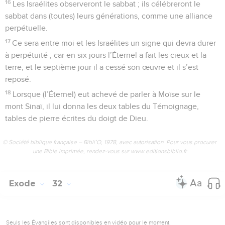
16
Les Israélites observeront le sabbat ; ils célébreront le
sabbat dans (toutes) leurs générations, comme une alliance
perpétuelle.
17
Ce sera entre moi et les Israélites un signe qui devra durer
à perpétuité ; car en six jours l’Éternel a fait les cieux et la
terre, et le septième jour il a cessé son œuvre et il s’est
reposé.
18
Lorsque (l’Éternel) eut achevé de parler à Moïse sur le
mont Sinaï, il lui donna les deux tables du Témoignage,
tables de pierre écrites du doigt de Dieu.
© Société biblique française – Bibli’O, 1978, avec autorisation. Pour vous procurer
une Bible imprimée, rendez-vous sur www.editionsbiblio.fr
Exode
32
Seuls les Évangiles sont disponibles en vidéo pour le moment.