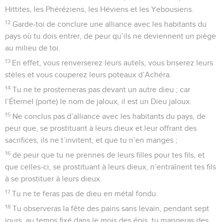
Hittites, les Phéréziens, les Héviens et les Yebousiens.
12
Garde-toi de conclure une alliance avec les habitants du
pays où tu dois entrer, de peur qu’ils ne deviennent un piège
au milieu de toi.
13
En effet, vous renverserez leurs autels, vous briserez leurs
stèles et vous couperez leurs poteaux d’Achéra.
14
Tu ne te prosterneras pas devant un autre dieu ; car
l’Éternel (porte) le nom de jaloux, il est un Dieu jaloux.
15
Ne conclus pas d’alliance avec les habitants du pays, de
peur que, se prostituant à leurs dieux et leur offrant des
sacrifices, ils ne t’invitent, et que tu n’en manges ;
16
de peur que tu ne prennes de leurs filles pour tes fils, et
que celles-ci, se prostituant à leurs dieux, n’entraînent tes fils
à se prostituer à leurs dieux.
17
Tu ne te feras pas de dieu en métal fondu.
18
Tu observeras la fête des pains sans levain, pendant sept
jours, au temps fixé dans le mois des épis, tu mangeras des