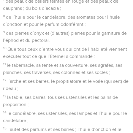
des peaux de béliers teintes en rouge et des peaux de
dauphins ; du bois d’acacia ;
8
de l’huile pour le candélabre, des aromates pour l’huile
d’onction et pour le parfum odoriférant ;
9
des pierres d’onyx et (d’autres) pierres pour la garniture de
l’éphod et du pectoral.
10
Que tous ceux d’entre vous qui ont de l’habileté viennent
exécuter tout ce que l’Éternel a commandé :
11
le tabernacle, sa tente et sa couverture, ses agrafes, ses
planches, ses traverses, ses colonnes et ses socles ;
12
l’arche et ses barres, le propitiatoire et le voile (qui sert) de
rideau ;
13
la table, ses barres, tous ses ustensiles et les pains de
proposition ;
14
le candélabre, ses ustensiles, ses lampes et l’huile pour le
candélabre ;
15
l’autel des parfums et ses barres ; l’huile d’onction et le