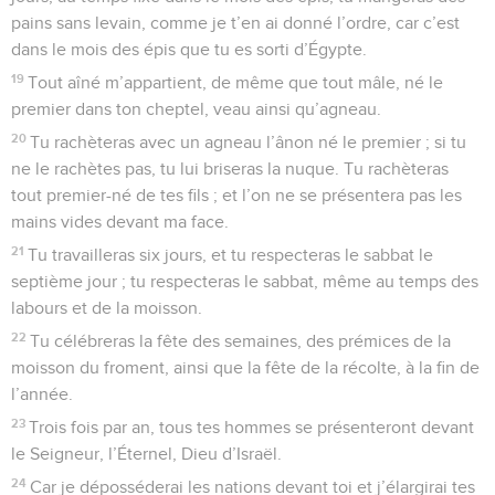
pains sans levain, comme je t’en ai donné l’ordre, car c’est
dans le mois des épis que tu es sorti d’Égypte.
19
Tout aîné m’appartient, de même que tout mâle, né le
premier dans ton cheptel, veau ainsi qu’agneau.
20
Tu rachèteras avec un agneau l’ânon né le premier ; si tu
ne le rachètes pas, tu lui briseras la nuque. Tu rachèteras
tout premier-né de tes fils ; et l’on ne se présentera pas les
mains vides devant ma face.
21
Tu travailleras six jours, et tu respecteras le sabbat le
septième jour ; tu respecteras le sabbat, même au temps des
labours et de la moisson.
22
Tu célébreras la fête des semaines, des prémices de la
moisson du froment, ainsi que la fête de la récolte, à la fin de
l’année.
23
Trois fois par an, tous tes hommes se présenteront devant
le Seigneur, l’Éternel, Dieu d’Israël.
24
Car je déposséderai les nations devant toi et j’élargirai tes