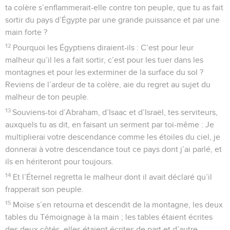
ta colère s’enflammerait-elle contre ton peuple, que tu as fait
sortir du pays d’Égypte par une grande puissance et par une
main forte ?
12
Pourquoi les Égyptiens diraient-ils : C’est pour leur
malheur qu’il les a fait sortir, c’est pour les tuer dans les
montagnes et pour les exterminer de la surface du sol ?
Reviens de l’ardeur de ta colère, aie du regret au sujet du
malheur de ton peuple.
13
Souviens-toi d’Abraham, d’Isaac et d’Israël, tes serviteurs,
auxquels tu as dit, en faisant un serment par toi-même : Je
multiplierai votre descendance comme les étoiles du ciel, je
donnerai à votre descendance tout ce pays dont j’ai parlé, et
ils en hériteront pour toujours.
14
Et l’Éternel regretta le malheur dont il avait déclaré qu’il
frapperait son peuple.
15
Moïse s’en retourna et descendit de la montagne, les deux
tables du Témoignage à la main ; les tables étaient écrites
des deux côtés, elles étaient écrites de part et d’autre.