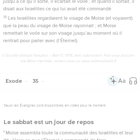
jusqu’à ce qu’il sorte, il écartait le voile ; et quand il sortait, il
disait aux Israélites ce qui lui avait été commandé.
35
Les Israélites regardaient le visage de Moïse (et voyaient)
que la peau du visage de Moïse rayonnait ; et Moïse
remettait le voile sur son visage jusqu’au moment où il
rentrait pour parler avec (l’Éternel).
© Société biblique française – Bibli’O, 1978, avec autorisation. Pour vous procurer
une Bible imprimée, rendez-vous sur www.editionsbiblio.fr
Exode
35
Seuls les Évangiles sont disponibles en vidéo pour le moment.
Le sabbat est un jour de repos
1
Moïse assembla toute la communauté des Israélites et leur