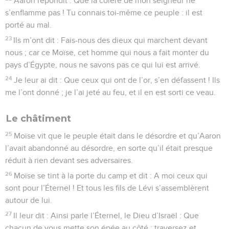
Aaron répondit : Que la colère de mon seigneur ne
s’enflamme pas ! Tu connais toi-même ce peuple : il est
porté au mal.
23
Ils m’ont dit : Fais-nous des dieux qui marchent devant
nous ; car ce Moïse, cet homme qui nous a fait monter du
pays d’Égypte, nous ne savons pas ce qui lui est arrivé.
24
Je leur ai dit : Que ceux qui ont de l’or, s’en défassent ! Ils
me l’ont donné ; je l’ai jeté au feu, et il en est sorti ce veau.
Le châtiment
25
Moïse vit que le peuple était dans le désordre et qu’Aaron
l’avait abandonné au désordre, en sorte qu’il était presque
réduit à rien devant ses adversaires.
26
Moïse se tint à la porte du camp et dit : A moi ceux qui
sont pour l’Éternel ! Et tous les fils de Lévi s’assemblèrent
autour de lui.
27
Il leur dit : Ainsi parle l’Éternel, le Dieu d’Israël : Que
chacun de vous mette son épée au côté ; traversez et