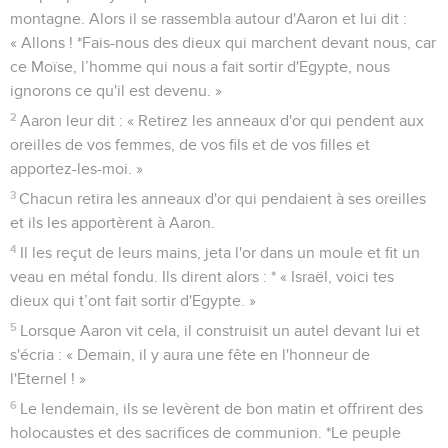
montagne. Alors il se rassembla autour d'Aaron et lui dit :
« Allons ! *Fais-nous des dieux qui marchent devant nous, car
ce Moïse, l’homme qui nous a fait sortir d'Egypte, nous
ignorons ce qu'il est devenu. »
2
Aaron leur dit : « Retirez les anneaux d'or qui pendent aux
oreilles de vos femmes, de vos fils et de vos filles et
apportez-les-moi. »
3
Chacun retira les anneaux d'or qui pendaient à ses oreilles
et ils les apportèrent à Aaron.
4
Il les reçut de leurs mains, jeta l'or dans un moule et fit un
veau en métal fondu. Ils dirent alors : * « Israël, voici tes
dieux qui t’ont fait sortir d'Egypte. »
5
Lorsque Aaron vit cela, il construisit un autel devant lui et
s'écria : « Demain, il y aura une fête en l'honneur de
l'Eternel ! »
6
Le lendemain, ils se levèrent de bon matin et offrirent des
holocaustes et des sacrifices de communion. *Le peuple