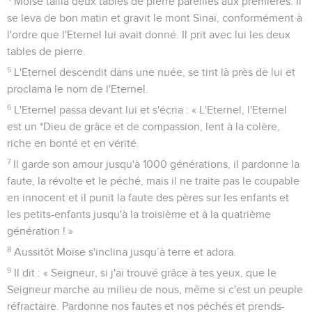
Moïse tailla deux tables de pierre pareilles aux premières. Il
se leva de bon matin et gravit le mont Sinaï, conformément à
l'ordre que l'Eternel lui avait donné. Il prit avec lui les deux
tables de pierre.
5
L'Eternel descendit dans une nuée, se tint là près de lui et
proclama le nom de l'Eternel.
6
L'Eternel passa devant lui et s'écria : « L'Eternel, l'Eternel
est un *Dieu de grâce et de compassion, lent à la colère,
riche en bonté et en vérité.
7
Il garde son amour jusqu'à 1000 générations, il pardonne la
faute, la révolte et le péché, mais il ne traite pas le coupable
en innocent et il punit la faute des pères sur les enfants et
les petits-enfants jusqu'à la troisième et à la quatrième
génération ! »
8
Aussitôt Moïse s'inclina jusqu’à terre et adora.
9
Il dit : « Seigneur, si j'ai trouvé grâce à tes yeux, que le
Seigneur marche au milieu de nous, même si c'est un peuple
réfractaire. Pardonne nos fautes et nos péchés et prends-