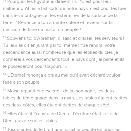
12
Pourquoi les Egyptiens diraient-ils : ‘C'est pour leur
malheur qu'il les a fait sortir de notre pays, c'est pour les tuer
dans les montagnes et les exterminer de la surface de la
terre’ ? Renonce à ton ardente colère et reviens sur ta
décision de faire du mal à ton peuple !
13
Souviens-toi d'Abraham, d'Isaac et d'Israël, tes serviteurs !
Tu leur as dit en jurant par toi-même : *‘Je rendrai votre
descendance aussi nombreuse que les étoiles du ciel, je
donnerai à vos descendants tout le pays dont j'ai parlé et ils
le posséderont pour toujours.’ »
14
L'Eternel renonça alors au mal qu'il avait déclaré vouloir
faire à son peuple.
15
Moïse repartit et descendit de la montagne, les deux
tables du témoignage dans la main. Les tables étaient écrites
des deux côtés, elles étaient écrites de chaque côté.
16
Elles étaient l’œuvre de Dieu et l'écriture était celle de
Dieu, gravée sur les tables.
17
Josué entendit le bruit que faisait le peuple en poussant