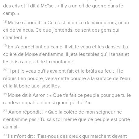
des cris et il dit à Moïse : « Il y a un cri de guerre dans le
camp. »
18
Moïse répondit : « Ce n'est ni un cri de vainqueurs, ni un
cri de vaincus. Ce que j'entends, ce sont des gens qui
chantent. »
19
En s’approchant du camp, il vit le veau et les danses. La
colère de Moïse s'enflamma. Il jeta les tables qu’il tenait et
les brisa au pied de la montagne.
20
Il prit le veau qu'ils avaient fait et le brûla au feu ; il le
réduisit en poudre, versa cette poudre à la surface de l'eau
et la fit boire aux Israélites.
21
Moïse dit à Aaron : « Que t'a fait ce peuple pour que tu le
rendes coupable d’un si grand péché ? »
22
Aaron répondit : « Que la colère de mon seigneur ne
s'enflamme pas ! Tu sais toi-même que ce peuple est porté
au mal.
23
Ils m'ont dit : ‘Fais-nous des dieux qui marchent devant