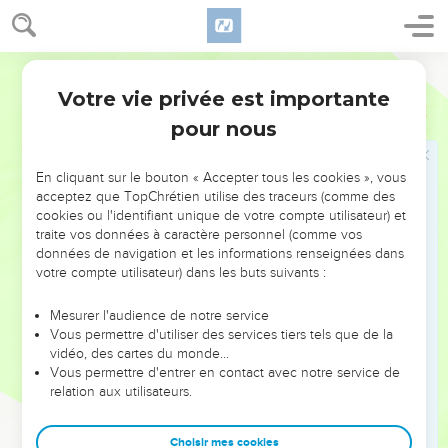
31
Tu diras aux Israélites : ‘Ce sera pour moi l'huile de
l'onction sainte au fil des générations.
32
On n'en versera pas sur le corps de n’importe qui et vous
Segond 21
n'en ferez aucune qui ait les mêmes proportions. Elle est
Votre vie privée est importante
Exode
30
sainte et vous la considérerez comme sainte.
pour nous
33
Toute personne qui fera un mélange semblable ou mettra
de cette huile sur une personne étrangère à la fonction de
En cliquant sur le bouton « Accepter tous les cookies », vous
prêtre sera exclue de son peuple.’ »
acceptez que TopChrétien utilise des traceurs (comme des
cookies ou l'identifiant unique de votre compte utilisateur) et
La fabrication du parfum sacré
traite vos données à caractère personnel (comme vos
données de navigation et les informations renseignées dans
34
L'Eternel dit à Moïse : « Prends des aromates : du stacté,
votre compte utilisateur) dans les buts suivants :
de l'ongle odorant, du galbanum et de l'encens pur, en
Mesurer l'audience de notre service
quantités égales.
Vous permettre d'utiliser des services tiers tels que de la
35
Tu feras avec cela un parfum mélangé selon l'art du
vidéo, des cartes du monde…
Vous permettre d'entrer en contact avec notre service de
parfumeur. Il sera salé, pur et saint.
relation aux utilisateurs.
36
Tu le réduiras en poudre et tu le mettras devant le
témoignage, dans la tente de la rencontre où je te
Choisir mes cookies