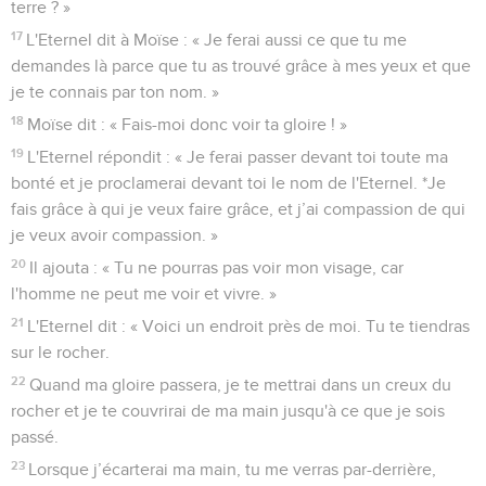
terre ? »
17
L'Eternel dit à Moïse : « Je ferai aussi ce que tu me
demandes là parce que tu as trouvé grâce à mes yeux et que
je te connais par ton nom. »
18
Moïse dit : « Fais-moi donc voir ta gloire ! »
19
L'Eternel répondit : « Je ferai passer devant toi toute ma
bonté et je proclamerai devant toi le nom de l'Eternel. *Je
fais grâce à qui je veux faire grâce, et j’ai compassion de qui
je veux avoir compassion. »
20
Il ajouta : « Tu ne pourras pas voir mon visage, car
l'homme ne peut me voir et vivre. »
21
L'Eternel dit : « Voici un endroit près de moi. Tu te tiendras
sur le rocher.
22
Quand ma gloire passera, je te mettrai dans un creux du
rocher et je te couvrirai de ma main jusqu'à ce que je sois
passé.
23
Lorsque j’écarterai ma main, tu me verras par-derrière,