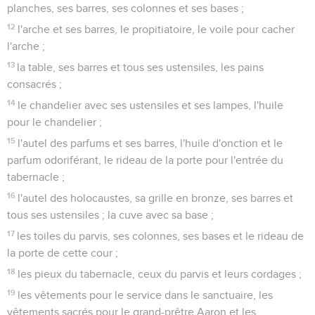
planches, ses barres, ses colonnes et ses bases ;
12
l'arche et ses barres, le propitiatoire, le voile pour cacher
l'arche ;
13
la table, ses barres et tous ses ustensiles, les pains
consacrés ;
14
le chandelier avec ses ustensiles et ses lampes, l'huile
pour le chandelier ;
15
l'autel des parfums et ses barres, l'huile d'onction et le
parfum odoriférant, le rideau de la porte pour l'entrée du
tabernacle ;
16
l'autel des holocaustes, sa grille en bronze, ses barres et
tous ses ustensiles ; la cuve avec sa base ;
17
les toiles du parvis, ses colonnes, ses bases et le rideau de
la porte de cette cour ;
18
les pieux du tabernacle, ceux du parvis et leurs cordages ;
19
les vêtements pour le service dans le sanctuaire, les
vêtements sacrés pour le grand-prêtre Aaron et les