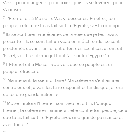
s'assit pour manger et pour boire ; puis ils se levèrent pour
s’amuser.
7
L'Eternel dit à Moïse : « Vas-y, descends. En effet, ton
peuple, celui que tu as fait sortir d'Egypte, s'est corrompu.
8
Ils se sont bien vite écartés de la voie que je leur avais
prescrite : ils se sont fait un veau en métal fondu, se sont
prosternés devant lui, lui ont offert des sacrifices et ont dit :
‘Israël, voici tes dieux qui t’ont fait sortir d'Egypte.’ »
9
L'Eternel dit à Moïse : « Je vois que ce peuple est un
peuple réfractaire.
10
Maintenant, laisse-moi faire ! Ma colère va s'enflammer
contre eux et je vais les faire disparaître, tandis que je ferai
de toi une grande nation. »
11
Moïse implora l'Eternel, son Dieu, et dit : « Pourquoi,
Eternel, ta colère s'enflammerait-elle contre ton peuple, celui
que tu as fait sortir d'Egypte avec une grande puissance et
avec force ?