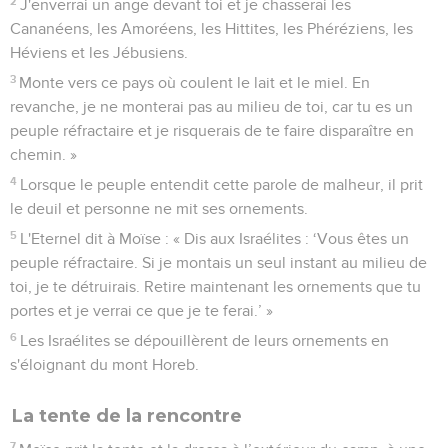
2
J'enverrai un ange devant toi et je chasserai les
Cananéens, les Amoréens, les Hittites, les Phéréziens, les
Héviens et les Jébusiens.
3
Monte vers ce pays où coulent le lait et le miel. En
revanche, je ne monterai pas au milieu de toi, car tu es un
peuple réfractaire et je risquerais de te faire disparaître en
chemin. »
4
Lorsque le peuple entendit cette parole de malheur, il prit
le deuil et personne ne mit ses ornements.
5
L'Eternel dit à Moïse : « Dis aux Israélites : ‘Vous êtes un
peuple réfractaire. Si je montais un seul instant au milieu de
toi, je te détruirais. Retire maintenant les ornements que tu
portes et je verrai ce que je te ferai.’ »
6
Les Israélites se dépouillèrent de leurs ornements en
s'éloignant du mont Horeb.
La tente de la rencontre
7