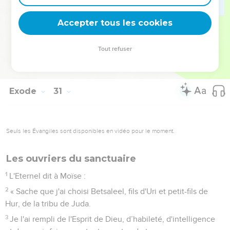
rencontrerai. Ce sera pour vous une chose très sainte.
37
Vous ne ferez pour vous aucun parfum qui ait les mêmes
Accepter tous les cookies
proportions. Vous le considérerez comme saint, consacré à
l'Eternel.
Tout refuser
38
Toute personne qui fera un parfum semblable pour le
sentir sera exclue de son peuple. »
Exode
31
Seuls les Évangiles sont disponibles en vidéo pour le moment.
Les ouvriers du sanctuaire
1
L'Eternel dit à Moïse :
2
« Sache que j'ai choisi Betsaleel, fils d'Uri et petit-fils de
Hur, de la tribu de Juda.
3
Je l'ai rempli de l'Esprit de Dieu, d’habileté, d'intelligence