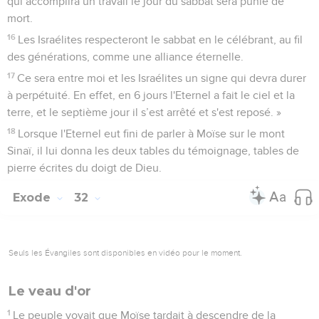
qui accomplira un travail le jour du sabbat sera punie de
mort.
16
Les Israélites respecteront le sabbat en le célébrant, au fil
des générations, comme une alliance éternelle.
17
Ce sera entre moi et les Israélites un signe qui devra durer
à perpétuité. En effet, en 6 jours l'Eternel a fait le ciel et la
terre, et le septième jour il s’est arrêté et s'est reposé. »
18
Lorsque l'Eternel eut fini de parler à Moïse sur le mont
Sinaï, il lui donna les deux tables du témoignage, tables de
pierre écrites du doigt de Dieu.
Exode
32
Seuls les Évangiles sont disponibles en vidéo pour le moment.
Le veau d'or
1
Le peuple voyait que Moïse tardait à descendre de la