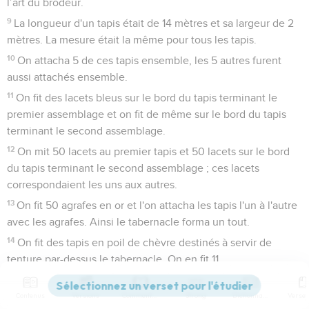
l’art du brodeur.
9
La longueur d'un tapis était de 14 mètres et sa largeur de 2
mètres. La mesure était la même pour tous les tapis.
10
On attacha 5 de ces tapis ensemble, les 5 autres furent
aussi attachés ensemble.
11
On fit des lacets bleus sur le bord du tapis terminant le
premier assemblage et on fit de même sur le bord du tapis
terminant le second assemblage.
12
On mit 50 lacets au premier tapis et 50 lacets sur le bord
du tapis terminant le second assemblage ; ces lacets
correspondaient les uns aux autres.
13
On fit 50 agrafes en or et l'on attacha les tapis l'un à l'autre
avec les agrafes. Ainsi le tabernacle forma un tout.
14
On fit des tapis en poil de chèvre destinés à servir de
tenture par-dessus le tabernacle. On en fit 11.
15
La longueur d'un tapis était de 15 mètres et sa largeur de 2
mètres. La mesure était la même pour les 11 tapis.
Contenus
Versions
Commentaires
Strong
Dictionnaire