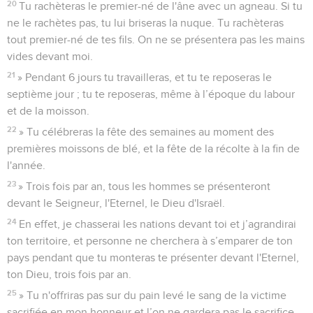
20
Tu rachèteras le premier-né de l'âne avec un agneau. Si tu
ne le rachètes pas, tu lui briseras la nuque. Tu rachèteras
tout premier-né de tes fils. On ne se présentera pas les mains
vides devant moi.
21
» Pendant 6 jours tu travailleras, et tu te reposeras le
septième jour ; tu te reposeras, même à l’époque du labour
et de la moisson.
22
» Tu célébreras la fête des semaines au moment des
premières moissons de blé, et la fête de la récolte à la fin de
l'année.
23
» Trois fois par an, tous les hommes se présenteront
devant le Seigneur, l'Eternel, le Dieu d'Israël.
24
En effet, je chasserai les nations devant toi et j’agrandirai
ton territoire, et personne ne cherchera à s’emparer de ton
pays pendant que tu monteras te présenter devant l'Eternel,
ton Dieu, trois fois par an.
25
» Tu n'offriras pas sur du pain levé le sang de la victime
sacrifiée en mon honneur et l’on ne gardera pas le sacrifice