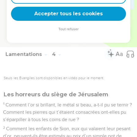
66
Tu les poursuivras de ta colère, tu les élimineras de la
Accepter tous les cookies
terre.
© Société biblique française – Bibli’O, 1997, avec autorisation. Pour vous procurer
Tout refuser
une Bible imprimée, rendez-vous sur www.editionsbiblio.fr
Lamentations
4
Seuls les Évangiles sont disponibles en vidéo pour le moment.
Les horreurs du siège de Jérusalem
1
Comment l’or si brillant, le métal si beau, a-t-il pu se ternir ?
Comment les pierres qui t’étaient consacrées ont-elles pu
s’éparpiller à tous les coins de rue ?
2
Comment les enfants de Sion, eux qui valaient leur pesant
d’or, peuvent-ils être estimés au prix d’un simple pot de