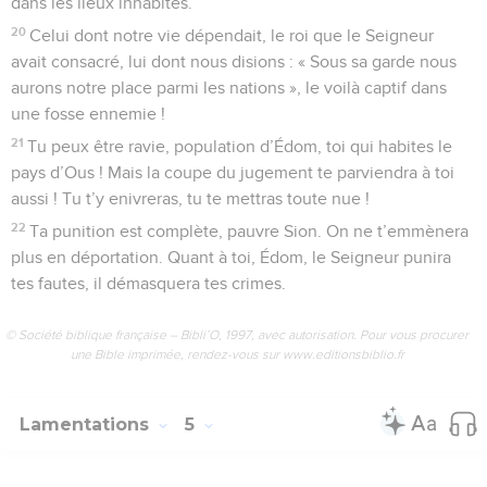
dans les lieux inhabités.
20
Celui dont notre vie dépendait, le roi que le Seigneur
avait consacré, lui dont nous disions : « Sous sa garde nous
aurons notre place parmi les nations », le voilà captif dans
une fosse ennemie !
21
Tu peux être ravie, population d’Édom, toi qui habites le
pays d’Ous ! Mais la coupe du jugement te parviendra à toi
aussi ! Tu t’y enivreras, tu te mettras toute nue !
22
Ta punition est complète, pauvre Sion. On ne t’emmènera
plus en déportation. Quant à toi, Édom, le Seigneur punira
tes fautes, il démasquera tes crimes.
© Société biblique française – Bibli’O, 1997, avec autorisation. Pour vous procurer
une Bible imprimée, rendez-vous sur www.editionsbiblio.fr
Lamentations
5