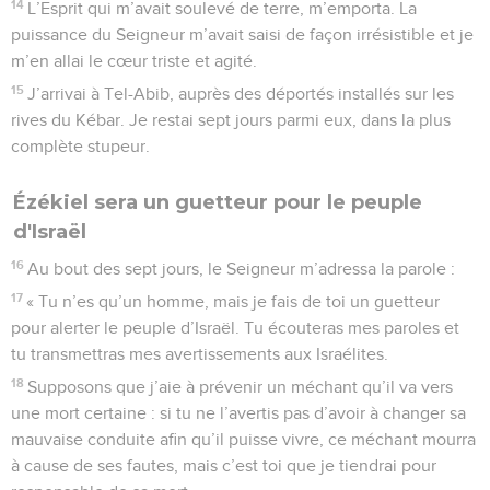
14
L’Esprit qui m’avait soulevé de terre, m’emporta. La
puissance du Seigneur m’avait saisi de façon irrésistible et je
m’en allai le cœur triste et agité.
15
J’arrivai à Tel-Abib, auprès des déportés installés sur les
rives du Kébar. Je restai sept jours parmi eux, dans la plus
complète stupeur.
Ézékiel sera un guetteur pour le peuple
d'Israël
16
Au bout des sept jours, le Seigneur m’adressa la parole :
17
« Tu n’es qu’un homme, mais je fais de toi un guetteur
pour alerter le peuple d’Israël. Tu écouteras mes paroles et
tu transmettras mes avertissements aux Israélites.
18
Supposons que j’aie à prévenir un méchant qu’il va vers
une mort certaine : si tu ne l’avertis pas d’avoir à changer sa
mauvaise conduite afin qu’il puisse vivre, ce méchant mourra
à cause de ses fautes, mais c’est toi que je tiendrai pour