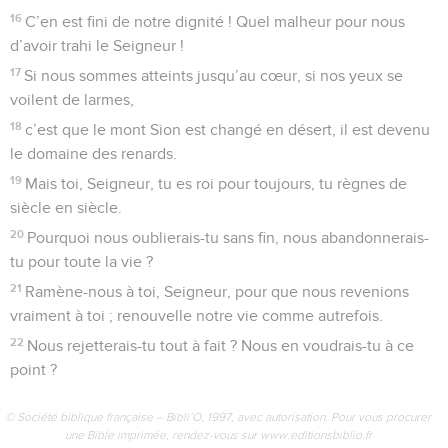
16
C’en est fini de notre dignité ! Quel malheur pour nous
d’avoir trahi le Seigneur !
17
Si nous sommes atteints jusqu’au cœur, si nos yeux se
voilent de larmes,
18
c’est que le mont Sion est changé en désert, il est devenu
le domaine des renards.
19
Mais toi, Seigneur, tu es roi pour toujours, tu règnes de
siècle en siècle.
20
Pourquoi nous oublierais-tu sans fin, nous abandonnerais-
tu pour toute la vie ?
21
Ramène-nous à toi, Seigneur, pour que nous revenions
vraiment à toi ; renouvelle notre vie comme autrefois.
22
Nous rejetterais-tu tout à fait ? Nous en voudrais-tu à ce
point ?
© Société biblique française – Bibli’O, 1997, avec autorisation. Pour vous procurer
une Bible imprimée, rendez-vous sur www.editionsbiblio.fr