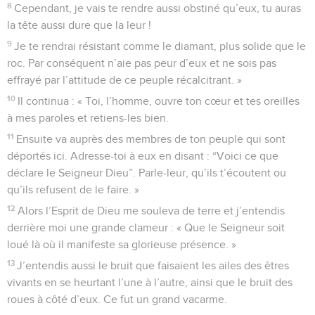
8
Cependant, je vais te rendre aussi obstiné qu’eux, tu auras
la tête aussi dure que la leur !
9
Je te rendrai résistant comme le diamant, plus solide que le
roc. Par conséquent n’aie pas peur d’eux et ne sois pas
effrayé par l’attitude de ce peuple récalcitrant. »
10
Il continua : « Toi, l’homme, ouvre ton cœur et tes oreilles
à mes paroles et retiens-les bien.
11
Ensuite va auprès des membres de ton peuple qui sont
déportés ici. Adresse-toi à eux en disant : “Voici ce que
déclare le Seigneur Dieu”. Parle-leur, qu’ils t’écoutent ou
qu’ils refusent de le faire. »
12
Alors l’Esprit de Dieu me souleva de terre et j’entendis
derrière moi une grande clameur : « Que le Seigneur soit
loué là où il manifeste sa glorieuse présence. »
13
J’entendis aussi le bruit que faisaient les ailes des êtres
vivants en se heurtant l’une à l’autre, ainsi que le bruit des
roues à côté d’eux. Ce fut un grand vacarme.