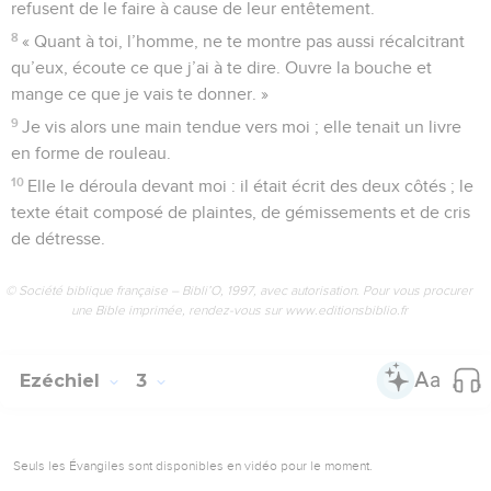
refusent de le faire à cause de leur entêtement.
8
« Quant à toi, l’homme, ne te montre pas aussi récalcitrant
qu’eux, écoute ce que j’ai à te dire. Ouvre la bouche et
mange ce que je vais te donner. »
9
Je vis alors une main tendue vers moi ; elle tenait un livre
en forme de rouleau.
10
Elle le déroula devant moi : il était écrit des deux côtés ; le
texte était composé de plaintes, de gémissements et de cris
de détresse.
© Société biblique française – Bibli’O, 1997, avec autorisation. Pour vous procurer
une Bible imprimée, rendez-vous sur www.editionsbiblio.fr
Ezéchiel
3
Seuls les Évangiles sont disponibles en vidéo pour le moment.