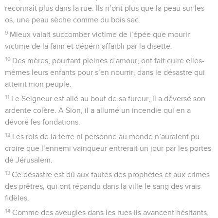
reconnaît plus dans la rue. Ils n’ont plus que la peau sur les
os, une peau sèche comme du bois sec.
9
Mieux valait succomber victime de l’épée que mourir
victime de la faim et dépérir affaibli par la disette.
10
Des mères, pourtant pleines d’amour, ont fait cuire elles-
mêmes leurs enfants pour s’en nourrir, dans le désastre qui
atteint mon peuple.
11
Le Seigneur est allé au bout de sa fureur, il a déversé son
ardente colère. A Sion, il a allumé un incendie qui en a
dévoré les fondations.
12
Les rois de la terre ni personne au monde n’auraient pu
croire que l’ennemi vainqueur entrerait un jour par les portes
de Jérusalem.
13
Ce désastre est dû aux fautes des prophètes et aux crimes
des prêtres, qui ont répandu dans la ville le sang des vrais
fidèles.
14
Comme des aveugles dans les rues ils avancent hésitants,