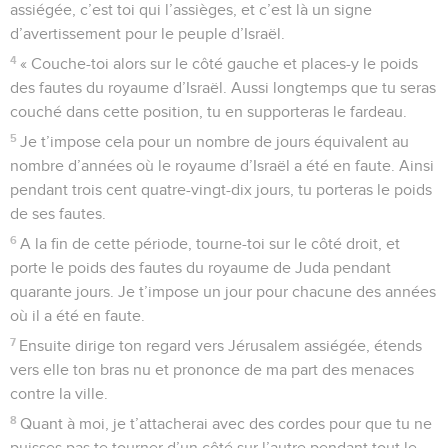
assiégée, c’est toi qui l’assièges, et c’est là un signe
d’avertissement pour le peuple d’Israël.
4
« Couche-toi alors sur le côté gauche et places-y le poids
des fautes du royaume d’Israël. Aussi longtemps que tu seras
couché dans cette position, tu en supporteras le fardeau.
5
Je t’impose cela pour un nombre de jours équivalent au
nombre d’années où le royaume d’Israël a été en faute. Ainsi
pendant trois cent quatre-vingt-dix jours, tu porteras le poids
de ses fautes.
6
A la fin de cette période, tourne-toi sur le côté droit, et
porte le poids des fautes du royaume de Juda pendant
quarante jours. Je t’impose un jour pour chacune des années
où il a été en faute.
7
Ensuite dirige ton regard vers Jérusalem assiégée, étends
vers elle ton bras nu et prononce de ma part des menaces
contre la ville.
8
Quant à moi, je t’attacherai avec des cordes pour que tu ne
puisses pas te tourner d’un côté sur l’autre pendant tout le