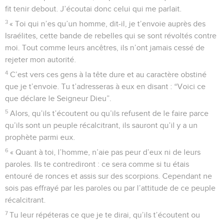
fit tenir debout. J’écoutai donc celui qui me parlait.
3
« Toi qui n’es qu’un homme, dit-il, je t’envoie auprès des
Israélites, cette bande de rebelles qui se sont révoltés contre
moi. Tout comme leurs ancêtres, ils n’ont jamais cessé de
rejeter mon autorité.
4
C’est vers ces gens à la tête dure et au caractère obstiné
que je t’envoie. Tu t’adresseras à eux en disant : “Voici ce
que déclare le Seigneur Dieu”.
5
Alors, qu’ils t’écoutent ou qu’ils refusent de le faire parce
qu’ils sont un peuple récalcitrant, ils sauront qu’il y a un
prophète parmi eux.
6
« Quant à toi, l’homme, n’aie pas peur d’eux ni de leurs
paroles. Ils te contrediront : ce sera comme si tu étais
entouré de ronces et assis sur des scorpions. Cependant ne
sois pas effrayé par les paroles ou par l’attitude de ce peuple
récalcitrant.
7
Tu leur répéteras ce que je te dirai, qu’ils t’écoutent ou