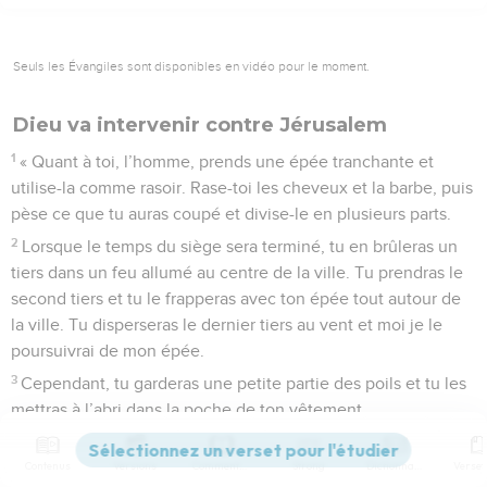
Seuls les Évangiles sont disponibles en vidéo pour le moment.
Dieu va intervenir contre Jérusalem
1
« Quant à toi, l’homme, prends une épée tranchante et
utilise-la comme rasoir. Rase-toi les cheveux et la barbe, puis
pèse ce que tu auras coupé et divise-le en plusieurs parts.
2
Lorsque le temps du siège sera terminé, tu en brûleras un
tiers dans un feu allumé au centre de la ville. Tu prendras le
second tiers et tu le frapperas avec ton épée tout autour de
la ville. Tu disperseras le dernier tiers au vent et moi je le
poursuivrai de mon épée.
3
Cependant, tu garderas une petite partie des poils et tu les
mettras à l’abri dans la poche de ton vêtement.
4
Tu en prélèveras quelques-uns pour les jeter au feu et les
Contenus
Versions
Commentaires
Strong
Dictionnaire
brûler ; et le feu atteindra tout le peuple d’Israël.