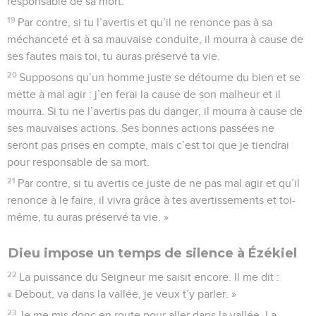
responsable de sa mort.
19
Par contre, si tu l’avertis et qu’il ne renonce pas à sa
méchanceté et à sa mauvaise conduite, il mourra à cause de
ses fautes mais toi, tu auras préservé ta vie.
20
Supposons qu’un homme juste se détourne du bien et se
mette à mal agir : j’en ferai la cause de son malheur et il
mourra. Si tu ne l’avertis pas du danger, il mourra à cause de
ses mauvaises actions. Ses bonnes actions passées ne
seront pas prises en compte, mais c’est toi que je tiendrai
pour responsable de sa mort.
21
Par contre, si tu avertis ce juste de ne pas mal agir et qu’il
renonce à le faire, il vivra grâce à tes avertissements et toi-
même, tu auras préservé ta vie. »
Dieu impose un temps de silence à Ézékiel
22
La puissance du Seigneur me saisit encore. Il me dit :
« Debout, va dans la vallée, je veux t’y parler. »
23
Je me mis donc en route pour aller dans la vallée. La