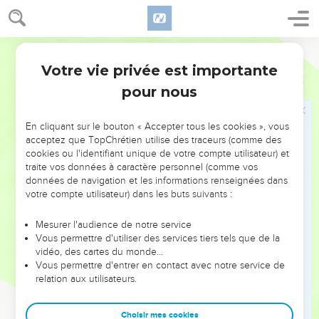
mes soupirs et à mes cris. »
57
Quand je t’ai appelé, tu t’es approché et tu m’as dit :
« N’aie pas peur. »
Français Courant
58
Seigneur, tu as plaidé pour moi, tu m’as sauvé la vie.
Votre vie privée est importante
Lamentations
3
59
Seigneur, tu as vu quel tort on m’a fait, rends-moi donc
pour nous
justice.
60
Tu as vu comment on s’est vengé de moi, tu as vu les
En cliquant sur le bouton « Accepter tous les cookies », vous
projets qu’on formait contre moi.
acceptez que TopChrétien utilise des traceurs (comme des
cookies ou l'identifiant unique de votre compte utilisateur) et
61
Seigneur, tu as entendu ces insultes, tout ce qu’on
traite vos données à caractère personnel (comme vos
projetait contre moi.
données de navigation et les informations renseignées dans
votre compte utilisateur) dans les buts suivants :
62
Les discours et les pensées de mes adversaires sont
tournés contre moi tous les jours.
Mesurer l'audience de notre service
63
Regarde tout ce qu’ils font : je suis le sujet de leurs
Vous permettre d'utiliser des services tiers tels que de la
vidéo, des cartes du monde…
chansons.
Vous permettre d'entrer en contact avec notre service de
64
Seigneur, tu les traiteras en retour comme ils m’ont traité.
relation aux utilisateurs.
65
Tu rendras leur esprit aveugle, ce sera ta malédiction sur
eux.
Choisir mes cookies