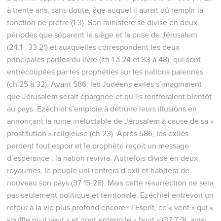
à trente ans, sans doute, âge auquel il aurait dû remplir la
fonction de prêtre (1.3). Son ministère se divise en deux
périodes que séparent le siège et la prise de Jérusalem
(24.1 ; 33.21) et auxquelles correspondent les deux
principales parties du livre (ch.1 à 24 et 33 à 48), qui sont
entrecoupées par les prophéties sur les nations païennes
(ch.25 à 32). Avant 586, les Judéens exilés s’imaginaient
que Jérusalem serait épargnée et qu’ils rentreraient bientôt
au pays. Ezéchiel s’emploie à détruire leurs illusions en
annonçant la ruine inéluctable de Jérusalem à cause de sa «
prostitution » religieuse (ch.23). Après 586, les exilés
perdent tout espoir et le prophète reçoit un message
d’espérance : la nation revivra. Autrefois divisé en deux
royaumes, le peuple uni rentrera d’exil et habitera de
nouveau son pays (37.15-28). Mais cette résurrection ne sera
pas seulement politique et territoriale. Ezéchiel entrevoit un
retour à la vie plus profond encore : l’Esprit, ce « vent » qui «
souffle où il veut » et dont entend le « bruit » (37.7,9), ainsi