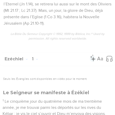
l’Eternel (Jn 1.14), se retirera lui aussi sur le mont des Oliviers
(Mt 21.17 ; Lc 21.37). Mais, un jour, la gloire de Dieu, déjà
présente dans l’Eglise (1 Co 3.16), habitera la Nouvelle
Jérusalem (Ap 21.10-11).
La Bible Du Semeur Copyright © 1992, 1999 by Biblica, Inc.® Used by
permission. All rights reserved worldwide.
Ezéchiel
1
Seuls les Évangiles sont disponibles en vidéo pour le moment.
Le Seigneur se manifeste à Ézékiel
1
Le cinquième jour du quatrième mois de ma trentième
année, je me trouvai parmi les déportés sur les rives du
Kébar ; je vis le ciel s’ouvrir et Dieu m’envoya des visions.