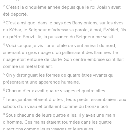
2
C’était la cinquième année depuis que le roi Joakin avait
été déporté.
3
C’est ainsi que, dans le pays des Babyloniens, sur les rives
du Kébar, le Seigneur m’adressa sa parole, à moi, Ézékiel, fils
du prêtre Bouzi ; là, la puissance du Seigneur me saisit.
4
Voici ce que je vis : une rafale de vent arrivait du nord,
amenant un gros nuage d’où jaillissaient des flammes. Le
nuage était entouré de clarté. Son centre embrasé scintillait
comme un métal brillant.
5
On y distinguait les formes de quatre êtres vivants qui
présentaient une apparence humaine.
6
Chacun d’eux avait quatre visages et quatre ailes.
7
Leurs jambes étaient droites ; leurs pieds ressemblaient aux
sabots d’un veau et brillaient comme du bronze poli.
8
Sous chacune de leurs quatre ailes, il y avait une main
d’homme. Ces mains étaient tournées dans les quatre
directions comme leurs visages et leurs ailes.