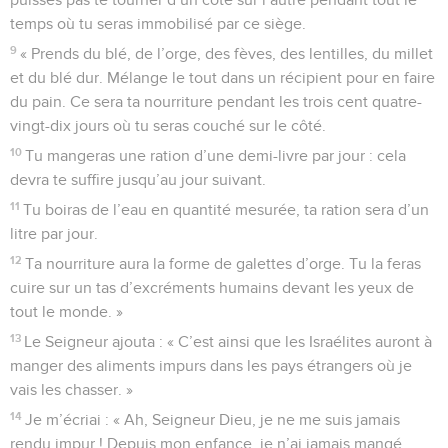
temps où tu seras immobilisé par ce siège.
9
« Prends du blé, de l’orge, des fèves, des lentilles, du millet
et du blé dur. Mélange le tout dans un récipient pour en faire
du pain. Ce sera ta nourriture pendant les trois cent quatre-
vingt-dix jours où tu seras couché sur le côté.
10
Tu mangeras une ration d’une demi-livre par jour : cela
devra te suffire jusqu’au jour suivant.
11
Tu boiras de l’eau en quantité mesurée, ta ration sera d’un
litre par jour.
12
Ta nourriture aura la forme de galettes d’orge. Tu la feras
cuire sur un tas d’excréments humains devant les yeux de
tout le monde. »
13
Le Seigneur ajouta : « C’est ainsi que les Israélites auront à
manger des aliments impurs dans les pays étrangers où je
vais les chasser. »
14
Je m’écriai : « Ah, Seigneur Dieu, je ne me suis jamais
rendu impur ! Depuis mon enfance, je n’ai jamais mangé