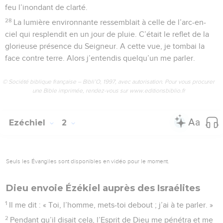
feu l’inondant de clarté.
28
La lumière environnante ressemblait à celle de l’arc-en-
ciel qui resplendit en un jour de pluie. C’était le reflet de la
glorieuse présence du Seigneur. A cette vue, je tombai la
face contre terre. Alors j’entendis quelqu’un me parler.
© Société biblique française – Bibli’O, 1997, avec autorisation. Pour vous procurer
une Bible imprimée, rendez-vous sur www.editionsbiblio.fr
Ezéchiel
2
Seuls les Évangiles sont disponibles en vidéo pour le moment.
Dieu envoie Ézékiel auprès des Israélites
1
Il me dit : « Toi, l’homme, mets-toi debout ; j’ai à te parler. »
2
Pendant qu’il disait cela, l’Esprit de Dieu me pénétra et me