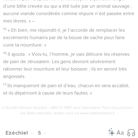
d’une bête crevée ou qui a été tuée par un animal sauvage ;
aucune viande considérée comme impure n’est passée entre
mes lèvres. » –
15
« Eh bien, me répondit-il, je t’accorde de remplacer les
excréments humains par de la bouse de vache pour faire
cuire ta nourriture. »
16
Il ajouta : « Vois-tu, l’homme, je vais détruire les réserves
de pain de Jérusalem. Les gens devront sévèrement
rationner leur nourriture et leur boisson ; ils en seront très
angoissés.
17
Ils manqueront de pain et d’eau, chacun en sera accablé,
et ils dépériront à cause de leurs fautes. »
© Société biblique française – Bibli’O, 1997, avec autorisation. Pour vous procurer
une Bible imprimée, rendez-vous sur www.editionsbiblio.fr
Ezéchiel
5