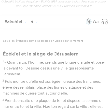
© Société biblique française – Bibli’O, 1997, avec autorisation. Pour vous procurer
une Bible imprimée, rendez-vous sur www.editionsbiblio.fr
Ezéchiel
4
Seuls les Évangiles sont disponibles en vidéo pour le moment.
Ézékiel et le siège de Jérusalem
1
« Quant à toi, l’homme, prends une brique d’argile et pose-
la devant toi. Dessine dessus une ville qui représente
Jérusalem.
2
Puis montre qu’elle est assiégée : creuse des tranchées,
élève des remblais, place des lignes d’attaque et des
machines de guerre tout autour d’elle.
3
Prends ensuite une plaque de fer et dispose-la comme un
mur entre toi et la ville. Fixe ton regard sur la ville : elle est