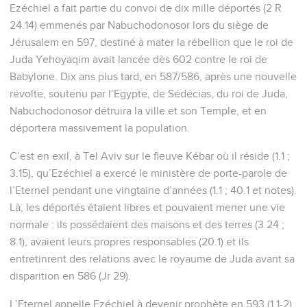
Ezéchiel a fait partie du convoi de dix mille déportés (2 R
24.14) emmenés par Nabuchodonosor lors du siège de
Jérusalem en 597, destiné à mater la rébellion que le roi de
Juda Yehoyaqim avait lancée dès 602 contre le roi de
Babylone. Dix ans plus tard, en 587/586, après une nouvelle
révolte, soutenu par l’Egypte, de Sédécias, du roi de Juda,
Nabuchodonosor détruira la ville et son Temple, et en
déportera massivement la population.
C’est en exil, à Tel Aviv sur le fleuve Kébar où il réside (1.1 ;
3.15), qu’Ezéchiel a exercé le ministère de porte-parole de
l’Eternel pendant une vingtaine d’années (1.1 ; 40.1 et notes).
Là, les déportés étaient libres et pouvaient mener une vie
normale : ils possédaient des maisons et des terres (3.24 ;
8.1), avaient leurs propres responsables (20.1) et ils
entretinrent des relations avec le royaume de Juda avant sa
disparition en 586 (Jr 29).
L’Eternel appelle Ezéchiel à devenir prophète en 593 (1.1-2),