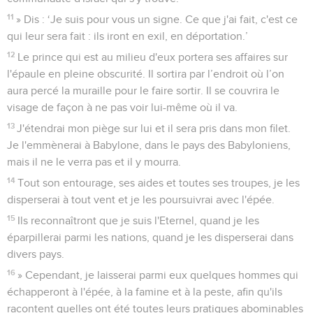
11
» Dis : ‘Je suis pour vous un signe. Ce que j'ai fait, c'est ce
qui leur sera fait : ils iront en exil, en déportation.’
12
Le prince qui est au milieu d'eux portera ses affaires sur
l'épaule en pleine obscurité. Il sortira par l’endroit où l’on
aura percé la muraille pour le faire sortir. Il se couvrira le
visage de façon à ne pas voir lui-même où il va.
13
J'étendrai mon piège sur lui et il sera pris dans mon filet.
Je l'emmènerai à Babylone, dans le pays des Babyloniens,
mais il ne le verra pas et il y mourra.
14
Tout son entourage, ses aides et toutes ses troupes, je les
disperserai à tout vent et je les poursuivrai avec l'épée.
15
Ils reconnaîtront que je suis l'Eternel, quand je les
éparpillerai parmi les nations, quand je les disperserai dans
divers pays.
16
» Cependant, je laisserai parmi eux quelques hommes qui
échapperont à l'épée, à la famine et à la peste, afin qu'ils
racontent quelles ont été toutes leurs pratiques abominables