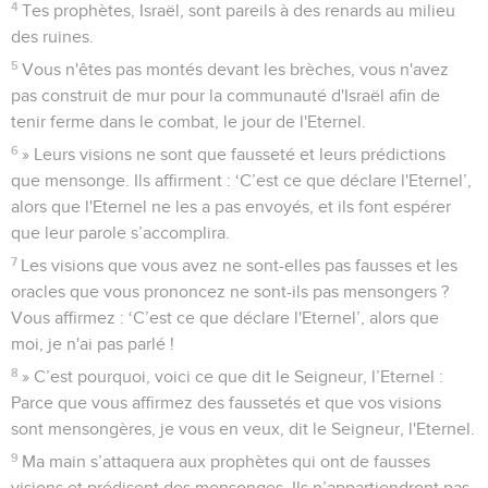
4
Tes prophètes, Israël, sont pareils à des renards au milieu
des ruines.
5
Vous n'êtes pas montés devant les brèches, vous n'avez
pas construit de mur pour la communauté d'Israël afin de
tenir ferme dans le combat, le jour de l'Eternel.
6
» Leurs visions ne sont que fausseté et leurs prédictions
que mensonge. Ils affirment : ‘C’est ce que déclare l'Eternel’,
alors que l'Eternel ne les a pas envoyés, et ils font espérer
que leur parole s’accomplira.
7
Les visions que vous avez ne sont-elles pas fausses et les
oracles que vous prononcez ne sont-ils pas mensongers ?
Vous affirmez : ‘C’est ce que déclare l'Eternel’, alors que
moi, je n'ai pas parlé !
8
» C’est pourquoi, voici ce que dit le Seigneur, l’Eternel :
Parce que vous affirmez des faussetés et que vos visions
sont mensongères, je vous en veux, dit le Seigneur, l'Eternel.
9
Ma main s’attaquera aux prophètes qui ont de fausses
visions et prédisent des mensonges. Ils n’appartiendront pas