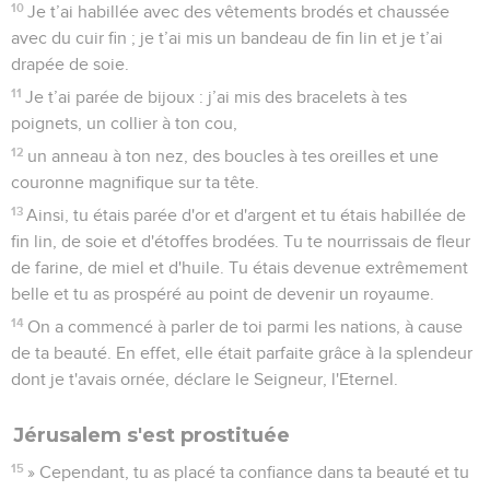
10
Je t’ai habillée avec des vêtements brodés et chaussée
avec du cuir fin ; je t’ai mis un bandeau de fin lin et je t’ai
drapée de soie.
11
Je t’ai parée de bijoux : j’ai mis des bracelets à tes
poignets, un collier à ton cou,
12
un anneau à ton nez, des boucles à tes oreilles et une
couronne magnifique sur ta tête.
13
Ainsi, tu étais parée d'or et d'argent et tu étais habillée de
fin lin, de soie et d'étoffes brodées. Tu te nourrissais de fleur
de farine, de miel et d'huile. Tu étais devenue extrêmement
belle et tu as prospéré au point de devenir un royaume.
14
On a commencé à parler de toi parmi les nations, à cause
de ta beauté. En effet, elle était parfaite grâce à la splendeur
dont je t'avais ornée, déclare le Seigneur, l'Eternel.
Jérusalem s'est prostituée
15
» Cependant, tu as placé ta confiance dans ta beauté et tu