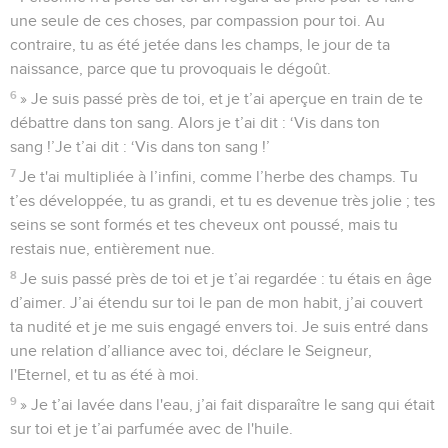
une seule de ces choses, par compassion pour toi. Au
contraire, tu as été jetée dans les champs, le jour de ta
naissance, parce que tu provoquais le dégoût.
6
» Je suis passé près de toi, et je t’ai aperçue en train de te
débattre dans ton sang. Alors je t’ai dit : ‘Vis dans ton
sang !’Je t’ai dit : ‘Vis dans ton sang !’
7
Je t'ai multipliée à l’infini, comme l’herbe des champs. Tu
t’es développée, tu as grandi, et tu es devenue très jolie ; tes
seins se sont formés et tes cheveux ont poussé, mais tu
restais nue, entièrement nue.
8
Je suis passé près de toi et je t’ai regardée : tu étais en âge
d’aimer. J’ai étendu sur toi le pan de mon habit, j’ai couvert
ta nudité et je me suis engagé envers toi. Je suis entré dans
une relation d’alliance avec toi, déclare le Seigneur,
l'Eternel, et tu as été à moi.
9
» Je t’ai lavée dans l'eau, j’ai fait disparaître le sang qui était
sur toi et je t’ai parfumée avec de l'huile.