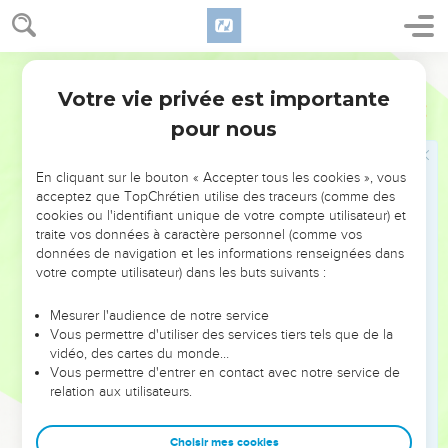
n'ayez aucune compassion !
6
Tuez les vieillards, les jeunes hommes et les jeunes filles,
Segond 21
les enfants et les femmes jusqu’à l’extermination, mais
Votre vie privée est importante
n'approchez pas de tous ceux qui ont la marque sur eux !
Ezéchiel
9
Commencez par mon sanctuaire ! » Ils ont donc commencé
pour nous
par les anciens qui étaient devant le temple.
7
Il leur a dit : « Rendez le temple impur et remplissez de
En cliquant sur le bouton « Accepter tous les cookies », vous
acceptez que TopChrétien utilise des traceurs (comme des
victimes les deux parvis attenants ! Sortez ! » Alors ils sont
cookies ou l'identifiant unique de votre compte utilisateur) et
sortis et se sont mis à frapper dans la ville.
traite vos données à caractère personnel (comme vos
8
Pendant qu’ils frappaient, j’étais resté là. Je suis tombé le
données de navigation et les informations renseignées dans
votre compte utilisateur) dans les buts suivants :
visage contre terre et je me suis écrié : « Ah ! Seigneur
Eternel, vas-tu détruire tout ce qui reste d'Israël en déversant
Mesurer l'audience de notre service
ta fureur sur Jérusalem ? »
Vous permettre d'utiliser des services tiers tels que de la
9
vidéo, des cartes du monde…
Il m’a répondu : « La faute de la communauté d'Israël et de
Vous permettre d'entrer en contact avec notre service de
Juda est immensément grande. Le pays est rempli de
relation aux utilisateurs.
meurtres, la ville est pleine de perversion, car ils disent :
‘L'Eternel a abandonné le pays, l'Eternel ne voit rien.’
Choisir mes cookies