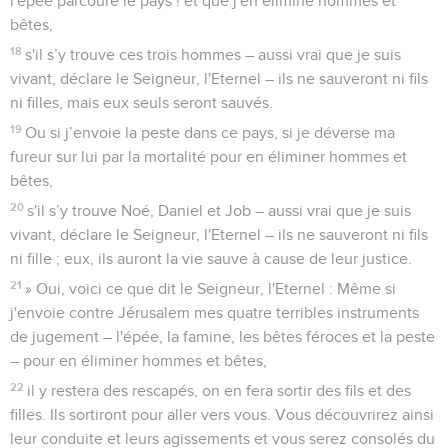
l'épée parcoure le pays !’et que j'en élimine hommes et
bêtes,
18
s'il s’y trouve ces trois hommes – aussi vrai que je suis
vivant, déclare le Seigneur, l'Eternel – ils ne sauveront ni fils
ni filles, mais eux seuls seront sauvés.
19
Ou si j’envoie la peste dans ce pays, si je déverse ma
fureur sur lui par la mortalité pour en éliminer hommes et
bêtes,
20
s'il s’y trouve Noé, Daniel et Job – aussi vrai que je suis
vivant, déclare le Seigneur, l'Eternel – ils ne sauveront ni fils
ni fille ; eux, ils auront la vie sauve à cause de leur justice.
21
» Oui, voici ce que dit le Seigneur, l'Eternel : Même si
j'envoie contre Jérusalem mes quatre terribles instruments
de jugement – l'épée, la famine, les bêtes féroces et la peste
– pour en éliminer hommes et bêtes,
22
il y restera des rescapés, on en fera sortir des fils et des
filles. Ils sortiront pour aller vers vous. Vous découvrirez ainsi
leur conduite et leurs agissements et vous serez consolés du