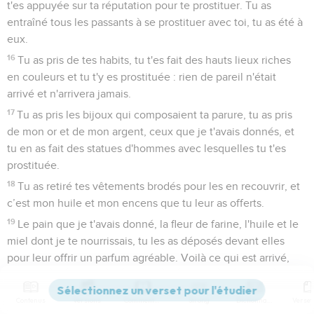
t'es appuyée sur ta réputation pour te prostituer. Tu as
entraîné tous les passants à se prostituer avec toi, tu as été à
eux.
16
Tu as pris de tes habits, tu t'es fait des hauts lieux riches
en couleurs et tu t'y es prostituée : rien de pareil n'était
arrivé et n'arrivera jamais.
17
Tu as pris les bijoux qui composaient ta parure, tu as pris
de mon or et de mon argent, ceux que je t'avais donnés, et
tu en as fait des statues d'hommes avec lesquelles tu t'es
prostituée.
18
Tu as retiré tes vêtements brodés pour les en recouvrir, et
c’est mon huile et mon encens que tu leur as offerts.
19
Le pain que je t'avais donné, la fleur de farine, l'huile et le
miel dont je te nourrissais, tu les as déposés devant elles
pour leur offrir un parfum agréable. Voilà ce qui est arrivé,
déclare le Seigneur, l'Eternel.
20
Tu as pris tes fils et tes filles, ceux que tu m'avais donnés,
Contenus
Versions
Commentaires
Strong
Dictionnaire
et tu les leur as sacrifiés pour qu'elles les dévorent. Tes