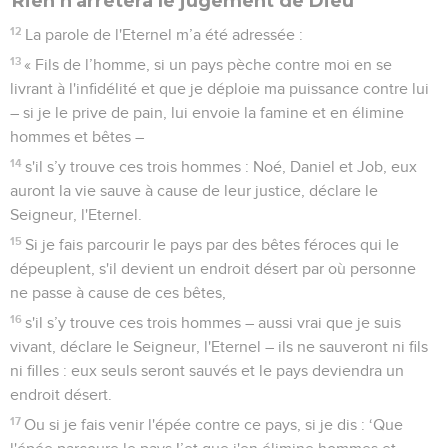
Rien n'arrêtera le jugement de Dieu
12
La parole de l'Eternel m’a été adressée :
13
« Fils de l’homme, si un pays pèche contre moi en se
livrant à l'infidélité et que je déploie ma puissance contre lui
– si je le prive de pain, lui envoie la famine et en élimine
hommes et bêtes –
14
s'il s’y trouve ces trois hommes : Noé, Daniel et Job, eux
auront la vie sauve à cause de leur justice, déclare le
Seigneur, l'Eternel.
15
Si je fais parcourir le pays par des bêtes féroces qui le
dépeuplent, s'il devient un endroit désert par où personne
ne passe à cause de ces bêtes,
16
s'il s’y trouve ces trois hommes – aussi vrai que je suis
vivant, déclare le Seigneur, l'Eternel – ils ne sauveront ni fils
ni filles : eux seuls seront sauvés et le pays deviendra un
endroit désert.
17
Ou si je fais venir l'épée contre ce pays, si je dis : ‘Que