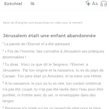
Ezéchiel
16
Seuls les Évangiles sont disponibles en vidéo pour le moment.
Jérusalem était une enfant abandonnée
1
La parole de l'Eternel m’a été adressée :
2
« Fils de l’homme, fais connaître à Jérusalem ses pratiques
abominables !
3
Tu diras : Voici ce que dit le Seigneur, l'Eternel, à
Jérusalem : Par ton origine et ta naissance, tu es du pays de
Canaan. Ton père était un Amoréen, et ta mère une Hittite.
4
A ta naissance, le jour où tu es née, ton cordon ombilical
n'a pas été coupé, tu n'as pas été lavée dans l'eau pour être
purifiée, ni frottée avec du sel, ni enveloppée dans des
langes.
5
Personne n'a porté sur toi un regard de pitié pour te faire