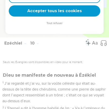
10
Moi aussi, j’aurai un regard dépourvu de pitié, je n'aurai
aucune compassion. Je ferai retomber leur conduite sur leur
Accepter tous les cookies
tête. »
11
Puis l'homme en habit de lin, celui qui portait du matériel
Tout refuser
de scribe à la ceinture, a fait son rapport en disant : « J'ai fait
tout ce que tu m'as ordonné. »
Ezéchiel
10
Seuls les Évangiles sont disponibles en vidéo pour le moment.
Dieu se manifeste de nouveau à Ézékiel
1
J’ai regardé et j’ai vu, sur la voûte céleste qui était au-
dessus de la tête des chérubins, comme une pierre de saphir
dont l’aspect ressemblait à un trône ; c’était ce qui se voyait
au-dessus d’eux.
2
L'Eternel a dit à l'homme habillé de lin : « Va à l’intérieur du