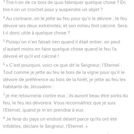
3
Tire-t-on de ce bois de quoi fabriquer quelque chose ? En
tire-t-on un crochet pour y suspendre un objet ?
4
Au contraire, on le jette au feu pour qu’il le dévore ; le feu
dévore ses deux extrémités, et son milieu finit calciné. Sera-
t-il donc utile à quelque chose ?
5
Puisqu’on n’en faisait rien quand il était entier, on peut
d’autant moins en faire quelque chose quand le feu l'a
dévoré et qu'il est calciné !
6
» C’est pourquoi, voici ce que dit le Seigneur, l’Eternel :
Tout comme je jette au feu le bois de la vigne pour qu’il le
dévore de préférence au bois de la forêt, je jette au feu les
habitants de Jérusalem :
7
je me retournerai contre eux ; ils auront beau être sortis du
feu, le feu les dévorera. Vous reconnaîtrez que je suis
l'Eternel, quand je m’en prendrai à eux.
8
Je ferai du pays un endroit désert parce qu'ils ont été
infidèles, déclare le Seigneur, l'Eternel. »