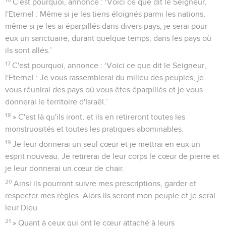
C'est pourquoi, annonce : ‘Voici ce que dit le Seigneur,
l'Eternel : Même si je les tiens éloignés parmi les nations,
même si je les ai éparpillés dans divers pays, je serai pour
eux un sanctuaire, durant quelque temps, dans les pays où
ils sont allés.’
17
C'est pourquoi, annonce : ‘Voici ce que dit le Seigneur,
l'Eternel : Je vous rassemblerai du milieu des peuples, je
vous réunirai des pays où vous êtes éparpillés et je vous
donnerai le territoire d'Israël.’
18
» C'est là qu'ils iront, et ils en retireront toutes les
monstruosités et toutes les pratiques abominables.
19
Je leur donnerai un seul cœur et je mettrai en eux un
esprit nouveau. Je retirerai de leur corps le cœur de pierre et
je leur donnerai un cœur de chair.
20
Ainsi ils pourront suivre mes prescriptions, garder et
respecter mes règles. Alors ils seront mon peuple et je serai
leur Dieu.
21
» Quant à ceux qui ont le cœur attaché à leurs