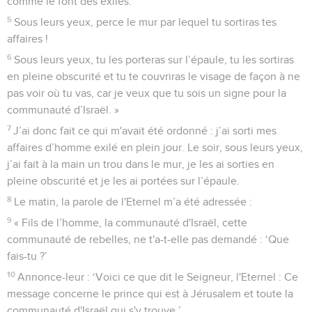
comme le font des exilés.
5
Sous leurs yeux, perce le mur par lequel tu sortiras tes
affaires !
6
Sous leurs yeux, tu les porteras sur l’épaule, tu les sortiras
en pleine obscurité et tu te couvriras le visage de façon à ne
pas voir où tu vas, car je veux que tu sois un signe pour la
communauté d’Israël. »
7
J’ai donc fait ce qui m'avait été ordonné : j’ai sorti mes
affaires d’homme exilé en plein jour. Le soir, sous leurs yeux,
j’ai fait à la main un trou dans le mur, je les ai sorties en
pleine obscurité et je les ai portées sur l’épaule.
8
Le matin, la parole de l'Eternel m’a été adressée :
9
« Fils de l’homme, la communauté d'Israël, cette
communauté de rebelles, ne t'a-t-elle pas demandé : ‘Que
fais-tu ?’
10
Annonce-leur : ‘Voici ce que dit le Seigneur, l'Eternel : Ce
message concerne le prince qui est à Jérusalem et toute la
communauté d'Israël qui s'y trouve.’