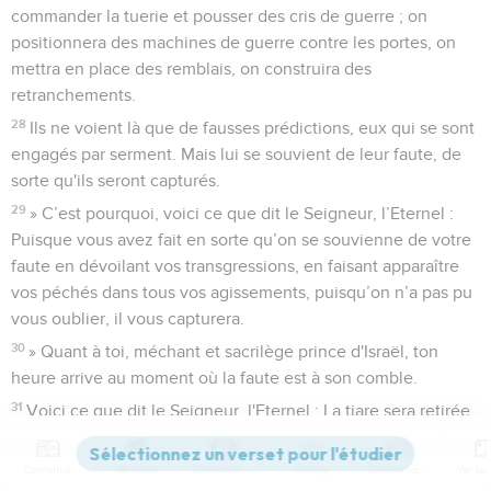
commander la tuerie et pousser des cris de guerre ; on
positionnera des machines de guerre contre les portes, on
mettra en place des remblais, on construira des
retranchements.
28
Ils ne voient là que de fausses prédictions, eux qui se sont
engagés par serment. Mais lui se souvient de leur faute, de
sorte qu'ils seront capturés.
29
» C’est pourquoi, voici ce que dit le Seigneur, l’Eternel :
Puisque vous avez fait en sorte qu’on se souvienne de votre
faute en dévoilant vos transgressions, en faisant apparaître
vos péchés dans tous vos agissements, puisqu’on n’a pas pu
vous oublier, il vous capturera.
30
» Quant à toi, méchant et sacrilège prince d'Israël, ton
heure arrive au moment où la faute est à son comble.
31
Voici ce que dit le Seigneur, l'Eternel : La tiare sera retirée,
le diadème sera enlevé. Tout va changer : ce qui est bas sera
élevé, et ce qui est haut sera abaissé.
Contenus
Versions
Commentaires
Strong
Dictionnaire