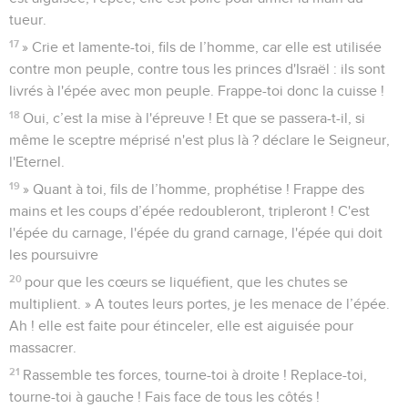
tueur.
17
» Crie et lamente-toi, fils de l’homme, car elle est utilisée
contre mon peuple, contre tous les princes d'Israël : ils sont
livrés à l'épée avec mon peuple. Frappe-toi donc la cuisse !
18
Oui, c’est la mise à l'épreuve ! Et que se passera-t-il, si
même le sceptre méprisé n'est plus là ? déclare le Seigneur,
l'Eternel.
19
» Quant à toi, fils de l’homme, prophétise ! Frappe des
mains et les coups d’épée redoubleront, tripleront ! C'est
l'épée du carnage, l'épée du grand carnage, l'épée qui doit
les poursuivre
20
pour que les cœurs se liquéfient, que les chutes se
multiplient. » A toutes leurs portes, je les menace de l’épée.
Ah ! elle est faite pour étinceler, elle est aiguisée pour
massacrer.
21
Rassemble tes forces, tourne-toi à droite ! Replace-toi,
tourne-toi à gauche ! Fais face de tous les côtés !