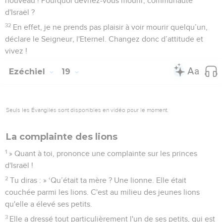
nouveau ! Pourquoi devriez-vous mourir, communauté
d'Israël ?
32
En effet, je ne prends pas plaisir à voir mourir quelqu’un,
déclare le Seigneur, l'Eternel. Changez donc d’attitude et
vivez !
Ezéchiel
19
Seuls les Évangiles sont disponibles en vidéo pour le moment.
La complainte des lions
1
» Quant à toi, prononce une complainte sur les princes
d'Israël !
2
Tu diras : » ‘Qu’était ta mère ? Une lionne. Elle était
couchée parmi les lions. C'est au milieu des jeunes lions
qu'elle a élevé ses petits.
3
Elle a dressé tout particulièrement l'un de ses petits, qui est