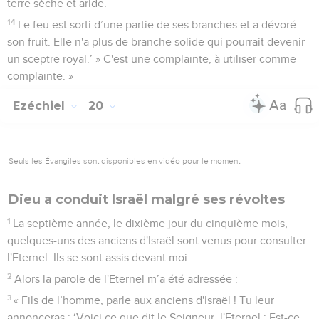
terre sèche et aride.
14
Le feu est sorti d’une partie de ses branches et a dévoré
son fruit. Elle n'a plus de branche solide qui pourrait devenir
un sceptre royal.’ » C'est une complainte, à utiliser comme
complainte. »
Ezéchiel
20
Seuls les Évangiles sont disponibles en vidéo pour le moment.
Dieu a conduit Israël malgré ses révoltes
1
La septième année, le dixième jour du cinquième mois,
quelques-uns des anciens d'Israël sont venus pour consulter
l'Eternel. Ils se sont assis devant moi.
2
Alors la parole de l'Eternel m’a été adressée :
3
« Fils de l’homme, parle aux anciens d'Israël ! Tu leur
annonceras : ‘Voici ce que dit le Seigneur, l'Eternel : Est-ce