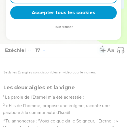
62
J’établirai moi-même mon alliance avec toi, et tu
reconnaîtras que je suis l'Eternel.
Accepter tous les cookies
63
Ainsi, quand je t’aurai pardonné tout ce que tu as fait, tu te
souviendras du passé, tu en auras honte et tu n'ouvriras plus
Tout refuser
la bouche à cause de ton humiliation, déclare le Seigneur,
l'Eternel. »
Ezéchiel
17
Seuls les Évangiles sont disponibles en vidéo pour le moment.
Les deux aigles et la vigne
1
La parole de l'Eternel m’a été adressée :
2
« Fils de l’homme, propose une énigme, raconte une
parabole à la communauté d'Israël !
3
Tu annonceras : ‘Voici ce que dit le Seigneur, l'Eternel : »