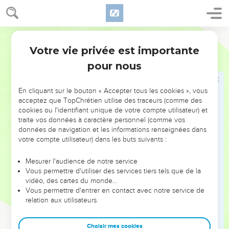
57
avant que ta méchanceté ne soit dévoilée. Comme elle,
c’est le moment de recevoir les insultes des filles de la Syrie
Segond 21
et des environs, des filles des Philistins, de celles qui tout
autour te méprisent.
Votre vie privée est importante
Ezéchiel
16
58
Tu dois supporter les conséquences de tes actes
pour nous
scandaleux et de tes pratiques abominables, déclare
l'Eternel.
En cliquant sur le bouton « Accepter tous les cookies », vous
acceptez que TopChrétien utilise des traceurs (comme des
59
» En effet, voici ce que dit le Seigneur, l'Eternel : J'agirai
cookies ou l'identifiant unique de votre compte utilisateur) et
envers toi comme tu as agi, toi qui as ignoré ton
traite vos données à caractère personnel (comme vos
engagement en violant l'alliance.
données de navigation et les informations renseignées dans
votre compte utilisateur) dans les buts suivants :
60
Quant à moi, je me souviendrai de mon alliance, conclue
avec toi à l’époque de ton enfance, et j'établirai pour toi une
Mesurer l'audience de notre service
alliance éternelle.
Vous permettre d'utiliser des services tiers tels que de la
61
vidéo, des cartes du monde…
Tu te souviendras de ta conduite et tu en éprouveras un
Vous permettre d'entrer en contact avec notre service de
sentiment d’humiliation quand tu recevras tes sœurs, les
relation aux utilisateurs.
grandes comme les petites. Je te les donnerai pour filles,
mais pas sur la base de ton alliance.
Choisir mes cookies