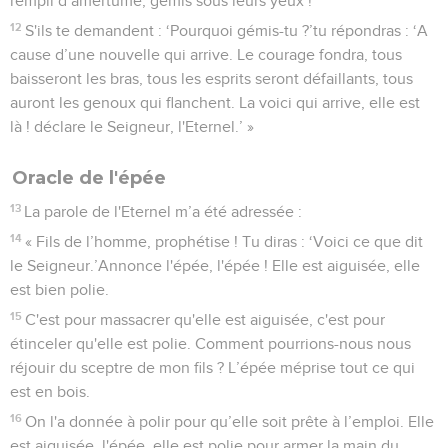
rempli d’amertume, gémis sous leurs yeux !
12
S'ils te demandent : ‘Pourquoi gémis-tu ?’tu répondras : ‘A
cause d’une nouvelle qui arrive. Le courage fondra, tous
baisseront les bras, tous les esprits seront défaillants, tous
auront les genoux qui flanchent. La voici qui arrive, elle est
là ! déclare le Seigneur, l'Eternel.’ »
Oracle de l'épée
13
La parole de l'Eternel m’a été adressée :
14
« Fils de l’homme, prophétise ! Tu diras : ‘Voici ce que dit
le Seigneur.’Annonce l'épée, l'épée ! Elle est aiguisée, elle
est bien polie.
15
C'est pour massacrer qu'elle est aiguisée, c'est pour
étinceler qu'elle est polie. Comment pourrions-nous nous
réjouir du sceptre de mon fils ? L’épée méprise tout ce qui
est en bois.
16
On l'a donnée à polir pour qu’elle soit prête à l’emploi. Elle
est aiguisée, l'épée, elle est polie pour armer la main du