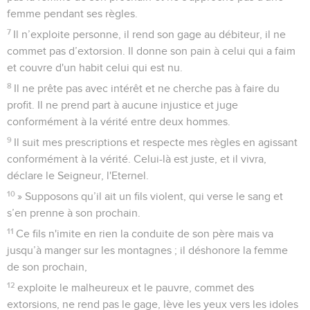
femme pendant ses règles.
7
Il n’exploite personne, il rend son gage au débiteur, il ne
commet pas d’extorsion. Il donne son pain à celui qui a faim
et couvre d'un habit celui qui est nu.
8
Il ne prête pas avec intérêt et ne cherche pas à faire du
profit. Il ne prend part à aucune injustice et juge
conformément à la vérité entre deux hommes.
9
Il suit mes prescriptions et respecte mes règles en agissant
conformément à la vérité. Celui-là est juste, et il vivra,
déclare le Seigneur, l'Eternel.
10
» Supposons qu’il ait un fils violent, qui verse le sang et
s’en prenne à son prochain.
11
Ce fils n'imite en rien la conduite de son père mais va
jusqu’à manger sur les montagnes ; il déshonore la femme
de son prochain,
12
exploite le malheureux et le pauvre, commet des
extorsions, ne rend pas le gage, lève les yeux vers les idoles