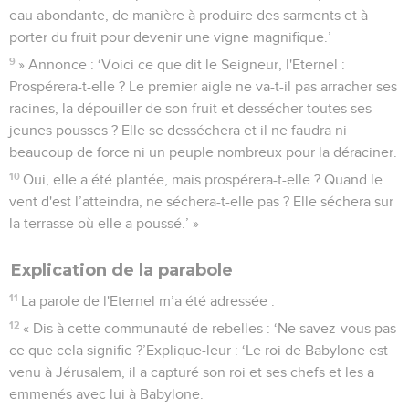
eau abondante, de manière à produire des sarments et à
porter du fruit pour devenir une vigne magnifique.’
9
» Annonce : ‘Voici ce que dit le Seigneur, l'Eternel :
Prospérera-t-elle ? Le premier aigle ne va-t-il pas arracher ses
racines, la dépouiller de son fruit et dessécher toutes ses
jeunes pousses ? Elle se desséchera et il ne faudra ni
beaucoup de force ni un peuple nombreux pour la déraciner.
10
Oui, elle a été plantée, mais prospérera-t-elle ? Quand le
vent d'est l’atteindra, ne séchera-t-elle pas ? Elle séchera sur
la terrasse où elle a poussé.’ »
Explication de la parabole
11
La parole de l'Eternel m’a été adressée :
12
« Dis à cette communauté de rebelles : ‘Ne savez-vous pas
ce que cela signifie ?’Explique-leur : ‘Le roi de Babylone est
venu à Jérusalem, il a capturé son roi et ses chefs et les a
emmenés avec lui à Babylone.