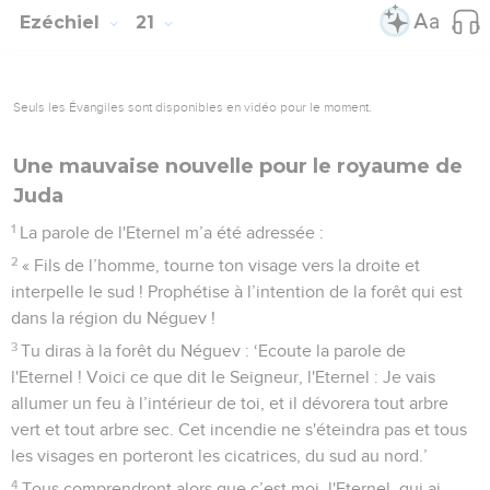
Ezéchiel
21
Seuls les Évangiles sont disponibles en vidéo pour le moment.
Une mauvaise nouvelle pour le royaume de
Juda
1
La parole de l'Eternel m’a été adressée :
2
« Fils de l’homme, tourne ton visage vers la droite et
interpelle le sud ! Prophétise à l’intention de la forêt qui est
dans la région du Néguev !
3
Tu diras à la forêt du Néguev : ‘Ecoute la parole de
l'Eternel ! Voici ce que dit le Seigneur, l'Eternel : Je vais
allumer un feu à l’intérieur de toi, et il dévorera tout arbre
vert et tout arbre sec. Cet incendie ne s'éteindra pas et tous
les visages en porteront les cicatrices, du sud au nord.’
4
Tous comprendront alors que c’est moi, l'Eternel, qui ai