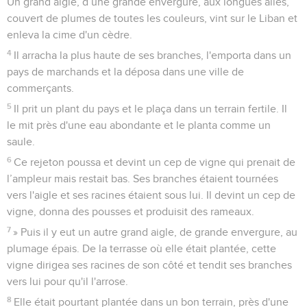
Un grand aigle, d’une grande envergure, aux longues ailes,
couvert de plumes de toutes les couleurs, vint sur le Liban et
enleva la cime d'un cèdre.
4
Il arracha la plus haute de ses branches, l'emporta dans un
pays de marchands et la déposa dans une ville de
commerçants.
5
Il prit un plant du pays et le plaça dans un terrain fertile. Il
le mit près d'une eau abondante et le planta comme un
saule.
6
Ce rejeton poussa et devint un cep de vigne qui prenait de
l’ampleur mais restait bas. Ses branches étaient tournées
vers l'aigle et ses racines étaient sous lui. Il devint un cep de
vigne, donna des pousses et produisit des rameaux.
7
» Puis il y eut un autre grand aigle, de grande envergure, au
plumage épais. De la terrasse où elle était plantée, cette
vigne dirigea ses racines de son côté et tendit ses branches
vers lui pour qu'il l'arrose.
8
Elle était pourtant plantée dans un bon terrain, près d'une