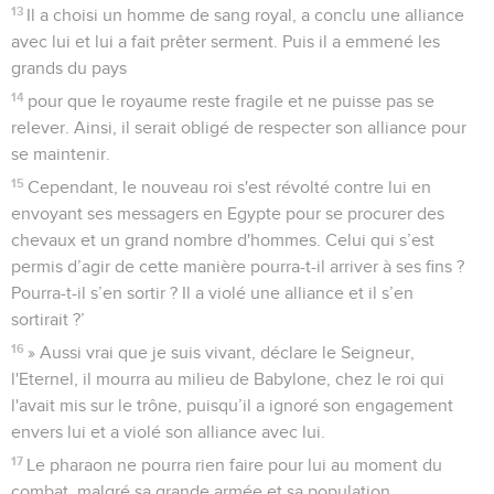
13
Il a choisi un homme de sang royal, a conclu une alliance
avec lui et lui a fait prêter serment. Puis il a emmené les
grands du pays
14
pour que le royaume reste fragile et ne puisse pas se
relever. Ainsi, il serait obligé de respecter son alliance pour
se maintenir.
15
Cependant, le nouveau roi s'est révolté contre lui en
envoyant ses messagers en Egypte pour se procurer des
chevaux et un grand nombre d'hommes. Celui qui s’est
permis d’agir de cette manière pourra-t-il arriver à ses fins ?
Pourra-t-il s’en sortir ? Il a violé une alliance et il s’en
sortirait ?’
16
» Aussi vrai que je suis vivant, déclare le Seigneur,
l'Eternel, il mourra au milieu de Babylone, chez le roi qui
l'avait mis sur le trône, puisqu’il a ignoré son engagement
envers lui et a violé son alliance avec lui.
17
Le pharaon ne pourra rien faire pour lui au moment du
combat, malgré sa grande armée et sa population