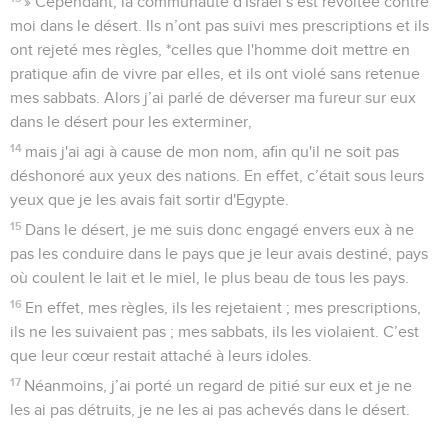
» Cependant, la communauté d'Israël s’est révoltée contre
moi dans le désert. Ils n’ont pas suivi mes prescriptions et ils
ont rejeté mes règles, *celles que l'homme doit mettre en
pratique afin de vivre par elles, et ils ont violé sans retenue
mes sabbats. Alors j’ai parlé de déverser ma fureur sur eux
dans le désert pour les exterminer,
14
mais j'ai agi à cause de mon nom, afin qu'il ne soit pas
déshonoré aux yeux des nations. En effet, c’était sous leurs
yeux que je les avais fait sortir d'Egypte.
15
Dans le désert, je me suis donc engagé envers eux à ne
pas les conduire dans le pays que je leur avais destiné, pays
où coulent le lait et le miel, le plus beau de tous les pays.
16
En effet, mes règles, ils les rejetaient ; mes prescriptions,
ils ne les suivaient pas ; mes sabbats, ils les violaient. C’est
que leur cœur restait attaché à leurs idoles.
17
Néanmoins, j’ai porté un regard de pitié sur eux et je ne
les ai pas détruits, je ne les ai pas achevés dans le désert.