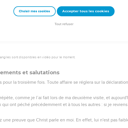
es, de l'orgueil, des troubles.
rivée mon Dieu ne m'humilie de nouveau à votre sujet et que je n
Accepter tous les cookies
Choisir mes cookies
ont péché précédemment et qui ne se sont pas détournés de l'imp
auxquelles ils se sont livrés.
Tout refuser
vangiles sont disponibles en vidéo pour le moment.
sements et salutations
 pour la troisième fois. Toute affaire se réglera sur la déclaratio
le répète, comme je l’ai fait lors de ma deuxième visite, et aujourd
ux qui ont péché précédemment et à tous les autres : si je revien
une preuve que Christ parle en moi. En effet, lui n'est pas faibl
.