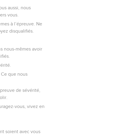
Nous aussi, nous
ers vous.
êmes à l’épreuve. Ne
ez disqualifiés.
ons nous-mêmes avoir
fiés.
érité.
. Ce que nous
e preuve de sévérité,
lir.
ouragez-vous, vivez en
rit soient avec vous