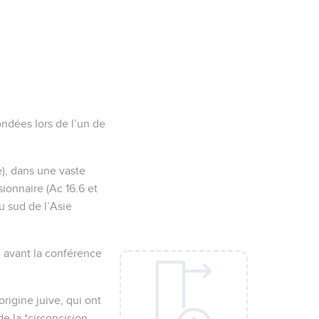
fondées lors de l’un de
e), dans une vaste
ionnaire (Ac 16.6 et
au sud de l’Asie
eu avant la conférence
origine juive, qui ont
de la *circoncision.