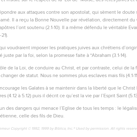
ondre aux attaques contre son apostolat, qui sèment le doute s
clamé. Il a reçu la Bonne Nouvelle par révélation, directement du 
 *apôtres l’ont soutenu (2.1-10). Il a même défendu le véritable Ev
-21).
qui voudraient imposer les pratiques juives aux chrétiens d’origin
 juste par la foi, selon la promesse faite à *Abraham (3.1-14).
rôle de la Loi, de conduire au Christ, et par contraste, celui de la f
 changer de statut. Nous ne sommes plus esclaves mais fils (4.1-11
encourage les Galates à se maintenir dans la liberté que le Christ
 (4.12 à 5.12) puis il décrit ce qu’est la vie par l’Esprit Saint (5.13
’un des dangers qui menace l’Eglise de tous les temps : le légalis
rétienne, celle des fils de Dieu.
emeur Copyright © 1992, 1999 by Biblica, Inc.® Used by permission. All rights reser