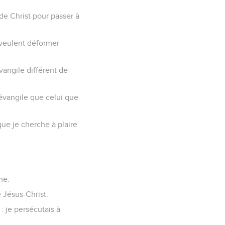
de Christ pour passer à
i veulent déformer
angile différent de
 évangile que celui que
ue je cherche à plaire
me.
 Jésus-Christ.
 je persécutais à