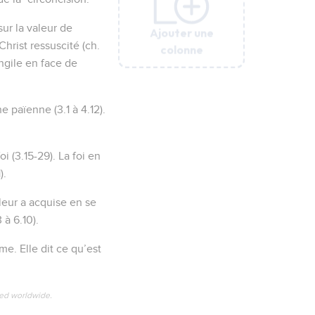
ur la valeur de
Ajouter une
Ajouter une
Ajouter une
Ajouter une
Ajouter une
Christ ressuscité (ch.
colonne
colonne
colonne
colonne
colonne
angile en face de
e païenne (3.1 à 4.12).
oi (3.15-29). La foi en
).
 leur a acquise en se
 à 6.10).
me. Elle dit ce qu’est
ved worldwide.