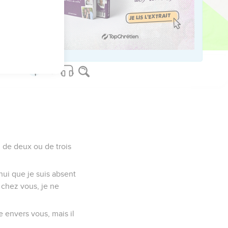
'aie à pleurer sur
ureté, l’immoralité
n de deux ou de trois
'hui que je suis absent
s chez vous, je ne
e envers vous, mais il