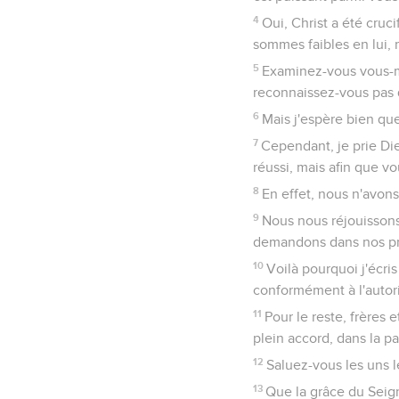
4
Oui, Christ a été cruci
sommes faibles en lui, 
5
Examinez-vous vous-mê
reconnaissez-vous pas q
6
Mais j'espère bien qu
7
Cependant, je prie Di
réussi, mais afin que v
8
En effet, nous n'avons
9
Nous nous réjouissons
demandons dans nos pri
10
Voilà pourquoi j'écris
conformément à l'autor
11
Pour le reste, frères 
plein accord, dans la pa
12
Saluez-vous les uns le
13
Que la grâce du Seign