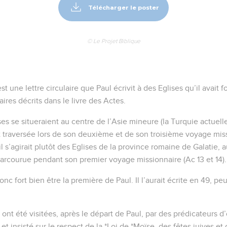
Télécharger le poster
© Le Projet Biblique
st une lettre circulaire que Paul écrivit à des Eglises qu’il avait 
res décrits dans le livre des Actes.
ses se situeraient au centre de l’Asie mineure (la Turquie actuell
t traversée lors de son deuxième et de son troisième voyage miss
 il s’agirait plutôt des Eglises de la province romaine de Galatie, 
arcourue pendant son premier voyage missionnaire (Ac 13 et 14).
donc fort bien être la première de Paul. Il l’aurait écrite en 49, p
 ont été visitées, après le départ de Paul, par des prédicateurs d’
et insisté sur le respect de la *Loi de *Moïse, des fêtes juives et 