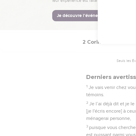
médisances, des calomni
21
J’ai peur qu'à mon ar
plusieurs de ceux qui 
sexuelle et la débauche 
2 Corinthiens
13
Seuls les É
Derniers avertis
1
Je vais venir chez vous
témoins.
2
Je l’ai déjà dit et je 
[je l'écris encore] à ce
ménagerai personne,
3
puisque vous cherchez 
est puissant parmi vous