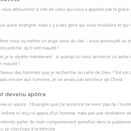
ous détourniez si vite de celui qui vous a appelés par la grâce 
it un autre évangile, mais il y a des gens qui vous troublent et qu
même nous ou même un ange venu du ciel – vous annonçait un év
ns prêché, qu'il soit maudit !
 et je le répète maintenant : si quelqu'un vous annonce un autre
it maudit !
a faveur des hommes que je recherche ou celle de Dieu ? Est-ce q
sais encore aux hommes, je ne serais pas serviteur de Christ.
t devenu apôtre
rères et sœurs : l'Evangile que j'ai annoncé ne vient pas de l’hom
moi-même ni reçu ni appris d'un homme, mais par une révélation de
entendu parler de mon comportement autrefois dans le judaïsme :
u, je cherchais à la détruire