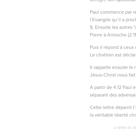
Paul commence par rép
l’Evangile qu’il a pro
1). Ensuite les autres
Pierre à Antioche (2.11
Puis il répond à ceux 
Le chrétien est déclaré
Il rappelle ensuite le 
Jésus-Christ nous fait
A partir de 4.12 Paul 
séparant des adversaires
Cette lettre dépeint l
la véritable liberté ch
La Bible Du S