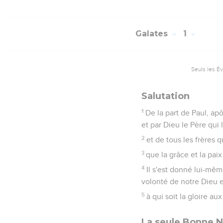
Galates
1
Seuls les É
Salutation
1
De la part de Paul, ap
et par Dieu le Père qui l
2
et de tous les frères q
3
que la grâce et la pai
4
Il s'est donné lui-mê
volonté de notre Dieu 
5
à qui soit la gloire au
La seule Bonne N