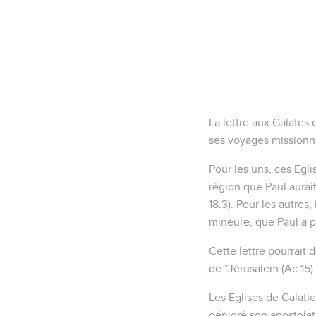
La lettre aux Galates e
ses voyages missionnai
Pour les uns, ces Egli
région que Paul aurai
18.3). Pour les autres,
mineure, que Paul a p
Cette lettre pourrait 
de *Jérusalem (Ac 15).
Les Eglises de Galatie
dénigré son apostolat 