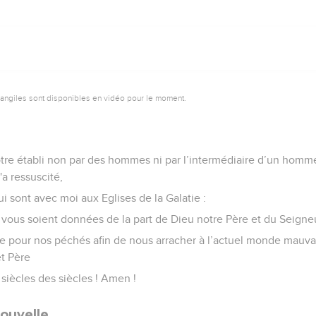
vangiles sont disponibles en vidéo pour le moment.
ôtre établi non par des hommes ni par l’intermédiaire d’un homme
'a ressuscité,
ui sont avec moi aux Eglises de la Galatie :
x vous soient données de la part de Dieu notre Père et du Seigne
me pour nos péchés afin de nous arracher à l’actuel monde mauva
et Père
x siècles des siècles ! Amen !
ouvelle