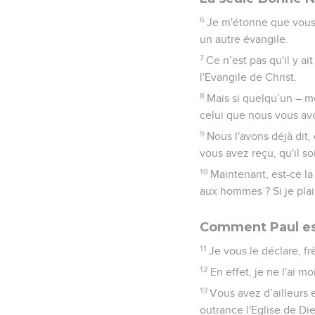
6
Je m'étonne que vous v
un autre évangile.
7
Ce n’est pas qu'il y a
l'Evangile de Christ.
8
Mais si quelqu’un – 
celui que nous vous avo
9
Nous l'avons déjà dit,
vous avez reçu, qu'il so
10
Maintenant, est-ce l
aux hommes ? Si je plai
Comment Paul es
11
Je vous le déclare, f
12
En effet, je ne l'ai 
13
Vous avez d’ailleurs 
outrance l'Eglise de Die