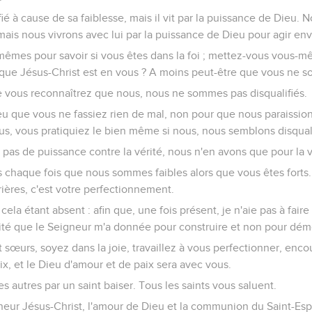
fié à cause de sa faiblesse, mais il vit par la puissance de Dieu. 
mais nous vivrons avec lui par la puissance de Dieu pour agir env
mes pour savoir si vous êtes dans la foi ; mettez-vous vous-m
ue Jésus-Christ est en vous ? A moins peut-être que vous ne soy
e vous reconnaîtrez que nous, nous ne sommes pas disqualifiés.
eu que vous ne fassiez rien de mal, non pour que nous paraissi
ous, vous pratiquiez le bien même si nous, nous semblons disquali
 pas de puissance contre la vérité, nous n'en avons que pour la v
 chaque fois que nous sommes faibles alors que vous êtes forts
ères, c'est votre perfectionnement.
 cela étant absent : afin que, une fois présent, je n'aie pas à fair
ité que le Seigneur m'a donnée pour construire et non pour démo
et sœurs, soyez dans la joie, travaillez à vous perfectionner, enc
ix, et le Dieu d'amour et de paix sera avec vous.
s autres par un saint baiser. Tous les saints vous saluent.
eur Jésus-Christ, l'amour de Dieu et la communion du Saint-Esp