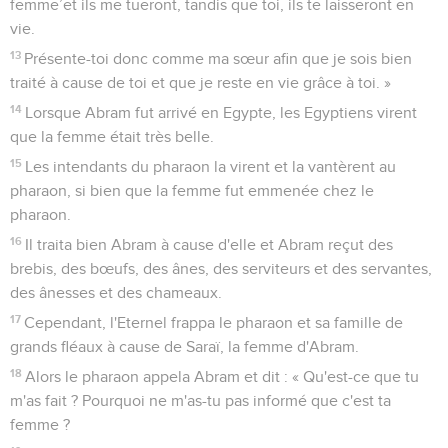
femme’et ils me tueront, tandis que toi, ils te laisseront en
vie.
13
Présente-toi donc comme ma sœur afin que je sois bien
traité à cause de toi et que je reste en vie grâce à toi. »
14
Lorsque Abram fut arrivé en Egypte, les Egyptiens virent
que la femme était très belle.
15
Les intendants du pharaon la virent et la vantèrent au
pharaon, si bien que la femme fut emmenée chez le
pharaon.
16
Il traita bien Abram à cause d'elle et Abram reçut des
brebis, des bœufs, des ânes, des serviteurs et des servantes,
des ânesses et des chameaux.
17
Cependant, l'Eternel frappa le pharaon et sa famille de
grands fléaux à cause de Saraï, la femme d'Abram.
18
Alors le pharaon appela Abram et dit : « Qu'est-ce que tu
m'as fait ? Pourquoi ne m'as-tu pas informé que c'est ta
femme ?