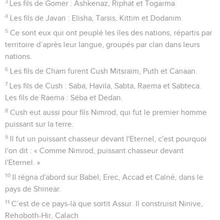
3
Les fils de Gomer : Ashkenaz, Riphat et Togarma.
4
Les fils de Javan : Elisha, Tarsis, Kittim et Dodanim.
5
Ce sont eux qui ont peuplé les îles des nations, répartis par
territoire d’après leur langue, groupés par clan dans leurs
nations.
6
Les fils de Cham furent Cush Mitsraïm, Puth et Canaan.
7
Les fils de Cush : Saba, Havila, Sabta, Raema et Sabteca.
Les fils de Raema : Séba et Dedan.
8
Cush eut aussi pour fils Nimrod, qui fut le premier homme
puissant sur la terre.
9
Il fut un puissant chasseur devant l'Eternel, c'est pourquoi
l'on dit : « Comme Nimrod, puissant chasseur devant
l'Eternel. »
10
Il régna d'abord sur Babel, Erec, Accad et Calné, dans le
pays de Shinear.
11
C’est de ce pays-là que sortit Assur. Il construisit Ninive,
Rehoboth-Hir, Calach