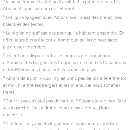
4
là où se trouvait l'autel qu'il avait fait la première fois. Là,
Abram fit appel au nom de l'Eternel.
5
Lot, qui voyageait avec Abram, avait aussi des brebis, des
bœufs et des tentes.
6
La région ne suffisait pas pour qu'ils habitent ensemble. En
effet, leurs biens étaient si nombreux qu'ils ne pouvaient
plus rester ensemble.
7
Il y eut une dispute entre les bergers des troupeaux
d'Abram et les bergers des troupeaux de Lot. Les Cananéens
et les Phéréziens habitaient alors dans le pays.
8
Abram dit à Lot : « Qu'il n'y ait donc pas de dispute entre toi
et moi, ni entre tes bergers et les miens, car nous sommes
frères.
9
Tout le pays n'est-il pas devant toi ? Sépare-toi de moi. Si tu
vas à gauche, j'irai à droite, et si tu vas à droite, j'irai à
gauche. »
10
Lot leva les yeux et vit que toute la plaine du Jourdain