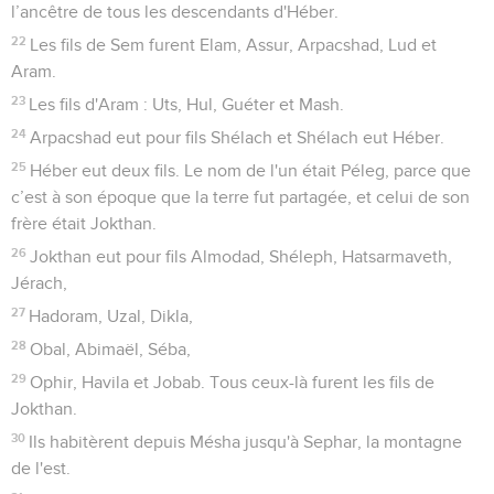
l’ancêtre de tous les descendants d'Héber.
22
Les fils de Sem furent Elam, Assur, Arpacshad, Lud et
Aram.
23
Les fils d'Aram : Uts, Hul, Guéter et Mash.
24
Arpacshad eut pour fils Shélach et Shélach eut Héber.
25
Héber eut deux fils. Le nom de l'un était Péleg, parce que
c’est à son époque que la terre fut partagée, et celui de son
frère était Jokthan.
26
Jokthan eut pour fils Almodad, Shéleph, Hatsarmaveth,
Jérach,
27
Hadoram, Uzal, Dikla,
28
Obal, Abimaël, Séba,
29
Ophir, Havila et Jobab. Tous ceux-là furent les fils de
Jokthan.
30
Ils habitèrent depuis Mésha jusqu'à Sephar, la montagne
de l'est.