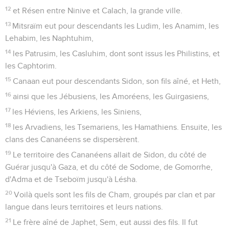
12
et Résen entre Ninive et Calach, la grande ville.
13
Mitsraïm eut pour descendants les Ludim, les Anamim, les
Lehabim, les Naphtuhim,
14
les Patrusim, les Casluhim, dont sont issus les Philistins, et
les Caphtorim.
15
Canaan eut pour descendants Sidon, son fils aîné, et Heth,
16
ainsi que les Jébusiens, les Amoréens, les Guirgasiens,
17
les Héviens, les Arkiens, les Siniens,
18
les Arvadiens, les Tsemariens, les Hamathiens. Ensuite, les
clans des Cananéens se dispersèrent.
19
Le territoire des Cananéens allait de Sidon, du côté de
Guérar jusqu'à Gaza, et du côté de Sodome, de Gomorrhe,
d'Adma et de Tseboïm jusqu'à Lésha.
20
Voilà quels sont les fils de Cham, groupés par clan et par
langue dans leurs territoires et leurs nations.
21
Le frère aîné de Japhet, Sem, eut aussi des fils. Il fut