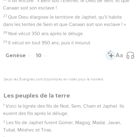
Il dit encore : « Béni soit l'Eternel, le Dieu de Sem, et que
Canaan soit son esclave !
27
Que Dieu élargisse le territoire de Japhet, qu'il habite
dans les tentes de Sem et que Canaan soit son esclave ! »
28
Noé vécut 350 ans après le déluge.
29
Il vécut en tout 950 ans, puis il mourut.
Genèse
10
Seuls les Évangiles sont disponibles en vidéo pour le moment.
Les peuples de la terre
1
Voici la lignée des fils de Noé, Sem, Cham et Japhet. Ils
eurent des fils après le déluge.
2
Les fils de Japhet furent Gomer, Magog, Madaï, Javan,
Tubal, Méshec et Tiras.