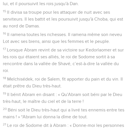
lui, et il poursuivit les rois jusqu'à Dan.
15
Il divisa sa troupe pour les attaquer de nuit avec ses
serviteurs. Il les battit et les poursuivit jusqu'à Choba, qui est
au nord de Damas.
16
Il ramena toutes les richesses. Il ramena même son neveu
Lot avec ses biens, ainsi que les femmes et le peuple.
17
Lorsque Abram revint de sa victoire sur Kedorlaomer et sur
les rois qui étaient ses alliés, le roi de Sodome sortit à sa
rencontre dans la vallée de Shavé, c’est-à-dire la vallée du
roi.
18
Melchisédek, roi de Salem, fit apporter du pain et du vin. Il
était prêtre du Dieu très-haut.
19
Il bénit Abram en disant : « Qu'Abram soit béni par le Dieu
très-haut, le maître du ciel et de la terre !
20
Béni soit le Dieu très-haut qui a livré tes ennemis entre tes
mains ! » *Abram lui donna la dîme de tout.
21
Le roi de Sodome dit à Abram : « Donne-moi les personnes