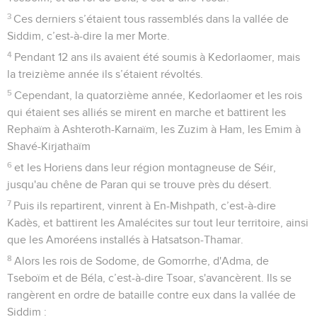
3
Ces derniers s’étaient tous rassemblés dans la vallée de
Siddim, c’est-à-dire la mer Morte.
4
Pendant 12 ans ils avaient été soumis à Kedorlaomer, mais
la treizième année ils s’étaient révoltés.
5
Cependant, la quatorzième année, Kedorlaomer et les rois
qui étaient ses alliés se mirent en marche et battirent les
Rephaïm à Ashteroth-Karnaïm, les Zuzim à Ham, les Emim à
Shavé-Kirjathaïm
6
et les Horiens dans leur région montagneuse de Séir,
jusqu'au chêne de Paran qui se trouve près du désert.
7
Puis ils repartirent, vinrent à En-Mishpath, c’est-à-dire
Kadès, et battirent les Amalécites sur tout leur territoire, ainsi
que les Amoréens installés à Hatsatson-Thamar.
8
Alors les rois de Sodome, de Gomorrhe, d'Adma, de
Tseboïm et de Béla, c’est-à-dire Tsoar, s'avancèrent. Ils se
rangèrent en ordre de bataille contre eux dans la vallée de
Siddim :