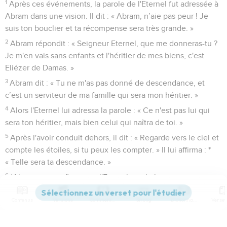
1
Après ces événements, la parole de l'Eternel fut adressée à
Abram dans une vision. Il dit : « Abram, n’aie pas peur ! Je
suis ton bouclier et ta récompense sera très grande. »
2
Abram répondit : « Seigneur Eternel, que me donneras-tu ?
Je m'en vais sans enfants et l'héritier de mes biens, c'est
Eliézer de Damas. »
3
Abram dit : « Tu ne m'as pas donné de descendance, et
c’est un serviteur de ma famille qui sera mon héritier. »
4
Alors l'Eternel lui adressa la parole : « Ce n'est pas lui qui
sera ton héritier, mais bien celui qui naîtra de toi. »
5
Après l'avoir conduit dehors, il dit : « Regarde vers le ciel et
compte les étoiles, si tu peux les compter. » Il lui affirma : *
« Telle sera ta descendance. »
6
*Abram eut confiance en l'Eternel, qui le lui compta comme
justice.
Contenus
Versions
Commentaires
Strong
Dictionnaire
7
L'Eternel lui dit encore : « Je suis l'Eternel qui t'ai fait sortir
d'Ur en Chaldée pour te donner ce pays en possession. »