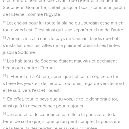
était entièrement arrosée. Avant que l'Eternel n’ait détruit
Sodome et Gomorrhe, c'était, jusqu'à Tsoar, comme un jardin
de l'Eternel, comme l'Egypte.
11
Lot choisit pour lui toute la plaine du Jourdain et se mit en
route vers l'est. C'est ainsi qu'ils se séparèrent l'un de l'autre.
12
Abram s’installa dans le pays de Canaan, tandis que Lot
s’installait dans les villes de la plaine et dressait ses tentes
jusqu'à Sodome.
13
Les habitants de Sodome étaient mauvais et péchaient
beaucoup contre l'Eternel.
14
L'Eternel dit à Abram, après que Lot se fut séparé de lui :
« Lève les yeux et, de l'endroit où tu es, regarde vers le nord
et le sud, vers l'est et l'ouest.
15
En effet, tout le pays que tu vois, je te le donnerai à toi,
ainsi qu’à ta descendance pour toujours.
16
Je rendrai ta descendance pareille à la poussière de la
terre, de sorte que, si quelqu'un peut compter la poussière
de la terre, ta descendance aussi sera comptée.