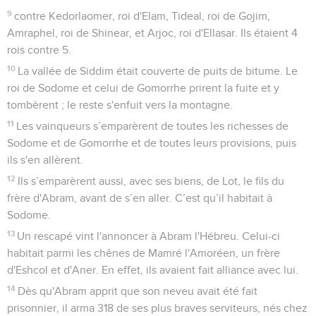
9
contre Kedorlaomer, roi d'Elam, Tideal, roi de Gojim,
Amraphel, roi de Shinear, et Arjoc, roi d'Ellasar. Ils étaient 4
rois contre 5.
10
La vallée de Siddim était couverte de puits de bitume. Le
roi de Sodome et celui de Gomorrhe prirent la fuite et y
tombèrent ; le reste s'enfuit vers la montagne.
11
Les vainqueurs s’emparèrent de toutes les richesses de
Sodome et de Gomorrhe et de toutes leurs provisions, puis
ils s'en allèrent.
12
Ils s’emparèrent aussi, avec ses biens, de Lot, le fils du
frère d'Abram, avant de s’en aller. C’est qu’il habitait à
Sodome.
13
Un rescapé vint l'annoncer à Abram l'Hébreu. Celui-ci
habitait parmi les chênes de Mamré l'Amoréen, un frère
d'Eshcol et d'Aner. En effet, ils avaient fait alliance avec lui.
14
Dès qu'Abram apprit que son neveu avait été fait
prisonnier, il arma 318 de ses plus braves serviteurs, nés chez