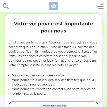
Il en entra, mâle et femelle, de toute espèce, comme Dieu
l'avait ordonné à Noé. Puis l'Eternel ferma la porte sur lui.
17
Le déluge frappa la terre pendant 40 jours. L’eau grossit et
Segond 21
souleva l'arche, et celle-ci s'éleva au-dessus de la terre.
Votre vie privée est importante
Genèse
7
18
L’eau monta et grossit beaucoup sur la terre, et l'arche
pour nous
flotta à la surface de l'eau.
19
L’eau augmenta de plus en plus et toutes les hautes
En cliquant sur le bouton « Accepter tous les cookies », vous
montagnes qui sont sous le ciel tout entier furent
acceptez que TopChrétien utilise des traceurs (comme des
recouvertes.
cookies ou l'identifiant unique de votre compte utilisateur) et
traite vos données à caractère personnel (comme vos
20
L’eau monta de 7 mètres et demi au-dessus des
données de navigation et les informations renseignées dans
montagnes, si bien qu’elles furent recouvertes.
votre compte utilisateur) dans les buts suivants :
21
Tout ce qui vivait sur la terre expira, tant les oiseaux que le
Mesurer l'audience de notre service
bétail et les animaux, tout ce qui pullulait sur la terre et tous
Vous permettre d'utiliser des services tiers tels que de la
les hommes.
vidéo, des cartes du monde…
22
Tout ce qui avait un souffle de vie dans ses narines et qui
Vous permettre d'entrer en contact avec notre service de
relation aux utilisateurs.
se trouvait sur la terre ferme mourut.
23
Dieu fit disparaître tous les êtres qui étaient à la surface du
Choisir mes cookies