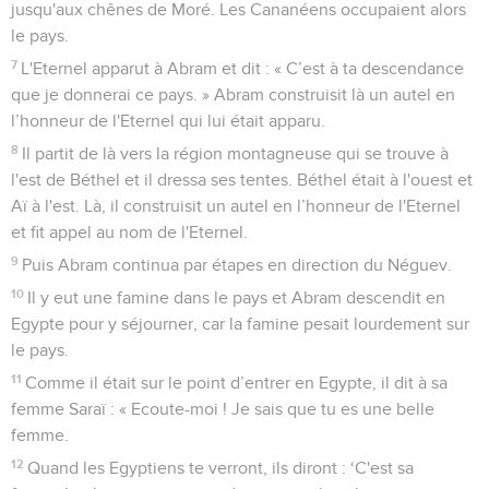
jusqu'aux chênes de Moré. Les Cananéens occupaient alors
le pays.
7
L'Eternel apparut à Abram et dit : « C’est à ta descendance
que je donnerai ce pays. » Abram construisit là un autel en
l’honneur de l'Eternel qui lui était apparu.
8
Il partit de là vers la région montagneuse qui se trouve à
l'est de Béthel et il dressa ses tentes. Béthel était à l'ouest et
Aï à l'est. Là, il construisit un autel en l’honneur de l'Eternel
et fit appel au nom de l'Eternel.
9
Puis Abram continua par étapes en direction du Néguev.
10
Il y eut une famine dans le pays et Abram descendit en
Egypte pour y séjourner, car la famine pesait lourdement sur
le pays.
11
Comme il était sur le point d’entrer en Egypte, il dit à sa
femme Saraï : « Ecoute-moi ! Je sais que tu es une belle
femme.
12
Quand les Egyptiens te verront, ils diront : ‘C'est sa