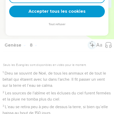
sol, depuis l'homme jusqu'au bétail, aux reptiles et aux
oiseaux : ils furent exterminés de la terre. Il ne resta que Noé
Accepter tous les cookies
et ceux qui étaient avec lui dans l'arche.
Tout refuser
Noé sort de l'arche
24
La crue de l’eau sur la terre dura 150 jours.
Genèse
8
Seuls les Évangiles sont disponibles en vidéo pour le moment.
1
Dieu se souvint de Noé, de tous les animaux et de tout le
bétail qui étaient avec lui dans l'arche. Il fit passer un vent
sur la terre et l’eau se calma.
2
Les sources de l'abîme et les écluses du ciel furent fermées
et la pluie ne tomba plus du ciel.
3
L’eau se retira peu à peu de dessus la terre, si bien qu’elle
baissa au bout de 150 jours.