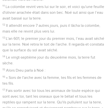
11
La colombe revint vers lui sur le soir, et voici qu'une feuille
d'olivier arrachée était dans son bec. Noé sut ainsi que l’eau
avait baissé sur la terre.
12
Il attendit encore 7 autres jours, puis il lâcha la colombe,
mais elle ne revint plus vers lui.
13
L'an 601, le premier jour du premier mois, l’eau avait séché
sur la terre. Noé retira le toit de l'arche. Il regarda et constata
que la surface du sol avait séché.
14
Le vingt-septième jour du deuxième mois, la terre fut
sèche.
15
Alors Dieu parla à Noé :
16
« Sors de l'arche avec ta femme, tes fils et les femmes de
tes fils.
17
Fais sortir avec toi tous les animaux de toute espèce qui
sont avec toi, tant les oiseaux que le bétail et tous les
reptiles qui rampent sur la terre. Qu'ils pullulent sur la terre,
qu'ils se reproduisent et deviennent nombreux sur la terre. »