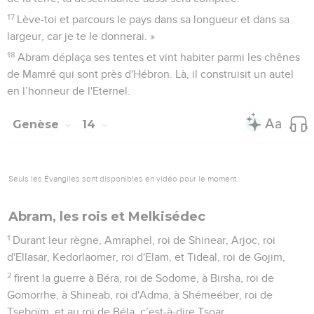
17
Lève-toi et parcours le pays dans sa longueur et dans sa
largeur, car je te le donnerai. »
18
Abram déplaça ses tentes et vint habiter parmi les chênes
de Mamré qui sont près d'Hébron. Là, il construisit un autel
en l’honneur de l'Eternel.
Genèse
14
Seuls les Évangiles sont disponibles en vidéo pour le moment.
Abram, les rois et Melkisédec
1
Durant leur règne, Amraphel, roi de Shinear, Arjoc, roi
d'Ellasar, Kedorlaomer, roi d'Elam, et Tideal, roi de Gojim,
2
firent la guerre à Béra, roi de Sodome, à Birsha, roi de
Gomorrhe, à Shineab, roi d'Adma, à Shémeéber, roi de
Tseboïm, et au roi de Béla, c’est-à-dire Tsoar.