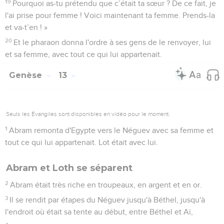
19
Pourquoi as-tu prétendu que c’était ta sœur ? De ce fait, je
l'ai prise pour femme ! Voici maintenant ta femme. Prends-la
et va-t’en ! »
20
Et le pharaon donna l'ordre à ses gens de le renvoyer, lui
et sa femme, avec tout ce qui lui appartenait.
Genèse
13
Seuls les Évangiles sont disponibles en vidéo pour le moment.
1
Abram remonta d'Egypte vers le Néguev avec sa femme et
tout ce qui lui appartenait. Lot était avec lui.
Abram et Loth se séparent
2
Abram était très riche en troupeaux, en argent et en or.
3
Il se rendit par étapes du Néguev jusqu'à Béthel, jusqu'à
l'endroit où était sa tente au début, entre Béthel et Aï,