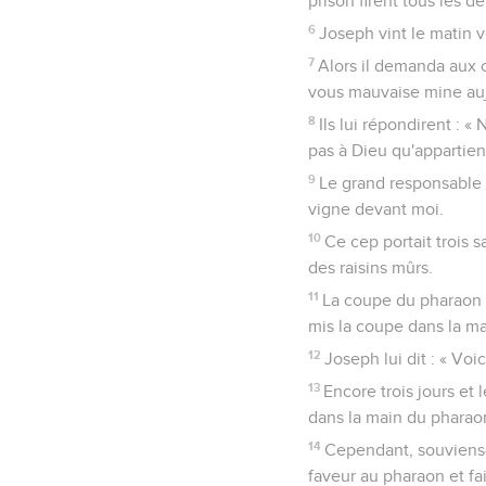
prison firent tous les 
6
Joseph vint le matin ve
7
Alors il demanda aux o
vous mauvaise mine auj
8
Ils lui répondirent : «
pas à Dieu qu'appartien
9
Le grand responsable d
vigne devant moi.
10
Ce cep portait trois 
des raisins mûrs.
11
La coupe du pharaon ét
mis la coupe dans la ma
12
Joseph lui dit : « Voi
13
Encore trois jours et 
dans la main du pharaon
14
Cependant, souviens-
faveur au pharaon et fai