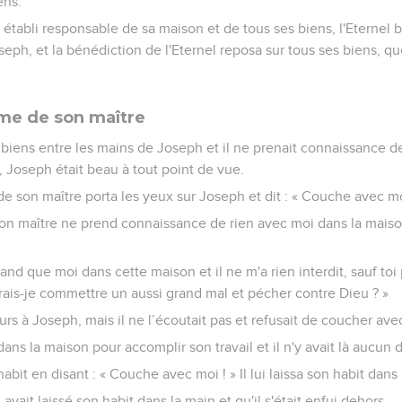
ens.
 établi responsable de sa maison et de tous ses biens, l'Eternel 
eph, et la bénédiction de l'Eternel reposa sur tous ses biens, qu
me de son maître
biens entre les mains de Joseph et il ne prenait connaissance de
, Joseph était beau à tout point de vue.
e son maître porta les yeux sur Joseph et dit : « Couche avec mo
 « Mon maître ne prend connaissance de rien avec moi dans la maiso
and que moi dans cette maison et il ne m'a rien interdit, sauf toi
s-je commettre un aussi grand mal et pécher contre Dieu ? »
jours à Joseph, mais il ne l’écoutait pas et refusait de coucher avec
é dans la maison pour accomplir son travail et il n'y avait là aucun
habit en disant : « Couche avec moi ! » Il lui laissa son habit dans 
ui avait laissé son habit dans la main et qu'il s'était enfui dehors,