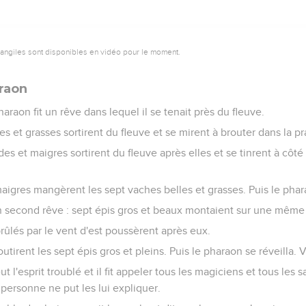
vangiles sont disponibles en vidéo pour le moment.
raon
araon fit un rêve dans lequel il se tenait près du fleuve.
s et grasses sortirent du fleuve et se mirent à brouter dans la pra
des et maigres sortirent du fleuve après elles et se tinrent à côté
aigres mangèrent les sept vaches belles et grasses. Puis le phara
 un second rêve : sept épis gros et beaux montaient sur une même 
rûlés par le vent d'est poussèrent après eux.
tirent les sept épis gros et pleins. Puis le pharaon se réveilla. Vo
t l'esprit troublé et il fit appeler tous les magiciens et tous les s
 personne ne put les lui expliquer.