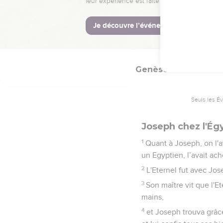
29
Cependant, il retira l
ouverte ! » et on l’appe
30
Ensuite sortit son frèr
Genèse
39
Seuls les É
Joseph chez l'Égy
1
Quant à Joseph, on l'a
un Egyptien, l’avait ach
2
L'Eternel fut avec Jos
3
Son maître vit que l'Ete
mains,
4
et Joseph trouva grâce