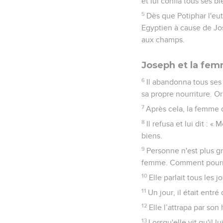
et lui confia tous ses bi
5
Dès que Potiphar l'eut
Egyptien à cause de Jos
aux champs.
Joseph et la fem
6
Il abandonna tous ses 
sa propre nourriture. Or
7
Après cela, la femme d
8
Il refusa et lui dit :
biens.
9
Personne n'est plus gr
femme. Comment pourrai
10
Elle parlait tous les 
11
Un jour, il était entr
12
Elle l’attrapa par son 
13
Lorsqu'elle vit qu'il l