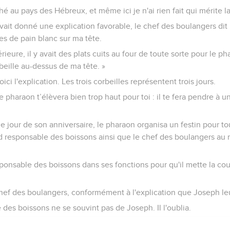
aché au pays des Hébreux, et même ici je n'ai rien fait qui mérite la
it donné une explication favorable, le chef des boulangers dit :
lles de pain blanc sur ma tête.
rieure, il y avait des plats cuits au four de toute sorte pour le ph
eille au-dessus de ma tête. »
ici l'explication. Les trois corbeilles représentent trois jours.
le pharaon t’élèvera bien trop haut pour toi : il te fera pendre à u
 le jour de son anniversaire, le pharaon organisa un festin pour tou
d responsable des boissons ainsi que le chef des boulangers au 
responsable des boissons dans ses fonctions pour qu'il mette la c
 chef des boulangers, conformément à l'explication que Joseph le
des boissons ne se souvint pas de Joseph. Il l'oublia.