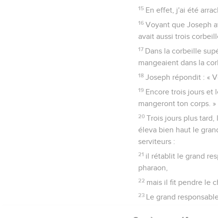
15
En effet, j'ai été arr
16
Voyant que Joseph ava
avait aussi trois corbei
17
Dans la corbeille supé
mangeaient dans la corb
18
Joseph répondit : « Vo
19
Encore trois jours et 
mangeront ton corps. »
20
Trois jours plus tard,
éleva bien haut le gran
serviteurs :
21
il rétablit le grand 
pharaon,
22
mais il fit pendre le
23
Le grand responsable 