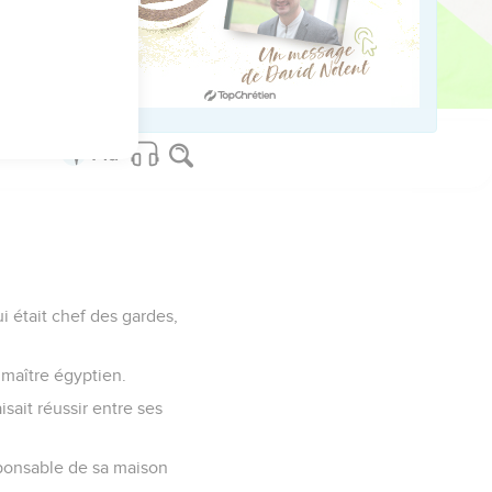
elle brèche tu t'es
i était chef des gardes,
 maître égyptien.
aisait réussir entre ses
esponsable de sa maison