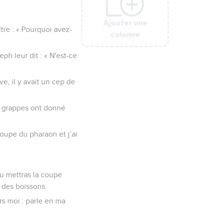
Ajouter une
Ajouter une
Ajouter une
Ajouter une
Ajouter une
tre : « Pourquoi avez-
colonne
colonne
colonne
colonne
colonne
eph leur dit : « N'est-ce
e, il y avait un cep de
es grappes ont donné
coupe du pharaon et j’ai
 Tu mettras la coupe
 des boissons.
s moi : parle en ma