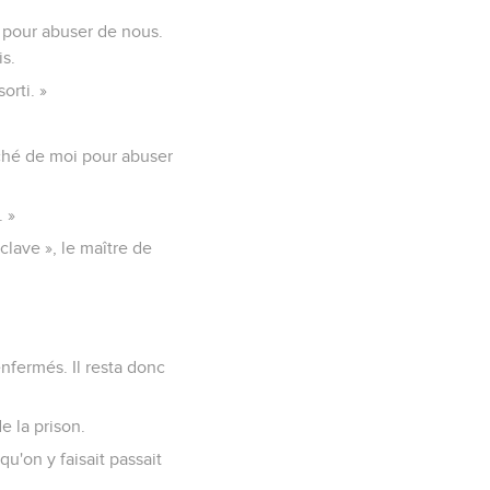
u pour abuser de nous.
s.
orti. »
roché de moi pour abuser
. »
clave », le maître de
enfermés. Il resta donc
de la prison.
qu'on y faisait passait