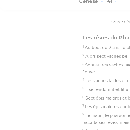
Genèse
41
Seuls les É
Les rêves du Pha
1
Au bout de 2 ans, le ph
2
Alors sept vaches belle
3
Sept autres vaches lai
fleuve.
4
Les vaches laides et m
5
Il se rendormit et fit
6
Sept épis maigres et b
7
Les épis maigres englou
8
Le matin, le pharaon eu
raconta ses rêves, mais
9