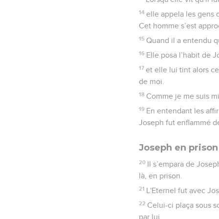
14
elle appela les gens 
Cet homme s’est approc
15
Quand il a entendu que
16
Elle posa l’habit de 
17
et elle lui tint alor
de moi.
18
Comme je me suis mise 
19
En entendant les affir
Joseph fut enflammé de
Joseph en prison
20
Il s’empara de Joseph 
là, en prison.
21
L'Eternel fut avec Jos
22
Celui-ci plaça sous so
par lui.