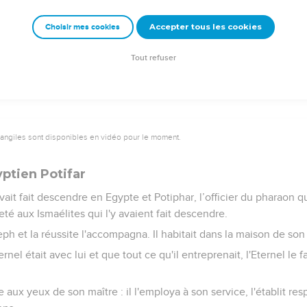
a main et c'est son frère qui sortit. Alors la sage-femme dit : « Qu
Accepter tous les cookies
Choisir mes cookies
la Pérets.
e, celui qui avait à la main le fil cramoisi, et on l’appela Zérach.
Tout refuser
vangiles sont disponibles en vidéo pour le moment.
ptien Potifar
vait fait descendre en Egypte et Potiphar, l’officier du pharaon qu
eté aux Ismaélites qui l'y avaient fait descendre.
eph et la réussite l'accompagna. Il habitait dans la maison de son
rnel était avec lui et que tout ce qu'il entreprenait, l'Eternel le f
 aux yeux de son maître : il l'employa à son service, l'établit r