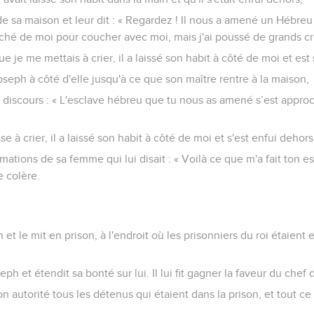
de sa maison et leur dit : « Regardez ! Il nous a amené un Hébre
hé de moi pour coucher avec moi, mais j'ai poussé de grands cri
 je me mettais à crier, il a laissé son habit à côté de moi et est s
Joseph à côté d'elle jusqu'à ce que son maître rentre à la maison,
s ce discours : « L'esclave hébreu que tu nous as amené s’est app
à crier, il a laissé son habit à côté de moi et s'est enfui dehors
mations de sa femme qui lui disait : « Voilà ce que m'a fait ton es
 colère.
et le mit en prison, à l'endroit où les prisonniers du roi étaient 
eph et étendit sa bonté sur lui. Il lui fit gagner la faveur du chef 
n autorité tous les détenus qui étaient dans la prison, et tout ce 