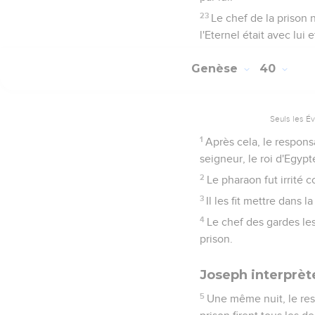
23
Le chef de la prison 
l'Eternel était avec lui e
Genèse
40
Seuls les É
1
Après cela, le respon
seigneur, le roi d'Egypt
2
Le pharaon fut irrité 
3
Il les fit mettre dans 
4
Le chef des gardes les
prison.
Joseph interprèt
5
Une même nuit, le res