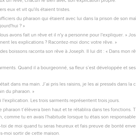
deux un rêve, chacun le sien avec son explication propre.
rs eux et vit qu'ils étaient tristes.
fficiers du pharaon qui étaient avec lui dans la prison de son maî
ourd'hui ? »
 Nous avons fait un rêve et il n'y a personne pour l'expliquer. » Jos
nent les explications ? Racontez-moi donc votre rêve. »
es boissons raconta son rêve à Joseph. Il lui dit : « Dans mon rêv
sarments. Quand il a bourgeonné, sa fleur s’est développée et s
ait dans ma main. J’ai pris les raisins, je les ai pressés dans la 
in du pharaon. »
ci l'explication. Les trois sarments représentent trois jours.
le pharaon t’élèvera bien haut et te rétablira dans tes fonctions.
, comme tu en avais l'habitude lorsque tu étais son responsable
toi de moi quand tu seras heureux et fais preuve de bonté enver
s-moi sortir de cette maison.