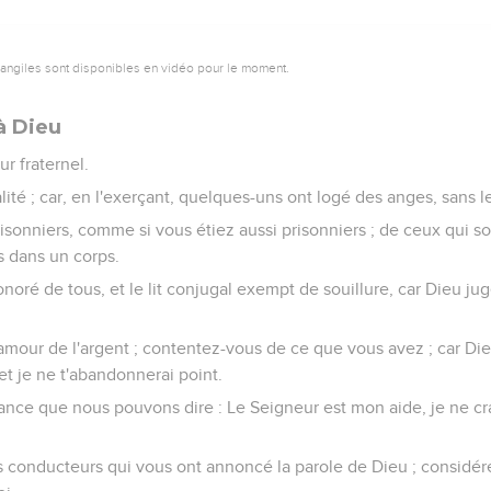
vangiles sont disponibles en vidéo pour le moment.
à Dieu
r fraternel.
lité ; car, en l'exerçant, quelques-uns ont logé des anges, sans le
sonniers, comme si vous étiez aussi prisonniers ; de ceux qui s
 dans un corps.
noré de tous, et le lit conjugal exempt de souillure, car Dieu ju
'amour de l'argent ; contentez-vous de ce que vous avez ; car Die
 et je ne t'abandonnerai point.
ance que nous pouvons dire : Le Seigneur est mon aide, je ne cra
conducteurs qui vous ont annoncé la parole de Dieu ; considérez