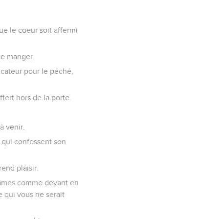
ue le coeur soit affermi
 de manger.
icateur pour le péché,
fert hors de la porte.
à venir.
es qui confessent son
rend plaisir.
os âmes comme devant en
ce qui vous ne serait