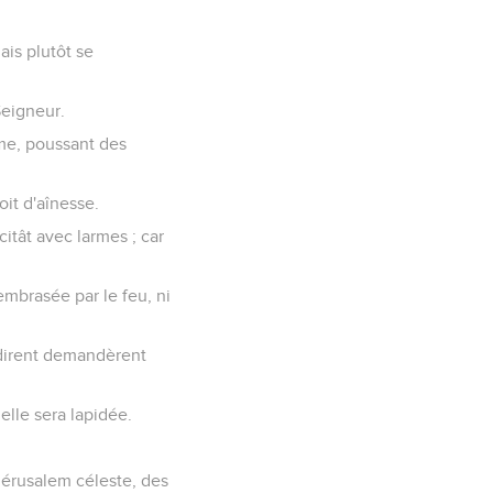
ais plutôt se
Seigneur.
ume, poussant des
oit d'aînesse.
citât avec larmes ; car
mbrasée par le feu, ni
endirent demandèrent
elle sera lapidée.
Jérusalem céleste, des