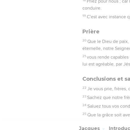
Priez pour nous ; ca
conduire.
19
C'est avec instance q
Prière
20
Que le Dieu de paix, 
éternelle, notre Seigne
21
vous rende capables 
lui est agréable, par Jé
Conclusions et sa
22
Je vous prie, frères,
23
Sachez que notre frère
24
Saluez tous vos condu
25
Que la grâce soit av
Jacques
Introdu