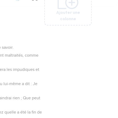
Ajouter une
Ajouter une
Ajouter une
Ajouter une
Ajouter une
colonne
colonne
colonne
colonne
colonne
 savoir.
ont maltraités, comme
gera les impudiques et
u lui-même a dit : Je
indrai rien ; Que peut
 quelle a été la fin de