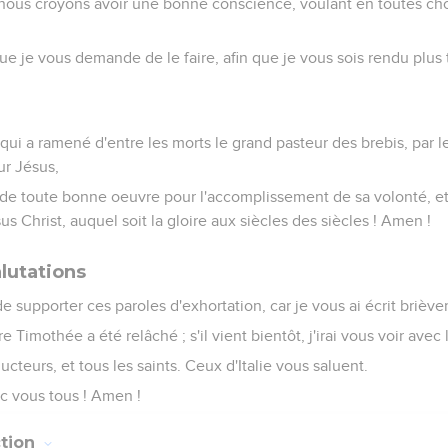
r nous croyons avoir une bonne conscience, voulant en toutes ch
ue je vous demande de le faire, afin que je vous sois rendu plus 
qui a ramené d'entre les morts le grand pasteur des brebis, par l
ur Jésus,
de toute bonne oeuvre pour l'accomplissement de sa volonté, et
sus Christ, auquel soit la gloire aux siècles des siècles ! Amen !
lutations
 de supporter ces paroles d'exhortation, car je vous ai écrit brièv
 Timothée a été relâché ; s'il vient bientôt, j'irai vous voir avec l
cteurs, et tous les saints. Ceux d'Italie vous saluent.
ec vous tous ! Amen !
ction