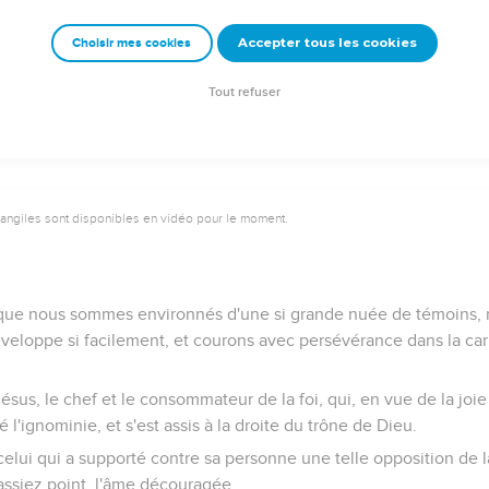
i desquels il a été rendu témoignage, n'ont pas obtenu ce qui leur
Accepter tous les cookies
Choisir mes cookies
elque chose de meilleur pour nous, afin qu'ils ne parvinssent pa
Tout refuser
vangiles sont disponibles en vidéo pour le moment.
que nous sommes environnés d'une si grande nuée de témoins, r
veloppe si facilement, et courons avec persévérance dans la car
ésus, le chef et le consommateur de la foi, qui, en vue de la joie 
é l'ignominie, et s'est assis à la droite du trône de Dieu.
celui qui a supporté contre sa personne une telle opposition de 
assiez point, l'âme découragée.