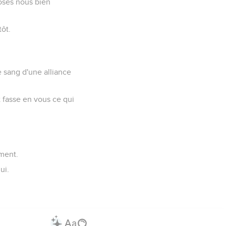
oses nous bien
tôt.
e sang d'une alliance
 fasse en vous ce qui
ement.
ui.