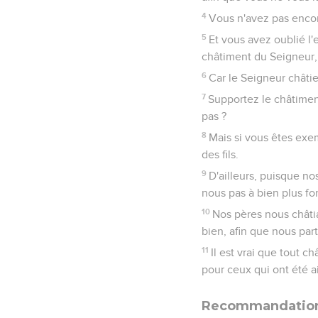
4
Vous n'avez pas encore
5
Et vous avez oublié l'
châtiment du Seigneur, 
6
Car le Seigneur châtie 
7
Supportez le châtiment
pas ?
8
Mais si vous êtes exe
des fils.
9
D'ailleurs, puisque no
nous pas à bien plus for
10
Nos pères nous châtia
bien, afin que nous part
11
Il est vrai que tout c
pour ceux qui ont été ai
Recommandations