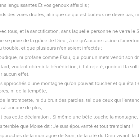
ins languissantes Et vos genoux affaiblis ;
eds des voies droites, afin que ce qui est boiteux ne dévie pas, m
ec tous, et la sanctification, sans laquelle personne ne verra le 
ne se prive de la grâce de Dieu ; à ce qu'aucune racine d'amert
 trouble, et que plusieurs n'en soient infectés ;
 impudique, ni profane comme Ésaü, qui pour un mets vendit son dr
rd, voulant obtenir la bénédiction, il fut rejeté, quoiqu'il la solli
r aucun effet.
s approchés d'une montagne qu'on pouvait toucher et qui était e
bres, ni de la tempête,
de la trompette, ni du bruit des paroles, tel que ceux qui l'ent
essé aucune de plus,
nt pas cette déclaration : Si même une bête touche la montagne, 
si terrible que Moïse dit : Je suis épouvanté et tout tremblant !
approchés de la montagne de Sion, de la cité du Dieu vivant, la 