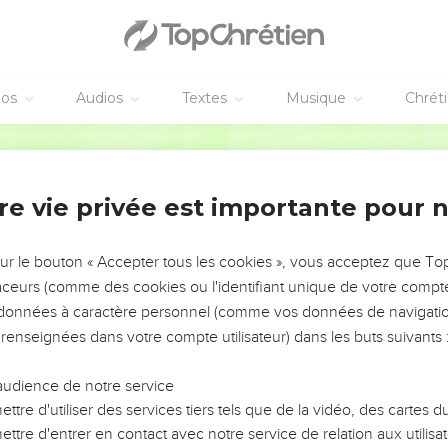
is.
les murailles de Jéricho tombèrent, après qu'on en eut fait le tour
ahab la prostituée ne périt pas avec les rebelles, parce qu'elle av
éos
Audios
Textes
Musique
Chrét
re ? Car le temps me manquerait pour parler de Gédéon, de Bara
Segond 1910
Samuel, et des prophètes,
quirent des royaumes, exercèrent la justice, obtinrent des promess
re vie privée est importante pour 
nce du feu, échappèrent au tranchant de l'épée, guérirent de leu
irent en fuite des armées étrangères.
sur le bouton « Accepter tous les cookies », vous acceptez que T
nt leurs morts par la résurrection ; d'autres furent livrés aux t
traceurs (comme des cookies ou l'identifiant unique de votre compte 
élivrance, afin d'obtenir une meilleure résurrection ;
s données à caractère personnel (comme vos données de navigatio
 renseignées dans votre compte utilisateur) dans les buts suivants 
moqueries et le fouet, les chaînes et la prison ;
iés, torturés, ils moururent tués par l'épée, ils allèrent çà et là v
audience de notre service
nués de tout, persécutés, maltraités,
ttre d'utiliser des services tiers tels que de la vidéo, des cartes
tait pas digne, errants dans les déserts et les montagnes, dans 
ttre d'entrer en contact avec notre service de relation aux utilisat