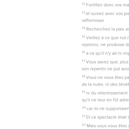
12
Fortifiez donc vos ma
13
et suivez avec vos pi
raffermisse.
14
Recherchez la paix av
15
Veillez à ce que nul 
rejetons, ne produise du
16
à ce qu'il n'y ait ni
17
Vous savez que, plus ta
son repentir ne put avoi
18
Vous ne vous êtes pa
de la nuée, ni des ténè
19
ni du retentissement 
qu'il ne leur en fût adr
20
car ils ne supportaie
21
Et ce spectacle était 
22
Mais vous vous êtes 