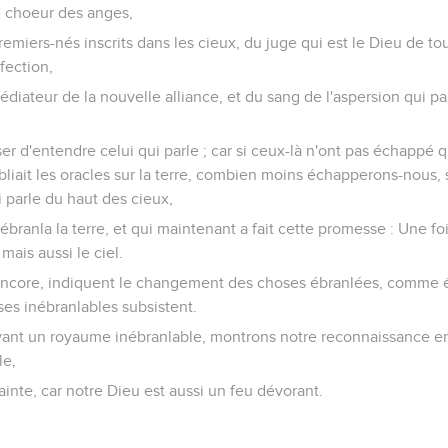
e choeur des anges,
emiers-nés inscrits dans les cieux, du juge qui est le Dieu de tou
fection,
édiateur de la nouvelle alliance, et du sang de l'aspersion qui p
r d'entendre celui qui parle ; car si ceux-là n'ont pas échappé q
bliait les oracles sur la terre, combien moins échapperons-nous,
 parle du haut des cieux,
s ébranla la terre, et qui maintenant a fait cette promesse : Une fo
mais aussi le ciel.
encore, indiquent le changement des choses ébranlées, comme é
ses inébranlables subsistent.
vant un royaume inébranlable, montrons notre reconnaissance e
le,
ainte, car notre Dieu est aussi un feu dévorant.