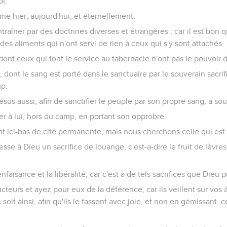
oi.
me hier, aujourd'hui, et éternellement.
traîner par des doctrines diverses et étrangères ; car il est bon q
 des aliments qui n'ont servi de rien à ceux qui s'y sont attachés.
ont ceux qui font le service au tabernacle n'ont pas le pouvoir
 dont le sang est porté dans le sanctuaire par le souverain sacrif
mp.
sus aussi, afin de sanctifier le peuple par son propre sang, a souf
er à lui, hors du camp, en portant son opprobre.
t ici-bas de cité permanente, mais nous cherchons celle qui est 
cesse à Dieu un sacrifice de louange, c'est-a-dire le fruit de lèvr
nfaisance et la libéralité, car c'est à de tels sacrifices que Dieu p
cteurs et ayez pour eux de la déférence, car ils veillent sur v
 soit ainsi, afin qu'ils le fassent avec joie, et non en gémissant, 