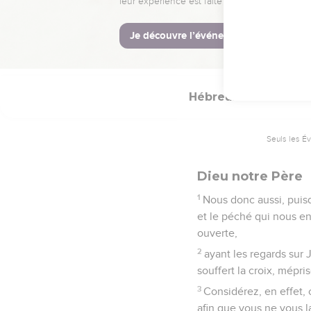
39
Tous ceux-là, à la fo
40
Dieu ayant en vue qu
perfection.
Hébreux
12
Seuls les É
Dieu notre Père
1
Nous donc aussi, puis
et le péché qui nous en
ouverte,
2
ayant les regards sur J
souffert la croix, mépris
3
Considérez, en effet, 
afin que vous ne vous l