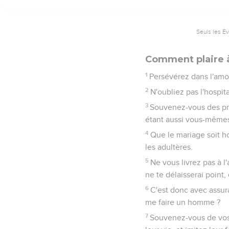
Seuls les É
Comment plaire 
1
Persévérez dans l'amou
2
N'oubliez pas l'hospita
3
Souvenez-vous des pri
étant aussi vous-mêmes
4
Que le mariage soit ho
les adultères.
5
Ne vous livrez pas à l
ne te délaisserai point,
6
C'est donc avec assur
me faire un homme ?
7
Souvenez-vous de vos 