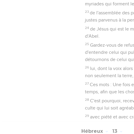
myriades qui forment l
23
de l'assemblée des pr
justes parvenus à la per
24
de Jésus qui est le m
d'Abel.
25
Gardez-vous de refuse
d'entendre celui qui pu
détournons de celui qui
26
lui, dont la voix alor
non seulement la terre, 
27
Ces mots : Une fois 
temps, afin que les cho
28
C'est pourquoi, rece
culte qui lui soit agréab
29
avec piété et avec cr
Hébreux
13