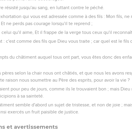
 résisté jusqu'au sang, en luttant contre le péché.
exhortation qui vous est adressée comme à des fils : Mon fils, ne
Et ne perds pas courage lorsqu'il te reprend ;
celui qu'il aime, Et il frappe de la verge tous ceux qu'il reconnaît
 : c'est comme des fils que Dieu vous traite ; car quel est le fils
mpts du châtiment auquel tous ont part, vous êtes donc des enfan
s pères selon la chair nous ont châtiés, et que nous les avons r
te raison nous soumettre au Père des esprits, pour avoir la vie ?
ient pour peu de jours, comme ils le trouvaient bon ; mais Dieu
icipions à sa sainteté.
hâtiment semble d'abord un sujet de tristesse, et non de joie ; mais
nsi exercés un fruit paisible de justice.
 et avertissements