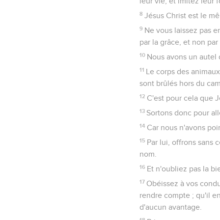
leur vie, et imitez leur f
8
Jésus Christ est le mê
9
Ne vous laissez pas en
par la grâce, et non par
10
Nous avons un autel d
11
Le corps des animaux,
sont brûlés hors du ca
12
C'est pour cela que Jé
13
Sortons donc pour all
14
Car nous n'avons poin
15
Par lui, offrons sans 
nom.
16
Et n'oubliez pas la bie
17
Obéissez à vos condu
rendre compte ; qu'il en
d'aucun avantage.
18