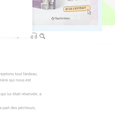
 était promis,
s sans nous à la
ejetons tout fardeau,
rière qui nous est
qui lui était réservée, a
la part des pécheurs,