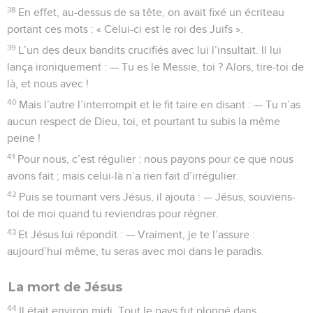
38
En effet, au-dessus de sa tête, on avait fixé un écriteau
portant ces mots : « Celui-ci est le roi des Juifs ».
39
L’un des deux bandits crucifiés avec lui l’insultait. Il lui
lança ironiquement : — Tu es le Messie, toi ? Alors, tire-toi de
là, et nous avec !
40
Mais l’autre l’interrompit et le fit taire en disant : — Tu n’as
aucun respect de Dieu, toi, et pourtant tu subis la même
peine !
41
Pour nous, c’est régulier : nous payons pour ce que nous
avons fait ; mais celui-là n’a rien fait d’irrégulier.
42
Puis se tournant vers Jésus, il ajouta : — Jésus, souviens-
toi de moi quand tu reviendras pour régner.
43
Et Jésus lui répondit : — Vraiment, je te l’assure :
aujourd’hui même, tu seras avec moi dans le paradis.
La mort de Jésus
44
Il était environ midi. Tout le pays fut plongé dans