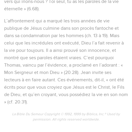
vers qui irions-nous ? Toi seul, tu as les paroles de la vie
éternelle » (6.68).
L’affrontement qui a marqué les trois années de vie
publique de Jésus culmine dans son procès fantoche et
dans sa condamnation par les hommes (ch. 13 à 19). Mais
celui que les incrédules ont exécuté, Dieu l’a fait revenir à
la vie pour toujours. Il a ainsi prouvé son innocence, et
montré que ses paroles étaient vraies. C’est pourquoi
Thomas, vaincu par l’évidence, a proclamé en l’adorant : «
Mon Seigneur et mon Dieu » (20.28). Jean invite ses
lecteurs à en faire autant. Ces événements, dit-il, « ont été
écrits pour que vous croyiez que Jésus est le Christ, le Fils
de Dieu, et qu’en croyant, vous possédiez la vie en son nom
» (cf. 20.31).
La Bible Du Semeur Copyright © 1992, 1999 by Biblica, Inc.® Used by
permission. All rights reserved worldwide.