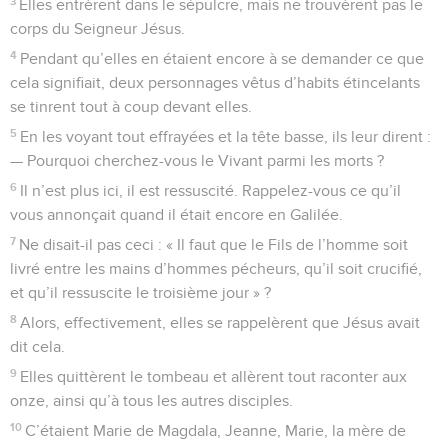
3
Elles entrèrent dans le sépulcre, mais ne trouvèrent pas le
corps du Seigneur Jésus.
4
Pendant qu’elles en étaient encore à se demander ce que
cela signifiait, deux personnages vêtus d’habits étincelants
se tinrent tout à coup devant elles.
5
En les voyant tout effrayées et la tête basse, ils leur dirent :
— Pourquoi cherchez-vous le Vivant parmi les morts ?
6
Il n’est plus ici, il est ressuscité. Rappelez-vous ce qu’il
vous annonçait quand il était encore en Galilée.
7
Ne disait-il pas ceci : « Il faut que le Fils de l’homme soit
livré entre les mains d’hommes pécheurs, qu’il soit crucifié,
et qu’il ressuscite le troisième jour » ?
8
Alors, effectivement, elles se rappelèrent que Jésus avait
dit cela.
9
Elles quittèrent le tombeau et allèrent tout raconter aux
onze, ainsi qu’à tous les autres disciples.
10
C’étaient Marie de Magdala, Jeanne, Marie, la mère de