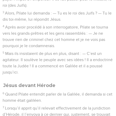
roi (des Juifs).
3
Alors, Pilate lui demanda : — Tu es le roi des Juifs ? — Tu le
dis toi-même, lui répondit Jésus.
4
Après avoir procédé à son interrogatoire, Pilate se tourna
vers les grands-prêtres et les gens rassemblés : — Je ne
trouve rien de criminel chez cet homme et je ne vois pas
pourquoi je le condamnerais.
5
Mais ils insistaient de plus en plus, disant : — C’est un
agitateur. Il soulève le peuple avec ses idées ! Il a endoctriné
toute la Judée ! Il a commencé en Galilée et il a poussé
jusqu’ici.
Jésus devant Hérode
6
Quand Pilate entendit parler de la Galilée, il demanda si cet
homme était galiléen.
7
Lorsqu’il apprit qu’il relevait effectivement de la juridiction
d’Hérode, il l’envoya à ce dernier qui, justement, se trouvait