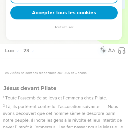
71
Là-dessus, ils s’écrièrent : — Est-ce que nous avons encore
besoin de témoignages ? Nous venons de l’entendre nous-
Accepter tous les cookies
mêmes de sa propre bouche.
Tout refuser
© 2013 - 2010 BLF Editions
Luc
23
Les vidéos ne sont pas disponibles aux USA et C anada.
Jésus devant Pilate
1
Toute l’assemblée se leva et l’emmena chez Pilate.
2
Là, ils portèrent contre lui l’accusation suivante : — Nous
avons découvert que cet homme sème le désordre parmi
notre peuple, il incite les gens à la révolte et leur interdit de
payer l’impôt à l’empereur. Il se fait passer pour le Messie, le