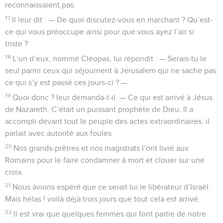
reconnaissaient pas.
17
Il leur dit : — De quoi discutez-vous en marchant ? Qu’est-
ce qui vous préoccupe ainsi pour que vous ayez l’air si
triste ?
18
L’un d’eux, nommé Cléopas, lui répondit : — Serais-tu le
seul parmi ceux qui séjournent à Jérusalem qui ne sache pas
ce qui s’y est passé ces jours-ci ? —
19
Quoi donc ? leur demanda-t-il. — Ce qui est arrivé à Jésus
de Nazareth. C’était un puissant prophète de Dieu. Il a
accompli devant tout le peuple des actes extraordinaires, il
parlait avec autorité aux foules.
20
Nos grands-prêtres et nos magistrats l’ont livré aux
Romains pour le faire condamner à mort et clouer sur une
croix.
21
Nous avions espéré que ce serait lui le libérateur d’Israël.
Mais hélas ! voilà déjà trois jours que tout cela est arrivé.
22
Il est vrai que quelques femmes qui font partie de notre