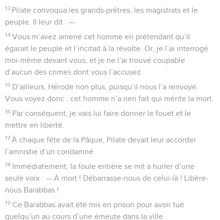
13
Pilate convoqua les grands-prêtres, les magistrats et le
peuple. Il leur dit : —
14
Vous m’avez amené cet homme en prétendant qu’il
égarait le peuple et l’incitait à la révolte. Or, je l’ai interrogé
moi-même devant vous, et je ne l’ai trouvé coupable
d’aucun des crimes dont vous l’accusez.
15
D’ailleurs, Hérode non plus, puisqu’il nous l’a renvoyé.
Vous voyez donc : cet homme n’a rien fait qui mérite la mort.
16
Par conséquent, je vais lui faire donner le fouet et le
mettre en liberté.
17
À chaque fête de la Pâque, Pilate devait leur accorder
l’amnistie d’un condamné.
18
Immédiatement, la foule entière se mit à hurler d’une
seule voix : — À mort ! Débarrasse-nous de celui-là ! Libère-
nous Barabbas !
19
Ce Barabbas avait été mis en prison pour avoir tué
quelqu’un au cours d’une émeute dans la ville.