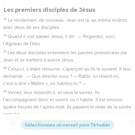
Les premiers disciples de Jésus
35
Le lendemain, de nouveau, Jean est là, au même endroit,
avec deux de ses disciples.
36
Quand il voit passer Jésus, il dit : — Regardez, voici
l’Agneau de Dieu.
37
Les deux disciples entendent les paroles prononcées par
Jean et se mettent à suivre Jésus.
38
Celui-ci, s’étant retourné, s’aperçoit qu’ils le suivent. Il leur
demande : — Que désirez-vous ? — Rabbi, lui disent-ils,
c’est-à-dire « Maître », où habites-tu ? —
39
Venez, leur répondit-il, et vous le verrez. Ils
l’accompagnent donc et voient où il habite. Il est environ
quatre heures de l’après-midi. Ils passent le reste de la soirée
avec lui.
40
André, le frère de Simon Pierre, est l’un de ces deux
Contenus
Versions
Commentaires
Strong
Dictionnaire
disciples qui, sur la déclaration de Jean, se sont mis à suivre