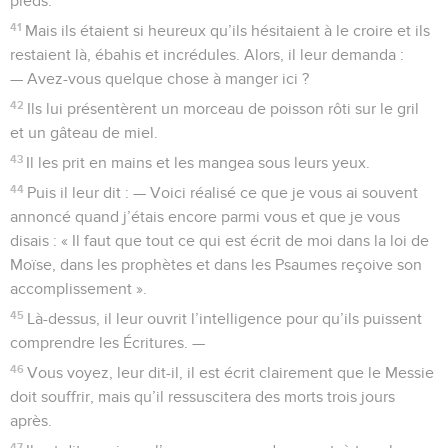
pieds.
41
Mais ils étaient si heureux qu’ils hésitaient à le croire et ils
restaient là, ébahis et incrédules. Alors, il leur demanda :
— Avez-vous quelque chose à manger ici ?
42
Ils lui présentèrent un morceau de poisson rôti sur le gril
et un gâteau de miel.
43
Il les prit en mains et les mangea sous leurs yeux.
44
Puis il leur dit : — Voici réalisé ce que je vous ai souvent
annoncé quand j’étais encore parmi vous et que je vous
disais : « Il faut que tout ce qui est écrit de moi dans la loi de
Moïse, dans les prophètes et dans les Psaumes reçoive son
accomplissement ».
45
Là-dessus, il leur ouvrit l’intelligence pour qu’ils puissent
comprendre les Écritures. —
46
Vous voyez, leur dit-il, il est écrit clairement que le Messie
doit souffrir, mais qu’il ressuscitera des morts trois jours
après.
47