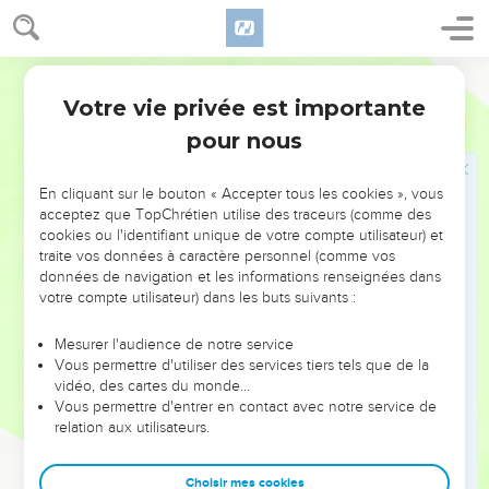
64
et, après lui avoir couvert le visage, ils criaient : — Hé !
Fais le prophète ! Devine qui t’a frappé maintenant !
65
Et ils se mirent à l’accabler d’injures blasphématoires.
Parole Vivante
Votre vie privée est importante
Luc
22
Jésus devant le Conseil supérieur
pour nous
66
Dès le point du jour, se réunit l’assemblée des anciens du
peuple, des grands-prêtres et des interprètes de la loi. Ils
En cliquant sur le bouton « Accepter tous les cookies », vous
firent amener Jésus devant leur Conseil supérieur.
acceptez que TopChrétien utilise des traceurs (comme des
cookies ou l'identifiant unique de votre compte utilisateur) et
67
L’interrogatoire commença : — Si tu es vraiment le Messie,
traite vos données à caractère personnel (comme vos
déclare-le nous. — Si je vous le disais, répliqua-t-il, vous ne
données de navigation et les informations renseignées dans
votre compte utilisateur) dans les buts suivants :
le croiriez quand même pas,
68
et si je vous interrogeais, vous ne me répondriez pas.
Mesurer l'audience de notre service
69
Mais à partir de maintenant, le Fils de l’homme siégera à la
Vous permettre d'utiliser des services tiers tels que de la
vidéo, des cartes du monde…
droite du Dieu tout-puissant.
Vous permettre d'entrer en contact avec notre service de
70
Alors, ils se mirent à crier tous ensemble : — Tu es donc le
relation aux utilisateurs.
Fils de Dieu ? — Vous dites vous-mêmes que je le suis, leur
répondit Jésus.
Choisir mes cookies