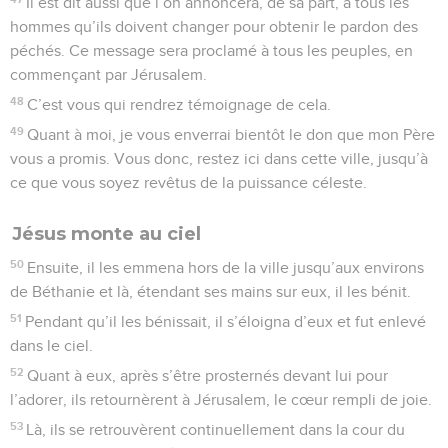
Il est dit aussi que l’on annoncera, de sa part, à tous les
hommes qu’ils doivent changer pour obtenir le pardon des
péchés. Ce message sera proclamé à tous les peuples, en
commençant par Jérusalem.
48
C’est vous qui rendrez témoignage de cela.
49
Quant à moi, je vous enverrai bientôt le don que mon Père
vous a promis. Vous donc, restez ici dans cette ville, jusqu’à
ce que vous soyez revêtus de la puissance céleste.
Jésus monte au ciel
50
Ensuite, il les emmena hors de la ville jusqu’aux environs
de Béthanie et là, étendant ses mains sur eux, il les bénit.
51
Pendant qu’il les bénissait, il s’éloigna d’eux et fut enlevé
dans le ciel.
52
Quant à eux, après s’être prosternés devant lui pour
l’adorer, ils retournèrent à Jérusalem, le cœur rempli de joie.
53
Là, ils se retrouvèrent continuellement dans la cour du