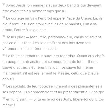
32
Avec Jésus, on emmena aussi deux bandits qui devaient
être exécutés en même temps que lui.
33
Le cortège arriva à l’endroit appelé Place du Crâne. Là, ils
clouèrent Jésus en croix avec les deux bandits, l’un à sa
droite, l’autre à sa gauche.
34
Jésus pria : — Mon Père, pardonne-leur, car ils ne savent
pas ce qu’ils font. Les soldats firent des lots avec ses
vêtements et les tirèrent au sort.
35
La foule se tenait tout autour et regardait. Quant aux chefs
du peuple, ils ricanaient et se moquaient de lui : — Il en a
sauvé d’autres, s’écrièrent-ils, qu’il se sauve lui-même
maintenant s’il est réellement le Messie, celui que Dieu a
choisi !
36
Les soldats, de leur côté, se livraient à des plaisanteries à
ses dépens. Ils s’approchaient et lui présentaient du vinaigre
37
en lui disant : — Si tu es le roi des Juifs, libère-toi donc toi-
même !