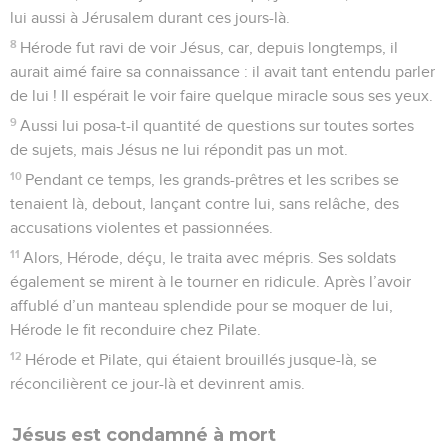
lui aussi à Jérusalem durant ces jours-là.
8
Hérode fut ravi de voir Jésus, car, depuis longtemps, il
aurait aimé faire sa connaissance : il avait tant entendu parler
de lui ! Il espérait le voir faire quelque miracle sous ses yeux.
9
Aussi lui posa-t-il quantité de questions sur toutes sortes
de sujets, mais Jésus ne lui répondit pas un mot.
10
Pendant ce temps, les grands-prêtres et les scribes se
tenaient là, debout, lançant contre lui, sans relâche, des
accusations violentes et passionnées.
11
Alors, Hérode, déçu, le traita avec mépris. Ses soldats
également se mirent à le tourner en ridicule. Après l’avoir
affublé d’un manteau splendide pour se moquer de lui,
Hérode le fit reconduire chez Pilate.
12
Hérode et Pilate, qui étaient brouillés jusque-là, se
réconcilièrent ce jour-là et devinrent amis.
Jésus est condamné à mort