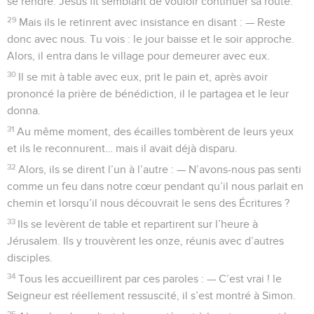
se rendre. Jésus fit semblant de vouloir continuer sa route.
29
Mais ils le retinrent avec insistance en disant : — Reste
donc avec nous. Tu vois : le jour baisse et le soir approche.
Alors, il entra dans le village pour demeurer avec eux.
30
Il se mit à table avec eux, prit le pain et, après avoir
prononcé la prière de bénédiction, il le partagea et le leur
donna.
31
Au même moment, des écailles tombèrent de leurs yeux
et ils le reconnurent… mais il avait déjà disparu.
32
Alors, ils se dirent l’un à l’autre : — N’avons-nous pas senti
comme un feu dans notre cœur pendant qu’il nous parlait en
chemin et lorsqu’il nous découvrait le sens des Écritures ?
33
Ils se levèrent de table et repartirent sur l’heure à
Jérusalem. Ils y trouvèrent les onze, réunis avec d’autres
disciples.
34
Tous les accueillirent par ces paroles : — C’est vrai ! le
Seigneur est réellement ressuscité, il s’est montré à Simon.
35