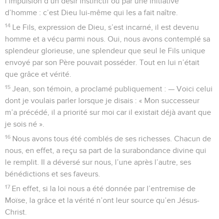
l’impulsion d’un désir instinctif ou par une initiative
d’homme : c’est Dieu lui-même qui les a fait naître.
14
Le Fils, expression de Dieu, s’est incarné, il est devenu
homme et a vécu parmi nous. Oui, nous avons contemplé sa
splendeur glorieuse, une splendeur que seul le Fils unique
envoyé par son Père pouvait posséder. Tout en lui n’était
que grâce et vérité.
15
Jean, son témoin, a proclamé publiquement : — Voici celui
dont je voulais parler lorsque je disais : « Mon successeur
m’a précédé, il a priorité sur moi car il existait déjà avant que
je sois né ».
16
Nous avons tous été comblés de ses richesses. Chacun de
nous, en effet, a reçu sa part de la surabondance divine qui
le remplit. Il a déversé sur nous, l’une après l’autre, ses
bénédictions et ses faveurs.
17
En effet, si la loi nous a été donnée par l’entremise de
Moïse, la grâce et la vérité n’ont leur source qu’en Jésus-
Christ.