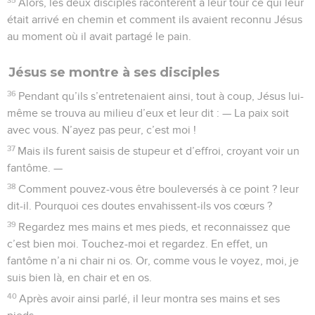
Alors, les deux disciples racontèrent à leur tour ce qui leur
était arrivé en chemin et comment ils avaient reconnu Jésus
au moment où il avait partagé le pain.
Jésus se montre à ses disciples
36
Pendant qu’ils s’entretenaient ainsi, tout à coup, Jésus lui-
même se trouva au milieu d’eux et leur dit : — La paix soit
avec vous. N’ayez pas peur, c’est moi !
37
Mais ils furent saisis de stupeur et d’effroi, croyant voir un
fantôme. —
38
Comment pouvez-vous être bouleversés à ce point ? leur
dit-il. Pourquoi ces doutes envahissent-ils vos cœurs ?
39
Regardez mes mains et mes pieds, et reconnaissez que
c’est bien moi. Touchez-moi et regardez. En effet, un
fantôme n’a ni chair ni os. Or, comme vous le voyez, moi, je
suis bien là, en chair et en os.
40
Après avoir ainsi parlé, il leur montra ses mains et ses