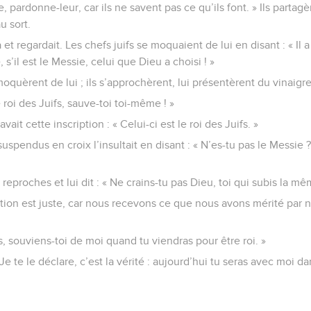
re, pardonne-leur, car ils ne savent pas ce qu’ils font. » Ils parta
u sort.
 et regardait. Les chefs juifs se moquaient de lui en disant : « Il 
 s’il est le Messie, celui que Dieu a choisi ! »
moquèrent de lui ; ils s’approchèrent, lui présentèrent du vinaigr
le roi des Juifs, sauve-toi toi-même ! »
avait cette inscription : « Celui-ci est le roi des Juifs. »
suspendus en croix l’insultait en disant : « N’es-tu pas le Messie
es reproches et lui dit : « Ne crains-tu pas Dieu, toi qui subis la m
tion est juste, car nous recevons ce que nous avons mérité par no
us, souviens-toi de moi quand tu viendras pour être roi. »
 Je te le déclare, c’est la vérité : aujourd’hui tu seras avec moi da