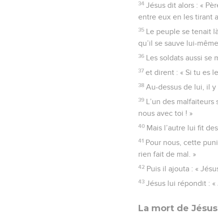
34
Jésus dit alors : « Pè
entre eux en les tirant a
35
Le peuple se tenait là
qu’il se sauve lui-même,
36
Les soldats aussi se 
37
et dirent : « Si tu es 
38
Au-dessus de lui, il y 
39
L’un des malfaiteurs 
nous avec toi ! »
40
Mais l’autre lui fit d
41
Pour nous, cette puni
rien fait de mal. »
42
Puis il ajouta : « Jés
43
Jésus lui répondit : «
La mort de Jésus