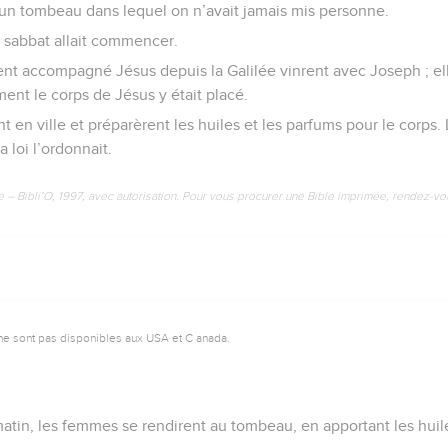
 un tombeau dans lequel on n’avait jamais mis personne.
e sabbat allait commencer.
nt accompagné Jésus depuis la Galilée vinrent avec Joseph ; ell
nt le corps de Jésus y était placé.
t en ville et préparèrent les huiles et les parfums pour le corps. 
 loi l’ordonnait.
e – Bibli’O, 1997, avec autorisation. Pour vous procurer une Bible imprimée, rendez-vo
ne sont pas disponibles aux USA et C anada.
matin, les femmes se rendirent au tombeau, en apportant les hui