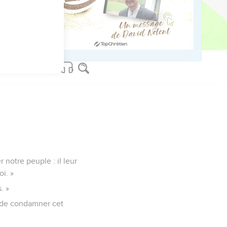
us sur www.editionsbiblio.fr
 notre peuple : il leur
i. »
. »
on de condamner cet