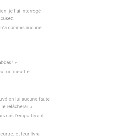
n, je l’ai interrogé
ccusez.
me n’a commis aucune
bbas ! »
our un meurtre. –
rouvé en lui aucune faute
 le relâcherai. »
rs cris l’emportèrent :
urtre, et leur livra