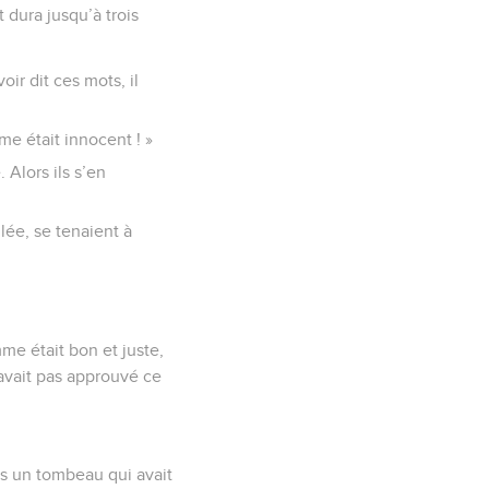
et dura jusqu’à trois
oir dit ces mots, il
mme était innocent ! »
 Alors ils s’en
lée, se tenaient à
me était bon et juste,
avait pas approuvé ce
ans un tombeau qui avait