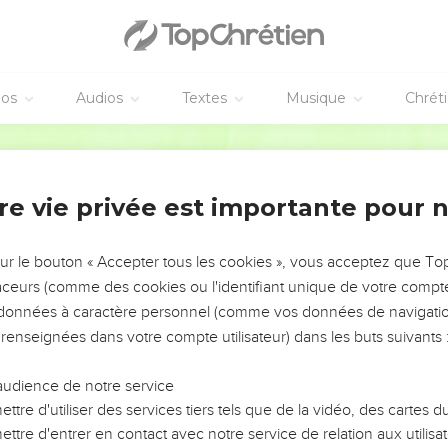
ra amèrement.
battu
ient Jésus se moquaient de lui et le frappaient.
éos
Audios
Textes
Musique
Chrét
visage et lui demandaient : « Qui t’a frappé ? Devine ! »
Français Courant
t beaucoup d’autres paroles insultantes.
Conseil supérieur
re vie privée est importante pour 
 anciens du peuple juif, les chefs des prêtres et les maîtres de la l
ant leur Conseil supérieur
sur le bouton « Accepter tous les cookies », vous acceptez que T
traceurs (comme des cookies ou l'identifiant unique de votre compte 
 Es-tu le Messie ? Dis-le-nous. » Il leur répondit : « Si je vous le
s données à caractère personnel (comme vos données de navigatio
 renseignées dans votre compte utilisateur) dans les buts suivants 
ne question, vous ne me répondrez pas.
e Fils de l’homme siégera à la droite du Dieu puissant. »
audience de notre service
 Tu es donc le Fils de Dieu ? » Il leur répondit : « Vous le dites : j
ttre d'utiliser des services tiers tels que de la vidéo, des cartes
ttre d'entrer en contact avec notre service de relation aux utilisat
 : « Nous n’avons plus besoin de témoins ! Nous avons nous-même