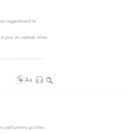
es regardèrent le
Le jour du sabbat, elles
us sur www.editionsbiblio.fr
les parfumées qu’elles