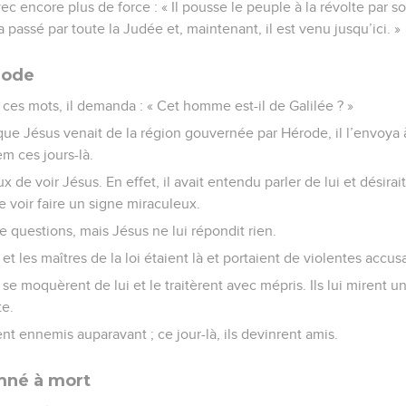
vec encore plus de force : « Il pousse le peuple à la révolte par 
passé par toute la Judée et, maintenant, il est venu jusqu’ici. »
rode
ces mots, il demanda : « Cet homme est-il de Galilée ? »
 que Jésus venait de la région gouvernée par Hérode, il l’envoya à 
em ces jours-là.
 de voir Jésus. En effet, il avait entendu parler de lui et désirai
le voir faire un signe miraculeux.
e questions, mais Jésus ne lui répondit rien.
et les maîtres de la loi étaient là et portaient de violentes accu
 se moquèrent de lui et le traitèrent avec mépris. Ils lui mirent
te.
ent ennemis auparavant ; ce jour-là, ils devinrent amis.
mné à mort