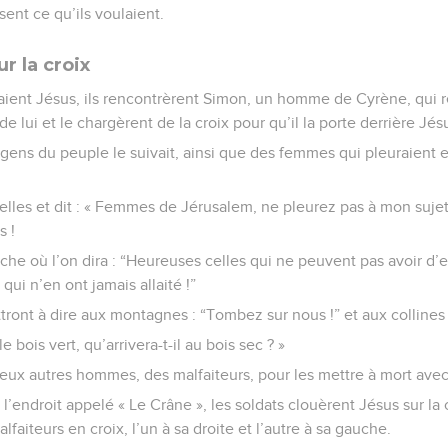
sent ce qu’ils voulaient.
r la croix
ient Jésus, ils rencontrèrent Simon, un homme de Cyrène, qui 
de lui et le chargèrent de la croix pour qu’il la porte derrière Jés
gens du peuple le suivait, ainsi que des femmes qui pleuraient e
elles et dit : « Femmes de Jérusalem, ne pleurez pas à mon sujet
s !
he où l’on dira : “Heureuses celles qui ne peuvent pas avoir d’e
ui n’en ont jamais allaité !”
tront à dire aux montagnes : “Tombez sur nous !” et aux collines
 le bois vert, qu’arrivera-t-il au bois sec ? »
ux autres hommes, des malfaiteurs, pour les mettre à mort avec
à l’endroit appelé « Le Crâne », les soldats clouèrent Jésus sur la c
lfaiteurs en croix, l’un à sa droite et l’autre à sa gauche.