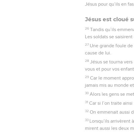
Jésus pour qu’ils en fas
Jésus est cloué su
26
Tandis qu’ils emmena
Les soldats se saisirent 
27
Une grande foule de 
cause de lui.
28
Jésus se tourna vers 
vous et pour vos enfant
29
Car le moment approc
jamais mis au monde et q
30
Alors les gens se met
31
Car si l’on traite ainsi
32
On emmenait aussi de
33
Lorsqu’ils arrivèrent 
mirent aussi les deux ma