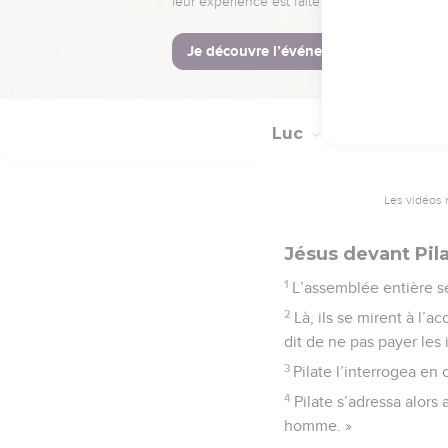
paroles ! »
© Société biblique français
Luc
23
Les vidéos 
Jésus devant Pil
1
L’assemblée entière se
2
Là, ils se mirent à l’
dit de ne pas payer les 
3
Pilate l’interrogea en c
4
Pilate s’adressa alors
homme. »