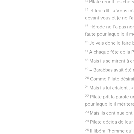
13
Pilate réunit les chef
14
et leur dit : « Vous 
devant vous et je ne l’
15
Hérode ne l’a pas no
faute pour laquelle il m
16
Je vais donc le faire 
17
A chaque fête de la Pâ
18
Mais ils se mirent à 
19
– Barabbas avait été 
20
Comme Pilate désirait
21
Mais ils lui criaient :
22
Pilate prit la parole 
pour laquelle il méritera
23
Mais ils continuaient 
24
Pilate décida de leur
25
Il libéra l’homme qu’i