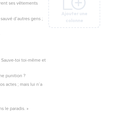
gèrent ses vêtements
Ajouter une
Ajouter une
Ajouter une
Ajouter une
a sauvé d’autres gens ;
colonne
colonne
colonne
colonne
e
 ? Sauve-toi toi-même et
ême punition ?
s actes ; mais lui n’a
ns le paradis. »