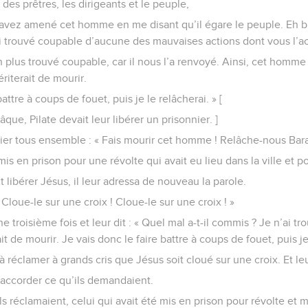
s des prêtres, les dirigeants et le peuple,
m’avez amené cet homme en me disant qu’il égare le peuple. Eh bie
ai trouvé coupable d’aucune des mauvaises actions dont vous l’a
n plus trouvé coupable, car il nous l’a renvoyé. Ainsi, cet hom
ériterait de mourir.
battre à coups de fouet, puis je le relâcherai. » [
que, Pilate devait leur libérer un prisonnier. ]
crier tous ensemble : « Fais mourir cet homme ! Relâche-nous Bara
mis en prison pour une révolte qui avait eu lieu dans la ville et p
 libérer Jésus, il leur adressa de nouveau la parole.
 « Cloue-le sur une croix ! Cloue-le sur une croix ! »
une troisième fois et leur dit : « Quel mal a-t-il commis ? Je n’ai t
it de mourir. Je vais donc le faire battre à coups de fouet, puis je
à réclamer à grands cris que Jésus soit cloué sur une croix. Et leu
 accorder ce qu’ils demandaient.
ls réclamaient, celui qui avait été mis en prison pour révolte et me