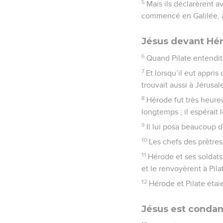
5
Mais ils déclarèrent a
commencé en Galilée, a 
Jésus devant Hé
6
Quand Pilate entendit 
7
Et lorsqu’il eut appris
trouvait aussi à Jérusal
8
Hérode fut très heureux
longtemps ; il espérait 
9
Il lui posa beaucoup d
10
Les chefs des prêtres 
11
Hérode et ses soldats
et le renvoyèrent à Pila
12
Hérode et Pilate étai
Jésus est conda