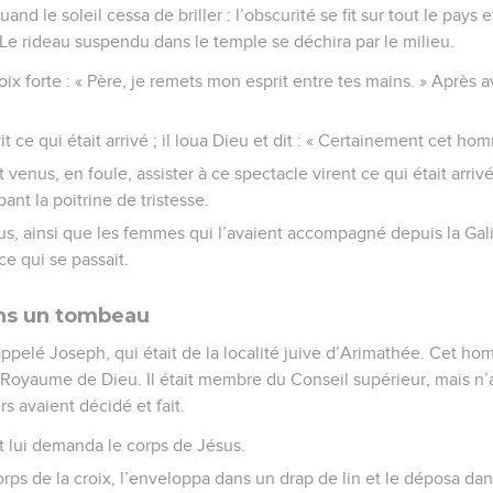
uand le soleil cessa de briller : l’obscurité se fit sur tout le pays 
 Le rideau suspendu dans le temple se déchira par le milieu.
ix forte : « Père, je remets mon esprit entre tes mains. » Après av
t ce qui était arrivé ; il loua Dieu et dit : « Certainement cet ho
venus, en foule, assister à ce spectacle virent ce qui était arrivé.
ant la poitrine de tristesse.
us, ainsi que les femmes qui l’avaient accompagné depuis la Gali
ce qui se passait.
ans un tombeau
ppelé Joseph, qui était de la localité juive d’Arimathée. Cet hom
 Royaume de Dieu. Il était membre du Conseil supérieur, mais n’
rs avaient décidé et fait.
 et lui demanda le corps de Jésus.
corps de la croix, l’enveloppa dans un drap de lin et le déposa d