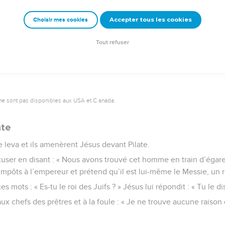
Accepter tous les cookies
Choisir mes cookies
e – Bibli’O, 1997, avec autorisation. Pour vous procurer une Bible imprimée, rendez-vo
Tout refuser
ne sont pas disponibles aux USA et C anada.
ate
 leva et ils amenèrent Jésus devant Pilate.
accuser en disant : « Nous avons trouvé cet homme en train d’égarer
impôts à l’empereur et prétend qu’il est lui-même le Messie, un ro
es mots : « Es-tu le roi des Juifs ? » Jésus lui répondit : « Tu le dis
 aux chefs des prêtres et à la foule : « Je ne trouve aucune rais