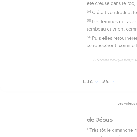
été creusé dans le roc,
54
C’était vendredi et l
55
Les femmes qui avaie
tombeau et virent comme
56
Puis elles retournèren
se reposèrent, comme la
© Société biblique français
Luc
24
Les vidéos 
de Jésus
1
Très tôt le dimanche 