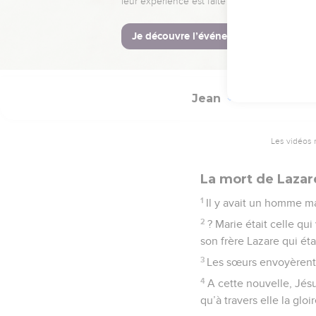
41
Beaucoup de gens vinre
dit à propos de cet homm
42
Et là, beaucoup crure
Jean
11
Les vidéos 
La mort de Lazar
1
Il y avait un homme ma
2
? Marie était celle qu
son frère Lazare qui éta
3
Les sœurs envoyèrent d
4
A cette nouvelle, Jésus
qu’à travers elle la gloi