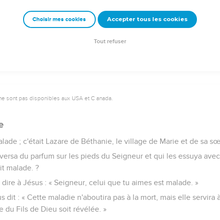
nt vers lui ; ils disaient : « Jean n'a fait aucun signe miraculeux
Accepter tous les cookies
Choisir mes cookies
e était vrai. »
nt en lui.
Tout refuser
ne sont pas disponibles aux USA et C anada.
e
lade ; c'était Lazare de Béthanie, le village de Marie et de sa s
i versa du parfum sur les pieds du Seigneur et qui les essuya avec
it malade. ?
ire à Jésus : « Seigneur, celui que tu aimes est malade. »
 dit : « Cette maladie n'aboutira pas à la mort, mais elle servira à
re du Fils de Dieu soit révélée. »