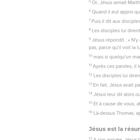
5
Or, Jésus aimait Marth
6
Quand il eut appris que
7
Puis il dit aux discipl
8
Les disciples lui diren
9
Jésus répondit : « N'y
pas, parce qu'il voit la
10
mais si quelqu'un mar
11
Après ces paroles, il l
12
Les disciples lui diren
13
En fait, Jésus avait p
14
Jésus leur dit alors o
15
Et à cause de vous, af
16
Là-dessus Thomas, app
Jésus est la résur
17
A son arrivée, Jésus 