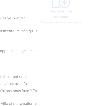
Ajouter une
Ajouter une
Ajouter une
Ajouter une
Ajouter une
colonne
colonne
colonne
colonne
colonne
 les yeux et dit :
i m'entoure, afin qu'ils
eloppé d'un linge. Jésus
ait crurent en lui.
e Jésus avait fait.
u'allons-nous faire ? En
ville et notre nation. »