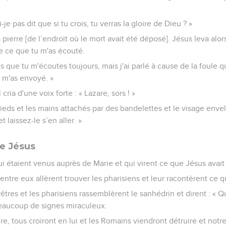
ai-je pas dit que si tu crois, tu verras la gloire de Dieu ? »
 pierre [de l’endroit où le mort avait été déposé]. Jésus leva alors
de ce que tu m'as écouté.
s que tu m'écoutes toujours, mais j'ai parlé à cause de la foule qu
i m'as envoyé. »
l cria d'une voix forte : « Lazare, sors ! »
s pieds et les mains attachés par des bandelettes et le visage env
t laissez-le s’en aller. »
e Jésus
 étaient venus auprès de Marie et qui virent ce que Jésus avait f
ntre eux allèrent trouver les pharisiens et leur racontèrent ce qu
rêtres et les pharisiens rassemblèrent le sanhédrin et dirent : « Q
beaucoup de signes miraculeux.
ire, tous croiront en lui et les Romains viendront détruire et notre 