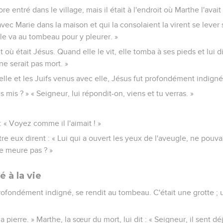
re entré dans le village, mais il était à l'endroit où Marthe l'avai
avec Marie dans la maison et qui la consolaient la virent se lever so
Elle va au tombeau pour y pleurer. »
t où était Jésus. Quand elle le vit, elle tomba à ses pieds et lui di
ne serait pas mort. »
 elle et les Juifs venus avec elle, Jésus fut profondément indign
us mis ? » « Seigneur, lui répondit-on, viens et tu verras. »
 : « Voyez comme il l'aimait ! »
e eux dirent : « Lui qui a ouvert les yeux de l'aveugle, ne pouvait
e meure pas ? »
 à la vie
ofondément indigné, se rendit au tombeau. C'était une grotte ; u
a pierre. » Marthe, la sœur du mort, lui dit : « Seigneur, il sent déj