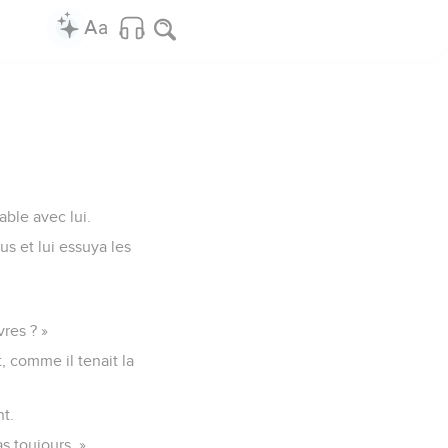
able avec lui.
us et lui essuya les
res ? »
t, comme il tenait la
nt.
s toujours. »