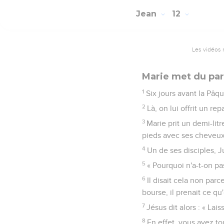
Jean
12
Les vidéos 
Marie met du par
1
Six jours avant la Pâqu
2
Là, on lui offrit un re
3
Marie prit un demi-lit
pieds avec ses cheveux 
4
Un de ses disciples, Juda
5
« Pourquoi n'a-t-on p
6
Il disait cela non parc
bourse, il prenait ce qu
7
Jésus dit alors : « La
8
En effet, vous avez to