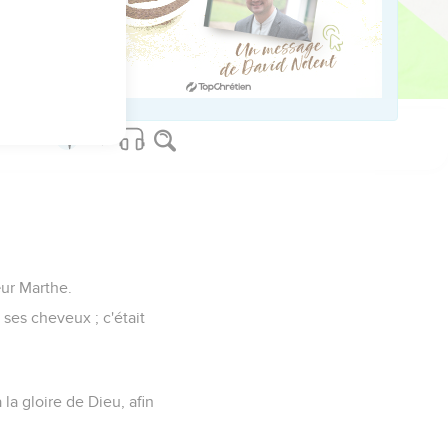
, mais tout ce qu'il a
œur Marthe.
 ses cheveux ; c'était
 la gloire de Dieu, afin