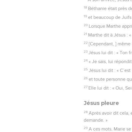
18
Béthanie était près d
19
et beaucoup de Juifs 
20
Lorsque Marthe apprit
21
Marthe dit à Jésus : «
22
[Cependant, ] même m
23
Jésus lui dit : « Ton f
24
« Je sais, lui répondit
25
Jésus lui dit : « C’es
26
et toute personne qui
27
Elle lui dit : « Oui, 
Jésus pleure
28
Après avoir dit cela, 
demande. »
29
A ces mots, Marie se l