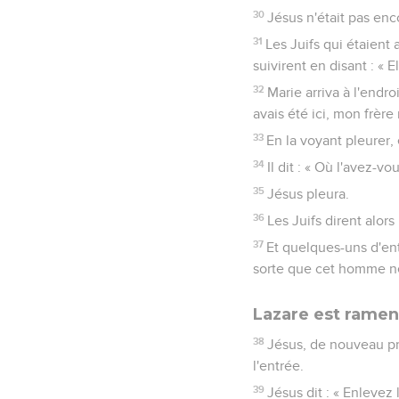
30
Jésus n'était pas enco
31
Les Juifs qui étaient 
suivirent en disant : « 
32
Marie arriva à l'endroi
avais été ici, mon frère 
33
En la voyant pleurer,
34
Il dit : « Où l'avez-vo
35
Jésus pleura.
36
Les Juifs dirent alors
37
Et quelques-uns d'entr
sorte que cet homme n
Lazare est ramené
38
Jésus, de nouveau pr
l'entrée.
39
Jésus dit : « Enlevez l