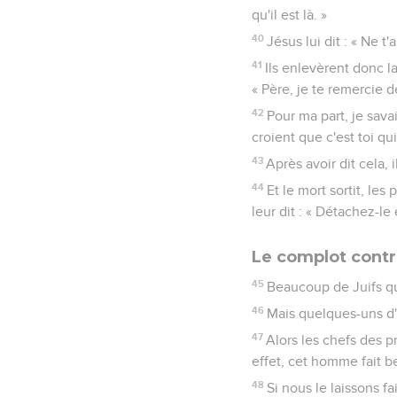
qu'il est là. »
40
Jésus lui dit : « Ne t'
41
Ils enlevèrent donc la
« Père, je te remercie 
42
Pour ma part, je savai
croient que c'est toi qu
43
Après avoir dit cela, i
44
Et le mort sortit, le
leur dit : « Détachez-le e
Le complot contr
45
Beaucoup de Juifs qui
46
Mais quelques-uns d'e
47
Alors les chefs des p
effet, cet homme fait 
48
Si nous le laissons fa