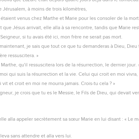
e Jérusalem, à moins de trois kilomètres,
étaient venus chez Marthe et Marie pour les consoler de la mort 
 que Jésus arrivait, elle alla à sa rencontre, tandis que Marie rest
 Seigneur, si tu avais été ici, mon frère ne serait pas mort.
aintenant, je sais que tout ce que tu demanderas à Dieu, Dieu t
rère ressuscitera. »
 Marthe, qu'il ressuscitera lors de la résurrection, le dernier jour. 
t moi qui suis la résurrection et la vie. Celui qui croit en moi vivra
 vit et croit en moi ne mourra jamais. Crois-tu cela ? »
Seigneur, je crois que tu es le Messie, le Fils de Dieu, qui devait v
elle alla appeler secrètement sa sœur Marie en lui disant : « Le maî
eva sans attendre et alla vers lui.