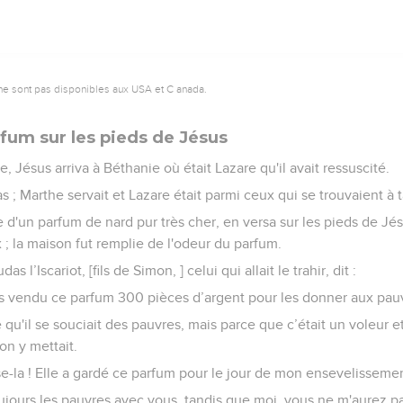
ne sont pas disponibles aux USA et C anada.
fum sur les pieds de Jésus
e, Jésus arriva à Béthanie où était Lazare qu'il avait ressuscité.
pas ; Marthe servait et Lazare était parmi ceux qui se trouvaient à t
re d'un parfum de nard pur très cher, en versa sur les pieds de Jés
; la maison fut remplie de l'odeur du parfum.
s l’Iscariot, [fils de Simon, ] celui qui allait le trahir, dit :
as vendu ce parfum 300 pièces d’argent pour les donner aux pauv
e qu'il se souciait des pauvres, mais parce que c’était un voleur e
'on y mettait.
isse-la ! Elle a gardé ce parfum pour le jour de mon ensevelisseme
ujours les pauvres avec vous, tandis que moi, vous ne m'aurez pa