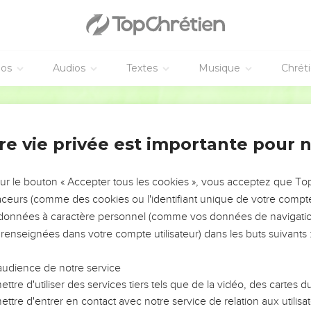
 sommes un. »
t de nouveau des pierres pour le lapider.
 vous ai fait voir beaucoup de belles œuvres qui viennent de mon
éos
Audios
Textes
Musique
Chrét
s ? »
rent : « Ce n'est pas pour une belle œuvre que nous te lapidons,
Segond 21
, qui es un être humain, tu te fais Dieu. »
 N'est-il pas écrit dans votre loi : J'ai dit : ‘Vous êtes des dieux’ 
re vie privée est importante pour 
a appelé dieux ceux à qui la parole de Dieu a été adressée et si l'
sur le bouton « Accepter tous les cookies », vous acceptez que T
dire à celui que le Père a consacré et envoyé dans le monde : 
traceurs (comme des cookies ou l'identifiant unique de votre compte 
mé : ‘Je suis le Fils de Dieu’ ?
s données à caractère personnel (comme vos données de navigatio
 œuvres de mon Père, ne me croyez pas !
 renseignées dans votre compte utilisateur) dans les buts suivants 
même si vous ne me croyez pas, croyez à ces œuvres afin de savoi
 je suis en lui. »
audience de notre service
ttre d'utiliser des services tiers tels que de la vidéo, des cartes
rchaient encore à l'arrêter, mais il leur échappa.
ttre d'entrer en contact avec notre service de relation aux utilisat
tre côté du Jourdain, à l'endroit où Jean avait d'abord baptisé, et 