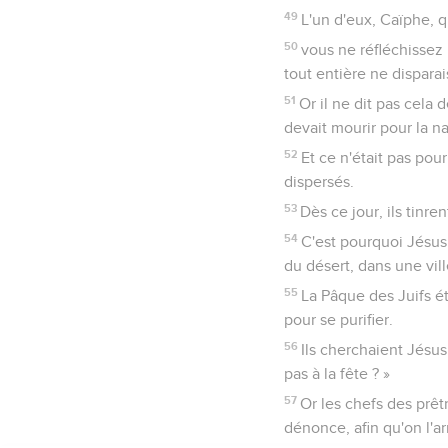
49
L'un d'eux, Caïphe, q
50
vous ne réfléchissez
tout entière ne disparai
51
Or il ne dit pas cela
devait mourir pour la na
52
Et ce n'était pas pou
dispersés.
53
Dès ce jour, ils tinre
54
C'est pourquoi Jésus 
du désert, dans une vill
55
La Pâque des Juifs 
pour se purifier.
56
Ils cherchaient Jésus
pas à la fête ? »
57
Or les chefs des prêtr
dénonce, afin qu'on l'ar