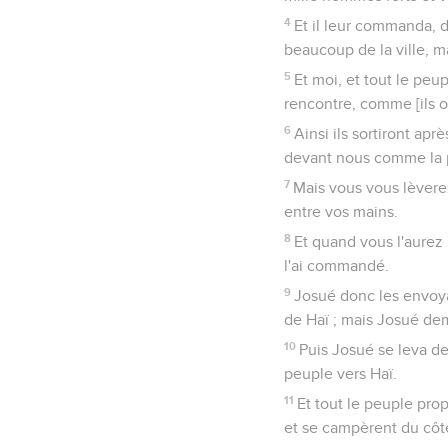
4
Et il leur commanda, d
beaucoup de la ville, m
5
Et moi, et tout le peu
rencontre, comme [ils o
6
Ainsi ils sortiront aprè
devant nous comme la p
7
Mais vous vous lèverez 
entre vos mains.
8
Et quand vous l'aurez 
l'ai commandé.
9
Josué donc les envoya,
de Haï ; mais Josué dem
10
Puis Josué se leva de
peuple vers Haï.
11
Et tout le peuple propr
et se campèrent du côté 