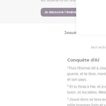
Et Josué dit : Pourquo
l'assommèrent de pierre
26
Et ils dressèrent sur 
sa colère ; c'est pourqu
Josué
8
Seuls les É
Conquête d'Aï
1
Puis l'Eternel dit à Jo
guerre, et te lève, monte
et son pays.
2
Et tu feras à Haï, et 
butin, et les bêtes. Me
3
Josué donc se leva ave
mille hommes forts et va