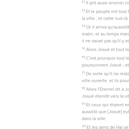
12
Il prit aussi environ
13
Et le peuple mit tout 
la ville ; et cette nuit-
14
Or il arriva qu'aussit
matin, et au temps marq
il ne savait pas qu'il y
15
Alors Josué et tout Is
16
C'est pourquoi tout le
poursuivirent Josué ; et i
17
De sorte qu'il ne rest
ville ouverte, et ils pour
18
Alors l'Eternel dit à J
Josué étendit vers la vi
19
Et ceux qui étaient e
aussitôt que [Josué] eut 
dans la ville.
20
Et les gens de Haï se 