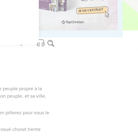
es Israélites
ternel apaisa l'ardeur de
le peuple propre à la
son peuple, et sa ville,
en pillerez pour vous le
Josué choisit trente