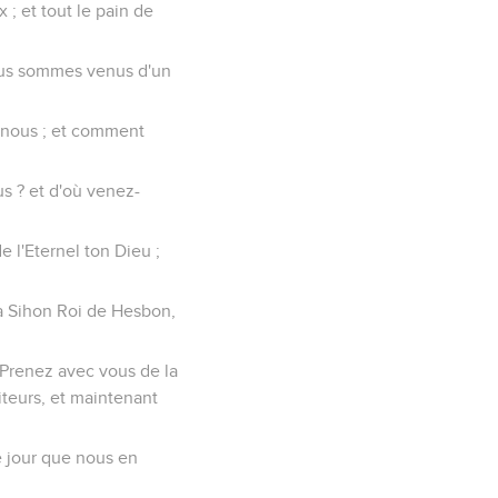
 ; et tout le pain de
 Nous sommes venus d'un
i nous ; et comment
us ? et d'où venez-
e l'Eternel ton Dieu ;
 à Sihon Roi de Hesbon,
: Prenez avec vous de la
iteurs, et maintenant
e jour que nous en