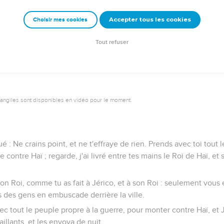
i nous as-tu troublés ? l'Eternel te troublera aujourd'hui. Et tous l
s, et les brûlèrent au feu, après les avoir assommés de pierres.
Accepter tous les cookies
Choisir mes cookies
lui un grand monceau de pierres, [qui dure] jusqu'à ce jour. Et l'E
oi ce lieu-là a été appelé jusqu'à aujourd'hui, la vallée de Hacor.
Tout refuser
vangiles sont disponibles en vidéo pour le moment.
sué : Ne crains point, et ne t'effraye de rien. Prends avec toi tout 
 contre Haï ; regarde, j'ai livré entre tes mains le Roi de Haï, et 
à son Roi, comme tu as fait à Jérico, et à son Roi : seulement vous 
ts des gens en embuscade derrière la ville.
c tout le peuple propre à la guerre, pour monter contre Haï, et 
illants, et les envoya de nuit.