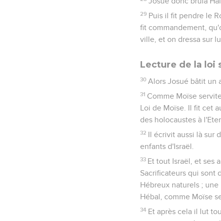
Josué donc brûla Haï,
29
Puis il fit pendre le
fit commandement, qu'on
ville, et on dressa sur 
Lecture de la loi
30
Alors Josué bâtit un a
31
Comme Moïse serviteur 
Loi de Moïse. Il fit cet 
des holocaustes à l'Eter
32
Il écrivit aussi là su
enfants d'Israël.
33
Et tout Israël, et ses
Sacrificateurs qui sont d
Hébreux naturels ; une 
Hébal, comme Moïse serv
34
Et après cela il lut t