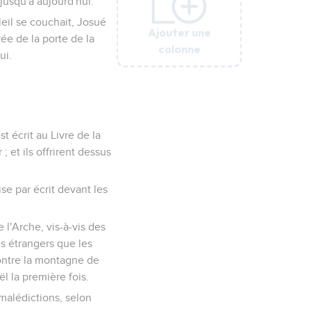
jusqu'à aujourd'hui.
leil se couchait, Josué
Ajouter une
Ajouter une
Ajouter une
Ajouter une
Ajouter une
Ajouter une
ée de la porte de la
colonne
colonne
colonne
colonne
colonne
colonne
ui.
t écrit au Livre de la
; et ils offrirent dessus
ise par écrit devant les
e l'Arche, vis-à-vis des
les étrangers que les
contre la montagne de
l la première fois.
 malédictions, selon