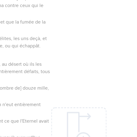
rna contre ceux qui le
 et que la fumée de la
élites, les uns deçà, et
ie, ou qui échappât.
 au désert où ils les
ntièrement défaits, tous
nombre de] douze mille,
on n'eut entièrement
nt ce que l'Eternel avait