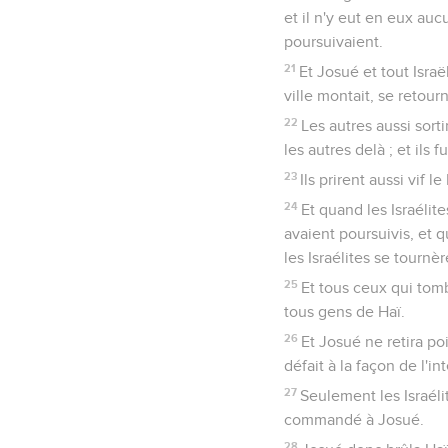
et il n'y eut en eux auc
poursuivaient.
21
Et Josué et tout Isra
ville montait, se retour
22
Les autres aussi sorti
les autres delà ; et ils
23
Ils prirent aussi vif 
24
Et quand les Israélit
avaient poursuivis, et 
les Israélites se tournè
25
Et tous ceux qui tom
tous gens de Haï.
26
Et Josué ne retira po
défait à la façon de l'in
27
Seulement les Israélit
commandé à Josué.
28