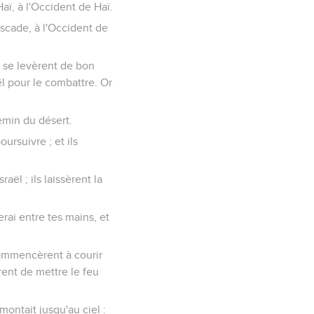
aï, à l'Occident de Haï.
uscade, à l'Occident de
et se levèrent de bon
ël pour le combattre. Or
hemin du désert.
ursuivre ; et ils
aël ; ils laissèrent la
rerai entre tes mains, et
 commencèrent à courir
èrent de mettre le feu
montait jusqu'au ciel :