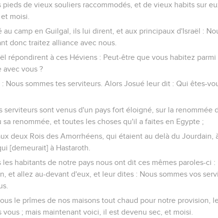
urs pieds de vieux souliers raccommodés, et de vieux habits sur eux
 et moisi.
 au camp en Guilgal, ils lui dirent, et aux principaux d'Israël :
nt donc traitez alliance avec nous.
raël répondirent à ces Héviens : Peut-être que vous habitez parm
e avec vous ?
é : Nous sommes tes serviteurs. Alors Josué leur dit : Qui êtes-vo
Tes serviteurs sont venus d'un pays fort éloigné, sur la renommée d
sa renommée, et toutes les choses qu'il a faites en Egypte ;
it aux deux Rois des Amorrhéens, qui étaient au delà du Jourdain,
ui [demeurait] à Hastaroth.
s les habitants de notre pays nous ont dit ces mêmes paroles-ci 
n, et allez au-devant d'eux, et leur dites : Nous sommes vos serv
us.
 Nous le prîmes de nos maisons tout chaud pour notre provision, l
 vous ; mais maintenant voici, il est devenu sec, et moisi.