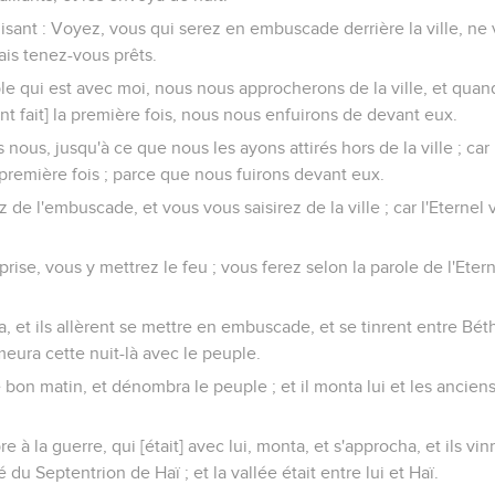
isant : Voyez, vous qui serez en embuscade derrière la ville, ne
ais tenez-vous prêts.
ple qui est avec moi, nous nous approcherons de la ville, et quand 
nt fait] la première fois, nous nous enfuirons de devant eux.
s nous, jusqu'à ce que nous les ayons attirés hors de la ville ; car il
remière fois ; parce que nous fuirons devant eux.
de l'embuscade, et vous vous saisirez de la ville ; car l'Eternel v
prise, vous y mettrez le feu ; vous ferez selon la parole de l'Eter
 et ils allèrent se mettre en embuscade, et se tinrent entre Béth
eura cette nuit-là avec le peuple.
 bon matin, et dénombra le peuple ; et il monta lui et les anciens 
e à la guerre, qui [était] avec lui, monta, et s'approcha, et ils vinre
du Septentrion de Haï ; et la vallée était entre lui et Haï.