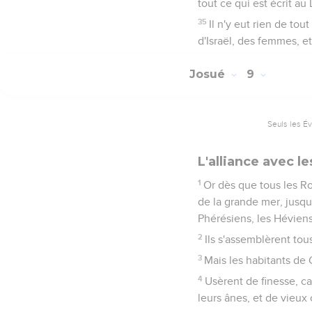
tout ce qui est écrit au 
35
Il n'y eut rien de t
d'Israël, des femmes, e
Josué
9
Seuls les É
L'alliance avec 
1
Or dès que tous les Ro
de la grande mer, jusqu
Phérésiens, les Héviens
2
Ils s'assemblèrent tou
3
Mais les habitants de 
4
Usèrent de finesse, ca
leurs ânes, et de vieux 