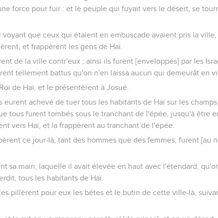
une force pour fuir : et le peuple qui fuyait vers le désert, se tou
ël voyant que ceux qui étaient en embuscade avaient pris la ville,
nèrent, et frappèrent les gens de Haï.
rent de la ville contr'eux ; ainsi ils furent [enveloppés] par les Isra
 furent tellement battus qu'on n'en laissa aucun qui demeurât en v
le Roi de Haï, et le présentèrent à Josué.
es eurent achevé de tuer tous les habitants de Haï sur les champs,
que tous furent tombés sous le tranchant de l'épée, jusqu'à être e
rent vers Haï, et la frappèrent au tranchant de l'épée.
bèrent ce jour-là, tant des hommes que des femmes, furent [au 
int sa main, laquelle il avait élevée en haut avec l'étendard, qu'
terdit, tous les habitants de Haï.
es pillèrent pour eux les bêtes et le butin de cette ville-là, suiva