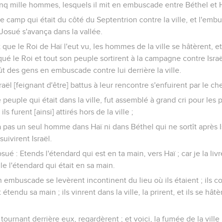
 cinq mille hommes, lesquels il mit en embuscade entre Béthel et H
le camp qui était du côté du Septentrion contre la ville, et l'emb
là Josué s'avança dans la vallée.
ôt que le Roi de Haï l'eut vu, les hommes de la ville se hâtèrent, 
ué le Roi et tout son peuple sortirent à la campagne contre Isra
 eût des gens en embuscade contre lui derrière la ville.
raël [feignant d'être] battus à leur rencontre s'enfuirent par le c
 peuple qui était dans la ville, fut assemblé à grand cri pour les po
ls furent [ainsi] attirés hors de la ville ;
a pas un seul homme dans Haï ni dans Béthel qui ne sortît après Isr
suivirent Israël.
osué : Etends l'étendard qui est en ta main, vers Haï ; car je la liv
lle l'étendard qui était en sa main.
n embuscade se levèrent incontinent du lieu où ils étaient ; ils
étendu sa main ; ils vinrent dans la ville, la prirent, et ils se hât
tournant derrière eux, regardèrent ; et voici, la fumée de la ville 