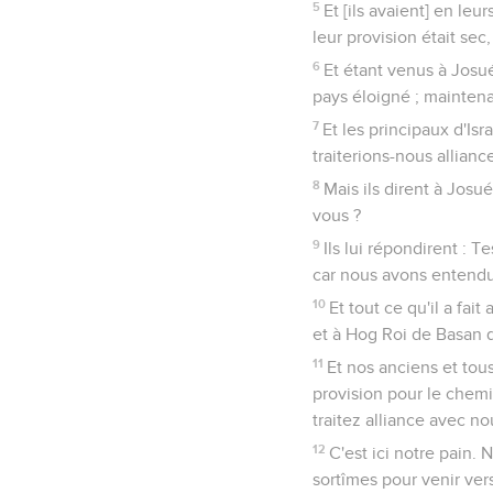
5
Et [ils avaient] en le
leur provision était sec,
6
Et étant venus à Josué
pays éloigné ; maintena
7
Et les principaux d'Is
traiterions-nous allianc
8
Mais ils dirent à Josu
vous ?
9
Ils lui répondirent : 
car nous avons entendu 
10
Et tout ce qu'il a fa
et à Hog Roi de Basan q
11
Et nos anciens et tou
provision pour le chemi
traitez alliance avec no
12
C'est ici notre pain.
sortîmes pour venir vers