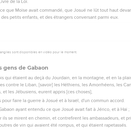
Livre de la Loi.
out ce que Moïse avait commandé, que Josué ne lût tout haut deva
t des petits enfants, et des étrangers conversant parmi eux.
vangiles sont disponibles en vidéo pour le moment.
les gens de Gabaon
is qui étaient au deçà du Jourdain, en la montagne, et en la plain
es contre le Liban, [savoir] les Héthiens, les Amorrhéens, les Ca
, et les Jébusiens, eurent appris [ces choses],
s pour faire la guerre à Josué et à Israël, d'un commun accord.
Gabaon ayant entendu ce que Josué avait fait à Jérico, et à Haï ;
r ils se mirent en chemin, et contrefirent les ambassadeurs, et pr
outres de vin qui avaient été rompus, et qui étaient rapetassés.