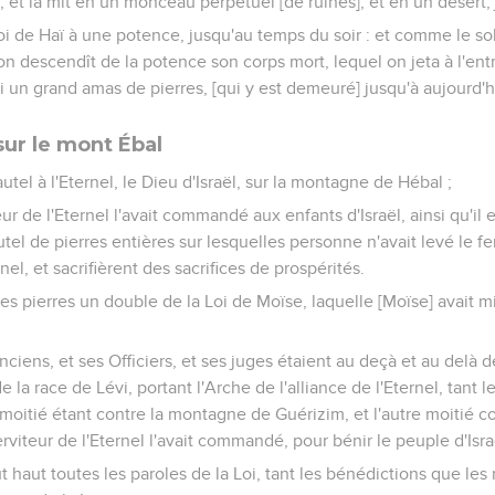
 et la mit en un monceau perpétuel [de ruines], et en un désert, 
 Roi de Haï à une potence, jusqu'au temps du soir : et comme le so
 descendît de la potence son corps mort, lequel on jeta à l'entr
lui un grand amas de pierres, [qui y est demeuré] jusqu'à aujourd'h
 sur le mont Ébal
utel à l'Eternel, le Dieu d'Israël, sur la montagne de Hébal ;
de l'Eternel l'avait commandé aux enfants d'Israël, ainsi qu'il es
autel de pierres entières sur lesquelles personne n'avait levé le fer 
nel, et sacrifièrent des sacrifices de prospérités.
r des pierres un double de la Loi de Moïse, laquelle [Moïse] avait m
 anciens, et ses Officiers, et ses juges étaient au deçà et au delà d
e la race de Lévi, portant l'Arche de l'alliance de l'Eternel, tant 
moitié étant contre la montagne de Guérizim, et l'autre moitié 
iteur de l'Eternel l'avait commandé, pour bénir le peuple d'Israë
out haut toutes les paroles de la Loi, tant les bénédictions que les