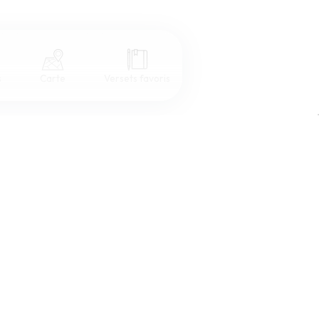
s
Carte
Versets favoris
Coul
eur
Désactivé
Simple
Serif
Sans-serif