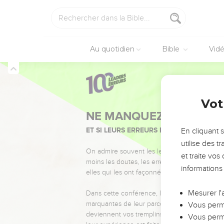
Au quotidien
Bible
Vid
Vot
NE MANQUEZ PAS L’ÉVÉ
ET SI LEURS ERREURS POUVAIENT VOUS 
En cliquant 
utilise des 
On admire souvent les leaders pour leurs réussi
et traite vo
moins les doutes, les erreurs et les saisons di
informations
elles qui les ont façonnés.
Mesurer l'
Dans cette conférence, leaders, entrepreneur
marquantes de leur parcours et les clés pour
Vous perme
deviennent vos tremplins. Que vous guidiez 
Vous perme