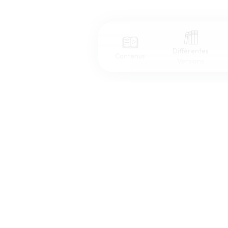
Différentes
Contenus
Versions
Afficher les numéros de versets
Mode dyslexique
Police d'écriture