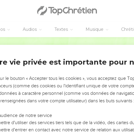
éos
Audios
Textes
Musique
Chrét
re vie privée est importante pour 
NEMENT DE L’ANNÉE !
ÉVITER LES VOTRES ?
sur le bouton « Accepter tous les cookies », vous acceptez que T
traceurs (comme des cookies ou l'identifiant unique de votre compte 
tes, leur impact, leur foi ou leur vision. Mais on voit
s données à caractère personnel (comme vos données de navigatio
fficiles qu'ils ont traversés, alors même que ce sont
 renseignées dans votre compte utilisateur) dans les buts suivants 
audience de notre service
s, et responsables reviennent sur les erreurs
 avancer avec plus de sagesse afin que leurs erreurs
ttre d'utiliser des services tiers tels que de la vidéo, des cartes
un ministère, une équipe, un groupe ou une famille,
ttre d'entrer en contact avec notre service de relation aux utilisat