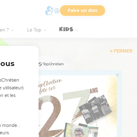
Faire un don
ien ?
Le Top
FERMER
nous
opChrétien
utilisateur)
n et les
:
 du monde…
eurs.