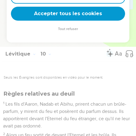
23
Moïse et Aaron entrèrent dans la tente de la rencontre.
Lorsqu'ils en sortirent, ils bénirent le peuple et la gloire de
Accepter tous les cookies
l'Eternel apparut à tout le peuple.
24
Un feu sortit de devant l'Eternel et brûla l'holocauste et les
Tout refuser
graisses sur l'autel. Tout le peuple le vit, et ils poussèrent
des cris de joie et se jetèrent le visage contre terre.
Lévitique
10
Seuls les Évangiles sont disponibles en vidéo pour le moment.
Règles relatives au deuil
1
Les fils d'Aaron, Nadab et Abihu, prirent chacun un brûle-
parfum, y mirent du feu et posèrent du parfum dessus. Ils
apportèrent devant l'Eternel du feu étranger, ce qu'il ne leur
avait pas ordonné.
2
Alors un feu sortit de devant l'Eternel et les brûla. Ils