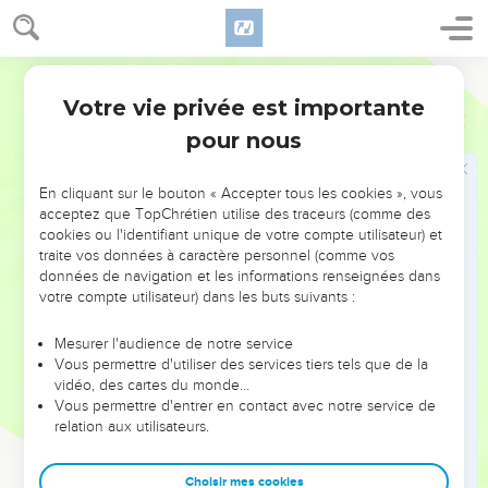
16
Il offrit l'holocauste en le sacrifiant conformément à la
règle.
17
Il présenta l'offrande, en prit une poignée et la brûla sur
Segond 21
l'autel, en plus de l'holocauste du matin.
Votre vie privée est importante
Lévitique
9
18
Il égorgea le bœuf et le bélier en sacrifice de communion
pour nous
pour le peuple. Ses fils lui présentèrent le sang et il le versa
sur le pourtour de l'autel.
En cliquant sur le bouton « Accepter tous les cookies », vous
19
Ils lui présentèrent la graisse du bœuf et du bélier, la
acceptez que TopChrétien utilise des traceurs (comme des
cookies ou l'identifiant unique de votre compte utilisateur) et
queue, la graisse qui couvre les entrailles, les rognons et le
traite vos données à caractère personnel (comme vos
grand lobe du foie ;
données de navigation et les informations renseignées dans
20
ils mirent les graisses sur les poitrines et il brûla les
votre compte utilisateur) dans les buts suivants :
graisses sur l'autel.
Mesurer l'audience de notre service
21
Aaron fit devant l'Eternel le geste de présentation avec les
Vous permettre d'utiliser des services tiers tels que de la
poitrines et la cuisse droite, comme Moïse l'avait ordonné.
vidéo, des cartes du monde…
Vous permettre d'entrer en contact avec notre service de
22
Aaron leva ses mains vers le peuple et le bénit. Puis il
relation aux utilisateurs.
descendit, après avoir offert le sacrifice d'expiation,
l'holocauste et le sacrifice de communion.
Choisir mes cookies