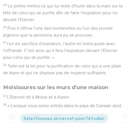
29
Le prêtre mettra ce qui lui reste d'huile dans la main sur la
tête de celui qui se purifie afin de faire l'expiation pour lui
devant l'Eternel.
30
Puis il offrira l'une des tourterelles ou l'un des jeunes
pigeons que la personne aura pu se procurer,
31
l'un en sacrifice d'expiation, l'autre en holocauste avec
l'offrande. C’est ainsi qu’il fera l'expiation devant l'Eternel
pour celui qui se purifie. »
32
Telle est la loi pour la purification de celui qui a une plaie
de lèpre et qui ne dispose pas de moyens suffisants.
Moisissures sur les murs d'une maison
33
L'Eternel dit à Moïse et à Aaron :
34
« Lorsque vous serez entrés dans le pays de Canaan dont
je vous donne la possession, si je mets une plaie de lèpre sur
une maison du pays que vous posséderez,
Contenus
Versions
Commentaires
Strong
Dictionnaire
35
le propriétaire de la maison ira le déclarer au prêtre en