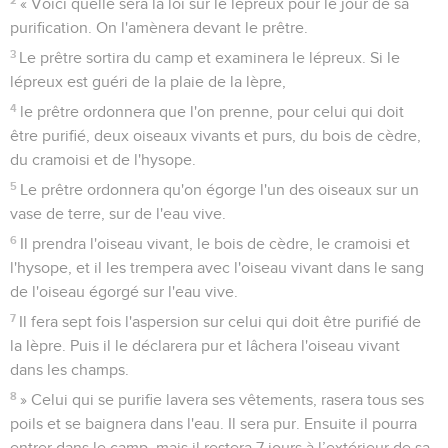
« Voici quelle sera la loi sur le lépreux pour le jour de sa
purification. On l'amènera devant le prêtre.
3
Le prêtre sortira du camp et examinera le lépreux. Si le
lépreux est guéri de la plaie de la lèpre,
4
le prêtre ordonnera que l'on prenne, pour celui qui doit
être purifié, deux oiseaux vivants et purs, du bois de cèdre,
du cramoisi et de l'hysope.
5
Le prêtre ordonnera qu'on égorge l'un des oiseaux sur un
vase de terre, sur de l'eau vive.
6
Il prendra l'oiseau vivant, le bois de cèdre, le cramoisi et
l'hysope, et il les trempera avec l'oiseau vivant dans le sang
de l'oiseau égorgé sur l'eau vive.
7
Il fera sept fois l'aspersion sur celui qui doit être purifié de
la lèpre. Puis il le déclarera pur et lâchera l'oiseau vivant
dans les champs.
8
» Celui qui se purifie lavera ses vêtements, rasera tous ses
poils et se baignera dans l'eau. Il sera pur. Ensuite il pourra
entrer dans le camp, mais il restera 7 jours à l’extérieur de sa