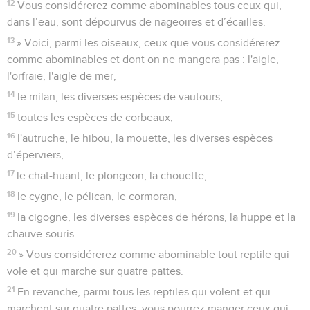
12
Vous considérerez comme abominables tous ceux qui,
dans l’eau, sont dépourvus de nageoires et d’écailles.
13
» Voici, parmi les oiseaux, ceux que vous considérerez
comme abominables et dont on ne mangera pas : l'aigle,
l'orfraie, l'aigle de mer,
14
le milan, les diverses espèces de vautours,
15
toutes les espèces de corbeaux,
16
l'autruche, le hibou, la mouette, les diverses espèces
d’éperviers,
17
le chat-huant, le plongeon, la chouette,
18
le cygne, le pélican, le cormoran,
19
la cigogne, les diverses espèces de hérons, la huppe et la
chauve-souris.
20
» Vous considérerez comme abominable tout reptile qui
vole et qui marche sur quatre pattes.
21
En revanche, parmi tous les reptiles qui volent et qui
marchent sur quatre pattes, vous pourrez manger ceux qui