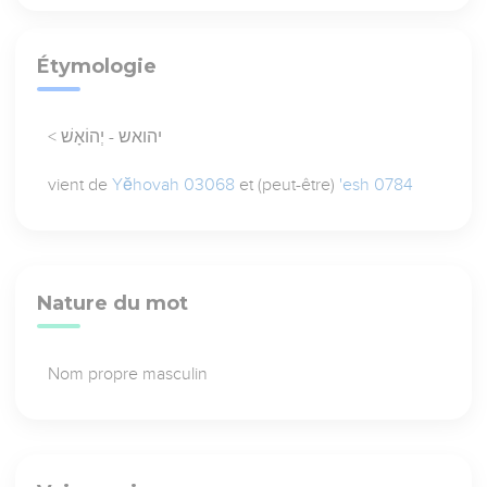
Étymologie
< יהואש - יְהוֹאָשׁ
vient de
Yĕhovah 03068
et (peut-être)
'esh 0784
Nature du mot
Nom propre masculin