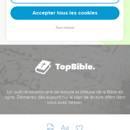
deviennent vos tremplins. Que vous guidiez un ministère, une
équipe, un groupe ou une famille, leur expérience est faite
Accepter tous les cookies
pour vous.
Tout refuser
Je découvre l’événement
Un outil révolutionnaire de lecture et d'étude de la Bible en
ligne. Démarrez dès aujourd'hui le plan de lecture offert dont
vous avez besoin.