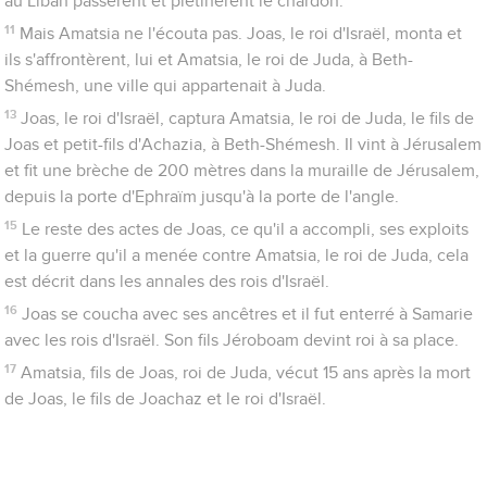
au Liban passèrent et piétinèrent le chardon.
11
Mais Amatsia ne l'écouta pas. Joas, le roi d'Israël, monta et
ils s'affrontèrent, lui et Amatsia, le roi de Juda, à Beth-
Shémesh, une ville qui appartenait à Juda.
13
Joas, le roi d'Israël, captura Amatsia, le roi de Juda, le fils de
Joas et petit-fils d'Achazia, à Beth-Shémesh. Il vint à Jérusalem
et fit une brèche de 200 mètres dans la muraille de Jérusalem,
depuis la porte d'Ephraïm jusqu'à la porte de l'angle.
15
Le reste des actes de Joas, ce qu'il a accompli, ses exploits
et la guerre qu'il a menée contre Amatsia, le roi de Juda, cela
est décrit dans les annales des rois d'Israël.
16
Joas se coucha avec ses ancêtres et il fut enterré à Samarie
avec les rois d'Israël. Son fils Jéroboam devint roi à sa place.
17
Amatsia, fils de Joas, roi de Juda, vécut 15 ans après la mort
de Joas, le fils de Joachaz et le roi d'Israël.