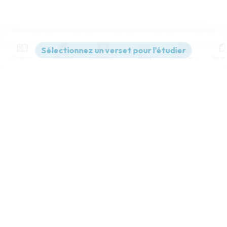
Contenus
Versions
Commentaires
Strong
Dictionnaire
Paramètres de lecture
Afficher les numéros de versets
Mode dyslexique
Désactivé
Simple
Coul
eur
Police d'écriture
Serif
Sans-serif