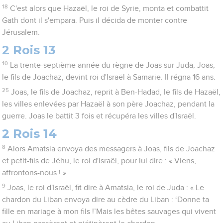
18
C'est alors que Hazaël, le roi de Syrie, monta et combattit
Gath dont il s'empara. Puis il décida de monter contre
Jérusalem.
2 Rois 13
10
La trente-septième année du règne de Joas sur Juda, Joas,
le fils de Joachaz, devint roi d'Israël à Samarie. Il régna 16 ans.
25
Joas, le fils de Joachaz, reprit à Ben-Hadad, le fils de Hazaël,
les villes enlevées par Hazaël à son père Joachaz, pendant la
guerre. Joas le battit 3 fois et récupéra les villes d'Israël.
2 Rois 14
8
Alors Amatsia envoya des messagers à Joas, fils de Joachaz
et petit-fils de Jéhu, le roi d'Israël, pour lui dire : « Viens,
affrontons-nous ! »
9
Joas, le roi d'Israël, fit dire à Amatsia, le roi de Juda : « Le
chardon du Liban envoya dire au cèdre du Liban : ‘Donne ta
fille en mariage à mon fils !’Mais les bêtes sauvages qui vivent