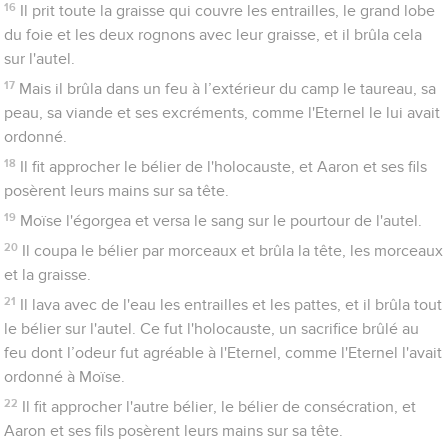
16
Il prit toute la graisse qui couvre les entrailles, le grand lobe
du foie et les deux rognons avec leur graisse, et il brûla cela
sur l'autel.
17
Mais il brûla dans un feu à l’extérieur du camp le taureau, sa
peau, sa viande et ses excréments, comme l'Eternel le lui avait
ordonné.
18
Il fit approcher le bélier de l'holocauste, et Aaron et ses fils
posèrent leurs mains sur sa tête.
19
Moïse l'égorgea et versa le sang sur le pourtour de l'autel.
20
Il coupa le bélier par morceaux et brûla la tête, les morceaux
et la graisse.
21
Il lava avec de l'eau les entrailles et les pattes, et il brûla tout
le bélier sur l'autel. Ce fut l'holocauste, un sacrifice brûlé au
feu dont l’odeur fut agréable à l'Eternel, comme l'Eternel l'avait
ordonné à Moïse.
22
Il fit approcher l'autre bélier, le bélier de consécration, et
Aaron et ses fils posèrent leurs mains sur sa tête.