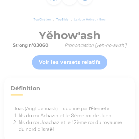
TopChrétien
TopBible
Lexique Hébreu / Grec
Yĕhow'ash
Strong n°03060
Prononciation [yeh-ho-awsh']
Voir les versets relatifs
Définition
Joas (Angl. Jehoash) = « donné par l'Éternel »
fils du roi Achazia et le 8ème roi de Juda
fils du roi Joachaz et le 12ème roi du royaume
du nord d'Israël