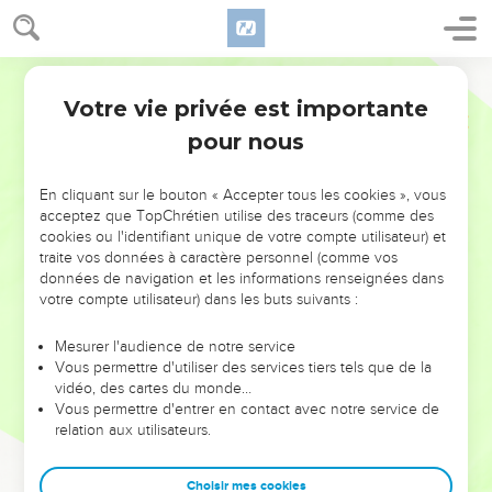
Votre vie privée est importante
pour nous
NE MANQUEZ PAS L’ÉVÉNEMENT
En cliquant sur le bouton « Accepter tous les cookies », vous
DE L’ANNÉE !
acceptez que TopChrétien utilise des traceurs (comme des
cookies ou l'identifiant unique de votre compte utilisateur) et
ET SI LEURS ERREURS POUVAIENT VOUS ÉVITER LES
traite vos données à caractère personnel (comme vos
VOTRES ?
données de navigation et les informations renseignées dans
votre compte utilisateur) dans les buts suivants :
On admire souvent les leaders pour leurs réussites, leur impact,
leur foi ou leur vision. Mais on voit moins les doutes, les erreurs
Mesurer l'audience de notre service
Vous permettre d'utiliser des services tiers tels que de la
et les saisons difficiles qu'ils ont traversés, alors même que ce
vidéo, des cartes du monde…
sont elles qui les ont façonnés.
Vous permettre d'entrer en contact avec notre service de
relation aux utilisateurs.
Dans cette conférence, leaders, entrepreneurs, et responsables
reviennent sur les erreurs marquantes de leur parcours et les
clés pour avancer avec plus de sagesse afin que leurs erreurs
Choisir mes cookies