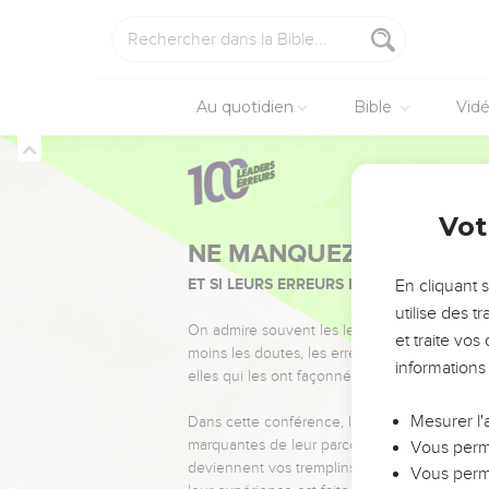
Au quotidien
Bible
Vid
Vot
NE MANQUEZ PAS L’ÉVÉ
ET SI LEURS ERREURS POUVAIENT VOUS 
En cliquant 
utilise des 
On admire souvent les leaders pour leurs réussi
et traite vo
moins les doutes, les erreurs et les saisons di
informations
elles qui les ont façonnés.
Mesurer l'
Dans cette conférence, leaders, entrepreneur
marquantes de leur parcours et les clés pour
Vous perme
deviennent vos tremplins. Que vous guidiez 
Vous perme