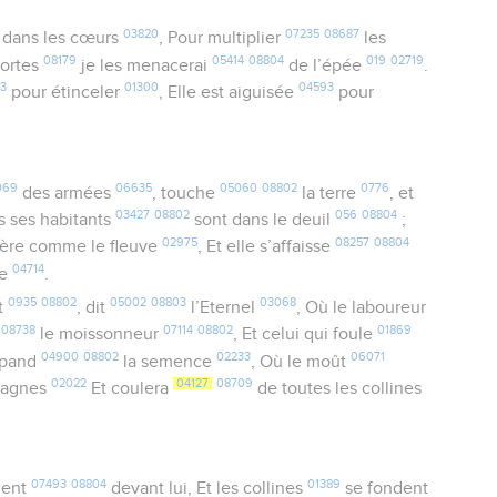
03820
07235
08687
dans les cœurs
, Pour multiplier
les
08179
05414
08804
019
02719
portes
je les menacerai
de l’épée
.
03
01300
04593
pour étinceler
, Elle est aiguisée
pour
069
06635
05060
08802
0776
des armées
, touche
la terre
, et
03427
08802
056
08804
us ses habitants
sont dans le deuil
;
02975
08257
08804
ière comme le fleuve
, Et elle s’affaisse
04714
te
.
0935
08802
05002
08803
03068
t
, dit
l’Eternel
, Où le laboureur
08738
07114
08802
01869
le moissonneur
, Et celui qui foule
04900
08802
02233
06071
épand
la semence
, Où le moût
02022
04127
08709
tagnes
Et coulera
de toutes les collines
07493
08804
01389
lent
devant lui, Et les collines
se fondent