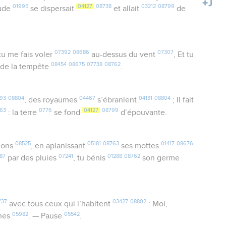
01995
04127
08738
03212
08799
tude
se dispersait
et allait
de
07392
08686
07307
 tu me fais voler
au-dessus du vent
, Et tu
08454
08675
07738
08762
 de la tempête
.
93
08804
04467
04131
08804
, des royaumes
s’ébranlent
; Il fait
63
0776
04127
08799
: la terre
se fond
d’épouvante.
08525
05181
08763
01417
08676
llons
, en aplanissant
ses mottes
87
07241
01288
08762
par des pluies
, tu bénis
son germe
737
03427
08802
avec tous ceux qui l’habitent
: Moi,
05982
05542
nes
. — Pause
.