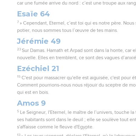
car une fumée arrive du nord : c’est une troupe aux rang
Esaïe 64
7
» Cependant, Eternel, c’est toi qui es notre père. Nous 
potier, nous sommes tous l’œuvre de tes mains.
Jérémie 49
23
Sur Damas. Hamath et Arpad sont dans la honte, car e
nouvelle. Elles en tremblent, ce sont des vagues d’anxi
Ezéchiel 21
15
C'est pour massacrer qu'elle est aiguisée, c'est pour ét
Comment pourrions-nous nous réjouir du sceptre de mon 
qui est en bois.
Amos 9
5
Le Seigneur, l'Eternel, le maître de l’univers, touche la 
ses habitants sont dans le deuil ; elle se soulève tout en
s'affaisse comme le fleuve d'Egypte.
13
» Les jours viennent, déclare l'Eternel, où le laboureur