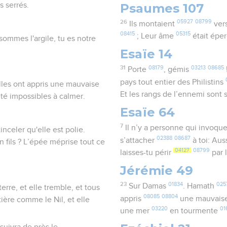
Psaumes 107
s serrés.
26
05927
08799
Ils montaient
vers
08415
05315
; Leur âme
était épe
sommes l'argile, tu es notre
Esaïe 14
31
08179
03213
08685
Porte
, gémis
pays tout entier des Philistins
lles ont appris une mauvaise
Et les rangs de l’ennemi sont 
été impossibles à calmer.
Esaïe 64
7
Il n’y a personne qui invoqu
inceler qu'elle est polie.
02388
08687
s’attacher
à toi: Aus
fils ? L’épée méprise tout ce
04127
08799
laisses-tu périr
par 
Jérémie 49
23
01834
025
Sur Damas
. Hamath
terre, et elle tremble, et tous
08085
08804
appris
une mauvais
tière comme le Nil, et elle
03220
01
une mer
en tourmente
 suivra de près le