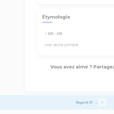
Étymologie
< מוג - מוּג
une racine primaire
Vous avez aimé ? Partagez
Segond 21