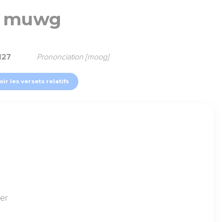
muwg
127
Prononciation [moog]
oir les versets relatifs
per