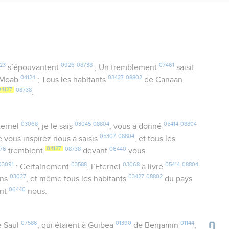
23
0926
08738
07461
s’épouvantent
; Un tremblement
saisit
04124
03427
08802
 Moab
; Tous les habitants
de Canaan
04127
08738
.
03068
03045
08804
05414
08804
ternel
, je le sais
, vous a donné
05307
08804
 vous inspirez nous a saisis
, et tous les
76
04127
08738
06440
tremblent
devant
vous.
03091
03588
03068
05414
08804
: Certainement
, l’Eternel
a livré
03027
03427
08802
ins
, et même tous les habitants
du pays
06440
nt
nous.
07586
01390
01144
 Saül
, qui étaient à Guibea
de Benjamin
,