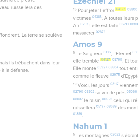
Ezéchiel 21
eau ruissellera des
15
04127
08800
Pour jeter l’effroi
04383
victimes
, A toutes leurs 
0253
06213
088
Ah
! elle est faite
02874
massacrer
.
ffondrent. La terre se soulève
Amos 9
5
0136
03
Le Seigneur
, l’Eternel
04127
08799
elle tremble
, Et to
mais ils trébuchent dans leur
05927
08804
Elle monte
tout ent
 à la défense.
02975
comme le fleuve
d’Egyp
13
03117
Voici, les jours
viennen
02790
08802
05066
suivra de près
08802
06025
le raisin
celui qui r
05197
08689
ruissellera
des mon
01389
.
Nahum 1
5
02022
Les montagnes
s’ébran