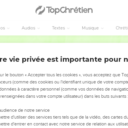
éos
Audios
Textes
Musique
Chrét
re vie privée est importante pour 
NEMENT DE L’ANNÉE !
ÉVITER LES VOTRES ?
sur le bouton « Accepter tous les cookies », vous acceptez que T
traceurs (comme des cookies ou l'identifiant unique de votre compte 
tes, leur impact, leur foi ou leur vision. Mais on voit
s données à caractère personnel (comme vos données de navigatio
fficiles qu'ils ont traversés, alors même que ce sont
 renseignées dans votre compte utilisateur) dans les buts suivants 
audience de notre service
s, et responsables reviennent sur les erreurs
 avancer avec plus de sagesse afin que leurs erreurs
ttre d'utiliser des services tiers tels que de la vidéo, des cartes
un ministère, une équipe, un groupe ou une famille,
ttre d'entrer en contact avec notre service de relation aux utilisat