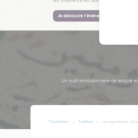
leur expérience est faite pour vous.
Je découvre l’événement
Un outil révolutionnaire de lecture e
TopChrétien
TopBible
Lexique Hébreu / Gre