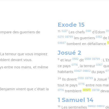
Exode 15
15
0227
0441
01
empare des guerriers de
Les chefs
d’Edom
0270
08799
0352
les guerriers
de
03667
tombent en défaillance
Josué 2
. La terreur que vous inspirez
9
0582
0559
08799
mblent devant vous.
et leur
dit
: L’E
0776
0367
ce pays
, la terreur
que
e pays entre nos mains, et même
03427
08802
07
habitants
du pays
24
0559
08799
Ils dirent
à Josué
0776
tout le pays
entre nos ma
Benjamin virent que c’était la
0776
04127
08738
tremblent
deva
1 Samuel 14
16
06822
08802
Les sentinelles
de