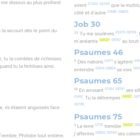
u me dissous au plus profond
07200
08799
virent
que la multi
01986
08800
côté et d’autre
.
Job 30
u la secourt dès le point du
22
05375
08799
Tu me soulèves
,
04127
08787
m’anéantis
au bruit
Psaumes 46
e, tu la combles de richesses.
6
01471
019
Des nations
s’agitent
and tu la fertilises ainsi.
05414
08804
069
entendre
sa voix
Psaumes 65
10
07301
08761
En arrosant
ses si
01418
04127
087
, Tu la détrempes
06780
.
e, ils étaient angoissés face
Psaumes 75
3
0776
04127
08
La terre
tremble
08505
08765
j’affermis
ses colon
remble, Philistie tout entière,