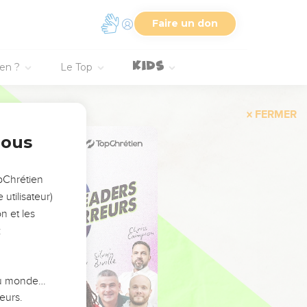
Faire un don
ien ?
Le Top
FERMER
nous
opChrétien
utilisateur)
n et les
:
 du monde…
eurs.