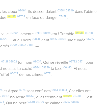
08064
03381
08799
 les cieux
, ils descendaient
dans l’abîme
04127
08709
07451
rdue
en face du danger
;
05892
02199
08798
04127
08738
! ville
, lamente
-toi ! Tremble
,
06429
06828
0935
08804
06227
! Car du nord
vient
une fumée
,
0909
08802
04151
serrés
. —
07121
08802
08034
05782
08711
e
ton nom
, Qui se réveille
pour
05641
08689
06440
si nous as-tu caché
ta face
, Et nous
03027
05771
l’effet
de nos crimes
.
74
0774
0954
08804
et Arpad
sont confuses
, Car elles ont
07451
08052
04127
08738
e
nouvelle
, elles tremblent
; C’est
674
03201
08799
08252
08687
, Qui ne peut
se calmer
.