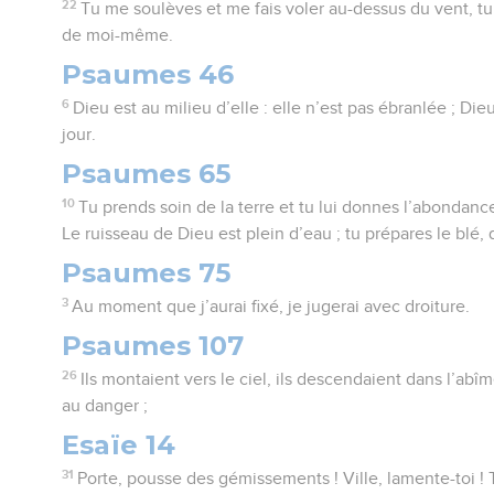
22
Tu me soulèves et me fais voler au-dessus du vent, t
de moi-même.
Psaumes 46
6
Dieu est au milieu d’elle : elle n’est pas ébranlée ; Die
jour.
Psaumes 65
10
Tu prends soin de la terre et tu lui donnes l’abondanc
Le ruisseau de Dieu est plein d’eau ; tu prépares le blé, qu
Psaumes 75
3
Au moment que j’aurai fixé, je jugerai avec droiture.
Psaumes 107
26
Ils montaient vers le ciel, ils descendaient dans l’abîm
au danger ;
Esaïe 14
31
Porte, pousse des gémissements ! Ville, lamente-toi ! T