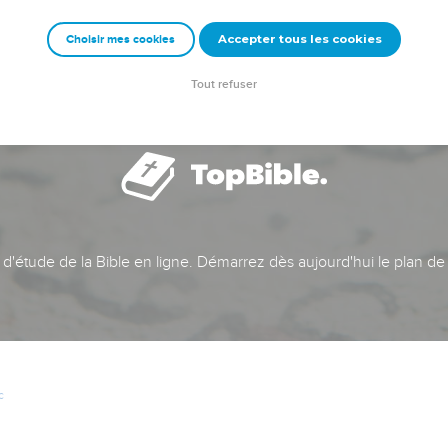
Accepter tous les cookies
Choisir mes cookies
Tout refuser
t d'étude de la Bible en ligne. Démarrez dès aujourd'hui le plan de
c