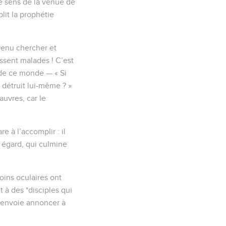
 le sens de la venue de
lit la prophétie
 venu chercher et
issent malades ! C’est
de ce monde — « Si
 détruit lui-même ? »
uvres, car le
e à l’accomplir : il
n égard, qui culmine
oins oculaires ont
t à des *disciples qui
es envoie annoncer à