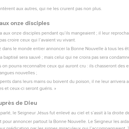
contèrent aux autres, qui ne les crurent pas non plus.
aux onze disciples
a aux onze disciples pendant qu’ils mangeaient ; il leur reproch
pas croire ceux qui l’avaient vu vivant.
Allez dans le monde entier annoncer la Bonne Nouvelle à tous les ê
era baptisé sera sauvé ; mais celui qui ne croira pas sera condamn
es on pourra reconnaître ceux qui auront cru : ils chasseront des
langues nouvelles ;
rpents dans leurs mains ou boivent du poison, il ne leur arrivera 
s et ceux-ci seront guéris. »
uprès de Dieu
 parlé, le Seigneur Jésus fut enlevé au ciel et s’assit à la droite d
nt pour annoncer partout la Bonne Nouvelle. Le Seigneur les aidai
leur prédication par les signes miraculeux qui l’accompagnaient. ]