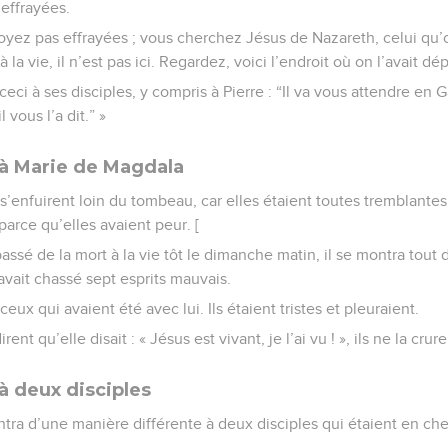
 effrayées.
e soyez pas effrayées ; vous cherchez Jésus de Nazareth, celui qu’o
à la vie, il n’est pas ici. Regardez, voici l’endroit où on l’avait dé
eci à ses disciples, y compris à Pierre : “Il va vous attendre en Ga
 vous l’a dit.” »
à Marie de Magdala
t s’enfuirent loin du tombeau, car elles étaient toutes tremblantes
parce qu’elles avaient peur. [
ssé de la mort à la vie tôt le dimanche matin, il se montra tout 
avait chassé sept esprits mauvais.
 ceux qui avaient été avec lui. Ils étaient tristes et pleuraient.
ent qu’elle disait : « Jésus est vivant, je l’ai vu ! », ils ne la crur
à deux disciples
tra d’une manière différente à deux disciples qui étaient en che