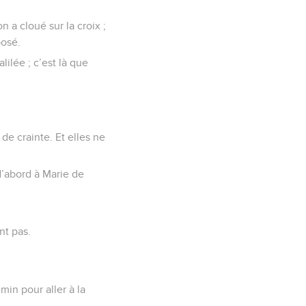
n a cloué sur la croix ;
posé.
lilée ; c’est là que
 de crainte. Et elles ne
d’abord à Marie de
ent pas.
min pour aller à la