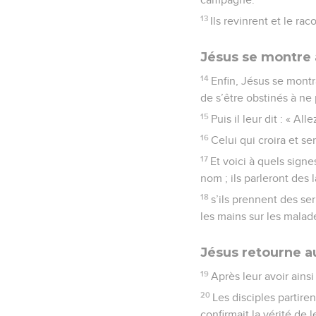
13
Ils revinrent et le ra
Jésus se montre 
14
Enfin, Jésus se montr
de s’être obstinés à ne 
15
Puis il leur dit : « 
16
Celui qui croira et s
17
Et voici à quels sign
nom ; ils parleront des 
18
s’ils prennent des se
les mains sur les malade
Jésus retourne a
19
Après leur avoir ainsi
20
Les disciples partire
confirmait la vérité de 