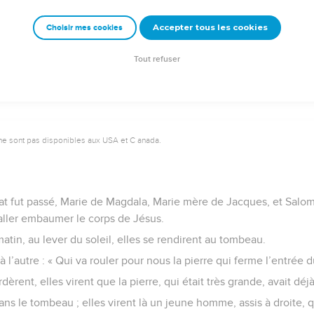
Marie la mère de Joses regardaient où on mettait Jésus.
Accepter tous les cookies
Choisir mes cookies
e – Bibli’O, 1997, avec autorisation. Pour vous procurer une Bible imprimée, rendez-vo
Tout refuser
ne sont pas disponibles aux USA et C anada.
at fut passé, Marie de Magdala, Marie mère de Jacques, et Salo
aller embaumer le corps de Jésus.
atin, au lever du soleil, elles se rendirent au tombeau.
 à l’autre : « Qui va rouler pour nous la pierre qui ferme l’entrée
èrent, elles virent que la pierre, qui était très grande, avait déj
dans le tombeau ; elles virent là un jeune homme, assis à droite, 