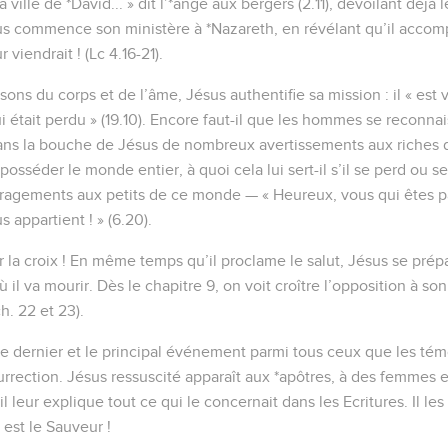
 ville de *David... » dit l’*ange aux bergers (2.11), dévoilant déjà
ésus commence son ministère à *Nazareth, en révélant qu’il accomp
viendrait ! (Lc 4.16-21).
sons du corps et de l’âme, Jésus authentifie sa mission : il « est
 était perdu » (19.10). Encore faut-il que les hommes se reconna
ans la bouche de Jésus de nombreux avertissements aux riches 
sséder le monde entier, à quoi cela lui sert-il s’il se perd ou se
ragements aux petits de ce monde — « Heureux, vous qui êtes pa
appartient ! » (6.20).
r la croix ! En même temps qu’il proclame le salut, Jésus se prépar
il va mourir. Dès le chapitre 9, on voit croître l’opposition à so
h. 22 et 23).
 le dernier et le principal événement parmi tous ceux que les tém
surrection. Jésus ressuscité apparaît aux *apôtres, à des femmes e
 il leur explique tout ce qui le concernait dans les Ecritures. Il l
 est le Sauveur !