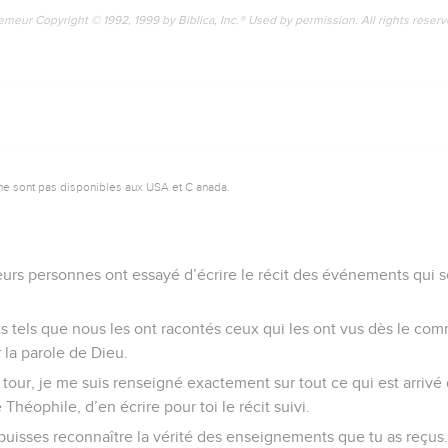
emeur Copyright © 1992, 1999 by Biblica, Inc.® Used by permission. All rights reser
ne sont pas disponibles aux USA et C anada.
eurs personnes ont essayé d’écrire le récit des événements qui 
aits tels que nous les ont racontés ceux qui les ont vus dès le c
la parole de Dieu.
tour, je me suis renseigné exactement sur tout ce qui est arrivé 
 Théophile, d’en écrire pour toi le récit suivi.
 puisses reconnaître la vérité des enseignements que tu as reçus