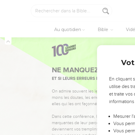
39
Le capitaine romain, q
vraiment Fils de Dieu ! 
40
Quelques femmes étaie
Au quotidien
Bible
Vid
Magdala, Marie, la mère
41
Elles avaient suivi Jé
femmes qui étaient mon
Marc
15
Jésus est mis d
Vot
42
Le soir était déjà là
supérieur, et il espérai
En cliquant 
veille du sabbat. C’es
utilise des 
et traite vo
44
Mais Pilate fut étonné
informations
Jésus était mort depui
45
Après avoir reçu la ré
Mesurer l'
46
Joseph acheta un drap
Vous perme
tombeau qui avait été c
Vous perme