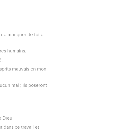
a de manquer de foi et
tres humains.
é.
 esprits mauvais en mon
aucun mal ; ils poseront
e Dieu.
t dans ce travail et